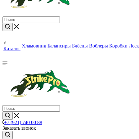
Хламовник
Балансиры
Блёсны
Воблеры
Коробки
Леск
Каталог
+7 (921) 740 00 88
Заказать звонок