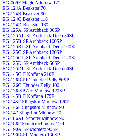
EG-069F Magiс Minnow 125
EG-124A Beakster 70
EG-124B Beakster 90
EG-124C Beakster 110
EG-124D Beakster 130
EG-125A-SP Archback 80SP
EG-125AL-SP Archback Deep 80SP
EG-125B-SP Archback 100SP
EG-125BL-SP Archback Deep 100SP
EG-125C-SP Archback 120SP
EG-125CL-SP Archback Deep 120SP
EG-125D-SP Archback 60SP
EG-125DL-SP Archback Deep 60SP
EG-145C-F Koffana 210F
EG-126B-SP Thunder Belly 80SP
EG-126C Thunder Belly 100
EG-136-SP Arc Minnow 120SP
EG-145B-F Koffana 175F
EG-145F Slingshot Minnow 120F
EG-146F Slingshot Minnow 90
EG-147 Slingshot Minnow 70
EG-186AF Scooter Minnow 90F
EG-186F Scooter Minnow 110F
EG-190A-SP Montero 90SP
EG-190B-SP Montero 130SP