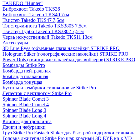
TAKEDO "Hunter"
Виброхвост Takedo TKS36
Виброхвост Takedo TKS40 7см
Твистер Takedo TKS47 7,5см
Твистер-минога Takedo TKS3805 7,5см
Твистер-Турбо Takedo TKS3802 7,5см
Червь искусственный Takedo TKS11 13см
Аксессуары
3D Lure Eyes (объемные глаза наклейки) STRIKE PRO
Hologram Stiker (голографические наклейки) STRIKE PRO
Power Dots (свинцовые наклейки для воблеров) STRIKE PRO
Бомбарды Strike Pro
Бомбарда нейтральная
Бомбарда плавающая
Бомбарда тонущая
Бусины и кембрики силиконовые Strike Pro
Лепесток с вертлюгом Strike Pro
Spinner Blade Comet 3
Spinner Blade Comet 4
Spinner Blade Long 3
Spinner Blade Long 4
Клипсы для троллинга
Джиги и чебурашки
Груз Strike Pro Fastach Sinker для быстрой подгрузки силикона
Головка джигерная Strike Pro шар красный 3D EYE кр-к VD-