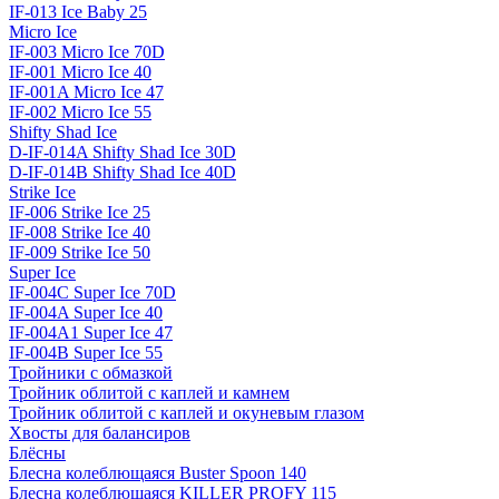
IF-013 Ice Baby 25
Micro Ice
IF-003 Micro Ice 70D
IF-001 Micro Ice 40
IF-001A Micro Ice 47
IF-002 Micro Ice 55
Shifty Shad Ice
D-IF-014A Shifty Shad Ice 30D
D-IF-014B Shifty Shad Ice 40D
Strike Ice
IF-006 Strike Ice 25
IF-008 Strike Ice 40
IF-009 Strike Ice 50
Super Ice
IF-004C Super Ice 70D
IF-004A Super Ice 40
IF-004A1 Super Ice 47
IF-004B Super Ice 55
Тройники с обмазкой
Тройник облитой с каплей и камнем
Тройник облитой с каплей и окуневым глазом
Хвосты для балансиров
Блёсны
Блесна колеблющаяся Buster Spoon 140
Блесна колеблющаяся KILLER PROFY 115