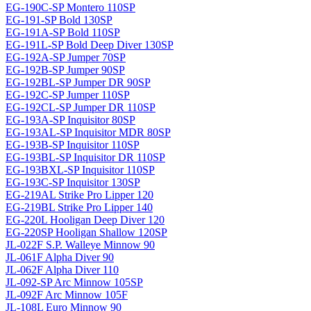
EG-190C-SP Montero 110SP
EG-191-SP Bold 130SP
EG-191A-SP Bold 110SP
EG-191L-SP Bold Deep Diver 130SP
EG-192A-SP Jumper 70SP
EG-192B-SP Jumper 90SP
EG-192BL-SP Jumper DR 90SP
EG-192C-SP Jumper 110SP
EG-192CL-SP Jumper DR 110SP
EG-193A-SP Inquisitor 80SP
EG-193AL-SP Inquisitor MDR 80SP
EG-193B-SP Inquisitor 110SP
EG-193BL-SP Inquisitor DR 110SP
EG-193BXL-SP Inquisitor 110SP
EG-193C-SP Inquisitor 130SP
EG-219AL Strike Pro Lipper 120
EG-219BL Strike Pro Lipper 140
EG-220L Hooligan Deep Diver 120
EG-220SP Hooligan Shallow 120SP
JL-022F S.P. Walleye Minnow 90
JL-061F Alpha Diver 90
JL-062F Alpha Diver 110
JL-092-SP Arc Minnow 105SP
JL-092F Arc Minnow 105F
JL-108L Euro Minnow 90