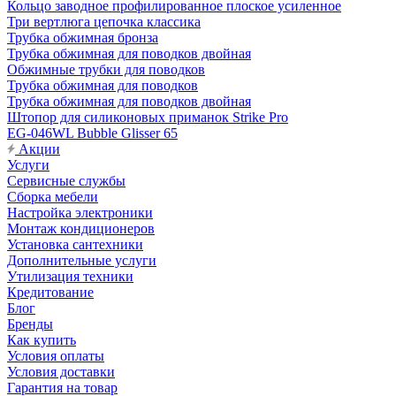
Кольцо заводное профилированное плоское усиленное
Три вертлюга цепочка классика
Трубка обжимная бронза
Трубка обжимная для поводков двойная
Обжимные трубки для поводков
Трубка обжимная для поводков
Трубка обжимная для поводков двойная
Штопор для силиконовых приманок Strike Pro
EG-046WL Bubble Glisser 65
Акции
Услуги
Сервисные службы
Сборка мебели
Настройка электроники
Монтаж кондиционеров
Установка сантехники
Дополнительные услуги
Утилизация техники
Кредитование
Блог
Бренды
Как купить
Условия оплаты
Условия доставки
Гарантия на товар