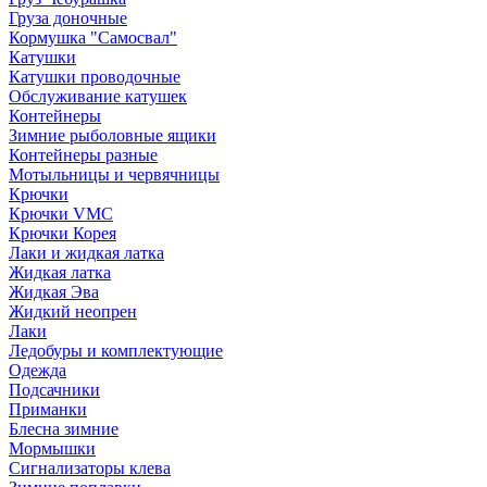
Груза доночные
Кормушка "Самосвал"
Катушки
Катушки проводочные
Обслуживание катушек
Контейнеры
Зимние рыболовные ящики
Контейнеры разные
Мотыльницы и червячницы
Крючки
Крючки VMC
Крючки Корея
Лаки и жидкая латка
Жидкая латка
Жидкая Эва
Жидкий неопрен
Лаки
Ледобуры и комплектующие
Одежда
Подсачники
Приманки
Блесна зимние
Мормышки
Сигнализаторы клева