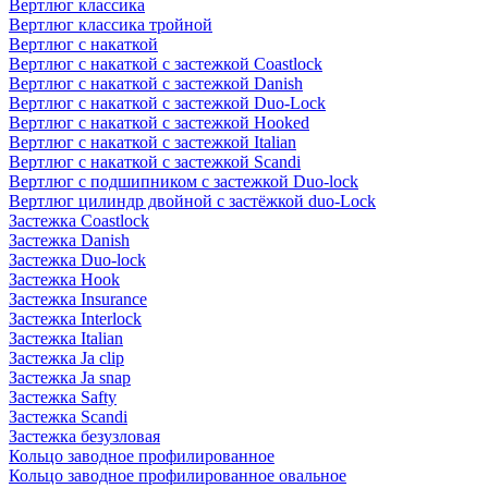
Вертлюг классика
Вертлюг классика тройной
Вертлюг с накаткой
Вертлюг с накаткой с застежкой Coastlock
Вертлюг с накаткой с застежкой Danish
Вертлюг с накаткой с застежкой Duo-Lock
Вертлюг с накаткой с застежкой Hooked
Вертлюг с накаткой с застежкой Italian
Вертлюг с накаткой с застежкой Scandi
Вертлюг с подшипником с застежкой Duo-lock
Вертлюг цилиндр двойной с застёжкой duo-Lock
Застежка Coastlock
Застежка Danish
Застежка Duo-lock
Застежка Hook
Застежка Insurance
Застежка Interlock
Застежка Italian
Застежка Ja clip
Застежка Ja snap
Застежка Safty
Застежка Scandi
Застежка безузловая
Кольцо заводное профилированное
Кольцо заводное профилированное овальное