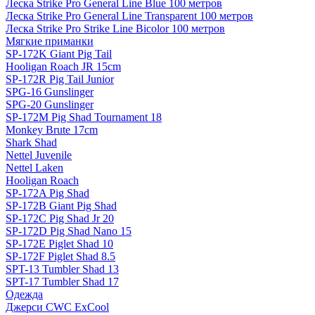
Леска Strike Pro General Line Blue 100 метров
Леска Strike Pro General Line Transparent 100 метров
Леска Strike Pro Strike Line Bicolor 100 метров
Мягкие приманки
SP-172K Giant Pig Tail
Hooligan Roach JR 15cm
SP-172R Pig Tail Junior
SPG-16 Gunslinger
SPG-20 Gunslinger
SP-172M Pig Shad Tournament 18
Monkey Brute 17cm
Shark Shad
Nettel Juvenile
Nettel Laken
Hooligan Roach
SP-172A Pig Shad
SP-172B Giant Pig Shad
SP-172C Pig Shad Jr 20
SP-172D Pig Shad Nano 15
SP-172E Piglet Shad 10
SP-172F Piglet Shad 8.5
SPT-13 Tumbler Shad 13
SPT-17 Tumbler Shad 17
Одежда
Джерси CWC ExCool