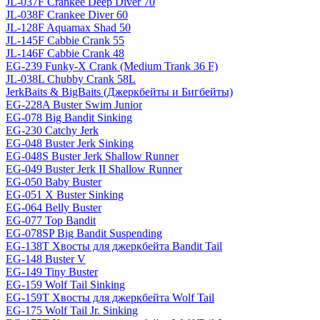
JL-037F Crankee Deep Diver 70
JL-038F Crankee Diver 60
JL-128F Aquamax Shad 50
JL-145F Cabbie Crank 55
JL-146F Cabbie Crank 48
EG-239 Funky-X Crank (Medium Trank 36 F)
JL-038L Chubby Crank 58L
JerkBaits & BigBaits (Джеркбейты и Бигбейты)
EG-228A Buster Swim Junior
EG-078 Big Bandit Sinking
EG-230 Catchy Jerk
EG-048 Buster Jerk Sinking
EG-048S Buster Jerk Shallow Runner
EG-049 Buster Jerk II Shallow Runner
EG-050 Baby Buster
EG-051 X Buster Sinking
EG-064 Belly Buster
EG-077 Top Bandit
EG-078SP Big Bandit Suspending
EG-138T Хвосты для джеркбейта Bandit Tail
EG-148 Buster V
EG-149 Tiny Buster
EG-159 Wolf Tail Sinking
EG-159T Хвосты для джеркбейта Wolf Tail
EG-175 Wolf Tail Jr. Sinking