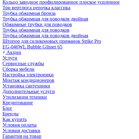
Кольцо заводное профилированное плоское усиленное
Три вертлюга цепочка классика
Трубка обжимная бронза
Трубка обжимная для поводков двойная
Обжимные трубки для поводков
Трубка обжимная для поводков
Трубка обжимная для поводков двойная
Штопор для силиконовых приманок Strike Pro
EG-046WL Bubble Glisser 65
Акции
Услуги
Сервисные службы
Сборка мебели
Настройка электроники
Монтаж кондиционеров
Установка сантехники
Дополнительные услуги
Утилизация техники
Кредитование
Блог
Бренды
Как купить
Условия оплаты
Условия доставки
Гарантия на товар