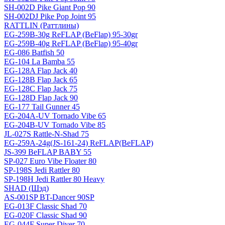
SH-002D Pike Giant Pop 90
SH-002DJ Pike Pop Joint 95
RATTLIN (Раттлины)
EG-259B-30g ReFLAP (BeFlap) 95-30gr
EG-259B-40g ReFLAP (BeFlap) 95-40gr
EG-086 Batfish 50
EG-104 La Bamba 55
EG-128A Flap Jack 40
EG-128B Flap Jack 65
EG-128C Flap Jack 75
EG-128D Flap Jack 90
EG-177 Tail Gunner 45
EG-204A-UV Tornado Vibe 65
EG-204B-UV Tornado Vibe 85
JL-027S Rattle-N-Shad 75
EG-259A-24g(JS-161-24) ReFLAP(BeFLAP)
JS-399 BeFLAP BABY 55
SP-027 Euro Vibe Floater 80
SP-198S Jedi Rattler 80
SP-198H Jedi Rattler 80 Heavy
SHAD (Шэд)
AS-001SP BT-Dancer 90SP
EG-013F Classic Shad 70
EG-020F Classic Shad 90
EG-044F Super Diver 70