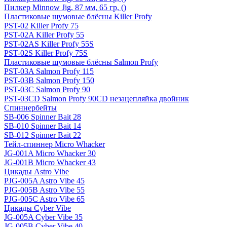
Пилкер Minnow Jig, 87 мм, 65 гр, ()
Пластиковые шумовые блёсны Killer Profy
PST-02 Killer Profy 75
PST-02A Killer Profy 55
PST-02AS Killer Profy 55S
PST-02S Killer Profy 75S
Пластиковые шумовые блёсны Salmon Profy
PST-03A Salmon Profy 115
PST-03B Salmon Profy 150
PST-03C Salmon Profy 90
PST-03CD Salmon Profy 90CD незацепляйка двойник
Спиннербейты
SB-006 Spinner Bait 28
SB-010 Spinner Bait 14
SB-012 Spinner Bait 22
Тейл-спиннер Micro Whacker
JG-001A Micro Whacker 30
JG-001B Micro Whacker 43
Цикады Astro Vibe
PJG-005A Astro Vibe 45
PJG-005B Astro Vibe 55
PJG-005C Astro Vibe 65
Цикады Cyber Vibe
JG-005A Cyber Vibe 35
JG-005B Cyber Vibe 40