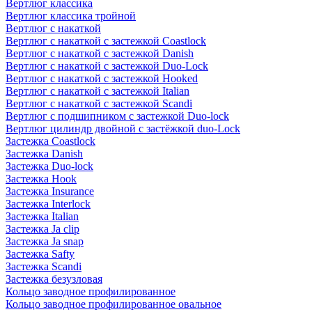
Вертлюг классика
Вертлюг классика тройной
Вертлюг с накаткой
Вертлюг с накаткой с застежкой Coastlock
Вертлюг с накаткой с застежкой Danish
Вертлюг с накаткой с застежкой Duo-Lock
Вертлюг с накаткой с застежкой Hooked
Вертлюг с накаткой с застежкой Italian
Вертлюг с накаткой с застежкой Scandi
Вертлюг с подшипником с застежкой Duo-lock
Вертлюг цилиндр двойной с застёжкой duo-Lock
Застежка Coastlock
Застежка Danish
Застежка Duo-lock
Застежка Hook
Застежка Insurance
Застежка Interlock
Застежка Italian
Застежка Ja clip
Застежка Ja snap
Застежка Safty
Застежка Scandi
Застежка безузловая
Кольцо заводное профилированное
Кольцо заводное профилированное овальное