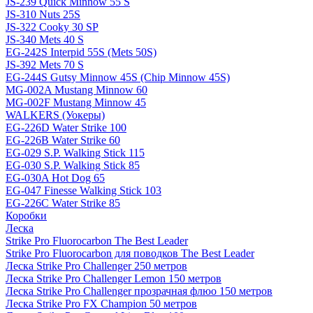
JS-239 Quick Minnow 55 S
JS-310 Nuts 25S
JS-322 Cooky 30 SP
JS-340 Mets 40 S
EG-242S Interpid 55S (Mets 50S)
JS-392 Mets 70 S
EG-244S Gutsy Minnow 45S (Chip Minnow 45S)
MG-002A Mustang Minnow 60
MG-002F Mustang Minnow 45
WALKERS (Уокеры)
EG-226D Water Strike 100
EG-226B Water Strike 60
EG-029 S.P. Walking Stick 115
EG-030 S.P. Walking Stick 85
EG-030A Hot Dog 65
EG-047 Finesse Walking Stick 103
EG-226C Water Strike 85
Коробки
Леска
Strike Pro Fluorocarbon The Best Leader
Strike Pro Fluorocarbon для поводков The Best Leader
Леска Strike Pro Challenger 250 метров
Леска Strike Pro Challenger Lemon 150 метров
Леска Strike Pro Challenger прозрачная флюо 150 метров
Леска Strike Pro FX Champion 50 метров