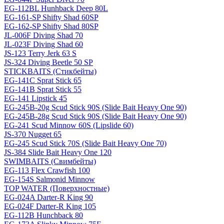
EG-112BL Hunhback Deep 80L
EG-161-SP Shifty Shad 60SP
EG-162-SP Shifty Shad 80SP
JL-006F Diving Shad 70
JL-023F Diving Shad 60
JS-123 Terry Jerk 63 S
JS-324 Diving Beetle 50 SP
STICKBAITS (Стикбейты)
EG-141C Sprat Stick 65
EG-141B Sprat Stick 55
EG-141 Lipstick 45
EG-245B-20g Scud Stick 90S (Slide Bait Heavy One 90)
EG-245B-28g Scud Stick 90S (Slide Bait Heavy One 90)
EG-241 Scud Minnow 60S (Lipslide 60)
JS-370 Nugget 65
EG-245 Scud Stick 70S (Slide Bait Heavy One 70)
JS-384 Slide Bait Heavy One 120
SWIMBAITS (Свимбейты)
EG-113 Flex Crawfish 100
EG-154S Salmonid Minnow
TOP WATER (Поверхностные)
EG-024A Darter-R King 90
EG-024F Darter-R King 105
EG-112B Hunchback 80