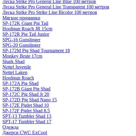
Леска Strike Pro General Line Blue 100 метров
Леска Strike Pro General Line Transparent 100 метров
Леска Strike Pro Strike Line Bicolor 100 метров
Мягкие приманки
SP-172K Giant Pig Tail
Hooligan Roach JR 15cm
SP-172R Pig Tail Junior
SPG-16 Gunslinger
SPG-20 Gunslinger
SP-172M Pig Shad Tournament 18
Monkey Brute 17cm
Shark Shad
Nettel Juvenile
Nettel Laken
Hooligan Roach
SP-172A Pig Shad
SP-172B Giant Pig Shad
SP-172C Pig Shad Jr 20
SP-172D Pig Shad Nano 15
SP-172E Piglet Shad 10
SP-172F Piglet Shad 8.5
SPT-13 Tumbler Shad 13
SPT-17 Tumbler Shad 17
Одежда
Джерси CWC ExCool