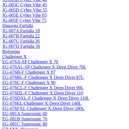
JG-005C Cyber Vibe 45
JG-005D Cyber Vibe 55
JG-005E Cyber Vibe 65
JG-005F Cyber Vibe 75
Цикады Farfalla
JG-007A Farfalla 18
JG-007B Farfalla 22
JG-007C Farfalla 26
JG-007D Farfalla 30
Воблеры
Challenger X
EG-076A-SP Challenger X 70
EG-076AL-SP Challenger X Deep Diver 70L
EG-076B-F Challenger X 87
EG-076BL-F Challenger X Deep Diver 87L
EG-076C-F Challenger X 90
EG-076CL-F Challenger X Deep Diver 90L
EG-076DL-F Challenger X Deep Diver 110
EG-076DXL-F Challenger X Deep Diver 110L
EG-076EL Challenger X Deep Diver 140L
EG-076FXL Challenger X Deep Diver 180L
EG-081A Supersonic 60
EG-081B Supersonic 70
EG-081C Supersonic 80