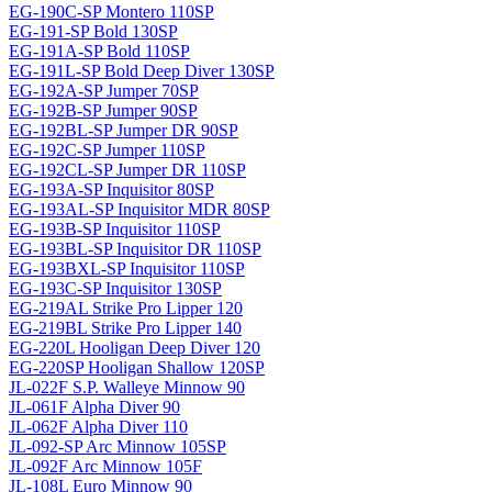
EG-190C-SP Montero 110SP
EG-191-SP Bold 130SP
EG-191A-SP Bold 110SP
EG-191L-SP Bold Deep Diver 130SP
EG-192A-SP Jumper 70SP
EG-192B-SP Jumper 90SP
EG-192BL-SP Jumper DR 90SP
EG-192C-SP Jumper 110SP
EG-192CL-SP Jumper DR 110SP
EG-193A-SP Inquisitor 80SP
EG-193AL-SP Inquisitor MDR 80SP
EG-193B-SP Inquisitor 110SP
EG-193BL-SP Inquisitor DR 110SP
EG-193BXL-SP Inquisitor 110SP
EG-193C-SP Inquisitor 130SP
EG-219AL Strike Pro Lipper 120
EG-219BL Strike Pro Lipper 140
EG-220L Hooligan Deep Diver 120
EG-220SP Hooligan Shallow 120SP
JL-022F S.P. Walleye Minnow 90
JL-061F Alpha Diver 90
JL-062F Alpha Diver 110
JL-092-SP Arc Minnow 105SP
JL-092F Arc Minnow 105F
JL-108L Euro Minnow 90