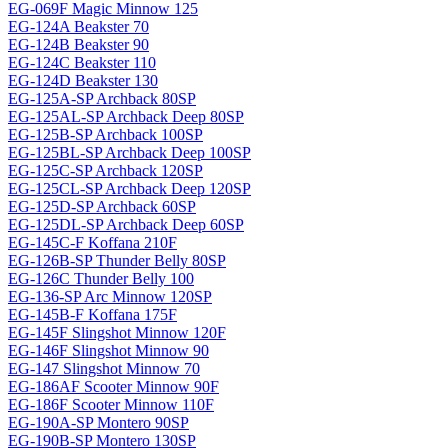
EG-069F Magiс Minnow 125
EG-124A Beakster 70
EG-124B Beakster 90
EG-124C Beakster 110
EG-124D Beakster 130
EG-125A-SP Archback 80SP
EG-125AL-SP Archback Deep 80SP
EG-125B-SP Archback 100SP
EG-125BL-SP Archback Deep 100SP
EG-125C-SP Archback 120SP
EG-125CL-SP Archback Deep 120SP
EG-125D-SP Archback 60SP
EG-125DL-SP Archback Deep 60SP
EG-145C-F Koffana 210F
EG-126B-SP Thunder Belly 80SP
EG-126C Thunder Belly 100
EG-136-SP Arc Minnow 120SP
EG-145B-F Koffana 175F
EG-145F Slingshot Minnow 120F
EG-146F Slingshot Minnow 90
EG-147 Slingshot Minnow 70
EG-186AF Scooter Minnow 90F
EG-186F Scooter Minnow 110F
EG-190A-SP Montero 90SP
EG-190B-SP Montero 130SP