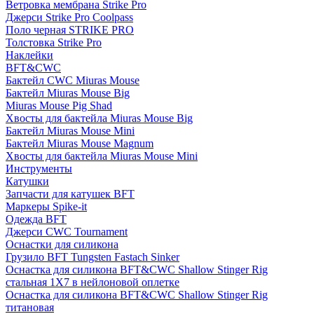
Ветровка мембрана Strike Pro
Джерси Strike Pro Coolpass
Поло черная STRIKE PRO
Толстовка Strike Pro
Наклейки
BFT&CWC
Бактейл CWC Miuras Mouse
Бактейл Miuras Mouse Big
Miuras Mouse Pig Shad
Хвосты для бактейла Miuras Mouse Big
Бактейл Miuras Mouse Mini
Бактейл Miuras Mouse Magnum
Хвосты для бактейла Miuras Mouse Mini
Инструменты
Катушки
Запчасти для катушек BFT
Маркеры Spike-it
Одежда BFT
Джерси CWC Tournament
Оснастки для силикона
Грузило BFT Tungsten Fastach Sinker
Оснастка для силикона BFT&CWC Shallow Stinger Rig
стальная 1X7 в нейлоновой оплетке
Оснастка для силикона BFT&CWC Shallow Stinger Rig
титановая