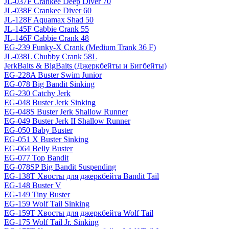
JL-037F Crankee Deep Diver 70
JL-038F Crankee Diver 60
JL-128F Aquamax Shad 50
JL-145F Cabbie Crank 55
JL-146F Cabbie Crank 48
EG-239 Funky-X Crank (Medium Trank 36 F)
JL-038L Chubby Crank 58L
JerkBaits & BigBaits (Джеркбейты и Бигбейты)
EG-228A Buster Swim Junior
EG-078 Big Bandit Sinking
EG-230 Catchy Jerk
EG-048 Buster Jerk Sinking
EG-048S Buster Jerk Shallow Runner
EG-049 Buster Jerk II Shallow Runner
EG-050 Baby Buster
EG-051 X Buster Sinking
EG-064 Belly Buster
EG-077 Top Bandit
EG-078SP Big Bandit Suspending
EG-138T Хвосты для джеркбейта Bandit Tail
EG-148 Buster V
EG-149 Tiny Buster
EG-159 Wolf Tail Sinking
EG-159T Хвосты для джеркбейта Wolf Tail
EG-175 Wolf Tail Jr. Sinking