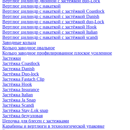
Вертлюг цилиндр двойной с застёжкой duo-Lock
Вертлюг цилиндр с накаткой
Вертлюг цилиндр с накаткой с застёжкой Coastlock
Вертлюг цилиндр с накаткой с застёжкой Danish
Вертлюг цилиндр с накаткой с застёжкой duo-Lock
Вертлюг цилиндр с накаткой с застёжкой Hook
Вертлюг цилиндр с накаткой с застёжкой Italian
Вертлюг цилиндр с накаткой с застёжкой scandi
Заводные кольца
Кольцо заводное овальное
Кольцо заводное профилированное плоское усиленное
Застежки
Застёжка Coastlock
Застежка Danish
Застёжка Duo-lock
Застежка Fastach Clip
Застёжка Hook
Застёжка Insurance
Застёжка Italian
Застёжка Ja Snap
Застёжка Scandi
Застёжка Stay-Lok snap
Застёжка безузловая
Цепочка для блесен с застежками
Карабины и вертлюги в технологической упаковке