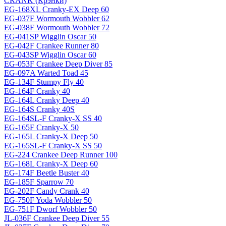
CRANK (Крэнки)
EG-168XL Cranky-EX Deep 60
EG-037F Wormouth Wobbler 62
EG-038F Wormouth Wobbler 72
EG-041SP Wigglin Oscar 50
EG-042F Crankee Runner 80
EG-043SP Wigglin Oscar 60
EG-053F Crankee Deep Diver 85
EG-097A Warted Toad 45
EG-134F Stumpy Fly 40
EG-164F Cranky 40
EG-164L Cranky Deep 40
EG-164S Cranky 40S
EG-164SL-F Cranky-X SS 40
EG-165F Cranky-X 50
EG-165L Cranky-X Deep 50
EG-165SL-F Cranky-X SS 50
EG-224 Crankee Deep Runner 100
EG-168L Cranky-X Deep 60
EG-174F Beetle Buster 40
EG-185F Sparrow 70
EG-202F Candy Crank 40
EG-750F Yoda Wobbler 50
EG-751F Dworf Wobbler 50
JL-036F Crankee Deep Diver 55