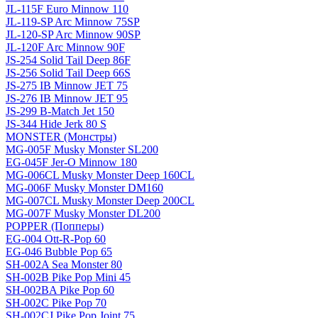
JL-115F Euro Minnow 110
JL-119-SP Arc Minnow 75SP
JL-120-SP Arc Minnow 90SP
JL-120F Arc Minnow 90F
JS-254 Solid Tail Deep 86F
JS-256 Solid Tail Deep 66S
JS-275 IB Minnow JET 75
JS-276 IB Minnow JET 95
JS-299 B-Match Jet 150
JS-344 Hide Jerk 80 S
MONSTER (Монстры)
MG-005F Musky Monster SL200
EG-045F Jer-O Minnow 180
MG-006CL Musky Monster Deep 160CL
MG-006F Musky Monster DM160
MG-007CL Musky Monster Deep 200CL
MG-007F Musky Monster DL200
POPPER (Попперы)
EG-004 Ott-R-Pop 60
EG-046 Bubble Pop 65
SH-002A Sea Monster 80
SH-002B Pike Pop Mini 45
SH-002BA Pike Pop 60
SH-002C Pike Pop 70
SH-002CJ Pike Pop Joint 75