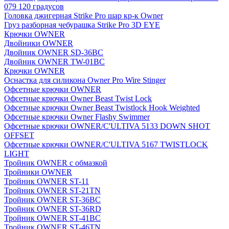
079 120 градусов
Головка джигерная Strike Pro шар кр-к Owner
Груз разборная чебурашка Strike Pro 3D EYE
Крючки OWNER
Двойники OWNER
Двойник OWNER SD-36BC
Двойник OWNER TW-01BC
Крючки OWNER
Оснастка для силикона Owner Pro Wire Stinger
Офсетные крючки OWNER
Офсетные крючки Owner Beast Twist Lock
Офсетные крючки Owner Beast Twistlock Hook Weighted
Офсетные крючки Owner Flashy Swimmer
Офсетные крючки OWNER/C'ULTIVA 5133 DOWN SHOT
OFFSET
Офсетные крючки OWNER/C'ULTIVA 5167 TWISTLOCK
LIGHT
Тройник OWNER с обмазкой
Тройники OWNER
Тройник OWNER ST-11
Тройник OWNER ST-21TN
Тройник OWNER ST-36BC
Тройник OWNER ST-36RD
Тройник OWNER ST-41BC
Тройник OWNER ST-46TN