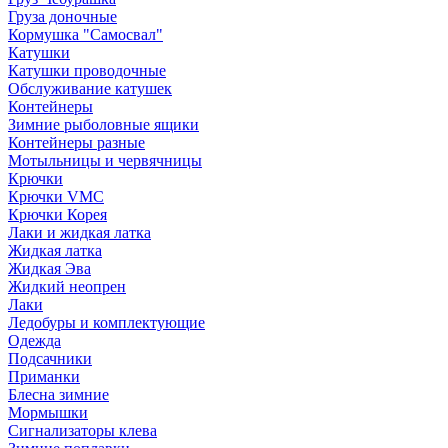
Груза доночные
Кормушка "Самосвал"
Катушки
Катушки проводочные
Обслуживание катушек
Контейнеры
Зимние рыболовные ящики
Контейнеры разные
Мотыльницы и червячницы
Крючки
Крючки VMC
Крючки Корея
Лаки и жидкая латка
Жидкая латка
Жидкая Эва
Жидкий неопрен
Лаки
Ледобуры и комплектующие
Одежда
Подсачники
Приманки
Блесна зимние
Мормышки
Сигнализаторы клева