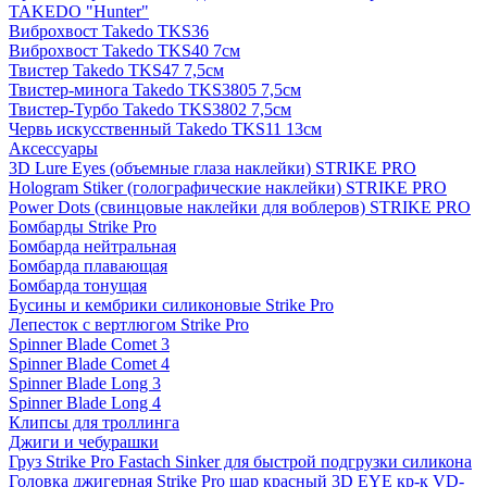
TAKEDO "Hunter"
Виброхвост Takedo TKS36
Виброхвост Takedo TKS40 7см
Твистер Takedo TKS47 7,5см
Твистер-минога Takedo TKS3805 7,5см
Твистер-Турбо Takedo TKS3802 7,5см
Червь искусственный Takedo TKS11 13см
Аксессуары
3D Lure Eyes (объемные глаза наклейки) STRIKE PRO
Hologram Stiker (голографические наклейки) STRIKE PRO
Power Dots (свинцовые наклейки для воблеров) STRIKE PRO
Бомбарды Strike Pro
Бомбарда нейтральная
Бомбарда плавающая
Бомбарда тонущая
Бусины и кембрики силиконовые Strike Pro
Лепесток с вертлюгом Strike Pro
Spinner Blade Comet 3
Spinner Blade Comet 4
Spinner Blade Long 3
Spinner Blade Long 4
Клипсы для троллинга
Джиги и чебурашки
Груз Strike Pro Fastach Sinker для быстрой подгрузки силикона
Головка джигерная Strike Pro шар красный 3D EYE кр-к VD-