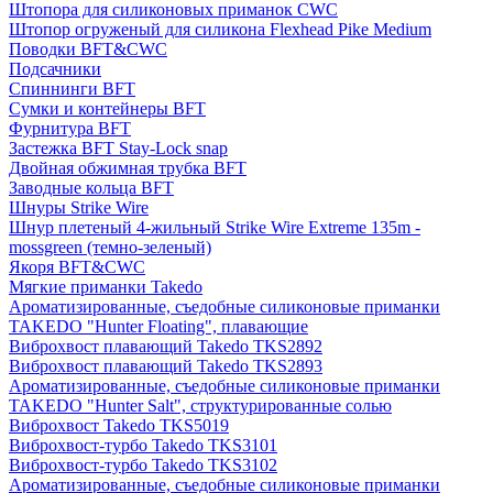
Штопора для силиконовых приманок CWC
Штопор огруженый для силикона Flexhead Pike Medium
Поводки BFT&CWC
Подсачники
Спиннинги BFT
Сумки и контейнеры BFT
Фурнитура BFT
Застежка BFT Stay-Lock snap
Двойная обжимная трубка BFT
Заводные кольца BFT
Шнуры Strike Wire
Шнур плетеный 4-жильный Strike Wire Extreme 135m -
mossgreen (темно-зеленый)
Якоря BFT&CWC
Мягкие приманки Takedo
Ароматизированные, съедобные силиконовые приманки
TAKEDO "Hunter Floating", плавающие
Виброхвост плавающий Takedo TKS2892
Виброхвост плавающий Takedo TKS2893
Ароматизированные, съедобные силиконовые приманки
TAKEDO "Hunter Salt", структурированные солью
Виброхвост Takedo TKS5019
Виброхвост-турбо Takedo TKS3101
Виброхвост-турбо Takedo TKS3102
Ароматизированные, съедобные силиконовые приманки