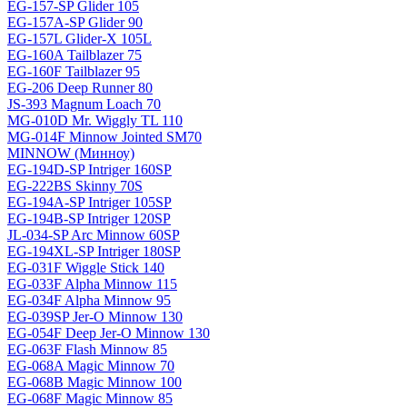
EG-157-SP Glider 105
EG-157A-SP Glider 90
EG-157L Glider-X 105L
EG-160A Tailblazer 75
EG-160F Tailblazer 95
EG-206 Deep Runner 80
JS-393 Magnum Loach 70
MG-010D Mr. Wiggly TL 110
MG-014F Minnow Jointed SM70
MINNOW (Минноу)
EG-194D-SP Intriger 160SP
EG-222BS Skinny 70S
EG-194A-SP Intriger 105SP
EG-194B-SP Intriger 120SP
JL-034-SP Arc Minnow 60SP
EG-194XL-SP Intriger 180SP
EG-031F Wiggle Stick 140
EG-033F Alpha Minnow 115
EG-034F Alpha Minnow 95
EG-039SP Jer-O Minnow 130
EG-054F Deep Jer-O Minnow 130
EG-063F Flash Minnow 85
EG-068A Magic Minnow 70
EG-068B Magic Minnow 100
EG-068F Magic Minnow 85