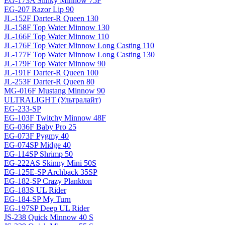
EG-173A Slinky Minnow 75F
EG-207 Razor Lip 90
JL-152F Darter-R Queen 130
JL-158F Top Water Minnow 130
JL-166F Top Water Minnow 110
JL-176F Top Water Minnow Long Casting 110
JL-177F Top Water Minnow Long Casting 130
JL-179F Top Water Minnow 90
JL-191F Darter-R Queen 100
JL-253F Darter-R Queen 80
MG-016F Mustang Minnow 90
ULTRALIGHT (Ультралайт)
EG-233-SP
EG-103F Twitchy Minnow 48F
EG-036F Baby Pro 25
EG-073F Pygmy 40
EG-074SP Midge 40
EG-114SP Shrimp 50
EG-222AS Skinny Mini 50S
EG-125E-SP Archback 35SP
EG-182-SP Crazy Plankton
EG-183S UL Rider
EG-184-SP My Turn
EG-197SP Deep UL Rider
JS-238 Quick Minnow 40 S