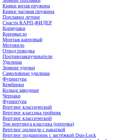
Зимние поплавки
Кивки витая пружина
Кивки часовая пружина
Поплавки летние
Снасти КАРП-ФИДЕР
Кормушки
Коромысло
Монтаж карповый
Мотовило
Отвод поводка
Противозакручиватели
Удилища
Зимние удочки
Самоловные удилища
Фурнитура
Кембрики
Кольца заводные
Черпаки
Фурнитура
Вертлюг классический
Вертлюг классика тройник
Вертлюг классический
Три вертлюга классика (цепочка)
Вертлюг цилиндр с накаткой
Вертлюг подшипник с застёжкой Duo-Lock