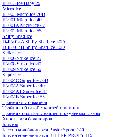
IF-013 Ice Baby 25
Micro Ice
IF-003 Micro Ice 70D
IF-001 Micro Ice 40
IF-001A Micro Ice 47
IF-002 Micro Ice 55
Shifty Shad Ice
D-IF-014A Shifty Shad Ice 30D
D-IF-014B Shifty Shad Ice 40D
Strike Ice
IF-006 Strike Ice 25
IF-008 Strike Ice 40
IF-009 Strike Ice 50
Super Ice
IF-004C Super Ice 70D
IF-004A Super Ice 40
IF-004A1 Super Ice 47
IF-004B Super Ice 55
Тройники с обмазкой
Тройник облитой с каплей и камнем
Тройник облитой с каплей и окуневым глазом
Хвосты для балансиров
Блёсны
Блесна колеблющаяся Buster Spoon 140
Блесна колеблющаяся KILLER PROFY 115