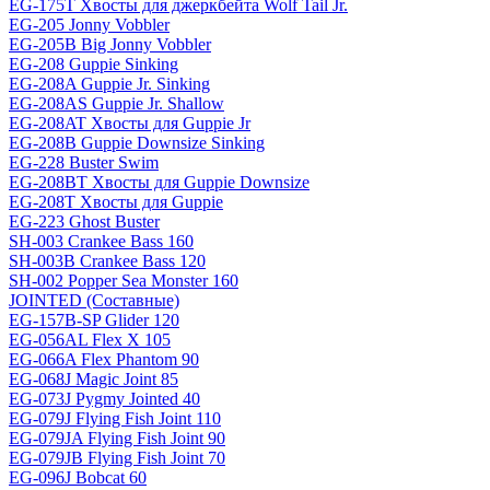
EG-175T Хвосты для джеркбейта Wolf Tail Jr.
EG-205 Jonny Vobbler
EG-205B Big Jonny Vobbler
EG-208 Guppie Sinking
EG-208A Guppie Jr. Sinking
EG-208AS Guppie Jr. Shallow
EG-208AT Хвосты для Guppie Jr
EG-208B Guppie Downsize Sinking
EG-228 Buster Swim
EG-208BT Хвосты для Guppie Downsize
EG-208T Хвосты для Guppie
EG-223 Ghost Buster
SH-003 Crankee Bass 160
SH-003B Crankee Bass 120
SH-002 Popper Sea Monster 160
JOINTED (Составные)
EG-157B-SP Glider 120
EG-056AL Flex X 105
EG-066A Flex Phantom 90
EG-068J Magic Joint 85
EG-073J Pygmy Jointed 40
EG-079J Flying Fish Joint 110
EG-079JA Flying Fish Joint 90
EG-079JB Flying Fish Joint 70
EG-096J Bobcat 60