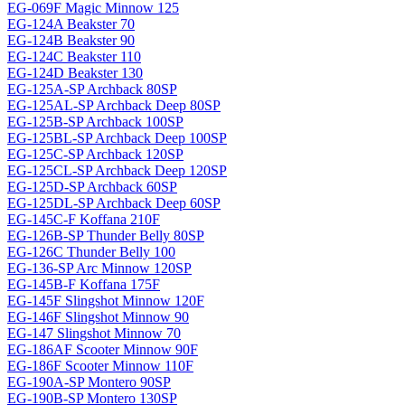
EG-069F Magiс Minnow 125
EG-124A Beakster 70
EG-124B Beakster 90
EG-124C Beakster 110
EG-124D Beakster 130
EG-125A-SP Archback 80SP
EG-125AL-SP Archback Deep 80SP
EG-125B-SP Archback 100SP
EG-125BL-SP Archback Deep 100SP
EG-125C-SP Archback 120SP
EG-125CL-SP Archback Deep 120SP
EG-125D-SP Archback 60SP
EG-125DL-SP Archback Deep 60SP
EG-145C-F Koffana 210F
EG-126B-SP Thunder Belly 80SP
EG-126C Thunder Belly 100
EG-136-SP Arc Minnow 120SP
EG-145B-F Koffana 175F
EG-145F Slingshot Minnow 120F
EG-146F Slingshot Minnow 90
EG-147 Slingshot Minnow 70
EG-186AF Scooter Minnow 90F
EG-186F Scooter Minnow 110F
EG-190A-SP Montero 90SP
EG-190B-SP Montero 130SP