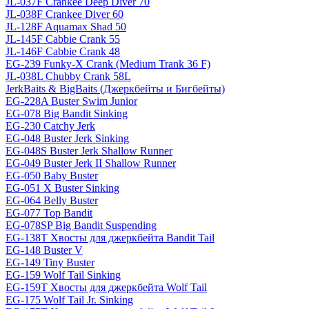
JL-037F Crankee Deep Diver 70
JL-038F Crankee Diver 60
JL-128F Aquamax Shad 50
JL-145F Cabbie Crank 55
JL-146F Cabbie Crank 48
EG-239 Funky-X Crank (Medium Trank 36 F)
JL-038L Chubby Crank 58L
JerkBaits & BigBaits (Джеркбейты и Бигбейты)
EG-228A Buster Swim Junior
EG-078 Big Bandit Sinking
EG-230 Catchy Jerk
EG-048 Buster Jerk Sinking
EG-048S Buster Jerk Shallow Runner
EG-049 Buster Jerk II Shallow Runner
EG-050 Baby Buster
EG-051 X Buster Sinking
EG-064 Belly Buster
EG-077 Top Bandit
EG-078SP Big Bandit Suspending
EG-138T Хвосты для джеркбейта Bandit Tail
EG-148 Buster V
EG-149 Tiny Buster
EG-159 Wolf Tail Sinking
EG-159T Хвосты для джеркбейта Wolf Tail
EG-175 Wolf Tail Jr. Sinking