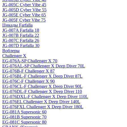
JG-005C Cyber Vibe 45
JG-005D Cyber Vibe 55
JG-005E Cyber Vibe 65
JG-005F Cyber Vibe 75
Цикады Farfalla
JG-007A Farfalla 18
JG-007B Farfalla 22
JG-007C Farfalla 26
JG-007D Farfalla 30
Воблеры
Challenger X
EG-076A-SP Challenger X 70
EG-076AL-SP Challenger X Deep Diver 70L
EG-076B-F Challenger X 87
EG-076BL-F Challenger X Deep Diver 87L
EG-076C-F Challenger X 90
EG-076CL-F Challenger X Deep Diver 90L
EG-076DL-F Challenger X Deep Diver 110
EG-076DXL-F Challenger X Deep Diver 110L
EG-076EL Challenger X Deep Diver 140L
EG-076FXL Challenger X Deep Diver 180L
EG-081A Supersonic 60
EG-081B Supersonic 70
EG-081C Supersonic 80