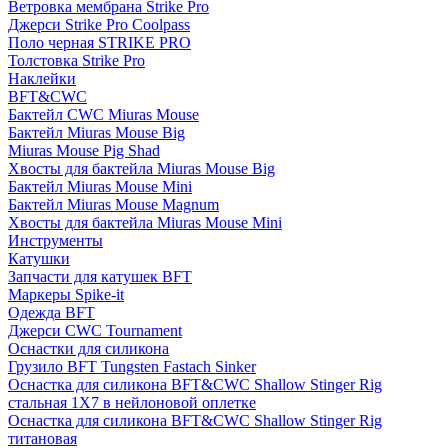
Ветровка мембрана Strike Pro
Джерси Strike Pro Coolpass
Поло черная STRIKE PRO
Толстовка Strike Pro
Наклейки
BFT&CWC
Бактейл CWC Miuras Mouse
Бактейл Miuras Mouse Big
Miuras Mouse Pig Shad
Хвосты для бактейла Miuras Mouse Big
Бактейл Miuras Mouse Mini
Бактейл Miuras Mouse Magnum
Хвосты для бактейла Miuras Mouse Mini
Инструменты
Катушки
Запчасти для катушек BFT
Маркеры Spike-it
Одежда BFT
Джерси CWC Tournament
Оснастки для силикона
Грузило BFT Tungsten Fastach Sinker
Оснастка для силикона BFT&CWC Shallow Stinger Rig
стальная 1X7 в нейлоновой оплетке
Оснастка для силикона BFT&CWC Shallow Stinger Rig
титановая