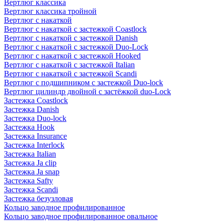
Вертлюг классика
Вертлюг классика тройной
Вертлюг с накаткой
Вертлюг с накаткой с застежкой Coastlock
Вертлюг с накаткой с застежкой Danish
Вертлюг с накаткой с застежкой Duo-Lock
Вертлюг с накаткой с застежкой Hooked
Вертлюг с накаткой с застежкой Italian
Вертлюг с накаткой с застежкой Scandi
Вертлюг с подшипником с застежкой Duo-lock
Вертлюг цилиндр двойной с застёжкой duo-Lock
Застежка Coastlock
Застежка Danish
Застежка Duo-lock
Застежка Hook
Застежка Insurance
Застежка Interlock
Застежка Italian
Застежка Ja clip
Застежка Ja snap
Застежка Safty
Застежка Scandi
Застежка безузловая
Кольцо заводное профилированное
Кольцо заводное профилированное овальное