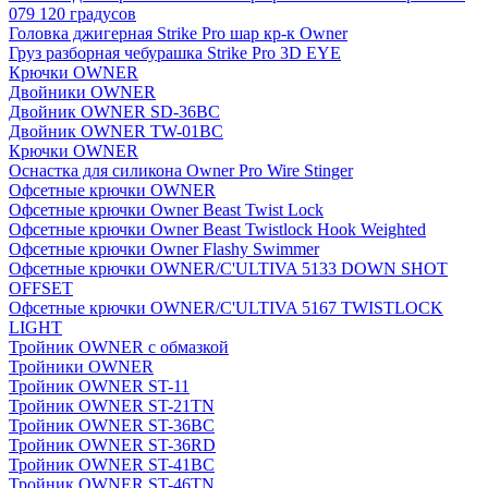
079 120 градусов
Головка джигерная Strike Pro шар кр-к Owner
Груз разборная чебурашка Strike Pro 3D EYE
Крючки OWNER
Двойники OWNER
Двойник OWNER SD-36BC
Двойник OWNER TW-01BC
Крючки OWNER
Оснастка для силикона Owner Pro Wire Stinger
Офсетные крючки OWNER
Офсетные крючки Owner Beast Twist Lock
Офсетные крючки Owner Beast Twistlock Hook Weighted
Офсетные крючки Owner Flashy Swimmer
Офсетные крючки OWNER/C'ULTIVA 5133 DOWN SHOT
OFFSET
Офсетные крючки OWNER/C'ULTIVA 5167 TWISTLOCK
LIGHT
Тройник OWNER с обмазкой
Тройники OWNER
Тройник OWNER ST-11
Тройник OWNER ST-21TN
Тройник OWNER ST-36BC
Тройник OWNER ST-36RD
Тройник OWNER ST-41BC
Тройник OWNER ST-46TN