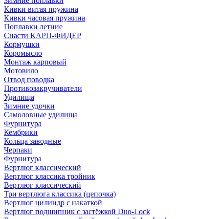
Зимние поплавки
Кивки витая пружина
Кивки часовая пружина
Поплавки летние
Снасти КАРП-ФИДЕР
Кормушки
Коромысло
Монтаж карповый
Мотовило
Отвод поводка
Противозакручиватели
Удилища
Зимние удочки
Самоловные удилища
Фурнитура
Кембрики
Кольца заводные
Черпаки
Фурнитура
Вертлюг классический
Вертлюг классика тройник
Вертлюг классический
Три вертлюга классика (цепочка)
Вертлюг цилиндр с накаткой
Вертлюг подшипник с застёжкой Duo-Lock