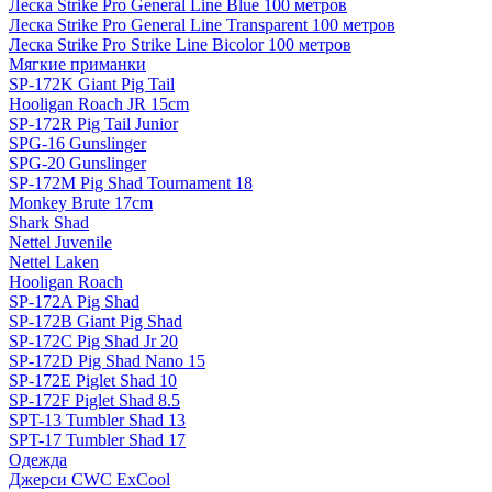
Леска Strike Pro General Line Blue 100 метров
Леска Strike Pro General Line Transparent 100 метров
Леска Strike Pro Strike Line Bicolor 100 метров
Мягкие приманки
SP-172K Giant Pig Tail
Hooligan Roach JR 15cm
SP-172R Pig Tail Junior
SPG-16 Gunslinger
SPG-20 Gunslinger
SP-172M Pig Shad Tournament 18
Monkey Brute 17cm
Shark Shad
Nettel Juvenile
Nettel Laken
Hooligan Roach
SP-172A Pig Shad
SP-172B Giant Pig Shad
SP-172C Pig Shad Jr 20
SP-172D Pig Shad Nano 15
SP-172E Piglet Shad 10
SP-172F Piglet Shad 8.5
SPT-13 Tumbler Shad 13
SPT-17 Tumbler Shad 17
Одежда
Джерси CWC ExCool