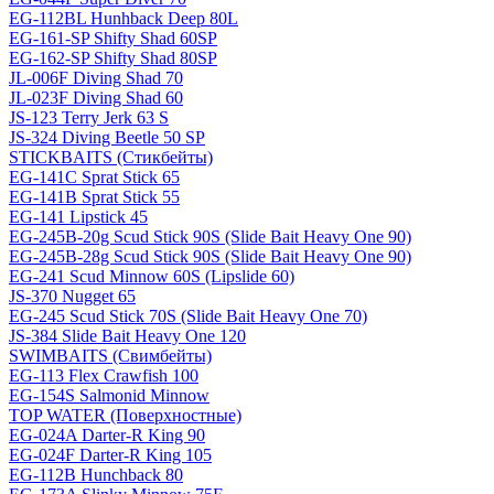
EG-112BL Hunhback Deep 80L
EG-161-SP Shifty Shad 60SP
EG-162-SP Shifty Shad 80SP
JL-006F Diving Shad 70
JL-023F Diving Shad 60
JS-123 Terry Jerk 63 S
JS-324 Diving Beetle 50 SP
STICKBAITS (Стикбейты)
EG-141C Sprat Stick 65
EG-141B Sprat Stick 55
EG-141 Lipstick 45
EG-245B-20g Scud Stick 90S (Slide Bait Heavy One 90)
EG-245B-28g Scud Stick 90S (Slide Bait Heavy One 90)
EG-241 Scud Minnow 60S (Lipslide 60)
JS-370 Nugget 65
EG-245 Scud Stick 70S (Slide Bait Heavy One 70)
JS-384 Slide Bait Heavy One 120
SWIMBAITS (Свимбейты)
EG-113 Flex Crawfish 100
EG-154S Salmonid Minnow
TOP WATER (Поверхностные)
EG-024A Darter-R King 90
EG-024F Darter-R King 105
EG-112B Hunchback 80