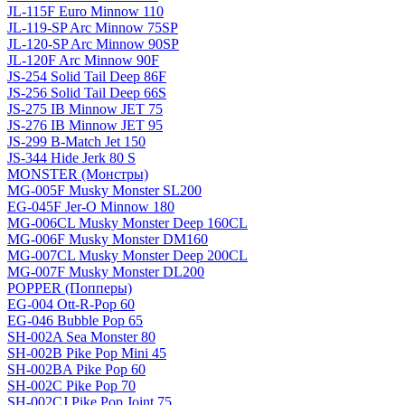
JL-115F Euro Minnow 110
JL-119-SP Arc Minnow 75SP
JL-120-SP Arc Minnow 90SP
JL-120F Arc Minnow 90F
JS-254 Solid Tail Deep 86F
JS-256 Solid Tail Deep 66S
JS-275 IB Minnow JET 75
JS-276 IB Minnow JET 95
JS-299 B-Match Jet 150
JS-344 Hide Jerk 80 S
MONSTER (Монстры)
MG-005F Musky Monster SL200
EG-045F Jer-O Minnow 180
MG-006CL Musky Monster Deep 160CL
MG-006F Musky Monster DM160
MG-007CL Musky Monster Deep 200CL
MG-007F Musky Monster DL200
POPPER (Попперы)
EG-004 Ott-R-Pop 60
EG-046 Bubble Pop 65
SH-002A Sea Monster 80
SH-002B Pike Pop Mini 45
SH-002BA Pike Pop 60
SH-002C Pike Pop 70
SH-002CJ Pike Pop Joint 75