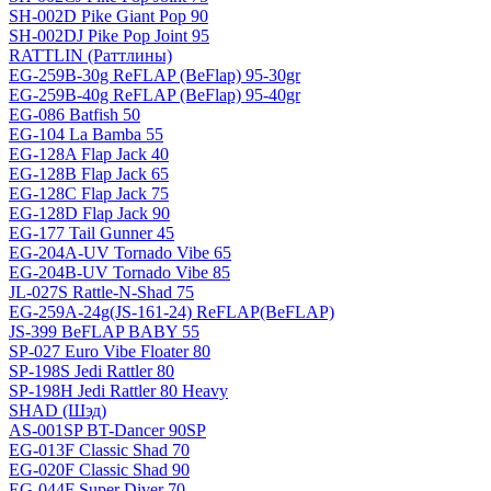
SH-002D Pike Giant Pop 90
SH-002DJ Pike Pop Joint 95
RATTLIN (Раттлины)
EG-259B-30g ReFLAP (BeFlap) 95-30gr
EG-259B-40g ReFLAP (BeFlap) 95-40gr
EG-086 Batfish 50
EG-104 La Bamba 55
EG-128A Flap Jack 40
EG-128B Flap Jack 65
EG-128C Flap Jack 75
EG-128D Flap Jack 90
EG-177 Tail Gunner 45
EG-204A-UV Tornado Vibe 65
EG-204B-UV Tornado Vibe 85
JL-027S Rattle-N-Shad 75
EG-259A-24g(JS-161-24) ReFLAP(BeFLAP)
JS-399 BeFLAP BABY 55
SP-027 Euro Vibe Floater 80
SP-198S Jedi Rattler 80
SP-198H Jedi Rattler 80 Heavy
SHAD (Шэд)
AS-001SP BT-Dancer 90SP
EG-013F Classic Shad 70
EG-020F Classic Shad 90
EG-044F Super Diver 70