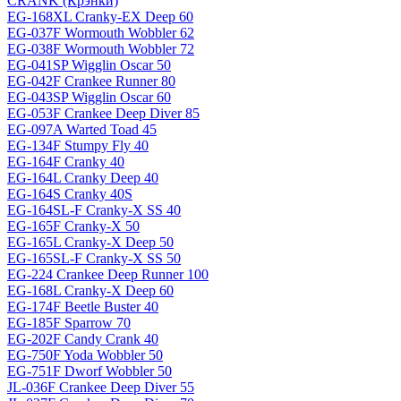
CRANK (Крэнки)
EG-168XL Cranky-EX Deep 60
EG-037F Wormouth Wobbler 62
EG-038F Wormouth Wobbler 72
EG-041SP Wigglin Oscar 50
EG-042F Crankee Runner 80
EG-043SP Wigglin Oscar 60
EG-053F Crankee Deep Diver 85
EG-097A Warted Toad 45
EG-134F Stumpy Fly 40
EG-164F Cranky 40
EG-164L Cranky Deep 40
EG-164S Cranky 40S
EG-164SL-F Cranky-X SS 40
EG-165F Cranky-X 50
EG-165L Cranky-X Deep 50
EG-165SL-F Cranky-X SS 50
EG-224 Crankee Deep Runner 100
EG-168L Cranky-X Deep 60
EG-174F Beetle Buster 40
EG-185F Sparrow 70
EG-202F Candy Crank 40
EG-750F Yoda Wobbler 50
EG-751F Dworf Wobbler 50
JL-036F Crankee Deep Diver 55