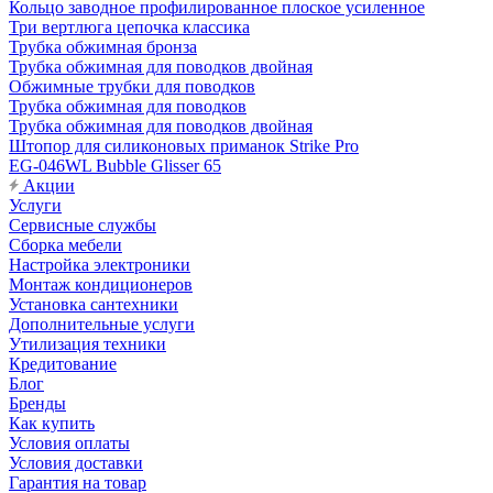
Кольцо заводное профилированное плоское усиленное
Три вертлюга цепочка классика
Трубка обжимная бронза
Трубка обжимная для поводков двойная
Обжимные трубки для поводков
Трубка обжимная для поводков
Трубка обжимная для поводков двойная
Штопор для силиконовых приманок Strike Pro
EG-046WL Bubble Glisser 65
Акции
Услуги
Сервисные службы
Сборка мебели
Настройка электроники
Монтаж кондиционеров
Установка сантехники
Дополнительные услуги
Утилизация техники
Кредитование
Блог
Бренды
Как купить
Условия оплаты
Условия доставки
Гарантия на товар