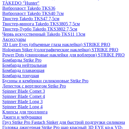
TAKEDO "Hunter"
Виброхвост Takedo TKS36
Виброхвост Takedo TKS40 7см
Твистер Takedo TKS47 7,5см
Твистер-минога Takedo TKS3805 7,5см
Твистер-Турбо Takedo TKS3802 7,5см
Червь искусственный Takedo TKS11 13см
Аксессуары
3D Lure Eyes (объемные глаза наклейки) STRIKE PRO
Hologram Stiker (голографические наклейки) STRIKE PRO
Power Dots (свинцовые наклейки для воблеров) STRIKE PRO
Бомбарды Strike Pro
Бомбарда нейтральная
Бомбарда плавающая
Бомбарда тонущая
Бусины и кембрики силиконовые Strike Pro
Лепесток с вертлюгом Strike Pro
Spinner Blade Comet 3
Spinner Blade Comet 4
Spinner Blade Long 3
Spinner Blade Long 4
Клипсы для троллинга
Джиги и чебурашки
Груз Strike Pro Fastach Sinker для быстрой подгрузки силикона
Головка джигерная Strike Pro шар красный 3D EYE кр-к VD-