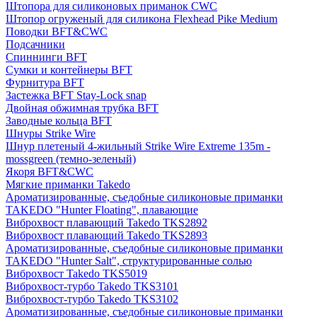
Штопора для силиконовых приманок CWC
Штопор огруженый для силикона Flexhead Pike Medium
Поводки BFT&CWC
Подсачники
Спиннинги BFT
Сумки и контейнеры BFT
Фурнитура BFT
Застежка BFT Stay-Lock snap
Двойная обжимная трубка BFT
Заводные кольца BFT
Шнуры Strike Wire
Шнур плетеный 4-жильный Strike Wire Extreme 135m -
mossgreen (темно-зеленый)
Якоря BFT&CWC
Мягкие приманки Takedo
Ароматизированные, съедобные силиконовые приманки
TAKEDO "Hunter Floating", плавающие
Виброхвост плавающий Takedo TKS2892
Виброхвост плавающий Takedo TKS2893
Ароматизированные, съедобные силиконовые приманки
TAKEDO "Hunter Salt", структурированные солью
Виброхвост Takedo TKS5019
Виброхвост-турбо Takedo TKS3101
Виброхвост-турбо Takedo TKS3102
Ароматизированные, съедобные силиконовые приманки