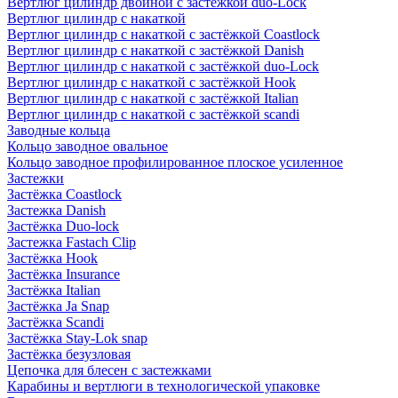
Вертлюг цилиндр двойной с застёжкой duo-Lock
Вертлюг цилиндр с накаткой
Вертлюг цилиндр с накаткой с застёжкой Coastlock
Вертлюг цилиндр с накаткой с застёжкой Danish
Вертлюг цилиндр с накаткой с застёжкой duo-Lock
Вертлюг цилиндр с накаткой с застёжкой Hook
Вертлюг цилиндр с накаткой с застёжкой Italian
Вертлюг цилиндр с накаткой с застёжкой scandi
Заводные кольца
Кольцо заводное овальное
Кольцо заводное профилированное плоское усиленное
Застежки
Застёжка Coastlock
Застежка Danish
Застёжка Duo-lock
Застежка Fastach Clip
Застёжка Hook
Застёжка Insurance
Застёжка Italian
Застёжка Ja Snap
Застёжка Scandi
Застёжка Stay-Lok snap
Застёжка безузловая
Цепочка для блесен с застежками
Карабины и вертлюги в технологической упаковке