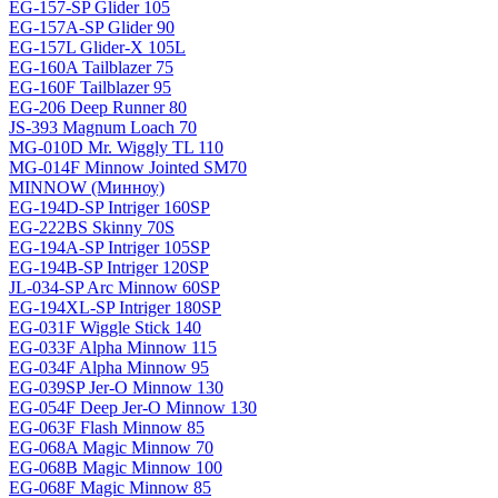
EG-157-SP Glider 105
EG-157A-SP Glider 90
EG-157L Glider-X 105L
EG-160A Tailblazer 75
EG-160F Tailblazer 95
EG-206 Deep Runner 80
JS-393 Magnum Loach 70
MG-010D Mr. Wiggly TL 110
MG-014F Minnow Jointed SM70
MINNOW (Минноу)
EG-194D-SP Intriger 160SP
EG-222BS Skinny 70S
EG-194A-SP Intriger 105SP
EG-194B-SP Intriger 120SP
JL-034-SP Arc Minnow 60SP
EG-194XL-SP Intriger 180SP
EG-031F Wiggle Stick 140
EG-033F Alpha Minnow 115
EG-034F Alpha Minnow 95
EG-039SP Jer-O Minnow 130
EG-054F Deep Jer-O Minnow 130
EG-063F Flash Minnow 85
EG-068A Magic Minnow 70
EG-068B Magic Minnow 100
EG-068F Magic Minnow 85