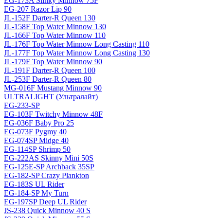
EG-173A Slinky Minnow 75F
EG-207 Razor Lip 90
JL-152F Darter-R Queen 130
JL-158F Top Water Minnow 130
JL-166F Top Water Minnow 110
JL-176F Top Water Minnow Long Casting 110
JL-177F Top Water Minnow Long Casting 130
JL-179F Top Water Minnow 90
JL-191F Darter-R Queen 100
JL-253F Darter-R Queen 80
MG-016F Mustang Minnow 90
ULTRALIGHT (Ультралайт)
EG-233-SP
EG-103F Twitchy Minnow 48F
EG-036F Baby Pro 25
EG-073F Pygmy 40
EG-074SP Midge 40
EG-114SP Shrimp 50
EG-222AS Skinny Mini 50S
EG-125E-SP Archback 35SP
EG-182-SP Crazy Plankton
EG-183S UL Rider
EG-184-SP My Turn
EG-197SP Deep UL Rider
JS-238 Quick Minnow 40 S