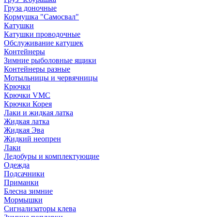
Груза доночные
Кормушка "Самосвал"
Катушки
Катушки проводочные
Обслуживание катушек
Контейнеры
Зимние рыболовные ящики
Контейнеры разные
Мотыльницы и червячницы
Крючки
Крючки VMC
Крючки Корея
Лаки и жидкая латка
Жидкая латка
Жидкая Эва
Жидкий неопрен
Лаки
Ледобуры и комплектующие
Одежда
Подсачники
Приманки
Блесна зимние
Мормышки
Сигнализаторы клева