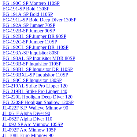
EG-190C-SP Montero 110SP
EG-191-SP Bold 130SP
EG-191A-SP Bold 110SP
EG-191L-SP Bold Deep Diver 130SP
EG-192A-SP Jumper 70SP
EG-192B-SP Jumper 90SP
EG-192BL-SP Jumper DR 90SP
EG-192C-SP Jumper 110SP
EG-192CL-SP Jumper DR 110SP
EG-193A-SP Inquisitor 80SP
EG-193AL-SP Inquisitor MDR 80SP
EG-193B-SP Inquisitor 110SP
EG-193BL-SP Inquisitor DR 110SP
EG-193BXL-SP Inquisitor 110SP
EG-193C-SP Inquisitor 130SP
EG-219AL Strike Pro Lipper 120
EG-219BL Strike Pro Lipper 140
EG-220L Hooligan Deep Diver 120
EG-220SP Hooligan Shallow 120SP
JL-022F S.P. Walleye Minnow 90
JL-061F Alpha Diver 90
JL-062F Alpha Diver 110
JL-092-SP Arc Minnow 105SP
JL-092F Arc Minnow 105F
JL-108L Euro Minnow 90