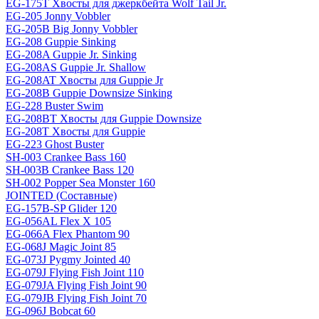
EG-175T Хвосты для джеркбейта Wolf Tail Jr.
EG-205 Jonny Vobbler
EG-205B Big Jonny Vobbler
EG-208 Guppie Sinking
EG-208A Guppie Jr. Sinking
EG-208AS Guppie Jr. Shallow
EG-208AT Хвосты для Guppie Jr
EG-208B Guppie Downsize Sinking
EG-228 Buster Swim
EG-208BT Хвосты для Guppie Downsize
EG-208T Хвосты для Guppie
EG-223 Ghost Buster
SH-003 Crankee Bass 160
SH-003B Crankee Bass 120
SH-002 Popper Sea Monster 160
JOINTED (Составные)
EG-157B-SP Glider 120
EG-056AL Flex X 105
EG-066A Flex Phantom 90
EG-068J Magic Joint 85
EG-073J Pygmy Jointed 40
EG-079J Flying Fish Joint 110
EG-079JA Flying Fish Joint 90
EG-079JB Flying Fish Joint 70
EG-096J Bobcat 60