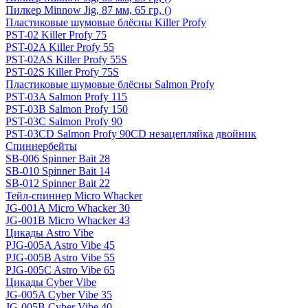
Пилкер Minnow Jig, 87 мм, 65 гр, ()
Пластиковые шумовые блёсны Killer Profy
PST-02 Killer Profy 75
PST-02A Killer Profy 55
PST-02AS Killer Profy 55S
PST-02S Killer Profy 75S
Пластиковые шумовые блёсны Salmon Profy
PST-03A Salmon Profy 115
PST-03B Salmon Profy 150
PST-03C Salmon Profy 90
PST-03CD Salmon Profy 90CD незацепляйка двойник
Спиннербейты
SB-006 Spinner Bait 28
SB-010 Spinner Bait 14
SB-012 Spinner Bait 22
Тейл-спиннер Micro Whacker
JG-001A Micro Whacker 30
JG-001B Micro Whacker 43
Цикады Astro Vibe
PJG-005A Astro Vibe 45
PJG-005B Astro Vibe 55
PJG-005C Astro Vibe 65
Цикады Cyber Vibe
JG-005A Cyber Vibe 35
JG-005B Cyber Vibe 40