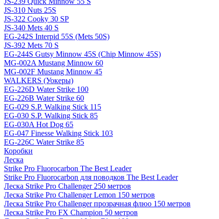
JS-239 Quick Minnow 55 S
JS-310 Nuts 25S
JS-322 Cooky 30 SP
JS-340 Mets 40 S
EG-242S Interpid 55S (Mets 50S)
JS-392 Mets 70 S
EG-244S Gutsy Minnow 45S (Chip Minnow 45S)
MG-002A Mustang Minnow 60
MG-002F Mustang Minnow 45
WALKERS (Уокеры)
EG-226D Water Strike 100
EG-226B Water Strike 60
EG-029 S.P. Walking Stick 115
EG-030 S.P. Walking Stick 85
EG-030A Hot Dog 65
EG-047 Finesse Walking Stick 103
EG-226C Water Strike 85
Коробки
Леска
Strike Pro Fluorocarbon The Best Leader
Strike Pro Fluorocarbon для поводков The Best Leader
Леска Strike Pro Challenger 250 метров
Леска Strike Pro Challenger Lemon 150 метров
Леска Strike Pro Challenger прозрачная флюо 150 метров
Леска Strike Pro FX Champion 50 метров