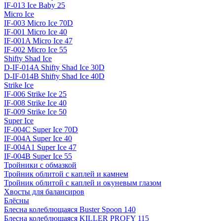
IF-013 Ice Baby 25
Micro Ice
IF-003 Micro Ice 70D
IF-001 Micro Ice 40
IF-001A Micro Ice 47
IF-002 Micro Ice 55
Shifty Shad Ice
D-IF-014A Shifty Shad Ice 30D
D-IF-014B Shifty Shad Ice 40D
Strike Ice
IF-006 Strike Ice 25
IF-008 Strike Ice 40
IF-009 Strike Ice 50
Super Ice
IF-004C Super Ice 70D
IF-004A Super Ice 40
IF-004A1 Super Ice 47
IF-004B Super Ice 55
Тройники с обмазкой
Тройник облитой с каплей и камнем
Тройник облитой с каплей и окуневым глазом
Хвосты для балансиров
Блёсны
Блесна колеблющаяся Buster Spoon 140
Блесна колеблющаяся KILLER PROFY 115