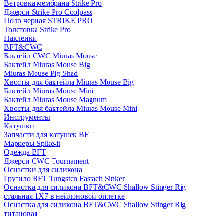
Ветровка мембрана Strike Pro
Джерси Strike Pro Coolpass
Поло черная STRIKE PRO
Толстовка Strike Pro
Наклейки
BFT&CWC
Бактейл CWC Miuras Mouse
Бактейл Miuras Mouse Big
Miuras Mouse Pig Shad
Хвосты для бактейла Miuras Mouse Big
Бактейл Miuras Mouse Mini
Бактейл Miuras Mouse Magnum
Хвосты для бактейла Miuras Mouse Mini
Инструменты
Катушки
Запчасти для катушек BFT
Маркеры Spike-it
Одежда BFT
Джерси CWC Tournament
Оснастки для силикона
Грузило BFT Tungsten Fastach Sinker
Оснастка для силикона BFT&CWC Shallow Stinger Rig
стальная 1X7 в нейлоновой оплетке
Оснастка для силикона BFT&CWC Shallow Stinger Rig
титановая