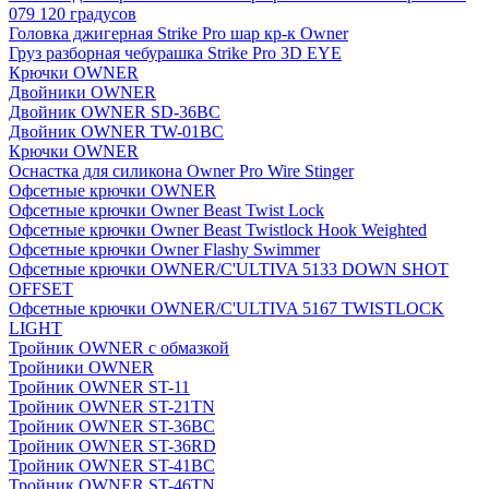
079 120 градусов
Головка джигерная Strike Pro шар кр-к Owner
Груз разборная чебурашка Strike Pro 3D EYE
Крючки OWNER
Двойники OWNER
Двойник OWNER SD-36BC
Двойник OWNER TW-01BC
Крючки OWNER
Оснастка для силикона Owner Pro Wire Stinger
Офсетные крючки OWNER
Офсетные крючки Owner Beast Twist Lock
Офсетные крючки Owner Beast Twistlock Hook Weighted
Офсетные крючки Owner Flashy Swimmer
Офсетные крючки OWNER/C'ULTIVA 5133 DOWN SHOT
OFFSET
Офсетные крючки OWNER/C'ULTIVA 5167 TWISTLOCK
LIGHT
Тройник OWNER с обмазкой
Тройники OWNER
Тройник OWNER ST-11
Тройник OWNER ST-21TN
Тройник OWNER ST-36BC
Тройник OWNER ST-36RD
Тройник OWNER ST-41BC
Тройник OWNER ST-46TN