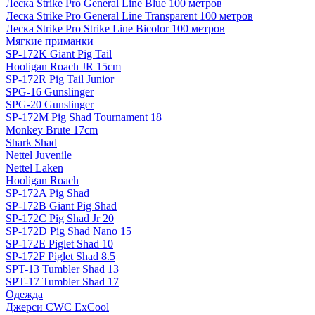
Леска Strike Pro General Line Blue 100 метров
Леска Strike Pro General Line Transparent 100 метров
Леска Strike Pro Strike Line Bicolor 100 метров
Мягкие приманки
SP-172K Giant Pig Tail
Hooligan Roach JR 15cm
SP-172R Pig Tail Junior
SPG-16 Gunslinger
SPG-20 Gunslinger
SP-172M Pig Shad Tournament 18
Monkey Brute 17cm
Shark Shad
Nettel Juvenile
Nettel Laken
Hooligan Roach
SP-172A Pig Shad
SP-172B Giant Pig Shad
SP-172C Pig Shad Jr 20
SP-172D Pig Shad Nano 15
SP-172E Piglet Shad 10
SP-172F Piglet Shad 8.5
SPT-13 Tumbler Shad 13
SPT-17 Tumbler Shad 17
Одежда
Джерси CWC ExCool