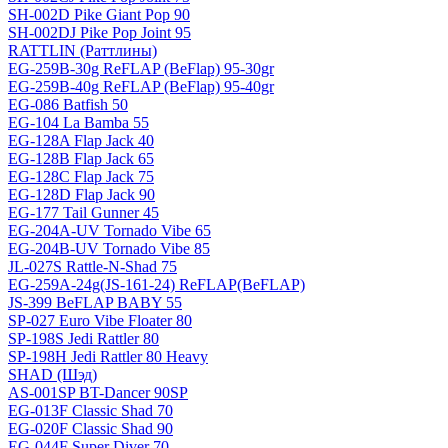
SH-002D Pike Giant Pop 90
SH-002DJ Pike Pop Joint 95
RATTLIN (Раттлины)
EG-259B-30g ReFLAP (BeFlap) 95-30gr
EG-259B-40g ReFLAP (BeFlap) 95-40gr
EG-086 Batfish 50
EG-104 La Bamba 55
EG-128A Flap Jack 40
EG-128B Flap Jack 65
EG-128C Flap Jack 75
EG-128D Flap Jack 90
EG-177 Tail Gunner 45
EG-204A-UV Tornado Vibe 65
EG-204B-UV Tornado Vibe 85
JL-027S Rattle-N-Shad 75
EG-259A-24g(JS-161-24) ReFLAP(BeFLAP)
JS-399 BeFLAP BABY 55
SP-027 Euro Vibe Floater 80
SP-198S Jedi Rattler 80
SP-198H Jedi Rattler 80 Heavy
SHAD (Шэд)
AS-001SP BT-Dancer 90SP
EG-013F Classic Shad 70
EG-020F Classic Shad 90
EG-044F Super Diver 70