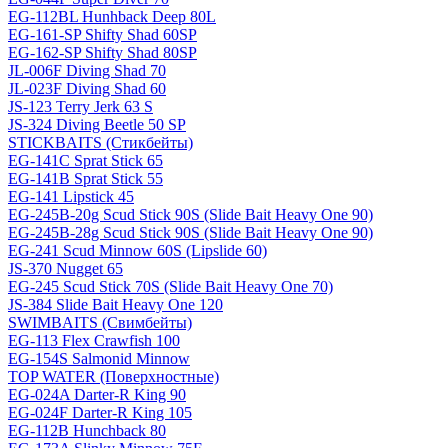
EG-112BL Hunhback Deep 80L
EG-161-SP Shifty Shad 60SP
EG-162-SP Shifty Shad 80SP
JL-006F Diving Shad 70
JL-023F Diving Shad 60
JS-123 Terry Jerk 63 S
JS-324 Diving Beetle 50 SP
STICKBAITS (Стикбейты)
EG-141C Sprat Stick 65
EG-141B Sprat Stick 55
EG-141 Lipstick 45
EG-245B-20g Scud Stick 90S (Slide Bait Heavy One 90)
EG-245B-28g Scud Stick 90S (Slide Bait Heavy One 90)
EG-241 Scud Minnow 60S (Lipslide 60)
JS-370 Nugget 65
EG-245 Scud Stick 70S (Slide Bait Heavy One 70)
JS-384 Slide Bait Heavy One 120
SWIMBAITS (Свимбейты)
EG-113 Flex Crawfish 100
EG-154S Salmonid Minnow
TOP WATER (Поверхностные)
EG-024A Darter-R King 90
EG-024F Darter-R King 105
EG-112B Hunchback 80