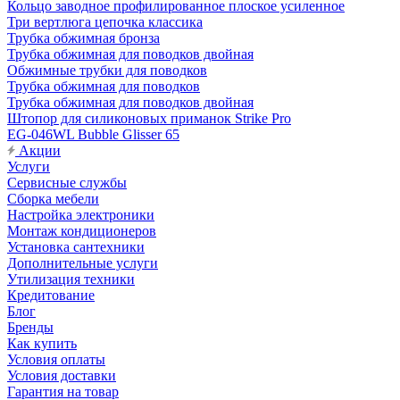
Кольцо заводное профилированное плоское усиленное
Три вертлюга цепочка классика
Трубка обжимная бронза
Трубка обжимная для поводков двойная
Обжимные трубки для поводков
Трубка обжимная для поводков
Трубка обжимная для поводков двойная
Штопор для силиконовых приманок Strike Pro
EG-046WL Bubble Glisser 65
Акции
Услуги
Сервисные службы
Сборка мебели
Настройка электроники
Монтаж кондиционеров
Установка сантехники
Дополнительные услуги
Утилизация техники
Кредитование
Блог
Бренды
Как купить
Условия оплаты
Условия доставки
Гарантия на товар