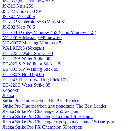
JS-239 Quick Minnow 55 S
JS-310 Nuts 25S
JS-322 Cooky 30 SP
JS-340 Mets 40 S
EG-242S Interpid 55S (Mets 50S)
JS-392 Mets 70 S
EG-244S Gutsy Minnow 45S (Chip Minnow 45S)
MG-002A Mustang Minnow 60
MG-002F Mustang Minnow 45
WALKERS (Уокеры)
EG-226D Water Strike 100
EG-226B Water Strike 60
EG-029 S.P. Walking Stick 115
EG-030 S.P. Walking Stick 85
EG-030A Hot Dog 65
EG-047 Finesse Walking Stick 103
EG-226C Water Strike 85
Коробки
Леска
Strike Pro Fluorocarbon The Best Leader
Strike Pro Fluorocarbon для поводков The Best Leader
Леска Strike Pro Challenger 250 метров
Леска Strike Pro Challenger Lemon 150 метров
Леска Strike Pro Challenger прозрачная флюо 150 метров
Леска Strike Pro FX Champion 50 метров