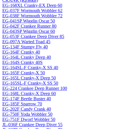
CRANK (Крэнки)
EG-168XL Cranky-EX Deep 60
EG-037F Wormouth Wobbler 62
EG-038F Wormouth Wobbler 72
EG-041SP Wigglin Oscar 50
EG-042F Crankee Runner 80
EG-043SP Wigglin Oscar 60
EG-053F Crankee Deep Diver 85
EG-097A Warted Toad 45
EG-134F Stumpy Fly 40
EG-164F Cranky 40
EG-164L Cranky Deep 40
EG-164S Cranky 40S
EG-164SL-F Cranky-X SS 40
EG-165F Cranky-X 50
EG-165L Cranky-X Deep 50
EG-165SL-F Cranky-X SS 50
EG-224 Crankee Deep Runner 100
EG-168L Cranky-X Deep 60
EG-174F Beetle Buster 40
EG-185F Sparrow 70
EG-202F Candy Crank 40
EG-750F Yoda Wobbler 50
EG-751F Dworf Wobbler 50
JL-036F Crankee Deep Diver 55