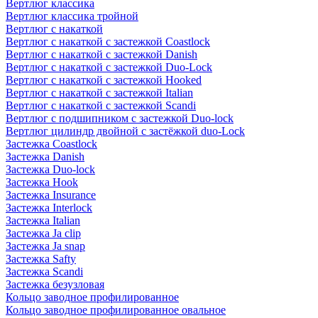
Вертлюг классика
Вертлюг классика тройной
Вертлюг с накаткой
Вертлюг с накаткой с застежкой Coastlock
Вертлюг с накаткой с застежкой Danish
Вертлюг с накаткой с застежкой Duo-Lock
Вертлюг с накаткой с застежкой Hooked
Вертлюг с накаткой с застежкой Italian
Вертлюг с накаткой с застежкой Scandi
Вертлюг с подшипником с застежкой Duo-lock
Вертлюг цилиндр двойной с застёжкой duo-Lock
Застежка Coastlock
Застежка Danish
Застежка Duo-lock
Застежка Hook
Застежка Insurance
Застежка Interlock
Застежка Italian
Застежка Ja clip
Застежка Ja snap
Застежка Safty
Застежка Scandi
Застежка безузловая
Кольцо заводное профилированное
Кольцо заводное профилированное овальное