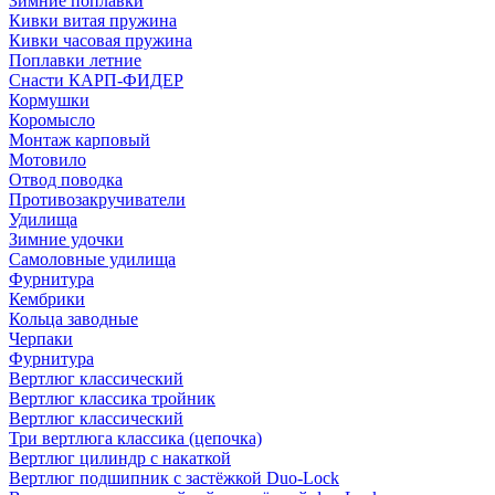
Зимние поплавки
Кивки витая пружина
Кивки часовая пружина
Поплавки летние
Снасти КАРП-ФИДЕР
Кормушки
Коромысло
Монтаж карповый
Мотовило
Отвод поводка
Противозакручиватели
Удилища
Зимние удочки
Самоловные удилища
Фурнитура
Кембрики
Кольца заводные
Черпаки
Фурнитура
Вертлюг классический
Вертлюг классика тройник
Вертлюг классический
Три вертлюга классика (цепочка)
Вертлюг цилиндр с накаткой
Вертлюг подшипник с застёжкой Duo-Lock