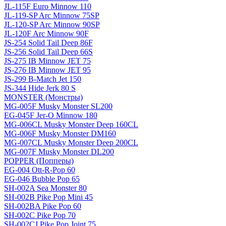
JL-115F Euro Minnow 110
JL-119-SP Arc Minnow 75SP
JL-120-SP Arc Minnow 90SP
JL-120F Arc Minnow 90F
JS-254 Solid Tail Deep 86F
JS-256 Solid Tail Deep 66S
JS-275 IB Minnow JET 75
JS-276 IB Minnow JET 95
JS-299 B-Match Jet 150
JS-344 Hide Jerk 80 S
MONSTER (Монстры)
MG-005F Musky Monster SL200
EG-045F Jer-O Minnow 180
MG-006CL Musky Monster Deep 160CL
MG-006F Musky Monster DM160
MG-007CL Musky Monster Deep 200CL
MG-007F Musky Monster DL200
POPPER (Попперы)
EG-004 Ott-R-Pop 60
EG-046 Bubble Pop 65
SH-002A Sea Monster 80
SH-002B Pike Pop Mini 45
SH-002BA Pike Pop 60
SH-002C Pike Pop 70
SH-002CJ Pike Pop Joint 75