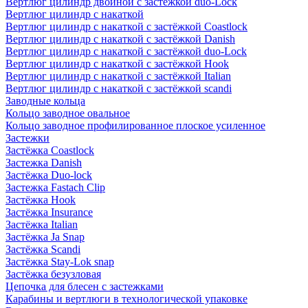
Вертлюг цилиндр двойной с застёжкой duo-Lock
Вертлюг цилиндр с накаткой
Вертлюг цилиндр с накаткой с застёжкой Coastlock
Вертлюг цилиндр с накаткой с застёжкой Danish
Вертлюг цилиндр с накаткой с застёжкой duo-Lock
Вертлюг цилиндр с накаткой с застёжкой Hook
Вертлюг цилиндр с накаткой с застёжкой Italian
Вертлюг цилиндр с накаткой с застёжкой scandi
Заводные кольца
Кольцо заводное овальное
Кольцо заводное профилированное плоское усиленное
Застежки
Застёжка Coastlock
Застежка Danish
Застёжка Duo-lock
Застежка Fastach Clip
Застёжка Hook
Застёжка Insurance
Застёжка Italian
Застёжка Ja Snap
Застёжка Scandi
Застёжка Stay-Lok snap
Застёжка безузловая
Цепочка для блесен с застежками
Карабины и вертлюги в технологической упаковке