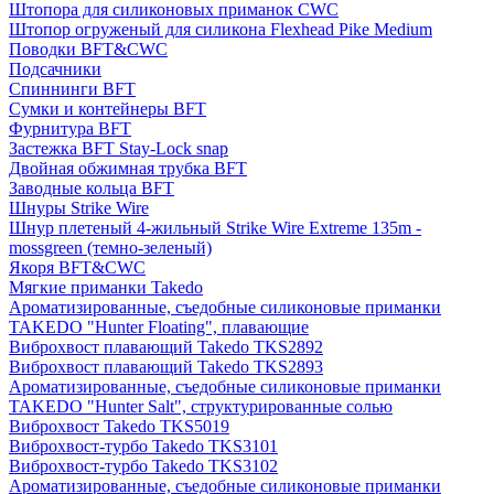
Штопора для силиконовых приманок CWC
Штопор огруженый для силикона Flexhead Pike Medium
Поводки BFT&CWC
Подсачники
Спиннинги BFT
Сумки и контейнеры BFT
Фурнитура BFT
Застежка BFT Stay-Lock snap
Двойная обжимная трубка BFT
Заводные кольца BFT
Шнуры Strike Wire
Шнур плетеный 4-жильный Strike Wire Extreme 135m -
mossgreen (темно-зеленый)
Якоря BFT&CWC
Мягкие приманки Takedo
Ароматизированные, съедобные силиконовые приманки
TAKEDO "Hunter Floating", плавающие
Виброхвост плавающий Takedo TKS2892
Виброхвост плавающий Takedo TKS2893
Ароматизированные, съедобные силиконовые приманки
TAKEDO "Hunter Salt", структурированные солью
Виброхвост Takedo TKS5019
Виброхвост-турбо Takedo TKS3101
Виброхвост-турбо Takedo TKS3102
Ароматизированные, съедобные силиконовые приманки