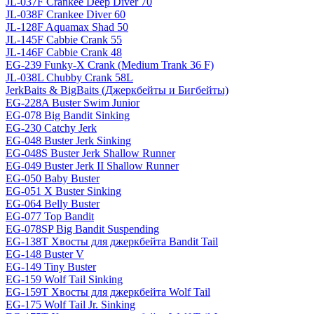
JL-037F Crankee Deep Diver 70
JL-038F Crankee Diver 60
JL-128F Aquamax Shad 50
JL-145F Cabbie Crank 55
JL-146F Cabbie Crank 48
EG-239 Funky-X Crank (Medium Trank 36 F)
JL-038L Chubby Crank 58L
JerkBaits & BigBaits (Джеркбейты и Бигбейты)
EG-228A Buster Swim Junior
EG-078 Big Bandit Sinking
EG-230 Catchy Jerk
EG-048 Buster Jerk Sinking
EG-048S Buster Jerk Shallow Runner
EG-049 Buster Jerk II Shallow Runner
EG-050 Baby Buster
EG-051 X Buster Sinking
EG-064 Belly Buster
EG-077 Top Bandit
EG-078SP Big Bandit Suspending
EG-138T Хвосты для джеркбейта Bandit Tail
EG-148 Buster V
EG-149 Tiny Buster
EG-159 Wolf Tail Sinking
EG-159T Хвосты для джеркбейта Wolf Tail
EG-175 Wolf Tail Jr. Sinking