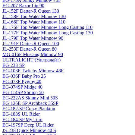
EG-173A Slinky Minnow 75F
EG-207 Razor Lip 90
JL-152F Darter-R Queen 130
JL-158F Top Water Minnow 130
JL-166F Top Water Minnow 110
JL-176F Top Water Minnow Long Casting 110
JL-177F Top Water Minnow Long Casting 130
JL-179F Top Water Minnow 90
JL-191F Darter-R Queen 100
JL-253F Darter-R Queen 80
MG-016F Mustang Minnow 90
ULTRALIGHT (Ультралайт)
EG-233-SP
EG-103F Twitchy Minnow 48F
EG-036F Baby Pro 25
EG-073F Pygmy 40
EG-074SP Midge 40
EG-114SP Shrimp 50
EG-222AS Skinny Mini 50S
EG-125E-SP Archback 35SP
EG-182-SP Crazy Plankton
EG-183S UL Rider
EG-184-SP My Turn
EG-197SP Deep UL Rider
JS-238 Quick Minnow 40 S