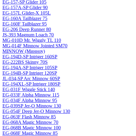
EG-157-SP Glider 105
EG-157A-SP Glider 90
EG-157L Glider-X 105L
EG-160A Tailblazer 75
EG-160F Tailblazer 95
EG-206 Deep Runner 80
JS-393 Magnum Loach 70
MG-010D Mr. Wiggly TL 110
MG-014F Minnow Jointed SM70
MINNOW (Минноу)
EG-194D-SP Intriger 160SP
EG-222BS Skinny 70S
EG-194A-SP Intriger 105SP
EG-194B-SP Intriger 120SP
JL-034-SP Arc Minnow 60SP
EG-194XL-SP Intriger 180SP
EG-031F Wiggle Stick 140
EG-033F Alpha Minnow 115
EG-034F Alpha Minnow 95
EG-039SP Jer-O Minnow 130
EG-054F Deep Jer-O Minnow 130
EG-063F Flash Minnow 85
EG-068A Magic Minnow 70
EG-068B Magic Minnow 100
EG-068F Magic Minnow 85