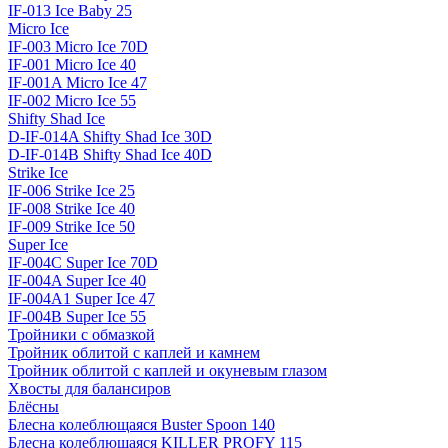
IF-013 Ice Baby 25
Micro Ice
IF-003 Micro Ice 70D
IF-001 Micro Ice 40
IF-001A Micro Ice 47
IF-002 Micro Ice 55
Shifty Shad Ice
D-IF-014A Shifty Shad Ice 30D
D-IF-014B Shifty Shad Ice 40D
Strike Ice
IF-006 Strike Ice 25
IF-008 Strike Ice 40
IF-009 Strike Ice 50
Super Ice
IF-004C Super Ice 70D
IF-004A Super Ice 40
IF-004A1 Super Ice 47
IF-004B Super Ice 55
Тройники с обмазкой
Тройник облитой с каплей и камнем
Тройник облитой с каплей и окуневым глазом
Хвосты для балансиров
Блёсны
Блесна колеблющаяся Buster Spoon 140
Блесна колеблющаяся KILLER PROFY 115