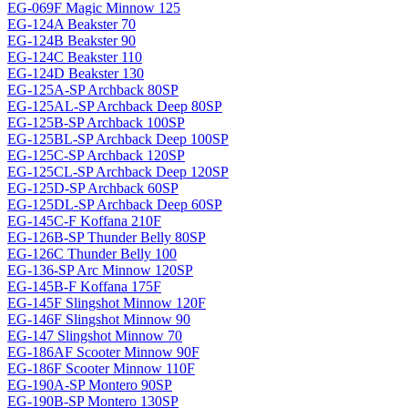
EG-069F Magiс Minnow 125
EG-124A Beakster 70
EG-124B Beakster 90
EG-124C Beakster 110
EG-124D Beakster 130
EG-125A-SP Archback 80SP
EG-125AL-SP Archback Deep 80SP
EG-125B-SP Archback 100SP
EG-125BL-SP Archback Deep 100SP
EG-125C-SP Archback 120SP
EG-125CL-SP Archback Deep 120SP
EG-125D-SP Archback 60SP
EG-125DL-SP Archback Deep 60SP
EG-145C-F Koffana 210F
EG-126B-SP Thunder Belly 80SP
EG-126C Thunder Belly 100
EG-136-SP Arc Minnow 120SP
EG-145B-F Koffana 175F
EG-145F Slingshot Minnow 120F
EG-146F Slingshot Minnow 90
EG-147 Slingshot Minnow 70
EG-186AF Scooter Minnow 90F
EG-186F Scooter Minnow 110F
EG-190A-SP Montero 90SP
EG-190B-SP Montero 130SP