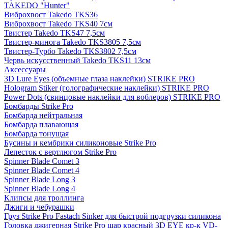
TAKEDO "Hunter"
Виброхвост Takedo TKS36
Виброхвост Takedo TKS40 7см
Твистер Takedo TKS47 7,5см
Твистер-минога Takedo TKS3805 7,5см
Твистер-Турбо Takedo TKS3802 7,5см
Червь искусственный Takedo TKS11 13см
Аксессуары
3D Lure Eyes (объемные глаза наклейки) STRIKE PRO
Hologram Stiker (голографические наклейки) STRIKE PRO
Power Dots (свинцовые наклейки для воблеров) STRIKE PRO
Бомбарды Strike Pro
Бомбарда нейтральная
Бомбарда плавающая
Бомбарда тонущая
Бусины и кембрики силиконовые Strike Pro
Лепесток с вертлюгом Strike Pro
Spinner Blade Comet 3
Spinner Blade Comet 4
Spinner Blade Long 3
Spinner Blade Long 4
Клипсы для троллинга
Джиги и чебурашки
Груз Strike Pro Fastach Sinker для быстрой подгрузки силикона
Головка джигерная Strike Pro шар красный 3D EYE кр-к VD-