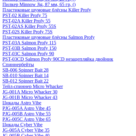
Пилкер Minnow Jig, 87 мм, 65 гр, ()
Пластиковые шумовые блёсны Killer Profy
PST-02 Killer Profy 75
PST-02A Killer Profy 55
PST-02AS Killer Profy 55S
PST-02S Killer Profy 75S
Пластиковые шумовые блёсны Salmon Profy
PST-03A Salmon Profy 115
PST-03B Salmon Profy 150
PST-03C Salmon Profy 90
PST-03CD Salmon Profy 90CD незацепляйка двойник
Спиннербейты
SB-006 Spinner Bait 28
SB-010 Spinner Bait 14
SB-012 Spinner Bait 22
Тейл-спиннер Micro Whacker
JG-001A Micro Whacker 30
JG-001B Micro Whacker 43
Цикады Astro Vibe
PJG-005A Astro Vibe 45
PJG-005B Astro Vibe 55
PJG-005C Astro Vibe 65
Цикады Cyber Vibe
JG-005A Cyber Vibe 35
JG-005B Cyber Vibe 40