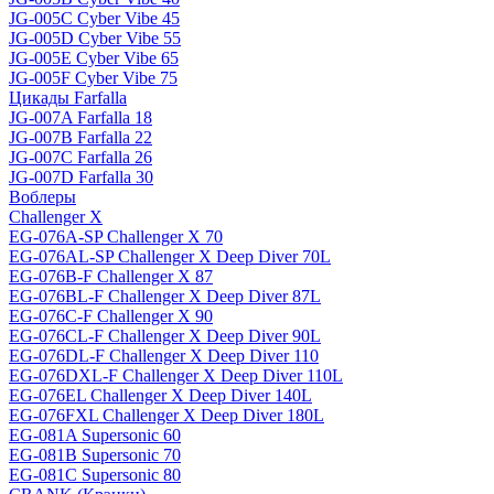
JG-005C Cyber Vibe 45
JG-005D Cyber Vibe 55
JG-005E Cyber Vibe 65
JG-005F Cyber Vibe 75
Цикады Farfalla
JG-007A Farfalla 18
JG-007B Farfalla 22
JG-007C Farfalla 26
JG-007D Farfalla 30
Воблеры
Challenger X
EG-076A-SP Challenger X 70
EG-076AL-SP Challenger X Deep Diver 70L
EG-076B-F Challenger X 87
EG-076BL-F Challenger X Deep Diver 87L
EG-076C-F Challenger X 90
EG-076CL-F Challenger X Deep Diver 90L
EG-076DL-F Challenger X Deep Diver 110
EG-076DXL-F Challenger X Deep Diver 110L
EG-076EL Challenger X Deep Diver 140L
EG-076FXL Challenger X Deep Diver 180L
EG-081A Supersonic 60
EG-081B Supersonic 70
EG-081C Supersonic 80