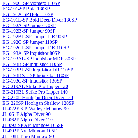
EG-190C-SP Montero 110SP
EG-191-SP Bold 130SP
EG-191A-SP Bold 110SP
EG-191L-SP Bold Deep Diver 130SP
EG-192A-SP Jumper 70SP
EG-192B-SP Jumper 90SP
EG-192BL-SP Jumper DR 90SP
EG-192C-SP Jumper 110SP
EG-192CL-SP Jumper DR 110SP
EG-193A-SP Inquisitor 80SP
EG-193AL-SP Inquisitor MDR 80SP
EG-193B-SP Inquisitor 110SP
EG-193BL-SP Inquisitor DR 110SP
EG-193BXL-SP Inquisitor 110SP
EG-193C-SP Inquisitor 130SP
EG-219AL Strike Pro Lipper 120
EG-219BL Strike Pro Lipper 140
EG-220L Hooligan Deep Diver 120
EG-220SP Hooligan Shallow 120SP
JL-022F S.P. Walleye Minnow 90
JL-061F Alpha Diver 90
JL-062F Alpha Diver 110
JL-092-SP Arc Minnow 105SP
JL-092F Arc Minnow 105F
JL-108L Euro Minnow 90