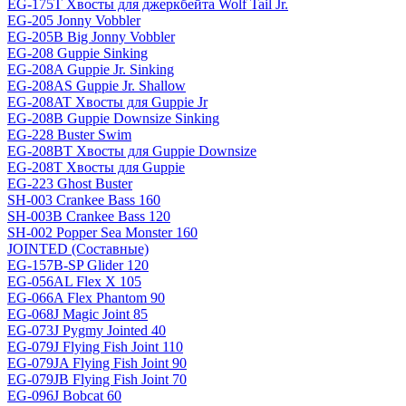
EG-175T Хвосты для джеркбейта Wolf Tail Jr.
EG-205 Jonny Vobbler
EG-205B Big Jonny Vobbler
EG-208 Guppie Sinking
EG-208A Guppie Jr. Sinking
EG-208AS Guppie Jr. Shallow
EG-208AT Хвосты для Guppie Jr
EG-208B Guppie Downsize Sinking
EG-228 Buster Swim
EG-208BT Хвосты для Guppie Downsize
EG-208T Хвосты для Guppie
EG-223 Ghost Buster
SH-003 Crankee Bass 160
SH-003B Crankee Bass 120
SH-002 Popper Sea Monster 160
JOINTED (Составные)
EG-157B-SP Glider 120
EG-056AL Flex X 105
EG-066A Flex Phantom 90
EG-068J Magic Joint 85
EG-073J Pygmy Jointed 40
EG-079J Flying Fish Joint 110
EG-079JA Flying Fish Joint 90
EG-079JB Flying Fish Joint 70
EG-096J Bobcat 60