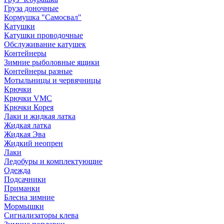
Груза доночные
Кормушка "Самосвал"
Катушки
Катушки проводочные
Обслуживание катушек
Контейнеры
Зимние рыболовные ящики
Контейнеры разные
Мотыльницы и червячницы
Крючки
Крючки VMC
Крючки Корея
Лаки и жидкая латка
Жидкая латка
Жидкая Эва
Жидкий неопрен
Лаки
Ледобуры и комплектующие
Одежда
Подсачники
Приманки
Блесна зимние
Мормышки
Сигнализаторы клева