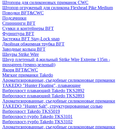
Штопора для силиконовых приманок CWC
Штопор огруженый для силикона Flexhead Pike Medium
Поводки BFT&CWC
Подсачники
Спиннинги BFT
Сумки и контейнеры BFT
Фурнитура BFT
Застежка BFT Stay-Lock snap
Двойная обжимная трубка BFT
Заводные кольца BFT
Шнуры Strike Wire
Шнур плетеный 4-жильный Strike Wire Extreme 135m -
mossgreen (темно-зеленый)
Якоря BFT&CWC
Мягкие приманки Takedo
Ароматизированные, съедобные силиконовые приманки
TAKEDO "Hunter Floating", плавающие
Виброхвост плавающий Takedo TKS2892
Виброхвост плавающий Takedo TKS2893
Ароматизированные, съедобные силиконовые приманки
TAKEDO "Hunter Salt", структурированные солью
Виброхвост Takedo TKS5019
Виброхвост-турбо Takedo TKS3101
Виброхвост-турбо Takedo TKS3102
Ароматизированные, съедобные силиконовые приманки