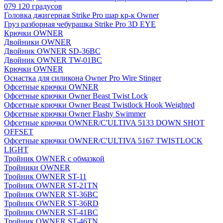
079 120 градусов
Головка джигерная Strike Pro шар кр-к Owner
Груз разборная чебурашка Strike Pro 3D EYE
Крючки OWNER
Двойники OWNER
Двойник OWNER SD-36BC
Двойник OWNER TW-01BC
Крючки OWNER
Оснастка для силикона Owner Pro Wire Stinger
Офсетные крючки OWNER
Офсетные крючки Owner Beast Twist Lock
Офсетные крючки Owner Beast Twistlock Hook Weighted
Офсетные крючки Owner Flashy Swimmer
Офсетные крючки OWNER/C'ULTIVA 5133 DOWN SHOT
OFFSET
Офсетные крючки OWNER/C'ULTIVA 5167 TWISTLOCK
LIGHT
Тройник OWNER с обмазкой
Тройники OWNER
Тройник OWNER ST-11
Тройник OWNER ST-21TN
Тройник OWNER ST-36BC
Тройник OWNER ST-36RD
Тройник OWNER ST-41BC
Тройник OWNER ST-46TN