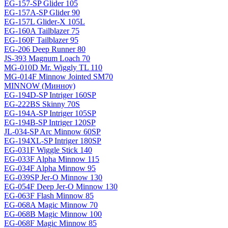
EG-157-SP Glider 105
EG-157A-SP Glider 90
EG-157L Glider-X 105L
EG-160A Tailblazer 75
EG-160F Tailblazer 95
EG-206 Deep Runner 80
JS-393 Magnum Loach 70
MG-010D Mr. Wiggly TL 110
MG-014F Minnow Jointed SM70
MINNOW (Минноу)
EG-194D-SP Intriger 160SP
EG-222BS Skinny 70S
EG-194A-SP Intriger 105SP
EG-194B-SP Intriger 120SP
JL-034-SP Arc Minnow 60SP
EG-194XL-SP Intriger 180SP
EG-031F Wiggle Stick 140
EG-033F Alpha Minnow 115
EG-034F Alpha Minnow 95
EG-039SP Jer-O Minnow 130
EG-054F Deep Jer-O Minnow 130
EG-063F Flash Minnow 85
EG-068A Magic Minnow 70
EG-068B Magic Minnow 100
EG-068F Magic Minnow 85