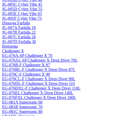
JG-005C Cyber Vibe 45
JG-005D Cyber Vibe 55
JG-005E Cyber Vibe 65
JG-005F Cyber Vibe 75
Цикады Farfalla
JG-007A Farfalla 18
JG-007B Farfalla 22
JG-007C Farfalla 26
JG-007D Farfalla 30
Воблеры
Challenger X
EG-076A-SP Challenger X 70
EG-076AL-SP Challenger X Deep Diver 70L
EG-076B-F Challenger X 87
EG-076BL-F Challenger X Deep Diver 87L
EG-076C-F Challenger X 90
EG-076CL-F Challenger X Deep Diver 90L
EG-076DL-F Challenger X Deep Diver 110
EG-076DXL-F Challenger X Deep Diver 110L
EG-076EL Challenger X Deep Diver 140L
EG-076FXL Challenger X Deep Diver 180L
EG-081A Supersonic 60
EG-081B Supersonic 70
EG-081C Supersonic 80