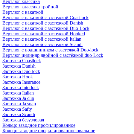
Вертлюг классика
Вертлюг классика тройной
Вертлюг с накаткой
Вертлюг с накаткой с застежкой Coastlock
Вертлюг с накаткой с застежкой Danish
Вертлюг с накаткой с застежкой Duo-Lock
Вертлюг с накаткой с застежкой Hooked
Вертлюг с накаткой с застежкой Italian
Вертлюг с накаткой с застежкой Scandi
Вертлюг с подшипником с застежкой Duo-lock
Вертлюг цилиндр двойной с застёжкой duo-Lock
Застежка Coastlock
Застежка Danish
Застежка Duo-lock
Застежка Hook
Застежка Insurance
Застежка Interlock
Застежка Italian
Застежка Ja clip
Застежка Ja snap
Застежка Safty
Застежка Scandi
Застежка безузловая
Кольцо заводное профилированное
Кольцо заводное профилированное овальное