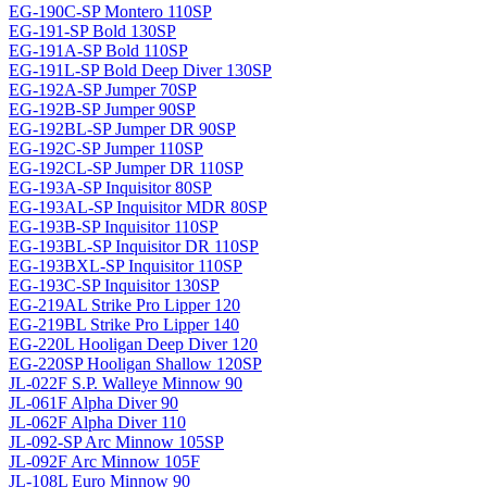
EG-190C-SP Montero 110SP
EG-191-SP Bold 130SP
EG-191A-SP Bold 110SP
EG-191L-SP Bold Deep Diver 130SP
EG-192A-SP Jumper 70SP
EG-192B-SP Jumper 90SP
EG-192BL-SP Jumper DR 90SP
EG-192C-SP Jumper 110SP
EG-192CL-SP Jumper DR 110SP
EG-193A-SP Inquisitor 80SP
EG-193AL-SP Inquisitor MDR 80SP
EG-193B-SP Inquisitor 110SP
EG-193BL-SP Inquisitor DR 110SP
EG-193BXL-SP Inquisitor 110SP
EG-193C-SP Inquisitor 130SP
EG-219AL Strike Pro Lipper 120
EG-219BL Strike Pro Lipper 140
EG-220L Hooligan Deep Diver 120
EG-220SP Hooligan Shallow 120SP
JL-022F S.P. Walleye Minnow 90
JL-061F Alpha Diver 90
JL-062F Alpha Diver 110
JL-092-SP Arc Minnow 105SP
JL-092F Arc Minnow 105F
JL-108L Euro Minnow 90