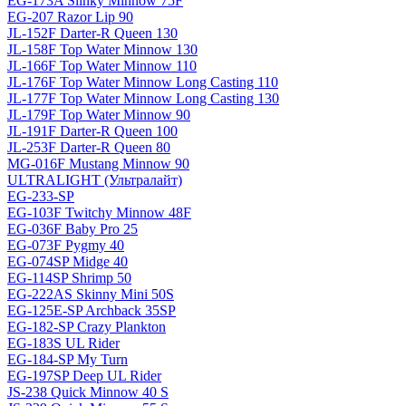
EG-173A Slinky Minnow 75F
EG-207 Razor Lip 90
JL-152F Darter-R Queen 130
JL-158F Top Water Minnow 130
JL-166F Top Water Minnow 110
JL-176F Top Water Minnow Long Casting 110
JL-177F Top Water Minnow Long Casting 130
JL-179F Top Water Minnow 90
JL-191F Darter-R Queen 100
JL-253F Darter-R Queen 80
MG-016F Mustang Minnow 90
ULTRALIGHT (Ультралайт)
EG-233-SP
EG-103F Twitchy Minnow 48F
EG-036F Baby Pro 25
EG-073F Pygmy 40
EG-074SP Midge 40
EG-114SP Shrimp 50
EG-222AS Skinny Mini 50S
EG-125E-SP Archback 35SP
EG-182-SP Crazy Plankton
EG-183S UL Rider
EG-184-SP My Turn
EG-197SP Deep UL Rider
JS-238 Quick Minnow 40 S