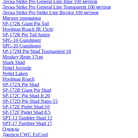
Леска Strike Pro General Line Blue 100 метров
Леска Strike Pro General Line Transparent 100 метров
Леска Strike Pro Strike Line Bicolor 100 метров
Мягкие приманки
SP-172K Giant Pig Tail
Hooligan Roach JR 15cm
SP-172R Pig Tail Junior
SPG-16 Gunslinger
SPG-20 Gunslinger
SP-172M Pig Shad Tournament 18
Monkey Brute 17cm
Shark Shad
Nettel Juvenile
Nettel Laken
Hooligan Roach
SP-172A Pig Shad
SP-172B Giant Pig Shad
SP-172C Pig Shad Jr 20
SP-172D Pig Shad Nano 15
SP-172E Piglet Shad 10
SP-172F Piglet Shad 8.5
SPT-13 Tumbler Shad 13
SPT-17 Tumbler Shad 17
Одежда
Джерси CWC ExCool