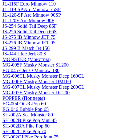
JL-115F Euro Minnow 110
JL-119-SP Arc Minnow 75SP
JL-120-SP Arc Minnow 90SP
JL-120F Arc Minnow 90F
JS-254 Solid Tail Deep 86F
JS-256 Solid Tail Deep 66S
JS-275 IB Minnow JET 75
JS-276 IB Minnow JET 95
JS-299 B-Match Jet 150
JS-344 Hide Jerk 80 S
MONSTER (Монстры)
MG-005F Musky Monster SL200
EG-045F Jer-O Minnow 180
MG-006CL Musky Monster Deep 160CL
MG-006F Musky Monster DM160
MG-007CL Musky Monster Deep 200CL
MG-007F Musky Monster DL200
POPPER (Попперы)
EG-004 Ott-R-Pop 60
EG-046 Bubble Pop 65
SH-002A Sea Monster 80
SH-002B Pike Pop Mini 45
SH-002BA Pike Pop 60
SH-002C Pike Pop 70
SH-002CJ Pike Pop Joint 75