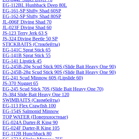
EG-112BL Hunhback Deep 80L
EG-161-SP Shifty Shad 60SP
EG-162-SP Shifty Shad 80SP
JL-006F Diving Shad 70
JL-023F Diving Shad 60
JS-123 Terry Jerk 63 S
JS-324 Diving Beetle 50 SP
STICKBAITS (Стикбейты)
EG-141C Sprat Stick 65
EG-141B Sprat Stick 55
EG-141 Lipstick 45
EG-245B-20g Scud Stick 90S (Slide Bait Heavy One 90)
EG-245B-28g Scud Stick 90S (Slide Bait Heavy One 90)
EG-241 Scud Minnow 60S (Lipslide 60)
JS-370 Nugget 65
EG-245 Scud Stick 70S (Slide Bait Heavy One 70)
JS-384 Slide Bait Heavy One 120
SWIMBAITS (Свимбейты)
EG-113 Flex Crawfish 100
EG-154S Salmonid Minnow
TOP WATER (Поверхностные)
EG-024A Darter-R King 90
EG-024F Darter-R King 105
EG-112B Hunchback 80