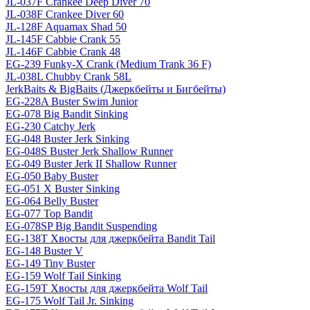
JL-037F Crankee Deep Diver 70
JL-038F Crankee Diver 60
JL-128F Aquamax Shad 50
JL-145F Cabbie Crank 55
JL-146F Cabbie Crank 48
EG-239 Funky-X Crank (Medium Trank 36 F)
JL-038L Chubby Crank 58L
JerkBaits & BigBaits (Джеркбейты и Бигбейты)
EG-228A Buster Swim Junior
EG-078 Big Bandit Sinking
EG-230 Catchy Jerk
EG-048 Buster Jerk Sinking
EG-048S Buster Jerk Shallow Runner
EG-049 Buster Jerk II Shallow Runner
EG-050 Baby Buster
EG-051 X Buster Sinking
EG-064 Belly Buster
EG-077 Top Bandit
EG-078SP Big Bandit Suspending
EG-138T Хвосты для джеркбейта Bandit Tail
EG-148 Buster V
EG-149 Tiny Buster
EG-159 Wolf Tail Sinking
EG-159T Хвосты для джеркбейта Wolf Tail
EG-175 Wolf Tail Jr. Sinking