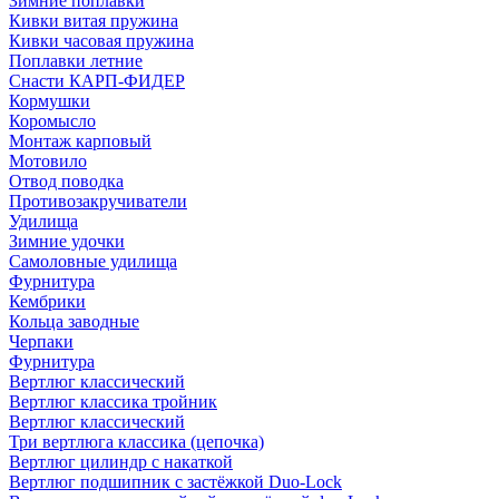
Зимние поплавки
Кивки витая пружина
Кивки часовая пружина
Поплавки летние
Снасти КАРП-ФИДЕР
Кормушки
Коромысло
Монтаж карповый
Мотовило
Отвод поводка
Противозакручиватели
Удилища
Зимние удочки
Самоловные удилища
Фурнитура
Кембрики
Кольца заводные
Черпаки
Фурнитура
Вертлюг классический
Вертлюг классика тройник
Вертлюг классический
Три вертлюга классика (цепочка)
Вертлюг цилиндр с накаткой
Вертлюг подшипник с застёжкой Duo-Lock