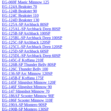
EG-069F Magiс Minnow 125
EG-124A Beakster 70
EG-124B Beakster 90
EG-124C Beakster 110
EG-124D Beakster 130
EG-125A-SP Archback 80SP
EG-125AL-SP Archback Deep 80SP
EG-125B-SP Archback 100SP
EG-125BL-SP Archback Deep 100SP
EG-125C-SP Archback 120SP
EG-125CL-SP Archback Deep 120SP
EG-125D-SP Archback 60SP
EG-125DL-SP Archback Deep 60SP
EG-145C-F Koffana 210F
EG-126B-SP Thunder Belly 80SP
EG-126C Thunder Belly 100
EG-136-SP Arc Minnow 120SP
EG-145B-F Koffana 175F
EG-145F Slingshot Minnow 120F
EG-146F Slingshot Minnow 90
EG-147 Slingshot Minnow 70
EG-186AF Scooter Minnow 90F
EG-186F Scooter Minnow 110F
EG-190A-SP Montero 90SP
EG-190B-SP Montero 130SP