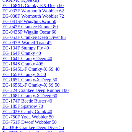
CRANK (Крэнки)
EG-168XL Cranky-EX Deep 60
EG-037F Wormouth Wobbler 62
EG-038F Wormouth Wobbler 72
EG-041SP Wigglin Oscar 50
EG-042F Crankee Runner 80
EG-043SP Wigglin Oscar 60
EG-053F Crankee Deep Diver 85
EG-097A Warted Toad 45
EG-134F Stumpy Fly 40
EG-164F Cranky 40
EG-164L Cranky Deep 40
EG-164S Cranky 40S
EG-164SL-F Cranky-X SS 40
EG-165F Cranky-X 50
EG-165L Cranky-X Deep 50
EG-165SL-F Cranky-X SS 50
EG-224 Crankee Deep Runner 100
EG-168L Cranky-X Deep 60
EG-174F Beetle Buster 40
EG-185F Sparrow 70
EG-202F Candy Crank 40
EG-750F Yoda Wobbler 50
EG-751F Dworf Wobbler 50
JL-036F Crankee Deep Diver 55