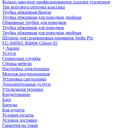
Кольцо заводное профилированное плоское усиленное
Три вертлюга цепочка классика
Трубка обжимная бронза
Трубка обжимная для поводков двойная
Обжимные трубки для поводков
Трубка обжимная для поводков
Трубка обжимная для поводков двойная
Штопор для силиконовых приманок Strike Pro
EG-046WL Bubble Glisser 65
Акции
Услуги
Сервисные службы
Сборка мебели
Настройка электроники
Монтаж кондиционеров
Установка сантехники
Дополнительные услуги
Утилизация техники
Кредитование
Блог
Бренды
Как купить
Условия оплаты
Условия доставки
Гарантия на товар