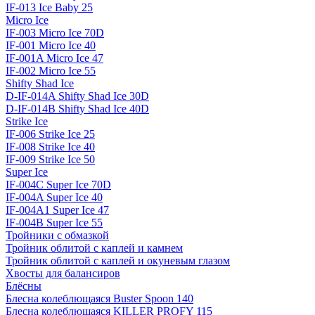
IF-013 Ice Baby 25
Micro Ice
IF-003 Micro Ice 70D
IF-001 Micro Ice 40
IF-001A Micro Ice 47
IF-002 Micro Ice 55
Shifty Shad Ice
D-IF-014A Shifty Shad Ice 30D
D-IF-014B Shifty Shad Ice 40D
Strike Ice
IF-006 Strike Ice 25
IF-008 Strike Ice 40
IF-009 Strike Ice 50
Super Ice
IF-004C Super Ice 70D
IF-004A Super Ice 40
IF-004A1 Super Ice 47
IF-004B Super Ice 55
Тройники с обмазкой
Тройник облитой с каплей и камнем
Тройник облитой с каплей и окуневым глазом
Хвосты для балансиров
Блёсны
Блесна колеблющаяся Buster Spoon 140
Блесна колеблющаяся KILLER PROFY 115