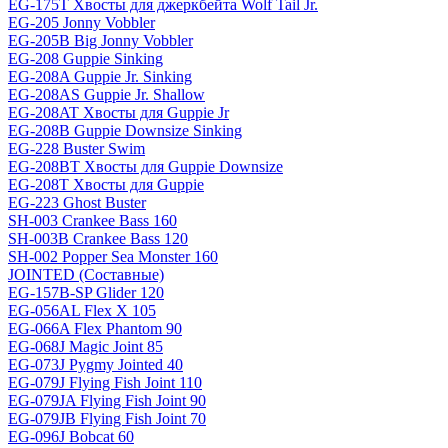
EG-175T Хвосты для джеркбейта Wolf Tail Jr.
EG-205 Jonny Vobbler
EG-205B Big Jonny Vobbler
EG-208 Guppie Sinking
EG-208A Guppie Jr. Sinking
EG-208AS Guppie Jr. Shallow
EG-208AT Хвосты для Guppie Jr
EG-208B Guppie Downsize Sinking
EG-228 Buster Swim
EG-208BT Хвосты для Guppie Downsize
EG-208T Хвосты для Guppie
EG-223 Ghost Buster
SH-003 Crankee Bass 160
SH-003B Crankee Bass 120
SH-002 Popper Sea Monster 160
JOINTED (Составные)
EG-157B-SP Glider 120
EG-056AL Flex X 105
EG-066A Flex Phantom 90
EG-068J Magic Joint 85
EG-073J Pygmy Jointed 40
EG-079J Flying Fish Joint 110
EG-079JA Flying Fish Joint 90
EG-079JB Flying Fish Joint 70
EG-096J Bobcat 60