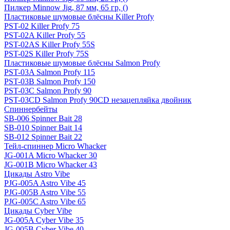
Пилкер Minnow Jig, 87 мм, 65 гр, ()
Пластиковые шумовые блёсны Killer Profy
PST-02 Killer Profy 75
PST-02A Killer Profy 55
PST-02AS Killer Profy 55S
PST-02S Killer Profy 75S
Пластиковые шумовые блёсны Salmon Profy
PST-03A Salmon Profy 115
PST-03B Salmon Profy 150
PST-03C Salmon Profy 90
PST-03CD Salmon Profy 90CD незацепляйка двойник
Спиннербейты
SB-006 Spinner Bait 28
SB-010 Spinner Bait 14
SB-012 Spinner Bait 22
Тейл-спиннер Micro Whacker
JG-001A Micro Whacker 30
JG-001B Micro Whacker 43
Цикады Astro Vibe
PJG-005A Astro Vibe 45
PJG-005B Astro Vibe 55
PJG-005C Astro Vibe 65
Цикады Cyber Vibe
JG-005A Cyber Vibe 35
JG-005B Cyber Vibe 40