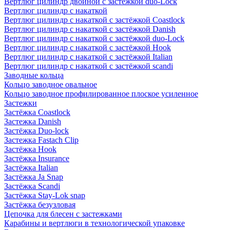
Вертлюг цилиндр двойной с застёжкой duo-Lock
Вертлюг цилиндр с накаткой
Вертлюг цилиндр с накаткой с застёжкой Coastlock
Вертлюг цилиндр с накаткой с застёжкой Danish
Вертлюг цилиндр с накаткой с застёжкой duo-Lock
Вертлюг цилиндр с накаткой с застёжкой Hook
Вертлюг цилиндр с накаткой с застёжкой Italian
Вертлюг цилиндр с накаткой с застёжкой scandi
Заводные кольца
Кольцо заводное овальное
Кольцо заводное профилированное плоское усиленное
Застежки
Застёжка Coastlock
Застежка Danish
Застёжка Duo-lock
Застежка Fastach Clip
Застёжка Hook
Застёжка Insurance
Застёжка Italian
Застёжка Ja Snap
Застёжка Scandi
Застёжка Stay-Lok snap
Застёжка безузловая
Цепочка для блесен с застежками
Карабины и вертлюги в технологической упаковке