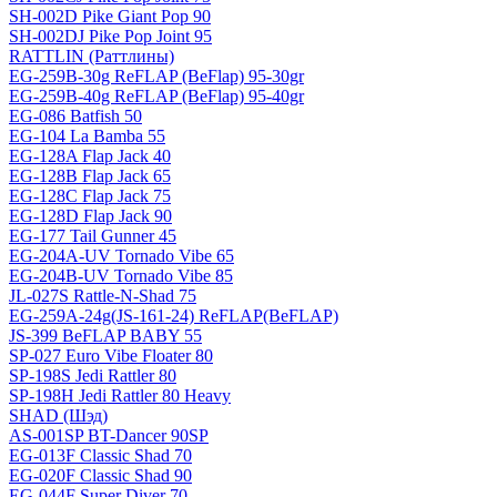
SH-002D Pike Giant Pop 90
SH-002DJ Pike Pop Joint 95
RATTLIN (Раттлины)
EG-259B-30g ReFLAP (BeFlap) 95-30gr
EG-259B-40g ReFLAP (BeFlap) 95-40gr
EG-086 Batfish 50
EG-104 La Bamba 55
EG-128A Flap Jack 40
EG-128B Flap Jack 65
EG-128C Flap Jack 75
EG-128D Flap Jack 90
EG-177 Tail Gunner 45
EG-204A-UV Tornado Vibe 65
EG-204B-UV Tornado Vibe 85
JL-027S Rattle-N-Shad 75
EG-259A-24g(JS-161-24) ReFLAP(BeFLAP)
JS-399 BeFLAP BABY 55
SP-027 Euro Vibe Floater 80
SP-198S Jedi Rattler 80
SP-198H Jedi Rattler 80 Heavy
SHAD (Шэд)
AS-001SP BT-Dancer 90SP
EG-013F Classic Shad 70
EG-020F Classic Shad 90
EG-044F Super Diver 70