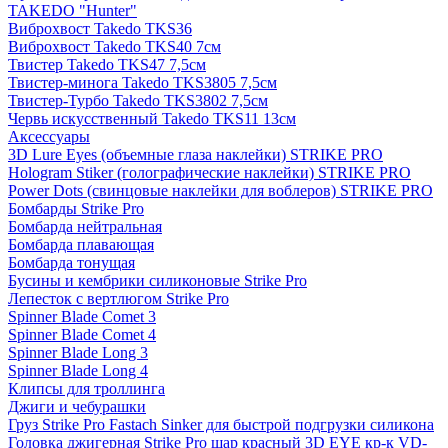
TAKEDO "Hunter"
Виброхвост Takedo TKS36
Виброхвост Takedo TKS40 7см
Твистер Takedo TKS47 7,5см
Твистер-минога Takedo TKS3805 7,5см
Твистер-Турбо Takedo TKS3802 7,5см
Червь искусственный Takedo TKS11 13см
Аксессуары
3D Lure Eyes (объемные глаза наклейки) STRIKE PRO
Hologram Stiker (голографические наклейки) STRIKE PRO
Power Dots (свинцовые наклейки для воблеров) STRIKE PRO
Бомбарды Strike Pro
Бомбарда нейтральная
Бомбарда плавающая
Бомбарда тонущая
Бусины и кембрики силиконовые Strike Pro
Лепесток с вертлюгом Strike Pro
Spinner Blade Comet 3
Spinner Blade Comet 4
Spinner Blade Long 3
Spinner Blade Long 4
Клипсы для троллинга
Джиги и чебурашки
Груз Strike Pro Fastach Sinker для быстрой подгрузки силикона
Головка джигерная Strike Pro шар красный 3D EYE кр-к VD-