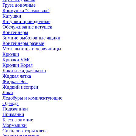
Груза доночные
Кормушка "Самосвал"
Катушки
Катушки проводочные
Обслуживание катушек
Контейнеры
Зимние рыболовные ящики
Контейнеры разные
Мотыльницы и червячницы
Крючки
Крючки VMC
Крючки Корея
Лаки и жидкая латка
Жидкая латка
Жидкая Эва
Жидкий неопрен
Лаки
Ледобуры и комплектующие
Одежда
Подсачники
Приманки
Блесна зимние
Мормышки
Сигнализаторы клева