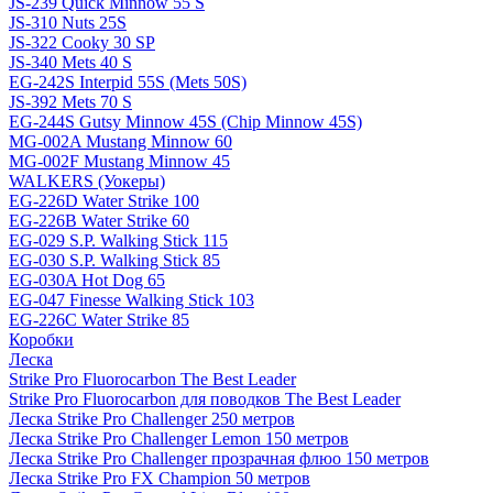
JS-239 Quick Minnow 55 S
JS-310 Nuts 25S
JS-322 Cooky 30 SP
JS-340 Mets 40 S
EG-242S Interpid 55S (Mets 50S)
JS-392 Mets 70 S
EG-244S Gutsy Minnow 45S (Chip Minnow 45S)
MG-002A Mustang Minnow 60
MG-002F Mustang Minnow 45
WALKERS (Уокеры)
EG-226D Water Strike 100
EG-226B Water Strike 60
EG-029 S.P. Walking Stick 115
EG-030 S.P. Walking Stick 85
EG-030A Hot Dog 65
EG-047 Finesse Walking Stick 103
EG-226C Water Strike 85
Коробки
Леска
Strike Pro Fluorocarbon The Best Leader
Strike Pro Fluorocarbon для поводков The Best Leader
Леска Strike Pro Challenger 250 метров
Леска Strike Pro Challenger Lemon 150 метров
Леска Strike Pro Challenger прозрачная флюо 150 метров
Леска Strike Pro FX Champion 50 метров