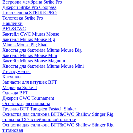
Ветровка мембрана Strike Pro
Джерси Strike Pro Coolpass
Поло черная STRIKE PRO
Толстовка Strike Pro
Наклейки
BFT&CWC
Бактейл CWC Miuras Mouse
Бактейл Miuras Mouse Big
Miuras Mouse Pig Shad
Хвосты для бактейла Miuras Mouse Big
Бактейл Miuras Mouse Mini
Бактейл Miuras Mouse Magnum
Хвосты для бактейла Miuras Mouse Mini
Инструменты
Катушки
Запчасти для катушек BFT
Маркеры Spike-it
Одежда BFT
Джерси CWC Tournament
Оснастки для силикона
Грузило BFT Tungsten Fastach Sinker
Оснастка для силикона BFT&CWC Shallow Stinger Rig
стальная 1X7 в нейлоновой оплетке
Оснастка для силикона BFT&CWC Shallow Stinger Rig
титановая