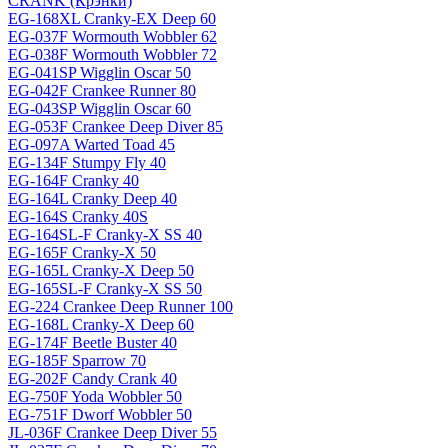
CRANK (Крэнки)
EG-168XL Cranky-EX Deep 60
EG-037F Wormouth Wobbler 62
EG-038F Wormouth Wobbler 72
EG-041SP Wigglin Oscar 50
EG-042F Crankee Runner 80
EG-043SP Wigglin Oscar 60
EG-053F Crankee Deep Diver 85
EG-097A Warted Toad 45
EG-134F Stumpy Fly 40
EG-164F Cranky 40
EG-164L Cranky Deep 40
EG-164S Cranky 40S
EG-164SL-F Cranky-X SS 40
EG-165F Cranky-X 50
EG-165L Cranky-X Deep 50
EG-165SL-F Cranky-X SS 50
EG-224 Crankee Deep Runner 100
EG-168L Cranky-X Deep 60
EG-174F Beetle Buster 40
EG-185F Sparrow 70
EG-202F Candy Crank 40
EG-750F Yoda Wobbler 50
EG-751F Dworf Wobbler 50
JL-036F Crankee Deep Diver 55