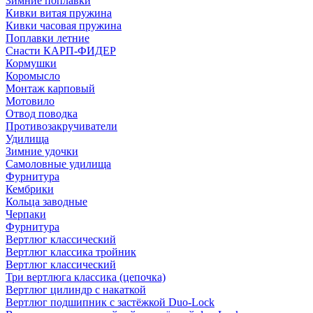
Зимние поплавки
Кивки витая пружина
Кивки часовая пружина
Поплавки летние
Снасти КАРП-ФИДЕР
Кормушки
Коромысло
Монтаж карповый
Мотовило
Отвод поводка
Противозакручиватели
Удилища
Зимние удочки
Самоловные удилища
Фурнитура
Кембрики
Кольца заводные
Черпаки
Фурнитура
Вертлюг классический
Вертлюг классика тройник
Вертлюг классический
Три вертлюга классика (цепочка)
Вертлюг цилиндр с накаткой
Вертлюг подшипник с застёжкой Duo-Lock