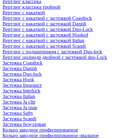
Вертлюг классика
Вертлюг классика тройной
Вертлюг с накаткой
Вертлюг с накаткой с застежкой Coastlock
Вертлюг с накаткой с застежкой Danish
Вертлюг с накаткой с застежкой Duo-Lock
Вертлюг с накаткой с застежкой Hooked
Вертлюг с накаткой с застежкой Italian
Вертлюг с накаткой с застежкой Scandi
Вертлюг с подшипником с застежкой Duo-lock
Вертлюг цилиндр двойной с застёжкой duo-Lock
Застежка Coastlock
Застежка Danish
Застежка Duo-lock
Застежка Hook
Застежка Insurance
Застежка Interlock
Застежка Italian
Застежка Ja clip
Застежка Ja snap
Застежка Safty
Застежка Scandi
Застежка безузловая
Кольцо заводное профилированное
Кольцо заводное профилированное овальное