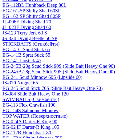
EG-112BL Hunhback Deep 80L
EG-161-SP Shifty Shad 60SP
EG-162-SP Shifty Shad 80SP
JL-006F Diving Shad 70
JL-023F Diving Shad 60
JS-123 Terry Jerk 63 S
JS-324 Diving Beetle 50 SP
STICKBAITS (Стикбейты)
EG-141C Sprat Stick 65
EG-141B Sprat Stick 55
EG-141 Lipstick 45
EG-245B-20g Scud Stick 90S (Slide Bait Heavy One 90)
EG-245B-28g Scud Stick 90S (Slide Bait Heavy One 90)
EG-241 Scud Minnow 60S (Lipslide 60)
JS-370 Nugget 65
EG-245 Scud Stick 70S (Slide Bait Heavy One 70)
JS-384 Slide Bait Heavy One 120
SWIMBAITS (Свимбейты)
EG-113 Flex Crawfish 100
EG-154S Salmonid Minnow
TOP WATER (Поверхностные)
EG-024A Darter-R King 90
EG-024F Darter-R King 105
EG-112B Hunchback 80