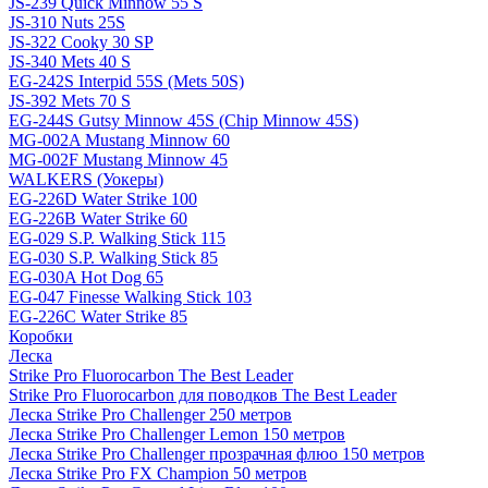
JS-239 Quick Minnow 55 S
JS-310 Nuts 25S
JS-322 Cooky 30 SP
JS-340 Mets 40 S
EG-242S Interpid 55S (Mets 50S)
JS-392 Mets 70 S
EG-244S Gutsy Minnow 45S (Chip Minnow 45S)
MG-002A Mustang Minnow 60
MG-002F Mustang Minnow 45
WALKERS (Уокеры)
EG-226D Water Strike 100
EG-226B Water Strike 60
EG-029 S.P. Walking Stick 115
EG-030 S.P. Walking Stick 85
EG-030A Hot Dog 65
EG-047 Finesse Walking Stick 103
EG-226C Water Strike 85
Коробки
Леска
Strike Pro Fluorocarbon The Best Leader
Strike Pro Fluorocarbon для поводков The Best Leader
Леска Strike Pro Challenger 250 метров
Леска Strike Pro Challenger Lemon 150 метров
Леска Strike Pro Challenger прозрачная флюо 150 метров
Леска Strike Pro FX Champion 50 метров