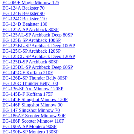
EG-069F Magiс Minnow 125
EG-124A Beakster 70
EG-124B Beakster 90
EG-124C Beakster 110
EG-124D Beakster 130
EG-125A-SP Archback 80SP
EG-125AL-SP Archback Deep 80SP
EG-125B-SP Archback 100SP
EG-125BL-SP Archback Deep 100SP
EG-125C-SP Archback 120SP
EG-125CL-SP Archback Deep 120SP
EG-125D-SP Archback 60SP
EG-125DL-SP Archback Deep 60SP
EG-145C-F Koffana 210F
EG-126B-SP Thunder Belly 80SP
EG-126C Thunder Belly 100
EG-136-SP Arc Minnow 120SP
EG-145B-F Koffana 175F
EG-145F Slingshot Minnow 120F
EG-146F Slingshot Minnow 90
EG-147 Slingshot Minnow 70
EG-186AF Scooter Minnow 90F
EG-186F Scooter Minnow 110F
EG-190A-SP Montero 90SP
EG-190B-SP Montero 130SP