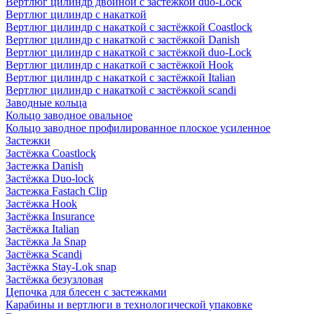
Вертлюг цилиндр двойной с застёжкой duo-Lock
Вертлюг цилиндр с накаткой
Вертлюг цилиндр с накаткой с застёжкой Coastlock
Вертлюг цилиндр с накаткой с застёжкой Danish
Вертлюг цилиндр с накаткой с застёжкой duo-Lock
Вертлюг цилиндр с накаткой с застёжкой Hook
Вертлюг цилиндр с накаткой с застёжкой Italian
Вертлюг цилиндр с накаткой с застёжкой scandi
Заводные кольца
Кольцо заводное овальное
Кольцо заводное профилированное плоское усиленное
Застежки
Застёжка Coastlock
Застежка Danish
Застёжка Duo-lock
Застежка Fastach Clip
Застёжка Hook
Застёжка Insurance
Застёжка Italian
Застёжка Ja Snap
Застёжка Scandi
Застёжка Stay-Lok snap
Застёжка безузловая
Цепочка для блесен с застежками
Карабины и вертлюги в технологической упаковке