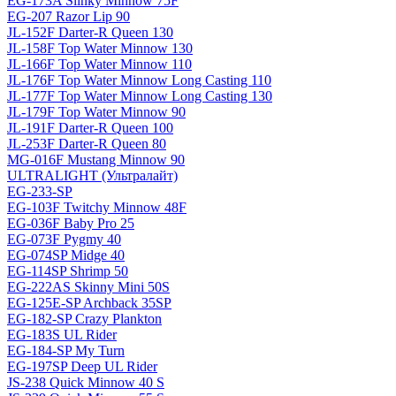
EG-173A Slinky Minnow 75F
EG-207 Razor Lip 90
JL-152F Darter-R Queen 130
JL-158F Top Water Minnow 130
JL-166F Top Water Minnow 110
JL-176F Top Water Minnow Long Casting 110
JL-177F Top Water Minnow Long Casting 130
JL-179F Top Water Minnow 90
JL-191F Darter-R Queen 100
JL-253F Darter-R Queen 80
MG-016F Mustang Minnow 90
ULTRALIGHT (Ультралайт)
EG-233-SP
EG-103F Twitchy Minnow 48F
EG-036F Baby Pro 25
EG-073F Pygmy 40
EG-074SP Midge 40
EG-114SP Shrimp 50
EG-222AS Skinny Mini 50S
EG-125E-SP Archback 35SP
EG-182-SP Crazy Plankton
EG-183S UL Rider
EG-184-SP My Turn
EG-197SP Deep UL Rider
JS-238 Quick Minnow 40 S