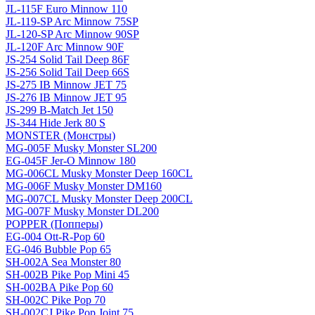
JL-115F Euro Minnow 110
JL-119-SP Arc Minnow 75SP
JL-120-SP Arc Minnow 90SP
JL-120F Arc Minnow 90F
JS-254 Solid Tail Deep 86F
JS-256 Solid Tail Deep 66S
JS-275 IB Minnow JET 75
JS-276 IB Minnow JET 95
JS-299 B-Match Jet 150
JS-344 Hide Jerk 80 S
MONSTER (Монстры)
MG-005F Musky Monster SL200
EG-045F Jer-O Minnow 180
MG-006CL Musky Monster Deep 160CL
MG-006F Musky Monster DM160
MG-007CL Musky Monster Deep 200CL
MG-007F Musky Monster DL200
POPPER (Попперы)
EG-004 Ott-R-Pop 60
EG-046 Bubble Pop 65
SH-002A Sea Monster 80
SH-002B Pike Pop Mini 45
SH-002BA Pike Pop 60
SH-002C Pike Pop 70
SH-002CJ Pike Pop Joint 75