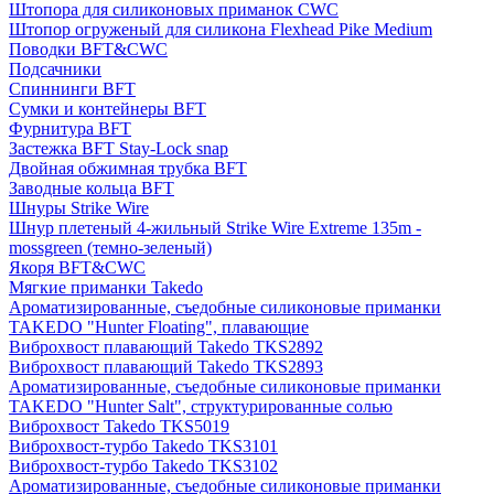
Штопора для силиконовых приманок CWC
Штопор огруженый для силикона Flexhead Pike Medium
Поводки BFT&CWC
Подсачники
Спиннинги BFT
Сумки и контейнеры BFT
Фурнитура BFT
Застежка BFT Stay-Lock snap
Двойная обжимная трубка BFT
Заводные кольца BFT
Шнуры Strike Wire
Шнур плетеный 4-жильный Strike Wire Extreme 135m -
mossgreen (темно-зеленый)
Якоря BFT&CWC
Мягкие приманки Takedo
Ароматизированные, съедобные силиконовые приманки
TAKEDO "Hunter Floating", плавающие
Виброхвост плавающий Takedo TKS2892
Виброхвост плавающий Takedo TKS2893
Ароматизированные, съедобные силиконовые приманки
TAKEDO "Hunter Salt", структурированные солью
Виброхвост Takedo TKS5019
Виброхвост-турбо Takedo TKS3101
Виброхвост-турбо Takedo TKS3102
Ароматизированные, съедобные силиконовые приманки