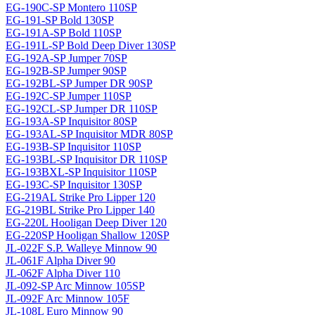
EG-190C-SP Montero 110SP
EG-191-SP Bold 130SP
EG-191A-SP Bold 110SP
EG-191L-SP Bold Deep Diver 130SP
EG-192A-SP Jumper 70SP
EG-192B-SP Jumper 90SP
EG-192BL-SP Jumper DR 90SP
EG-192C-SP Jumper 110SP
EG-192CL-SP Jumper DR 110SP
EG-193A-SP Inquisitor 80SP
EG-193AL-SP Inquisitor MDR 80SP
EG-193B-SP Inquisitor 110SP
EG-193BL-SP Inquisitor DR 110SP
EG-193BXL-SP Inquisitor 110SP
EG-193C-SP Inquisitor 130SP
EG-219AL Strike Pro Lipper 120
EG-219BL Strike Pro Lipper 140
EG-220L Hooligan Deep Diver 120
EG-220SP Hooligan Shallow 120SP
JL-022F S.P. Walleye Minnow 90
JL-061F Alpha Diver 90
JL-062F Alpha Diver 110
JL-092-SP Arc Minnow 105SP
JL-092F Arc Minnow 105F
JL-108L Euro Minnow 90