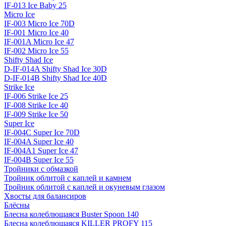
IF-013 Ice Baby 25
Micro Ice
IF-003 Micro Ice 70D
IF-001 Micro Ice 40
IF-001A Micro Ice 47
IF-002 Micro Ice 55
Shifty Shad Ice
D-IF-014A Shifty Shad Ice 30D
D-IF-014B Shifty Shad Ice 40D
Strike Ice
IF-006 Strike Ice 25
IF-008 Strike Ice 40
IF-009 Strike Ice 50
Super Ice
IF-004C Super Ice 70D
IF-004A Super Ice 40
IF-004A1 Super Ice 47
IF-004B Super Ice 55
Тройники с обмазкой
Тройник облитой с каплей и камнем
Тройник облитой с каплей и окуневым глазом
Хвосты для балансиров
Блёсны
Блесна колеблющаяся Buster Spoon 140
Блесна колеблющаяся KILLER PROFY 115