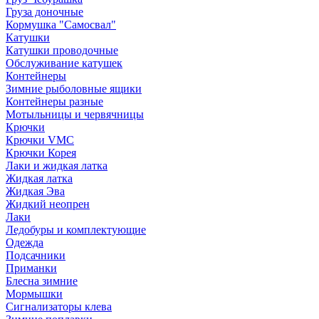
Груза доночные
Кормушка "Самосвал"
Катушки
Катушки проводочные
Обслуживание катушек
Контейнеры
Зимние рыболовные ящики
Контейнеры разные
Мотыльницы и червячницы
Крючки
Крючки VMC
Крючки Корея
Лаки и жидкая латка
Жидкая латка
Жидкая Эва
Жидкий неопрен
Лаки
Ледобуры и комплектующие
Одежда
Подсачники
Приманки
Блесна зимние
Мормышки
Сигнализаторы клева