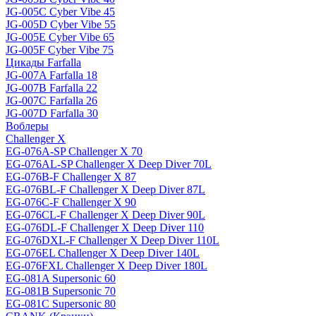
JG-005C Cyber Vibe 45
JG-005D Cyber Vibe 55
JG-005E Cyber Vibe 65
JG-005F Cyber Vibe 75
Цикады Farfalla
JG-007A Farfalla 18
JG-007B Farfalla 22
JG-007C Farfalla 26
JG-007D Farfalla 30
Воблеры
Challenger X
EG-076A-SP Challenger X 70
EG-076AL-SP Challenger X Deep Diver 70L
EG-076B-F Challenger X 87
EG-076BL-F Challenger X Deep Diver 87L
EG-076C-F Challenger X 90
EG-076CL-F Challenger X Deep Diver 90L
EG-076DL-F Challenger X Deep Diver 110
EG-076DXL-F Challenger X Deep Diver 110L
EG-076EL Challenger X Deep Diver 140L
EG-076FXL Challenger X Deep Diver 180L
EG-081A Supersonic 60
EG-081B Supersonic 70
EG-081C Supersonic 80