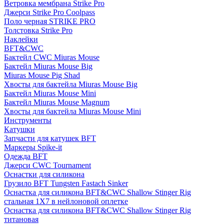
Ветровка мембрана Strike Pro
Джерси Strike Pro Coolpass
Поло черная STRIKE PRO
Толстовка Strike Pro
Наклейки
BFT&CWC
Бактейл CWC Miuras Mouse
Бактейл Miuras Mouse Big
Miuras Mouse Pig Shad
Хвосты для бактейла Miuras Mouse Big
Бактейл Miuras Mouse Mini
Бактейл Miuras Mouse Magnum
Хвосты для бактейла Miuras Mouse Mini
Инструменты
Катушки
Запчасти для катушек BFT
Маркеры Spike-it
Одежда BFT
Джерси CWC Tournament
Оснастки для силикона
Грузило BFT Tungsten Fastach Sinker
Оснастка для силикона BFT&CWC Shallow Stinger Rig
стальная 1X7 в нейлоновой оплетке
Оснастка для силикона BFT&CWC Shallow Stinger Rig
титановая