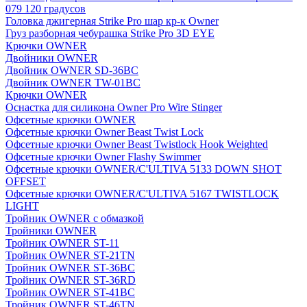
079 120 градусов
Головка джигерная Strike Pro шар кр-к Owner
Груз разборная чебурашка Strike Pro 3D EYE
Крючки OWNER
Двойники OWNER
Двойник OWNER SD-36BC
Двойник OWNER TW-01BC
Крючки OWNER
Оснастка для силикона Owner Pro Wire Stinger
Офсетные крючки OWNER
Офсетные крючки Owner Beast Twist Lock
Офсетные крючки Owner Beast Twistlock Hook Weighted
Офсетные крючки Owner Flashy Swimmer
Офсетные крючки OWNER/C'ULTIVA 5133 DOWN SHOT
OFFSET
Офсетные крючки OWNER/C'ULTIVA 5167 TWISTLOCK
LIGHT
Тройник OWNER с обмазкой
Тройники OWNER
Тройник OWNER ST-11
Тройник OWNER ST-21TN
Тройник OWNER ST-36BC
Тройник OWNER ST-36RD
Тройник OWNER ST-41BC
Тройник OWNER ST-46TN