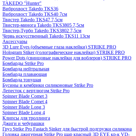
TAKEDO "Hunter"
Виброхвост Takedo TKS36
Виброхвост Takedo TKS40 7см
Твистер Takedo TKS47 7,5см
Твистер-минога Takedo TKS3805 7,5см
Твистер-Турбо Takedo TKS3802 7,5см
Червь искусственный Takedo TKS11 13см
Аксессуары
3D Lure Eyes (объемные глаза наклейки) STRIKE PRO
Hologram Stiker (голографические наклейки) STRIKE PRO
Power Dots (свинцовые наклейки для воблеров) STRIKE PRO
Бомбарды Strike Pro
Бомбарда нейтральная
Бомбарда плавающая
Бомбарда тонущая
Бусины и кембрики силиконовые Strike Pro
Лепесток с вертлюгом Strike Pro
Spinner Blade Comet 3
Spinner Blade Comet 4
Spinner Blade Long 3
Spinner Blade Long 4
Клипсы для троллинга
Джиги и чебурашки
Груз Strike Pro Fastach Sinker для быстрой подгрузки силикона
Головка джигерная Strike Pro шар красный 3D EYE кр-к VD-