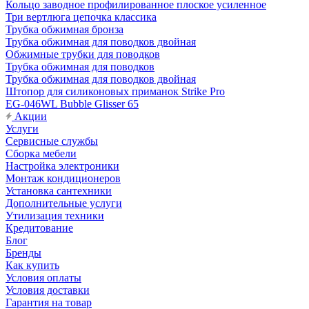
Кольцо заводное профилированное плоское усиленное
Три вертлюга цепочка классика
Трубка обжимная бронза
Трубка обжимная для поводков двойная
Обжимные трубки для поводков
Трубка обжимная для поводков
Трубка обжимная для поводков двойная
Штопор для силиконовых приманок Strike Pro
EG-046WL Bubble Glisser 65
Акции
Услуги
Сервисные службы
Сборка мебели
Настройка электроники
Монтаж кондиционеров
Установка сантехники
Дополнительные услуги
Утилизация техники
Кредитование
Блог
Бренды
Как купить
Условия оплаты
Условия доставки
Гарантия на товар