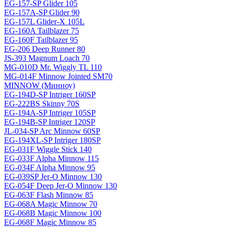
EG-157-SP Glider 105
EG-157A-SP Glider 90
EG-157L Glider-X 105L
EG-160A Tailblazer 75
EG-160F Tailblazer 95
EG-206 Deep Runner 80
JS-393 Magnum Loach 70
MG-010D Mr. Wiggly TL 110
MG-014F Minnow Jointed SM70
MINNOW (Минноу)
EG-194D-SP Intriger 160SP
EG-222BS Skinny 70S
EG-194A-SP Intriger 105SP
EG-194B-SP Intriger 120SP
JL-034-SP Arc Minnow 60SP
EG-194XL-SP Intriger 180SP
EG-031F Wiggle Stick 140
EG-033F Alpha Minnow 115
EG-034F Alpha Minnow 95
EG-039SP Jer-O Minnow 130
EG-054F Deep Jer-O Minnow 130
EG-063F Flash Minnow 85
EG-068A Magic Minnow 70
EG-068B Magic Minnow 100
EG-068F Magic Minnow 85