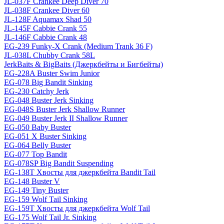
JL-037F Crankee Deep Diver 70
JL-038F Crankee Diver 60
JL-128F Aquamax Shad 50
JL-145F Cabbie Crank 55
JL-146F Cabbie Crank 48
EG-239 Funky-X Crank (Medium Trank 36 F)
JL-038L Chubby Crank 58L
JerkBaits & BigBaits (Джеркбейты и Бигбейты)
EG-228A Buster Swim Junior
EG-078 Big Bandit Sinking
EG-230 Catchy Jerk
EG-048 Buster Jerk Sinking
EG-048S Buster Jerk Shallow Runner
EG-049 Buster Jerk II Shallow Runner
EG-050 Baby Buster
EG-051 X Buster Sinking
EG-064 Belly Buster
EG-077 Top Bandit
EG-078SP Big Bandit Suspending
EG-138T Хвосты для джеркбейта Bandit Tail
EG-148 Buster V
EG-149 Tiny Buster
EG-159 Wolf Tail Sinking
EG-159T Хвосты для джеркбейта Wolf Tail
EG-175 Wolf Tail Jr. Sinking