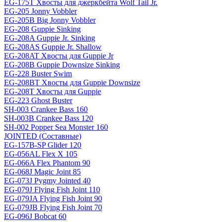
EG-175T Хвосты для джеркбейта Wolf Tail Jr.
EG-205 Jonny Vobbler
EG-205B Big Jonny Vobbler
EG-208 Guppie Sinking
EG-208A Guppie Jr. Sinking
EG-208AS Guppie Jr. Shallow
EG-208AT Хвосты для Guppie Jr
EG-208B Guppie Downsize Sinking
EG-228 Buster Swim
EG-208BT Хвосты для Guppie Downsize
EG-208T Хвосты для Guppie
EG-223 Ghost Buster
SH-003 Crankee Bass 160
SH-003B Crankee Bass 120
SH-002 Popper Sea Monster 160
JOINTED (Составные)
EG-157B-SP Glider 120
EG-056AL Flex X 105
EG-066A Flex Phantom 90
EG-068J Magic Joint 85
EG-073J Pygmy Jointed 40
EG-079J Flying Fish Joint 110
EG-079JA Flying Fish Joint 90
EG-079JB Flying Fish Joint 70
EG-096J Bobcat 60