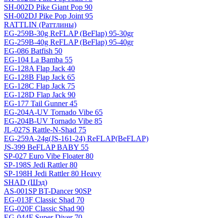
SH-002D Pike Giant Pop 90
SH-002DJ Pike Pop Joint 95
RATTLIN (Раттлины)
EG-259B-30g ReFLAP (BeFlap) 95-30gr
EG-259B-40g ReFLAP (BeFlap) 95-40gr
EG-086 Batfish 50
EG-104 La Bamba 55
EG-128A Flap Jack 40
EG-128B Flap Jack 65
EG-128C Flap Jack 75
EG-128D Flap Jack 90
EG-177 Tail Gunner 45
EG-204A-UV Tornado Vibe 65
EG-204B-UV Tornado Vibe 85
JL-027S Rattle-N-Shad 75
EG-259A-24g(JS-161-24) ReFLAP(BeFLAP)
JS-399 BeFLAP BABY 55
SP-027 Euro Vibe Floater 80
SP-198S Jedi Rattler 80
SP-198H Jedi Rattler 80 Heavy
SHAD (Шэд)
AS-001SP BT-Dancer 90SP
EG-013F Classic Shad 70
EG-020F Classic Shad 90
EG-044F Super Diver 70