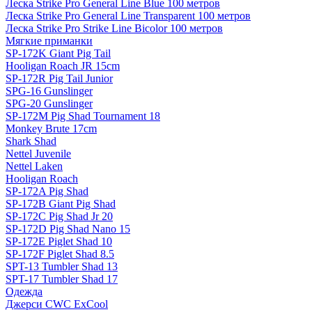
Леска Strike Pro General Line Blue 100 метров
Леска Strike Pro General Line Transparent 100 метров
Леска Strike Pro Strike Line Bicolor 100 метров
Мягкие приманки
SP-172K Giant Pig Tail
Hooligan Roach JR 15cm
SP-172R Pig Tail Junior
SPG-16 Gunslinger
SPG-20 Gunslinger
SP-172M Pig Shad Tournament 18
Monkey Brute 17cm
Shark Shad
Nettel Juvenile
Nettel Laken
Hooligan Roach
SP-172A Pig Shad
SP-172B Giant Pig Shad
SP-172C Pig Shad Jr 20
SP-172D Pig Shad Nano 15
SP-172E Piglet Shad 10
SP-172F Piglet Shad 8.5
SPT-13 Tumbler Shad 13
SPT-17 Tumbler Shad 17
Одежда
Джерси CWC ExCool