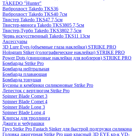
TAKEDO "Hunter"
Виброхвост Takedo TKS36
Виброхвост Takedo TKS40 7см
Твистер Takedo TKS47 7,5см
Твистер-минога Takedo TKS3805 7,5см
Твистер-Турбо Takedo TKS3802 7,5см
Червь искусственный Takedo TKS11 13см
Аксессуары
3D Lure Eyes (объемные глаза наклейки) STRIKE PRO
Hologram Stiker (голографические наклейки) STRIKE PRO
Power Dots (свинцовые наклейки для воблеров) STRIKE PRO
Бомбарды Strike Pro
Бомбарда нейтральная
Бомбарда плавающая
Бомбарда тонущая
Бусины и кембрики силиконовые Strike Pro
Лепесток с вертлюгом Strike Pro
Spinner Blade Comet 3
Spinner Blade Comet 4
Spinner Blade Long 3
Spinner Blade Long 4
Клипсы для троллинга
Джиги и чебурашки
Груз Strike Pro Fastach Sinker для быстрой подгрузки силикона
Головка джигерная Strike Pro шар красный 3D EYE кр-к VD-