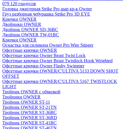
079 120 градусов
Головка джигерная Strike Pro шар кр-к Owner
Груз разборная чебурашка Strike Pro 3D EYE
Крючки OWNER
Двойники OWNER
Двойник OWNER SD-36BC
Двойник OWNER TW-01BC
Крючки OWNER
Оснастка для силикона Owner Pro Wire Stinger
Офсетные крючки OWNER
Офсетные крючки Owner Beast Twist Lock
Офсетные крючки Owner Beast Twistlock Hook Weighted
Офсетные крючки Owner Flashy Swimmer
Офсетные крючки OWNER/C'ULTIVA 5133 DOWN SHOT
OFFSET
Офсетные крючки OWNER/C'ULTIVA 5167 TWISTLOCK
LIGHT
Тройник OWNER с обмазкой
Тройники OWNER
Тройник OWNER ST-11
Тройник OWNER ST-21TN
Тройник OWNER ST-36BC
Тройник OWNER ST-36RD
Тройник OWNER ST-41BC
Тройник OWNER ST-46TN