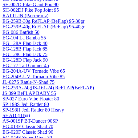
SH-002D Pike Giant Pop 90
SH-002DJ Pike Pop Joint 95
RATTLIN (Раттлины)
EG-259B-30g ReFLAP (BeFlap) 95-30gr
EG-259B-40g ReFLAP (BeFlap) 95-40gr
EG-086 Batfish 50
EG-104 La Bamba 55
EG-128A Flap Jack 40
EG-128B Flap Jack 65
EG-128C Flap Jack 75
EG-128D Flap Jack 90
EG-177 Tail Gunner 45
EG-204A-UV Tornado Vibe 65
EG-204B-UV Tornado Vibe 85
JL-027S Rattle-N-Shad 75
EG-259A-24g(JS-161-24) ReFLAP(BeFLAP)
JS-399 BeFLAP BABY 55
SP-027 Euro Vibe Floater 80
SP-198S Jedi Rattler 80
SP-198H Jedi Rattler 80 Heavy
SHAD (Шэд)
AS-001SP BT-Dancer 90SP
EG-013F Classic Shad 70
EG-020F Classic Shad 90
EG-044F Super Diver 70