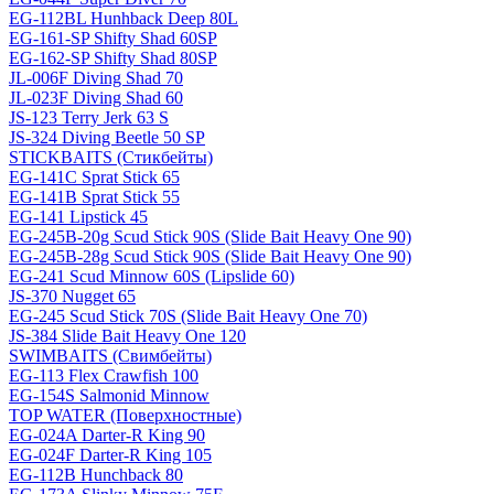
EG-112BL Hunhback Deep 80L
EG-161-SP Shifty Shad 60SP
EG-162-SP Shifty Shad 80SP
JL-006F Diving Shad 70
JL-023F Diving Shad 60
JS-123 Terry Jerk 63 S
JS-324 Diving Beetle 50 SP
STICKBAITS (Стикбейты)
EG-141C Sprat Stick 65
EG-141B Sprat Stick 55
EG-141 Lipstick 45
EG-245B-20g Scud Stick 90S (Slide Bait Heavy One 90)
EG-245B-28g Scud Stick 90S (Slide Bait Heavy One 90)
EG-241 Scud Minnow 60S (Lipslide 60)
JS-370 Nugget 65
EG-245 Scud Stick 70S (Slide Bait Heavy One 70)
JS-384 Slide Bait Heavy One 120
SWIMBAITS (Свимбейты)
EG-113 Flex Crawfish 100
EG-154S Salmonid Minnow
TOP WATER (Поверхностные)
EG-024A Darter-R King 90
EG-024F Darter-R King 105
EG-112B Hunchback 80