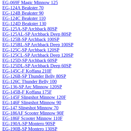
EG-069F Magiс Minnow 125
EG-124A Beakster 70
EG-124B Beakster 90
EG-124C Beakster 110
EG-124D Beakster 130
EG-125A-SP Archback 80SP
EG-125AL-SP Archback Deep 80SP
EG-125B-SP Archback 100SP
EG-125BL-SP Archback Deep 100SP
EG-125C-SP Archback 120SP
EG-125CL-SP Archback Deep 120SP
EG-125D-SP Archback 60SP
EG-125DL-SP Archback Deep 60SP
EG-145C-F Koffana 210F
EG-126B-SP Thunder Belly 80SP
EG-126C Thunder Belly 100
EG-136-SP Arc Minnow 120SP
EG-145B-F Koffana 175F
EG-145F Slingshot Minnow 120F
EG-146F Slingshot Minnow 90
EG-147 Slingshot Minnow 70
EG-186AF Scooter Minnow 90F
EG-186F Scooter Minnow 110F
EG-190A-SP Montero 90SP
EG-190B-SP Montero 130SP