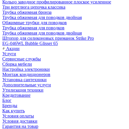
Кольцо заводное профилированное плоское усиленное
Три вертлюга цепочка классика
Трубка обжимная бронза
Трубка обжимная для поводков двойная
Обжимные трубки для поводков
Трубка обжимная для поводков
Трубка обжимная для поводков двойная
Штопор для силиконовых приманок Strike Pro
EG-046WL Bubble Glisser 65
Акции
Услуги
Сервисные службы
Сборка мебели
Настройка электроники
Монтаж кондиционеров
Установка сантехники
Дополнительные услуги
Утилизация техники
Кредитование
Блог
Бренды
Как купить
Условия оплаты
Условия доставки
Гарантия на товар