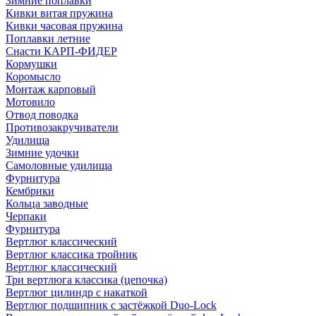
Зимние поплавки
Кивки витая пружина
Кивки часовая пружина
Поплавки летние
Снасти КАРП-ФИДЕР
Кормушки
Коромысло
Монтаж карповый
Мотовило
Отвод поводка
Противозакручиватели
Удилища
Зимние удочки
Самоловные удилища
Фурнитура
Кембрики
Кольца заводные
Черпаки
Фурнитура
Вертлюг классический
Вертлюг классика тройник
Вертлюг классический
Три вертлюга классика (цепочка)
Вертлюг цилиндр с накаткой
Вертлюг подшипник с застёжкой Duo-Lock