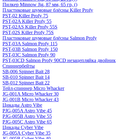
Пилкер Minnow Jig, 87 мм, 65 гр, ()
Пластиковые шумовые блёсны Killer Profy
PST-02 Killer Profy 75
PST-02A Killer Profy 55
PST-02AS Killer Profy 55S
PST-02S Killer Profy 75S
Пластиковые шумовые блёсны Salmon Profy
PST-03A Salmon Profy 115
PST-03B Salmon Profy 150
PST-03C Salmon Profy 90
PST-03CD Salmon Profy 90CD незацепляйка двойник
Спиннербейты
SB-006 Spinner Bait 28
SB-010 Spinner Bait 14
SB-012 Spinner Bait 22
Тейл-спиннер Micro Whacker
JG-001A Micro Whacker 30
JG-001B Micro Whacker 43
Цикады Astro Vibe
PJG-005A Astro Vibe 45
PJG-005B Astro Vibe 55
PJG-005C Astro Vibe 65
Цикады Cyber Vibe
JG-005A Cyber Vibe 35
JG-005B Cyber Vibe 40