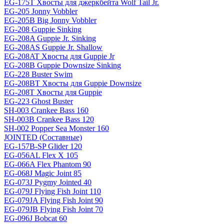
EG-175T Хвосты для джеркбейта Wolf Tail Jr.
EG-205 Jonny Vobbler
EG-205B Big Jonny Vobbler
EG-208 Guppie Sinking
EG-208A Guppie Jr. Sinking
EG-208AS Guppie Jr. Shallow
EG-208AT Хвосты для Guppie Jr
EG-208B Guppie Downsize Sinking
EG-228 Buster Swim
EG-208BT Хвосты для Guppie Downsize
EG-208T Хвосты для Guppie
EG-223 Ghost Buster
SH-003 Crankee Bass 160
SH-003B Crankee Bass 120
SH-002 Popper Sea Monster 160
JOINTED (Составные)
EG-157B-SP Glider 120
EG-056AL Flex X 105
EG-066A Flex Phantom 90
EG-068J Magic Joint 85
EG-073J Pygmy Jointed 40
EG-079J Flying Fish Joint 110
EG-079JA Flying Fish Joint 90
EG-079JB Flying Fish Joint 70
EG-096J Bobcat 60