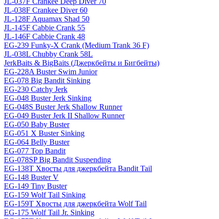
JL-037F Crankee Deep Diver 70
JL-038F Crankee Diver 60
JL-128F Aquamax Shad 50
JL-145F Cabbie Crank 55
JL-146F Cabbie Crank 48
EG-239 Funky-X Crank (Medium Trank 36 F)
JL-038L Chubby Crank 58L
JerkBaits & BigBaits (Джеркбейты и Бигбейты)
EG-228A Buster Swim Junior
EG-078 Big Bandit Sinking
EG-230 Catchy Jerk
EG-048 Buster Jerk Sinking
EG-048S Buster Jerk Shallow Runner
EG-049 Buster Jerk II Shallow Runner
EG-050 Baby Buster
EG-051 X Buster Sinking
EG-064 Belly Buster
EG-077 Top Bandit
EG-078SP Big Bandit Suspending
EG-138T Хвосты для джеркбейта Bandit Tail
EG-148 Buster V
EG-149 Tiny Buster
EG-159 Wolf Tail Sinking
EG-159T Хвосты для джеркбейта Wolf Tail
EG-175 Wolf Tail Jr. Sinking