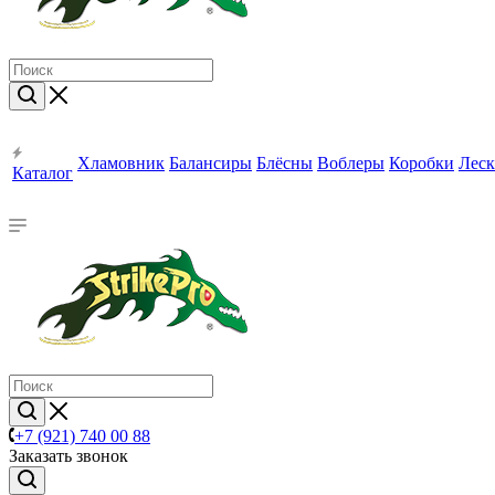
Хламовник
Балансиры
Блёсны
Воблеры
Коробки
Леск
Каталог
+7 (921) 740 00 88
Заказать звонок