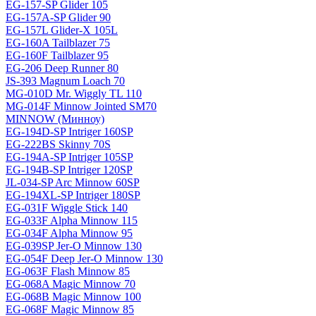
EG-157-SP Glider 105
EG-157A-SP Glider 90
EG-157L Glider-X 105L
EG-160A Tailblazer 75
EG-160F Tailblazer 95
EG-206 Deep Runner 80
JS-393 Magnum Loach 70
MG-010D Mr. Wiggly TL 110
MG-014F Minnow Jointed SM70
MINNOW (Минноу)
EG-194D-SP Intriger 160SP
EG-222BS Skinny 70S
EG-194A-SP Intriger 105SP
EG-194B-SP Intriger 120SP
JL-034-SP Arc Minnow 60SP
EG-194XL-SP Intriger 180SP
EG-031F Wiggle Stick 140
EG-033F Alpha Minnow 115
EG-034F Alpha Minnow 95
EG-039SP Jer-O Minnow 130
EG-054F Deep Jer-O Minnow 130
EG-063F Flash Minnow 85
EG-068A Magic Minnow 70
EG-068B Magic Minnow 100
EG-068F Magic Minnow 85