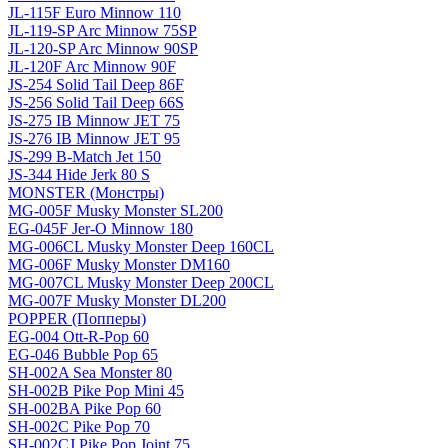
JL-115F Euro Minnow 110
JL-119-SP Arc Minnow 75SP
JL-120-SP Arc Minnow 90SP
JL-120F Arc Minnow 90F
JS-254 Solid Tail Deep 86F
JS-256 Solid Tail Deep 66S
JS-275 IB Minnow JET 75
JS-276 IB Minnow JET 95
JS-299 B-Match Jet 150
JS-344 Hide Jerk 80 S
MONSTER (Монстры)
MG-005F Musky Monster SL200
EG-045F Jer-O Minnow 180
MG-006CL Musky Monster Deep 160CL
MG-006F Musky Monster DM160
MG-007CL Musky Monster Deep 200CL
MG-007F Musky Monster DL200
POPPER (Попперы)
EG-004 Ott-R-Pop 60
EG-046 Bubble Pop 65
SH-002A Sea Monster 80
SH-002B Pike Pop Mini 45
SH-002BA Pike Pop 60
SH-002C Pike Pop 70
SH-002CJ Pike Pop Joint 75