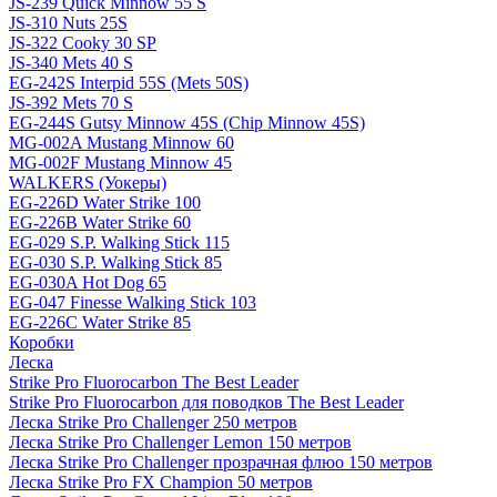
JS-239 Quick Minnow 55 S
JS-310 Nuts 25S
JS-322 Cooky 30 SP
JS-340 Mets 40 S
EG-242S Interpid 55S (Mets 50S)
JS-392 Mets 70 S
EG-244S Gutsy Minnow 45S (Chip Minnow 45S)
MG-002A Mustang Minnow 60
MG-002F Mustang Minnow 45
WALKERS (Уокеры)
EG-226D Water Strike 100
EG-226B Water Strike 60
EG-029 S.P. Walking Stick 115
EG-030 S.P. Walking Stick 85
EG-030A Hot Dog 65
EG-047 Finesse Walking Stick 103
EG-226C Water Strike 85
Коробки
Леска
Strike Pro Fluorocarbon The Best Leader
Strike Pro Fluorocarbon для поводков The Best Leader
Леска Strike Pro Challenger 250 метров
Леска Strike Pro Challenger Lemon 150 метров
Леска Strike Pro Challenger прозрачная флюо 150 метров
Леска Strike Pro FX Champion 50 метров