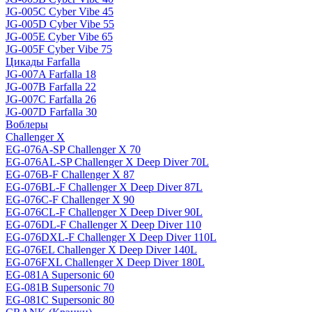
JG-005C Cyber Vibe 45
JG-005D Cyber Vibe 55
JG-005E Cyber Vibe 65
JG-005F Cyber Vibe 75
Цикады Farfalla
JG-007A Farfalla 18
JG-007B Farfalla 22
JG-007C Farfalla 26
JG-007D Farfalla 30
Воблеры
Challenger X
EG-076A-SP Challenger X 70
EG-076AL-SP Challenger X Deep Diver 70L
EG-076B-F Challenger X 87
EG-076BL-F Challenger X Deep Diver 87L
EG-076C-F Challenger X 90
EG-076CL-F Challenger X Deep Diver 90L
EG-076DL-F Challenger X Deep Diver 110
EG-076DXL-F Challenger X Deep Diver 110L
EG-076EL Challenger X Deep Diver 140L
EG-076FXL Challenger X Deep Diver 180L
EG-081A Supersonic 60
EG-081B Supersonic 70
EG-081C Supersonic 80