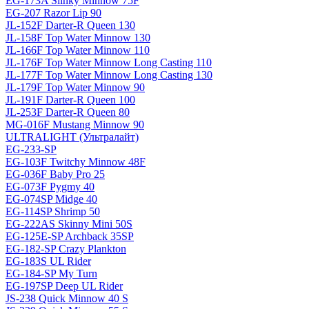
EG-173A Slinky Minnow 75F
EG-207 Razor Lip 90
JL-152F Darter-R Queen 130
JL-158F Top Water Minnow 130
JL-166F Top Water Minnow 110
JL-176F Top Water Minnow Long Casting 110
JL-177F Top Water Minnow Long Casting 130
JL-179F Top Water Minnow 90
JL-191F Darter-R Queen 100
JL-253F Darter-R Queen 80
MG-016F Mustang Minnow 90
ULTRALIGHT (Ультралайт)
EG-233-SP
EG-103F Twitchy Minnow 48F
EG-036F Baby Pro 25
EG-073F Pygmy 40
EG-074SP Midge 40
EG-114SP Shrimp 50
EG-222AS Skinny Mini 50S
EG-125E-SP Archback 35SP
EG-182-SP Crazy Plankton
EG-183S UL Rider
EG-184-SP My Turn
EG-197SP Deep UL Rider
JS-238 Quick Minnow 40 S