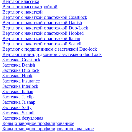
Вертлюг классика
Вертлюг классика тройной
Вертлюг с накаткой
Вертлюг с накаткой с застежкой Coastlock
Вертлюг с накаткой с застежкой Danish
Вертлюг с накаткой с застежкой Duo-Lock
Вертлюг с накаткой с застежкой Hooked
Вертлюг с накаткой с застежкой Italian
Вертлюг с накаткой с застежкой Scandi
Вертлюг с подшипником с застежкой Duo-lock
Вертлюг цилиндр двойной с застёжкой duo-Lock
Застежка Coastlock
Застежка Danish
Застежка Duo-lock
Застежка Hook
Застежка Insurance
Застежка Interlock
Застежка Italian
Застежка Ja clip
Застежка Ja snap
Застежка Safty
Застежка Scandi
Застежка безузловая
Кольцо заводное профилированное
Кольцо заводное профилированное овальное