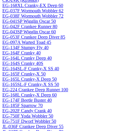
CRANK (Крэнки)
EG-168XL Cranky-EX Deep 60
EG-037F Wormouth Wobbler 62
EG-038F Wormouth Wobbler 72
EG-041SP Wigglin Oscar 50
EG-042F Crankee Runner 80
EG-043SP Wigglin Oscar 60
EG-053F Crankee Deep Diver 85
EG-097A Warted Toad 45
EG-134F Stumpy Fly 40
EG-164F Cranky 40
EG-164L Cranky Deep 40
EG-164S Cranky 40S
EG-164SL-F Cranky-X SS 40
EG-165F Cranky-X 50
EG-165L Cranky-X Deep 50
EG-165SL-F Cranky-X SS 50
EG-224 Crankee Deep Runner 100
EG-168L Cranky-X Deep 60
EG-174F Beetle Buster 40
EG-185F Sparrow 70
EG-202F Candy Crank 40
EG-750F Yoda Wobbler 50
EG-751F Dworf Wobbler 50
JL-036F Crankee Deep Diver 55