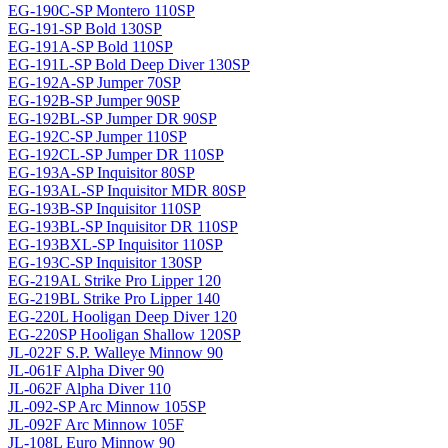
EG-190C-SP Montero 110SP
EG-191-SP Bold 130SP
EG-191A-SP Bold 110SP
EG-191L-SP Bold Deep Diver 130SP
EG-192A-SP Jumper 70SP
EG-192B-SP Jumper 90SP
EG-192BL-SP Jumper DR 90SP
EG-192C-SP Jumper 110SP
EG-192CL-SP Jumper DR 110SP
EG-193A-SP Inquisitor 80SP
EG-193AL-SP Inquisitor MDR 80SP
EG-193B-SP Inquisitor 110SP
EG-193BL-SP Inquisitor DR 110SP
EG-193BXL-SP Inquisitor 110SP
EG-193C-SP Inquisitor 130SP
EG-219AL Strike Pro Lipper 120
EG-219BL Strike Pro Lipper 140
EG-220L Hooligan Deep Diver 120
EG-220SP Hooligan Shallow 120SP
JL-022F S.P. Walleye Minnow 90
JL-061F Alpha Diver 90
JL-062F Alpha Diver 110
JL-092-SP Arc Minnow 105SP
JL-092F Arc Minnow 105F
JL-108L Euro Minnow 90