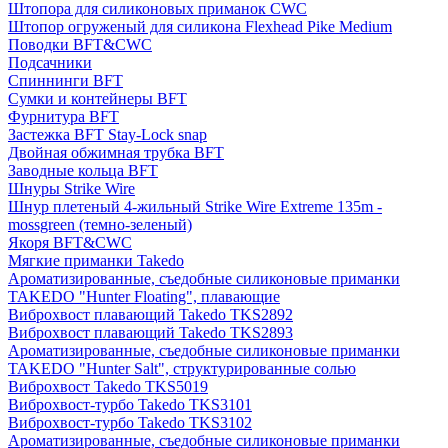
Штопора для силиконовых приманок CWC
Штопор огруженый для силикона Flexhead Pike Medium
Поводки BFT&CWC
Подсачники
Спиннинги BFT
Сумки и контейнеры BFT
Фурнитура BFT
Застежка BFT Stay-Lock snap
Двойная обжимная трубка BFT
Заводные кольца BFT
Шнуры Strike Wire
Шнур плетеный 4-жильный Strike Wire Extreme 135m -
mossgreen (темно-зеленый)
Якоря BFT&CWC
Мягкие приманки Takedo
Ароматизированные, съедобные силиконовые приманки
TAKEDO "Hunter Floating", плавающие
Виброхвост плавающий Takedo TKS2892
Виброхвост плавающий Takedo TKS2893
Ароматизированные, съедобные силиконовые приманки
TAKEDO "Hunter Salt", структурированные солью
Виброхвост Takedo TKS5019
Виброхвост-турбо Takedo TKS3101
Виброхвост-турбо Takedo TKS3102
Ароматизированные, съедобные силиконовые приманки