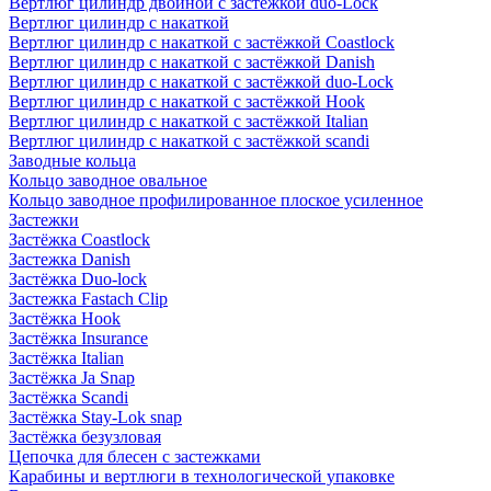
Вертлюг цилиндр двойной с застёжкой duo-Lock
Вертлюг цилиндр с накаткой
Вертлюг цилиндр с накаткой с застёжкой Coastlock
Вертлюг цилиндр с накаткой с застёжкой Danish
Вертлюг цилиндр с накаткой с застёжкой duo-Lock
Вертлюг цилиндр с накаткой с застёжкой Hook
Вертлюг цилиндр с накаткой с застёжкой Italian
Вертлюг цилиндр с накаткой с застёжкой scandi
Заводные кольца
Кольцо заводное овальное
Кольцо заводное профилированное плоское усиленное
Застежки
Застёжка Coastlock
Застежка Danish
Застёжка Duo-lock
Застежка Fastach Clip
Застёжка Hook
Застёжка Insurance
Застёжка Italian
Застёжка Ja Snap
Застёжка Scandi
Застёжка Stay-Lok snap
Застёжка безузловая
Цепочка для блесен с застежками
Карабины и вертлюги в технологической упаковке