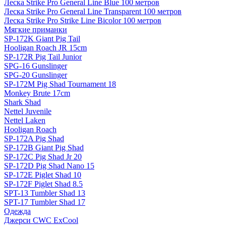
Леска Strike Pro General Line Blue 100 метров
Леска Strike Pro General Line Transparent 100 метров
Леска Strike Pro Strike Line Bicolor 100 метров
Мягкие приманки
SP-172K Giant Pig Tail
Hooligan Roach JR 15cm
SP-172R Pig Tail Junior
SPG-16 Gunslinger
SPG-20 Gunslinger
SP-172M Pig Shad Tournament 18
Monkey Brute 17cm
Shark Shad
Nettel Juvenile
Nettel Laken
Hooligan Roach
SP-172A Pig Shad
SP-172B Giant Pig Shad
SP-172C Pig Shad Jr 20
SP-172D Pig Shad Nano 15
SP-172E Piglet Shad 10
SP-172F Piglet Shad 8.5
SPT-13 Tumbler Shad 13
SPT-17 Tumbler Shad 17
Одежда
Джерси CWC ExCool