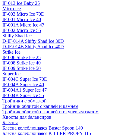
IF-013 Ice Baby 25
Micro Ice
IF-003 Micro Ice 70D
IF-001 Micro Ice 40
IF-001A Micro Ice 47
IF-002 Micro Ice 55
Shifty Shad Ice
D-IF-014A Shifty Shad Ice 30D
D-IF-014B Shifty Shad Ice 40D
Strike Ice
IF-006 Strike Ice 25
IF-008 Strike Ice 40
IF-009 Strike Ice 50
Super Ice
IF-004C Super Ice 70D
IF-004A Super Ice 40
IF-004A1 Super Ice 47
IF-004B Super Ice 55
Тройники с обмазкой
Тройник облитой с каплей и камнем
Тройник облитой с каплей и окуневым глазом
Хвосты для балансиров
Блёсны
Блесна колеблющаяся Buster Spoon 140
Блесна колеблющаяся KILLER PROFY 115