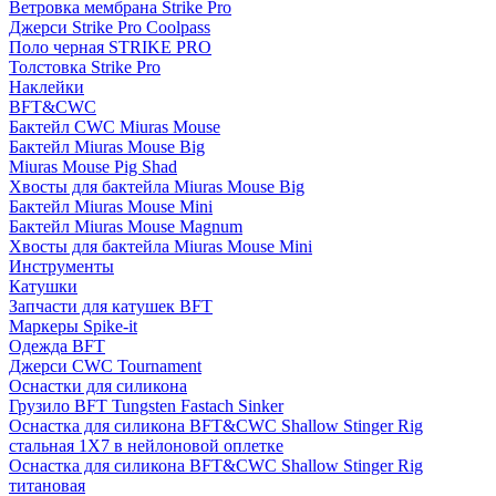
Ветровка мембрана Strike Pro
Джерси Strike Pro Coolpass
Поло черная STRIKE PRO
Толстовка Strike Pro
Наклейки
BFT&CWC
Бактейл CWC Miuras Mouse
Бактейл Miuras Mouse Big
Miuras Mouse Pig Shad
Хвосты для бактейла Miuras Mouse Big
Бактейл Miuras Mouse Mini
Бактейл Miuras Mouse Magnum
Хвосты для бактейла Miuras Mouse Mini
Инструменты
Катушки
Запчасти для катушек BFT
Маркеры Spike-it
Одежда BFT
Джерси CWC Tournament
Оснастки для силикона
Грузило BFT Tungsten Fastach Sinker
Оснастка для силикона BFT&CWC Shallow Stinger Rig
стальная 1X7 в нейлоновой оплетке
Оснастка для силикона BFT&CWC Shallow Stinger Rig
титановая