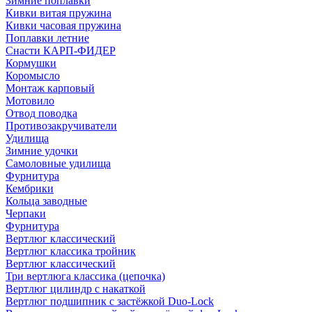
Зимние поплавки
Кивки витая пружина
Кивки часовая пружина
Поплавки летние
Снасти КАРП-ФИДЕР
Кормушки
Коромысло
Монтаж карповый
Мотовило
Отвод поводка
Противозакручиватели
Удилища
Зимние удочки
Самоловные удилища
Фурнитура
Кембрики
Кольца заводные
Черпаки
Фурнитура
Вертлюг классический
Вертлюг классика тройник
Вертлюг классический
Три вертлюга классика (цепочка)
Вертлюг цилиндр с накаткой
Вертлюг подшипник с застёжкой Duo-Lock