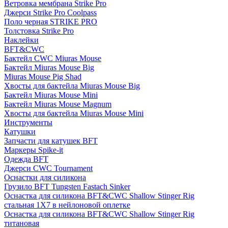
Ветровка мембрана Strike Pro
Джерси Strike Pro Coolpass
Поло черная STRIKE PRO
Толстовка Strike Pro
Наклейки
BFT&CWC
Бактейл CWC Miuras Mouse
Бактейл Miuras Mouse Big
Miuras Mouse Pig Shad
Хвосты для бактейла Miuras Mouse Big
Бактейл Miuras Mouse Mini
Бактейл Miuras Mouse Magnum
Хвосты для бактейла Miuras Mouse Mini
Инструменты
Катушки
Запчасти для катушек BFT
Маркеры Spike-it
Одежда BFT
Джерси CWC Tournament
Оснастки для силикона
Грузило BFT Tungsten Fastach Sinker
Оснастка для силикона BFT&CWC Shallow Stinger Rig
стальная 1X7 в нейлоновой оплетке
Оснастка для силикона BFT&CWC Shallow Stinger Rig
титановая