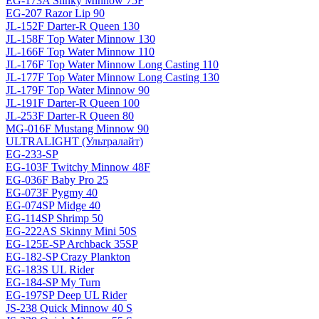
EG-173A Slinky Minnow 75F
EG-207 Razor Lip 90
JL-152F Darter-R Queen 130
JL-158F Top Water Minnow 130
JL-166F Top Water Minnow 110
JL-176F Top Water Minnow Long Casting 110
JL-177F Top Water Minnow Long Casting 130
JL-179F Top Water Minnow 90
JL-191F Darter-R Queen 100
JL-253F Darter-R Queen 80
MG-016F Mustang Minnow 90
ULTRALIGHT (Ультралайт)
EG-233-SP
EG-103F Twitchy Minnow 48F
EG-036F Baby Pro 25
EG-073F Pygmy 40
EG-074SP Midge 40
EG-114SP Shrimp 50
EG-222AS Skinny Mini 50S
EG-125E-SP Archback 35SP
EG-182-SP Crazy Plankton
EG-183S UL Rider
EG-184-SP My Turn
EG-197SP Deep UL Rider
JS-238 Quick Minnow 40 S