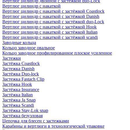
Вертлюг цилиндр двойной с застёжкой duo-Lock
Вертлюг цилиндр с накаткой
Вертлюг цилиндр с накаткой с застёжкой Coastlock
Вертлюг цилиндр с накаткой с застёжкой Danish
Вертлюг цилиндр с накаткой с застёжкой duo-Lock
Вертлюг цилиндр с накаткой с застёжкой Hook
Вертлюг цилиндр с накаткой с застёжкой Italian
Вертлюг цилиндр с накаткой с застёжкой scandi
Заводные кольца
Кольцо заводное овальное
Кольцо заводное профилированное плоское усиленное
Застежки
Застёжка Coastlock
Застежка Danish
Застёжка Duo-lock
Застежка Fastach Clip
Застёжка Hook
Застёжка Insurance
Застёжка Italian
Застёжка Ja Snap
Застёжка Scandi
Застёжка Stay-Lok snap
Застёжка безузловая
Цепочка для блесен с застежками
Карабины и вертлюги в технологической упаковке