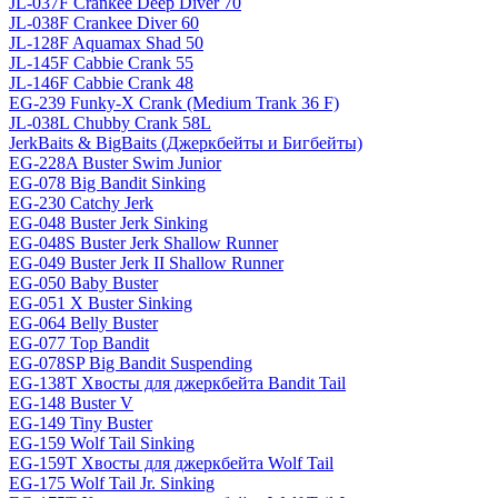
JL-037F Crankee Deep Diver 70
JL-038F Crankee Diver 60
JL-128F Aquamax Shad 50
JL-145F Cabbie Crank 55
JL-146F Cabbie Crank 48
EG-239 Funky-X Crank (Medium Trank 36 F)
JL-038L Chubby Crank 58L
JerkBaits & BigBaits (Джеркбейты и Бигбейты)
EG-228A Buster Swim Junior
EG-078 Big Bandit Sinking
EG-230 Catchy Jerk
EG-048 Buster Jerk Sinking
EG-048S Buster Jerk Shallow Runner
EG-049 Buster Jerk II Shallow Runner
EG-050 Baby Buster
EG-051 X Buster Sinking
EG-064 Belly Buster
EG-077 Top Bandit
EG-078SP Big Bandit Suspending
EG-138T Хвосты для джеркбейта Bandit Tail
EG-148 Buster V
EG-149 Tiny Buster
EG-159 Wolf Tail Sinking
EG-159T Хвосты для джеркбейта Wolf Tail
EG-175 Wolf Tail Jr. Sinking