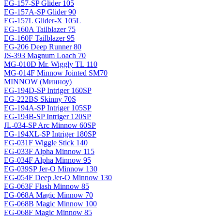
EG-157-SP Glider 105
EG-157A-SP Glider 90
EG-157L Glider-X 105L
EG-160A Tailblazer 75
EG-160F Tailblazer 95
EG-206 Deep Runner 80
JS-393 Magnum Loach 70
MG-010D Mr. Wiggly TL 110
MG-014F Minnow Jointed SM70
MINNOW (Минноу)
EG-194D-SP Intriger 160SP
EG-222BS Skinny 70S
EG-194A-SP Intriger 105SP
EG-194B-SP Intriger 120SP
JL-034-SP Arc Minnow 60SP
EG-194XL-SP Intriger 180SP
EG-031F Wiggle Stick 140
EG-033F Alpha Minnow 115
EG-034F Alpha Minnow 95
EG-039SP Jer-O Minnow 130
EG-054F Deep Jer-O Minnow 130
EG-063F Flash Minnow 85
EG-068A Magic Minnow 70
EG-068B Magic Minnow 100
EG-068F Magic Minnow 85