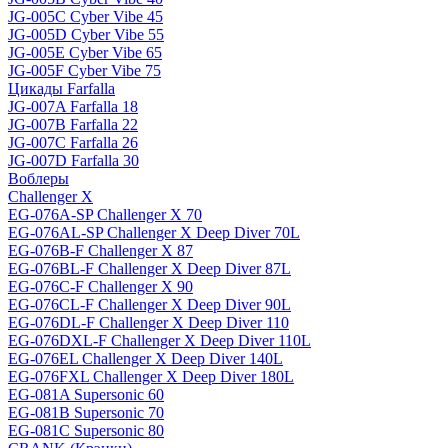
JG-005C Cyber Vibe 45
JG-005D Cyber Vibe 55
JG-005E Cyber Vibe 65
JG-005F Cyber Vibe 75
Цикады Farfalla
JG-007A Farfalla 18
JG-007B Farfalla 22
JG-007C Farfalla 26
JG-007D Farfalla 30
Воблеры
Challenger X
EG-076A-SP Challenger X 70
EG-076AL-SP Challenger X Deep Diver 70L
EG-076B-F Challenger X 87
EG-076BL-F Challenger X Deep Diver 87L
EG-076C-F Challenger X 90
EG-076CL-F Challenger X Deep Diver 90L
EG-076DL-F Challenger X Deep Diver 110
EG-076DXL-F Challenger X Deep Diver 110L
EG-076EL Challenger X Deep Diver 140L
EG-076FXL Challenger X Deep Diver 180L
EG-081A Supersonic 60
EG-081B Supersonic 70
EG-081C Supersonic 80