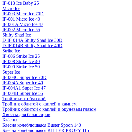
IF-013 Ice Baby 25
Micro Ice
IF-003 Micro Ice 70D
IF-001 Micro Ice 40
IF-001A Micro Ice 47
IF-002 Micro Ice 55
Shifty Shad Ice
D-IF-014A Shifty Shad Ice 30D
D-IF-014B Shifty Shad Ice 40D
Strike Ice
IF-006 Strike Ice 25
IF-008 Strike Ice 40
IF-009 Strike Ice 50
Super Ice
IF-004C Super Ice 70D
IF-004A Super Ice 40
IF-004A1 Super Ice 47
IF-004B Super Ice 55
Тройники с обмазкой
Тройник облитой с каплей и камнем
Тройник облитой с каплей и окуневым глазом
Хвосты для балансиров
Блёсны
Блесна колеблющаяся Buster Spoon 140
Блесна колеблющаяся KILLER PROFY 115