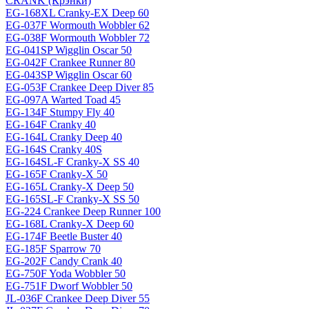
CRANK (Крэнки)
EG-168XL Cranky-EX Deep 60
EG-037F Wormouth Wobbler 62
EG-038F Wormouth Wobbler 72
EG-041SP Wigglin Oscar 50
EG-042F Crankee Runner 80
EG-043SP Wigglin Oscar 60
EG-053F Crankee Deep Diver 85
EG-097A Warted Toad 45
EG-134F Stumpy Fly 40
EG-164F Cranky 40
EG-164L Cranky Deep 40
EG-164S Cranky 40S
EG-164SL-F Cranky-X SS 40
EG-165F Cranky-X 50
EG-165L Cranky-X Deep 50
EG-165SL-F Cranky-X SS 50
EG-224 Crankee Deep Runner 100
EG-168L Cranky-X Deep 60
EG-174F Beetle Buster 40
EG-185F Sparrow 70
EG-202F Candy Crank 40
EG-750F Yoda Wobbler 50
EG-751F Dworf Wobbler 50
JL-036F Crankee Deep Diver 55