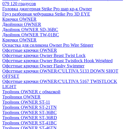
079 120 градусов
Головка джигерная Strike Pro шар кр-к Owner
Груз разборная чебурашка Strike Pro 3D EYE
Крючки OWNER
Двойники OWNER
Двойник OWNER SD-36BC
Двойник OWNER TW-01BC
Крючки OWNER
Оснастка для силикона Owner Pro Wire Stinger
Офсетные крючки OWNER
Офсетные крючки Owner Beast Twist Lock
Офсетные крючки Owner Beast Twistlock Hook Weighted
Офсетные крючки Owner Flashy Swimmer
Офсетные крючки OWNER/C'ULTIVA 5133 DOWN SHOT
OFFSET
Офсетные крючки OWNER/C'ULTIVA 5167 TWISTLOCK
LIGHT
Тройник OWNER с обмазкой
Тройники OWNER
Тройник OWNER ST-11
Тройник OWNER ST-21TN
Тройник OWNER ST-36BC
Тройник OWNER ST-36RD
Тройник OWNER ST-41BC
Тройник OWNER ST-46TN