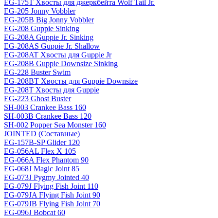
EG-175T Хвосты для джеркбейта Wolf Tail Jr.
EG-205 Jonny Vobbler
EG-205B Big Jonny Vobbler
EG-208 Guppie Sinking
EG-208A Guppie Jr. Sinking
EG-208AS Guppie Jr. Shallow
EG-208AT Хвосты для Guppie Jr
EG-208B Guppie Downsize Sinking
EG-228 Buster Swim
EG-208BT Хвосты для Guppie Downsize
EG-208T Хвосты для Guppie
EG-223 Ghost Buster
SH-003 Crankee Bass 160
SH-003B Crankee Bass 120
SH-002 Popper Sea Monster 160
JOINTED (Составные)
EG-157B-SP Glider 120
EG-056AL Flex X 105
EG-066A Flex Phantom 90
EG-068J Magic Joint 85
EG-073J Pygmy Jointed 40
EG-079J Flying Fish Joint 110
EG-079JA Flying Fish Joint 90
EG-079JB Flying Fish Joint 70
EG-096J Bobcat 60