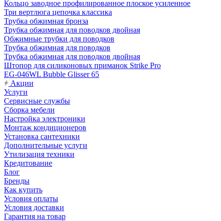
Кольцо заводное профилированное плоское усиленное
Три вертлюга цепочка классика
Трубка обжимная бронза
Трубка обжимная для поводков двойная
Обжимные трубки для поводков
Трубка обжимная для поводков
Трубка обжимная для поводков двойная
Штопор для силиконовых приманок Strike Pro
EG-046WL Bubble Glisser 65
Акции
Услуги
Сервисные службы
Сборка мебели
Настройка электроники
Монтаж кондиционеров
Установка сантехники
Дополнительные услуги
Утилизация техники
Кредитование
Блог
Бренды
Как купить
Условия оплаты
Условия доставки
Гарантия на товар