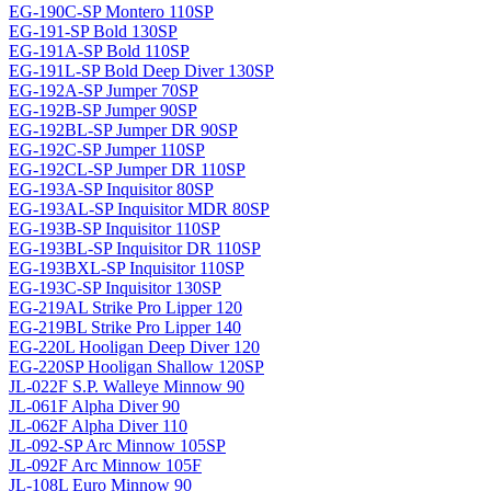
EG-190C-SP Montero 110SP
EG-191-SP Bold 130SP
EG-191A-SP Bold 110SP
EG-191L-SP Bold Deep Diver 130SP
EG-192A-SP Jumper 70SP
EG-192B-SP Jumper 90SP
EG-192BL-SP Jumper DR 90SP
EG-192C-SP Jumper 110SP
EG-192CL-SP Jumper DR 110SP
EG-193A-SP Inquisitor 80SP
EG-193AL-SP Inquisitor MDR 80SP
EG-193B-SP Inquisitor 110SP
EG-193BL-SP Inquisitor DR 110SP
EG-193BXL-SP Inquisitor 110SP
EG-193C-SP Inquisitor 130SP
EG-219AL Strike Pro Lipper 120
EG-219BL Strike Pro Lipper 140
EG-220L Hooligan Deep Diver 120
EG-220SP Hooligan Shallow 120SP
JL-022F S.P. Walleye Minnow 90
JL-061F Alpha Diver 90
JL-062F Alpha Diver 110
JL-092-SP Arc Minnow 105SP
JL-092F Arc Minnow 105F
JL-108L Euro Minnow 90