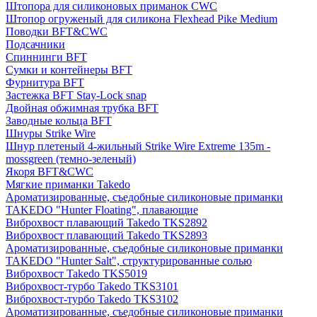
Штопора для силиконовых приманок CWC
Штопор огруженый для силикона Flexhead Pike Medium
Поводки BFT&CWC
Подсачники
Спиннинги BFT
Сумки и контейнеры BFT
Фурнитура BFT
Застежка BFT Stay-Lock snap
Двойная обжимная трубка BFT
Заводные кольца BFT
Шнуры Strike Wire
Шнур плетеный 4-жильный Strike Wire Extreme 135m -
mossgreen (темно-зеленый)
Якоря BFT&CWC
Мягкие приманки Takedo
Ароматизированные, съедобные силиконовые приманки
TAKEDO "Hunter Floating", плавающие
Виброхвост плавающий Takedo TKS2892
Виброхвост плавающий Takedo TKS2893
Ароматизированные, съедобные силиконовые приманки
TAKEDO "Hunter Salt", структурированные солью
Виброхвост Takedo TKS5019
Виброхвост-турбо Takedo TKS3101
Виброхвост-турбо Takedo TKS3102
Ароматизированные, съедобные силиконовые приманки