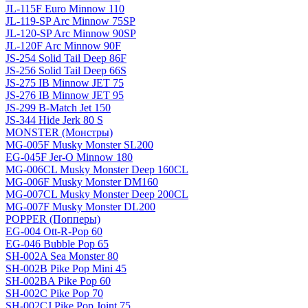
JL-115F Euro Minnow 110
JL-119-SP Arc Minnow 75SP
JL-120-SP Arc Minnow 90SP
JL-120F Arc Minnow 90F
JS-254 Solid Tail Deep 86F
JS-256 Solid Tail Deep 66S
JS-275 IB Minnow JET 75
JS-276 IB Minnow JET 95
JS-299 B-Match Jet 150
JS-344 Hide Jerk 80 S
MONSTER (Монстры)
MG-005F Musky Monster SL200
EG-045F Jer-O Minnow 180
MG-006CL Musky Monster Deep 160CL
MG-006F Musky Monster DM160
MG-007CL Musky Monster Deep 200CL
MG-007F Musky Monster DL200
POPPER (Попперы)
EG-004 Ott-R-Pop 60
EG-046 Bubble Pop 65
SH-002A Sea Monster 80
SH-002B Pike Pop Mini 45
SH-002BA Pike Pop 60
SH-002C Pike Pop 70
SH-002CJ Pike Pop Joint 75