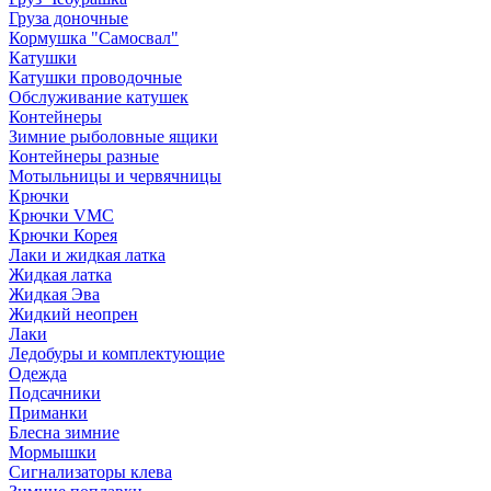
Груза доночные
Кормушка "Самосвал"
Катушки
Катушки проводочные
Обслуживание катушек
Контейнеры
Зимние рыболовные ящики
Контейнеры разные
Мотыльницы и червячницы
Крючки
Крючки VMC
Крючки Корея
Лаки и жидкая латка
Жидкая латка
Жидкая Эва
Жидкий неопрен
Лаки
Ледобуры и комплектующие
Одежда
Подсачники
Приманки
Блесна зимние
Мормышки
Сигнализаторы клева