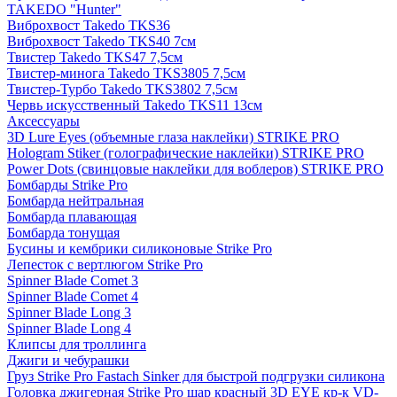
TAKEDO "Hunter"
Виброхвост Takedo TKS36
Виброхвост Takedo TKS40 7см
Твистер Takedo TKS47 7,5см
Твистер-минога Takedo TKS3805 7,5см
Твистер-Турбо Takedo TKS3802 7,5см
Червь искусственный Takedo TKS11 13см
Аксессуары
3D Lure Eyes (объемные глаза наклейки) STRIKE PRO
Hologram Stiker (голографические наклейки) STRIKE PRO
Power Dots (свинцовые наклейки для воблеров) STRIKE PRO
Бомбарды Strike Pro
Бомбарда нейтральная
Бомбарда плавающая
Бомбарда тонущая
Бусины и кембрики силиконовые Strike Pro
Лепесток с вертлюгом Strike Pro
Spinner Blade Comet 3
Spinner Blade Comet 4
Spinner Blade Long 3
Spinner Blade Long 4
Клипсы для троллинга
Джиги и чебурашки
Груз Strike Pro Fastach Sinker для быстрой подгрузки силикона
Головка джигерная Strike Pro шар красный 3D EYE кр-к VD-