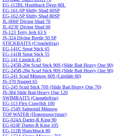
EG-112BL Hunhback Deep 80L
EG-161-SP Shifty Shad 60SP
EG-162-SP Shifty Shad 80SP
JL-006F Diving Shad 70
JL-023F Diving Shad 60
JS-123 Terry Jerk 63 S
JS-324 Diving Beetle 50 SP
STICKBAITS (Стикбейты)
EG-141C Sprat Stick 65
EG-141B Sprat Stick 55
EG-141 Lipstick 45
EG-245B-20g Scud Stick 90S (Slide Bait Heavy One 90)
EG-245B-28g Scud Stick 90S (Slide Bait Heavy One 90)
EG-241 Scud Minnow 60S (Lipslide 60)
JS-370 Nugget 65
EG-245 Scud Stick 70S (Slide Bait Heavy One 70)
JS-384 Slide Bait Heavy One 120
SWIMBAITS (Свимбейты)
EG-113 Flex Crawfish 100
EG-154S Salmonid Minnow
TOP WATER (Поверхностные)
EG-024A Darter-R King 90
EG-024F Darter-R King 105
EG-112B Hunchback 80