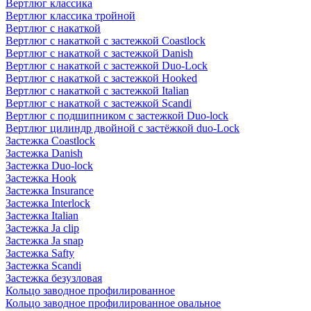
Вертлюг классика
Вертлюг классика тройной
Вертлюг с накаткой
Вертлюг с накаткой с застежкой Coastlock
Вертлюг с накаткой с застежкой Danish
Вертлюг с накаткой с застежкой Duo-Lock
Вертлюг с накаткой с застежкой Hooked
Вертлюг с накаткой с застежкой Italian
Вертлюг с накаткой с застежкой Scandi
Вертлюг с подшипником с застежкой Duo-lock
Вертлюг цилиндр двойной с застёжкой duo-Lock
Застежка Coastlock
Застежка Danish
Застежка Duo-lock
Застежка Hook
Застежка Insurance
Застежка Interlock
Застежка Italian
Застежка Ja clip
Застежка Ja snap
Застежка Safty
Застежка Scandi
Застежка безузловая
Кольцо заводное профилированное
Кольцо заводное профилированное овальное