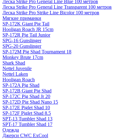
Леска Strike Pro General Line Blue 100 метров
Леска Strike Pro General Line Transparent 100 метров
Леска Strike Pro Strike Line Bicolor 100 метров
Мягкие приманки
SP-172K Giant Pig Tail
Hooligan Roach JR 15cm
SP-172R Pig Tail Junior
SPG-16 Gunslinger
SPG-20 Gunslinger
SP-172M Pig Shad Tournament 18
Monkey Brute 17cm
Shark Shad
Nettel Juvenile
Nettel Laken
Hooligan Roach
SP-172A Pig Shad
SP-172B Giant Pig Shad
SP-172C Pig Shad Jr 20
SP-172D Pig Shad Nano 15
SP-172E Piglet Shad 10
SP-172F Piglet Shad 8.5
SPT-13 Tumbler Shad 13
SPT-17 Tumbler Shad 17
Одежда
Джерси CWC ExCool