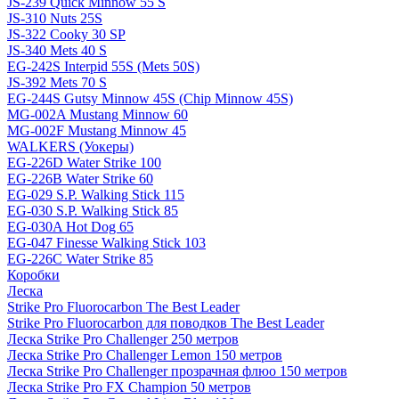
JS-239 Quick Minnow 55 S
JS-310 Nuts 25S
JS-322 Cooky 30 SP
JS-340 Mets 40 S
EG-242S Interpid 55S (Mets 50S)
JS-392 Mets 70 S
EG-244S Gutsy Minnow 45S (Chip Minnow 45S)
MG-002A Mustang Minnow 60
MG-002F Mustang Minnow 45
WALKERS (Уокеры)
EG-226D Water Strike 100
EG-226B Water Strike 60
EG-029 S.P. Walking Stick 115
EG-030 S.P. Walking Stick 85
EG-030A Hot Dog 65
EG-047 Finesse Walking Stick 103
EG-226C Water Strike 85
Коробки
Леска
Strike Pro Fluorocarbon The Best Leader
Strike Pro Fluorocarbon для поводков The Best Leader
Леска Strike Pro Challenger 250 метров
Леска Strike Pro Challenger Lemon 150 метров
Леска Strike Pro Challenger прозрачная флюо 150 метров
Леска Strike Pro FX Champion 50 метров