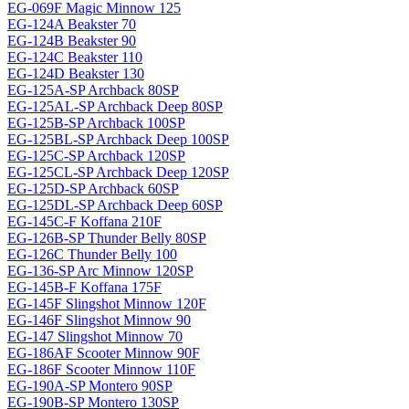
EG-069F Magiс Minnow 125
EG-124A Beakster 70
EG-124B Beakster 90
EG-124C Beakster 110
EG-124D Beakster 130
EG-125A-SP Archback 80SP
EG-125AL-SP Archback Deep 80SP
EG-125B-SP Archback 100SP
EG-125BL-SP Archback Deep 100SP
EG-125C-SP Archback 120SP
EG-125CL-SP Archback Deep 120SP
EG-125D-SP Archback 60SP
EG-125DL-SP Archback Deep 60SP
EG-145C-F Koffana 210F
EG-126B-SP Thunder Belly 80SP
EG-126C Thunder Belly 100
EG-136-SP Arc Minnow 120SP
EG-145B-F Koffana 175F
EG-145F Slingshot Minnow 120F
EG-146F Slingshot Minnow 90
EG-147 Slingshot Minnow 70
EG-186AF Scooter Minnow 90F
EG-186F Scooter Minnow 110F
EG-190A-SP Montero 90SP
EG-190B-SP Montero 130SP