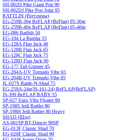
SH-002D Pike Giant Pop 90
SH-002DJ Pike Pop Joint 95
RATTLIN (Раттлины)
EG-259B-30g ReFLAP (BeFlap) 95-30gr
EG-259B-40g ReFLAP (BeFlap) 95-40gr
EG-086 Batfish 50
EG-104 La Bamba 55
EG-128A Flap Jack 40
EG-128B Flap Jack 65
EG-128C Flap Jack 75
EG-128D Flap Jack 90
EG-177 Tail Gunner 45
EG-204A-UV Tornado Vibe 65
EG-204B-UV Tornado Vibe 85
JL-027S Rattle-N-Shad 75
EG-259A-24g(JS-161-24) ReFLAP(BeFLAP)
JS-399 BeFLAP BABY 55
SP-027 Euro Vibe Floater 80
SP-198S Jedi Rattler 80
SP-198H Jedi Rattler 80 Heavy
SHAD (Шэд)
AS-001SP BT-Dancer 90SP
EG-013F Classic Shad 70
EG-020F Classic Shad 90
EG-044F Super Diver 70