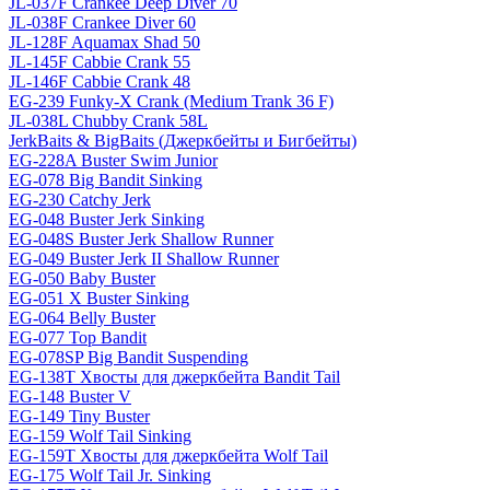
JL-037F Crankee Deep Diver 70
JL-038F Crankee Diver 60
JL-128F Aquamax Shad 50
JL-145F Cabbie Crank 55
JL-146F Cabbie Crank 48
EG-239 Funky-X Crank (Medium Trank 36 F)
JL-038L Chubby Crank 58L
JerkBaits & BigBaits (Джеркбейты и Бигбейты)
EG-228A Buster Swim Junior
EG-078 Big Bandit Sinking
EG-230 Catchy Jerk
EG-048 Buster Jerk Sinking
EG-048S Buster Jerk Shallow Runner
EG-049 Buster Jerk II Shallow Runner
EG-050 Baby Buster
EG-051 X Buster Sinking
EG-064 Belly Buster
EG-077 Top Bandit
EG-078SP Big Bandit Suspending
EG-138T Хвосты для джеркбейта Bandit Tail
EG-148 Buster V
EG-149 Tiny Buster
EG-159 Wolf Tail Sinking
EG-159T Хвосты для джеркбейта Wolf Tail
EG-175 Wolf Tail Jr. Sinking