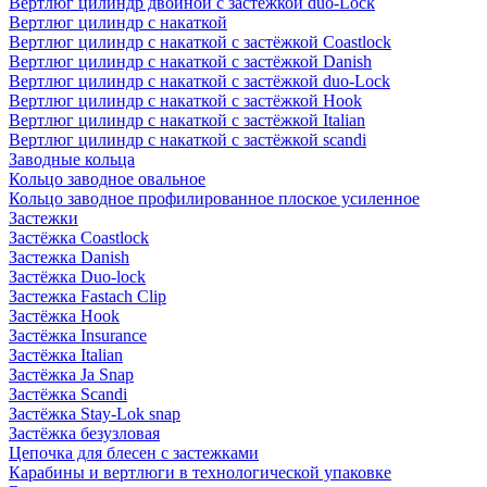
Вертлюг цилиндр двойной с застёжкой duo-Lock
Вертлюг цилиндр с накаткой
Вертлюг цилиндр с накаткой с застёжкой Coastlock
Вертлюг цилиндр с накаткой с застёжкой Danish
Вертлюг цилиндр с накаткой с застёжкой duo-Lock
Вертлюг цилиндр с накаткой с застёжкой Hook
Вертлюг цилиндр с накаткой с застёжкой Italian
Вертлюг цилиндр с накаткой с застёжкой scandi
Заводные кольца
Кольцо заводное овальное
Кольцо заводное профилированное плоское усиленное
Застежки
Застёжка Coastlock
Застежка Danish
Застёжка Duo-lock
Застежка Fastach Clip
Застёжка Hook
Застёжка Insurance
Застёжка Italian
Застёжка Ja Snap
Застёжка Scandi
Застёжка Stay-Lok snap
Застёжка безузловая
Цепочка для блесен с застежками
Карабины и вертлюги в технологической упаковке