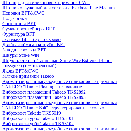
Штопора для силиконовых приманок CWC
Штопор огруженый для силикона Flexhead Pike Medium
Поводки BFT&CWC
Подсачники
Спиннинги BFT
Сумки и контейнеры BFT
Фурнитура BFT
Застежка BFT Stay-Lock snap
Двойная обжимная трубка BFT
Заводные кольца BFT
Шнуры Strike Wire
Шнур плетеный 4-жильный Strike Wire Extreme 135m -
mossgreen (темно-зеленый)
Якоря BFT&CWC
Мягкие приманки Takedo
Ароматизированные, съедобные силиконовые приманки
TAKEDO "Hunter Floating", плавающие
Виброхвост плавающий Takedo TKS2892
Виброхвост плавающий Takedo TKS2893
Ароматизированные, съедобные силиконовые приманки
TAKEDO "Hunter Salt", структурированные солью
Виброхвост Takedo TKS5019
Виброхвост-турбо Takedo TKS3101
Виброхвост-турбо Takedo TKS3102
Ароматизированные, съедобные силиконовые приманки