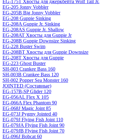
EG-175T Хвосты для джеркбейта Wolf Tail Jr.
EG-205 Jonny Vobbler
EG-205B Big Jonny Vobbler
EG-208 Guppie Sinking
EG-208A Guppie Jr. Sinking
EG-208AS Guppie Jr. Shallow
EG-208AT Хвосты для Guppie Jr
EG-208B Guppie Downsize Sinking
EG-228 Buster Swim
EG-208BT Хвосты для Guppie Downsize
EG-208T Хвосты для Guppie
EG-223 Ghost Buster
SH-003 Crankee Bass 160
SH-003B Crankee Bass 120
SH-002 Popper Sea Monster 160
JOINTED (Составные)
EG-157B-SP Glider 120
EG-056AL Flex X 105
EG-066A Flex Phantom 90
EG-068J Magic Joint 85
EG-073J Pygmy Jointed 40
EG-079J Flying Fish Joint 110
EG-079JA Flying Fish Joint 90
EG-079JB Flying Fish Joint 70
EG-096J Bobcat 60