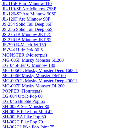
JL-115F Euro Minnow 110
JL-119-SP Arc Minnow 75SP
JL-120-SP Arc Minnow 90SP
JL-120F Arc Minnow 90F
JS-254 Solid Tail Deep 86F
JS-256 Solid Tail Deep 66S
JS-275 IB Minnow JET 75
JS-276 IB Minnow JET 95
JS-299 B-Match Jet 150
JS-344 Hide Jerk 80 S
MONSTER (Монстры)
MG-005F Musky Monster SL200
EG-045F Jer-O Minnow 180
MG-006CL Musky Monster Deep 160CL
MG-006F Musky Monster DM160
MG-007CL Musky Monster Deep 200CL
MG-007F Musky Monster DL200
POPPER (Попперы)
EG-004 Ott-R-Pop 60
EG-046 Bubble Pop 65
SH-002A Sea Monster 80
SH-002B Pike Pop Mini 45
SH-002BA Pike Pop 60
SH-002C Pike Pop 70
SH-002CJ Pike Pop Joint 75