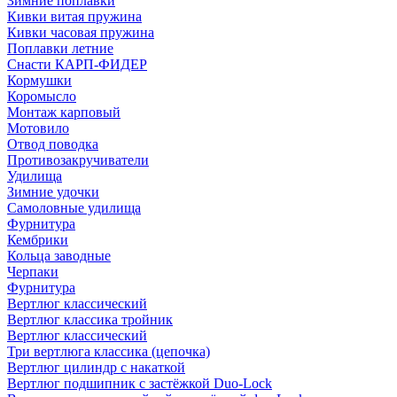
Зимние поплавки
Кивки витая пружина
Кивки часовая пружина
Поплавки летние
Снасти КАРП-ФИДЕР
Кормушки
Коромысло
Монтаж карповый
Мотовило
Отвод поводка
Противозакручиватели
Удилища
Зимние удочки
Самоловные удилища
Фурнитура
Кембрики
Кольца заводные
Черпаки
Фурнитура
Вертлюг классический
Вертлюг классика тройник
Вертлюг классический
Три вертлюга классика (цепочка)
Вертлюг цилиндр с накаткой
Вертлюг подшипник с застёжкой Duo-Lock