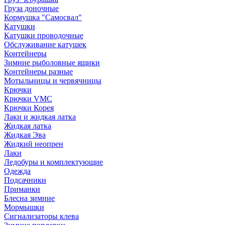
Груза доночные
Кормушка "Самосвал"
Катушки
Катушки проводочные
Обслуживание катушек
Контейнеры
Зимние рыболовные ящики
Контейнеры разные
Мотыльницы и червячницы
Крючки
Крючки VMC
Крючки Корея
Лаки и жидкая латка
Жидкая латка
Жидкая Эва
Жидкий неопрен
Лаки
Ледобуры и комплектующие
Одежда
Подсачники
Приманки
Блесна зимние
Мормышки
Сигнализаторы клева