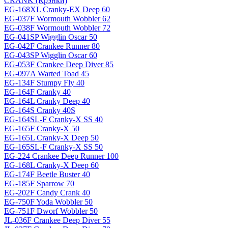
CRANK (Крэнки)
EG-168XL Cranky-EX Deep 60
EG-037F Wormouth Wobbler 62
EG-038F Wormouth Wobbler 72
EG-041SP Wigglin Oscar 50
EG-042F Crankee Runner 80
EG-043SP Wigglin Oscar 60
EG-053F Crankee Deep Diver 85
EG-097A Warted Toad 45
EG-134F Stumpy Fly 40
EG-164F Cranky 40
EG-164L Cranky Deep 40
EG-164S Cranky 40S
EG-164SL-F Cranky-X SS 40
EG-165F Cranky-X 50
EG-165L Cranky-X Deep 50
EG-165SL-F Cranky-X SS 50
EG-224 Crankee Deep Runner 100
EG-168L Cranky-X Deep 60
EG-174F Beetle Buster 40
EG-185F Sparrow 70
EG-202F Candy Crank 40
EG-750F Yoda Wobbler 50
EG-751F Dworf Wobbler 50
JL-036F Crankee Deep Diver 55