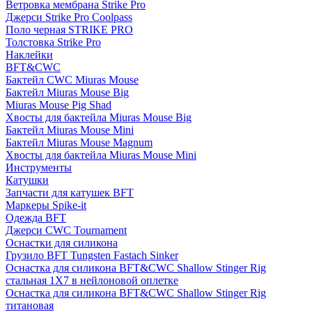
Ветровка мембрана Strike Pro
Джерси Strike Pro Coolpass
Поло черная STRIKE PRO
Толстовка Strike Pro
Наклейки
BFT&CWC
Бактейл CWC Miuras Mouse
Бактейл Miuras Mouse Big
Miuras Mouse Pig Shad
Хвосты для бактейла Miuras Mouse Big
Бактейл Miuras Mouse Mini
Бактейл Miuras Mouse Magnum
Хвосты для бактейла Miuras Mouse Mini
Инструменты
Катушки
Запчасти для катушек BFT
Маркеры Spike-it
Одежда BFT
Джерси CWC Tournament
Оснастки для силикона
Грузило BFT Tungsten Fastach Sinker
Оснастка для силикона BFT&CWC Shallow Stinger Rig
стальная 1X7 в нейлоновой оплетке
Оснастка для силикона BFT&CWC Shallow Stinger Rig
титановая