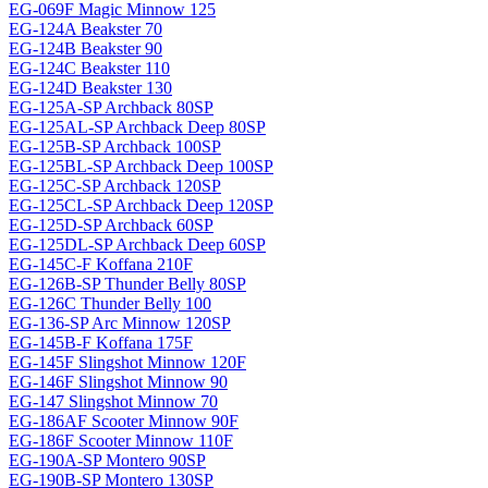
EG-069F Magiс Minnow 125
EG-124A Beakster 70
EG-124B Beakster 90
EG-124C Beakster 110
EG-124D Beakster 130
EG-125A-SP Archback 80SP
EG-125AL-SP Archback Deep 80SP
EG-125B-SP Archback 100SP
EG-125BL-SP Archback Deep 100SP
EG-125C-SP Archback 120SP
EG-125CL-SP Archback Deep 120SP
EG-125D-SP Archback 60SP
EG-125DL-SP Archback Deep 60SP
EG-145C-F Koffana 210F
EG-126B-SP Thunder Belly 80SP
EG-126C Thunder Belly 100
EG-136-SP Arc Minnow 120SP
EG-145B-F Koffana 175F
EG-145F Slingshot Minnow 120F
EG-146F Slingshot Minnow 90
EG-147 Slingshot Minnow 70
EG-186AF Scooter Minnow 90F
EG-186F Scooter Minnow 110F
EG-190A-SP Montero 90SP
EG-190B-SP Montero 130SP