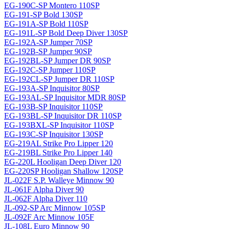
EG-190C-SP Montero 110SP
EG-191-SP Bold 130SP
EG-191A-SP Bold 110SP
EG-191L-SP Bold Deep Diver 130SP
EG-192A-SP Jumper 70SP
EG-192B-SP Jumper 90SP
EG-192BL-SP Jumper DR 90SP
EG-192C-SP Jumper 110SP
EG-192CL-SP Jumper DR 110SP
EG-193A-SP Inquisitor 80SP
EG-193AL-SP Inquisitor MDR 80SP
EG-193B-SP Inquisitor 110SP
EG-193BL-SP Inquisitor DR 110SP
EG-193BXL-SP Inquisitor 110SP
EG-193C-SP Inquisitor 130SP
EG-219AL Strike Pro Lipper 120
EG-219BL Strike Pro Lipper 140
EG-220L Hooligan Deep Diver 120
EG-220SP Hooligan Shallow 120SP
JL-022F S.P. Walleye Minnow 90
JL-061F Alpha Diver 90
JL-062F Alpha Diver 110
JL-092-SP Arc Minnow 105SP
JL-092F Arc Minnow 105F
JL-108L Euro Minnow 90