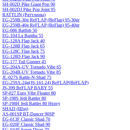
SH-002D Pike Giant Pop 90
SH-002DJ Pike Pop Joint 95
RATTLIN (Раттлины)
EG-259B-30g ReFLAP (BeFlap) 95-30gr
EG-259B-40g ReFLAP (BeFlap) 95-40gr
EG-086 Batfish 50
EG-104 La Bamba 55
EG-128A Flap Jack 40
EG-128B Flap Jack 65
EG-128C Flap Jack 75
EG-128D Flap Jack 90
EG-177 Tail Gunner 45
EG-204A-UV Tornado Vibe 65
EG-204B-UV Tornado Vibe 85
JL-027S Rattle-N-Shad 75
EG-259A-24g(JS-161-24) ReFLAP(BeFLAP)
JS-399 BeFLAP BABY 55
SP-027 Euro Vibe Floater 80
SP-198S Jedi Rattler 80
SP-198H Jedi Rattler 80 Heavy
SHAD (Шэд)
AS-001SP BT-Dancer 90SP
EG-013F Classic Shad 70
EG-020F Classic Shad 90
EG-044F Super Diver 70