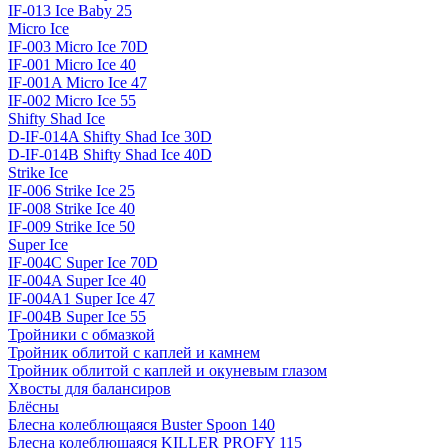
IF-013 Ice Baby 25
Micro Ice
IF-003 Micro Ice 70D
IF-001 Micro Ice 40
IF-001A Micro Ice 47
IF-002 Micro Ice 55
Shifty Shad Ice
D-IF-014A Shifty Shad Ice 30D
D-IF-014B Shifty Shad Ice 40D
Strike Ice
IF-006 Strike Ice 25
IF-008 Strike Ice 40
IF-009 Strike Ice 50
Super Ice
IF-004C Super Ice 70D
IF-004A Super Ice 40
IF-004A1 Super Ice 47
IF-004B Super Ice 55
Тройники с обмазкой
Тройник облитой с каплей и камнем
Тройник облитой с каплей и окуневым глазом
Хвосты для балансиров
Блёсны
Блесна колеблющаяся Buster Spoon 140
Блесна колеблющаяся KILLER PROFY 115