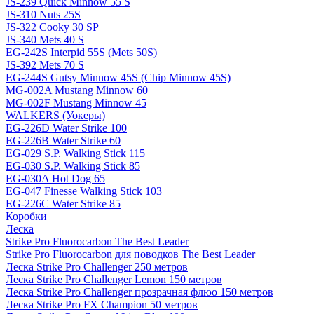
JS-239 Quick Minnow 55 S
JS-310 Nuts 25S
JS-322 Cooky 30 SP
JS-340 Mets 40 S
EG-242S Interpid 55S (Mets 50S)
JS-392 Mets 70 S
EG-244S Gutsy Minnow 45S (Chip Minnow 45S)
MG-002A Mustang Minnow 60
MG-002F Mustang Minnow 45
WALKERS (Уокеры)
EG-226D Water Strike 100
EG-226B Water Strike 60
EG-029 S.P. Walking Stick 115
EG-030 S.P. Walking Stick 85
EG-030A Hot Dog 65
EG-047 Finesse Walking Stick 103
EG-226C Water Strike 85
Коробки
Леска
Strike Pro Fluorocarbon The Best Leader
Strike Pro Fluorocarbon для поводков The Best Leader
Леска Strike Pro Challenger 250 метров
Леска Strike Pro Challenger Lemon 150 метров
Леска Strike Pro Challenger прозрачная флюо 150 метров
Леска Strike Pro FX Champion 50 метров