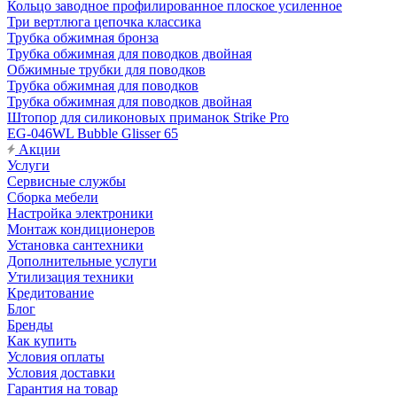
Кольцо заводное профилированное плоское усиленное
Три вертлюга цепочка классика
Трубка обжимная бронза
Трубка обжимная для поводков двойная
Обжимные трубки для поводков
Трубка обжимная для поводков
Трубка обжимная для поводков двойная
Штопор для силиконовых приманок Strike Pro
EG-046WL Bubble Glisser 65
Акции
Услуги
Сервисные службы
Сборка мебели
Настройка электроники
Монтаж кондиционеров
Установка сантехники
Дополнительные услуги
Утилизация техники
Кредитование
Блог
Бренды
Как купить
Условия оплаты
Условия доставки
Гарантия на товар