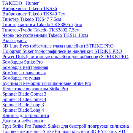
TAKEDO "Hunter"
Виброхвост Takedo TKS36
Виброхвост Takedo TKS40 7см
Твистер Takedo TKS47 7,5см
Твистер-минога Takedo TKS3805 7,5см
Твистер-Турбо Takedo TKS3802 7,5см
Червь искусственный Takedo TKS11 13см
Аксессуары
3D Lure Eyes (объемные глаза наклейки) STRIKE PRO
Hologram Stiker (голографические наклейки) STRIKE PRO
Power Dots (свинцовые наклейки для воблеров) STRIKE PRO
Бомбарды Strike Pro
Бомбарда нейтральная
Бомбарда плавающая
Бомбарда тонущая
Бусины и кембрики силиконовые Strike Pro
Лепесток с вертлюгом Strike Pro
Spinner Blade Comet 3
Spinner Blade Comet 4
Spinner Blade Long 3
Spinner Blade Long 4
Клипсы для троллинга
Джиги и чебурашки
Груз Strike Pro Fastach Sinker для быстрой подгрузки силикона
Головка джигерная Strike Pro шар красный 3D EYE кр-к VD-