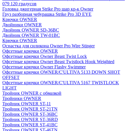
079 120 градусов
Головка джигерная Strike Pro шар кр-к Owner
Груз разборная чебурашка Strike Pro 3D EYE
Крючки OWNER
Двойники OWNER
Двойник OWNER SD-36BC
Двойник OWNER TW-01BC
Крючки OWNER
Оснастка для силикона Owner Pro Wire Stinger
Офсетные крючки OWNER
Офсетные крючки Owner Beast Twist Lock
Офсетные крючки Owner Beast Twistlock Hook Weighted
Офсетные крючки Owner Flashy Swimmer
Офсетные крючки OWNER/C'ULTIVA 5133 DOWN SHOT
OFFSET
Офсетные крючки OWNER/C'ULTIVA 5167 TWISTLOCK
LIGHT
Тройник OWNER с обмазкой
Тройники OWNER
Тройник OWNER ST-11
Тройник OWNER ST-21TN
Тройник OWNER ST-36BC
Тройник OWNER ST-36RD
Тройник OWNER ST-41BC
Тройник OWNER ST-46TN