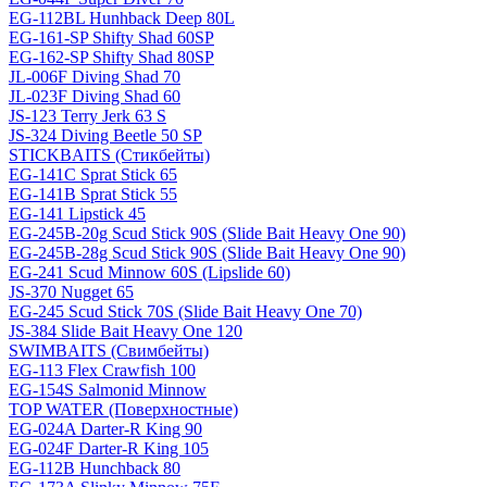
EG-112BL Hunhback Deep 80L
EG-161-SP Shifty Shad 60SP
EG-162-SP Shifty Shad 80SP
JL-006F Diving Shad 70
JL-023F Diving Shad 60
JS-123 Terry Jerk 63 S
JS-324 Diving Beetle 50 SP
STICKBAITS (Стикбейты)
EG-141C Sprat Stick 65
EG-141B Sprat Stick 55
EG-141 Lipstick 45
EG-245B-20g Scud Stick 90S (Slide Bait Heavy One 90)
EG-245B-28g Scud Stick 90S (Slide Bait Heavy One 90)
EG-241 Scud Minnow 60S (Lipslide 60)
JS-370 Nugget 65
EG-245 Scud Stick 70S (Slide Bait Heavy One 70)
JS-384 Slide Bait Heavy One 120
SWIMBAITS (Свимбейты)
EG-113 Flex Crawfish 100
EG-154S Salmonid Minnow
TOP WATER (Поверхностные)
EG-024A Darter-R King 90
EG-024F Darter-R King 105
EG-112B Hunchback 80