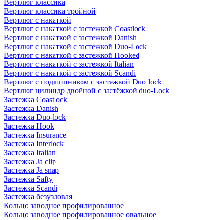
Вертлюг классика
Вертлюг классика тройной
Вертлюг с накаткой
Вертлюг с накаткой с застежкой Coastlock
Вертлюг с накаткой с застежкой Danish
Вертлюг с накаткой с застежкой Duo-Lock
Вертлюг с накаткой с застежкой Hooked
Вертлюг с накаткой с застежкой Italian
Вертлюг с накаткой с застежкой Scandi
Вертлюг с подшипником с застежкой Duo-lock
Вертлюг цилиндр двойной с застёжкой duo-Lock
Застежка Coastlock
Застежка Danish
Застежка Duo-lock
Застежка Hook
Застежка Insurance
Застежка Interlock
Застежка Italian
Застежка Ja clip
Застежка Ja snap
Застежка Safty
Застежка Scandi
Застежка безузловая
Кольцо заводное профилированное
Кольцо заводное профилированное овальное