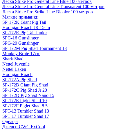
Леска Strike Pro General Line Blue 100 метров
Леска Strike Pro General Line Transparent 100 метров
Леска Strike Pro Strike Line Bicolor 100 метров
Мягкие приманки
SP-172K Giant Pig Tail
Hooligan Roach JR 15cm
SP-172R Pig Tail Junior
SPG-16 Gunslinger
SPG-20 Gunslinger
SP-172M Pig Shad Tournament 18
Monkey Brute 17cm
Shark Shad
Nettel Juvenile
Nettel Laken
Hooligan Roach
SP-172A Pig Shad
SP-172B Giant Pig Shad
SP-172C Pig Shad Jr 20
SP-172D Pig Shad Nano 15
SP-172E Piglet Shad 10
SP-172F Piglet Shad 8.5
SPT-13 Tumbler Shad 13
SPT-17 Tumbler Shad 17
Одежда
Джерси CWC ExCool