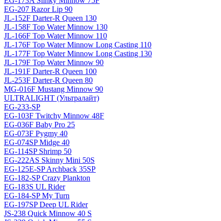
EG-173A Slinky Minnow 75F
EG-207 Razor Lip 90
JL-152F Darter-R Queen 130
JL-158F Top Water Minnow 130
JL-166F Top Water Minnow 110
JL-176F Top Water Minnow Long Casting 110
JL-177F Top Water Minnow Long Casting 130
JL-179F Top Water Minnow 90
JL-191F Darter-R Queen 100
JL-253F Darter-R Queen 80
MG-016F Mustang Minnow 90
ULTRALIGHT (Ультралайт)
EG-233-SP
EG-103F Twitchy Minnow 48F
EG-036F Baby Pro 25
EG-073F Pygmy 40
EG-074SP Midge 40
EG-114SP Shrimp 50
EG-222AS Skinny Mini 50S
EG-125E-SP Archback 35SP
EG-182-SP Crazy Plankton
EG-183S UL Rider
EG-184-SP My Turn
EG-197SP Deep UL Rider
JS-238 Quick Minnow 40 S