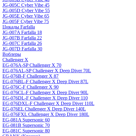
JG-005C Cyber Vibe 45
JG-005D Cyber Vibe 55
JG-005E Cyber Vibe 65
JG-005F Cyber Vibe 75
Цикады Farfalla
JG-007A Farfalla 18
JG-007B Farfalla 22
JG-007C Farfalla 26
JG-007D Farfalla 30
Воблеры
Challenger X
EG-076A-SP Challenger X 70
EG-076AL-SP Challenger X Deep Diver 70L
EG-076B-F Challenger X 87
EG-076BL-F Challenger X Deep Diver 87L
EG-076C-F Challenger X 90
EG-076CL-F Challenger X Deep Diver 90L
EG-076DL-F Challenger X Deep Diver 110
EG-076DXL-F Challenger X Deep Diver 110L
EG-076EL Challenger X Deep Diver 140L
EG-076FXL Challenger X Deep Diver 180L
EG-081A Supersonic 60
EG-081B Supersonic 70
EG-081C Supersonic 80