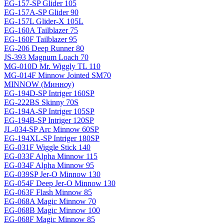
EG-157-SP Glider 105
EG-157A-SP Glider 90
EG-157L Glider-X 105L
EG-160A Tailblazer 75
EG-160F Tailblazer 95
EG-206 Deep Runner 80
JS-393 Magnum Loach 70
MG-010D Mr. Wiggly TL 110
MG-014F Minnow Jointed SM70
MINNOW (Минноу)
EG-194D-SP Intriger 160SP
EG-222BS Skinny 70S
EG-194A-SP Intriger 105SP
EG-194B-SP Intriger 120SP
JL-034-SP Arc Minnow 60SP
EG-194XL-SP Intriger 180SP
EG-031F Wiggle Stick 140
EG-033F Alpha Minnow 115
EG-034F Alpha Minnow 95
EG-039SP Jer-O Minnow 130
EG-054F Deep Jer-O Minnow 130
EG-063F Flash Minnow 85
EG-068A Magic Minnow 70
EG-068B Magic Minnow 100
EG-068F Magic Minnow 85