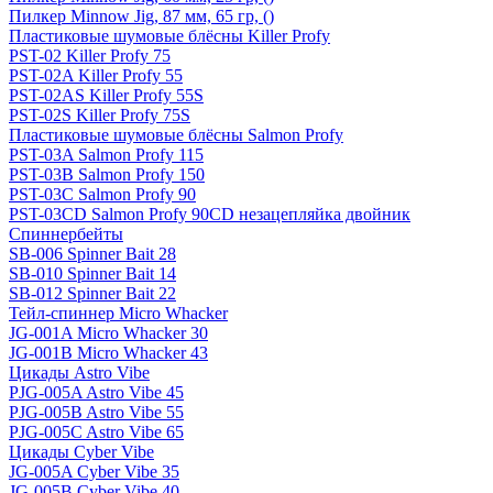
Пилкер Minnow Jig, 87 мм, 65 гр, ()
Пластиковые шумовые блёсны Killer Profy
PST-02 Killer Profy 75
PST-02A Killer Profy 55
PST-02AS Killer Profy 55S
PST-02S Killer Profy 75S
Пластиковые шумовые блёсны Salmon Profy
PST-03A Salmon Profy 115
PST-03B Salmon Profy 150
PST-03C Salmon Profy 90
PST-03CD Salmon Profy 90CD незацепляйка двойник
Спиннербейты
SB-006 Spinner Bait 28
SB-010 Spinner Bait 14
SB-012 Spinner Bait 22
Тейл-спиннер Micro Whacker
JG-001A Micro Whacker 30
JG-001B Micro Whacker 43
Цикады Astro Vibe
PJG-005A Astro Vibe 45
PJG-005B Astro Vibe 55
PJG-005C Astro Vibe 65
Цикады Cyber Vibe
JG-005A Cyber Vibe 35
JG-005B Cyber Vibe 40