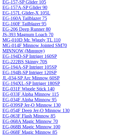
EG-157-SP Glider 105
EG-157A-SP Glider 90
EG-157L Glider-X 105L
EG-160A Tailblazer 75
EG-160F Tailblazer 95
EG-206 Deep Runner 80
JS-393 Magnum Loach 70
MG-010D Mr. Wiggly TL 110
MG-014F Minnow Jointed SM70
MINNOW (Минноу)
EG-194D-SP Intriger 160SP
EG-222BS Skinny 70S
EG-194A-SP Intriger 105SP
EG-194B-SP Intriger 120SP
JL-034-SP Arc Minnow 60SP
EG-194XL-SP Intriger 180SP
EG-031F Wiggle Stick 140
EG-033F Alpha Minnow 115
EG-034F Alpha Minnow 95
EG-039SP Jer-O Minnow 130
EG-054F Deep Jer-O Minnow 130
EG-063F Flash Minnow 85
EG-068A Magic Minnow 70
EG-068B Magic Minnow 100
EG-068F Magic Minnow 85