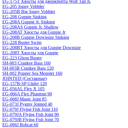
EG-175T Хвосты для джеркбейта Wolf Tail Jr.
EG-205 Jonny Vobbler
EG-205B Big Jonny Vobbler
EG-208 Guppie Sinking
EG-208A Guppie Jr. Sinking
EG-208AS Guppie Jr. Shallow
EG-208AT Хвосты для Guppie Jr
EG-208B Guppie Downsize Sinking
EG-228 Buster Swim
EG-208BT Хвосты для Guppie Downsize
EG-208T Хвосты для Guppie
EG-223 Ghost Buster
SH-003 Crankee Bass 160
SH-003B Crankee Bass 120
SH-002 Popper Sea Monster 160
JOINTED (Составные)
EG-157B-SP Glider 120
EG-056AL Flex X 105
EG-066A Flex Phantom 90
EG-068J Magic Joint 85
EG-073J Pygmy Jointed 40
EG-079J Flying Fish Joint 110
EG-079JA Flying Fish Joint 90
EG-079JB Flying Fish Joint 70
EG-096J Bobcat 60