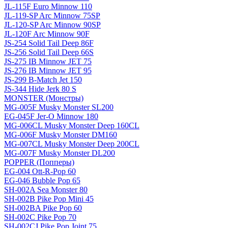
JL-115F Euro Minnow 110
JL-119-SP Arc Minnow 75SP
JL-120-SP Arc Minnow 90SP
JL-120F Arc Minnow 90F
JS-254 Solid Tail Deep 86F
JS-256 Solid Tail Deep 66S
JS-275 IB Minnow JET 75
JS-276 IB Minnow JET 95
JS-299 B-Match Jet 150
JS-344 Hide Jerk 80 S
MONSTER (Монстры)
MG-005F Musky Monster SL200
EG-045F Jer-O Minnow 180
MG-006CL Musky Monster Deep 160CL
MG-006F Musky Monster DM160
MG-007CL Musky Monster Deep 200CL
MG-007F Musky Monster DL200
POPPER (Попперы)
EG-004 Ott-R-Pop 60
EG-046 Bubble Pop 65
SH-002A Sea Monster 80
SH-002B Pike Pop Mini 45
SH-002BA Pike Pop 60
SH-002C Pike Pop 70
SH-002CJ Pike Pop Joint 75