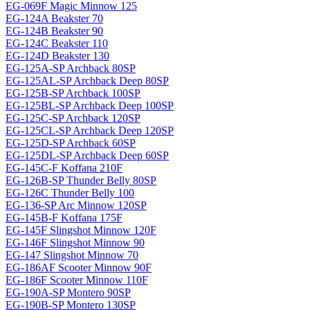
EG-069F Magiс Minnow 125
EG-124A Beakster 70
EG-124B Beakster 90
EG-124C Beakster 110
EG-124D Beakster 130
EG-125A-SP Archback 80SP
EG-125AL-SP Archback Deep 80SP
EG-125B-SP Archback 100SP
EG-125BL-SP Archback Deep 100SP
EG-125C-SP Archback 120SP
EG-125CL-SP Archback Deep 120SP
EG-125D-SP Archback 60SP
EG-125DL-SP Archback Deep 60SP
EG-145C-F Koffana 210F
EG-126B-SP Thunder Belly 80SP
EG-126C Thunder Belly 100
EG-136-SP Arc Minnow 120SP
EG-145B-F Koffana 175F
EG-145F Slingshot Minnow 120F
EG-146F Slingshot Minnow 90
EG-147 Slingshot Minnow 70
EG-186AF Scooter Minnow 90F
EG-186F Scooter Minnow 110F
EG-190A-SP Montero 90SP
EG-190B-SP Montero 130SP