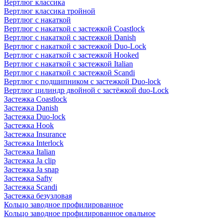
Вертлюг классика
Вертлюг классика тройной
Вертлюг с накаткой
Вертлюг с накаткой с застежкой Coastlock
Вертлюг с накаткой с застежкой Danish
Вертлюг с накаткой с застежкой Duo-Lock
Вертлюг с накаткой с застежкой Hooked
Вертлюг с накаткой с застежкой Italian
Вертлюг с накаткой с застежкой Scandi
Вертлюг с подшипником с застежкой Duo-lock
Вертлюг цилиндр двойной с застёжкой duo-Lock
Застежка Coastlock
Застежка Danish
Застежка Duo-lock
Застежка Hook
Застежка Insurance
Застежка Interlock
Застежка Italian
Застежка Ja clip
Застежка Ja snap
Застежка Safty
Застежка Scandi
Застежка безузловая
Кольцо заводное профилированное
Кольцо заводное профилированное овальное