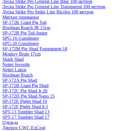
Леска Strike Pro General Line Blue 100 метров
Леска Strike Pro General Line Transparent 100 метров
Леска Strike Pro Strike Line Bicolor 100 метров
Мягкие приманки
SP-172K Giant Pig Tail
Hooligan Roach JR 15cm
SP-172R Pig Tail Junior
SPG-16 Gunslinger
SPG-20 Gunslinger
SP-172M Pig Shad Tournament 18
Monkey Brute 17cm
Shark Shad
Nettel Juvenile
Nettel Laken
Hooligan Roach
SP-172A Pig Shad
SP-172B Giant Pig Shad
SP-172C Pig Shad Jr 20
SP-172D Pig Shad Nano 15
SP-172E Piglet Shad 10
SP-172F Piglet Shad 8.5
SPT-13 Tumbler Shad 13
SPT-17 Tumbler Shad 17
Одежда
Джерси CWC ExCool