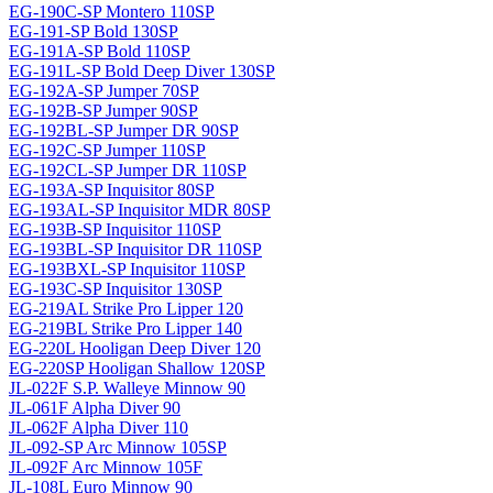
EG-190C-SP Montero 110SP
EG-191-SP Bold 130SP
EG-191A-SP Bold 110SP
EG-191L-SP Bold Deep Diver 130SP
EG-192A-SP Jumper 70SP
EG-192B-SP Jumper 90SP
EG-192BL-SP Jumper DR 90SP
EG-192C-SP Jumper 110SP
EG-192CL-SP Jumper DR 110SP
EG-193A-SP Inquisitor 80SP
EG-193AL-SP Inquisitor MDR 80SP
EG-193B-SP Inquisitor 110SP
EG-193BL-SP Inquisitor DR 110SP
EG-193BXL-SP Inquisitor 110SP
EG-193C-SP Inquisitor 130SP
EG-219AL Strike Pro Lipper 120
EG-219BL Strike Pro Lipper 140
EG-220L Hooligan Deep Diver 120
EG-220SP Hooligan Shallow 120SP
JL-022F S.P. Walleye Minnow 90
JL-061F Alpha Diver 90
JL-062F Alpha Diver 110
JL-092-SP Arc Minnow 105SP
JL-092F Arc Minnow 105F
JL-108L Euro Minnow 90