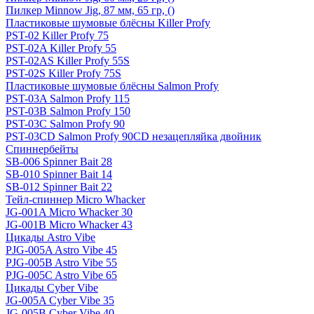
Пилкер Minnow Jig, 87 мм, 65 гр, ()
Пластиковые шумовые блёсны Killer Profy
PST-02 Killer Profy 75
PST-02A Killer Profy 55
PST-02AS Killer Profy 55S
PST-02S Killer Profy 75S
Пластиковые шумовые блёсны Salmon Profy
PST-03A Salmon Profy 115
PST-03B Salmon Profy 150
PST-03C Salmon Profy 90
PST-03CD Salmon Profy 90CD незацепляйка двойник
Спиннербейты
SB-006 Spinner Bait 28
SB-010 Spinner Bait 14
SB-012 Spinner Bait 22
Тейл-спиннер Micro Whacker
JG-001A Micro Whacker 30
JG-001B Micro Whacker 43
Цикады Astro Vibe
PJG-005A Astro Vibe 45
PJG-005B Astro Vibe 55
PJG-005C Astro Vibe 65
Цикады Cyber Vibe
JG-005A Cyber Vibe 35
JG-005B Cyber Vibe 40