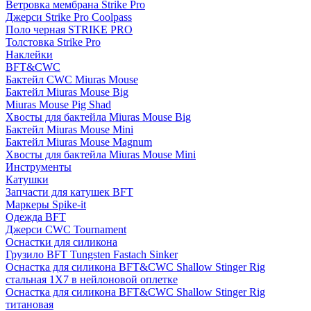
Ветровка мембрана Strike Pro
Джерси Strike Pro Coolpass
Поло черная STRIKE PRO
Толстовка Strike Pro
Наклейки
BFT&CWC
Бактейл CWC Miuras Mouse
Бактейл Miuras Mouse Big
Miuras Mouse Pig Shad
Хвосты для бактейла Miuras Mouse Big
Бактейл Miuras Mouse Mini
Бактейл Miuras Mouse Magnum
Хвосты для бактейла Miuras Mouse Mini
Инструменты
Катушки
Запчасти для катушек BFT
Маркеры Spike-it
Одежда BFT
Джерси CWC Tournament
Оснастки для силикона
Грузило BFT Tungsten Fastach Sinker
Оснастка для силикона BFT&CWC Shallow Stinger Rig
стальная 1X7 в нейлоновой оплетке
Оснастка для силикона BFT&CWC Shallow Stinger Rig
титановая