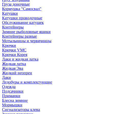
Груза доночные
Кормушка "Самосвал"
Катушки
Катушки проводочные
Обслуживание катушек
Контейнеры
Зимние рыболовные ящики
Контейнеры разные
Мотыльницы и червячницы
Крючки
Крючки VMC
Крючки Корея
Лаки и жидкая латка
Жидкая латка
Жидкая Эва
Жидкий неопрен
Лаки
Ледобуры и комплектующие
Одежда
Подсачники
Приманки
Блесна зимние
Мормышки
Сигнализаторы клева