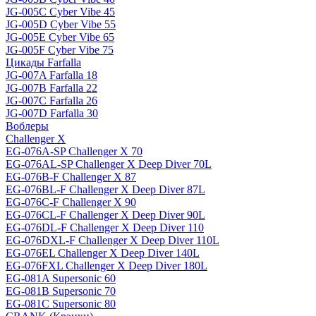
JG-005C Cyber Vibe 45
JG-005D Cyber Vibe 55
JG-005E Cyber Vibe 65
JG-005F Cyber Vibe 75
Цикады Farfalla
JG-007A Farfalla 18
JG-007B Farfalla 22
JG-007C Farfalla 26
JG-007D Farfalla 30
Воблеры
Challenger X
EG-076A-SP Challenger X 70
EG-076AL-SP Challenger X Deep Diver 70L
EG-076B-F Challenger X 87
EG-076BL-F Challenger X Deep Diver 87L
EG-076C-F Challenger X 90
EG-076CL-F Challenger X Deep Diver 90L
EG-076DL-F Challenger X Deep Diver 110
EG-076DXL-F Challenger X Deep Diver 110L
EG-076EL Challenger X Deep Diver 140L
EG-076FXL Challenger X Deep Diver 180L
EG-081A Supersonic 60
EG-081B Supersonic 70
EG-081C Supersonic 80