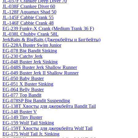
JL-037F Crankee Deep Diver 70
JL-038F Crankee Diver 60
JL-128F Aquamax Shad 50
JL-145F Cabbie Crank 55
JL-146F Cabbie Crank 48
EG-239 Funky-X Crank (Medium Trank 36 F)
JL-038L Chubby Crank 58L
JerkBaits & BigBaits (Джеркбейты и Бигбейты)
EG-228A Buster Swim Junior
EG-078 Big Bandit Sinking
EG-230 Catchy Jerk
EG-048 Buster Jerk Sinking
EG-048S Buster Jerk Shallow Runner
EG-049 Buster Jerk II Shallow Runner
EG-050 Baby Buster
EG-051 X Buster Sinking
EG-064 Belly Buster
EG-077 Top Bandit
EG-078SP Big Bandit Suspending
EG-138T Хвосты для джеркбейта Bandit Tail
EG-148 Buster V
EG-149 Tiny Buster
EG-159 Wolf Tail Sinking
EG-159T Хвосты для джеркбейта Wolf Tail
EG-175 Wolf Tail Jr. Sinking