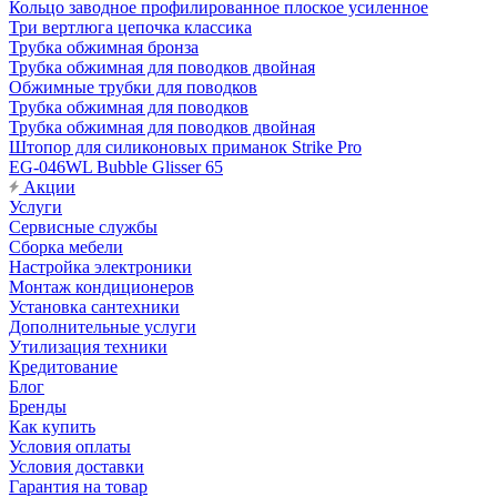
Кольцо заводное профилированное плоское усиленное
Три вертлюга цепочка классика
Трубка обжимная бронза
Трубка обжимная для поводков двойная
Обжимные трубки для поводков
Трубка обжимная для поводков
Трубка обжимная для поводков двойная
Штопор для силиконовых приманок Strike Pro
EG-046WL Bubble Glisser 65
Акции
Услуги
Сервисные службы
Сборка мебели
Настройка электроники
Монтаж кондиционеров
Установка сантехники
Дополнительные услуги
Утилизация техники
Кредитование
Блог
Бренды
Как купить
Условия оплаты
Условия доставки
Гарантия на товар