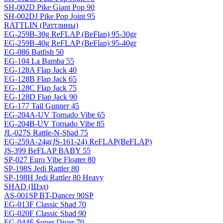
SH-002D Pike Giant Pop 90
SH-002DJ Pike Pop Joint 95
RATTLIN (Раттлины)
EG-259B-30g ReFLAP (BeFlap) 95-30gr
EG-259B-40g ReFLAP (BeFlap) 95-40gr
EG-086 Batfish 50
EG-104 La Bamba 55
EG-128A Flap Jack 40
EG-128B Flap Jack 65
EG-128C Flap Jack 75
EG-128D Flap Jack 90
EG-177 Tail Gunner 45
EG-204A-UV Tornado Vibe 65
EG-204B-UV Tornado Vibe 85
JL-027S Rattle-N-Shad 75
EG-259A-24g(JS-161-24) ReFLAP(BeFLAP)
JS-399 BeFLAP BABY 55
SP-027 Euro Vibe Floater 80
SP-198S Jedi Rattler 80
SP-198H Jedi Rattler 80 Heavy
SHAD (Шэд)
AS-001SP BT-Dancer 90SP
EG-013F Classic Shad 70
EG-020F Classic Shad 90
EG-044F Super Diver 70