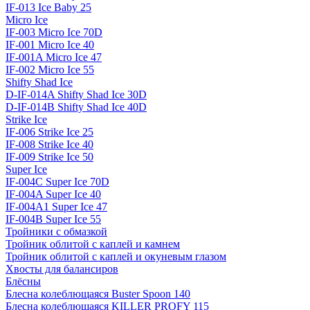
IF-013 Ice Baby 25
Micro Ice
IF-003 Micro Ice 70D
IF-001 Micro Ice 40
IF-001A Micro Ice 47
IF-002 Micro Ice 55
Shifty Shad Ice
D-IF-014A Shifty Shad Ice 30D
D-IF-014B Shifty Shad Ice 40D
Strike Ice
IF-006 Strike Ice 25
IF-008 Strike Ice 40
IF-009 Strike Ice 50
Super Ice
IF-004C Super Ice 70D
IF-004A Super Ice 40
IF-004A1 Super Ice 47
IF-004B Super Ice 55
Тройники с обмазкой
Тройник облитой с каплей и камнем
Тройник облитой с каплей и окуневым глазом
Хвосты для балансиров
Блёсны
Блесна колеблющаяся Buster Spoon 140
Блесна колеблющаяся KILLER PROFY 115