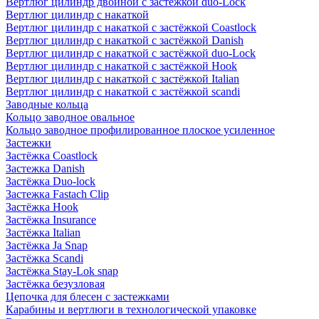
Вертлюг цилиндр двойной с застёжкой duo-Lock
Вертлюг цилиндр с накаткой
Вертлюг цилиндр с накаткой с застёжкой Coastlock
Вертлюг цилиндр с накаткой с застёжкой Danish
Вертлюг цилиндр с накаткой с застёжкой duo-Lock
Вертлюг цилиндр с накаткой с застёжкой Hook
Вертлюг цилиндр с накаткой с застёжкой Italian
Вертлюг цилиндр с накаткой с застёжкой scandi
Заводные кольца
Кольцо заводное овальное
Кольцо заводное профилированное плоское усиленное
Застежки
Застёжка Coastlock
Застежка Danish
Застёжка Duo-lock
Застежка Fastach Clip
Застёжка Hook
Застёжка Insurance
Застёжка Italian
Застёжка Ja Snap
Застёжка Scandi
Застёжка Stay-Lok snap
Застёжка безузловая
Цепочка для блесен с застежками
Карабины и вертлюги в технологической упаковке