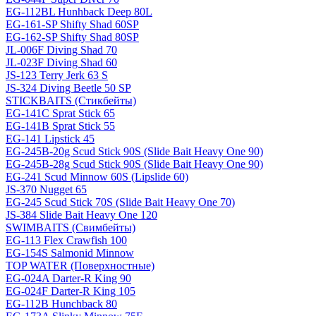
EG-112BL Hunhback Deep 80L
EG-161-SP Shifty Shad 60SP
EG-162-SP Shifty Shad 80SP
JL-006F Diving Shad 70
JL-023F Diving Shad 60
JS-123 Terry Jerk 63 S
JS-324 Diving Beetle 50 SP
STICKBAITS (Стикбейты)
EG-141C Sprat Stick 65
EG-141B Sprat Stick 55
EG-141 Lipstick 45
EG-245B-20g Scud Stick 90S (Slide Bait Heavy One 90)
EG-245B-28g Scud Stick 90S (Slide Bait Heavy One 90)
EG-241 Scud Minnow 60S (Lipslide 60)
JS-370 Nugget 65
EG-245 Scud Stick 70S (Slide Bait Heavy One 70)
JS-384 Slide Bait Heavy One 120
SWIMBAITS (Свимбейты)
EG-113 Flex Crawfish 100
EG-154S Salmonid Minnow
TOP WATER (Поверхностные)
EG-024A Darter-R King 90
EG-024F Darter-R King 105
EG-112B Hunchback 80