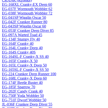
CRANK (Крэнки)
EG-168XL Cranky-EX Deep 60
EG-037F Wormouth Wobbler 62
EG-038F Wormouth Wobbler 72
EG-041SP Wigglin Oscar 50
EG-042F Crankee Runner 80
EG-043SP Wigglin Oscar 60
EG-053F Crankee Deep Diver 85
EG-097A Warted Toad 45
EG-134F Stumpy Fly 40
EG-164F Cranky 40
EG-164L Cranky Deep 40
EG-164S Cranky 40S
EG-164SL-F Cranky-X SS 40
EG-165F Cranky-X 50
EG-165L Cranky-X Deep 50
EG-165SL-F Cranky-X SS 50
EG-224 Crankee Deep Runner 100
EG-168L Cranky-X Deep 60
EG-174F Beetle Buster 40
EG-185F Sparrow 70
EG-202F Candy Crank 40
EG-750F Yoda Wobbler 50
EG-751F Dworf Wobbler 50
JL-036F Crankee Deep Diver 55