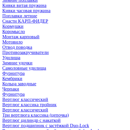
Зимние поплавки
Кивки витая пружина
Кивки часовая пружина
Поплавки летние
Снасти КАРП-ФИДЕР
Кормушки
Коромысло
Монтаж карповый
Мотовило
Отвод поводка
Противозакручиватели
Удилища
Зимние удочки
Самоловные удилища
Фурнитура
Кембрики
Кольца заводные
Черпаки
Фурнитура
Вертлюг классический
Вертлюг классика тройник
Вертлюг классический
Три вертлюга классика (цепочка)
Вертлюг цилиндр с накаткой
Вертлюг подшипник с застёжкой Duo-Lock