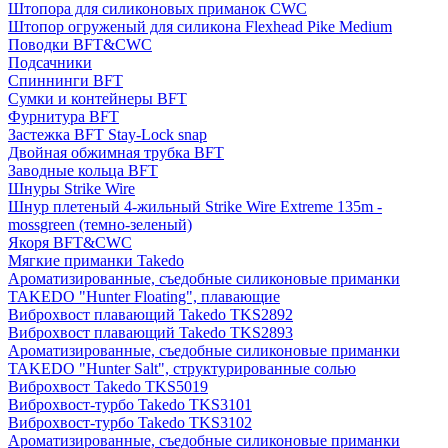
Штопора для силиконовых приманок CWC
Штопор огруженый для силикона Flexhead Pike Medium
Поводки BFT&CWC
Подсачники
Спиннинги BFT
Сумки и контейнеры BFT
Фурнитура BFT
Застежка BFT Stay-Lock snap
Двойная обжимная трубка BFT
Заводные кольца BFT
Шнуры Strike Wire
Шнур плетеный 4-жильный Strike Wire Extreme 135m -
mossgreen (темно-зеленый)
Якоря BFT&CWC
Мягкие приманки Takedo
Ароматизированные, съедобные силиконовые приманки
TAKEDO "Hunter Floating", плавающие
Виброхвост плавающий Takedo TKS2892
Виброхвост плавающий Takedo TKS2893
Ароматизированные, съедобные силиконовые приманки
TAKEDO "Hunter Salt", структурированные солью
Виброхвост Takedo TKS5019
Виброхвост-турбо Takedo TKS3101
Виброхвост-турбо Takedo TKS3102
Ароматизированные, съедобные силиконовые приманки