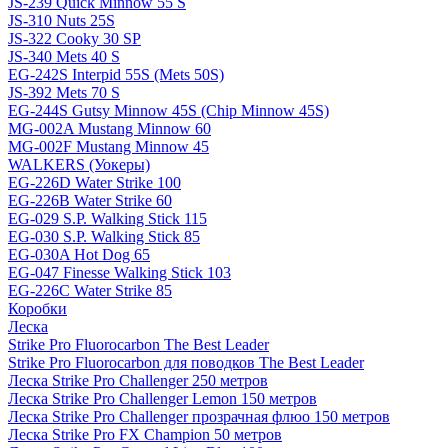
JS-239 Quick Minnow 55 S
JS-310 Nuts 25S
JS-322 Cooky 30 SP
JS-340 Mets 40 S
EG-242S Interpid 55S (Mets 50S)
JS-392 Mets 70 S
EG-244S Gutsy Minnow 45S (Chip Minnow 45S)
MG-002A Mustang Minnow 60
MG-002F Mustang Minnow 45
WALKERS (Уокеры)
EG-226D Water Strike 100
EG-226B Water Strike 60
EG-029 S.P. Walking Stick 115
EG-030 S.P. Walking Stick 85
EG-030A Hot Dog 65
EG-047 Finesse Walking Stick 103
EG-226C Water Strike 85
Коробки
Леска
Strike Pro Fluorocarbon The Best Leader
Strike Pro Fluorocarbon для поводков The Best Leader
Леска Strike Pro Challenger 250 метров
Леска Strike Pro Challenger Lemon 150 метров
Леска Strike Pro Challenger прозрачная флюо 150 метров
Леска Strike Pro FX Champion 50 метров