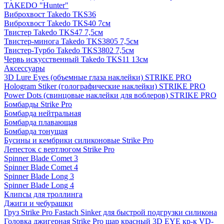
TAKEDO "Hunter"
Виброхвост Takedo TKS36
Виброхвост Takedo TKS40 7см
Твистер Takedo TKS47 7,5см
Твистер-минога Takedo TKS3805 7,5см
Твистер-Турбо Takedo TKS3802 7,5см
Червь искусственный Takedo TKS11 13см
Аксессуары
3D Lure Eyes (объемные глаза наклейки) STRIKE PRO
Hologram Stiker (голографические наклейки) STRIKE PRO
Power Dots (свинцовые наклейки для воблеров) STRIKE PRO
Бомбарды Strike Pro
Бомбарда нейтральная
Бомбарда плавающая
Бомбарда тонущая
Бусины и кембрики силиконовые Strike Pro
Лепесток с вертлюгом Strike Pro
Spinner Blade Comet 3
Spinner Blade Comet 4
Spinner Blade Long 3
Spinner Blade Long 4
Клипсы для троллинга
Джиги и чебурашки
Груз Strike Pro Fastach Sinker для быстрой подгрузки силикона
Головка джигерная Strike Pro шар красный 3D EYE кр-к VD-