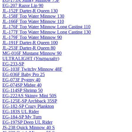
EG-173A Slinky Minnow 75F
EG-207 Razor Lip 90
JL-152F Darter-R Queen 130
JL-158F Top Water Minnow 130
JL-166F Top Water Minnow 110
JL-176F Top Water Minnow Long Casting 110
JL-177F Top Water Minnow Long Casting 130
JL-179F Top Water Minnow 90
JL-191F Darter-R Queen 100
JL-253F Darter-R Queen 80
MG-016F Mustang Minnow 90
ULTRALIGHT (Ультралайт)
EG-233-SP
EG-103F Twitchy Minnow 48F
EG-036F Baby Pro 25
EG-073F Pygmy 40
EG-074SP Midge 40
EG-114SP Shrimp 50
EG-222AS Skinny Mini 50S
EG-125E-SP Archback 35SP
EG-182-SP Crazy Plankton
EG-183S UL Rider
EG-184-SP My Turn
EG-197SP Deep UL Rider
JS-238 Quick Minnow 40 S