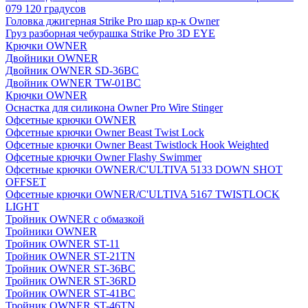
079 120 градусов
Головка джигерная Strike Pro шар кр-к Owner
Груз разборная чебурашка Strike Pro 3D EYE
Крючки OWNER
Двойники OWNER
Двойник OWNER SD-36BC
Двойник OWNER TW-01BC
Крючки OWNER
Оснастка для силикона Owner Pro Wire Stinger
Офсетные крючки OWNER
Офсетные крючки Owner Beast Twist Lock
Офсетные крючки Owner Beast Twistlock Hook Weighted
Офсетные крючки Owner Flashy Swimmer
Офсетные крючки OWNER/C'ULTIVA 5133 DOWN SHOT
OFFSET
Офсетные крючки OWNER/C'ULTIVA 5167 TWISTLOCK
LIGHT
Тройник OWNER с обмазкой
Тройники OWNER
Тройник OWNER ST-11
Тройник OWNER ST-21TN
Тройник OWNER ST-36BC
Тройник OWNER ST-36RD
Тройник OWNER ST-41BC
Тройник OWNER ST-46TN