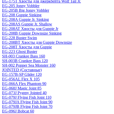
EG-175T Хвосты для джеркбейта Wolf Tail Jr.
EG-205 Jonny Vobbler
EG-205B Big Jonny Vobbler
EG-208 Guppie Sinking
EG-208A Guppie Jr. Sinking
EG-208AS Guppie Jr. Shallow
EG-208AT Хвосты для Guppie Jr
EG-208B Guppie Downsize Sinking
EG-228 Buster Swim
EG-208BT Хвосты для Guppie Downsize
EG-208T Хвосты для Guppie
EG-223 Ghost Buster
SH-003 Crankee Bass 160
SH-003B Crankee Bass 120
SH-002 Popper Sea Monster 160
JOINTED (Составные)
EG-157B-SP Glider 120
EG-056AL Flex X 105
EG-066A Flex Phantom 90
EG-068J Magic Joint 85
EG-073J Pygmy Jointed 40
EG-079J Flying Fish Joint 110
EG-079JA Flying Fish Joint 90
EG-079JB Flying Fish Joint 70
EG-096J Bobcat 60