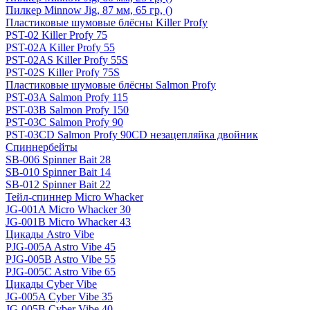
Пилкер Minnow Jig, 87 мм, 65 гр, ()
Пластиковые шумовые блёсны Killer Profy
PST-02 Killer Profy 75
PST-02A Killer Profy 55
PST-02AS Killer Profy 55S
PST-02S Killer Profy 75S
Пластиковые шумовые блёсны Salmon Profy
PST-03A Salmon Profy 115
PST-03B Salmon Profy 150
PST-03C Salmon Profy 90
PST-03CD Salmon Profy 90CD незацепляйка двойник
Спиннербейты
SB-006 Spinner Bait 28
SB-010 Spinner Bait 14
SB-012 Spinner Bait 22
Тейл-спиннер Micro Whacker
JG-001A Micro Whacker 30
JG-001B Micro Whacker 43
Цикады Astro Vibe
PJG-005A Astro Vibe 45
PJG-005B Astro Vibe 55
PJG-005C Astro Vibe 65
Цикады Cyber Vibe
JG-005A Cyber Vibe 35
JG-005B Cyber Vibe 40