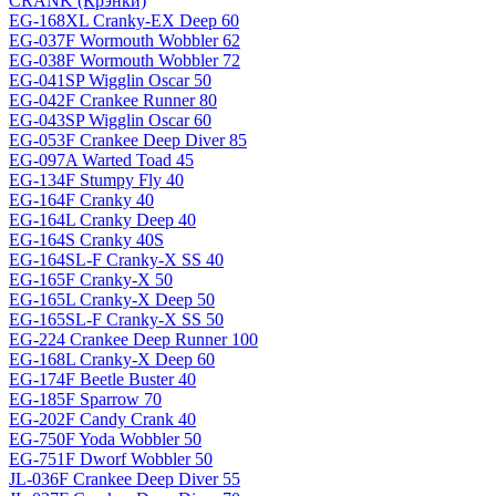
CRANK (Крэнки)
EG-168XL Cranky-EX Deep 60
EG-037F Wormouth Wobbler 62
EG-038F Wormouth Wobbler 72
EG-041SP Wigglin Oscar 50
EG-042F Crankee Runner 80
EG-043SP Wigglin Oscar 60
EG-053F Crankee Deep Diver 85
EG-097A Warted Toad 45
EG-134F Stumpy Fly 40
EG-164F Cranky 40
EG-164L Cranky Deep 40
EG-164S Cranky 40S
EG-164SL-F Cranky-X SS 40
EG-165F Cranky-X 50
EG-165L Cranky-X Deep 50
EG-165SL-F Cranky-X SS 50
EG-224 Crankee Deep Runner 100
EG-168L Cranky-X Deep 60
EG-174F Beetle Buster 40
EG-185F Sparrow 70
EG-202F Candy Crank 40
EG-750F Yoda Wobbler 50
EG-751F Dworf Wobbler 50
JL-036F Crankee Deep Diver 55