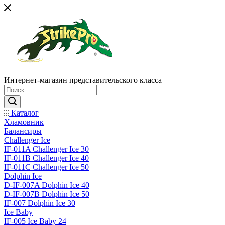
Интернет-магазин представительского класса
Каталог
Хламовник
Балансиры
Challenger Ice
IF-011A Challenger Ice 30
IF-011B Challenger Ice 40
IF-011C Challenger Ice 50
Dolphin Ice
D-IF-007A Dolphin Ice 40
D-IF-007B Dolphin Ice 50
IF-007 Dolphin Ice 30
Ice Baby
IF-005 Ice Baby 24