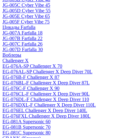
JG-005C Cyber Vibe 45
JG-005D Cyber Vibe 55
JG-005E Cyber Vibe 65
JG-005F Cyber Vibe 75
Цикады Farfalla
JG-007A Farfalla 18
JG-007B Farfalla 22
JG-007C Farfalla 26
JG-007D Farfalla 30
Воблеры
Challenger X
EG-076A-SP Challenger X 70
EG-076AL-SP Challenger X Deep Diver 70L
EG-076B-F Challenger X 87
EG-076BL-F Challenger X Deep Diver 87L
EG-076C-F Challenger X 90
EG-076CL-F Challenger X Deep Diver 90L
EG-076DL-F Challenger X Deep Diver 110
EG-076DXL-F Challenger X Deep Diver 110L
EG-076EL Challenger X Deep Diver 140L
EG-076FXL Challenger X Deep Diver 180L
EG-081A Supersonic 60
EG-081B Supersonic 70
EG-081C Supersonic 80