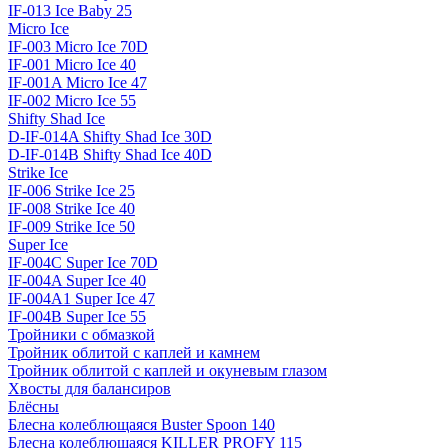
IF-013 Ice Baby 25
Micro Ice
IF-003 Micro Ice 70D
IF-001 Micro Ice 40
IF-001A Micro Ice 47
IF-002 Micro Ice 55
Shifty Shad Ice
D-IF-014A Shifty Shad Ice 30D
D-IF-014B Shifty Shad Ice 40D
Strike Ice
IF-006 Strike Ice 25
IF-008 Strike Ice 40
IF-009 Strike Ice 50
Super Ice
IF-004C Super Ice 70D
IF-004A Super Ice 40
IF-004A1 Super Ice 47
IF-004B Super Ice 55
Тройники с обмазкой
Тройник облитой с каплей и камнем
Тройник облитой с каплей и окуневым глазом
Хвосты для балансиров
Блёсны
Блесна колеблющаяся Buster Spoon 140
Блесна колеблющаяся KILLER PROFY 115