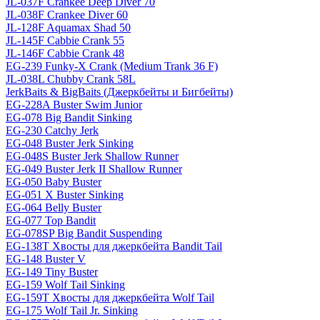
JL-037F Crankee Deep Diver 70
JL-038F Crankee Diver 60
JL-128F Aquamax Shad 50
JL-145F Cabbie Crank 55
JL-146F Cabbie Crank 48
EG-239 Funky-X Crank (Medium Trank 36 F)
JL-038L Chubby Crank 58L
JerkBaits & BigBaits (Джеркбейты и Бигбейты)
EG-228A Buster Swim Junior
EG-078 Big Bandit Sinking
EG-230 Catchy Jerk
EG-048 Buster Jerk Sinking
EG-048S Buster Jerk Shallow Runner
EG-049 Buster Jerk II Shallow Runner
EG-050 Baby Buster
EG-051 X Buster Sinking
EG-064 Belly Buster
EG-077 Top Bandit
EG-078SP Big Bandit Suspending
EG-138T Хвосты для джеркбейта Bandit Tail
EG-148 Buster V
EG-149 Tiny Buster
EG-159 Wolf Tail Sinking
EG-159T Хвосты для джеркбейта Wolf Tail
EG-175 Wolf Tail Jr. Sinking