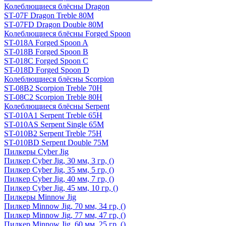
Колеблющиеся блёсны Dragon
ST-07F Dragon Treble 80M
ST-07FD Dragon Double 80M
Колеблющиеся блёсны Forged Spoon
ST-018A Forged Spoon A
ST-018B Forged Spoon B
ST-018C Forged Spoon C
ST-018D Forged Spoon D
Колеблющиеся блёсны Scorpion
ST-08B2 Scorpion Treble 70H
ST-08C2 Scorpion Treble 80H
Колеблющиеся блёсны Serpent
ST-010A1 Serpent Treble 65H
ST-010AS Serpent Single 65M
ST-010B2 Serpent Treble 75H
ST-010BD Serpent Double 75M
Пилкеры Cyber Jig
Пилкер Cyber Jig, 30 мм, 3 гр, ()
Пилкер Cyber Jig, 35 мм, 5 гр, ()
Пилкер Cyber Jig, 40 мм, 7 гр, ()
Пилкер Cyber Jig, 45 мм, 10 гр, ()
Пилкеры Minnow Jig
Пилкер Minnow Jig, 70 мм, 34 гр, ()
Пилкер Minnow Jig, 77 мм, 47 гр, ()
Пилкер Minnow Jig, 60 мм, 25 гр, ()