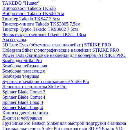
TAKEDO "Hunter"
Виброхвост Takedo TKS36
Виброхвост Takedo TKS40 7см
Твистер Takedo TKS47 7,5см
Твистер-минога Takedo TKS3805 7,5см
Твистер-Турбо Takedo TKS3802 7,5см
Червь искусственный Takedo TKS11 13см
Аксессуары
3D Lure Eyes (объемные глаза наклейки) STRIKE PRO
Hologram Stiker (голографические наклейки) STRIKE PRO
Power Dots (свинцовые наклейки для воблеров) STRIKE PRO
Бомбарды Strike Pro
Бомбарда нейтральная
Бомбарда плавающая
Бомбарда тонущая
Бусины и кембрики силиконовые Strike Pro
Лепесток с вертлюгом Strike Pro
Spinner Blade Comet 3
Spinner Blade Comet 4
Spinner Blade Long 3
Spinner Blade Long 4
Клипсы для троллинга
Джиги и чебурашки
Груз Strike Pro Fastach Sinker для быстрой подгрузки силикона
Головка джигерная Strike Pro шар красный 3D EYE кр-к VD-