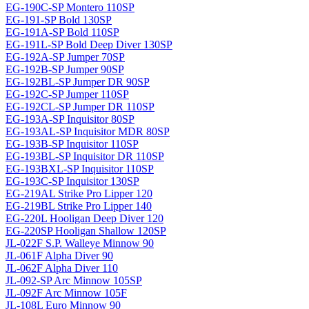
EG-190C-SP Montero 110SP
EG-191-SP Bold 130SP
EG-191A-SP Bold 110SP
EG-191L-SP Bold Deep Diver 130SP
EG-192A-SP Jumper 70SP
EG-192B-SP Jumper 90SP
EG-192BL-SP Jumper DR 90SP
EG-192C-SP Jumper 110SP
EG-192CL-SP Jumper DR 110SP
EG-193A-SP Inquisitor 80SP
EG-193AL-SP Inquisitor MDR 80SP
EG-193B-SP Inquisitor 110SP
EG-193BL-SP Inquisitor DR 110SP
EG-193BXL-SP Inquisitor 110SP
EG-193C-SP Inquisitor 130SP
EG-219AL Strike Pro Lipper 120
EG-219BL Strike Pro Lipper 140
EG-220L Hooligan Deep Diver 120
EG-220SP Hooligan Shallow 120SP
JL-022F S.P. Walleye Minnow 90
JL-061F Alpha Diver 90
JL-062F Alpha Diver 110
JL-092-SP Arc Minnow 105SP
JL-092F Arc Minnow 105F
JL-108L Euro Minnow 90