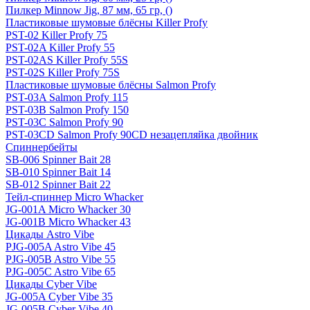
Пилкер Minnow Jig, 87 мм, 65 гр, ()
Пластиковые шумовые блёсны Killer Profy
PST-02 Killer Profy 75
PST-02A Killer Profy 55
PST-02AS Killer Profy 55S
PST-02S Killer Profy 75S
Пластиковые шумовые блёсны Salmon Profy
PST-03A Salmon Profy 115
PST-03B Salmon Profy 150
PST-03C Salmon Profy 90
PST-03CD Salmon Profy 90CD незацепляйка двойник
Спиннербейты
SB-006 Spinner Bait 28
SB-010 Spinner Bait 14
SB-012 Spinner Bait 22
Тейл-спиннер Micro Whacker
JG-001A Micro Whacker 30
JG-001B Micro Whacker 43
Цикады Astro Vibe
PJG-005A Astro Vibe 45
PJG-005B Astro Vibe 55
PJG-005C Astro Vibe 65
Цикады Cyber Vibe
JG-005A Cyber Vibe 35
JG-005B Cyber Vibe 40