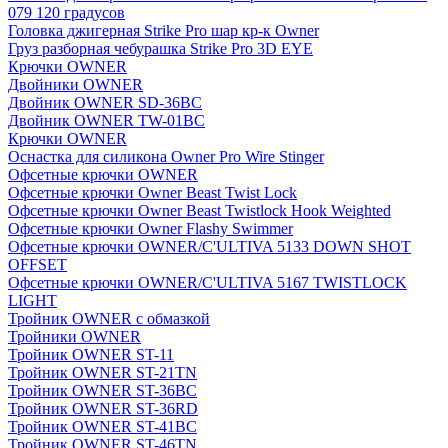
079 120 градусов
Головка джигерная Strike Pro шар кр-к Owner
Груз разборная чебурашка Strike Pro 3D EYE
Крючки OWNER
Двойники OWNER
Двойник OWNER SD-36BC
Двойник OWNER TW-01BC
Крючки OWNER
Оснастка для силикона Owner Pro Wire Stinger
Офсетные крючки OWNER
Офсетные крючки Owner Beast Twist Lock
Офсетные крючки Owner Beast Twistlock Hook Weighted
Офсетные крючки Owner Flashy Swimmer
Офсетные крючки OWNER/C'ULTIVA 5133 DOWN SHOT
OFFSET
Офсетные крючки OWNER/C'ULTIVA 5167 TWISTLOCK
LIGHT
Тройник OWNER с обмазкой
Тройники OWNER
Тройник OWNER ST-11
Тройник OWNER ST-21TN
Тройник OWNER ST-36BC
Тройник OWNER ST-36RD
Тройник OWNER ST-41BC
Тройник OWNER ST-46TN