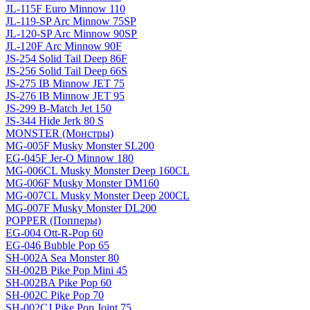
JL-115F Euro Minnow 110
JL-119-SP Arc Minnow 75SP
JL-120-SP Arc Minnow 90SP
JL-120F Arc Minnow 90F
JS-254 Solid Tail Deep 86F
JS-256 Solid Tail Deep 66S
JS-275 IB Minnow JET 75
JS-276 IB Minnow JET 95
JS-299 B-Match Jet 150
JS-344 Hide Jerk 80 S
MONSTER (Монстры)
MG-005F Musky Monster SL200
EG-045F Jer-O Minnow 180
MG-006CL Musky Monster Deep 160CL
MG-006F Musky Monster DM160
MG-007CL Musky Monster Deep 200CL
MG-007F Musky Monster DL200
POPPER (Попперы)
EG-004 Ott-R-Pop 60
EG-046 Bubble Pop 65
SH-002A Sea Monster 80
SH-002B Pike Pop Mini 45
SH-002BA Pike Pop 60
SH-002C Pike Pop 70
SH-002CJ Pike Pop Joint 75