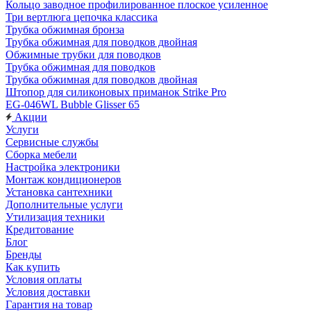
Кольцо заводное профилированное плоское усиленное
Три вертлюга цепочка классика
Трубка обжимная бронза
Трубка обжимная для поводков двойная
Обжимные трубки для поводков
Трубка обжимная для поводков
Трубка обжимная для поводков двойная
Штопор для силиконовых приманок Strike Pro
EG-046WL Bubble Glisser 65
Акции
Услуги
Сервисные службы
Сборка мебели
Настройка электроники
Монтаж кондиционеров
Установка сантехники
Дополнительные услуги
Утилизация техники
Кредитование
Блог
Бренды
Как купить
Условия оплаты
Условия доставки
Гарантия на товар