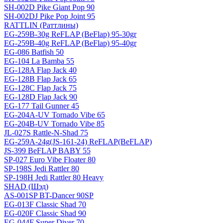
SH-002D Pike Giant Pop 90
SH-002DJ Pike Pop Joint 95
RATTLIN (Раттлины)
EG-259B-30g ReFLAP (BeFlap) 95-30gr
EG-259B-40g ReFLAP (BeFlap) 95-40gr
EG-086 Batfish 50
EG-104 La Bamba 55
EG-128A Flap Jack 40
EG-128B Flap Jack 65
EG-128C Flap Jack 75
EG-128D Flap Jack 90
EG-177 Tail Gunner 45
EG-204A-UV Tornado Vibe 65
EG-204B-UV Tornado Vibe 85
JL-027S Rattle-N-Shad 75
EG-259A-24g(JS-161-24) ReFLAP(BeFLAP)
JS-399 BeFLAP BABY 55
SP-027 Euro Vibe Floater 80
SP-198S Jedi Rattler 80
SP-198H Jedi Rattler 80 Heavy
SHAD (Шэд)
AS-001SP BT-Dancer 90SP
EG-013F Classic Shad 70
EG-020F Classic Shad 90
EG-044F Super Diver 70