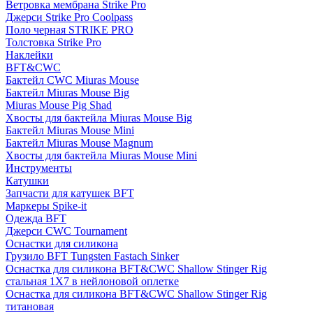
Ветровка мембрана Strike Pro
Джерси Strike Pro Coolpass
Поло черная STRIKE PRO
Толстовка Strike Pro
Наклейки
BFT&CWC
Бактейл CWC Miuras Mouse
Бактейл Miuras Mouse Big
Miuras Mouse Pig Shad
Хвосты для бактейла Miuras Mouse Big
Бактейл Miuras Mouse Mini
Бактейл Miuras Mouse Magnum
Хвосты для бактейла Miuras Mouse Mini
Инструменты
Катушки
Запчасти для катушек BFT
Маркеры Spike-it
Одежда BFT
Джерси CWC Tournament
Оснастки для силикона
Грузило BFT Tungsten Fastach Sinker
Оснастка для силикона BFT&CWC Shallow Stinger Rig
стальная 1X7 в нейлоновой оплетке
Оснастка для силикона BFT&CWC Shallow Stinger Rig
титановая