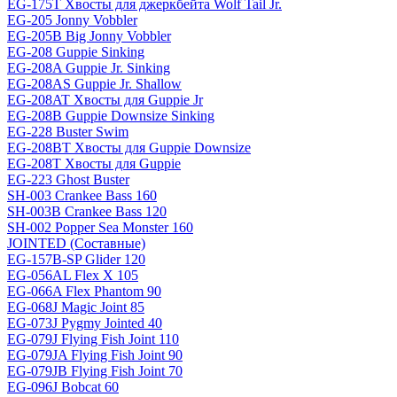
EG-175T Хвосты для джеркбейта Wolf Tail Jr.
EG-205 Jonny Vobbler
EG-205B Big Jonny Vobbler
EG-208 Guppie Sinking
EG-208A Guppie Jr. Sinking
EG-208AS Guppie Jr. Shallow
EG-208AT Хвосты для Guppie Jr
EG-208B Guppie Downsize Sinking
EG-228 Buster Swim
EG-208BT Хвосты для Guppie Downsize
EG-208T Хвосты для Guppie
EG-223 Ghost Buster
SH-003 Crankee Bass 160
SH-003B Crankee Bass 120
SH-002 Popper Sea Monster 160
JOINTED (Составные)
EG-157B-SP Glider 120
EG-056AL Flex X 105
EG-066A Flex Phantom 90
EG-068J Magic Joint 85
EG-073J Pygmy Jointed 40
EG-079J Flying Fish Joint 110
EG-079JA Flying Fish Joint 90
EG-079JB Flying Fish Joint 70
EG-096J Bobcat 60