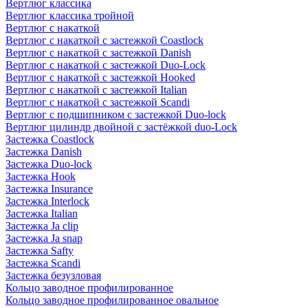
Вертлюг классика
Вертлюг классика тройной
Вертлюг с накаткой
Вертлюг с накаткой с застежкой Coastlock
Вертлюг с накаткой с застежкой Danish
Вертлюг с накаткой с застежкой Duo-Lock
Вертлюг с накаткой с застежкой Hooked
Вертлюг с накаткой с застежкой Italian
Вертлюг с накаткой с застежкой Scandi
Вертлюг с подшипником с застежкой Duo-lock
Вертлюг цилиндр двойной с застёжкой duo-Lock
Застежка Coastlock
Застежка Danish
Застежка Duo-lock
Застежка Hook
Застежка Insurance
Застежка Interlock
Застежка Italian
Застежка Ja clip
Застежка Ja snap
Застежка Safty
Застежка Scandi
Застежка безузловая
Кольцо заводное профилированное
Кольцо заводное профилированное овальное