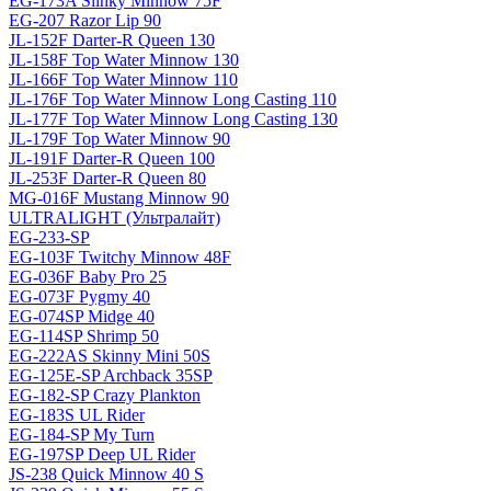
EG-173A Slinky Minnow 75F
EG-207 Razor Lip 90
JL-152F Darter-R Queen 130
JL-158F Top Water Minnow 130
JL-166F Top Water Minnow 110
JL-176F Top Water Minnow Long Casting 110
JL-177F Top Water Minnow Long Casting 130
JL-179F Top Water Minnow 90
JL-191F Darter-R Queen 100
JL-253F Darter-R Queen 80
MG-016F Mustang Minnow 90
ULTRALIGHT (Ультралайт)
EG-233-SP
EG-103F Twitchy Minnow 48F
EG-036F Baby Pro 25
EG-073F Pygmy 40
EG-074SP Midge 40
EG-114SP Shrimp 50
EG-222AS Skinny Mini 50S
EG-125E-SP Archback 35SP
EG-182-SP Crazy Plankton
EG-183S UL Rider
EG-184-SP My Turn
EG-197SP Deep UL Rider
JS-238 Quick Minnow 40 S