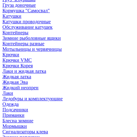
Груза доночные
Кормушка "Самосвал"
Катушки
Катушки проводочные
Обслуживание катушек
Контейнеры
Зимние рыболовные ящики
Контейнеры разные
Мотыльницы и червячницы
Крючки
Крючки VMC
Крючки Корея
Лаки и жидкая латка
Жидкая латка
Жидкая Эва
Жидкий неопрен
Лаки
Ледобуры и комплектующие
Одежда
Подсачники
Приманки
Блесна зимние
Мормышки
Сигнализаторы клева