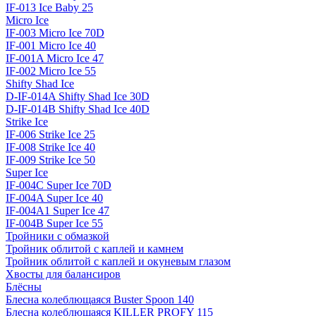
IF-013 Ice Baby 25
Micro Ice
IF-003 Micro Ice 70D
IF-001 Micro Ice 40
IF-001A Micro Ice 47
IF-002 Micro Ice 55
Shifty Shad Ice
D-IF-014A Shifty Shad Ice 30D
D-IF-014B Shifty Shad Ice 40D
Strike Ice
IF-006 Strike Ice 25
IF-008 Strike Ice 40
IF-009 Strike Ice 50
Super Ice
IF-004C Super Ice 70D
IF-004A Super Ice 40
IF-004A1 Super Ice 47
IF-004B Super Ice 55
Тройники с обмазкой
Тройник облитой с каплей и камнем
Тройник облитой с каплей и окуневым глазом
Хвосты для балансиров
Блёсны
Блесна колеблющаяся Buster Spoon 140
Блесна колеблющаяся KILLER PROFY 115