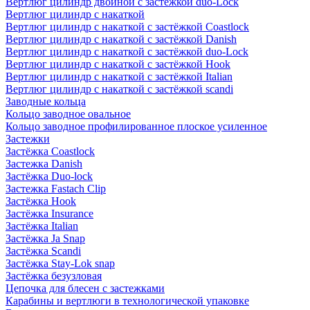
Вертлюг цилиндр двойной с застёжкой duo-Lock
Вертлюг цилиндр с накаткой
Вертлюг цилиндр с накаткой с застёжкой Coastlock
Вертлюг цилиндр с накаткой с застёжкой Danish
Вертлюг цилиндр с накаткой с застёжкой duo-Lock
Вертлюг цилиндр с накаткой с застёжкой Hook
Вертлюг цилиндр с накаткой с застёжкой Italian
Вертлюг цилиндр с накаткой с застёжкой scandi
Заводные кольца
Кольцо заводное овальное
Кольцо заводное профилированное плоское усиленное
Застежки
Застёжка Coastlock
Застежка Danish
Застёжка Duo-lock
Застежка Fastach Clip
Застёжка Hook
Застёжка Insurance
Застёжка Italian
Застёжка Ja Snap
Застёжка Scandi
Застёжка Stay-Lok snap
Застёжка безузловая
Цепочка для блесен с застежками
Карабины и вертлюги в технологической упаковке