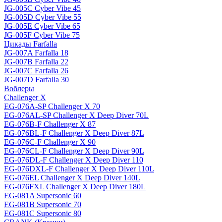
JG-005C Cyber Vibe 45
JG-005D Cyber Vibe 55
JG-005E Cyber Vibe 65
JG-005F Cyber Vibe 75
Цикады Farfalla
JG-007A Farfalla 18
JG-007B Farfalla 22
JG-007C Farfalla 26
JG-007D Farfalla 30
Воблеры
Challenger X
EG-076A-SP Challenger X 70
EG-076AL-SP Challenger X Deep Diver 70L
EG-076B-F Challenger X 87
EG-076BL-F Challenger X Deep Diver 87L
EG-076C-F Challenger X 90
EG-076CL-F Challenger X Deep Diver 90L
EG-076DL-F Challenger X Deep Diver 110
EG-076DXL-F Challenger X Deep Diver 110L
EG-076EL Challenger X Deep Diver 140L
EG-076FXL Challenger X Deep Diver 180L
EG-081A Supersonic 60
EG-081B Supersonic 70
EG-081C Supersonic 80