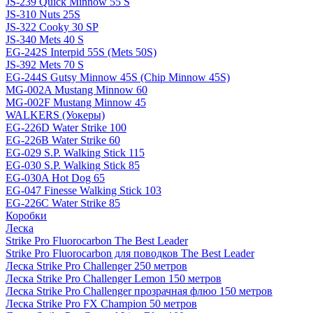
JS-239 Quick Minnow 55 S
JS-310 Nuts 25S
JS-322 Cooky 30 SP
JS-340 Mets 40 S
EG-242S Interpid 55S (Mets 50S)
JS-392 Mets 70 S
EG-244S Gutsy Minnow 45S (Chip Minnow 45S)
MG-002A Mustang Minnow 60
MG-002F Mustang Minnow 45
WALKERS (Уокеры)
EG-226D Water Strike 100
EG-226B Water Strike 60
EG-029 S.P. Walking Stick 115
EG-030 S.P. Walking Stick 85
EG-030A Hot Dog 65
EG-047 Finesse Walking Stick 103
EG-226C Water Strike 85
Коробки
Леска
Strike Pro Fluorocarbon The Best Leader
Strike Pro Fluorocarbon для поводков The Best Leader
Леска Strike Pro Challenger 250 метров
Леска Strike Pro Challenger Lemon 150 метров
Леска Strike Pro Challenger прозрачная флюо 150 метров
Леска Strike Pro FX Champion 50 метров