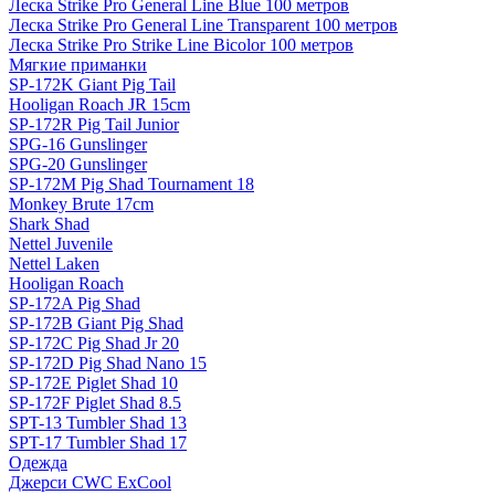
Леска Strike Pro General Line Blue 100 метров
Леска Strike Pro General Line Transparent 100 метров
Леска Strike Pro Strike Line Bicolor 100 метров
Мягкие приманки
SP-172K Giant Pig Tail
Hooligan Roach JR 15cm
SP-172R Pig Tail Junior
SPG-16 Gunslinger
SPG-20 Gunslinger
SP-172M Pig Shad Tournament 18
Monkey Brute 17cm
Shark Shad
Nettel Juvenile
Nettel Laken
Hooligan Roach
SP-172A Pig Shad
SP-172B Giant Pig Shad
SP-172C Pig Shad Jr 20
SP-172D Pig Shad Nano 15
SP-172E Piglet Shad 10
SP-172F Piglet Shad 8.5
SPT-13 Tumbler Shad 13
SPT-17 Tumbler Shad 17
Одежда
Джерси CWC ExCool