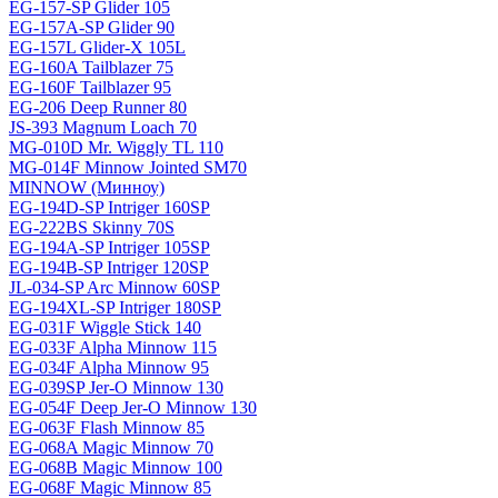
EG-157-SP Glider 105
EG-157A-SP Glider 90
EG-157L Glider-X 105L
EG-160A Tailblazer 75
EG-160F Tailblazer 95
EG-206 Deep Runner 80
JS-393 Magnum Loach 70
MG-010D Mr. Wiggly TL 110
MG-014F Minnow Jointed SM70
MINNOW (Минноу)
EG-194D-SP Intriger 160SP
EG-222BS Skinny 70S
EG-194A-SP Intriger 105SP
EG-194B-SP Intriger 120SP
JL-034-SP Arc Minnow 60SP
EG-194XL-SP Intriger 180SP
EG-031F Wiggle Stick 140
EG-033F Alpha Minnow 115
EG-034F Alpha Minnow 95
EG-039SP Jer-O Minnow 130
EG-054F Deep Jer-O Minnow 130
EG-063F Flash Minnow 85
EG-068A Magic Minnow 70
EG-068B Magic Minnow 100
EG-068F Magic Minnow 85