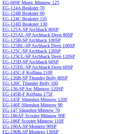
EG-069F Magiс Minnow 125
EG-124A Beakster 70
EG-124B Beakster 90
EG-124C Beakster 110
EG-124D Beakster 130
EG-125A-SP Archback 80SP
EG-125AL-SP Archback Deep 80SP
EG-125B-SP Archback 100SP
EG-125BL-SP Archback Deep 100SP
EG-125C-SP Archback 120SP
EG-125CL-SP Archback Deep 120SP
EG-125D-SP Archback 60SP
EG-125DL-SP Archback Deep 60SP
EG-145C-F Koffana 210F
EG-126B-SP Thunder Belly 80SP
EG-126C Thunder Belly 100
EG-136-SP Arc Minnow 120SP
EG-145B-F Koffana 175F
EG-145F Slingshot Minnow 120F
EG-146F Slingshot Minnow 90
EG-147 Slingshot Minnow 70
EG-186AF Scooter Minnow 90F
EG-186F Scooter Minnow 110F
EG-190A-SP Montero 90SP
EG-190B-SP Montero 130SP