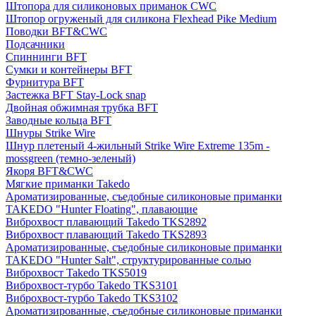
Штопора для силиконовых приманок CWC
Штопор огруженый для силикона Flexhead Pike Medium
Поводки BFT&CWC
Подсачники
Спиннинги BFT
Сумки и контейнеры BFT
Фурнитура BFT
Застежка BFT Stay-Lock snap
Двойная обжимная трубка BFT
Заводные кольца BFT
Шнуры Strike Wire
Шнур плетеный 4-жильный Strike Wire Extreme 135m -
mossgreen (темно-зеленый)
Якоря BFT&CWC
Мягкие приманки Takedo
Ароматизированные, съедобные силиконовые приманки
TAKEDO "Hunter Floating", плавающие
Виброхвост плавающий Takedo TKS2892
Виброхвост плавающий Takedo TKS2893
Ароматизированные, съедобные силиконовые приманки
TAKEDO "Hunter Salt", структурированные солью
Виброхвост Takedo TKS5019
Виброхвост-турбо Takedo TKS3101
Виброхвост-турбо Takedo TKS3102
Ароматизированные, съедобные силиконовые приманки