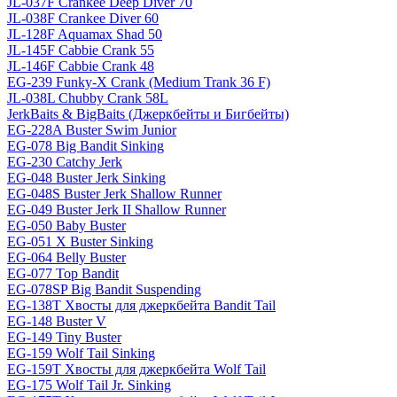
JL-037F Crankee Deep Diver 70
JL-038F Crankee Diver 60
JL-128F Aquamax Shad 50
JL-145F Cabbie Crank 55
JL-146F Cabbie Crank 48
EG-239 Funky-X Crank (Medium Trank 36 F)
JL-038L Chubby Crank 58L
JerkBaits & BigBaits (Джеркбейты и Бигбейты)
EG-228A Buster Swim Junior
EG-078 Big Bandit Sinking
EG-230 Catchy Jerk
EG-048 Buster Jerk Sinking
EG-048S Buster Jerk Shallow Runner
EG-049 Buster Jerk II Shallow Runner
EG-050 Baby Buster
EG-051 X Buster Sinking
EG-064 Belly Buster
EG-077 Top Bandit
EG-078SP Big Bandit Suspending
EG-138T Хвосты для джеркбейта Bandit Tail
EG-148 Buster V
EG-149 Tiny Buster
EG-159 Wolf Tail Sinking
EG-159T Хвосты для джеркбейта Wolf Tail
EG-175 Wolf Tail Jr. Sinking