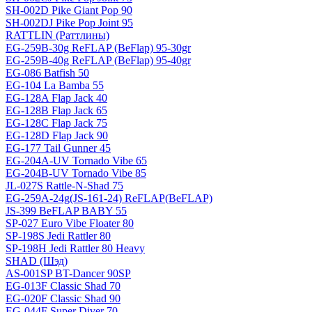
SH-002D Pike Giant Pop 90
SH-002DJ Pike Pop Joint 95
RATTLIN (Раттлины)
EG-259B-30g ReFLAP (BeFlap) 95-30gr
EG-259B-40g ReFLAP (BeFlap) 95-40gr
EG-086 Batfish 50
EG-104 La Bamba 55
EG-128A Flap Jack 40
EG-128B Flap Jack 65
EG-128C Flap Jack 75
EG-128D Flap Jack 90
EG-177 Tail Gunner 45
EG-204A-UV Tornado Vibe 65
EG-204B-UV Tornado Vibe 85
JL-027S Rattle-N-Shad 75
EG-259A-24g(JS-161-24) ReFLAP(BeFLAP)
JS-399 BeFLAP BABY 55
SP-027 Euro Vibe Floater 80
SP-198S Jedi Rattler 80
SP-198H Jedi Rattler 80 Heavy
SHAD (Шэд)
AS-001SP BT-Dancer 90SP
EG-013F Classic Shad 70
EG-020F Classic Shad 90
EG-044F Super Diver 70