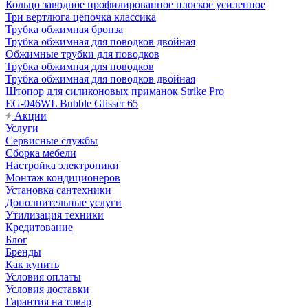
Кольцо заводное профилированное плоское усиленное
Три вертлюга цепочка классика
Трубка обжимная бронза
Трубка обжимная для поводков двойная
Обжимные трубки для поводков
Трубка обжимная для поводков
Трубка обжимная для поводков двойная
Штопор для силиконовых приманок Strike Pro
EG-046WL Bubble Glisser 65
Акции
Услуги
Сервисные службы
Сборка мебели
Настройка электроники
Монтаж кондиционеров
Установка сантехники
Дополнительные услуги
Утилизация техники
Кредитование
Блог
Бренды
Как купить
Условия оплаты
Условия доставки
Гарантия на товар