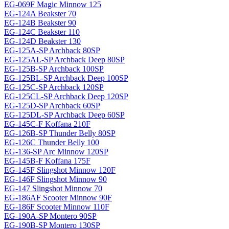
EG-069F Magiс Minnow 125
EG-124A Beakster 70
EG-124B Beakster 90
EG-124C Beakster 110
EG-124D Beakster 130
EG-125A-SP Archback 80SP
EG-125AL-SP Archback Deep 80SP
EG-125B-SP Archback 100SP
EG-125BL-SP Archback Deep 100SP
EG-125C-SP Archback 120SP
EG-125CL-SP Archback Deep 120SP
EG-125D-SP Archback 60SP
EG-125DL-SP Archback Deep 60SP
EG-145C-F Koffana 210F
EG-126B-SP Thunder Belly 80SP
EG-126C Thunder Belly 100
EG-136-SP Arc Minnow 120SP
EG-145B-F Koffana 175F
EG-145F Slingshot Minnow 120F
EG-146F Slingshot Minnow 90
EG-147 Slingshot Minnow 70
EG-186AF Scooter Minnow 90F
EG-186F Scooter Minnow 110F
EG-190A-SP Montero 90SP
EG-190B-SP Montero 130SP