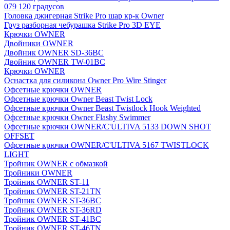
079 120 градусов
Головка джигерная Strike Pro шар кр-к Owner
Груз разборная чебурашка Strike Pro 3D EYE
Крючки OWNER
Двойники OWNER
Двойник OWNER SD-36BC
Двойник OWNER TW-01BC
Крючки OWNER
Оснастка для силикона Owner Pro Wire Stinger
Офсетные крючки OWNER
Офсетные крючки Owner Beast Twist Lock
Офсетные крючки Owner Beast Twistlock Hook Weighted
Офсетные крючки Owner Flashy Swimmer
Офсетные крючки OWNER/C'ULTIVA 5133 DOWN SHOT
OFFSET
Офсетные крючки OWNER/C'ULTIVA 5167 TWISTLOCK
LIGHT
Тройник OWNER с обмазкой
Тройники OWNER
Тройник OWNER ST-11
Тройник OWNER ST-21TN
Тройник OWNER ST-36BC
Тройник OWNER ST-36RD
Тройник OWNER ST-41BC
Тройник OWNER ST-46TN