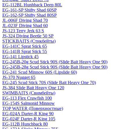
EG-112BL Hunhback Deep 80L
EG-161-SP Shifty Shad 60SP
EG-162-SP Shifty Shad 80SP
JL-006F Diving Shad 70
JL-023F Diving Shad 60
JS-123 Terry Jerk 63 S
JS-324 Diving Beetle 50 SP
STICKBAITS (Стикбейты)
EG-141C Sprat Stick 65
EG-141B Sprat Stick 55
EG-141 Lipstick 45
EG-245B-20g Scud Stick 90S (Slide Bait Heavy One 90)
EG-245B-28g Scud Stick 90S (Slide Bait Heavy One 90)
EG-241 Scud Minnow 60S (Lipslide 60)
JS-370 Nugget 65
EG-245 Scud Stick 70S (Slide Bait Heavy One 70)
JS-384 Slide Bait Heavy One 120
SWIMBAITS (Свимбейты)
EG-113 Flex Crawfish 100
EG-154S Salmonid Minnow
TOP WATER (Поверхностные)
EG-024A Darter-R King 90
EG-024F Darter-R King 105
EG-112B Hunchback 80