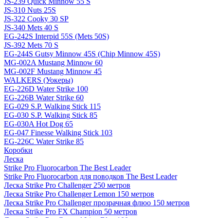
JS-239 Quick Minnow 55 S
JS-310 Nuts 25S
JS-322 Cooky 30 SP
JS-340 Mets 40 S
EG-242S Interpid 55S (Mets 50S)
JS-392 Mets 70 S
EG-244S Gutsy Minnow 45S (Chip Minnow 45S)
MG-002A Mustang Minnow 60
MG-002F Mustang Minnow 45
WALKERS (Уокеры)
EG-226D Water Strike 100
EG-226B Water Strike 60
EG-029 S.P. Walking Stick 115
EG-030 S.P. Walking Stick 85
EG-030A Hot Dog 65
EG-047 Finesse Walking Stick 103
EG-226C Water Strike 85
Коробки
Леска
Strike Pro Fluorocarbon The Best Leader
Strike Pro Fluorocarbon для поводков The Best Leader
Леска Strike Pro Challenger 250 метров
Леска Strike Pro Challenger Lemon 150 метров
Леска Strike Pro Challenger прозрачная флюо 150 метров
Леска Strike Pro FX Champion 50 метров