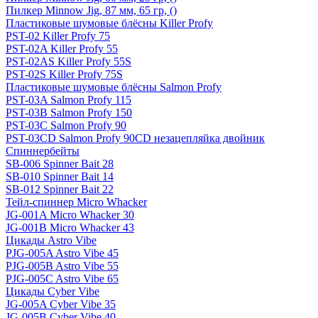
Пилкер Minnow Jig, 87 мм, 65 гр, ()
Пластиковые шумовые блёсны Killer Profy
PST-02 Killer Profy 75
PST-02A Killer Profy 55
PST-02AS Killer Profy 55S
PST-02S Killer Profy 75S
Пластиковые шумовые блёсны Salmon Profy
PST-03A Salmon Profy 115
PST-03B Salmon Profy 150
PST-03C Salmon Profy 90
PST-03CD Salmon Profy 90CD незацепляйка двойник
Спиннербейты
SB-006 Spinner Bait 28
SB-010 Spinner Bait 14
SB-012 Spinner Bait 22
Тейл-спиннер Micro Whacker
JG-001A Micro Whacker 30
JG-001B Micro Whacker 43
Цикады Astro Vibe
PJG-005A Astro Vibe 45
PJG-005B Astro Vibe 55
PJG-005C Astro Vibe 65
Цикады Cyber Vibe
JG-005A Cyber Vibe 35
JG-005B Cyber Vibe 40