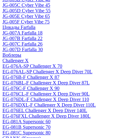
JG-005C Cyber Vibe 45
JG-005D Cyber Vibe 55
JG-005E Cyber Vibe 65
JG-005F Cyber Vibe 75
Цикады Farfalla
JG-007A Farfalla 18
JG-007B Farfalla 22
JG-007C Farfalla 26
JG-007D Farfalla 30
Воблеры
Challenger X
EG-076A-SP Challenger X 70
EG-076AL-SP Challenger X Deep Diver 70L
EG-076B-F Challenger X 87
EG-076BL-F Challenger X Deep Diver 87L
EG-076C-F Challenger X 90
EG-076CL-F Challenger X Deep Diver 90L
EG-076DL-F Challenger X Deep Diver 110
EG-076DXL-F Challenger X Deep Diver 110L
EG-076EL Challenger X Deep Diver 140L
EG-076FXL Challenger X Deep Diver 180L
EG-081A Supersonic 60
EG-081B Supersonic 70
EG-081C Supersonic 80