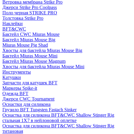
Ветровка мембрана Strike Pro
Джерси Strike Pro Coolpass
Поло черная STRIKE PRO
Толстовка Strike Pro
Наклейки
BFT&CWC
Бактейл CWC Miuras Mouse
Бактейл Miuras Mouse Big
Miuras Mouse Pig Shad
Хвосты для бактейла Miuras Mouse Big
Бактейл Miuras Mouse Mini
Бактейл Miuras Mouse Magnum
Хвосты для бактейла Miuras Mouse Mini
Инструменты
Катушки
Запчасти для катушек BFT
Маркеры Spike-it
Одежда BFT
Джерси CWC Tournament
Оснастки для силикона
Грузило BFT Tungsten Fastach Sinker
Оснастка для силикона BFT&CWC Shallow Stinger Rig
стальная 1X7 в нейлоновой оплетке
Оснастка для силикона BFT&CWC Shallow Stinger Rig
титановая