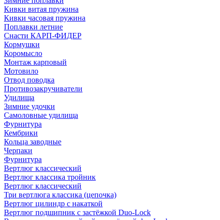
Зимние поплавки
Кивки витая пружина
Кивки часовая пружина
Поплавки летние
Снасти КАРП-ФИДЕР
Кормушки
Коромысло
Монтаж карповый
Мотовило
Отвод поводка
Противозакручиватели
Удилища
Зимние удочки
Самоловные удилища
Фурнитура
Кембрики
Кольца заводные
Черпаки
Фурнитура
Вертлюг классический
Вертлюг классика тройник
Вертлюг классический
Три вертлюга классика (цепочка)
Вертлюг цилиндр с накаткой
Вертлюг подшипник с застёжкой Duo-Lock