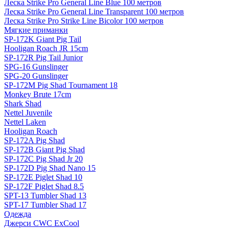
Леска Strike Pro General Line Blue 100 метров
Леска Strike Pro General Line Transparent 100 метров
Леска Strike Pro Strike Line Bicolor 100 метров
Мягкие приманки
SP-172K Giant Pig Tail
Hooligan Roach JR 15cm
SP-172R Pig Tail Junior
SPG-16 Gunslinger
SPG-20 Gunslinger
SP-172M Pig Shad Tournament 18
Monkey Brute 17cm
Shark Shad
Nettel Juvenile
Nettel Laken
Hooligan Roach
SP-172A Pig Shad
SP-172B Giant Pig Shad
SP-172C Pig Shad Jr 20
SP-172D Pig Shad Nano 15
SP-172E Piglet Shad 10
SP-172F Piglet Shad 8.5
SPT-13 Tumbler Shad 13
SPT-17 Tumbler Shad 17
Одежда
Джерси CWC ExCool