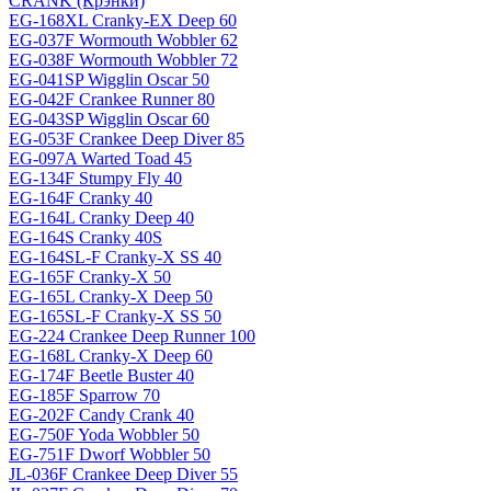
CRANK (Крэнки)
EG-168XL Cranky-EX Deep 60
EG-037F Wormouth Wobbler 62
EG-038F Wormouth Wobbler 72
EG-041SP Wigglin Oscar 50
EG-042F Crankee Runner 80
EG-043SP Wigglin Oscar 60
EG-053F Crankee Deep Diver 85
EG-097A Warted Toad 45
EG-134F Stumpy Fly 40
EG-164F Cranky 40
EG-164L Cranky Deep 40
EG-164S Cranky 40S
EG-164SL-F Cranky-X SS 40
EG-165F Cranky-X 50
EG-165L Cranky-X Deep 50
EG-165SL-F Cranky-X SS 50
EG-224 Crankee Deep Runner 100
EG-168L Cranky-X Deep 60
EG-174F Beetle Buster 40
EG-185F Sparrow 70
EG-202F Candy Crank 40
EG-750F Yoda Wobbler 50
EG-751F Dworf Wobbler 50
JL-036F Crankee Deep Diver 55