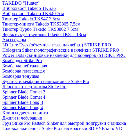
TAKEDO "Hunter"
Виброхвост Takedo TKS36
Виброхвост Takedo TKS40 7см
Твистер Takedo TKS47 7,5см
Твистер-минога Takedo TKS3805 7,5см
Твистер-Турбо Takedo TKS3802 7,5см
Червь искусственный Takedo TKS11 13см
Аксессуары
3D Lure Eyes (объемные глаза наклейки) STRIKE PRO
Hologram Stiker (голографические наклейки) STRIKE PRO
Power Dots (свинцовые наклейки для воблеров) STRIKE PRO
Бомбарды Strike Pro
Бомбарда нейтральная
Бомбарда плавающая
Бомбарда тонущая
Бусины и кембрики силиконовые Strike Pro
Лепесток с вертлюгом Strike Pro
Spinner Blade Comet 3
Spinner Blade Comet 4
Spinner Blade Long 3
Spinner Blade Long 4
Клипсы для троллинга
Джиги и чебурашки
Груз Strike Pro Fastach Sinker для быстрой подгрузки силикона
Головка джигерная Strike Pro шар красный 3D EYE кр-к VD-