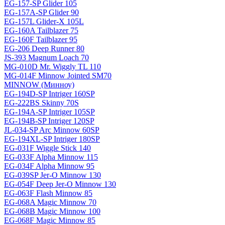
EG-157-SP Glider 105
EG-157A-SP Glider 90
EG-157L Glider-X 105L
EG-160A Tailblazer 75
EG-160F Tailblazer 95
EG-206 Deep Runner 80
JS-393 Magnum Loach 70
MG-010D Mr. Wiggly TL 110
MG-014F Minnow Jointed SM70
MINNOW (Минноу)
EG-194D-SP Intriger 160SP
EG-222BS Skinny 70S
EG-194A-SP Intriger 105SP
EG-194B-SP Intriger 120SP
JL-034-SP Arc Minnow 60SP
EG-194XL-SP Intriger 180SP
EG-031F Wiggle Stick 140
EG-033F Alpha Minnow 115
EG-034F Alpha Minnow 95
EG-039SP Jer-O Minnow 130
EG-054F Deep Jer-O Minnow 130
EG-063F Flash Minnow 85
EG-068A Magic Minnow 70
EG-068B Magic Minnow 100
EG-068F Magic Minnow 85