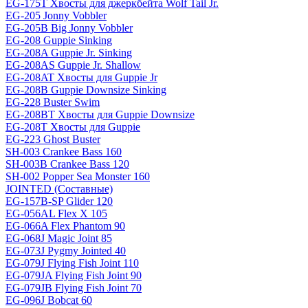
EG-175T Хвосты для джеркбейта Wolf Tail Jr.
EG-205 Jonny Vobbler
EG-205B Big Jonny Vobbler
EG-208 Guppie Sinking
EG-208A Guppie Jr. Sinking
EG-208AS Guppie Jr. Shallow
EG-208AT Хвосты для Guppie Jr
EG-208B Guppie Downsize Sinking
EG-228 Buster Swim
EG-208BT Хвосты для Guppie Downsize
EG-208T Хвосты для Guppie
EG-223 Ghost Buster
SH-003 Crankee Bass 160
SH-003B Crankee Bass 120
SH-002 Popper Sea Monster 160
JOINTED (Составные)
EG-157B-SP Glider 120
EG-056AL Flex X 105
EG-066A Flex Phantom 90
EG-068J Magic Joint 85
EG-073J Pygmy Jointed 40
EG-079J Flying Fish Joint 110
EG-079JA Flying Fish Joint 90
EG-079JB Flying Fish Joint 70
EG-096J Bobcat 60