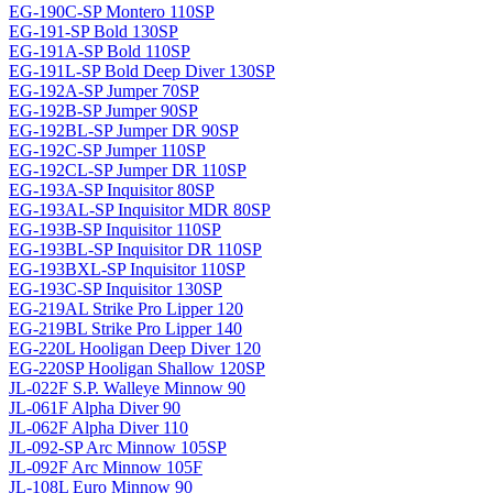
EG-190C-SP Montero 110SP
EG-191-SP Bold 130SP
EG-191A-SP Bold 110SP
EG-191L-SP Bold Deep Diver 130SP
EG-192A-SP Jumper 70SP
EG-192B-SP Jumper 90SP
EG-192BL-SP Jumper DR 90SP
EG-192C-SP Jumper 110SP
EG-192CL-SP Jumper DR 110SP
EG-193A-SP Inquisitor 80SP
EG-193AL-SP Inquisitor MDR 80SP
EG-193B-SP Inquisitor 110SP
EG-193BL-SP Inquisitor DR 110SP
EG-193BXL-SP Inquisitor 110SP
EG-193C-SP Inquisitor 130SP
EG-219AL Strike Pro Lipper 120
EG-219BL Strike Pro Lipper 140
EG-220L Hooligan Deep Diver 120
EG-220SP Hooligan Shallow 120SP
JL-022F S.P. Walleye Minnow 90
JL-061F Alpha Diver 90
JL-062F Alpha Diver 110
JL-092-SP Arc Minnow 105SP
JL-092F Arc Minnow 105F
JL-108L Euro Minnow 90