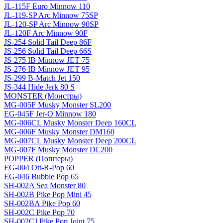
JL-115F Euro Minnow 110
JL-119-SP Arc Minnow 75SP
JL-120-SP Arc Minnow 90SP
JL-120F Arc Minnow 90F
JS-254 Solid Tail Deep 86F
JS-256 Solid Tail Deep 66S
JS-275 IB Minnow JET 75
JS-276 IB Minnow JET 95
JS-299 B-Match Jet 150
JS-344 Hide Jerk 80 S
MONSTER (Монстры)
MG-005F Musky Monster SL200
EG-045F Jer-O Minnow 180
MG-006CL Musky Monster Deep 160CL
MG-006F Musky Monster DM160
MG-007CL Musky Monster Deep 200CL
MG-007F Musky Monster DL200
POPPER (Попперы)
EG-004 Ott-R-Pop 60
EG-046 Bubble Pop 65
SH-002A Sea Monster 80
SH-002B Pike Pop Mini 45
SH-002BA Pike Pop 60
SH-002C Pike Pop 70
SH-002CJ Pike Pop Joint 75