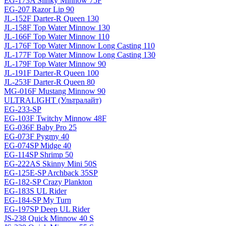
EG-173A Slinky Minnow 75F
EG-207 Razor Lip 90
JL-152F Darter-R Queen 130
JL-158F Top Water Minnow 130
JL-166F Top Water Minnow 110
JL-176F Top Water Minnow Long Casting 110
JL-177F Top Water Minnow Long Casting 130
JL-179F Top Water Minnow 90
JL-191F Darter-R Queen 100
JL-253F Darter-R Queen 80
MG-016F Mustang Minnow 90
ULTRALIGHT (Ультралайт)
EG-233-SP
EG-103F Twitchy Minnow 48F
EG-036F Baby Pro 25
EG-073F Pygmy 40
EG-074SP Midge 40
EG-114SP Shrimp 50
EG-222AS Skinny Mini 50S
EG-125E-SP Archback 35SP
EG-182-SP Crazy Plankton
EG-183S UL Rider
EG-184-SP My Turn
EG-197SP Deep UL Rider
JS-238 Quick Minnow 40 S