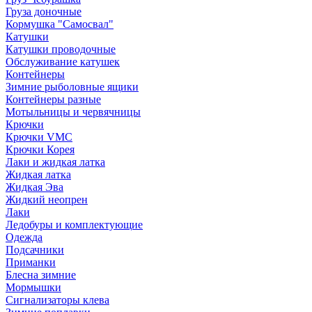
Груза доночные
Кормушка "Самосвал"
Катушки
Катушки проводочные
Обслуживание катушек
Контейнеры
Зимние рыболовные ящики
Контейнеры разные
Мотыльницы и червячницы
Крючки
Крючки VMC
Крючки Корея
Лаки и жидкая латка
Жидкая латка
Жидкая Эва
Жидкий неопрен
Лаки
Ледобуры и комплектующие
Одежда
Подсачники
Приманки
Блесна зимние
Мормышки
Сигнализаторы клева