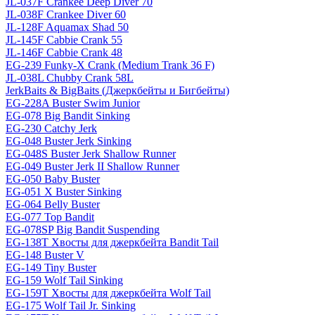
JL-037F Crankee Deep Diver 70
JL-038F Crankee Diver 60
JL-128F Aquamax Shad 50
JL-145F Cabbie Crank 55
JL-146F Cabbie Crank 48
EG-239 Funky-X Crank (Medium Trank 36 F)
JL-038L Chubby Crank 58L
JerkBaits & BigBaits (Джеркбейты и Бигбейты)
EG-228A Buster Swim Junior
EG-078 Big Bandit Sinking
EG-230 Catchy Jerk
EG-048 Buster Jerk Sinking
EG-048S Buster Jerk Shallow Runner
EG-049 Buster Jerk II Shallow Runner
EG-050 Baby Buster
EG-051 X Buster Sinking
EG-064 Belly Buster
EG-077 Top Bandit
EG-078SP Big Bandit Suspending
EG-138T Хвосты для джеркбейта Bandit Tail
EG-148 Buster V
EG-149 Tiny Buster
EG-159 Wolf Tail Sinking
EG-159T Хвосты для джеркбейта Wolf Tail
EG-175 Wolf Tail Jr. Sinking