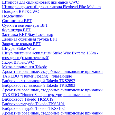
Штопора для силиконовых приманок CWC
Штопор огруженый для силикона Flexhead Pike Medium
Поводки BFT&CWC
Подсачники
Спиннинги BFT
Сумки и контейнеры BFT
Фурнитура BFT
Застежка BFT Stay-Lock snap
Двойная обжимная трубка BFT
Заводные кольца BFT
Шнуры Strike Wire
Шнур плетеный 4-жильный Strike Wire Extreme 135m -
mossgreen (темно-зеленый)
Якоря BFT&CWC
Мягкие приманки Takedo
Ароматизированные, съедобные силиконовые приманки
TAKEDO "Hunter Floating", плавающие
Виброхвост плавающий Takedo TKS2892
Виброхвост плавающий Takedo TKS2893
Ароматизированные, съедобные силиконовые приманки
TAKEDO "Hunter Salt", структурированные солью
Виброхвост Takedo TKS5019
Виброхвост-турбо Takedo TKS3101
Виброхвост-турбо Takedo TKS3102
Ароматизированные, съедобные силиконовые приманки