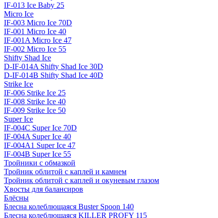
IF-013 Ice Baby 25
Micro Ice
IF-003 Micro Ice 70D
IF-001 Micro Ice 40
IF-001A Micro Ice 47
IF-002 Micro Ice 55
Shifty Shad Ice
D-IF-014A Shifty Shad Ice 30D
D-IF-014B Shifty Shad Ice 40D
Strike Ice
IF-006 Strike Ice 25
IF-008 Strike Ice 40
IF-009 Strike Ice 50
Super Ice
IF-004C Super Ice 70D
IF-004A Super Ice 40
IF-004A1 Super Ice 47
IF-004B Super Ice 55
Тройники с обмазкой
Тройник облитой с каплей и камнем
Тройник облитой с каплей и окуневым глазом
Хвосты для балансиров
Блёсны
Блесна колеблющаяся Buster Spoon 140
Блесна колеблющаяся KILLER PROFY 115