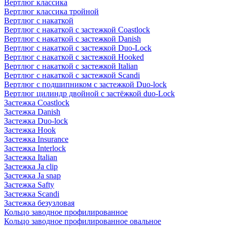
Вертлюг классика
Вертлюг классика тройной
Вертлюг с накаткой
Вертлюг с накаткой с застежкой Coastlock
Вертлюг с накаткой с застежкой Danish
Вертлюг с накаткой с застежкой Duo-Lock
Вертлюг с накаткой с застежкой Hooked
Вертлюг с накаткой с застежкой Italian
Вертлюг с накаткой с застежкой Scandi
Вертлюг с подшипником с застежкой Duo-lock
Вертлюг цилиндр двойной с застёжкой duo-Lock
Застежка Coastlock
Застежка Danish
Застежка Duo-lock
Застежка Hook
Застежка Insurance
Застежка Interlock
Застежка Italian
Застежка Ja clip
Застежка Ja snap
Застежка Safty
Застежка Scandi
Застежка безузловая
Кольцо заводное профилированное
Кольцо заводное профилированное овальное