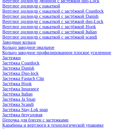
Вертлюг цилиндр двойной с застёжкой duo-Lock
Вертлюг цилиндр с накаткой
Вертлюг цилиндр с накаткой с застёжкой Coastlock
Вертлюг цилиндр с накаткой с застёжкой Danish
Вертлюг цилиндр с накаткой с застёжкой duo-Lock
Вертлюг цилиндр с накаткой с застёжкой Hook
Вертлюг цилиндр с накаткой с застёжкой Italian
Вертлюг цилиндр с накаткой с застёжкой scandi
Заводные кольца
Кольцо заводное овальное
Кольцо заводное профилированное плоское усиленное
Застежки
Застёжка Coastlock
Застежка Danish
Застёжка Duo-lock
Застежка Fastach Clip
Застёжка Hook
Застёжка Insurance
Застёжка Italian
Застёжка Ja Snap
Застёжка Scandi
Застёжка Stay-Lok snap
Застёжка безузловая
Цепочка для блесен с застежками
Карабины и вертлюги в технологической упаковке