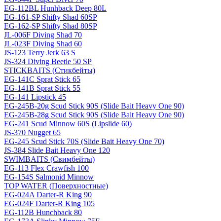
EG-112BL Hunhback Deep 80L
EG-161-SP Shifty Shad 60SP
EG-162-SP Shifty Shad 80SP
JL-006F Diving Shad 70
JL-023F Diving Shad 60
JS-123 Terry Jerk 63 S
JS-324 Diving Beetle 50 SP
STICKBAITS (Стикбейты)
EG-141C Sprat Stick 65
EG-141B Sprat Stick 55
EG-141 Lipstick 45
EG-245B-20g Scud Stick 90S (Slide Bait Heavy One 90)
EG-245B-28g Scud Stick 90S (Slide Bait Heavy One 90)
EG-241 Scud Minnow 60S (Lipslide 60)
JS-370 Nugget 65
EG-245 Scud Stick 70S (Slide Bait Heavy One 70)
JS-384 Slide Bait Heavy One 120
SWIMBAITS (Свимбейты)
EG-113 Flex Crawfish 100
EG-154S Salmonid Minnow
TOP WATER (Поверхностные)
EG-024A Darter-R King 90
EG-024F Darter-R King 105
EG-112B Hunchback 80