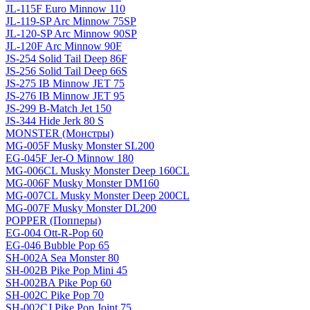
JL-115F Euro Minnow 110
JL-119-SP Arc Minnow 75SP
JL-120-SP Arc Minnow 90SP
JL-120F Arc Minnow 90F
JS-254 Solid Tail Deep 86F
JS-256 Solid Tail Deep 66S
JS-275 IB Minnow JET 75
JS-276 IB Minnow JET 95
JS-299 B-Match Jet 150
JS-344 Hide Jerk 80 S
MONSTER (Монстры)
MG-005F Musky Monster SL200
EG-045F Jer-O Minnow 180
MG-006CL Musky Monster Deep 160CL
MG-006F Musky Monster DM160
MG-007CL Musky Monster Deep 200CL
MG-007F Musky Monster DL200
POPPER (Попперы)
EG-004 Ott-R-Pop 60
EG-046 Bubble Pop 65
SH-002A Sea Monster 80
SH-002B Pike Pop Mini 45
SH-002BA Pike Pop 60
SH-002C Pike Pop 70
SH-002CJ Pike Pop Joint 75