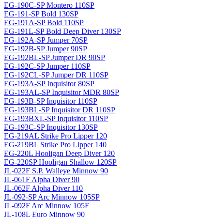
EG-190C-SP Montero 110SP
EG-191-SP Bold 130SP
EG-191A-SP Bold 110SP
EG-191L-SP Bold Deep Diver 130SP
EG-192A-SP Jumper 70SP
EG-192B-SP Jumper 90SP
EG-192BL-SP Jumper DR 90SP
EG-192C-SP Jumper 110SP
EG-192CL-SP Jumper DR 110SP
EG-193A-SP Inquisitor 80SP
EG-193AL-SP Inquisitor MDR 80SP
EG-193B-SP Inquisitor 110SP
EG-193BL-SP Inquisitor DR 110SP
EG-193BXL-SP Inquisitor 110SP
EG-193C-SP Inquisitor 130SP
EG-219AL Strike Pro Lipper 120
EG-219BL Strike Pro Lipper 140
EG-220L Hooligan Deep Diver 120
EG-220SP Hooligan Shallow 120SP
JL-022F S.P. Walleye Minnow 90
JL-061F Alpha Diver 90
JL-062F Alpha Diver 110
JL-092-SP Arc Minnow 105SP
JL-092F Arc Minnow 105F
JL-108L Euro Minnow 90