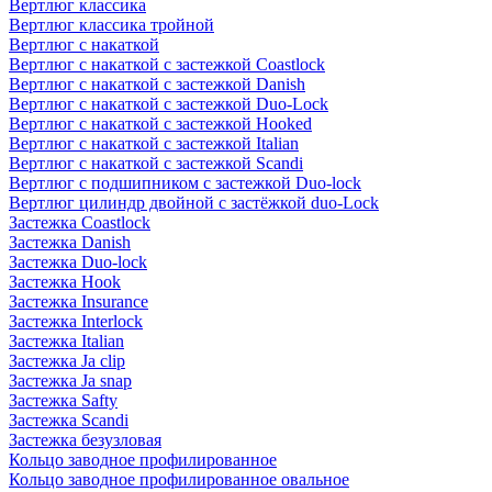
Вертлюг классика
Вертлюг классика тройной
Вертлюг с накаткой
Вертлюг с накаткой с застежкой Coastlock
Вертлюг с накаткой с застежкой Danish
Вертлюг с накаткой с застежкой Duo-Lock
Вертлюг с накаткой с застежкой Hooked
Вертлюг с накаткой с застежкой Italian
Вертлюг с накаткой с застежкой Scandi
Вертлюг с подшипником с застежкой Duo-lock
Вертлюг цилиндр двойной с застёжкой duo-Lock
Застежка Coastlock
Застежка Danish
Застежка Duo-lock
Застежка Hook
Застежка Insurance
Застежка Interlock
Застежка Italian
Застежка Ja clip
Застежка Ja snap
Застежка Safty
Застежка Scandi
Застежка безузловая
Кольцо заводное профилированное
Кольцо заводное профилированное овальное