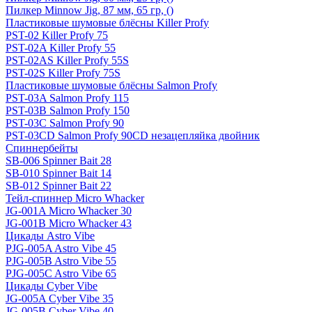
Пилкер Minnow Jig, 87 мм, 65 гр, ()
Пластиковые шумовые блёсны Killer Profy
PST-02 Killer Profy 75
PST-02A Killer Profy 55
PST-02AS Killer Profy 55S
PST-02S Killer Profy 75S
Пластиковые шумовые блёсны Salmon Profy
PST-03A Salmon Profy 115
PST-03B Salmon Profy 150
PST-03C Salmon Profy 90
PST-03CD Salmon Profy 90CD незацепляйка двойник
Спиннербейты
SB-006 Spinner Bait 28
SB-010 Spinner Bait 14
SB-012 Spinner Bait 22
Тейл-спиннер Micro Whacker
JG-001A Micro Whacker 30
JG-001B Micro Whacker 43
Цикады Astro Vibe
PJG-005A Astro Vibe 45
PJG-005B Astro Vibe 55
PJG-005C Astro Vibe 65
Цикады Cyber Vibe
JG-005A Cyber Vibe 35
JG-005B Cyber Vibe 40