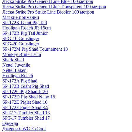
Леска Strike Pro General Line Blue 100 метров
Леска Strike Pro General Line Transparent 100 метров
Леска Strike Pro Strike Line Bicolor 100 метров
Мягкие приманки
SP-172K Giant Pig Tail
Hooligan Roach JR 15cm
SP-172R Pig Tail Junior
SPG-16 Gunslinger
SPG-20 Gunslinger
SP-172M Pig Shad Tournament 18
Monkey Brute 17cm
Shark Shad
Nettel Juvenile
Nettel Laken
Hooligan Roach
SP-172A Pig Shad
SP-172B Giant Pig Shad
SP-172C Pig Shad Jr 20
SP-172D Pig Shad Nano 15
SP-172E Piglet Shad 10
SP-172F Piglet Shad 8.5
SPT-13 Tumbler Shad 13
SPT-17 Tumbler Shad 17
Одежда
Джерси CWC ExCool