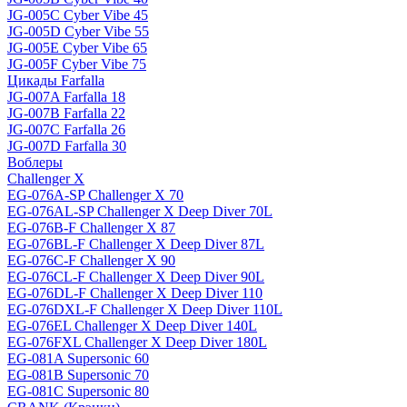
JG-005C Cyber Vibe 45
JG-005D Cyber Vibe 55
JG-005E Cyber Vibe 65
JG-005F Cyber Vibe 75
Цикады Farfalla
JG-007A Farfalla 18
JG-007B Farfalla 22
JG-007C Farfalla 26
JG-007D Farfalla 30
Воблеры
Challenger X
EG-076A-SP Challenger X 70
EG-076AL-SP Challenger X Deep Diver 70L
EG-076B-F Challenger X 87
EG-076BL-F Challenger X Deep Diver 87L
EG-076C-F Challenger X 90
EG-076CL-F Challenger X Deep Diver 90L
EG-076DL-F Challenger X Deep Diver 110
EG-076DXL-F Challenger X Deep Diver 110L
EG-076EL Challenger X Deep Diver 140L
EG-076FXL Challenger X Deep Diver 180L
EG-081A Supersonic 60
EG-081B Supersonic 70
EG-081C Supersonic 80