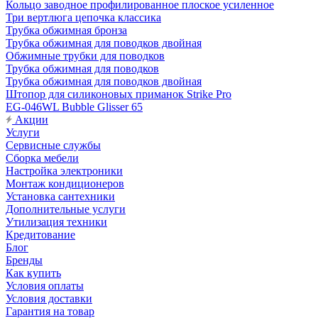
Кольцо заводное профилированное плоское усиленное
Три вертлюга цепочка классика
Трубка обжимная бронза
Трубка обжимная для поводков двойная
Обжимные трубки для поводков
Трубка обжимная для поводков
Трубка обжимная для поводков двойная
Штопор для силиконовых приманок Strike Pro
EG-046WL Bubble Glisser 65
Акции
Услуги
Сервисные службы
Сборка мебели
Настройка электроники
Монтаж кондиционеров
Установка сантехники
Дополнительные услуги
Утилизация техники
Кредитование
Блог
Бренды
Как купить
Условия оплаты
Условия доставки
Гарантия на товар