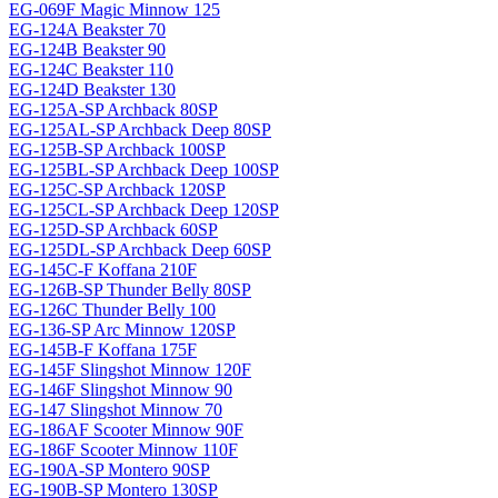
EG-069F Magiс Minnow 125
EG-124A Beakster 70
EG-124B Beakster 90
EG-124C Beakster 110
EG-124D Beakster 130
EG-125A-SP Archback 80SP
EG-125AL-SP Archback Deep 80SP
EG-125B-SP Archback 100SP
EG-125BL-SP Archback Deep 100SP
EG-125C-SP Archback 120SP
EG-125CL-SP Archback Deep 120SP
EG-125D-SP Archback 60SP
EG-125DL-SP Archback Deep 60SP
EG-145C-F Koffana 210F
EG-126B-SP Thunder Belly 80SP
EG-126C Thunder Belly 100
EG-136-SP Arc Minnow 120SP
EG-145B-F Koffana 175F
EG-145F Slingshot Minnow 120F
EG-146F Slingshot Minnow 90
EG-147 Slingshot Minnow 70
EG-186AF Scooter Minnow 90F
EG-186F Scooter Minnow 110F
EG-190A-SP Montero 90SP
EG-190B-SP Montero 130SP