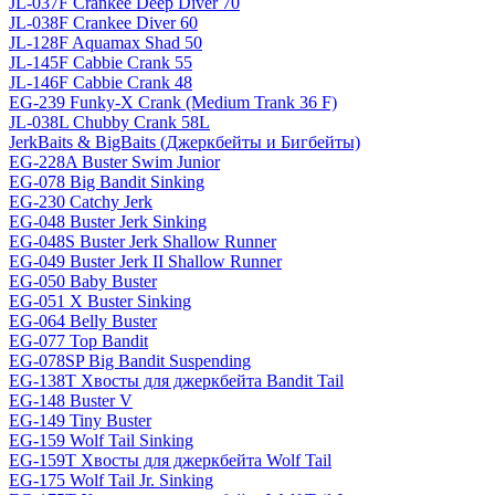
JL-037F Crankee Deep Diver 70
JL-038F Crankee Diver 60
JL-128F Aquamax Shad 50
JL-145F Cabbie Crank 55
JL-146F Cabbie Crank 48
EG-239 Funky-X Crank (Medium Trank 36 F)
JL-038L Chubby Crank 58L
JerkBaits & BigBaits (Джеркбейты и Бигбейты)
EG-228A Buster Swim Junior
EG-078 Big Bandit Sinking
EG-230 Catchy Jerk
EG-048 Buster Jerk Sinking
EG-048S Buster Jerk Shallow Runner
EG-049 Buster Jerk II Shallow Runner
EG-050 Baby Buster
EG-051 X Buster Sinking
EG-064 Belly Buster
EG-077 Top Bandit
EG-078SP Big Bandit Suspending
EG-138T Хвосты для джеркбейта Bandit Tail
EG-148 Buster V
EG-149 Tiny Buster
EG-159 Wolf Tail Sinking
EG-159T Хвосты для джеркбейта Wolf Tail
EG-175 Wolf Tail Jr. Sinking