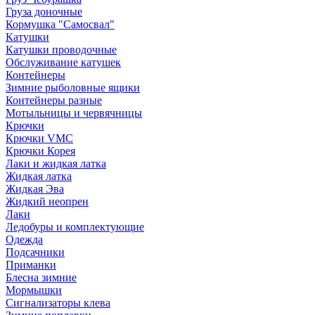
Груза доночные
Кормушка "Самосвал"
Катушки
Катушки проводочные
Обслуживание катушек
Контейнеры
Зимние рыболовные ящики
Контейнеры разные
Мотыльницы и червячницы
Крючки
Крючки VMC
Крючки Корея
Лаки и жидкая латка
Жидкая латка
Жидкая Эва
Жидкий неопрен
Лаки
Ледобуры и комплектующие
Одежда
Подсачники
Приманки
Блесна зимние
Мормышки
Сигнализаторы клева