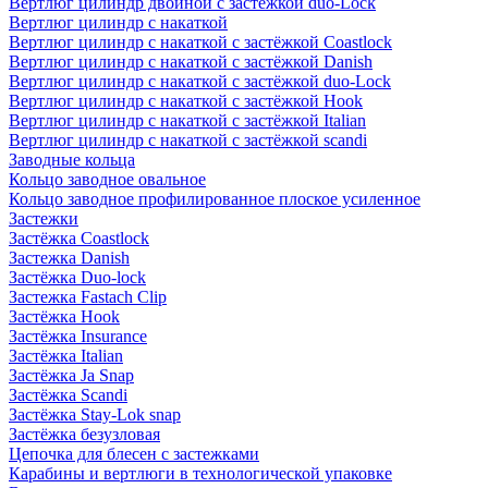
Вертлюг цилиндр двойной с застёжкой duo-Lock
Вертлюг цилиндр с накаткой
Вертлюг цилиндр с накаткой с застёжкой Coastlock
Вертлюг цилиндр с накаткой с застёжкой Danish
Вертлюг цилиндр с накаткой с застёжкой duo-Lock
Вертлюг цилиндр с накаткой с застёжкой Hook
Вертлюг цилиндр с накаткой с застёжкой Italian
Вертлюг цилиндр с накаткой с застёжкой scandi
Заводные кольца
Кольцо заводное овальное
Кольцо заводное профилированное плоское усиленное
Застежки
Застёжка Coastlock
Застежка Danish
Застёжка Duo-lock
Застежка Fastach Clip
Застёжка Hook
Застёжка Insurance
Застёжка Italian
Застёжка Ja Snap
Застёжка Scandi
Застёжка Stay-Lok snap
Застёжка безузловая
Цепочка для блесен с застежками
Карабины и вертлюги в технологической упаковке