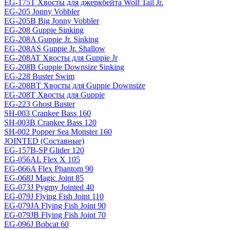
EG-175T Хвосты для джеркбейта Wolf Tail Jr.
EG-205 Jonny Vobbler
EG-205B Big Jonny Vobbler
EG-208 Guppie Sinking
EG-208A Guppie Jr. Sinking
EG-208AS Guppie Jr. Shallow
EG-208AT Хвосты для Guppie Jr
EG-208B Guppie Downsize Sinking
EG-228 Buster Swim
EG-208BT Хвосты для Guppie Downsize
EG-208T Хвосты для Guppie
EG-223 Ghost Buster
SH-003 Crankee Bass 160
SH-003B Crankee Bass 120
SH-002 Popper Sea Monster 160
JOINTED (Составные)
EG-157B-SP Glider 120
EG-056AL Flex X 105
EG-066A Flex Phantom 90
EG-068J Magic Joint 85
EG-073J Pygmy Jointed 40
EG-079J Flying Fish Joint 110
EG-079JA Flying Fish Joint 90
EG-079JB Flying Fish Joint 70
EG-096J Bobcat 60