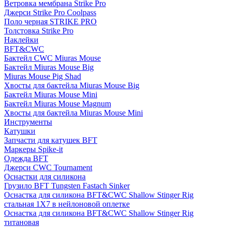
Ветровка мембрана Strike Pro
Джерси Strike Pro Coolpass
Поло черная STRIKE PRO
Толстовка Strike Pro
Наклейки
BFT&CWC
Бактейл CWC Miuras Mouse
Бактейл Miuras Mouse Big
Miuras Mouse Pig Shad
Хвосты для бактейла Miuras Mouse Big
Бактейл Miuras Mouse Mini
Бактейл Miuras Mouse Magnum
Хвосты для бактейла Miuras Mouse Mini
Инструменты
Катушки
Запчасти для катушек BFT
Маркеры Spike-it
Одежда BFT
Джерси CWC Tournament
Оснастки для силикона
Грузило BFT Tungsten Fastach Sinker
Оснастка для силикона BFT&CWC Shallow Stinger Rig
стальная 1X7 в нейлоновой оплетке
Оснастка для силикона BFT&CWC Shallow Stinger Rig
титановая