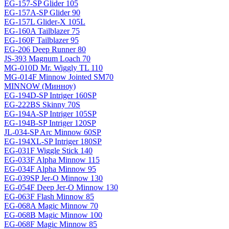
EG-157-SP Glider 105
EG-157A-SP Glider 90
EG-157L Glider-X 105L
EG-160A Tailblazer 75
EG-160F Tailblazer 95
EG-206 Deep Runner 80
JS-393 Magnum Loach 70
MG-010D Mr. Wiggly TL 110
MG-014F Minnow Jointed SM70
MINNOW (Минноу)
EG-194D-SP Intriger 160SP
EG-222BS Skinny 70S
EG-194A-SP Intriger 105SP
EG-194B-SP Intriger 120SP
JL-034-SP Arc Minnow 60SP
EG-194XL-SP Intriger 180SP
EG-031F Wiggle Stick 140
EG-033F Alpha Minnow 115
EG-034F Alpha Minnow 95
EG-039SP Jer-O Minnow 130
EG-054F Deep Jer-O Minnow 130
EG-063F Flash Minnow 85
EG-068A Magic Minnow 70
EG-068B Magic Minnow 100
EG-068F Magic Minnow 85