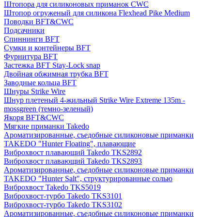
Штопора для силиконовых приманок CWC
Штопор огруженый для силикона Flexhead Pike Medium
Поводки BFT&CWC
Подсачники
Спиннинги BFT
Сумки и контейнеры BFT
Фурнитура BFT
Застежка BFT Stay-Lock snap
Двойная обжимная трубка BFT
Заводные кольца BFT
Шнуры Strike Wire
Шнур плетеный 4-жильный Strike Wire Extreme 135m -
mossgreen (темно-зеленый)
Якоря BFT&CWC
Мягкие приманки Takedo
Ароматизированные, съедобные силиконовые приманки
TAKEDO "Hunter Floating", плавающие
Виброхвост плавающий Takedo TKS2892
Виброхвост плавающий Takedo TKS2893
Ароматизированные, съедобные силиконовые приманки
TAKEDO "Hunter Salt", структурированные солью
Виброхвост Takedo TKS5019
Виброхвост-турбо Takedo TKS3101
Виброхвост-турбо Takedo TKS3102
Ароматизированные, съедобные силиконовые приманки