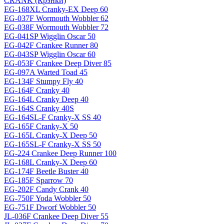
CRANK (Крэнки)
EG-168XL Cranky-EX Deep 60
EG-037F Wormouth Wobbler 62
EG-038F Wormouth Wobbler 72
EG-041SP Wigglin Oscar 50
EG-042F Crankee Runner 80
EG-043SP Wigglin Oscar 60
EG-053F Crankee Deep Diver 85
EG-097A Warted Toad 45
EG-134F Stumpy Fly 40
EG-164F Cranky 40
EG-164L Cranky Deep 40
EG-164S Cranky 40S
EG-164SL-F Cranky-X SS 40
EG-165F Cranky-X 50
EG-165L Cranky-X Deep 50
EG-165SL-F Cranky-X SS 50
EG-224 Crankee Deep Runner 100
EG-168L Cranky-X Deep 60
EG-174F Beetle Buster 40
EG-185F Sparrow 70
EG-202F Candy Crank 40
EG-750F Yoda Wobbler 50
EG-751F Dworf Wobbler 50
JL-036F Crankee Deep Diver 55