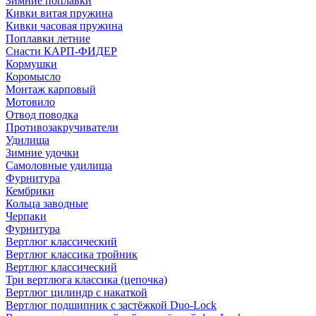
Зимние поплавки
Кивки витая пружина
Кивки часовая пружина
Поплавки летние
Снасти КАРП-ФИДЕР
Кормушки
Коромысло
Монтаж карповый
Мотовило
Отвод поводка
Противозакручиватели
Удилища
Зимние удочки
Самоловные удилища
Фурнитура
Кембрики
Кольца заводные
Черпаки
Фурнитура
Вертлюг классический
Вертлюг классика тройник
Вертлюг классический
Три вертлюга классика (цепочка)
Вертлюг цилиндр с накаткой
Вертлюг подшипник с застёжкой Duo-Lock