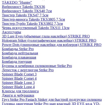
TAKEDO "Hunter"
Виброхвост Takedo TKS36
Виброхвост Takedo TKS40 7см
Твистер Takedo TKS47 7,5см
Твистер-минога Takedo TKS3805 7,5см
Твистер-Турбо Takedo TKS3802 7,5см
Червь искусственный Takedo TKS11 13см
Аксессуары
3D Lure Eyes (объемные глаза наклейки) STRIKE PRO
Hologram Stiker (голографические наклейки) STRIKE PRO
Power Dots (свинцовые наклейки для воблеров) STRIKE PRO
Бомбарды Strike Pro
Бомбарда нейтральная
Бомбарда плавающая
Бомбарда тонущая
Бусины и кембрики силиконовые Strike Pro
Лепесток с вертлюгом Strike Pro
Spinner Blade Comet 3
Spinner Blade Comet 4
Spinner Blade Long 3
Spinner Blade Long 4
Клипсы для троллинга
Джиги и чебурашки
Груз Strike Pro Fastach Sinker для быстрой подгрузки силикона
Головка джигерная Strike Pro шар красный 3D EYE кр-к VD-