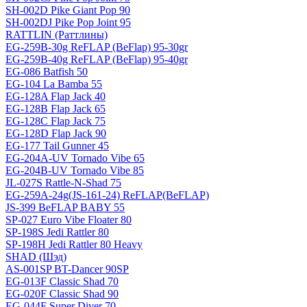
SH-002D Pike Giant Pop 90
SH-002DJ Pike Pop Joint 95
RATTLIN (Раттлины)
EG-259B-30g ReFLAP (BeFlap) 95-30gr
EG-259B-40g ReFLAP (BeFlap) 95-40gr
EG-086 Batfish 50
EG-104 La Bamba 55
EG-128A Flap Jack 40
EG-128B Flap Jack 65
EG-128C Flap Jack 75
EG-128D Flap Jack 90
EG-177 Tail Gunner 45
EG-204A-UV Tornado Vibe 65
EG-204B-UV Tornado Vibe 85
JL-027S Rattle-N-Shad 75
EG-259A-24g(JS-161-24) ReFLAP(BeFLAP)
JS-399 BeFLAP BABY 55
SP-027 Euro Vibe Floater 80
SP-198S Jedi Rattler 80
SP-198H Jedi Rattler 80 Heavy
SHAD (Шэд)
AS-001SP BT-Dancer 90SP
EG-013F Classic Shad 70
EG-020F Classic Shad 90
EG-044F Super Diver 70