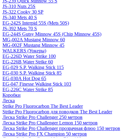
JS-239 Quick Minnow 55 S
JS-310 Nuts 25S
JS-322 Cooky 30 SP
JS-340 Mets 40 S
EG-242S Interpid 55S (Mets 50S)
JS-392 Mets 70 S
EG-244S Gutsy Minnow 45S (Chip Minnow 45S)
MG-002A Mustang Minnow 60
MG-002F Mustang Minnow 45
WALKERS (Уокеры)
EG-226D Water Strike 100
EG-226B Water Strike 60
EG-029 S.P. Walking Stick 115
EG-030 S.P. Walking Stick 85
EG-030A Hot Dog 65
EG-047 Finesse Walking Stick 103
EG-226C Water Strike 85
Коробки
Леска
Strike Pro Fluorocarbon The Best Leader
Strike Pro Fluorocarbon для поводков The Best Leader
Леска Strike Pro Challenger 250 метров
Леска Strike Pro Challenger Lemon 150 метров
Леска Strike Pro Challenger прозрачная флюо 150 метров
Леска Strike Pro FX Champion 50 метров