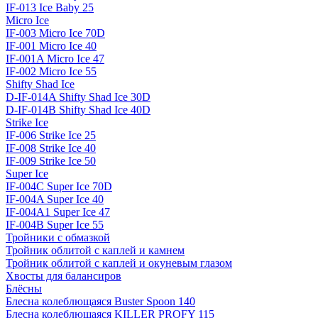
IF-013 Ice Baby 25
Micro Ice
IF-003 Micro Ice 70D
IF-001 Micro Ice 40
IF-001A Micro Ice 47
IF-002 Micro Ice 55
Shifty Shad Ice
D-IF-014A Shifty Shad Ice 30D
D-IF-014B Shifty Shad Ice 40D
Strike Ice
IF-006 Strike Ice 25
IF-008 Strike Ice 40
IF-009 Strike Ice 50
Super Ice
IF-004C Super Ice 70D
IF-004A Super Ice 40
IF-004A1 Super Ice 47
IF-004B Super Ice 55
Тройники с обмазкой
Тройник облитой с каплей и камнем
Тройник облитой с каплей и окуневым глазом
Хвосты для балансиров
Блёсны
Блесна колеблющаяся Buster Spoon 140
Блесна колеблющаяся KILLER PROFY 115