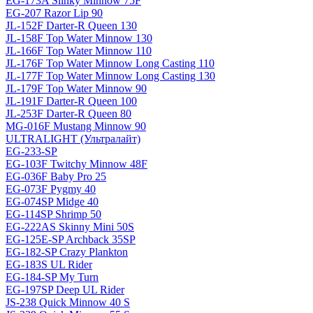
EG-173A Slinky Minnow 75F
EG-207 Razor Lip 90
JL-152F Darter-R Queen 130
JL-158F Top Water Minnow 130
JL-166F Top Water Minnow 110
JL-176F Top Water Minnow Long Casting 110
JL-177F Top Water Minnow Long Casting 130
JL-179F Top Water Minnow 90
JL-191F Darter-R Queen 100
JL-253F Darter-R Queen 80
MG-016F Mustang Minnow 90
ULTRALIGHT (Ультралайт)
EG-233-SP
EG-103F Twitchy Minnow 48F
EG-036F Baby Pro 25
EG-073F Pygmy 40
EG-074SP Midge 40
EG-114SP Shrimp 50
EG-222AS Skinny Mini 50S
EG-125E-SP Archback 35SP
EG-182-SP Crazy Plankton
EG-183S UL Rider
EG-184-SP My Turn
EG-197SP Deep UL Rider
JS-238 Quick Minnow 40 S