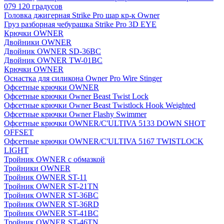
079 120 градусов
Головка джигерная Strike Pro шар кр-к Owner
Груз разборная чебурашка Strike Pro 3D EYE
Крючки OWNER
Двойники OWNER
Двойник OWNER SD-36BC
Двойник OWNER TW-01BC
Крючки OWNER
Оснастка для силикона Owner Pro Wire Stinger
Офсетные крючки OWNER
Офсетные крючки Owner Beast Twist Lock
Офсетные крючки Owner Beast Twistlock Hook Weighted
Офсетные крючки Owner Flashy Swimmer
Офсетные крючки OWNER/C'ULTIVA 5133 DOWN SHOT
OFFSET
Офсетные крючки OWNER/C'ULTIVA 5167 TWISTLOCK
LIGHT
Тройник OWNER с обмазкой
Тройники OWNER
Тройник OWNER ST-11
Тройник OWNER ST-21TN
Тройник OWNER ST-36BC
Тройник OWNER ST-36RD
Тройник OWNER ST-41BC
Тройник OWNER ST-46TN