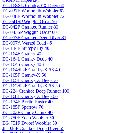
CRANK (Крэнки)
EG-168XL Cranky-EX Deep 60
EG-037F Wormouth Wobbler 62
EG-038F Wormouth Wobbler 72
EG-041SP Wigglin Oscar 50
EG-042F Crankee Runner 80
EG-043SP Wigglin Oscar 60
EG-053F Crankee Deep Diver 85
EG-097A Warted Toad 45
EG-134F Stumpy Fly 40
EG-164F Cranky 40
EG-164L Cranky Deep 40
EG-164S Cranky 40S
EG-164SL-F Cranky-X SS 40
EG-165F Cranky-X 50
EG-165L Cranky-X Deep 50
EG-165SL-F Cranky-X SS 50
EG-224 Crankee Deep Runner 100
EG-168L Cranky-X Deep 60
EG-174F Beetle Buster 40
EG-185F Sparrow 70
EG-202F Candy Crank 40
EG-750F Yoda Wobbler 50
EG-751F Dworf Wobbler 50
JL-036F Crankee Deep Diver 55