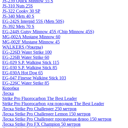
JS-239 Quick Minnow 55 S
JS-310 Nuts 25S
JS-322 Cooky 30 SP
JS-340 Mets 40 S
EG-242S Interpid 55S (Mets 50S)
JS-392 Mets 70 S
EG-244S Gutsy Minnow 45S (Chip Minnow 45S)
MG-002A Mustang Minnow 60
MG-002F Mustang Minnow 45
WALKERS (Уокеры)
EG-226D Water Strike 100
EG-226B Water Strike 60
EG-029 S.P. Walking Stick 115
EG-030 S.P. Walking Stick 85
EG-030A Hot Dog 65
EG-047 Finesse Walking Stick 103
EG-226C Water Strike 85
Коробки
Леска
Strike Pro Fluorocarbon The Best Leader
Strike Pro Fluorocarbon для поводков The Best Leader
Леска Strike Pro Challenger 250 метров
Леска Strike Pro Challenger Lemon 150 метров
Леска Strike Pro Challenger прозрачная флюо 150 метров
Леска Strike Pro FX Champion 50 метров