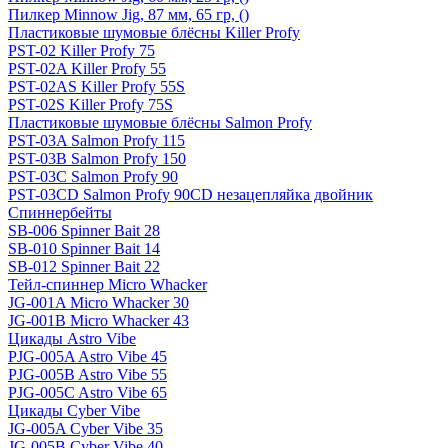
Пилкер Minnow Jig, 87 мм, 65 гр, ()
Пластиковые шумовые блёсны Killer Profy
PST-02 Killer Profy 75
PST-02A Killer Profy 55
PST-02AS Killer Profy 55S
PST-02S Killer Profy 75S
Пластиковые шумовые блёсны Salmon Profy
PST-03A Salmon Profy 115
PST-03B Salmon Profy 150
PST-03C Salmon Profy 90
PST-03CD Salmon Profy 90CD незацепляйка двойник
Спиннербейты
SB-006 Spinner Bait 28
SB-010 Spinner Bait 14
SB-012 Spinner Bait 22
Тейл-спиннер Micro Whacker
JG-001A Micro Whacker 30
JG-001B Micro Whacker 43
Цикады Astro Vibe
PJG-005A Astro Vibe 45
PJG-005B Astro Vibe 55
PJG-005C Astro Vibe 65
Цикады Cyber Vibe
JG-005A Cyber Vibe 35
JG-005B Cyber Vibe 40