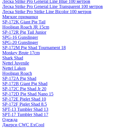
Леска Strike Pro General Line Blue 100 метров
Леска Strike Pro General Line Transparent 100 метров
Леска Strike Pro Strike Line Bicolor 100 метров
Мягкие приманки
SP-172K Giant Pig Tail
Hooligan Roach JR 15cm
SP-172R Pig Tail Junior
SPG-16 Gunslinger
SPG-20 Gunslinger
SP-172M Pig Shad Tournament 18
Monkey Brute 17cm
Shark Shad
Nettel Juvenile
Nettel Laken
Hooligan Roach
SP-172A Pig Shad
SP-172B Giant Pig Shad
SP-172C Pig Shad Jr 20
SP-172D Pig Shad Nano 15
SP-172E Piglet Shad 10
SP-172F Piglet Shad 8.5
SPT-13 Tumbler Shad 13
SPT-17 Tumbler Shad 17
Одежда
Джерси CWC ExCool