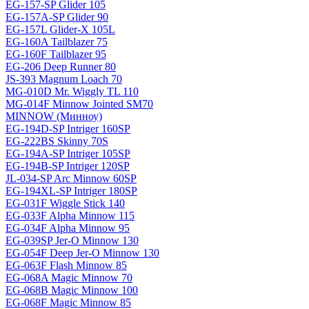
EG-157-SP Glider 105
EG-157A-SP Glider 90
EG-157L Glider-X 105L
EG-160A Tailblazer 75
EG-160F Tailblazer 95
EG-206 Deep Runner 80
JS-393 Magnum Loach 70
MG-010D Mr. Wiggly TL 110
MG-014F Minnow Jointed SM70
MINNOW (Минноу)
EG-194D-SP Intriger 160SP
EG-222BS Skinny 70S
EG-194A-SP Intriger 105SP
EG-194B-SP Intriger 120SP
JL-034-SP Arc Minnow 60SP
EG-194XL-SP Intriger 180SP
EG-031F Wiggle Stick 140
EG-033F Alpha Minnow 115
EG-034F Alpha Minnow 95
EG-039SP Jer-O Minnow 130
EG-054F Deep Jer-O Minnow 130
EG-063F Flash Minnow 85
EG-068A Magic Minnow 70
EG-068B Magic Minnow 100
EG-068F Magic Minnow 85