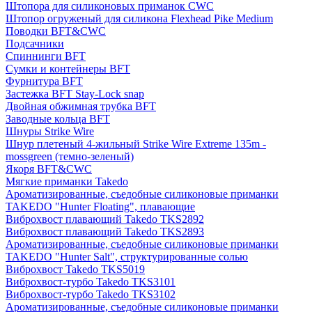
Штопора для силиконовых приманок CWC
Штопор огруженый для силикона Flexhead Pike Medium
Поводки BFT&CWC
Подсачники
Спиннинги BFT
Сумки и контейнеры BFT
Фурнитура BFT
Застежка BFT Stay-Lock snap
Двойная обжимная трубка BFT
Заводные кольца BFT
Шнуры Strike Wire
Шнур плетеный 4-жильный Strike Wire Extreme 135m -
mossgreen (темно-зеленый)
Якоря BFT&CWC
Мягкие приманки Takedo
Ароматизированные, съедобные силиконовые приманки
TAKEDO "Hunter Floating", плавающие
Виброхвост плавающий Takedo TKS2892
Виброхвост плавающий Takedo TKS2893
Ароматизированные, съедобные силиконовые приманки
TAKEDO "Hunter Salt", структурированные солью
Виброхвост Takedo TKS5019
Виброхвост-турбо Takedo TKS3101
Виброхвост-турбо Takedo TKS3102
Ароматизированные, съедобные силиконовые приманки