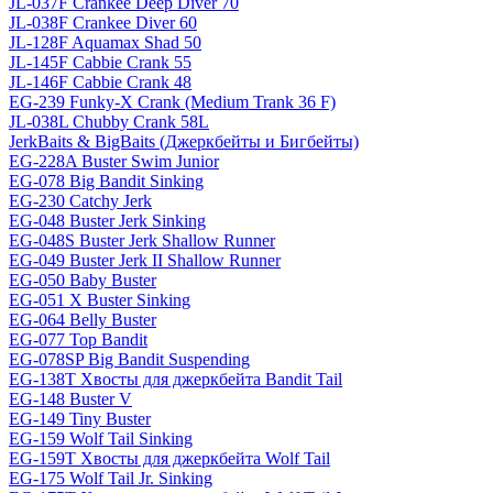
JL-037F Crankee Deep Diver 70
JL-038F Crankee Diver 60
JL-128F Aquamax Shad 50
JL-145F Cabbie Crank 55
JL-146F Cabbie Crank 48
EG-239 Funky-X Crank (Medium Trank 36 F)
JL-038L Chubby Crank 58L
JerkBaits & BigBaits (Джеркбейты и Бигбейты)
EG-228A Buster Swim Junior
EG-078 Big Bandit Sinking
EG-230 Catchy Jerk
EG-048 Buster Jerk Sinking
EG-048S Buster Jerk Shallow Runner
EG-049 Buster Jerk II Shallow Runner
EG-050 Baby Buster
EG-051 X Buster Sinking
EG-064 Belly Buster
EG-077 Top Bandit
EG-078SP Big Bandit Suspending
EG-138T Хвосты для джеркбейта Bandit Tail
EG-148 Buster V
EG-149 Tiny Buster
EG-159 Wolf Tail Sinking
EG-159T Хвосты для джеркбейта Wolf Tail
EG-175 Wolf Tail Jr. Sinking