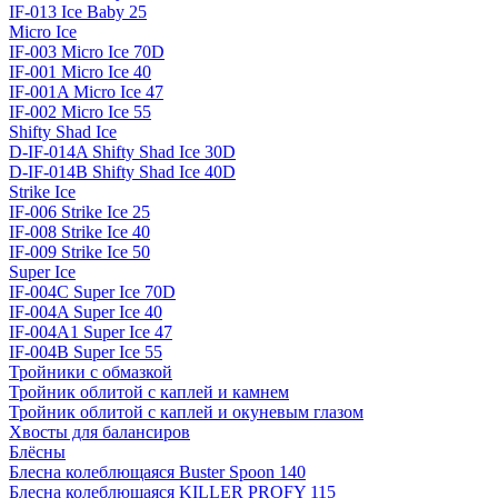
IF-013 Ice Baby 25
Micro Ice
IF-003 Micro Ice 70D
IF-001 Micro Ice 40
IF-001A Micro Ice 47
IF-002 Micro Ice 55
Shifty Shad Ice
D-IF-014A Shifty Shad Ice 30D
D-IF-014B Shifty Shad Ice 40D
Strike Ice
IF-006 Strike Ice 25
IF-008 Strike Ice 40
IF-009 Strike Ice 50
Super Ice
IF-004C Super Ice 70D
IF-004A Super Ice 40
IF-004A1 Super Ice 47
IF-004B Super Ice 55
Тройники с обмазкой
Тройник облитой с каплей и камнем
Тройник облитой с каплей и окуневым глазом
Хвосты для балансиров
Блёсны
Блесна колеблющаяся Buster Spoon 140
Блесна колеблющаяся KILLER PROFY 115