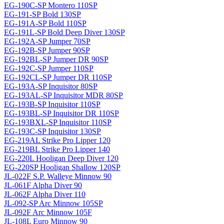
EG-190C-SP Montero 110SP
EG-191-SP Bold 130SP
EG-191A-SP Bold 110SP
EG-191L-SP Bold Deep Diver 130SP
EG-192A-SP Jumper 70SP
EG-192B-SP Jumper 90SP
EG-192BL-SP Jumper DR 90SP
EG-192C-SP Jumper 110SP
EG-192CL-SP Jumper DR 110SP
EG-193A-SP Inquisitor 80SP
EG-193AL-SP Inquisitor MDR 80SP
EG-193B-SP Inquisitor 110SP
EG-193BL-SP Inquisitor DR 110SP
EG-193BXL-SP Inquisitor 110SP
EG-193C-SP Inquisitor 130SP
EG-219AL Strike Pro Lipper 120
EG-219BL Strike Pro Lipper 140
EG-220L Hooligan Deep Diver 120
EG-220SP Hooligan Shallow 120SP
JL-022F S.P. Walleye Minnow 90
JL-061F Alpha Diver 90
JL-062F Alpha Diver 110
JL-092-SP Arc Minnow 105SP
JL-092F Arc Minnow 105F
JL-108L Euro Minnow 90