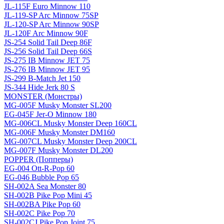
JL-115F Euro Minnow 110
JL-119-SP Arc Minnow 75SP
JL-120-SP Arc Minnow 90SP
JL-120F Arc Minnow 90F
JS-254 Solid Tail Deep 86F
JS-256 Solid Tail Deep 66S
JS-275 IB Minnow JET 75
JS-276 IB Minnow JET 95
JS-299 B-Match Jet 150
JS-344 Hide Jerk 80 S
MONSTER (Монстры)
MG-005F Musky Monster SL200
EG-045F Jer-O Minnow 180
MG-006CL Musky Monster Deep 160CL
MG-006F Musky Monster DM160
MG-007CL Musky Monster Deep 200CL
MG-007F Musky Monster DL200
POPPER (Попперы)
EG-004 Ott-R-Pop 60
EG-046 Bubble Pop 65
SH-002A Sea Monster 80
SH-002B Pike Pop Mini 45
SH-002BA Pike Pop 60
SH-002C Pike Pop 70
SH-002CJ Pike Pop Joint 75