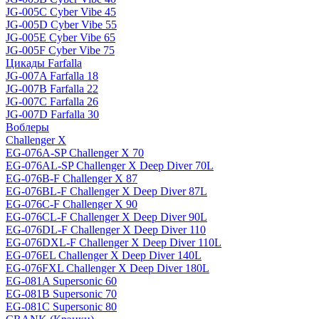
JG-005C Cyber Vibe 45
JG-005D Cyber Vibe 55
JG-005E Cyber Vibe 65
JG-005F Cyber Vibe 75
Цикады Farfalla
JG-007A Farfalla 18
JG-007B Farfalla 22
JG-007C Farfalla 26
JG-007D Farfalla 30
Воблеры
Challenger X
EG-076A-SP Challenger X 70
EG-076AL-SP Challenger X Deep Diver 70L
EG-076B-F Challenger X 87
EG-076BL-F Challenger X Deep Diver 87L
EG-076C-F Challenger X 90
EG-076CL-F Challenger X Deep Diver 90L
EG-076DL-F Challenger X Deep Diver 110
EG-076DXL-F Challenger X Deep Diver 110L
EG-076EL Challenger X Deep Diver 140L
EG-076FXL Challenger X Deep Diver 180L
EG-081A Supersonic 60
EG-081B Supersonic 70
EG-081C Supersonic 80