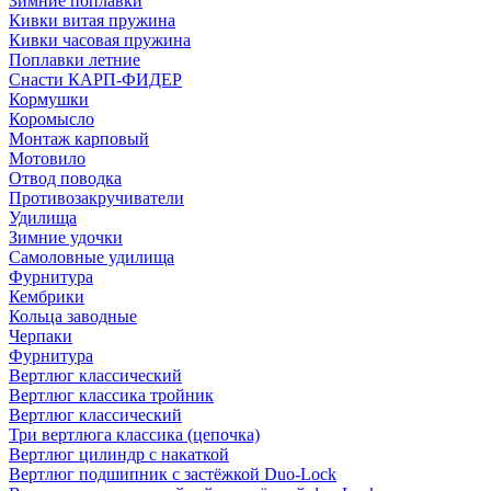
Зимние поплавки
Кивки витая пружина
Кивки часовая пружина
Поплавки летние
Снасти КАРП-ФИДЕР
Кормушки
Коромысло
Монтаж карповый
Мотовило
Отвод поводка
Противозакручиватели
Удилища
Зимние удочки
Самоловные удилища
Фурнитура
Кембрики
Кольца заводные
Черпаки
Фурнитура
Вертлюг классический
Вертлюг классика тройник
Вертлюг классический
Три вертлюга классика (цепочка)
Вертлюг цилиндр с накаткой
Вертлюг подшипник с застёжкой Duo-Lock