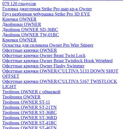
079 120 градусов
Головка джигерная Strike Pro шар кр-к Owner
Груз разборная чебурашка Strike Pro 3D EYE
Крючки OWNER
Двойники OWNER
Двойник OWNER SD-36BC
Двойник OWNER TW-01BC
Крючки OWNER
Оснастка для силикона Owner Pro Wire Stinger
Офсетные крючки OWNER
Офсетные крючки Owner Beast Twist Lock
Офсетные крючки Owner Beast Twistlock Hook Weighted
Офсетные крючки Owner Flashy Swimmer
Офсетные крючки OWNER/C'ULTIVA 5133 DOWN SHOT
OFFSET
Офсетные крючки OWNER/C'ULTIVA 5167 TWISTLOCK
LIGHT
Тройник OWNER с обмазкой
Тройники OWNER
Тройник OWNER ST-11
Тройник OWNER ST-21TN
Тройник OWNER ST-36BC
Тройник OWNER ST-36RD
Тройник OWNER ST-41BC
Тройник OWNER ST-46TN