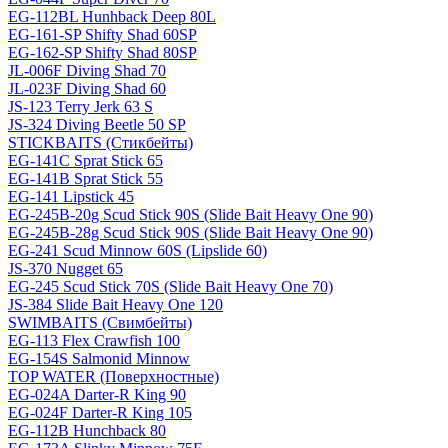
EG-112BL Hunhback Deep 80L
EG-161-SP Shifty Shad 60SP
EG-162-SP Shifty Shad 80SP
JL-006F Diving Shad 70
JL-023F Diving Shad 60
JS-123 Terry Jerk 63 S
JS-324 Diving Beetle 50 SP
STICKBAITS (Стикбейты)
EG-141C Sprat Stick 65
EG-141B Sprat Stick 55
EG-141 Lipstick 45
EG-245B-20g Scud Stick 90S (Slide Bait Heavy One 90)
EG-245B-28g Scud Stick 90S (Slide Bait Heavy One 90)
EG-241 Scud Minnow 60S (Lipslide 60)
JS-370 Nugget 65
EG-245 Scud Stick 70S (Slide Bait Heavy One 70)
JS-384 Slide Bait Heavy One 120
SWIMBAITS (Свимбейты)
EG-113 Flex Crawfish 100
EG-154S Salmonid Minnow
TOP WATER (Поверхностные)
EG-024A Darter-R King 90
EG-024F Darter-R King 105
EG-112B Hunchback 80