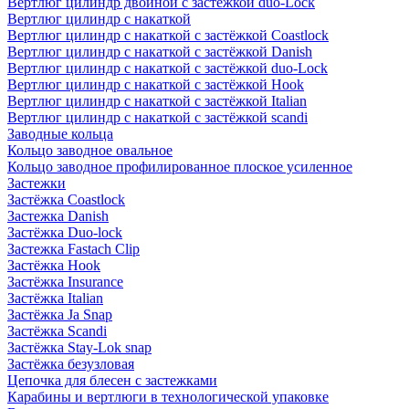
Вертлюг цилиндр двойной с застёжкой duo-Lock
Вертлюг цилиндр с накаткой
Вертлюг цилиндр с накаткой с застёжкой Coastlock
Вертлюг цилиндр с накаткой с застёжкой Danish
Вертлюг цилиндр с накаткой с застёжкой duo-Lock
Вертлюг цилиндр с накаткой с застёжкой Hook
Вертлюг цилиндр с накаткой с застёжкой Italian
Вертлюг цилиндр с накаткой с застёжкой scandi
Заводные кольца
Кольцо заводное овальное
Кольцо заводное профилированное плоское усиленное
Застежки
Застёжка Coastlock
Застежка Danish
Застёжка Duo-lock
Застежка Fastach Clip
Застёжка Hook
Застёжка Insurance
Застёжка Italian
Застёжка Ja Snap
Застёжка Scandi
Застёжка Stay-Lok snap
Застёжка безузловая
Цепочка для блесен с застежками
Карабины и вертлюги в технологической упаковке