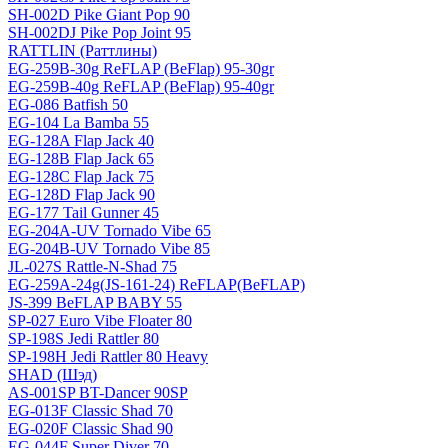
SH-002D Pike Giant Pop 90
SH-002DJ Pike Pop Joint 95
RATTLIN (Раттлины)
EG-259B-30g ReFLAP (BeFlap) 95-30gr
EG-259B-40g ReFLAP (BeFlap) 95-40gr
EG-086 Batfish 50
EG-104 La Bamba 55
EG-128A Flap Jack 40
EG-128B Flap Jack 65
EG-128C Flap Jack 75
EG-128D Flap Jack 90
EG-177 Tail Gunner 45
EG-204A-UV Tornado Vibe 65
EG-204B-UV Tornado Vibe 85
JL-027S Rattle-N-Shad 75
EG-259A-24g(JS-161-24) ReFLAP(BeFLAP)
JS-399 BeFLAP BABY 55
SP-027 Euro Vibe Floater 80
SP-198S Jedi Rattler 80
SP-198H Jedi Rattler 80 Heavy
SHAD (Шэд)
AS-001SP BT-Dancer 90SP
EG-013F Classic Shad 70
EG-020F Classic Shad 90
EG-044F Super Diver 70