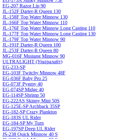
EG-173A Slinky Minnow 75F
EG-207 Razor Lip 90
JL-152F Darter-R Queen 130
JL-158F Top Water Minnow 130
JL-166F Top Water Minnow 110
JL-176F Top Water Minnow Long Casting 110
JL-177F Top Water Minnow Long Casting 130
JL-179F Top Water Minnow 90
JL-191F Darter-R Queen 100
JL-253F Darter-R Queen 80
MG-016F Mustang Minnow 90
ULTRALIGHT (Ультралайт)
EG-233-SP
EG-103F Twitchy Minnow 48F
EG-036F Baby Pro 25
EG-073F Pygmy 40
EG-074SP Midge 40
EG-114SP Shrimp 50
EG-222AS Skinny Mini 50S
EG-125E-SP Archback 35SP
EG-182-SP Crazy Plankton
EG-183S UL Rider
EG-184-SP My Turn
EG-197SP Deep UL Rider
JS-238 Quick Minnow 40 S