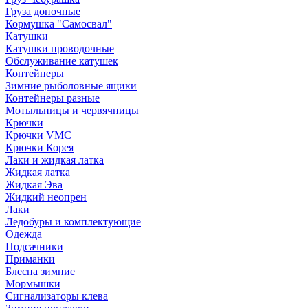
Груза доночные
Кормушка "Самосвал"
Катушки
Катушки проводочные
Обслуживание катушек
Контейнеры
Зимние рыболовные ящики
Контейнеры разные
Мотыльницы и червячницы
Крючки
Крючки VMC
Крючки Корея
Лаки и жидкая латка
Жидкая латка
Жидкая Эва
Жидкий неопрен
Лаки
Ледобуры и комплектующие
Одежда
Подсачники
Приманки
Блесна зимние
Мормышки
Сигнализаторы клева