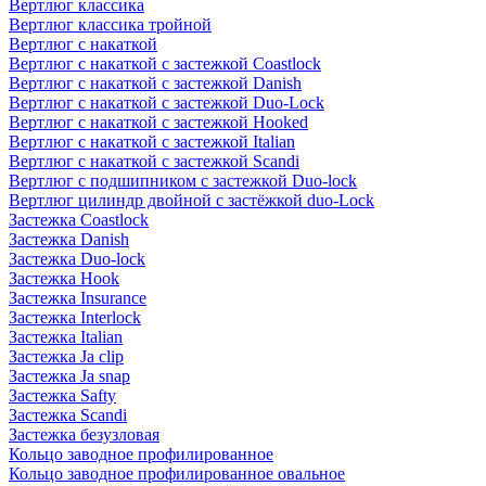
Вертлюг классика
Вертлюг классика тройной
Вертлюг с накаткой
Вертлюг с накаткой с застежкой Coastlock
Вертлюг с накаткой с застежкой Danish
Вертлюг с накаткой с застежкой Duo-Lock
Вертлюг с накаткой с застежкой Hooked
Вертлюг с накаткой с застежкой Italian
Вертлюг с накаткой с застежкой Scandi
Вертлюг с подшипником с застежкой Duo-lock
Вертлюг цилиндр двойной с застёжкой duo-Lock
Застежка Coastlock
Застежка Danish
Застежка Duo-lock
Застежка Hook
Застежка Insurance
Застежка Interlock
Застежка Italian
Застежка Ja clip
Застежка Ja snap
Застежка Safty
Застежка Scandi
Застежка безузловая
Кольцо заводное профилированное
Кольцо заводное профилированное овальное