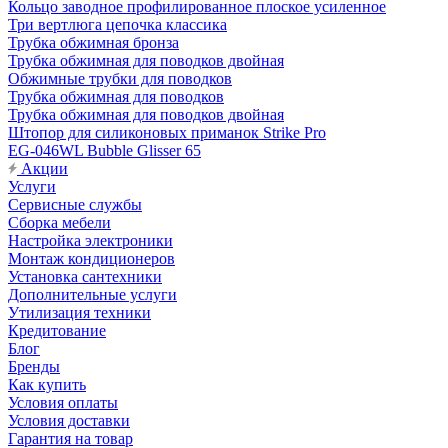
Кольцо заводное профилированное плоское усиленное
Три вертлюга цепочка классика
Трубка обжимная бронза
Трубка обжимная для поводков двойная
Обжимные трубки для поводков
Трубка обжимная для поводков
Трубка обжимная для поводков двойная
Штопор для силиконовых приманок Strike Pro
EG-046WL Bubble Glisser 65
Акции
Услуги
Сервисные службы
Сборка мебели
Настройка электроники
Монтаж кондиционеров
Установка сантехники
Дополнительные услуги
Утилизация техники
Кредитование
Блог
Бренды
Как купить
Условия оплаты
Условия доставки
Гарантия на товар