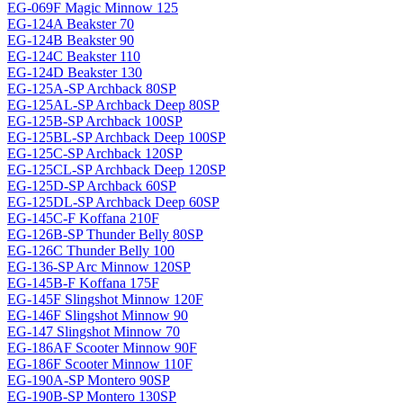
EG-069F Magiс Minnow 125
EG-124A Beakster 70
EG-124B Beakster 90
EG-124C Beakster 110
EG-124D Beakster 130
EG-125A-SP Archback 80SP
EG-125AL-SP Archback Deep 80SP
EG-125B-SP Archback 100SP
EG-125BL-SP Archback Deep 100SP
EG-125C-SP Archback 120SP
EG-125CL-SP Archback Deep 120SP
EG-125D-SP Archback 60SP
EG-125DL-SP Archback Deep 60SP
EG-145C-F Koffana 210F
EG-126B-SP Thunder Belly 80SP
EG-126C Thunder Belly 100
EG-136-SP Arc Minnow 120SP
EG-145B-F Koffana 175F
EG-145F Slingshot Minnow 120F
EG-146F Slingshot Minnow 90
EG-147 Slingshot Minnow 70
EG-186AF Scooter Minnow 90F
EG-186F Scooter Minnow 110F
EG-190A-SP Montero 90SP
EG-190B-SP Montero 130SP