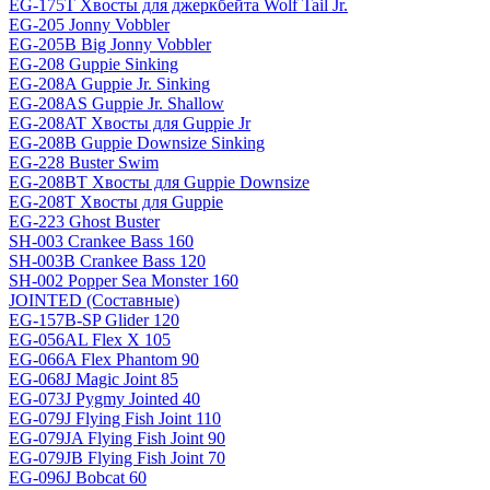
EG-175T Хвосты для джеркбейта Wolf Tail Jr.
EG-205 Jonny Vobbler
EG-205B Big Jonny Vobbler
EG-208 Guppie Sinking
EG-208A Guppie Jr. Sinking
EG-208AS Guppie Jr. Shallow
EG-208AT Хвосты для Guppie Jr
EG-208B Guppie Downsize Sinking
EG-228 Buster Swim
EG-208BT Хвосты для Guppie Downsize
EG-208T Хвосты для Guppie
EG-223 Ghost Buster
SH-003 Crankee Bass 160
SH-003B Crankee Bass 120
SH-002 Popper Sea Monster 160
JOINTED (Составные)
EG-157B-SP Glider 120
EG-056AL Flex X 105
EG-066A Flex Phantom 90
EG-068J Magic Joint 85
EG-073J Pygmy Jointed 40
EG-079J Flying Fish Joint 110
EG-079JA Flying Fish Joint 90
EG-079JB Flying Fish Joint 70
EG-096J Bobcat 60