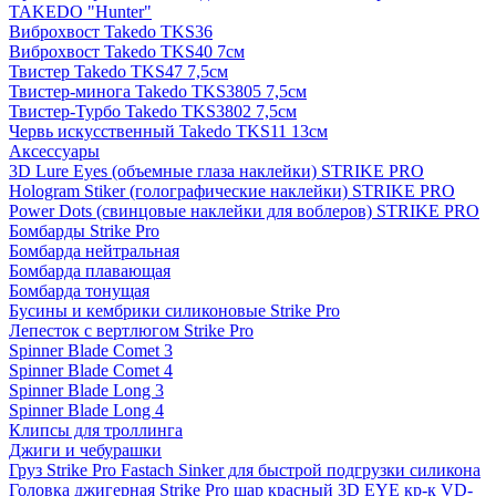
TAKEDO "Hunter"
Виброхвост Takedo TKS36
Виброхвост Takedo TKS40 7см
Твистер Takedo TKS47 7,5см
Твистер-минога Takedo TKS3805 7,5см
Твистер-Турбо Takedo TKS3802 7,5см
Червь искусственный Takedo TKS11 13см
Аксессуары
3D Lure Eyes (объемные глаза наклейки) STRIKE PRO
Hologram Stiker (голографические наклейки) STRIKE PRO
Power Dots (свинцовые наклейки для воблеров) STRIKE PRO
Бомбарды Strike Pro
Бомбарда нейтральная
Бомбарда плавающая
Бомбарда тонущая
Бусины и кембрики силиконовые Strike Pro
Лепесток с вертлюгом Strike Pro
Spinner Blade Comet 3
Spinner Blade Comet 4
Spinner Blade Long 3
Spinner Blade Long 4
Клипсы для троллинга
Джиги и чебурашки
Груз Strike Pro Fastach Sinker для быстрой подгрузки силикона
Головка джигерная Strike Pro шар красный 3D EYE кр-к VD-