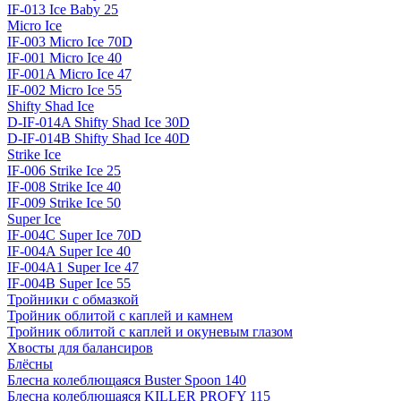
IF-013 Ice Baby 25
Micro Ice
IF-003 Micro Ice 70D
IF-001 Micro Ice 40
IF-001A Micro Ice 47
IF-002 Micro Ice 55
Shifty Shad Ice
D-IF-014A Shifty Shad Ice 30D
D-IF-014B Shifty Shad Ice 40D
Strike Ice
IF-006 Strike Ice 25
IF-008 Strike Ice 40
IF-009 Strike Ice 50
Super Ice
IF-004C Super Ice 70D
IF-004A Super Ice 40
IF-004A1 Super Ice 47
IF-004B Super Ice 55
Тройники с обмазкой
Тройник облитой с каплей и камнем
Тройник облитой с каплей и окуневым глазом
Хвосты для балансиров
Блёсны
Блесна колеблющаяся Buster Spoon 140
Блесна колеблющаяся KILLER PROFY 115