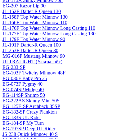
EG-173A Slinky Minnow 75F
EG-207 Razor Lip 90
JL-152F Darter-R Queen 130
JL-158F Top Water Minnow 130
JL-166F Top Water Minnow 110
JL-176F Top Water Minnow Long Casting 110
JL-177F Top Water Minnow Long Casting 130
JL-179F Top Water Minnow 90
JL-191F Darter-R Queen 100
JL-253F Darter-R Queen 80
MG-016F Mustang Minnow 90
ULTRALIGHT (Ультралайт)
EG-233-SP
EG-103F Twitchy Minnow 48F
EG-036F Baby Pro 25
EG-073F Pygmy 40
EG-074SP Midge 40
EG-114SP Shrimp 50
EG-222AS Skinny Mini 50S
EG-125E-SP Archback 35SP
EG-182-SP Crazy Plankton
EG-183S UL Rider
EG-184-SP My Turn
EG-197SP Deep UL Rider
JS-238 Quick Minnow 40 S