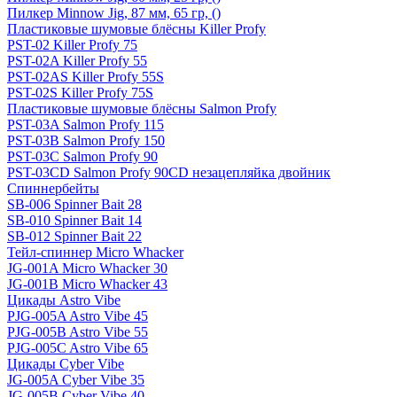
Пилкер Minnow Jig, 87 мм, 65 гр, ()
Пластиковые шумовые блёсны Killer Profy
PST-02 Killer Profy 75
PST-02A Killer Profy 55
PST-02AS Killer Profy 55S
PST-02S Killer Profy 75S
Пластиковые шумовые блёсны Salmon Profy
PST-03A Salmon Profy 115
PST-03B Salmon Profy 150
PST-03C Salmon Profy 90
PST-03CD Salmon Profy 90CD незацепляйка двойник
Спиннербейты
SB-006 Spinner Bait 28
SB-010 Spinner Bait 14
SB-012 Spinner Bait 22
Тейл-спиннер Micro Whacker
JG-001A Micro Whacker 30
JG-001B Micro Whacker 43
Цикады Astro Vibe
PJG-005A Astro Vibe 45
PJG-005B Astro Vibe 55
PJG-005C Astro Vibe 65
Цикады Cyber Vibe
JG-005A Cyber Vibe 35
JG-005B Cyber Vibe 40