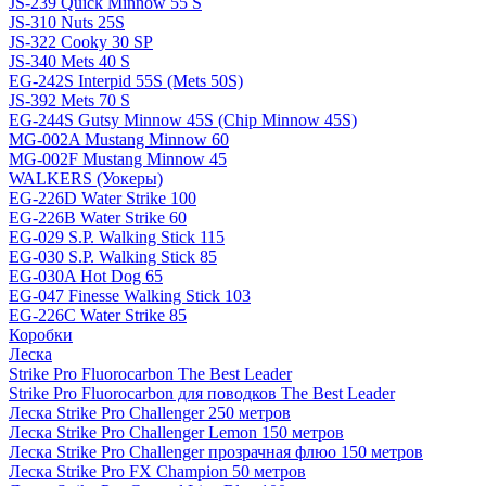
JS-239 Quick Minnow 55 S
JS-310 Nuts 25S
JS-322 Cooky 30 SP
JS-340 Mets 40 S
EG-242S Interpid 55S (Mets 50S)
JS-392 Mets 70 S
EG-244S Gutsy Minnow 45S (Chip Minnow 45S)
MG-002A Mustang Minnow 60
MG-002F Mustang Minnow 45
WALKERS (Уокеры)
EG-226D Water Strike 100
EG-226B Water Strike 60
EG-029 S.P. Walking Stick 115
EG-030 S.P. Walking Stick 85
EG-030A Hot Dog 65
EG-047 Finesse Walking Stick 103
EG-226C Water Strike 85
Коробки
Леска
Strike Pro Fluorocarbon The Best Leader
Strike Pro Fluorocarbon для поводков The Best Leader
Леска Strike Pro Challenger 250 метров
Леска Strike Pro Challenger Lemon 150 метров
Леска Strike Pro Challenger прозрачная флюо 150 метров
Леска Strike Pro FX Champion 50 метров