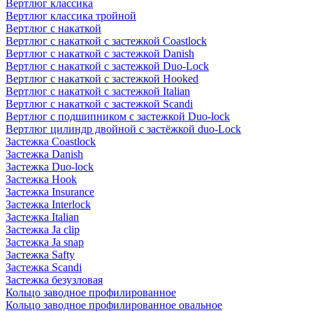
Вертлюг классика
Вертлюг классика тройной
Вертлюг с накаткой
Вертлюг с накаткой с застежкой Coastlock
Вертлюг с накаткой с застежкой Danish
Вертлюг с накаткой с застежкой Duo-Lock
Вертлюг с накаткой с застежкой Hooked
Вертлюг с накаткой с застежкой Italian
Вертлюг с накаткой с застежкой Scandi
Вертлюг с подшипником с застежкой Duo-lock
Вертлюг цилиндр двойной с застёжкой duo-Lock
Застежка Coastlock
Застежка Danish
Застежка Duo-lock
Застежка Hook
Застежка Insurance
Застежка Interlock
Застежка Italian
Застежка Ja clip
Застежка Ja snap
Застежка Safty
Застежка Scandi
Застежка безузловая
Кольцо заводное профилированное
Кольцо заводное профилированное овальное