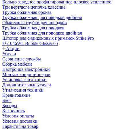
Кольцо заводное профилированное плоское усиленное
Три вертлюга цепочка классика
Трубка обжимная бронза
Трубка обжимная для поводков двойная
Обжимные трубки для поводков
Трубка обжимная для поводков
Трубка обжимная для поводков двойная
Штопор для силиконовых приманок Strike Pro
EG-046WL Bubble Glisser 65
Акции
Услуги
Сервисные службы
Сборка мебели
Настройка электроники
Монтаж кондиционеров
Установка сантехники
Дополнительные услуги
Утилизация техники
Кредитование
Блог
Бренды
Как купить
Условия оплаты
Условия доставки
Гарантия на товар