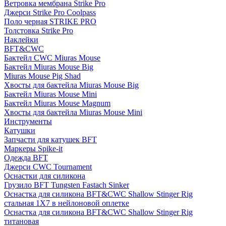
Ветровка мембрана Strike Pro
Джерси Strike Pro Coolpass
Поло черная STRIKE PRO
Толстовка Strike Pro
Наклейки
BFT&CWC
Бактейл CWC Miuras Mouse
Бактейл Miuras Mouse Big
Miuras Mouse Pig Shad
Хвосты для бактейла Miuras Mouse Big
Бактейл Miuras Mouse Mini
Бактейл Miuras Mouse Magnum
Хвосты для бактейла Miuras Mouse Mini
Инструменты
Катушки
Запчасти для катушек BFT
Маркеры Spike-it
Одежда BFT
Джерси CWC Tournament
Оснастки для силикона
Грузило BFT Tungsten Fastach Sinker
Оснастка для силикона BFT&CWC Shallow Stinger Rig
стальная 1X7 в нейлоновой оплетке
Оснастка для силикона BFT&CWC Shallow Stinger Rig
титановая