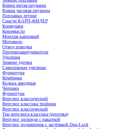
Зимние поплавки
Кивки витая пружина
Кивки часовая пружина
Поплавки летние
Снасти КАРП-ФИДЕР
Кормушки
Коромысло
Монтаж карповый
Мотовило
Отвод поводка
Противозакручиватели
Удилища
Зимние удочки
Самоловные удилища
Фурнитура
Кембрики
Кольца заводные
Черпаки
Фурнитура
Вертлюг классический
Вертлюг классика тройник
Вертлюг классический
Три вертлюга классика (цепочка)
Вертлюг цилиндр с накаткой
Вертлюг подшипник с застёжкой Duo-Lock