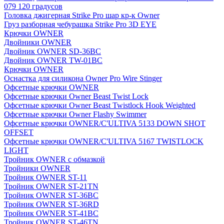
079 120 градусов
Головка джигерная Strike Pro шар кр-к Owner
Груз разборная чебурашка Strike Pro 3D EYE
Крючки OWNER
Двойники OWNER
Двойник OWNER SD-36BC
Двойник OWNER TW-01BC
Крючки OWNER
Оснастка для силикона Owner Pro Wire Stinger
Офсетные крючки OWNER
Офсетные крючки Owner Beast Twist Lock
Офсетные крючки Owner Beast Twistlock Hook Weighted
Офсетные крючки Owner Flashy Swimmer
Офсетные крючки OWNER/C'ULTIVA 5133 DOWN SHOT
OFFSET
Офсетные крючки OWNER/C'ULTIVA 5167 TWISTLOCK
LIGHT
Тройник OWNER с обмазкой
Тройники OWNER
Тройник OWNER ST-11
Тройник OWNER ST-21TN
Тройник OWNER ST-36BC
Тройник OWNER ST-36RD
Тройник OWNER ST-41BC
Тройник OWNER ST-46TN