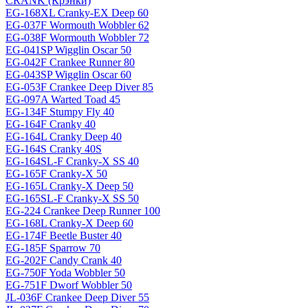
CRANK (Крэнки)
EG-168XL Cranky-EX Deep 60
EG-037F Wormouth Wobbler 62
EG-038F Wormouth Wobbler 72
EG-041SP Wigglin Oscar 50
EG-042F Crankee Runner 80
EG-043SP Wigglin Oscar 60
EG-053F Crankee Deep Diver 85
EG-097A Warted Toad 45
EG-134F Stumpy Fly 40
EG-164F Cranky 40
EG-164L Cranky Deep 40
EG-164S Cranky 40S
EG-164SL-F Cranky-X SS 40
EG-165F Cranky-X 50
EG-165L Cranky-X Deep 50
EG-165SL-F Cranky-X SS 50
EG-224 Crankee Deep Runner 100
EG-168L Cranky-X Deep 60
EG-174F Beetle Buster 40
EG-185F Sparrow 70
EG-202F Candy Crank 40
EG-750F Yoda Wobbler 50
EG-751F Dworf Wobbler 50
JL-036F Crankee Deep Diver 55