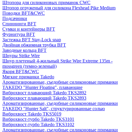
Штопора для силиконовых приманок CWC
Штопор огруженый для силикона Flexhead Pike Medium
Поводки BFT&CWC
Подсачники
Спиннинги BFT
Сумки и контейнеры BFT
Фурнитура BFT
Застежка BFT Stay-Lock snap
Двойная обжимная трубка BFT
Заводные кольца BFT
Шнуры Strike Wire
Шнур плетеный 4-жильный Strike Wire Extreme 135m -
mossgreen (темно-зеленый)
Якоря BFT&CWC
Мягкие приманки Takedo
Ароматизированные, съедобные силиконовые приманки
TAKEDO "Hunter Floating", плавающие
Виброхвост плавающий Takedo TKS2892
Виброхвост плавающий Takedo TKS2893
Ароматизированные, съедобные силиконовые приманки
TAKEDO "Hunter Salt", структурированные солью
Виброхвост Takedo TKS5019
Виброхвост-турбо Takedo TKS3101
Виброхвост-турбо Takedo TKS3102
Ароматизированные, съедобные силиконовые приманки