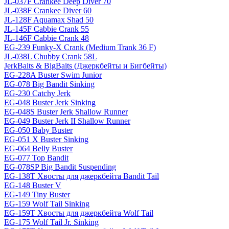
JL-037F Crankee Deep Diver 70
JL-038F Crankee Diver 60
JL-128F Aquamax Shad 50
JL-145F Cabbie Crank 55
JL-146F Cabbie Crank 48
EG-239 Funky-X Crank (Medium Trank 36 F)
JL-038L Chubby Crank 58L
JerkBaits & BigBaits (Джеркбейты и Бигбейты)
EG-228A Buster Swim Junior
EG-078 Big Bandit Sinking
EG-230 Catchy Jerk
EG-048 Buster Jerk Sinking
EG-048S Buster Jerk Shallow Runner
EG-049 Buster Jerk II Shallow Runner
EG-050 Baby Buster
EG-051 X Buster Sinking
EG-064 Belly Buster
EG-077 Top Bandit
EG-078SP Big Bandit Suspending
EG-138T Хвосты для джеркбейта Bandit Tail
EG-148 Buster V
EG-149 Tiny Buster
EG-159 Wolf Tail Sinking
EG-159T Хвосты для джеркбейта Wolf Tail
EG-175 Wolf Tail Jr. Sinking