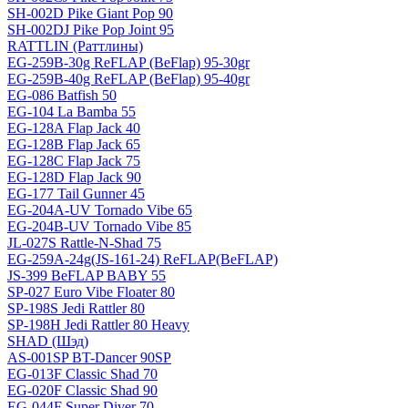
SH-002D Pike Giant Pop 90
SH-002DJ Pike Pop Joint 95
RATTLIN (Раттлины)
EG-259B-30g ReFLAP (BeFlap) 95-30gr
EG-259B-40g ReFLAP (BeFlap) 95-40gr
EG-086 Batfish 50
EG-104 La Bamba 55
EG-128A Flap Jack 40
EG-128B Flap Jack 65
EG-128C Flap Jack 75
EG-128D Flap Jack 90
EG-177 Tail Gunner 45
EG-204A-UV Tornado Vibe 65
EG-204B-UV Tornado Vibe 85
JL-027S Rattle-N-Shad 75
EG-259A-24g(JS-161-24) ReFLAP(BeFLAP)
JS-399 BeFLAP BABY 55
SP-027 Euro Vibe Floater 80
SP-198S Jedi Rattler 80
SP-198H Jedi Rattler 80 Heavy
SHAD (Шэд)
AS-001SP BT-Dancer 90SP
EG-013F Classic Shad 70
EG-020F Classic Shad 90
EG-044F Super Diver 70