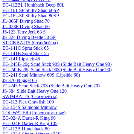
EG-112BL Hunhback Deep 80L
EG-161-SP Shifty Shad 60SP
EG-162-SP Shifty Shad 80SP
JL-006F Diving Shad 70
JL-023F Diving Shad 60
JS-123 Terry Jerk 63 S
JS-324 Diving Beetle 50 SP
STICKBAITS (Стикбейты)
EG-141C Sprat Stick 65
EG-141B Sprat Stick 55
EG-141 Lipstick 45
EG-245B-20g Scud Stick 90S (Slide Bait Heavy One 90)
EG-245B-28g Scud Stick 90S (Slide Bait Heavy One 90)
EG-241 Scud Minnow 60S (Lipslide 60)
JS-370 Nugget 65
EG-245 Scud Stick 70S (Slide Bait Heavy One 70)
JS-384 Slide Bait Heavy One 120
SWIMBAITS (Свимбейты)
EG-113 Flex Crawfish 100
EG-154S Salmonid Minnow
TOP WATER (Поверхностные)
EG-024A Darter-R King 90
EG-024F Darter-R King 105
EG-112B Hunchback 80