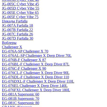
JG-005C Cyber Vibe 45
JG-005D Cyber Vibe 55
JG-005E Cyber Vibe 65
JG-005F Cyber Vibe 75
Цикады Farfalla
JG-007A Farfalla 18
JG-007B Farfalla 22
JG-007C Farfalla 26
JG-007D Farfalla 30
Воблеры
Challenger X
EG-076A-SP Challenger X 70
EG-076AL-SP Challenger X Deep Diver 70L
EG-076B-F Challenger X 87
EG-076BL-F Challenger X Deep Diver 87L
EG-076C-F Challenger X 90
EG-076CL-F Challenger X Deep Diver 90L
EG-076DL-F Challenger X Deep Diver 110
EG-076DXL-F Challenger X Deep Diver 110L
EG-076EL Challenger X Deep Diver 140L
EG-076FXL Challenger X Deep Diver 180L
EG-081A Supersonic 60
EG-081B Supersonic 70
EG-081C Supersonic 80