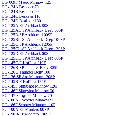
EG-069F Magiс Minnow 125
EG-124A Beakster 70
EG-124B Beakster 90
EG-124C Beakster 110
EG-124D Beakster 130
EG-125A-SP Archback 80SP
EG-125AL-SP Archback Deep 80SP
EG-125B-SP Archback 100SP
EG-125BL-SP Archback Deep 100SP
EG-125C-SP Archback 120SP
EG-125CL-SP Archback Deep 120SP
EG-125D-SP Archback 60SP
EG-125DL-SP Archback Deep 60SP
EG-145C-F Koffana 210F
EG-126B-SP Thunder Belly 80SP
EG-126C Thunder Belly 100
EG-136-SP Arc Minnow 120SP
EG-145B-F Koffana 175F
EG-145F Slingshot Minnow 120F
EG-146F Slingshot Minnow 90
EG-147 Slingshot Minnow 70
EG-186AF Scooter Minnow 90F
EG-186F Scooter Minnow 110F
EG-190A-SP Montero 90SP
EG-190B-SP Montero 130SP