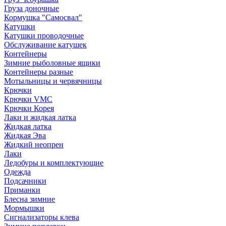
Груза доночные
Кормушка "Самосвал"
Катушки
Катушки проводочные
Обслуживание катушек
Контейнеры
Зимние рыболовные ящики
Контейнеры разные
Мотыльницы и червячницы
Крючки
Крючки VMC
Крючки Корея
Лаки и жидкая латка
Жидкая латка
Жидкая Эва
Жидкий неопрен
Лаки
Ледобуры и комплектующие
Одежда
Подсачники
Приманки
Блесна зимние
Мормышки
Сигнализаторы клева