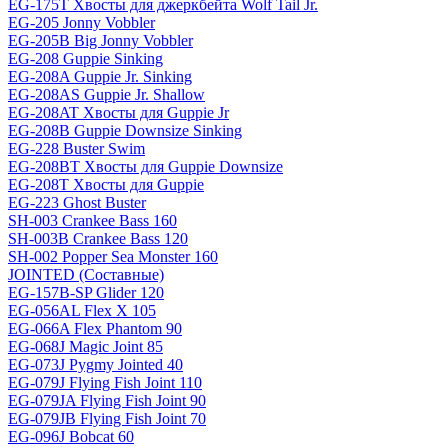
EG-175T Хвосты для джеркбейта Wolf Tail Jr.
EG-205 Jonny Vobbler
EG-205B Big Jonny Vobbler
EG-208 Guppie Sinking
EG-208A Guppie Jr. Sinking
EG-208AS Guppie Jr. Shallow
EG-208AT Хвосты для Guppie Jr
EG-208B Guppie Downsize Sinking
EG-228 Buster Swim
EG-208BT Хвосты для Guppie Downsize
EG-208T Хвосты для Guppie
EG-223 Ghost Buster
SH-003 Crankee Bass 160
SH-003B Crankee Bass 120
SH-002 Popper Sea Monster 160
JOINTED (Составные)
EG-157B-SP Glider 120
EG-056AL Flex X 105
EG-066A Flex Phantom 90
EG-068J Magic Joint 85
EG-073J Pygmy Jointed 40
EG-079J Flying Fish Joint 110
EG-079JA Flying Fish Joint 90
EG-079JB Flying Fish Joint 70
EG-096J Bobcat 60