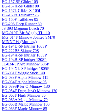
EG-157-SP Glider 105
EG-157A-SP Glider 90
EG-157L Glider-X 105L
EG-160A Tailblazer 75
EG-160F Tailblazer 95
EG-206 Deep Runner 80
JS-393 Magnum Loach 70
MG-010D Mr. Wiggly TL 110
MG-014F Minnow Jointed SM70
MINNOW (Минноу)
EG-194D-SP Intriger 160SP
EG-222BS Skinny 70S
EG-194A-SP Intriger 105SP
EG-194B-SP Intriger 120SP
JL-034-SP Arc Minnow 60SP
EG-194XL-SP Intriger 180SP
EG-031F Wiggle Stick 140
EG-033F Alpha Minnow 115
EG-034F Alpha Minnow 95
EG-039SP Jer-O Minnow 130
EG-054F Deep Jer-O Minnow 130
EG-063F Flash Minnow 85
EG-068A Magic Minnow 70
EG-068B Magic Minnow 100
EG-068F Magic Minnow 85