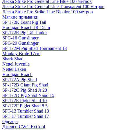
Леска Strike Pro General Line Blue 100 метров
Леска Strike Pro General Line Transparent 100 метров
Леска Strike Pro Strike Line Bicolor 100 метров
Мягкие приманки
SP-172K Giant Pig Tail
Hooligan Roach JR 15cm
SP-172R Pig Tail Junior
SPG-16 Gunslinger
SPG-20 Gunslinger
SP-172M Pig Shad Tournament 18
Monkey Brute 17cm
Shark Shad
Nettel Juvenile
Nettel Laken
Hooligan Roach
SP-172A Pig Shad
SP-172B Giant Pig Shad
SP-172C Pig Shad Jr 20
SP-172D Pig Shad Nano 15
SP-172E Piglet Shad 10
SP-172F Piglet Shad 8.5
SPT-13 Tumbler Shad 13
SPT-17 Tumbler Shad 17
Одежда
Джерси CWC ExCool