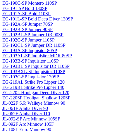
EG-190C-SP Montero 110SP
EG-191-SP Bold 130SP
EG-191A-SP Bold 110SP
EG-191L-SP Bold Deep Diver 130SP
EG-192A-SP Jumper 70SP
EG-192B-SP Jumper 90SP
EG-192BL-SP Jumper DR 90SP
EG-192C-SP Jumper 110SP
EG-192CL-SP Jumper DR 110SP
EG-193A-SP Inquisitor 80SP
EG-193AL-SP Inquisitor MDR 80SP
EG-193B-SP Inquisitor 110SP
EG-193BL-SP Inquisitor DR 110SP
EG-193BXL-SP Inquisitor 110SP
EG-193C-SP Inquisitor 130SP
EG-219AL Strike Pro Lipper 120
EG-219BL Strike Pro Lipper 140
EG-220L Hooligan Deep Diver 120
EG-220SP Hooligan Shallow 120SP
JL-022F S.P. Walleye Minnow 90
JL-061F Alpha Diver 90
JL-062F Alpha Diver 110
JL-092-SP Arc Minnow 105SP
JL-092F Arc Minnow 105F
JL-108L Euro Minnow 90