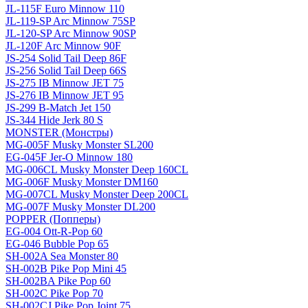
JL-115F Euro Minnow 110
JL-119-SP Arc Minnow 75SP
JL-120-SP Arc Minnow 90SP
JL-120F Arc Minnow 90F
JS-254 Solid Tail Deep 86F
JS-256 Solid Tail Deep 66S
JS-275 IB Minnow JET 75
JS-276 IB Minnow JET 95
JS-299 B-Match Jet 150
JS-344 Hide Jerk 80 S
MONSTER (Монстры)
MG-005F Musky Monster SL200
EG-045F Jer-O Minnow 180
MG-006CL Musky Monster Deep 160CL
MG-006F Musky Monster DM160
MG-007CL Musky Monster Deep 200CL
MG-007F Musky Monster DL200
POPPER (Попперы)
EG-004 Ott-R-Pop 60
EG-046 Bubble Pop 65
SH-002A Sea Monster 80
SH-002B Pike Pop Mini 45
SH-002BA Pike Pop 60
SH-002C Pike Pop 70
SH-002CJ Pike Pop Joint 75