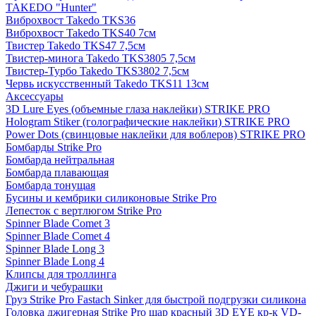
TAKEDO "Hunter"
Виброхвост Takedo TKS36
Виброхвост Takedo TKS40 7см
Твистер Takedo TKS47 7,5см
Твистер-минога Takedo TKS3805 7,5см
Твистер-Турбо Takedo TKS3802 7,5см
Червь искусственный Takedo TKS11 13см
Аксессуары
3D Lure Eyes (объемные глаза наклейки) STRIKE PRO
Hologram Stiker (голографические наклейки) STRIKE PRO
Power Dots (свинцовые наклейки для воблеров) STRIKE PRO
Бомбарды Strike Pro
Бомбарда нейтральная
Бомбарда плавающая
Бомбарда тонущая
Бусины и кембрики силиконовые Strike Pro
Лепесток с вертлюгом Strike Pro
Spinner Blade Comet 3
Spinner Blade Comet 4
Spinner Blade Long 3
Spinner Blade Long 4
Клипсы для троллинга
Джиги и чебурашки
Груз Strike Pro Fastach Sinker для быстрой подгрузки силикона
Головка джигерная Strike Pro шар красный 3D EYE кр-к VD-