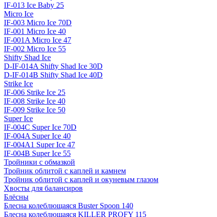
IF-013 Ice Baby 25
Micro Ice
IF-003 Micro Ice 70D
IF-001 Micro Ice 40
IF-001A Micro Ice 47
IF-002 Micro Ice 55
Shifty Shad Ice
D-IF-014A Shifty Shad Ice 30D
D-IF-014B Shifty Shad Ice 40D
Strike Ice
IF-006 Strike Ice 25
IF-008 Strike Ice 40
IF-009 Strike Ice 50
Super Ice
IF-004C Super Ice 70D
IF-004A Super Ice 40
IF-004A1 Super Ice 47
IF-004B Super Ice 55
Тройники с обмазкой
Тройник облитой с каплей и камнем
Тройник облитой с каплей и окуневым глазом
Хвосты для балансиров
Блёсны
Блесна колеблющаяся Buster Spoon 140
Блесна колеблющаяся KILLER PROFY 115