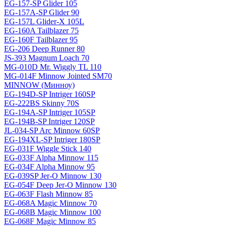
EG-157-SP Glider 105
EG-157A-SP Glider 90
EG-157L Glider-X 105L
EG-160A Tailblazer 75
EG-160F Tailblazer 95
EG-206 Deep Runner 80
JS-393 Magnum Loach 70
MG-010D Mr. Wiggly TL 110
MG-014F Minnow Jointed SM70
MINNOW (Минноу)
EG-194D-SP Intriger 160SP
EG-222BS Skinny 70S
EG-194A-SP Intriger 105SP
EG-194B-SP Intriger 120SP
JL-034-SP Arc Minnow 60SP
EG-194XL-SP Intriger 180SP
EG-031F Wiggle Stick 140
EG-033F Alpha Minnow 115
EG-034F Alpha Minnow 95
EG-039SP Jer-O Minnow 130
EG-054F Deep Jer-O Minnow 130
EG-063F Flash Minnow 85
EG-068A Magic Minnow 70
EG-068B Magic Minnow 100
EG-068F Magic Minnow 85