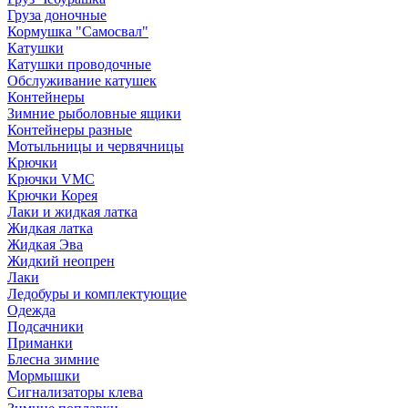
Груза доночные
Кормушка "Самосвал"
Катушки
Катушки проводочные
Обслуживание катушек
Контейнеры
Зимние рыболовные ящики
Контейнеры разные
Мотыльницы и червячницы
Крючки
Крючки VMC
Крючки Корея
Лаки и жидкая латка
Жидкая латка
Жидкая Эва
Жидкий неопрен
Лаки
Ледобуры и комплектующие
Одежда
Подсачники
Приманки
Блесна зимние
Мормышки
Сигнализаторы клева