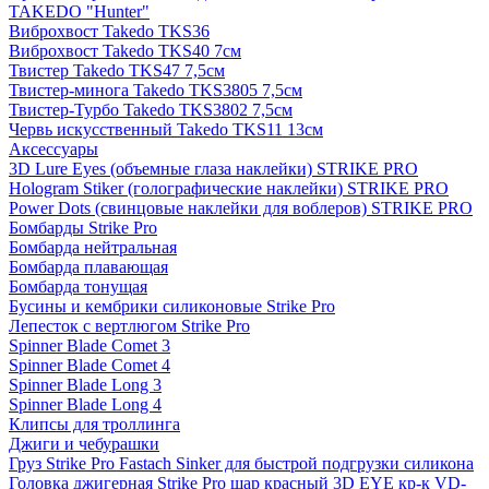
TAKEDO "Hunter"
Виброхвост Takedo TKS36
Виброхвост Takedo TKS40 7см
Твистер Takedo TKS47 7,5см
Твистер-минога Takedo TKS3805 7,5см
Твистер-Турбо Takedo TKS3802 7,5см
Червь искусственный Takedo TKS11 13см
Аксессуары
3D Lure Eyes (объемные глаза наклейки) STRIKE PRO
Hologram Stiker (голографические наклейки) STRIKE PRO
Power Dots (свинцовые наклейки для воблеров) STRIKE PRO
Бомбарды Strike Pro
Бомбарда нейтральная
Бомбарда плавающая
Бомбарда тонущая
Бусины и кембрики силиконовые Strike Pro
Лепесток с вертлюгом Strike Pro
Spinner Blade Comet 3
Spinner Blade Comet 4
Spinner Blade Long 3
Spinner Blade Long 4
Клипсы для троллинга
Джиги и чебурашки
Груз Strike Pro Fastach Sinker для быстрой подгрузки силикона
Головка джигерная Strike Pro шар красный 3D EYE кр-к VD-