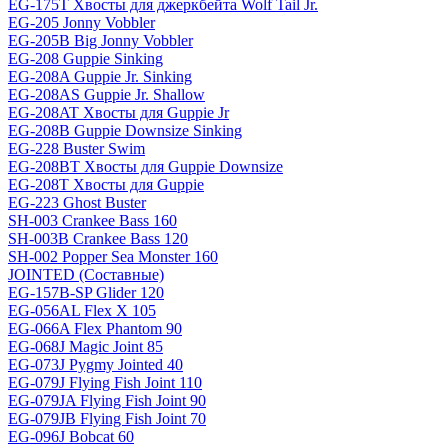
EG-175T Хвосты для джеркбейта Wolf Tail Jr.
EG-205 Jonny Vobbler
EG-205B Big Jonny Vobbler
EG-208 Guppie Sinking
EG-208A Guppie Jr. Sinking
EG-208AS Guppie Jr. Shallow
EG-208AT Хвосты для Guppie Jr
EG-208B Guppie Downsize Sinking
EG-228 Buster Swim
EG-208BT Хвосты для Guppie Downsize
EG-208T Хвосты для Guppie
EG-223 Ghost Buster
SH-003 Crankee Bass 160
SH-003B Crankee Bass 120
SH-002 Popper Sea Monster 160
JOINTED (Составные)
EG-157B-SP Glider 120
EG-056AL Flex X 105
EG-066A Flex Phantom 90
EG-068J Magic Joint 85
EG-073J Pygmy Jointed 40
EG-079J Flying Fish Joint 110
EG-079JA Flying Fish Joint 90
EG-079JB Flying Fish Joint 70
EG-096J Bobcat 60