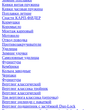
Зимние поплавки
Кивки витая пружина
Кивки часовая пружина
Поплавки летние
Снасти КАРП-ФИДЕР
Кормушки
Коромысло
Монтаж карповый
Мотовило
Отвод поводка
Противозакручиватели
Удилища
Зимние удочки
Самоловные удилища
Фурнитура
Кембрики
Кольца заводные
Черпаки
Фурнитура
Вертлюг классический
Вертлюг классика тройник
Вертлюг классический
Три вертлюга классика (цепочка)
Вертлюг цилиндр с накаткой
Вертлюг подшипник с застёжкой Duo-Lock