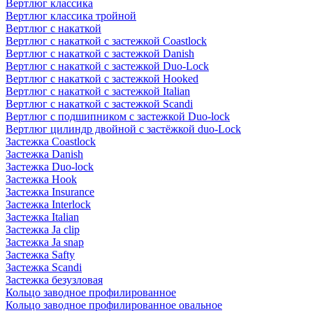
Вертлюг классика
Вертлюг классика тройной
Вертлюг с накаткой
Вертлюг с накаткой с застежкой Coastlock
Вертлюг с накаткой с застежкой Danish
Вертлюг с накаткой с застежкой Duo-Lock
Вертлюг с накаткой с застежкой Hooked
Вертлюг с накаткой с застежкой Italian
Вертлюг с накаткой с застежкой Scandi
Вертлюг с подшипником с застежкой Duo-lock
Вертлюг цилиндр двойной с застёжкой duo-Lock
Застежка Coastlock
Застежка Danish
Застежка Duo-lock
Застежка Hook
Застежка Insurance
Застежка Interlock
Застежка Italian
Застежка Ja clip
Застежка Ja snap
Застежка Safty
Застежка Scandi
Застежка безузловая
Кольцо заводное профилированное
Кольцо заводное профилированное овальное