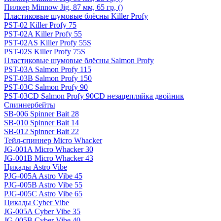
Пилкер Minnow Jig, 87 мм, 65 гр, ()
Пластиковые шумовые блёсны Killer Profy
PST-02 Killer Profy 75
PST-02A Killer Profy 55
PST-02AS Killer Profy 55S
PST-02S Killer Profy 75S
Пластиковые шумовые блёсны Salmon Profy
PST-03A Salmon Profy 115
PST-03B Salmon Profy 150
PST-03C Salmon Profy 90
PST-03CD Salmon Profy 90CD незацепляйка двойник
Спиннербейты
SB-006 Spinner Bait 28
SB-010 Spinner Bait 14
SB-012 Spinner Bait 22
Тейл-спиннер Micro Whacker
JG-001A Micro Whacker 30
JG-001B Micro Whacker 43
Цикады Astro Vibe
PJG-005A Astro Vibe 45
PJG-005B Astro Vibe 55
PJG-005C Astro Vibe 65
Цикады Cyber Vibe
JG-005A Cyber Vibe 35
JG-005B Cyber Vibe 40