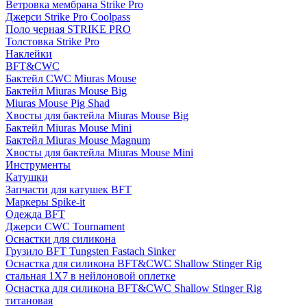
Ветровка мембрана Strike Pro
Джерси Strike Pro Coolpass
Поло черная STRIKE PRO
Толстовка Strike Pro
Наклейки
BFT&CWC
Бактейл CWC Miuras Mouse
Бактейл Miuras Mouse Big
Miuras Mouse Pig Shad
Хвосты для бактейла Miuras Mouse Big
Бактейл Miuras Mouse Mini
Бактейл Miuras Mouse Magnum
Хвосты для бактейла Miuras Mouse Mini
Инструменты
Катушки
Запчасти для катушек BFT
Маркеры Spike-it
Одежда BFT
Джерси CWC Tournament
Оснастки для силикона
Грузило BFT Tungsten Fastach Sinker
Оснастка для силикона BFT&CWC Shallow Stinger Rig
стальная 1X7 в нейлоновой оплетке
Оснастка для силикона BFT&CWC Shallow Stinger Rig
титановая