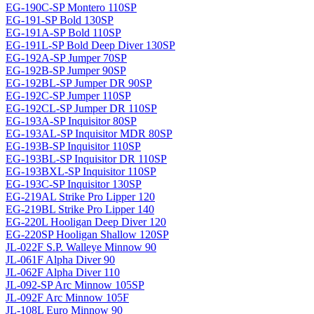
EG-190C-SP Montero 110SP
EG-191-SP Bold 130SP
EG-191A-SP Bold 110SP
EG-191L-SP Bold Deep Diver 130SP
EG-192A-SP Jumper 70SP
EG-192B-SP Jumper 90SP
EG-192BL-SP Jumper DR 90SP
EG-192C-SP Jumper 110SP
EG-192CL-SP Jumper DR 110SP
EG-193A-SP Inquisitor 80SP
EG-193AL-SP Inquisitor MDR 80SP
EG-193B-SP Inquisitor 110SP
EG-193BL-SP Inquisitor DR 110SP
EG-193BXL-SP Inquisitor 110SP
EG-193C-SP Inquisitor 130SP
EG-219AL Strike Pro Lipper 120
EG-219BL Strike Pro Lipper 140
EG-220L Hooligan Deep Diver 120
EG-220SP Hooligan Shallow 120SP
JL-022F S.P. Walleye Minnow 90
JL-061F Alpha Diver 90
JL-062F Alpha Diver 110
JL-092-SP Arc Minnow 105SP
JL-092F Arc Minnow 105F
JL-108L Euro Minnow 90