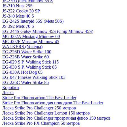
JS-239 Quick Minnow 55 S
JS-310 Nuts 25S
JS-322 Cooky 30 SP
JS-340 Mets 40 S
EG-242S Interpid 55S (Mets 50S)
JS-392 Mets 70 S
EG-244S Gutsy Minnow 45S (Chip Minnow 45S)
MG-002A Mustang Minnow 60
MG-002F Mustang Minnow 45
WALKERS (Уокеры)
EG-226D Water Strike 100
EG-226B Water Strike 60
EG-029 S.P. Walking Stick 115
EG-030 S.P. Walking Stick 85
EG-030A Hot Dog 65
EG-047 Finesse Walking Stick 103
EG-226C Water Strike 85
Коробки
Леска
Strike Pro Fluorocarbon The Best Leader
Strike Pro Fluorocarbon для поводков The Best Leader
Леска Strike Pro Challenger 250 метров
Леска Strike Pro Challenger Lemon 150 метров
Леска Strike Pro Challenger прозрачная флюо 150 метров
Леска Strike Pro FX Champion 50 метров