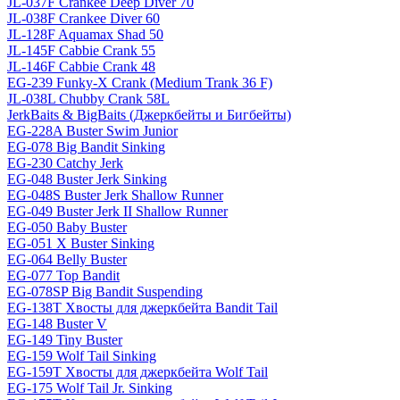
JL-037F Crankee Deep Diver 70
JL-038F Crankee Diver 60
JL-128F Aquamax Shad 50
JL-145F Cabbie Crank 55
JL-146F Cabbie Crank 48
EG-239 Funky-X Crank (Medium Trank 36 F)
JL-038L Chubby Crank 58L
JerkBaits & BigBaits (Джеркбейты и Бигбейты)
EG-228A Buster Swim Junior
EG-078 Big Bandit Sinking
EG-230 Catchy Jerk
EG-048 Buster Jerk Sinking
EG-048S Buster Jerk Shallow Runner
EG-049 Buster Jerk II Shallow Runner
EG-050 Baby Buster
EG-051 X Buster Sinking
EG-064 Belly Buster
EG-077 Top Bandit
EG-078SP Big Bandit Suspending
EG-138T Хвосты для джеркбейта Bandit Tail
EG-148 Buster V
EG-149 Tiny Buster
EG-159 Wolf Tail Sinking
EG-159T Хвосты для джеркбейта Wolf Tail
EG-175 Wolf Tail Jr. Sinking