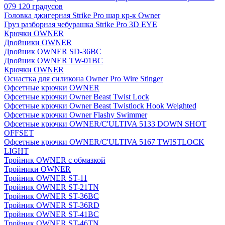
079 120 градусов
Головка джигерная Strike Pro шар кр-к Owner
Груз разборная чебурашка Strike Pro 3D EYE
Крючки OWNER
Двойники OWNER
Двойник OWNER SD-36BC
Двойник OWNER TW-01BC
Крючки OWNER
Оснастка для силикона Owner Pro Wire Stinger
Офсетные крючки OWNER
Офсетные крючки Owner Beast Twist Lock
Офсетные крючки Owner Beast Twistlock Hook Weighted
Офсетные крючки Owner Flashy Swimmer
Офсетные крючки OWNER/C'ULTIVA 5133 DOWN SHOT
OFFSET
Офсетные крючки OWNER/C'ULTIVA 5167 TWISTLOCK
LIGHT
Тройник OWNER с обмазкой
Тройники OWNER
Тройник OWNER ST-11
Тройник OWNER ST-21TN
Тройник OWNER ST-36BC
Тройник OWNER ST-36RD
Тройник OWNER ST-41BC
Тройник OWNER ST-46TN