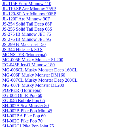
JL-115F Euro Minnow 110
JL-119-SP Arc Minnow 75SP
JL-120-SP Arc Minnow 90SP
JL-120F Arc Minnow 90F
JS-254 Solid Tail Deep 86F
JS-256 Solid Tail Deep 66S
JS-275 IB Minnow JET 75
JS-276 IB Minnow JET 95
JS-299 B-Match Jet 150
JS-344 Hide Jerk 80 S
MONSTER (Монстры)
MG-005F Musky Monster SL200
EG-045F Jer-O Minnow 180
MG-006CL Musky Monster Deep 160CL
MG-006F Musky Monster DM160
MG-007CL Musky Monster Deep 200CL
MG-007F Musky Monster DL200
POPPER (Попперы)
EG-004 Ott-R-Pop 60
EG-046 Bubble Pop 65
SH-002A Sea Monster 80
SH-002B Pike Pop Mini 45
SH-002BA Pike Pop 60
SH-002C Pike Pop 70
SH-002CJ Pike Pop Joint 75