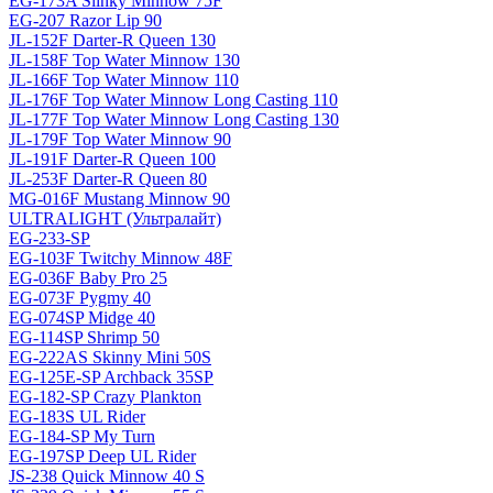
EG-173A Slinky Minnow 75F
EG-207 Razor Lip 90
JL-152F Darter-R Queen 130
JL-158F Top Water Minnow 130
JL-166F Top Water Minnow 110
JL-176F Top Water Minnow Long Casting 110
JL-177F Top Water Minnow Long Casting 130
JL-179F Top Water Minnow 90
JL-191F Darter-R Queen 100
JL-253F Darter-R Queen 80
MG-016F Mustang Minnow 90
ULTRALIGHT (Ультралайт)
EG-233-SP
EG-103F Twitchy Minnow 48F
EG-036F Baby Pro 25
EG-073F Pygmy 40
EG-074SP Midge 40
EG-114SP Shrimp 50
EG-222AS Skinny Mini 50S
EG-125E-SP Archback 35SP
EG-182-SP Crazy Plankton
EG-183S UL Rider
EG-184-SP My Turn
EG-197SP Deep UL Rider
JS-238 Quick Minnow 40 S