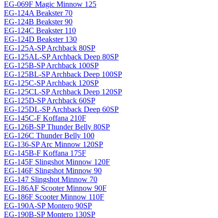
EG-069F Magiс Minnow 125
EG-124A Beakster 70
EG-124B Beakster 90
EG-124C Beakster 110
EG-124D Beakster 130
EG-125A-SP Archback 80SP
EG-125AL-SP Archback Deep 80SP
EG-125B-SP Archback 100SP
EG-125BL-SP Archback Deep 100SP
EG-125C-SP Archback 120SP
EG-125CL-SP Archback Deep 120SP
EG-125D-SP Archback 60SP
EG-125DL-SP Archback Deep 60SP
EG-145C-F Koffana 210F
EG-126B-SP Thunder Belly 80SP
EG-126C Thunder Belly 100
EG-136-SP Arc Minnow 120SP
EG-145B-F Koffana 175F
EG-145F Slingshot Minnow 120F
EG-146F Slingshot Minnow 90
EG-147 Slingshot Minnow 70
EG-186AF Scooter Minnow 90F
EG-186F Scooter Minnow 110F
EG-190A-SP Montero 90SP
EG-190B-SP Montero 130SP