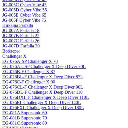
JG-005C Cyber Vibe 45
JG-005D Cyber Vibe 55
JG-005E Cyber Vibe 65
JG-005F Cyber Vibe 75
Цикады Farfalla
JG-007A Farfalla 18
JG-007B Farfalla 22
JG-007C Farfalla 26
JG-007D Farfalla 30
Воблеры
Challenger X
EG-076A-SP Challenger X 70
EG-076AL-SP Challenger X Deep Diver 70L
EG-076B-F Challenger X 87
EG-076BL-F Challenger X Deep Diver 87L
EG-076C-F Challenger X 90
EG-076CL-F Challenger X Deep Diver 90L
EG-076DL-F Challenger X Deep Diver 110
EG-076DXL-F Challenger X Deep Diver 110L
EG-076EL Challenger X Deep Diver 140L
EG-076FXL Challenger X Deep Diver 180L
EG-081A Supersonic 60
EG-081B Supersonic 70
EG-081C Supersonic 80