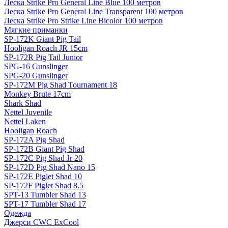
Леска Strike Pro General Line Blue 100 метров
Леска Strike Pro General Line Transparent 100 метров
Леска Strike Pro Strike Line Bicolor 100 метров
Мягкие приманки
SP-172K Giant Pig Tail
Hooligan Roach JR 15cm
SP-172R Pig Tail Junior
SPG-16 Gunslinger
SPG-20 Gunslinger
SP-172M Pig Shad Tournament 18
Monkey Brute 17cm
Shark Shad
Nettel Juvenile
Nettel Laken
Hooligan Roach
SP-172A Pig Shad
SP-172B Giant Pig Shad
SP-172C Pig Shad Jr 20
SP-172D Pig Shad Nano 15
SP-172E Piglet Shad 10
SP-172F Piglet Shad 8.5
SPT-13 Tumbler Shad 13
SPT-17 Tumbler Shad 17
Одежда
Джерси CWC ExCool