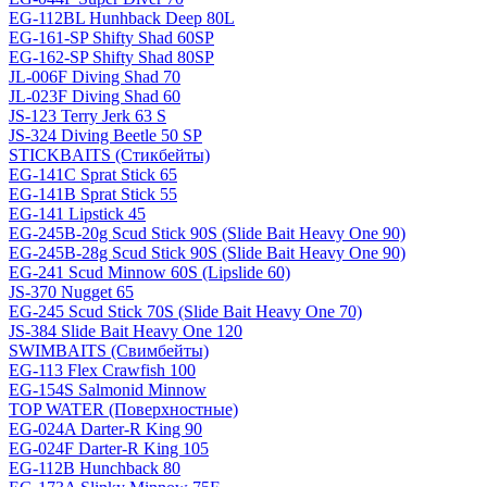
EG-112BL Hunhback Deep 80L
EG-161-SP Shifty Shad 60SP
EG-162-SP Shifty Shad 80SP
JL-006F Diving Shad 70
JL-023F Diving Shad 60
JS-123 Terry Jerk 63 S
JS-324 Diving Beetle 50 SP
STICKBAITS (Стикбейты)
EG-141C Sprat Stick 65
EG-141B Sprat Stick 55
EG-141 Lipstick 45
EG-245B-20g Scud Stick 90S (Slide Bait Heavy One 90)
EG-245B-28g Scud Stick 90S (Slide Bait Heavy One 90)
EG-241 Scud Minnow 60S (Lipslide 60)
JS-370 Nugget 65
EG-245 Scud Stick 70S (Slide Bait Heavy One 70)
JS-384 Slide Bait Heavy One 120
SWIMBAITS (Свимбейты)
EG-113 Flex Crawfish 100
EG-154S Salmonid Minnow
TOP WATER (Поверхностные)
EG-024A Darter-R King 90
EG-024F Darter-R King 105
EG-112B Hunchback 80