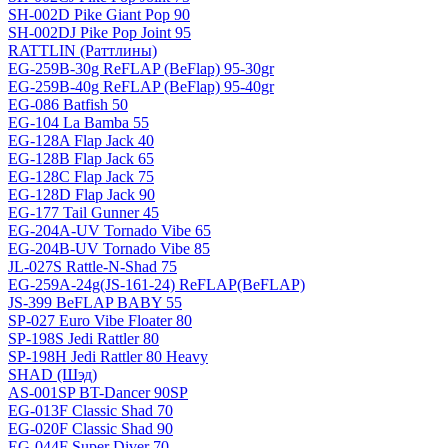
SH-002D Pike Giant Pop 90
SH-002DJ Pike Pop Joint 95
RATTLIN (Раттлины)
EG-259B-30g ReFLAP (BeFlap) 95-30gr
EG-259B-40g ReFLAP (BeFlap) 95-40gr
EG-086 Batfish 50
EG-104 La Bamba 55
EG-128A Flap Jack 40
EG-128B Flap Jack 65
EG-128C Flap Jack 75
EG-128D Flap Jack 90
EG-177 Tail Gunner 45
EG-204A-UV Tornado Vibe 65
EG-204B-UV Tornado Vibe 85
JL-027S Rattle-N-Shad 75
EG-259A-24g(JS-161-24) ReFLAP(BeFLAP)
JS-399 BeFLAP BABY 55
SP-027 Euro Vibe Floater 80
SP-198S Jedi Rattler 80
SP-198H Jedi Rattler 80 Heavy
SHAD (Шэд)
AS-001SP BT-Dancer 90SP
EG-013F Classic Shad 70
EG-020F Classic Shad 90
EG-044F Super Diver 70