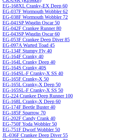
CRANK (Крэнки)
EG-168XL Cranky-EX Deep 60
EG-037F Wormouth Wobbler 62
EG-038F Wormouth Wobbler 72
EG-041SP Wigglin Oscar 50
EG-042F Crankee Runner 80
EG-043SP Wigglin Oscar 60
EG-053F Crankee Deep Diver 85
EG-097A Warted Toad 45
EG-134F Stumpy Fly 40
EG-164F Cranky 40
EG-164L Cranky Deep 40
EG-164S Cranky 40S
EG-164SL-F Cranky-X SS 40
EG-165F Cranky-X 50
EG-165L Cranky-X Deep 50
EG-165SL-F Cranky-X SS 50
EG-224 Crankee Deep Runner 100
EG-168L Cranky-X Deep 60
EG-174F Beetle Buster 40
EG-185F Sparrow 70
EG-202F Candy Crank 40
EG-750F Yoda Wobbler 50
EG-751F Dworf Wobbler 50
JL-036F Crankee Deep Diver 55