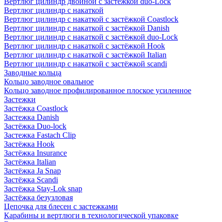
Вертлюг цилиндр двойной с застёжкой duo-Lock
Вертлюг цилиндр с накаткой
Вертлюг цилиндр с накаткой с застёжкой Coastlock
Вертлюг цилиндр с накаткой с застёжкой Danish
Вертлюг цилиндр с накаткой с застёжкой duo-Lock
Вертлюг цилиндр с накаткой с застёжкой Hook
Вертлюг цилиндр с накаткой с застёжкой Italian
Вертлюг цилиндр с накаткой с застёжкой scandi
Заводные кольца
Кольцо заводное овальное
Кольцо заводное профилированное плоское усиленное
Застежки
Застёжка Coastlock
Застежка Danish
Застёжка Duo-lock
Застежка Fastach Clip
Застёжка Hook
Застёжка Insurance
Застёжка Italian
Застёжка Ja Snap
Застёжка Scandi
Застёжка Stay-Lok snap
Застёжка безузловая
Цепочка для блесен с застежками
Карабины и вертлюги в технологической упаковке