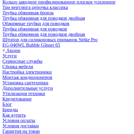
Кольцо заводное профилированное плоское усиленное
Три вертлюга цепочка классика
Трубка обжимная бронза
Трубка обжимная для поводков двойная
Обжимные трубки для поводков
Трубка обжимная для поводков
Трубка обжимная для поводков двойная
Штопор для силиконовых приманок Strike Pro
EG-046WL Bubble Glisser 65
Акции
Услуги
Сервисные службы
Сборка мебели
Настройка электроники
Монтаж кондиционеров
Установка сантехники
Дополнительные услуги
Утилизация техники
Кредитование
Блог
Бренды
Как купить
Условия оплаты
Условия доставки
Гарантия на товар