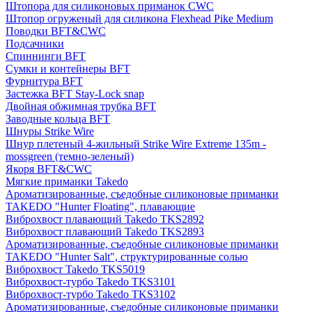
Штопора для силиконовых приманок CWC
Штопор огруженый для силикона Flexhead Pike Medium
Поводки BFT&CWC
Подсачники
Спиннинги BFT
Сумки и контейнеры BFT
Фурнитура BFT
Застежка BFT Stay-Lock snap
Двойная обжимная трубка BFT
Заводные кольца BFT
Шнуры Strike Wire
Шнур плетеный 4-жильный Strike Wire Extreme 135m -
mossgreen (темно-зеленый)
Якоря BFT&CWC
Мягкие приманки Takedo
Ароматизированные, съедобные силиконовые приманки
TAKEDO "Hunter Floating", плавающие
Виброхвост плавающий Takedo TKS2892
Виброхвост плавающий Takedo TKS2893
Ароматизированные, съедобные силиконовые приманки
TAKEDO "Hunter Salt", структурированные солью
Виброхвост Takedo TKS5019
Виброхвост-турбо Takedo TKS3101
Виброхвост-турбо Takedo TKS3102
Ароматизированные, съедобные силиконовые приманки