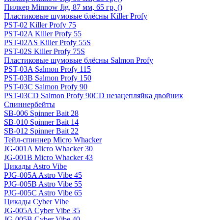
Пилкер Minnow Jig, 87 мм, 65 гр, ()
Пластиковые шумовые блёсны Killer Profy
PST-02 Killer Profy 75
PST-02A Killer Profy 55
PST-02AS Killer Profy 55S
PST-02S Killer Profy 75S
Пластиковые шумовые блёсны Salmon Profy
PST-03A Salmon Profy 115
PST-03B Salmon Profy 150
PST-03C Salmon Profy 90
PST-03CD Salmon Profy 90CD незацепляйка двойник
Спиннербейты
SB-006 Spinner Bait 28
SB-010 Spinner Bait 14
SB-012 Spinner Bait 22
Тейл-спиннер Micro Whacker
JG-001A Micro Whacker 30
JG-001B Micro Whacker 43
Цикады Astro Vibe
PJG-005A Astro Vibe 45
PJG-005B Astro Vibe 55
PJG-005C Astro Vibe 65
Цикады Cyber Vibe
JG-005A Cyber Vibe 35
JG-005B Cyber Vibe 40