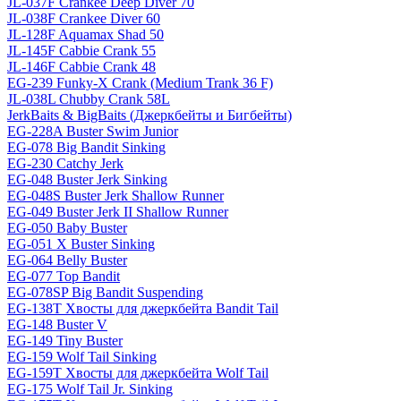
JL-037F Crankee Deep Diver 70
JL-038F Crankee Diver 60
JL-128F Aquamax Shad 50
JL-145F Cabbie Crank 55
JL-146F Cabbie Crank 48
EG-239 Funky-X Crank (Medium Trank 36 F)
JL-038L Chubby Crank 58L
JerkBaits & BigBaits (Джеркбейты и Бигбейты)
EG-228A Buster Swim Junior
EG-078 Big Bandit Sinking
EG-230 Catchy Jerk
EG-048 Buster Jerk Sinking
EG-048S Buster Jerk Shallow Runner
EG-049 Buster Jerk II Shallow Runner
EG-050 Baby Buster
EG-051 X Buster Sinking
EG-064 Belly Buster
EG-077 Top Bandit
EG-078SP Big Bandit Suspending
EG-138T Хвосты для джеркбейта Bandit Tail
EG-148 Buster V
EG-149 Tiny Buster
EG-159 Wolf Tail Sinking
EG-159T Хвосты для джеркбейта Wolf Tail
EG-175 Wolf Tail Jr. Sinking