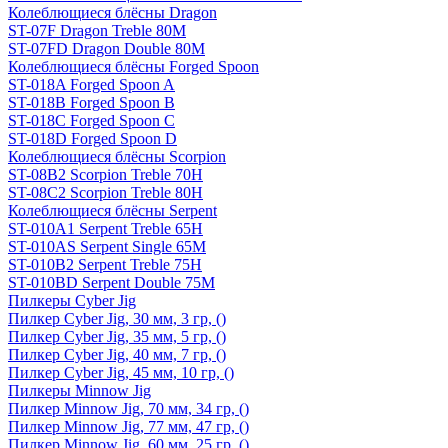
Колеблющиеся блёсны Dragon
ST-07F Dragon Treble 80M
ST-07FD Dragon Double 80M
Колеблющиеся блёсны Forged Spoon
ST-018A Forged Spoon A
ST-018B Forged Spoon B
ST-018C Forged Spoon C
ST-018D Forged Spoon D
Колеблющиеся блёсны Scorpion
ST-08B2 Scorpion Treble 70H
ST-08C2 Scorpion Treble 80H
Колеблющиеся блёсны Serpent
ST-010A1 Serpent Treble 65H
ST-010AS Serpent Single 65M
ST-010B2 Serpent Treble 75H
ST-010BD Serpent Double 75M
Пилкеры Cyber Jig
Пилкер Cyber Jig, 30 мм, 3 гр, ()
Пилкер Cyber Jig, 35 мм, 5 гр, ()
Пилкер Cyber Jig, 40 мм, 7 гр, ()
Пилкер Cyber Jig, 45 мм, 10 гр, ()
Пилкеры Minnow Jig
Пилкер Minnow Jig, 70 мм, 34 гр, ()
Пилкер Minnow Jig, 77 мм, 47 гр, ()
Пилкер Minnow Jig, 60 мм, 25 гр, ()