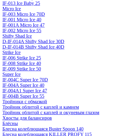
IF-013 Ice Baby 25
Micro Ice
IF-003 Micro Ice 70D
IF-001 Micro Ice 40
IF-001A Micro Ice 47
IF-002 Micro Ice 55
Shifty Shad Ice
D-IF-014A Shifty Shad Ice 30D
D-IF-014B Shifty Shad Ice 40D
Strike Ice
IF-006 Strike Ice 25
IF-008 Strike Ice 40
IF-009 Strike Ice 50
Super Ice
IF-004C Super Ice 70D
IF-004A Super Ice 40
IF-004A1 Super Ice 47
IF-004B Super Ice 55
Тройники с обмазкой
Тройник облитой с каплей и камнем
Тройник облитой с каплей и окуневым глазом
Хвосты для балансиров
Блёсны
Блесна колеблющаяся Buster Spoon 140
Блесна колеблющаяся KILLER PROFY 115