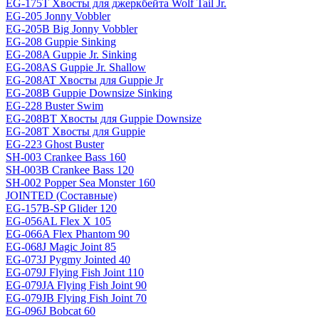
EG-175T Хвосты для джеркбейта Wolf Tail Jr.
EG-205 Jonny Vobbler
EG-205B Big Jonny Vobbler
EG-208 Guppie Sinking
EG-208A Guppie Jr. Sinking
EG-208AS Guppie Jr. Shallow
EG-208AT Хвосты для Guppie Jr
EG-208B Guppie Downsize Sinking
EG-228 Buster Swim
EG-208BT Хвосты для Guppie Downsize
EG-208T Хвосты для Guppie
EG-223 Ghost Buster
SH-003 Crankee Bass 160
SH-003B Crankee Bass 120
SH-002 Popper Sea Monster 160
JOINTED (Составные)
EG-157B-SP Glider 120
EG-056AL Flex X 105
EG-066A Flex Phantom 90
EG-068J Magic Joint 85
EG-073J Pygmy Jointed 40
EG-079J Flying Fish Joint 110
EG-079JA Flying Fish Joint 90
EG-079JB Flying Fish Joint 70
EG-096J Bobcat 60