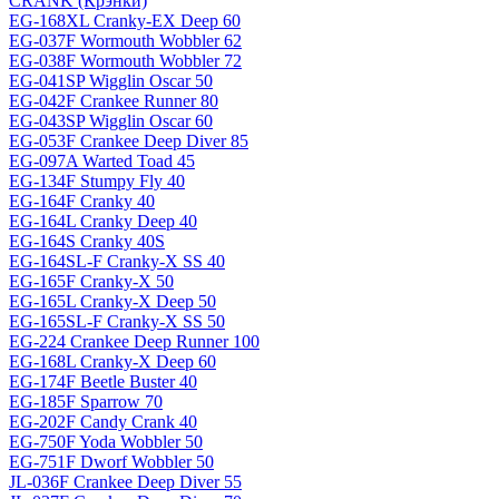
CRANK (Крэнки)
EG-168XL Cranky-EX Deep 60
EG-037F Wormouth Wobbler 62
EG-038F Wormouth Wobbler 72
EG-041SP Wigglin Oscar 50
EG-042F Crankee Runner 80
EG-043SP Wigglin Oscar 60
EG-053F Crankee Deep Diver 85
EG-097A Warted Toad 45
EG-134F Stumpy Fly 40
EG-164F Cranky 40
EG-164L Cranky Deep 40
EG-164S Cranky 40S
EG-164SL-F Cranky-X SS 40
EG-165F Cranky-X 50
EG-165L Cranky-X Deep 50
EG-165SL-F Cranky-X SS 50
EG-224 Crankee Deep Runner 100
EG-168L Cranky-X Deep 60
EG-174F Beetle Buster 40
EG-185F Sparrow 70
EG-202F Candy Crank 40
EG-750F Yoda Wobbler 50
EG-751F Dworf Wobbler 50
JL-036F Crankee Deep Diver 55