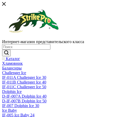
Интернет-магазин представительского класса
Каталог
Хламовник
Балансиры
Challenger Ice
IF-011A Challenger Ice 30
IF-011B Challenger Ice 40
IF-011C Challenger Ice 50
Dolphin Ice
D-IF-007A Dolphin Ice 40
D-IF-007B Dolphin Ice 50
IF-007 Dolphin Ice 30
Ice Baby
IF-005 Ice Baby 24