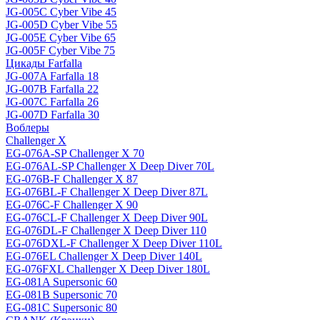
JG-005C Cyber Vibe 45
JG-005D Cyber Vibe 55
JG-005E Cyber Vibe 65
JG-005F Cyber Vibe 75
Цикады Farfalla
JG-007A Farfalla 18
JG-007B Farfalla 22
JG-007C Farfalla 26
JG-007D Farfalla 30
Воблеры
Challenger X
EG-076A-SP Challenger X 70
EG-076AL-SP Challenger X Deep Diver 70L
EG-076B-F Challenger X 87
EG-076BL-F Challenger X Deep Diver 87L
EG-076C-F Challenger X 90
EG-076CL-F Challenger X Deep Diver 90L
EG-076DL-F Challenger X Deep Diver 110
EG-076DXL-F Challenger X Deep Diver 110L
EG-076EL Challenger X Deep Diver 140L
EG-076FXL Challenger X Deep Diver 180L
EG-081A Supersonic 60
EG-081B Supersonic 70
EG-081C Supersonic 80