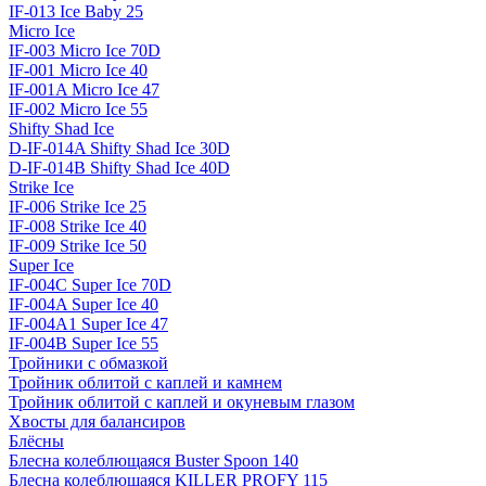
IF-013 Ice Baby 25
Micro Ice
IF-003 Micro Ice 70D
IF-001 Micro Ice 40
IF-001A Micro Ice 47
IF-002 Micro Ice 55
Shifty Shad Ice
D-IF-014A Shifty Shad Ice 30D
D-IF-014B Shifty Shad Ice 40D
Strike Ice
IF-006 Strike Ice 25
IF-008 Strike Ice 40
IF-009 Strike Ice 50
Super Ice
IF-004C Super Ice 70D
IF-004A Super Ice 40
IF-004A1 Super Ice 47
IF-004B Super Ice 55
Тройники с обмазкой
Тройник облитой с каплей и камнем
Тройник облитой с каплей и окуневым глазом
Хвосты для балансиров
Блёсны
Блесна колеблющаяся Buster Spoon 140
Блесна колеблющаяся KILLER PROFY 115