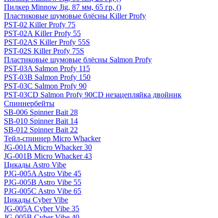
Пилкер Minnow Jig, 87 мм, 65 гр, ()
Пластиковые шумовые блёсны Killer Profy
PST-02 Killer Profy 75
PST-02A Killer Profy 55
PST-02AS Killer Profy 55S
PST-02S Killer Profy 75S
Пластиковые шумовые блёсны Salmon Profy
PST-03A Salmon Profy 115
PST-03B Salmon Profy 150
PST-03C Salmon Profy 90
PST-03CD Salmon Profy 90CD незацепляйка двойник
Спиннербейты
SB-006 Spinner Bait 28
SB-010 Spinner Bait 14
SB-012 Spinner Bait 22
Тейл-спиннер Micro Whacker
JG-001A Micro Whacker 30
JG-001B Micro Whacker 43
Цикады Astro Vibe
PJG-005A Astro Vibe 45
PJG-005B Astro Vibe 55
PJG-005C Astro Vibe 65
Цикады Cyber Vibe
JG-005A Cyber Vibe 35
JG-005B Cyber Vibe 40