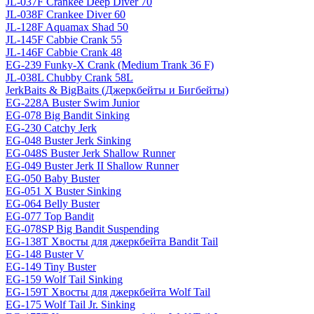
JL-037F Crankee Deep Diver 70
JL-038F Crankee Diver 60
JL-128F Aquamax Shad 50
JL-145F Cabbie Crank 55
JL-146F Cabbie Crank 48
EG-239 Funky-X Crank (Medium Trank 36 F)
JL-038L Chubby Crank 58L
JerkBaits & BigBaits (Джеркбейты и Бигбейты)
EG-228A Buster Swim Junior
EG-078 Big Bandit Sinking
EG-230 Catchy Jerk
EG-048 Buster Jerk Sinking
EG-048S Buster Jerk Shallow Runner
EG-049 Buster Jerk II Shallow Runner
EG-050 Baby Buster
EG-051 X Buster Sinking
EG-064 Belly Buster
EG-077 Top Bandit
EG-078SP Big Bandit Suspending
EG-138T Хвосты для джеркбейта Bandit Tail
EG-148 Buster V
EG-149 Tiny Buster
EG-159 Wolf Tail Sinking
EG-159T Хвосты для джеркбейта Wolf Tail
EG-175 Wolf Tail Jr. Sinking