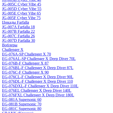
JG-005C Cyber Vibe 45
JG-005D Cyber Vibe 55
JG-005E Cyber Vibe 65
JG-005F Cyber Vibe 75
Цикады Farfalla
JG-007A Farfalla 18
JG-007B Farfalla 22
JG-007C Farfalla 26
JG-007D Farfalla 30
Воблеры
Challenger X
EG-076A-SP Challenger X 70
EG-076AL-SP Challenger X Deep Diver 70L
EG-076B-F Challenger X 87
EG-076BL-F Challenger X Deep Diver 87L
EG-076C-F Challenger X 90
EG-076CL-F Challenger X Deep Diver 90L
EG-076DL-F Challenger X Deep Diver 110
EG-076DXL-F Challenger X Deep Diver 110L
EG-076EL Challenger X Deep Diver 140L
EG-076FXL Challenger X Deep Diver 180L
EG-081A Supersonic 60
EG-081B Supersonic 70
EG-081C Supersonic 80