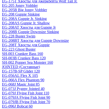
EG-175T Хвосты для джеркбейта Wolf Tail Jr.
EG-205 Jonny Vobbler
EG-205B Big Jonny Vobbler
EG-208 Guppie Sinking
EG-208A Guppie Jr. Sinking
EG-208AS Guppie Jr. Shallow
EG-208AT Хвосты для Guppie Jr
EG-208B Guppie Downsize Sinking
EG-228 Buster Swim
EG-208BT Хвосты для Guppie Downsize
EG-208T Хвосты для Guppie
EG-223 Ghost Buster
SH-003 Crankee Bass 160
SH-003B Crankee Bass 120
SH-002 Popper Sea Monster 160
JOINTED (Составные)
EG-157B-SP Glider 120
EG-056AL Flex X 105
EG-066A Flex Phantom 90
EG-068J Magic Joint 85
EG-073J Pygmy Jointed 40
EG-079J Flying Fish Joint 110
EG-079JA Flying Fish Joint 90
EG-079JB Flying Fish Joint 70
EG-096J Bobcat 60