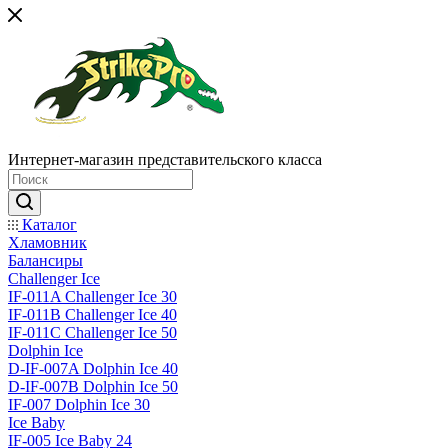
Интернет-магазин представительского класса
Каталог
Хламовник
Балансиры
Challenger Ice
IF-011A Challenger Ice 30
IF-011B Challenger Ice 40
IF-011C Challenger Ice 50
Dolphin Ice
D-IF-007A Dolphin Ice 40
D-IF-007B Dolphin Ice 50
IF-007 Dolphin Ice 30
Ice Baby
IF-005 Ice Baby 24