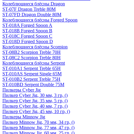
Колеблющиеся блёсны Dragon
ST-07F Dragon Treble 80M
ST-07FD Dragon Double 80M
Колеблющиеся блёсны Forged Spoon
ST-018A Forged Spoon A
ST-018B Forged Spoon B
ST-018C Forged Spoon C
ST-018D Forged Spoon D
Колеблющиеся блёсны Scorpion
ST-08B2 Scorpion Treble 70H
ST-08C2 Scorpion Treble 80H
Колеблющиеся блёсны Serpent
ST-010A1 Serpent Treble 65H
ST-010AS Serpent Single 65M
ST-010B2 Serpent Treble 75H
ST-010BD Serpent Double 75M
Пилкеры Cyber Jig
Пилкер Cyber Jig, 30 мм, 3 гр, ()
Пилкер Cyber Jig, 35 мм, 5 гр, ()
Пилкер Cyber Jig, 40 мм, 7 гр, ()
Пилкер Cyber Jig, 45 мм, 10 гр, ()
Пилкеры Minnow Jig
Пилкер Minnow Jig, 70 мм, 34 гр, ()
Пилкер Minnow Jig, 77 мм, 47 гр, ()
Пилкер Minnow Jig, 60 мм, 25 гр, ()