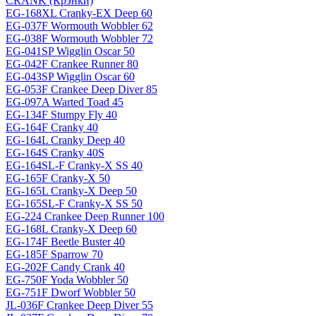
CRANK (Крэнки)
EG-168XL Cranky-EX Deep 60
EG-037F Wormouth Wobbler 62
EG-038F Wormouth Wobbler 72
EG-041SP Wigglin Oscar 50
EG-042F Crankee Runner 80
EG-043SP Wigglin Oscar 60
EG-053F Crankee Deep Diver 85
EG-097A Warted Toad 45
EG-134F Stumpy Fly 40
EG-164F Cranky 40
EG-164L Cranky Deep 40
EG-164S Cranky 40S
EG-164SL-F Cranky-X SS 40
EG-165F Cranky-X 50
EG-165L Cranky-X Deep 50
EG-165SL-F Cranky-X SS 50
EG-224 Crankee Deep Runner 100
EG-168L Cranky-X Deep 60
EG-174F Beetle Buster 40
EG-185F Sparrow 70
EG-202F Candy Crank 40
EG-750F Yoda Wobbler 50
EG-751F Dworf Wobbler 50
JL-036F Crankee Deep Diver 55