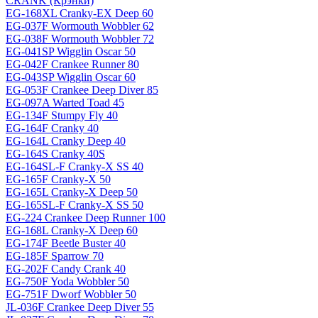
CRANK (Крэнки)
EG-168XL Cranky-EX Deep 60
EG-037F Wormouth Wobbler 62
EG-038F Wormouth Wobbler 72
EG-041SP Wigglin Oscar 50
EG-042F Crankee Runner 80
EG-043SP Wigglin Oscar 60
EG-053F Crankee Deep Diver 85
EG-097A Warted Toad 45
EG-134F Stumpy Fly 40
EG-164F Cranky 40
EG-164L Cranky Deep 40
EG-164S Cranky 40S
EG-164SL-F Cranky-X SS 40
EG-165F Cranky-X 50
EG-165L Cranky-X Deep 50
EG-165SL-F Cranky-X SS 50
EG-224 Crankee Deep Runner 100
EG-168L Cranky-X Deep 60
EG-174F Beetle Buster 40
EG-185F Sparrow 70
EG-202F Candy Crank 40
EG-750F Yoda Wobbler 50
EG-751F Dworf Wobbler 50
JL-036F Crankee Deep Diver 55