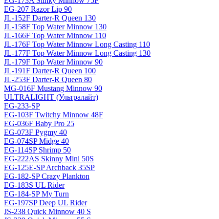
EG-173A Slinky Minnow 75F
EG-207 Razor Lip 90
JL-152F Darter-R Queen 130
JL-158F Top Water Minnow 130
JL-166F Top Water Minnow 110
JL-176F Top Water Minnow Long Casting 110
JL-177F Top Water Minnow Long Casting 130
JL-179F Top Water Minnow 90
JL-191F Darter-R Queen 100
JL-253F Darter-R Queen 80
MG-016F Mustang Minnow 90
ULTRALIGHT (Ультралайт)
EG-233-SP
EG-103F Twitchy Minnow 48F
EG-036F Baby Pro 25
EG-073F Pygmy 40
EG-074SP Midge 40
EG-114SP Shrimp 50
EG-222AS Skinny Mini 50S
EG-125E-SP Archback 35SP
EG-182-SP Crazy Plankton
EG-183S UL Rider
EG-184-SP My Turn
EG-197SP Deep UL Rider
JS-238 Quick Minnow 40 S