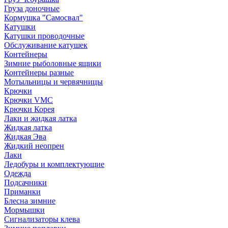
Груза доночные
Кормушка "Самосвал"
Катушки
Катушки проводочные
Обслуживание катушек
Контейнеры
Зимние рыболовные ящики
Контейнеры разные
Мотыльницы и червячницы
Крючки
Крючки VMC
Крючки Корея
Лаки и жидкая латка
Жидкая латка
Жидкая Эва
Жидкий неопрен
Лаки
Ледобуры и комплектующие
Одежда
Подсачники
Приманки
Блесна зимние
Мормышки
Сигнализаторы клева