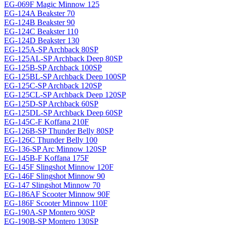
EG-069F Magiс Minnow 125
EG-124A Beakster 70
EG-124B Beakster 90
EG-124C Beakster 110
EG-124D Beakster 130
EG-125A-SP Archback 80SP
EG-125AL-SP Archback Deep 80SP
EG-125B-SP Archback 100SP
EG-125BL-SP Archback Deep 100SP
EG-125C-SP Archback 120SP
EG-125CL-SP Archback Deep 120SP
EG-125D-SP Archback 60SP
EG-125DL-SP Archback Deep 60SP
EG-145C-F Koffana 210F
EG-126B-SP Thunder Belly 80SP
EG-126C Thunder Belly 100
EG-136-SP Arc Minnow 120SP
EG-145B-F Koffana 175F
EG-145F Slingshot Minnow 120F
EG-146F Slingshot Minnow 90
EG-147 Slingshot Minnow 70
EG-186AF Scooter Minnow 90F
EG-186F Scooter Minnow 110F
EG-190A-SP Montero 90SP
EG-190B-SP Montero 130SP