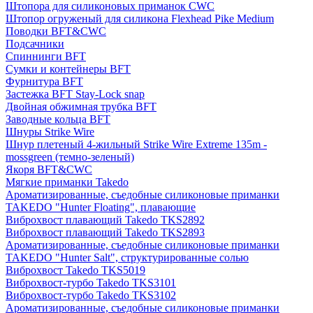
Штопора для силиконовых приманок CWC
Штопор огруженый для силикона Flexhead Pike Medium
Поводки BFT&CWC
Подсачники
Спиннинги BFT
Сумки и контейнеры BFT
Фурнитура BFT
Застежка BFT Stay-Lock snap
Двойная обжимная трубка BFT
Заводные кольца BFT
Шнуры Strike Wire
Шнур плетеный 4-жильный Strike Wire Extreme 135m -
mossgreen (темно-зеленый)
Якоря BFT&CWC
Мягкие приманки Takedo
Ароматизированные, съедобные силиконовые приманки
TAKEDO "Hunter Floating", плавающие
Виброхвост плавающий Takedo TKS2892
Виброхвост плавающий Takedo TKS2893
Ароматизированные, съедобные силиконовые приманки
TAKEDO "Hunter Salt", структурированные солью
Виброхвост Takedo TKS5019
Виброхвост-турбо Takedo TKS3101
Виброхвост-турбо Takedo TKS3102
Ароматизированные, съедобные силиконовые приманки