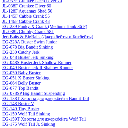
JL-037F Crankee Deep Diver 70
JL-038F Crankee Diver 60
JL-128F Aquamax Shad 50
JL-145F Cabbie Crank 55
JL-146F Cabbie Crank 48
EG-239 Funky-X Crank (Medium Trank 36 F)
JL-038L Chubby Crank 58L
JerkBaits & BigBaits (Джеркбейты и Бигбейты)
EG-228A Buster Swim Junior
EG-078 Big Bandit Sinking
EG-230 Catchy Jerk
EG-048 Buster Jerk Sinking
EG-048S Buster Jerk Shallow Runner
EG-049 Buster Jerk II Shallow Runner
EG-050 Baby Buster
EG-051 X Buster Sinking
EG-064 Belly Buster
EG-077 Top Bandit
EG-078SP Big Bandit Suspending
EG-138T Хвосты для джеркбейта Bandit Tail
EG-148 Buster V
EG-149 Tiny Buster
EG-159 Wolf Tail Sinking
EG-159T Хвосты для джеркбейта Wolf Tail
EG-175 Wolf Tail Jr. Sinking