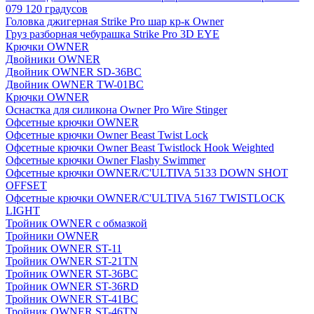
079 120 градусов
Головка джигерная Strike Pro шар кр-к Owner
Груз разборная чебурашка Strike Pro 3D EYE
Крючки OWNER
Двойники OWNER
Двойник OWNER SD-36BC
Двойник OWNER TW-01BC
Крючки OWNER
Оснастка для силикона Owner Pro Wire Stinger
Офсетные крючки OWNER
Офсетные крючки Owner Beast Twist Lock
Офсетные крючки Owner Beast Twistlock Hook Weighted
Офсетные крючки Owner Flashy Swimmer
Офсетные крючки OWNER/C'ULTIVA 5133 DOWN SHOT
OFFSET
Офсетные крючки OWNER/C'ULTIVA 5167 TWISTLOCK
LIGHT
Тройник OWNER с обмазкой
Тройники OWNER
Тройник OWNER ST-11
Тройник OWNER ST-21TN
Тройник OWNER ST-36BC
Тройник OWNER ST-36RD
Тройник OWNER ST-41BC
Тройник OWNER ST-46TN