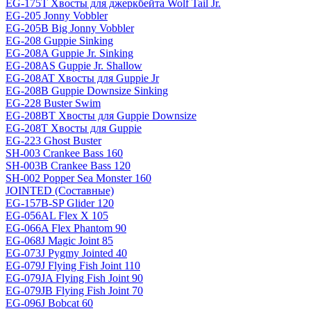
EG-175T Хвосты для джеркбейта Wolf Tail Jr.
EG-205 Jonny Vobbler
EG-205B Big Jonny Vobbler
EG-208 Guppie Sinking
EG-208A Guppie Jr. Sinking
EG-208AS Guppie Jr. Shallow
EG-208AT Хвосты для Guppie Jr
EG-208B Guppie Downsize Sinking
EG-228 Buster Swim
EG-208BT Хвосты для Guppie Downsize
EG-208T Хвосты для Guppie
EG-223 Ghost Buster
SH-003 Crankee Bass 160
SH-003B Crankee Bass 120
SH-002 Popper Sea Monster 160
JOINTED (Составные)
EG-157B-SP Glider 120
EG-056AL Flex X 105
EG-066A Flex Phantom 90
EG-068J Magic Joint 85
EG-073J Pygmy Jointed 40
EG-079J Flying Fish Joint 110
EG-079JA Flying Fish Joint 90
EG-079JB Flying Fish Joint 70
EG-096J Bobcat 60