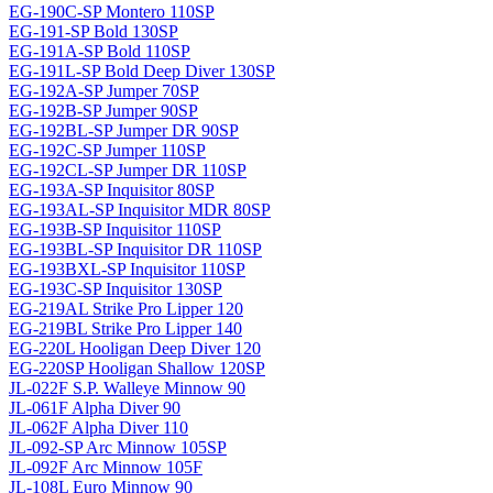
EG-190C-SP Montero 110SP
EG-191-SP Bold 130SP
EG-191A-SP Bold 110SP
EG-191L-SP Bold Deep Diver 130SP
EG-192A-SP Jumper 70SP
EG-192B-SP Jumper 90SP
EG-192BL-SP Jumper DR 90SP
EG-192C-SP Jumper 110SP
EG-192CL-SP Jumper DR 110SP
EG-193A-SP Inquisitor 80SP
EG-193AL-SP Inquisitor MDR 80SP
EG-193B-SP Inquisitor 110SP
EG-193BL-SP Inquisitor DR 110SP
EG-193BXL-SP Inquisitor 110SP
EG-193C-SP Inquisitor 130SP
EG-219AL Strike Pro Lipper 120
EG-219BL Strike Pro Lipper 140
EG-220L Hooligan Deep Diver 120
EG-220SP Hooligan Shallow 120SP
JL-022F S.P. Walleye Minnow 90
JL-061F Alpha Diver 90
JL-062F Alpha Diver 110
JL-092-SP Arc Minnow 105SP
JL-092F Arc Minnow 105F
JL-108L Euro Minnow 90