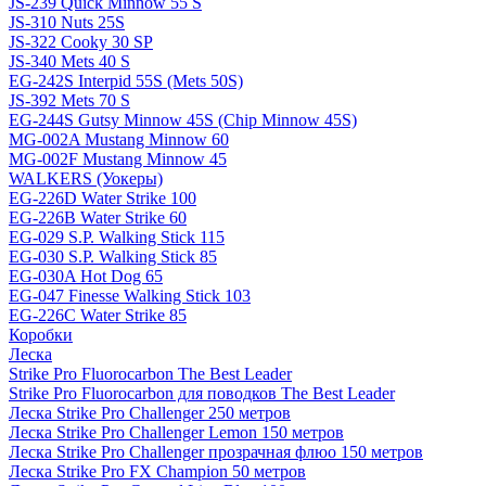
JS-239 Quick Minnow 55 S
JS-310 Nuts 25S
JS-322 Cooky 30 SP
JS-340 Mets 40 S
EG-242S Interpid 55S (Mets 50S)
JS-392 Mets 70 S
EG-244S Gutsy Minnow 45S (Chip Minnow 45S)
MG-002A Mustang Minnow 60
MG-002F Mustang Minnow 45
WALKERS (Уокеры)
EG-226D Water Strike 100
EG-226B Water Strike 60
EG-029 S.P. Walking Stick 115
EG-030 S.P. Walking Stick 85
EG-030A Hot Dog 65
EG-047 Finesse Walking Stick 103
EG-226C Water Strike 85
Коробки
Леска
Strike Pro Fluorocarbon The Best Leader
Strike Pro Fluorocarbon для поводков The Best Leader
Леска Strike Pro Challenger 250 метров
Леска Strike Pro Challenger Lemon 150 метров
Леска Strike Pro Challenger прозрачная флюо 150 метров
Леска Strike Pro FX Champion 50 метров