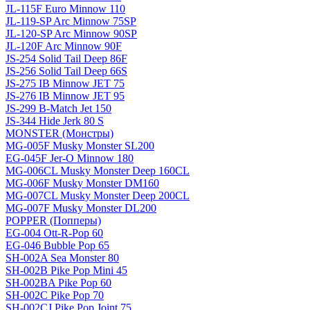
JL-115F Euro Minnow 110
JL-119-SP Arc Minnow 75SP
JL-120-SP Arc Minnow 90SP
JL-120F Arc Minnow 90F
JS-254 Solid Tail Deep 86F
JS-256 Solid Tail Deep 66S
JS-275 IB Minnow JET 75
JS-276 IB Minnow JET 95
JS-299 B-Match Jet 150
JS-344 Hide Jerk 80 S
MONSTER (Монстры)
MG-005F Musky Monster SL200
EG-045F Jer-O Minnow 180
MG-006CL Musky Monster Deep 160CL
MG-006F Musky Monster DM160
MG-007CL Musky Monster Deep 200CL
MG-007F Musky Monster DL200
POPPER (Попперы)
EG-004 Ott-R-Pop 60
EG-046 Bubble Pop 65
SH-002A Sea Monster 80
SH-002B Pike Pop Mini 45
SH-002BA Pike Pop 60
SH-002C Pike Pop 70
SH-002CJ Pike Pop Joint 75