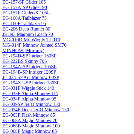
EG-157-SP Glider 105
EG-157A-SP Glider 90
EG-157L Glider-X 105L
EG-160A Tailblazer 75
EG-160F Tailblazer 95
EG-206 Deep Runner 80
JS-393 Magnum Loach 70
MG-010D Mr. Wiggly TL 110
MG-014F Minnow Jointed SM70
MINNOW (Минноу)
EG-194D-SP Intriger 160SP
EG-222BS Skinny 70S
EG-194A-SP Intriger 105SP
EG-194B-SP Intriger 120SP
JL-034-SP Arc Minnow 60SP
EG-194XL-SP Intriger 180SP
EG-031F Wiggle Stick 140
EG-033F Alpha Minnow 115
EG-034F Alpha Minnow 95
EG-039SP Jer-O Minnow 130
EG-054F Deep Jer-O Minnow 130
EG-063F Flash Minnow 85
EG-068A Magic Minnow 70
EG-068B Magic Minnow 100
EG-068F Magic Minnow 85