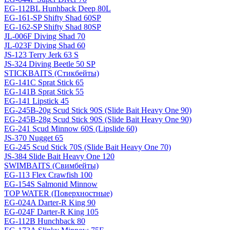
EG-112BL Hunhback Deep 80L
EG-161-SP Shifty Shad 60SP
EG-162-SP Shifty Shad 80SP
JL-006F Diving Shad 70
JL-023F Diving Shad 60
JS-123 Terry Jerk 63 S
JS-324 Diving Beetle 50 SP
STICKBAITS (Стикбейты)
EG-141C Sprat Stick 65
EG-141B Sprat Stick 55
EG-141 Lipstick 45
EG-245B-20g Scud Stick 90S (Slide Bait Heavy One 90)
EG-245B-28g Scud Stick 90S (Slide Bait Heavy One 90)
EG-241 Scud Minnow 60S (Lipslide 60)
JS-370 Nugget 65
EG-245 Scud Stick 70S (Slide Bait Heavy One 70)
JS-384 Slide Bait Heavy One 120
SWIMBAITS (Свимбейты)
EG-113 Flex Crawfish 100
EG-154S Salmonid Minnow
TOP WATER (Поверхностные)
EG-024A Darter-R King 90
EG-024F Darter-R King 105
EG-112B Hunchback 80