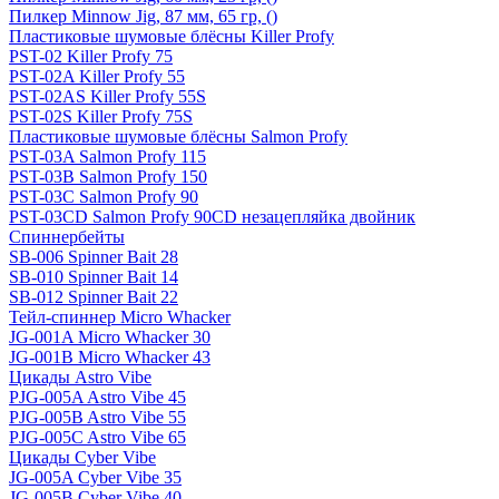
Пилкер Minnow Jig, 87 мм, 65 гр, ()
Пластиковые шумовые блёсны Killer Profy
PST-02 Killer Profy 75
PST-02A Killer Profy 55
PST-02AS Killer Profy 55S
PST-02S Killer Profy 75S
Пластиковые шумовые блёсны Salmon Profy
PST-03A Salmon Profy 115
PST-03B Salmon Profy 150
PST-03C Salmon Profy 90
PST-03CD Salmon Profy 90CD незацепляйка двойник
Спиннербейты
SB-006 Spinner Bait 28
SB-010 Spinner Bait 14
SB-012 Spinner Bait 22
Тейл-спиннер Micro Whacker
JG-001A Micro Whacker 30
JG-001B Micro Whacker 43
Цикады Astro Vibe
PJG-005A Astro Vibe 45
PJG-005B Astro Vibe 55
PJG-005C Astro Vibe 65
Цикады Cyber Vibe
JG-005A Cyber Vibe 35
JG-005B Cyber Vibe 40