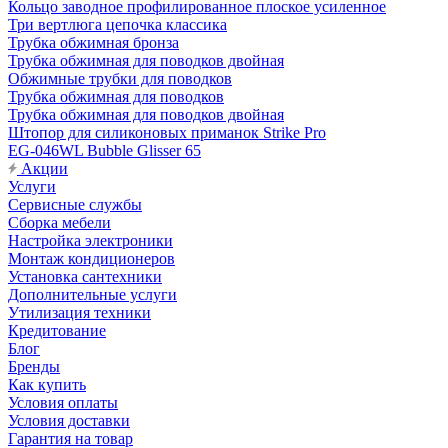
Кольцо заводное профилированное плоское усиленное
Три вертлюга цепочка классика
Трубка обжимная бронза
Трубка обжимная для поводков двойная
Обжимные трубки для поводков
Трубка обжимная для поводков
Трубка обжимная для поводков двойная
Штопор для силиконовых приманок Strike Pro
EG-046WL Bubble Glisser 65
Акции
Услуги
Сервисные службы
Сборка мебели
Настройка электроники
Монтаж кондиционеров
Установка сантехники
Дополнительные услуги
Утилизация техники
Кредитование
Блог
Бренды
Как купить
Условия оплаты
Условия доставки
Гарантия на товар