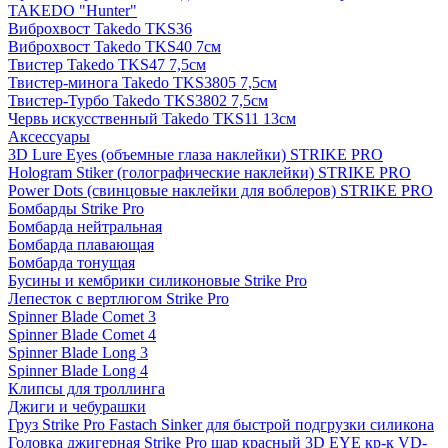
TAKEDO "Hunter"
Виброхвост Takedo TKS36
Виброхвост Takedo TKS40 7см
Твистер Takedo TKS47 7,5см
Твистер-минога Takedo TKS3805 7,5см
Твистер-Турбо Takedo TKS3802 7,5см
Червь искусственный Takedo TKS11 13см
Аксессуары
3D Lure Eyes (объемные глаза наклейки) STRIKE PRO
Hologram Stiker (голографические наклейки) STRIKE PRO
Power Dots (свинцовые наклейки для воблеров) STRIKE PRO
Бомбарды Strike Pro
Бомбарда нейтральная
Бомбарда плавающая
Бомбарда тонущая
Бусины и кембрики силиконовые Strike Pro
Лепесток с вертлюгом Strike Pro
Spinner Blade Comet 3
Spinner Blade Comet 4
Spinner Blade Long 3
Spinner Blade Long 4
Клипсы для троллинга
Джиги и чебурашки
Груз Strike Pro Fastach Sinker для быстрой подгрузки силикона
Головка джигерная Strike Pro шар красный 3D EYE кр-к VD-