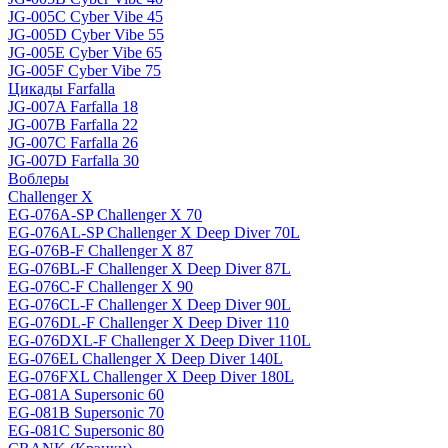
JG-005C Cyber Vibe 45
JG-005D Cyber Vibe 55
JG-005E Cyber Vibe 65
JG-005F Cyber Vibe 75
Цикады Farfalla
JG-007A Farfalla 18
JG-007B Farfalla 22
JG-007C Farfalla 26
JG-007D Farfalla 30
Воблеры
Challenger X
EG-076A-SP Challenger X 70
EG-076AL-SP Challenger X Deep Diver 70L
EG-076B-F Challenger X 87
EG-076BL-F Challenger X Deep Diver 87L
EG-076C-F Challenger X 90
EG-076CL-F Challenger X Deep Diver 90L
EG-076DL-F Challenger X Deep Diver 110
EG-076DXL-F Challenger X Deep Diver 110L
EG-076EL Challenger X Deep Diver 140L
EG-076FXL Challenger X Deep Diver 180L
EG-081A Supersonic 60
EG-081B Supersonic 70
EG-081C Supersonic 80