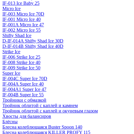
IF-013 Ice Baby 25
Micro Ice
IF-003 Micro Ice 70D
IF-001 Micro Ice 40
IF-001A Micro Ice 47
IF-002 Micro Ice 55
Shifty Shad Ice
D-IF-014A Shifty Shad Ice 30D
D-IF-014B Shifty Shad Ice 40D
Strike Ice
IF-006 Strike Ice 25
IF-008 Strike Ice 40
IF-009 Strike Ice 50
Super Ice
IF-004C Super Ice 70D
IF-004A Super Ice 40
IF-004A1 Super Ice 47
IF-004B Super Ice 55
Тройники с обмазкой
Тройник облитой с каплей и камнем
Тройник облитой с каплей и окуневым глазом
Хвосты для балансиров
Блёсны
Блесна колеблющаяся Buster Spoon 140
Блесна колеблющаяся KILLER PROFY 115