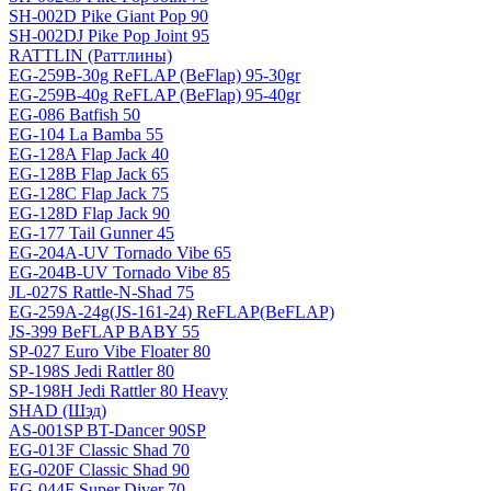
SH-002D Pike Giant Pop 90
SH-002DJ Pike Pop Joint 95
RATTLIN (Раттлины)
EG-259B-30g ReFLAP (BeFlap) 95-30gr
EG-259B-40g ReFLAP (BeFlap) 95-40gr
EG-086 Batfish 50
EG-104 La Bamba 55
EG-128A Flap Jack 40
EG-128B Flap Jack 65
EG-128C Flap Jack 75
EG-128D Flap Jack 90
EG-177 Tail Gunner 45
EG-204A-UV Tornado Vibe 65
EG-204B-UV Tornado Vibe 85
JL-027S Rattle-N-Shad 75
EG-259A-24g(JS-161-24) ReFLAP(BeFLAP)
JS-399 BeFLAP BABY 55
SP-027 Euro Vibe Floater 80
SP-198S Jedi Rattler 80
SP-198H Jedi Rattler 80 Heavy
SHAD (Шэд)
AS-001SP BT-Dancer 90SP
EG-013F Classic Shad 70
EG-020F Classic Shad 90
EG-044F Super Diver 70