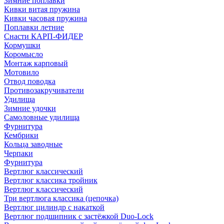
Зимние поплавки
Кивки витая пружина
Кивки часовая пружина
Поплавки летние
Снасти КАРП-ФИДЕР
Кормушки
Коромысло
Монтаж карповый
Мотовило
Отвод поводка
Противозакручиватели
Удилища
Зимние удочки
Самоловные удилища
Фурнитура
Кембрики
Кольца заводные
Черпаки
Фурнитура
Вертлюг классический
Вертлюг классика тройник
Вертлюг классический
Три вертлюга классика (цепочка)
Вертлюг цилиндр с накаткой
Вертлюг подшипник с застёжкой Duo-Lock