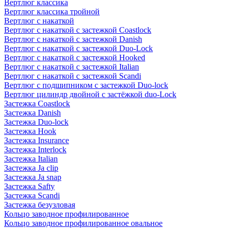
Вертлюг классика
Вертлюг классика тройной
Вертлюг с накаткой
Вертлюг с накаткой с застежкой Coastlock
Вертлюг с накаткой с застежкой Danish
Вертлюг с накаткой с застежкой Duo-Lock
Вертлюг с накаткой с застежкой Hooked
Вертлюг с накаткой с застежкой Italian
Вертлюг с накаткой с застежкой Scandi
Вертлюг с подшипником с застежкой Duo-lock
Вертлюг цилиндр двойной с застёжкой duo-Lock
Застежка Coastlock
Застежка Danish
Застежка Duo-lock
Застежка Hook
Застежка Insurance
Застежка Interlock
Застежка Italian
Застежка Ja clip
Застежка Ja snap
Застежка Safty
Застежка Scandi
Застежка безузловая
Кольцо заводное профилированное
Кольцо заводное профилированное овальное