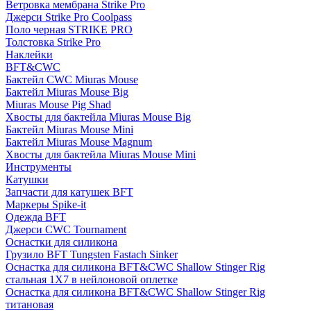
Ветровка мембрана Strike Pro
Джерси Strike Pro Coolpass
Поло черная STRIKE PRO
Толстовка Strike Pro
Наклейки
BFT&CWC
Бактейл CWC Miuras Mouse
Бактейл Miuras Mouse Big
Miuras Mouse Pig Shad
Хвосты для бактейла Miuras Mouse Big
Бактейл Miuras Mouse Mini
Бактейл Miuras Mouse Magnum
Хвосты для бактейла Miuras Mouse Mini
Инструменты
Катушки
Запчасти для катушек BFT
Маркеры Spike-it
Одежда BFT
Джерси CWC Tournament
Оснастки для силикона
Грузило BFT Tungsten Fastach Sinker
Оснастка для силикона BFT&CWC Shallow Stinger Rig
стальная 1X7 в нейлоновой оплетке
Оснастка для силикона BFT&CWC Shallow Stinger Rig
титановая