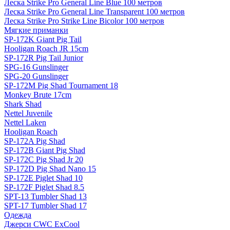
Леска Strike Pro General Line Blue 100 метров
Леска Strike Pro General Line Transparent 100 метров
Леска Strike Pro Strike Line Bicolor 100 метров
Мягкие приманки
SP-172K Giant Pig Tail
Hooligan Roach JR 15cm
SP-172R Pig Tail Junior
SPG-16 Gunslinger
SPG-20 Gunslinger
SP-172M Pig Shad Tournament 18
Monkey Brute 17cm
Shark Shad
Nettel Juvenile
Nettel Laken
Hooligan Roach
SP-172A Pig Shad
SP-172B Giant Pig Shad
SP-172C Pig Shad Jr 20
SP-172D Pig Shad Nano 15
SP-172E Piglet Shad 10
SP-172F Piglet Shad 8.5
SPT-13 Tumbler Shad 13
SPT-17 Tumbler Shad 17
Одежда
Джерси CWC ExCool