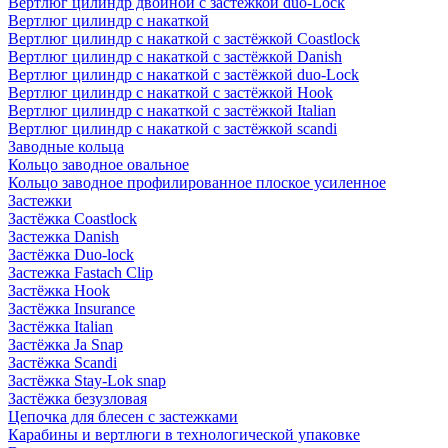
Вертлюг цилиндр двойной с застёжкой duo-Lock
Вертлюг цилиндр с накаткой
Вертлюг цилиндр с накаткой с застёжкой Coastlock
Вертлюг цилиндр с накаткой с застёжкой Danish
Вертлюг цилиндр с накаткой с застёжкой duo-Lock
Вертлюг цилиндр с накаткой с застёжкой Hook
Вертлюг цилиндр с накаткой с застёжкой Italian
Вертлюг цилиндр с накаткой с застёжкой scandi
Заводные кольца
Кольцо заводное овальное
Кольцо заводное профилированное плоское усиленное
Застежки
Застёжка Coastlock
Застежка Danish
Застёжка Duo-lock
Застежка Fastach Clip
Застёжка Hook
Застёжка Insurance
Застёжка Italian
Застёжка Ja Snap
Застёжка Scandi
Застёжка Stay-Lok snap
Застёжка безузловая
Цепочка для блесен с застежками
Карабины и вертлюги в технологической упаковке