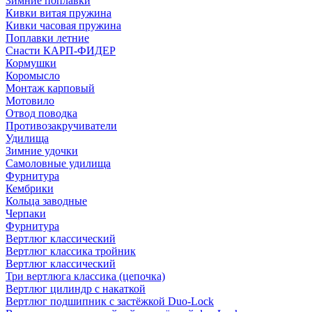
Зимние поплавки
Кивки витая пружина
Кивки часовая пружина
Поплавки летние
Снасти КАРП-ФИДЕР
Кормушки
Коромысло
Монтаж карповый
Мотовило
Отвод поводка
Противозакручиватели
Удилища
Зимние удочки
Самоловные удилища
Фурнитура
Кембрики
Кольца заводные
Черпаки
Фурнитура
Вертлюг классический
Вертлюг классика тройник
Вертлюг классический
Три вертлюга классика (цепочка)
Вертлюг цилиндр с накаткой
Вертлюг подшипник с застёжкой Duo-Lock