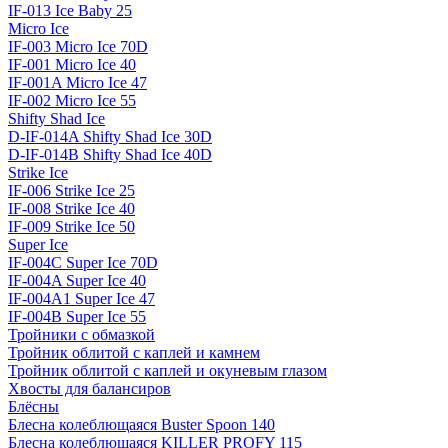
IF-013 Ice Baby 25
Micro Ice
IF-003 Micro Ice 70D
IF-001 Micro Ice 40
IF-001A Micro Ice 47
IF-002 Micro Ice 55
Shifty Shad Ice
D-IF-014A Shifty Shad Ice 30D
D-IF-014B Shifty Shad Ice 40D
Strike Ice
IF-006 Strike Ice 25
IF-008 Strike Ice 40
IF-009 Strike Ice 50
Super Ice
IF-004C Super Ice 70D
IF-004A Super Ice 40
IF-004A1 Super Ice 47
IF-004B Super Ice 55
Тройники с обмазкой
Тройник облитой с каплей и камнем
Тройник облитой с каплей и окуневым глазом
Хвосты для балансиров
Блёсны
Блесна колеблющаяся Buster Spoon 140
Блесна колеблющаяся KILLER PROFY 115