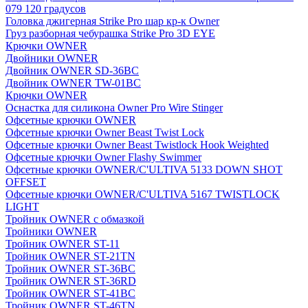
079 120 градусов
Головка джигерная Strike Pro шар кр-к Owner
Груз разборная чебурашка Strike Pro 3D EYE
Крючки OWNER
Двойники OWNER
Двойник OWNER SD-36BC
Двойник OWNER TW-01BC
Крючки OWNER
Оснастка для силикона Owner Pro Wire Stinger
Офсетные крючки OWNER
Офсетные крючки Owner Beast Twist Lock
Офсетные крючки Owner Beast Twistlock Hook Weighted
Офсетные крючки Owner Flashy Swimmer
Офсетные крючки OWNER/C'ULTIVA 5133 DOWN SHOT
OFFSET
Офсетные крючки OWNER/C'ULTIVA 5167 TWISTLOCK
LIGHT
Тройник OWNER с обмазкой
Тройники OWNER
Тройник OWNER ST-11
Тройник OWNER ST-21TN
Тройник OWNER ST-36BC
Тройник OWNER ST-36RD
Тройник OWNER ST-41BC
Тройник OWNER ST-46TN