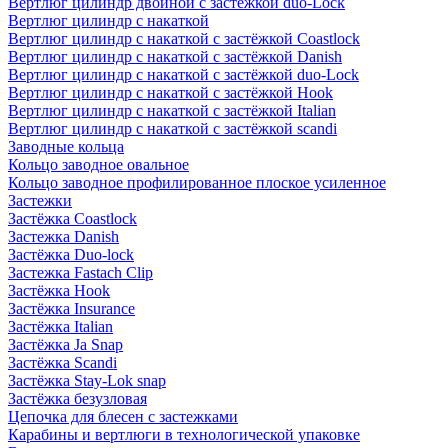
Вертлюг цилиндр двойной с застёжкой duo-Lock
Вертлюг цилиндр с накаткой
Вертлюг цилиндр с накаткой с застёжкой Coastlock
Вертлюг цилиндр с накаткой с застёжкой Danish
Вертлюг цилиндр с накаткой с застёжкой duo-Lock
Вертлюг цилиндр с накаткой с застёжкой Hook
Вертлюг цилиндр с накаткой с застёжкой Italian
Вертлюг цилиндр с накаткой с застёжкой scandi
Заводные кольца
Кольцо заводное овальное
Кольцо заводное профилированное плоское усиленное
Застежки
Застёжка Coastlock
Застежка Danish
Застёжка Duo-lock
Застежка Fastach Clip
Застёжка Hook
Застёжка Insurance
Застёжка Italian
Застёжка Ja Snap
Застёжка Scandi
Застёжка Stay-Lok snap
Застёжка безузловая
Цепочка для блесен с застежками
Карабины и вертлюги в технологической упаковке