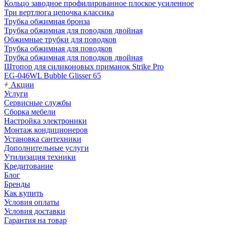
Кольцо заводное профилированное плоское усиленное
Три вертлюга цепочка классика
Трубка обжимная бронза
Трубка обжимная для поводков двойная
Обжимные трубки для поводков
Трубка обжимная для поводков
Трубка обжимная для поводков двойная
Штопор для силиконовых приманок Strike Pro
EG-046WL Bubble Glisser 65
Акции
Услуги
Сервисные службы
Сборка мебели
Настройка электроники
Монтаж кондиционеров
Установка сантехники
Дополнительные услуги
Утилизация техники
Кредитование
Блог
Бренды
Как купить
Условия оплаты
Условия доставки
Гарантия на товар