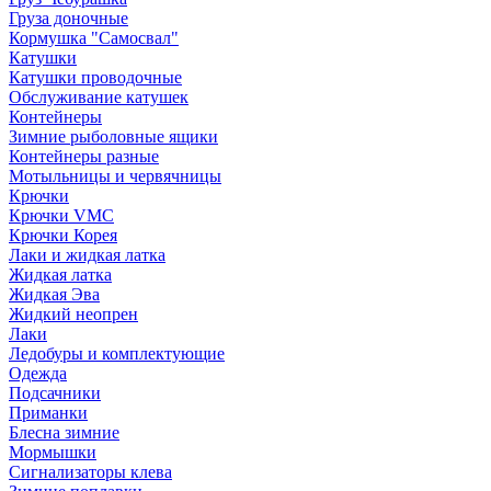
Груза доночные
Кормушка "Самосвал"
Катушки
Катушки проводочные
Обслуживание катушек
Контейнеры
Зимние рыболовные ящики
Контейнеры разные
Мотыльницы и червячницы
Крючки
Крючки VMC
Крючки Корея
Лаки и жидкая латка
Жидкая латка
Жидкая Эва
Жидкий неопрен
Лаки
Ледобуры и комплектующие
Одежда
Подсачники
Приманки
Блесна зимние
Мормышки
Сигнализаторы клева