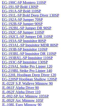
EG-190C-SP Montero 110SP
EG-191-SP Bold 130SP
EG-191A-SP Bold 110SP
EG-191L-SP Bold Deep Diver 130SP
EG-192A-SP Jumper 70SP
EG-192B-SP Jumper 90SP
EG-192BL-SP Jumper DR 90SP
EG-192C-SP Jumper 110SP
EG-192CL-SP Jumper DR 110SP
EG-193A-SP Inquisitor 80SP
EG-193AL-SP Inquisitor MDR 80SP
EG-193B-SP Inquisitor 110SP
EG-193BL-SP Inquisitor DR 110SP
EG-193BXL-SP Inquisitor 110SP
EG-193C-SP Inquisitor 130SP
EG-219AL Strike Pro Lipper 120
EG-219BL Strike Pro Lipper 140
EG-220L Hooligan Deep Diver 120
EG-220SP Hooligan Shallow 120SP
JL-022F S.P. Walleye Minnow 90
JL-061F Alpha Diver 90
JL-062F Alpha Diver 110
JL-092-SP Arc Minnow 105SP
JL-092F Arc Minnow 105F
JL-108L Euro Minnow 90