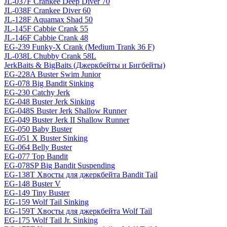
JL-037F Crankee Deep Diver 70
JL-038F Crankee Diver 60
JL-128F Aquamax Shad 50
JL-145F Cabbie Crank 55
JL-146F Cabbie Crank 48
EG-239 Funky-X Crank (Medium Trank 36 F)
JL-038L Chubby Crank 58L
JerkBaits & BigBaits (Джеркбейты и Бигбейты)
EG-228A Buster Swim Junior
EG-078 Big Bandit Sinking
EG-230 Catchy Jerk
EG-048 Buster Jerk Sinking
EG-048S Buster Jerk Shallow Runner
EG-049 Buster Jerk II Shallow Runner
EG-050 Baby Buster
EG-051 X Buster Sinking
EG-064 Belly Buster
EG-077 Top Bandit
EG-078SP Big Bandit Suspending
EG-138T Хвосты для джеркбейта Bandit Tail
EG-148 Buster V
EG-149 Tiny Buster
EG-159 Wolf Tail Sinking
EG-159T Хвосты для джеркбейта Wolf Tail
EG-175 Wolf Tail Jr. Sinking