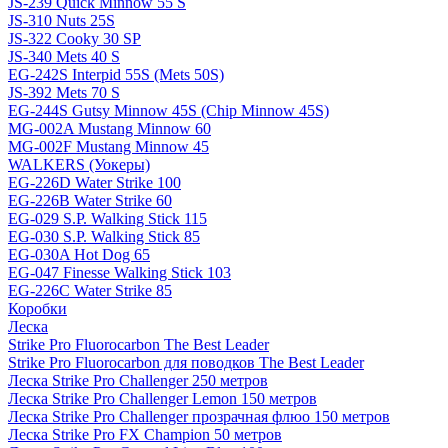
JS-239 Quick Minnow 55 S
JS-310 Nuts 25S
JS-322 Cooky 30 SP
JS-340 Mets 40 S
EG-242S Interpid 55S (Mets 50S)
JS-392 Mets 70 S
EG-244S Gutsy Minnow 45S (Chip Minnow 45S)
MG-002A Mustang Minnow 60
MG-002F Mustang Minnow 45
WALKERS (Уокеры)
EG-226D Water Strike 100
EG-226B Water Strike 60
EG-029 S.P. Walking Stick 115
EG-030 S.P. Walking Stick 85
EG-030A Hot Dog 65
EG-047 Finesse Walking Stick 103
EG-226C Water Strike 85
Коробки
Леска
Strike Pro Fluorocarbon The Best Leader
Strike Pro Fluorocarbon для поводков The Best Leader
Леска Strike Pro Challenger 250 метров
Леска Strike Pro Challenger Lemon 150 метров
Леска Strike Pro Challenger прозрачная флюо 150 метров
Леска Strike Pro FX Champion 50 метров