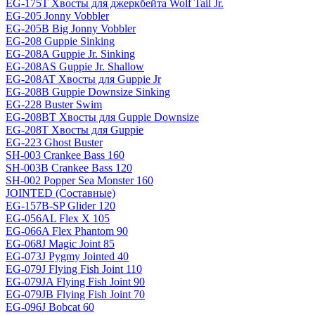
EG-175T Хвосты для джеркбейта Wolf Tail Jr.
EG-205 Jonny Vobbler
EG-205B Big Jonny Vobbler
EG-208 Guppie Sinking
EG-208A Guppie Jr. Sinking
EG-208AS Guppie Jr. Shallow
EG-208AT Хвосты для Guppie Jr
EG-208B Guppie Downsize Sinking
EG-228 Buster Swim
EG-208BT Хвосты для Guppie Downsize
EG-208T Хвосты для Guppie
EG-223 Ghost Buster
SH-003 Crankee Bass 160
SH-003B Crankee Bass 120
SH-002 Popper Sea Monster 160
JOINTED (Составные)
EG-157B-SP Glider 120
EG-056AL Flex X 105
EG-066A Flex Phantom 90
EG-068J Magic Joint 85
EG-073J Pygmy Jointed 40
EG-079J Flying Fish Joint 110
EG-079JA Flying Fish Joint 90
EG-079JB Flying Fish Joint 70
EG-096J Bobcat 60