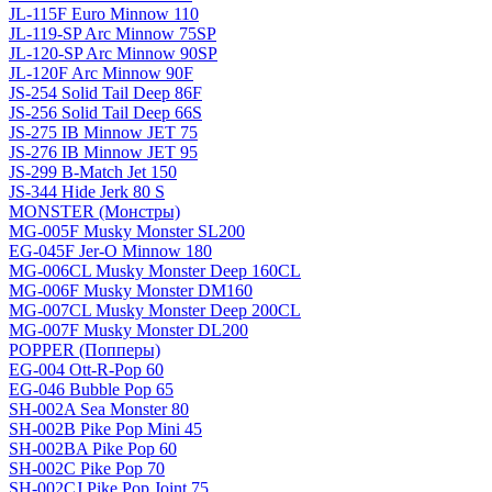
JL-115F Euro Minnow 110
JL-119-SP Arc Minnow 75SP
JL-120-SP Arc Minnow 90SP
JL-120F Arc Minnow 90F
JS-254 Solid Tail Deep 86F
JS-256 Solid Tail Deep 66S
JS-275 IB Minnow JET 75
JS-276 IB Minnow JET 95
JS-299 B-Match Jet 150
JS-344 Hide Jerk 80 S
MONSTER (Монстры)
MG-005F Musky Monster SL200
EG-045F Jer-O Minnow 180
MG-006CL Musky Monster Deep 160CL
MG-006F Musky Monster DM160
MG-007CL Musky Monster Deep 200CL
MG-007F Musky Monster DL200
POPPER (Попперы)
EG-004 Ott-R-Pop 60
EG-046 Bubble Pop 65
SH-002A Sea Monster 80
SH-002B Pike Pop Mini 45
SH-002BA Pike Pop 60
SH-002C Pike Pop 70
SH-002CJ Pike Pop Joint 75