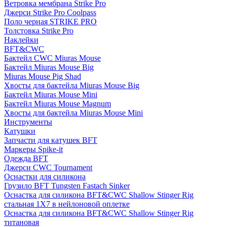
Ветровка мембрана Strike Pro
Джерси Strike Pro Coolpass
Поло черная STRIKE PRO
Толстовка Strike Pro
Наклейки
BFT&CWC
Бактейл CWC Miuras Mouse
Бактейл Miuras Mouse Big
Miuras Mouse Pig Shad
Хвосты для бактейла Miuras Mouse Big
Бактейл Miuras Mouse Mini
Бактейл Miuras Mouse Magnum
Хвосты для бактейла Miuras Mouse Mini
Инструменты
Катушки
Запчасти для катушек BFT
Маркеры Spike-it
Одежда BFT
Джерси CWC Tournament
Оснастки для силикона
Грузило BFT Tungsten Fastach Sinker
Оснастка для силикона BFT&CWC Shallow Stinger Rig
стальная 1X7 в нейлоновой оплетке
Оснастка для силикона BFT&CWC Shallow Stinger Rig
титановая