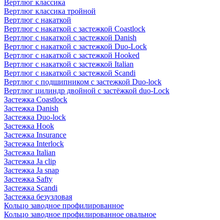
Вертлюг классика
Вертлюг классика тройной
Вертлюг с накаткой
Вертлюг с накаткой с застежкой Coastlock
Вертлюг с накаткой с застежкой Danish
Вертлюг с накаткой с застежкой Duo-Lock
Вертлюг с накаткой с застежкой Hooked
Вертлюг с накаткой с застежкой Italian
Вертлюг с накаткой с застежкой Scandi
Вертлюг с подшипником с застежкой Duo-lock
Вертлюг цилиндр двойной с застёжкой duo-Lock
Застежка Coastlock
Застежка Danish
Застежка Duo-lock
Застежка Hook
Застежка Insurance
Застежка Interlock
Застежка Italian
Застежка Ja clip
Застежка Ja snap
Застежка Safty
Застежка Scandi
Застежка безузловая
Кольцо заводное профилированное
Кольцо заводное профилированное овальное