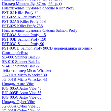
Пилкер Minnow Jig, 87 мм, 65 гр, ()
Пластиковые шумовые блёсны Killer Profy
PST-02 Killer Profy 75
PST-02A Killer Profy 55
PST-02AS Killer Profy 55S
PST-02S Killer Profy 75S
Пластиковые шумовые блёсны Salmon Profy
PST-03A Salmon Profy 115
PST-03B Salmon Profy 150
PST-03C Salmon Profy 90
PST-03CD Salmon Profy 90CD незацепляйка двойник
Спиннербейты
SB-006 Spinner Bait 28
SB-010 Spinner Bait 14
SB-012 Spinner Bait 22
Тейл-спиннер Micro Whacker
JG-001A Micro Whacker 30
JG-001B Micro Whacker 43
Цикады Astro Vibe
PJG-005A Astro Vibe 45
PJG-005B Astro Vibe 55
PJG-005C Astro Vibe 65
Цикады Cyber Vibe
JG-005A Cyber Vibe 35
JG-005B Cyber Vibe 40