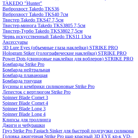
TAKEDO "Hunter"
Виброхвост Takedo TKS36
Виброхвост Takedo TKS40 7см
Твистер Takedo TKS47 7,5см
Твистер-минога Takedo TKS3805 7,5см
Твистер-Турбо Takedo TKS3802 7,5см
Червь искусственный Takedo TKS11 13см
Аксессуары
3D Lure Eyes (объемные глаза наклейки) STRIKE PRO
Hologram Stiker (голографические наклейки) STRIKE PRO
Power Dots (свинцовые наклейки для воблеров) STRIKE PRO
Бомбарды Strike Pro
Бомбарда нейтральная
Бомбарда плавающая
Бомбарда тонущая
Бусины и кембрики силиконовые Strike Pro
Лепесток с вертлюгом Strike Pro
Spinner Blade Comet 3
Spinner Blade Comet 4
Spinner Blade Long 3
Spinner Blade Long 4
Клипсы для троллинга
Джиги и чебурашки
Груз Strike Pro Fastach Sinker для быстрой подгрузки силикона
Головка джигерная Strike Pro шар красный 3D EYE кр-к VD-