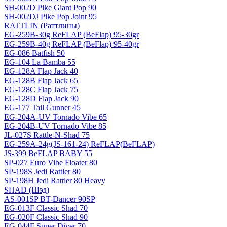
SH-002D Pike Giant Pop 90
SH-002DJ Pike Pop Joint 95
RATTLIN (Раттлины)
EG-259B-30g ReFLAP (BeFlap) 95-30gr
EG-259B-40g ReFLAP (BeFlap) 95-40gr
EG-086 Batfish 50
EG-104 La Bamba 55
EG-128A Flap Jack 40
EG-128B Flap Jack 65
EG-128C Flap Jack 75
EG-128D Flap Jack 90
EG-177 Tail Gunner 45
EG-204A-UV Tornado Vibe 65
EG-204B-UV Tornado Vibe 85
JL-027S Rattle-N-Shad 75
EG-259A-24g(JS-161-24) ReFLAP(BeFLAP)
JS-399 BeFLAP BABY 55
SP-027 Euro Vibe Floater 80
SP-198S Jedi Rattler 80
SP-198H Jedi Rattler 80 Heavy
SHAD (Шэд)
AS-001SP BT-Dancer 90SP
EG-013F Classic Shad 70
EG-020F Classic Shad 90
EG-044F Super Diver 70