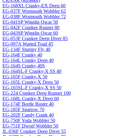
CRANK (Крэнки)
EG-168XL Cranky-EX Deep 60
EG-037F Wormouth Wobbler 62
EG-038F Wormouth Wobbler 72
EG-041SP Wigglin Oscar 50
EG-042F Crankee Runner 80
EG-043SP Wigglin Oscar 60
EG-053F Crankee Deep Diver 85
EG-097A Warted Toad 45
EG-134F Stumpy Fly 40
EG-164F Cranky 40
EG-164L Cranky Deep 40
EG-164S Cranky 40S
EG-164SL-F Cranky-X SS 40
EG-165F Cranky-X 50
EG-165L Cranky-X Deep 50
EG-165SL-F Cranky-X SS 50
EG-224 Crankee Deep Runner 100
EG-168L Cranky-X Deep 60
EG-174F Beetle Buster 40
EG-185F Sparrow 70
EG-202F Candy Crank 40
EG-750F Yoda Wobbler 50
EG-751F Dworf Wobbler 50
JL-036F Crankee Deep Diver 55