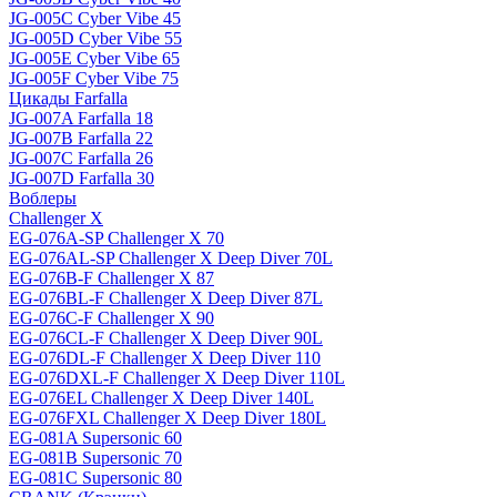
JG-005C Cyber Vibe 45
JG-005D Cyber Vibe 55
JG-005E Cyber Vibe 65
JG-005F Cyber Vibe 75
Цикады Farfalla
JG-007A Farfalla 18
JG-007B Farfalla 22
JG-007C Farfalla 26
JG-007D Farfalla 30
Воблеры
Challenger X
EG-076A-SP Challenger X 70
EG-076AL-SP Challenger X Deep Diver 70L
EG-076B-F Challenger X 87
EG-076BL-F Challenger X Deep Diver 87L
EG-076C-F Challenger X 90
EG-076CL-F Challenger X Deep Diver 90L
EG-076DL-F Challenger X Deep Diver 110
EG-076DXL-F Challenger X Deep Diver 110L
EG-076EL Challenger X Deep Diver 140L
EG-076FXL Challenger X Deep Diver 180L
EG-081A Supersonic 60
EG-081B Supersonic 70
EG-081C Supersonic 80