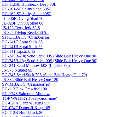
EG-112BL Hunhback Deep 80L
EG-161-SP Shifty Shad 60SP
EG-162-SP Shifty Shad 80SP
JL-006F Diving Shad 70
JL-023F Diving Shad 60
JS-123 Terry Jerk 63 S
JS-324 Diving Beetle 50 SP
STICKBAITS (Стикбейты)
EG-141C Sprat Stick 65
EG-141B Sprat Stick 55
EG-141 Lipstick 45
EG-245B-20g Scud Stick 90S (Slide Bait Heavy One 90)
EG-245B-28g Scud Stick 90S (Slide Bait Heavy One 90)
EG-241 Scud Minnow 60S (Lipslide 60)
JS-370 Nugget 65
EG-245 Scud Stick 70S (Slide Bait Heavy One 70)
JS-384 Slide Bait Heavy One 120
SWIMBAITS (Свимбейты)
EG-113 Flex Crawfish 100
EG-154S Salmonid Minnow
TOP WATER (Поверхностные)
EG-024A Darter-R King 90
EG-024F Darter-R King 105
EG-112B Hunchback 80