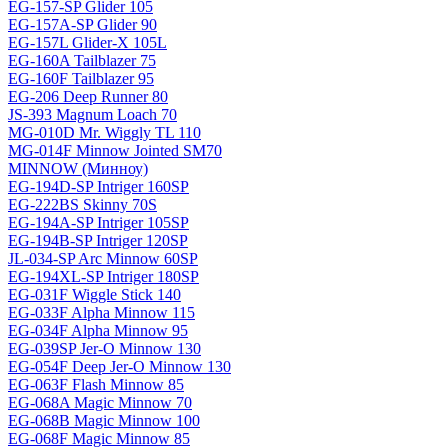
EG-157-SP Glider 105
EG-157A-SP Glider 90
EG-157L Glider-X 105L
EG-160A Tailblazer 75
EG-160F Tailblazer 95
EG-206 Deep Runner 80
JS-393 Magnum Loach 70
MG-010D Mr. Wiggly TL 110
MG-014F Minnow Jointed SM70
MINNOW (Минноу)
EG-194D-SP Intriger 160SP
EG-222BS Skinny 70S
EG-194A-SP Intriger 105SP
EG-194B-SP Intriger 120SP
JL-034-SP Arc Minnow 60SP
EG-194XL-SP Intriger 180SP
EG-031F Wiggle Stick 140
EG-033F Alpha Minnow 115
EG-034F Alpha Minnow 95
EG-039SP Jer-O Minnow 130
EG-054F Deep Jer-O Minnow 130
EG-063F Flash Minnow 85
EG-068A Magic Minnow 70
EG-068B Magic Minnow 100
EG-068F Magic Minnow 85