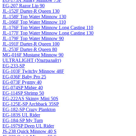
EG-173A Slinky Minnow 75F
EG-207 Razor Lip 90
JL-152F Darter-R Queen 130
JL-158F Top Water Minnow 130
JL-166F Top Water Minnow 110
JL-176F Top Water Minnow Long Casting 110
JL-177F Top Water Minnow Long Casting 130
JL-179F Top Water Minnow 90
JL-191F Darter-R Queen 100
JL-253F Darter-R Queen 80
MG-016F Mustang Minnow 90
ULTRALIGHT (Ультралайт)
EG-233-SP
EG-103F Twitchy Minnow 48F
EG-036F Baby Pro 25
EG-073F Pygmy 40
EG-074SP Midge 40
EG-114SP Shrimp 50
EG-222AS Skinny Mini 50S
EG-125E-SP Archback 35SP
EG-182-SP Crazy Plankton
EG-183S UL Rider
EG-184-SP My Turn
EG-197SP Deep UL Rider
JS-238 Quick Minnow 40 S