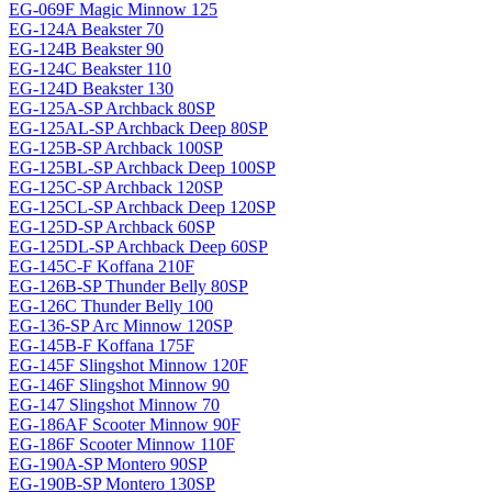
EG-069F Magiс Minnow 125
EG-124A Beakster 70
EG-124B Beakster 90
EG-124C Beakster 110
EG-124D Beakster 130
EG-125A-SP Archback 80SP
EG-125AL-SP Archback Deep 80SP
EG-125B-SP Archback 100SP
EG-125BL-SP Archback Deep 100SP
EG-125C-SP Archback 120SP
EG-125CL-SP Archback Deep 120SP
EG-125D-SP Archback 60SP
EG-125DL-SP Archback Deep 60SP
EG-145C-F Koffana 210F
EG-126B-SP Thunder Belly 80SP
EG-126C Thunder Belly 100
EG-136-SP Arc Minnow 120SP
EG-145B-F Koffana 175F
EG-145F Slingshot Minnow 120F
EG-146F Slingshot Minnow 90
EG-147 Slingshot Minnow 70
EG-186AF Scooter Minnow 90F
EG-186F Scooter Minnow 110F
EG-190A-SP Montero 90SP
EG-190B-SP Montero 130SP