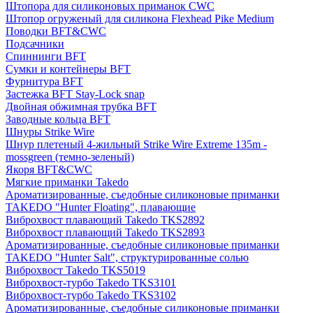
Штопора для силиконовых приманок CWC
Штопор огруженый для силикона Flexhead Pike Medium
Поводки BFT&CWC
Подсачники
Спиннинги BFT
Сумки и контейнеры BFT
Фурнитура BFT
Застежка BFT Stay-Lock snap
Двойная обжимная трубка BFT
Заводные кольца BFT
Шнуры Strike Wire
Шнур плетеный 4-жильный Strike Wire Extreme 135m -
mossgreen (темно-зеленый)
Якоря BFT&CWC
Мягкие приманки Takedo
Ароматизированные, съедобные силиконовые приманки
TAKEDO "Hunter Floating", плавающие
Виброхвост плавающий Takedo TKS2892
Виброхвост плавающий Takedo TKS2893
Ароматизированные, съедобные силиконовые приманки
TAKEDO "Hunter Salt", структурированные солью
Виброхвост Takedo TKS5019
Виброхвост-турбо Takedo TKS3101
Виброхвост-турбо Takedo TKS3102
Ароматизированные, съедобные силиконовые приманки