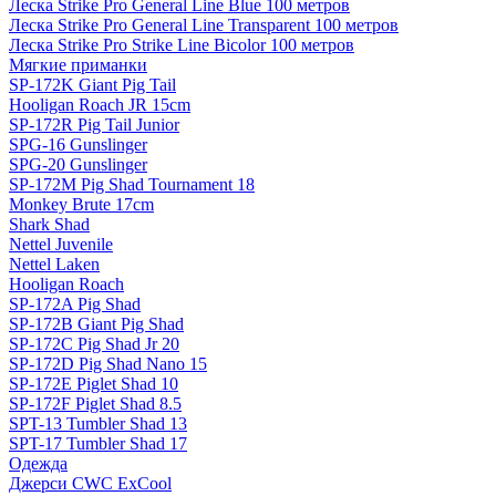
Леска Strike Pro General Line Blue 100 метров
Леска Strike Pro General Line Transparent 100 метров
Леска Strike Pro Strike Line Bicolor 100 метров
Мягкие приманки
SP-172K Giant Pig Tail
Hooligan Roach JR 15cm
SP-172R Pig Tail Junior
SPG-16 Gunslinger
SPG-20 Gunslinger
SP-172M Pig Shad Tournament 18
Monkey Brute 17cm
Shark Shad
Nettel Juvenile
Nettel Laken
Hooligan Roach
SP-172A Pig Shad
SP-172B Giant Pig Shad
SP-172C Pig Shad Jr 20
SP-172D Pig Shad Nano 15
SP-172E Piglet Shad 10
SP-172F Piglet Shad 8.5
SPT-13 Tumbler Shad 13
SPT-17 Tumbler Shad 17
Одежда
Джерси CWC ExCool