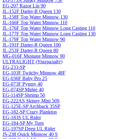
EG-173A Slinky Minnow 75F
EG-207 Razor Lip 90
JL-152F Darter-R Queen 130
JL-158F Top Water Minnow 130
JL-166F Top Water Minnow 110
JL-176F Top Water Minnow Long Casting 110
JL-177F Top Water Minnow Long Casting 130
JL-179F Top Water Minnow 90
JL-191F Darter-R Queen 100
JL-253F Darter-R Queen 80
MG-016F Mustang Minnow 90
ULTRALIGHT (Ультралайт)
EG-233-SP
EG-103F Twitchy Minnow 48F
EG-036F Baby Pro 25
EG-073F Pygmy 40
EG-074SP Midge 40
EG-114SP Shrimp 50
EG-222AS Skinny Mini 50S
EG-125E-SP Archback 35SP
EG-182-SP Crazy Plankton
EG-183S UL Rider
EG-184-SP My Turn
EG-197SP Deep UL Rider
JS-238 Quick Minnow 40 S