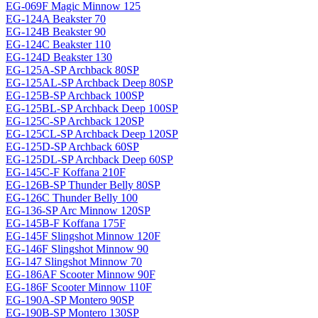
EG-069F Magiс Minnow 125
EG-124A Beakster 70
EG-124B Beakster 90
EG-124C Beakster 110
EG-124D Beakster 130
EG-125A-SP Archback 80SP
EG-125AL-SP Archback Deep 80SP
EG-125B-SP Archback 100SP
EG-125BL-SP Archback Deep 100SP
EG-125C-SP Archback 120SP
EG-125CL-SP Archback Deep 120SP
EG-125D-SP Archback 60SP
EG-125DL-SP Archback Deep 60SP
EG-145C-F Koffana 210F
EG-126B-SP Thunder Belly 80SP
EG-126C Thunder Belly 100
EG-136-SP Arc Minnow 120SP
EG-145B-F Koffana 175F
EG-145F Slingshot Minnow 120F
EG-146F Slingshot Minnow 90
EG-147 Slingshot Minnow 70
EG-186AF Scooter Minnow 90F
EG-186F Scooter Minnow 110F
EG-190A-SP Montero 90SP
EG-190B-SP Montero 130SP