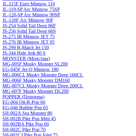
JL-115F Euro Minnow 110
JL-119-SP Arc Minnow 75SP
JL-120-SP Arc Minnow 90SP
JL-120F Arc Minnow 90F
JS-254 Solid Tail Deep 86F
JS-256 Solid Tail Deep 66S
JS-275 IB Minnow JET 75
JS-276 IB Minnow JET 95
JS-299 B-Match Jet 150
JS-344 Hide Jerk 80 S
MONSTER (Монстры)
MG-005F Musky Monster SL200
EG-045F Jer-O Minnow 180
MG-006CL Musky Monster Deep 160CL
MG-006F Musky Monster DM160
MG-007CL Musky Monster Deep 200CL
MG-007F Musky Monster DL200
POPPER (Попперы)
EG-004 Ott-R-Pop 60
EG-046 Bubble Pop 65
SH-002A Sea Monster 80
SH-002B Pike Pop Mini 45
SH-002BA Pike Pop 60
SH-002C Pike Pop 70
SH-002CJ Pike Pop Joint 75