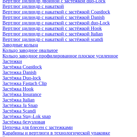
Вертлюг цилиндр двойной с застёжкой duo-Lock
Вертлюг цилиндр с накаткой
Вертлюг цилиндр с накаткой с застёжкой Coastlock
Вертлюг цилиндр с накаткой с застёжкой Danish
Вертлюг цилиндр с накаткой с застёжкой duo-Lock
Вертлюг цилиндр с накаткой с застёжкой Hook
Вертлюг цилиндр с накаткой с застёжкой Italian
Вертлюг цилиндр с накаткой с застёжкой scandi
Заводные кольца
Кольцо заводное овальное
Кольцо заводное профилированное плоское усиленное
Застежки
Застёжка Coastlock
Застежка Danish
Застёжка Duo-lock
Застежка Fastach Clip
Застёжка Hook
Застёжка Insurance
Застёжка Italian
Застёжка Ja Snap
Застёжка Scandi
Застёжка Stay-Lok snap
Застёжка безузловая
Цепочка для блесен с застежками
Карабины и вертлюги в технологической упаковке