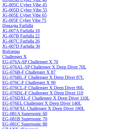
JG-005C Cyber Vibe 45
JG-005D Cyber Vibe 55
JG-005E Cyber Vibe 65
JG-005F Cyber Vibe 75
Цикады Farfalla
JG-007A Farfalla 18
JG-007B Farfalla 22
JG-007C Farfalla 26
JG-007D Farfalla 30
Воблеры
Challenger X
EG-076A-SP Challenger X 70
EG-076AL-SP Challenger X Deep Diver 70L
EG-076B-F Challenger X 87
EG-076BL-F Challenger X Deep Diver 87L
EG-076C-F Challenger X 90
EG-076CL-F Challenger X Deep Diver 90L
EG-076DL-F Challenger X Deep Diver 110
EG-076DXL-F Challenger X Deep Diver 110L
EG-076EL Challenger X Deep Diver 140L
EG-076FXL Challenger X Deep Diver 180L
EG-081A Supersonic 60
EG-081B Supersonic 70
EG-081C Supersonic 80