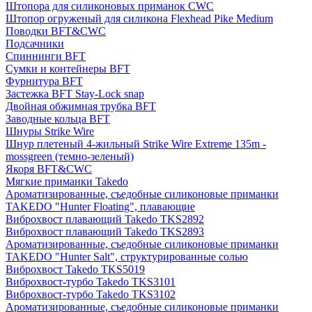
Штопора для силиконовых приманок CWC
Штопор огруженый для силикона Flexhead Pike Medium
Поводки BFT&CWC
Подсачники
Спиннинги BFT
Сумки и контейнеры BFT
Фурнитура BFT
Застежка BFT Stay-Lock snap
Двойная обжимная трубка BFT
Заводные кольца BFT
Шнуры Strike Wire
Шнур плетеный 4-жильный Strike Wire Extreme 135m -
mossgreen (темно-зеленый)
Якоря BFT&CWC
Мягкие приманки Takedo
Ароматизированные, съедобные силиконовые приманки
TAKEDO "Hunter Floating", плавающие
Виброхвост плавающий Takedo TKS2892
Виброхвост плавающий Takedo TKS2893
Ароматизированные, съедобные силиконовые приманки
TAKEDO "Hunter Salt", структурированные солью
Виброхвост Takedo TKS5019
Виброхвост-турбо Takedo TKS3101
Виброхвост-турбо Takedo TKS3102
Ароматизированные, съедобные силиконовые приманки