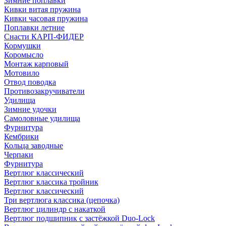
Зимние поплавки
Кивки витая пружина
Кивки часовая пружина
Поплавки летние
Снасти КАРП-ФИДЕР
Кормушки
Коромысло
Монтаж карповый
Мотовило
Отвод поводка
Противозакручиватели
Удилища
Зимние удочки
Самоловные удилища
Фурнитура
Кембрики
Кольца заводные
Черпаки
Фурнитура
Вертлюг классический
Вертлюг классика тройник
Вертлюг классический
Три вертлюга классика (цепочка)
Вертлюг цилиндр с накаткой
Вертлюг подшипник с застёжкой Duo-Lock