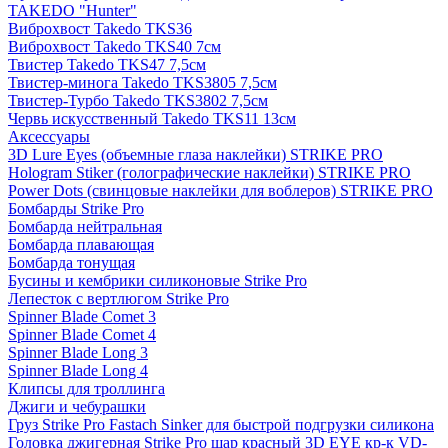
TAKEDO "Hunter"
Виброхвост Takedo TKS36
Виброхвост Takedo TKS40 7см
Твистер Takedo TKS47 7,5см
Твистер-минога Takedo TKS3805 7,5см
Твистер-Турбо Takedo TKS3802 7,5см
Червь искусственный Takedo TKS11 13см
Аксессуары
3D Lure Eyes (объемные глаза наклейки) STRIKE PRO
Hologram Stiker (голографические наклейки) STRIKE PRO
Power Dots (свинцовые наклейки для воблеров) STRIKE PRO
Бомбарды Strike Pro
Бомбарда нейтральная
Бомбарда плавающая
Бомбарда тонущая
Бусины и кембрики силиконовые Strike Pro
Лепесток с вертлюгом Strike Pro
Spinner Blade Comet 3
Spinner Blade Comet 4
Spinner Blade Long 3
Spinner Blade Long 4
Клипсы для троллинга
Джиги и чебурашки
Груз Strike Pro Fastach Sinker для быстрой подгрузки силикона
Головка джигерная Strike Pro шар красный 3D EYE кр-к VD-