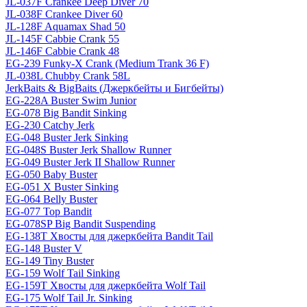
JL-037F Crankee Deep Diver 70
JL-038F Crankee Diver 60
JL-128F Aquamax Shad 50
JL-145F Cabbie Crank 55
JL-146F Cabbie Crank 48
EG-239 Funky-X Crank (Medium Trank 36 F)
JL-038L Chubby Crank 58L
JerkBaits & BigBaits (Джеркбейты и Бигбейты)
EG-228A Buster Swim Junior
EG-078 Big Bandit Sinking
EG-230 Catchy Jerk
EG-048 Buster Jerk Sinking
EG-048S Buster Jerk Shallow Runner
EG-049 Buster Jerk II Shallow Runner
EG-050 Baby Buster
EG-051 X Buster Sinking
EG-064 Belly Buster
EG-077 Top Bandit
EG-078SP Big Bandit Suspending
EG-138T Хвосты для джеркбейта Bandit Tail
EG-148 Buster V
EG-149 Tiny Buster
EG-159 Wolf Tail Sinking
EG-159T Хвосты для джеркбейта Wolf Tail
EG-175 Wolf Tail Jr. Sinking