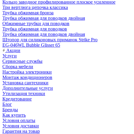
Кольцо заводное профилированное плоское усиленное
Три вертлюга цепочка классика
Трубка обжимная бронза
Трубка обжимная для поводков двойная
Обжимные трубки для поводков
Трубка обжимная для поводков
Трубка обжимная для поводков двойная
Штопор для силиконовых приманок Strike Pro
EG-046WL Bubble Glisser 65
Акции
Услуги
Сервисные службы
Сборка мебели
Настройка электроники
Монтаж кондиционеров
Установка сантехники
Дополнительные услуги
Утилизация техники
Кредитование
Блог
Бренды
Как купить
Условия оплаты
Условия доставки
Гарантия на товар