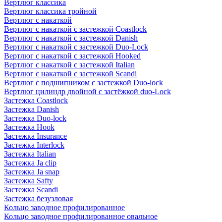
Вертлюг классика
Вертлюг классика тройной
Вертлюг с накаткой
Вертлюг с накаткой с застежкой Coastlock
Вертлюг с накаткой с застежкой Danish
Вертлюг с накаткой с застежкой Duo-Lock
Вертлюг с накаткой с застежкой Hooked
Вертлюг с накаткой с застежкой Italian
Вертлюг с накаткой с застежкой Scandi
Вертлюг с подшипником с застежкой Duo-lock
Вертлюг цилиндр двойной с застёжкой duo-Lock
Застежка Coastlock
Застежка Danish
Застежка Duo-lock
Застежка Hook
Застежка Insurance
Застежка Interlock
Застежка Italian
Застежка Ja clip
Застежка Ja snap
Застежка Safty
Застежка Scandi
Застежка безузловая
Кольцо заводное профилированное
Кольцо заводное профилированное овальное