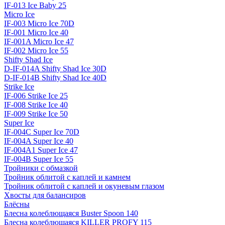
IF-013 Ice Baby 25
Micro Ice
IF-003 Micro Ice 70D
IF-001 Micro Ice 40
IF-001A Micro Ice 47
IF-002 Micro Ice 55
Shifty Shad Ice
D-IF-014A Shifty Shad Ice 30D
D-IF-014B Shifty Shad Ice 40D
Strike Ice
IF-006 Strike Ice 25
IF-008 Strike Ice 40
IF-009 Strike Ice 50
Super Ice
IF-004C Super Ice 70D
IF-004A Super Ice 40
IF-004A1 Super Ice 47
IF-004B Super Ice 55
Тройники с обмазкой
Тройник облитой с каплей и камнем
Тройник облитой с каплей и окуневым глазом
Хвосты для балансиров
Блёсны
Блесна колеблющаяся Buster Spoon 140
Блесна колеблющаяся KILLER PROFY 115