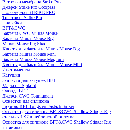
Ветровка мембрана Strike Pro
Джерси Strike Pro Coolpass
Поло черная STRIKE PRO
Толстовка Strike Pro
Наклейки
BFT&CWC
Бактейл CWC Miuras Mouse
Бактейл Miuras Mouse Big
Miuras Mouse Pig Shad
Хвосты для бактейла Miuras Mouse Big
Бактейл Miuras Mouse Mini
Бактейл Miuras Mouse Magnum
Хвосты для бактейла Miuras Mouse Mini
Инструменты
Катушки
Запчасти для катушек BFT
Маркеры Spike-it
Одежда BFT
Джерси CWC Tournament
Оснастки для силикона
Грузило BFT Tungsten Fastach Sinker
Оснастка для силикона BFT&CWC Shallow Stinger Rig
стальная 1X7 в нейлоновой оплетке
Оснастка для силикона BFT&CWC Shallow Stinger Rig
титановая