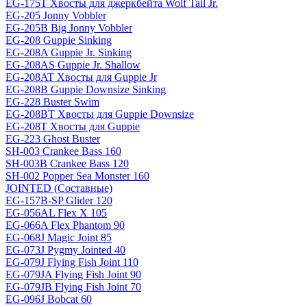
EG-175T Хвосты для джеркбейта Wolf Tail Jr.
EG-205 Jonny Vobbler
EG-205B Big Jonny Vobbler
EG-208 Guppie Sinking
EG-208A Guppie Jr. Sinking
EG-208AS Guppie Jr. Shallow
EG-208AT Хвосты для Guppie Jr
EG-208B Guppie Downsize Sinking
EG-228 Buster Swim
EG-208BT Хвосты для Guppie Downsize
EG-208T Хвосты для Guppie
EG-223 Ghost Buster
SH-003 Crankee Bass 160
SH-003B Crankee Bass 120
SH-002 Popper Sea Monster 160
JOINTED (Составные)
EG-157B-SP Glider 120
EG-056AL Flex X 105
EG-066A Flex Phantom 90
EG-068J Magic Joint 85
EG-073J Pygmy Jointed 40
EG-079J Flying Fish Joint 110
EG-079JA Flying Fish Joint 90
EG-079JB Flying Fish Joint 70
EG-096J Bobcat 60