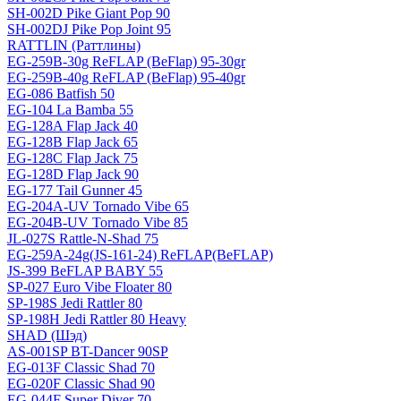
SH-002D Pike Giant Pop 90
SH-002DJ Pike Pop Joint 95
RATTLIN (Раттлины)
EG-259B-30g ReFLAP (BeFlap) 95-30gr
EG-259B-40g ReFLAP (BeFlap) 95-40gr
EG-086 Batfish 50
EG-104 La Bamba 55
EG-128A Flap Jack 40
EG-128B Flap Jack 65
EG-128C Flap Jack 75
EG-128D Flap Jack 90
EG-177 Tail Gunner 45
EG-204A-UV Tornado Vibe 65
EG-204B-UV Tornado Vibe 85
JL-027S Rattle-N-Shad 75
EG-259A-24g(JS-161-24) ReFLAP(BeFLAP)
JS-399 BeFLAP BABY 55
SP-027 Euro Vibe Floater 80
SP-198S Jedi Rattler 80
SP-198H Jedi Rattler 80 Heavy
SHAD (Шэд)
AS-001SP BT-Dancer 90SP
EG-013F Classic Shad 70
EG-020F Classic Shad 90
EG-044F Super Diver 70