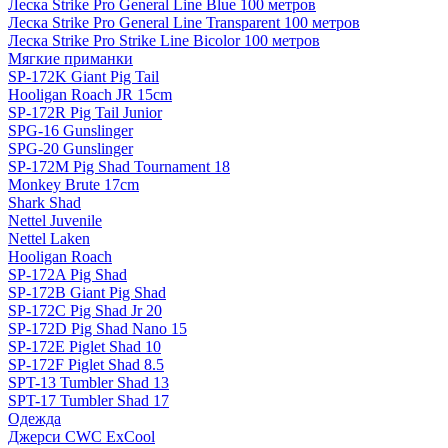
Леска Strike Pro General Line Blue 100 метров
Леска Strike Pro General Line Transparent 100 метров
Леска Strike Pro Strike Line Bicolor 100 метров
Мягкие приманки
SP-172K Giant Pig Tail
Hooligan Roach JR 15cm
SP-172R Pig Tail Junior
SPG-16 Gunslinger
SPG-20 Gunslinger
SP-172M Pig Shad Tournament 18
Monkey Brute 17cm
Shark Shad
Nettel Juvenile
Nettel Laken
Hooligan Roach
SP-172A Pig Shad
SP-172B Giant Pig Shad
SP-172C Pig Shad Jr 20
SP-172D Pig Shad Nano 15
SP-172E Piglet Shad 10
SP-172F Piglet Shad 8.5
SPT-13 Tumbler Shad 13
SPT-17 Tumbler Shad 17
Одежда
Джерси CWC ExCool