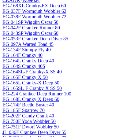
CRANK (Крэнки)
EG-168XL Cranky-EX Deep 60
EG-037F Wormouth Wobbler 62
EG-038F Wormouth Wobbler 72
EG-041SP Wigglin Oscar 50
EG-042F Crankee Runner 80
EG-043SP Wigglin Oscar 60
EG-053F Crankee Deep Diver 85
EG-097A Warted Toad 45
EG-134F Stumpy Fly 40
EG-164F Cranky 40
EG-164L Cranky Deep 40
EG-164S Cranky 40S
EG-164SL-F Cranky-X SS 40
EG-165F Cranky-X 50
EG-165L Cranky-X Deep 50
EG-165SL-F Cranky-X SS 50
EG-224 Crankee Deep Runner 100
EG-168L Cranky-X Deep 60
EG-174F Beetle Buster 40
EG-185F Sparrow 70
EG-202F Candy Crank 40
EG-750F Yoda Wobbler 50
EG-751F Dworf Wobbler 50
JL-036F Crankee Deep Diver 55