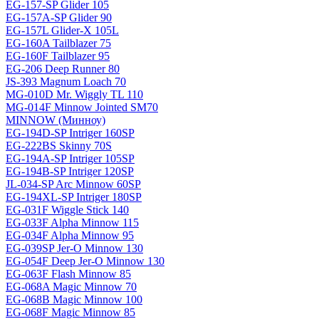
EG-157-SP Glider 105
EG-157A-SP Glider 90
EG-157L Glider-X 105L
EG-160A Tailblazer 75
EG-160F Tailblazer 95
EG-206 Deep Runner 80
JS-393 Magnum Loach 70
MG-010D Mr. Wiggly TL 110
MG-014F Minnow Jointed SM70
MINNOW (Минноу)
EG-194D-SP Intriger 160SP
EG-222BS Skinny 70S
EG-194A-SP Intriger 105SP
EG-194B-SP Intriger 120SP
JL-034-SP Arc Minnow 60SP
EG-194XL-SP Intriger 180SP
EG-031F Wiggle Stick 140
EG-033F Alpha Minnow 115
EG-034F Alpha Minnow 95
EG-039SP Jer-O Minnow 130
EG-054F Deep Jer-O Minnow 130
EG-063F Flash Minnow 85
EG-068A Magic Minnow 70
EG-068B Magic Minnow 100
EG-068F Magic Minnow 85