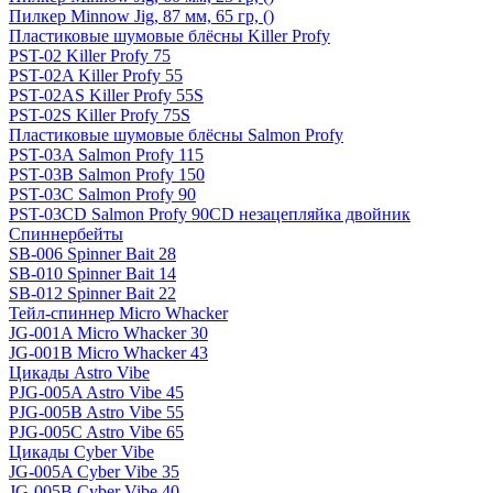
Пилкер Minnow Jig, 87 мм, 65 гр, ()
Пластиковые шумовые блёсны Killer Profy
PST-02 Killer Profy 75
PST-02A Killer Profy 55
PST-02AS Killer Profy 55S
PST-02S Killer Profy 75S
Пластиковые шумовые блёсны Salmon Profy
PST-03A Salmon Profy 115
PST-03B Salmon Profy 150
PST-03C Salmon Profy 90
PST-03CD Salmon Profy 90CD незацепляйка двойник
Спиннербейты
SB-006 Spinner Bait 28
SB-010 Spinner Bait 14
SB-012 Spinner Bait 22
Тейл-спиннер Micro Whacker
JG-001A Micro Whacker 30
JG-001B Micro Whacker 43
Цикады Astro Vibe
PJG-005A Astro Vibe 45
PJG-005B Astro Vibe 55
PJG-005C Astro Vibe 65
Цикады Cyber Vibe
JG-005A Cyber Vibe 35
JG-005B Cyber Vibe 40