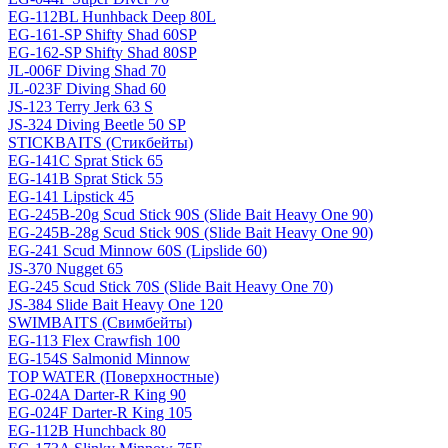
EG-112BL Hunhback Deep 80L
EG-161-SP Shifty Shad 60SP
EG-162-SP Shifty Shad 80SP
JL-006F Diving Shad 70
JL-023F Diving Shad 60
JS-123 Terry Jerk 63 S
JS-324 Diving Beetle 50 SP
STICKBAITS (Стикбейты)
EG-141C Sprat Stick 65
EG-141B Sprat Stick 55
EG-141 Lipstick 45
EG-245B-20g Scud Stick 90S (Slide Bait Heavy One 90)
EG-245B-28g Scud Stick 90S (Slide Bait Heavy One 90)
EG-241 Scud Minnow 60S (Lipslide 60)
JS-370 Nugget 65
EG-245 Scud Stick 70S (Slide Bait Heavy One 70)
JS-384 Slide Bait Heavy One 120
SWIMBAITS (Свимбейты)
EG-113 Flex Crawfish 100
EG-154S Salmonid Minnow
TOP WATER (Поверхностные)
EG-024A Darter-R King 90
EG-024F Darter-R King 105
EG-112B Hunchback 80