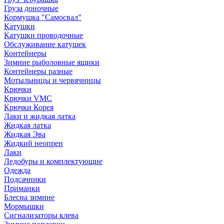
Груза доночные
Кормушка "Самосвал"
Катушки
Катушки проводочные
Обслуживание катушек
Контейнеры
Зимние рыболовные ящики
Контейнеры разные
Мотыльницы и червячницы
Крючки
Крючки VMC
Крючки Корея
Лаки и жидкая латка
Жидкая латка
Жидкая Эва
Жидкий неопрен
Лаки
Ледобуры и комплектующие
Одежда
Подсачники
Приманки
Блесна зимние
Мормышки
Сигнализаторы клева