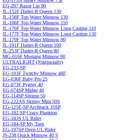
EG-173A Slinky Minnow 75F
EG-207 Razor Lip 90
JL-152F Darter-R Queen 130
JL-158F Top Water Minnow 130
JL-166F Top Water Minnow 110
JL-176F Top Water Minnow Long Casting 110
JL-177F Top Water Minnow Long Casting 130
JL-179F Top Water Minnow 90
JL-191F Darter-R Queen 100
JL-253F Darter-R Queen 80
MG-016F Mustang Minnow 90
ULTRALIGHT (Ультралайт)
EG-233-SP
EG-103F Twitchy Minnow 48F
EG-036F Baby Pro 25
EG-073F Pygmy 40
EG-074SP Midge 40
EG-114SP Shrimp 50
EG-222AS Skinny Mini 50S
EG-125E-SP Archback 35SP
EG-182-SP Crazy Plankton
EG-183S UL Rider
EG-184-SP My Turn
EG-197SP Deep UL Rider
JS-238 Quick Minnow 40 S