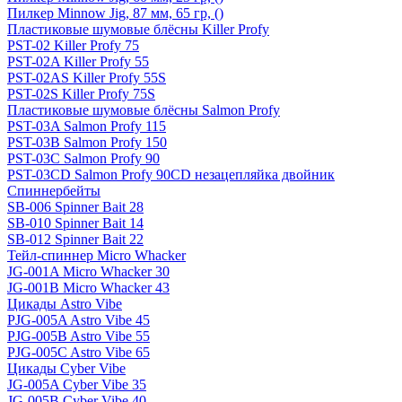
Пилкер Minnow Jig, 87 мм, 65 гр, ()
Пластиковые шумовые блёсны Killer Profy
PST-02 Killer Profy 75
PST-02A Killer Profy 55
PST-02AS Killer Profy 55S
PST-02S Killer Profy 75S
Пластиковые шумовые блёсны Salmon Profy
PST-03A Salmon Profy 115
PST-03B Salmon Profy 150
PST-03C Salmon Profy 90
PST-03CD Salmon Profy 90CD незацепляйка двойник
Спиннербейты
SB-006 Spinner Bait 28
SB-010 Spinner Bait 14
SB-012 Spinner Bait 22
Тейл-спиннер Micro Whacker
JG-001A Micro Whacker 30
JG-001B Micro Whacker 43
Цикады Astro Vibe
PJG-005A Astro Vibe 45
PJG-005B Astro Vibe 55
PJG-005C Astro Vibe 65
Цикады Cyber Vibe
JG-005A Cyber Vibe 35
JG-005B Cyber Vibe 40