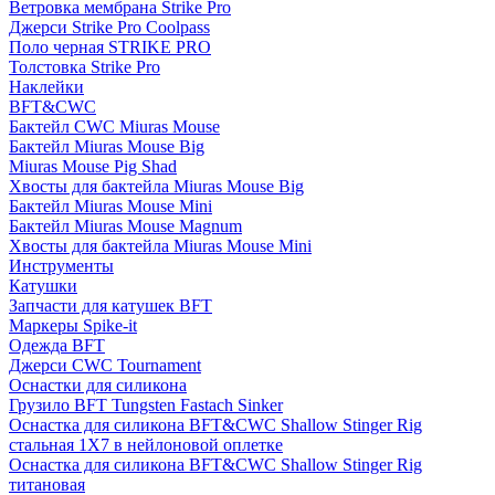
Ветровка мембрана Strike Pro
Джерси Strike Pro Coolpass
Поло черная STRIKE PRO
Толстовка Strike Pro
Наклейки
BFT&CWC
Бактейл CWC Miuras Mouse
Бактейл Miuras Mouse Big
Miuras Mouse Pig Shad
Хвосты для бактейла Miuras Mouse Big
Бактейл Miuras Mouse Mini
Бактейл Miuras Mouse Magnum
Хвосты для бактейла Miuras Mouse Mini
Инструменты
Катушки
Запчасти для катушек BFT
Маркеры Spike-it
Одежда BFT
Джерси CWC Tournament
Оснастки для силикона
Грузило BFT Tungsten Fastach Sinker
Оснастка для силикона BFT&CWC Shallow Stinger Rig
стальная 1X7 в нейлоновой оплетке
Оснастка для силикона BFT&CWC Shallow Stinger Rig
титановая