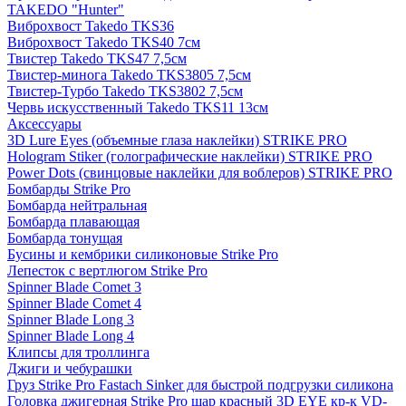
TAKEDO "Hunter"
Виброхвост Takedo TKS36
Виброхвост Takedo TKS40 7см
Твистер Takedo TKS47 7,5см
Твистер-минога Takedo TKS3805 7,5см
Твистер-Турбо Takedo TKS3802 7,5см
Червь искусственный Takedo TKS11 13см
Аксессуары
3D Lure Eyes (объемные глаза наклейки) STRIKE PRO
Hologram Stiker (голографические наклейки) STRIKE PRO
Power Dots (свинцовые наклейки для воблеров) STRIKE PRO
Бомбарды Strike Pro
Бомбарда нейтральная
Бомбарда плавающая
Бомбарда тонущая
Бусины и кембрики силиконовые Strike Pro
Лепесток с вертлюгом Strike Pro
Spinner Blade Comet 3
Spinner Blade Comet 4
Spinner Blade Long 3
Spinner Blade Long 4
Клипсы для троллинга
Джиги и чебурашки
Груз Strike Pro Fastach Sinker для быстрой подгрузки силикона
Головка джигерная Strike Pro шар красный 3D EYE кр-к VD-