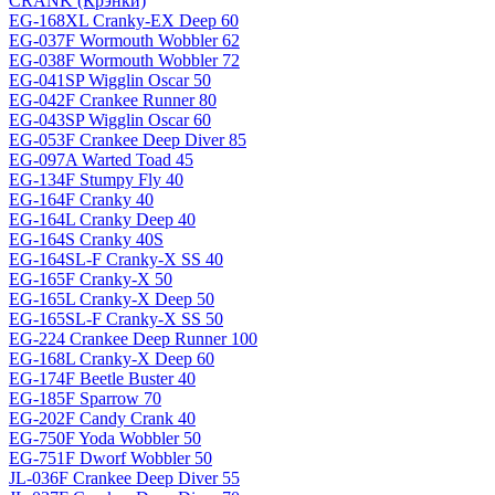
CRANK (Крэнки)
EG-168XL Cranky-EX Deep 60
EG-037F Wormouth Wobbler 62
EG-038F Wormouth Wobbler 72
EG-041SP Wigglin Oscar 50
EG-042F Crankee Runner 80
EG-043SP Wigglin Oscar 60
EG-053F Crankee Deep Diver 85
EG-097A Warted Toad 45
EG-134F Stumpy Fly 40
EG-164F Cranky 40
EG-164L Cranky Deep 40
EG-164S Cranky 40S
EG-164SL-F Cranky-X SS 40
EG-165F Cranky-X 50
EG-165L Cranky-X Deep 50
EG-165SL-F Cranky-X SS 50
EG-224 Crankee Deep Runner 100
EG-168L Cranky-X Deep 60
EG-174F Beetle Buster 40
EG-185F Sparrow 70
EG-202F Candy Crank 40
EG-750F Yoda Wobbler 50
EG-751F Dworf Wobbler 50
JL-036F Crankee Deep Diver 55