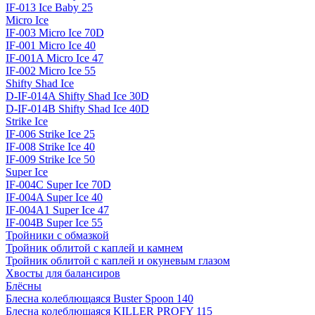
IF-013 Ice Baby 25
Micro Ice
IF-003 Micro Ice 70D
IF-001 Micro Ice 40
IF-001A Micro Ice 47
IF-002 Micro Ice 55
Shifty Shad Ice
D-IF-014A Shifty Shad Ice 30D
D-IF-014B Shifty Shad Ice 40D
Strike Ice
IF-006 Strike Ice 25
IF-008 Strike Ice 40
IF-009 Strike Ice 50
Super Ice
IF-004C Super Ice 70D
IF-004A Super Ice 40
IF-004A1 Super Ice 47
IF-004B Super Ice 55
Тройники с обмазкой
Тройник облитой с каплей и камнем
Тройник облитой с каплей и окуневым глазом
Хвосты для балансиров
Блёсны
Блесна колеблющаяся Buster Spoon 140
Блесна колеблющаяся KILLER PROFY 115