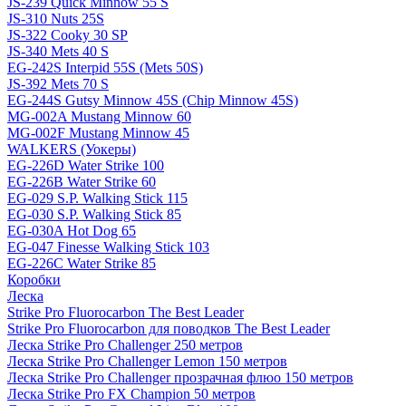
JS-239 Quick Minnow 55 S
JS-310 Nuts 25S
JS-322 Cooky 30 SP
JS-340 Mets 40 S
EG-242S Interpid 55S (Mets 50S)
JS-392 Mets 70 S
EG-244S Gutsy Minnow 45S (Chip Minnow 45S)
MG-002A Mustang Minnow 60
MG-002F Mustang Minnow 45
WALKERS (Уокеры)
EG-226D Water Strike 100
EG-226B Water Strike 60
EG-029 S.P. Walking Stick 115
EG-030 S.P. Walking Stick 85
EG-030A Hot Dog 65
EG-047 Finesse Walking Stick 103
EG-226C Water Strike 85
Коробки
Леска
Strike Pro Fluorocarbon The Best Leader
Strike Pro Fluorocarbon для поводков The Best Leader
Леска Strike Pro Challenger 250 метров
Леска Strike Pro Challenger Lemon 150 метров
Леска Strike Pro Challenger прозрачная флюо 150 метров
Леска Strike Pro FX Champion 50 метров