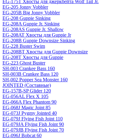
EG-175T Хвосты для джеркбейта Wolf Tail Jr.
EG-205 Jonny Vobbler
EG-205B Big Jonny Vobbler
EG-208 Guppie Sinking
EG-208A Guppie Jr. Sinking
EG-208AS Guppie Jr. Shallow
EG-208AT Хвосты для Guppie Jr
EG-208B Guppie Downsize Sinking
EG-228 Buster Swim
EG-208BT Хвосты для Guppie Downsize
EG-208T Хвосты для Guppie
EG-223 Ghost Buster
SH-003 Crankee Bass 160
SH-003B Crankee Bass 120
SH-002 Popper Sea Monster 160
JOINTED (Составные)
EG-157B-SP Glider 120
EG-056AL Flex X 105
EG-066A Flex Phantom 90
EG-068J Magic Joint 85
EG-073J Pygmy Jointed 40
EG-079J Flying Fish Joint 110
EG-079JA Flying Fish Joint 90
EG-079JB Flying Fish Joint 70
EG-096J Bobcat 60