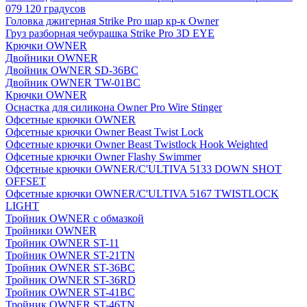
079 120 градусов
Головка джигерная Strike Pro шар кр-к Owner
Груз разборная чебурашка Strike Pro 3D EYE
Крючки OWNER
Двойники OWNER
Двойник OWNER SD-36BC
Двойник OWNER TW-01BC
Крючки OWNER
Оснастка для силикона Owner Pro Wire Stinger
Офсетные крючки OWNER
Офсетные крючки Owner Beast Twist Lock
Офсетные крючки Owner Beast Twistlock Hook Weighted
Офсетные крючки Owner Flashy Swimmer
Офсетные крючки OWNER/C'ULTIVA 5133 DOWN SHOT
OFFSET
Офсетные крючки OWNER/C'ULTIVA 5167 TWISTLOCK
LIGHT
Тройник OWNER с обмазкой
Тройники OWNER
Тройник OWNER ST-11
Тройник OWNER ST-21TN
Тройник OWNER ST-36BC
Тройник OWNER ST-36RD
Тройник OWNER ST-41BC
Тройник OWNER ST-46TN