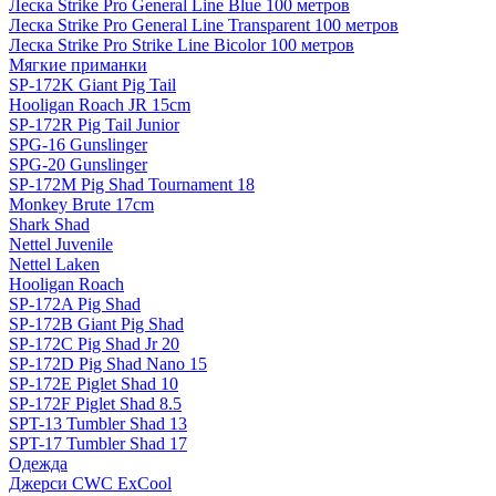
Леска Strike Pro General Line Blue 100 метров
Леска Strike Pro General Line Transparent 100 метров
Леска Strike Pro Strike Line Bicolor 100 метров
Мягкие приманки
SP-172K Giant Pig Tail
Hooligan Roach JR 15cm
SP-172R Pig Tail Junior
SPG-16 Gunslinger
SPG-20 Gunslinger
SP-172M Pig Shad Tournament 18
Monkey Brute 17cm
Shark Shad
Nettel Juvenile
Nettel Laken
Hooligan Roach
SP-172A Pig Shad
SP-172B Giant Pig Shad
SP-172C Pig Shad Jr 20
SP-172D Pig Shad Nano 15
SP-172E Piglet Shad 10
SP-172F Piglet Shad 8.5
SPT-13 Tumbler Shad 13
SPT-17 Tumbler Shad 17
Одежда
Джерси CWC ExCool