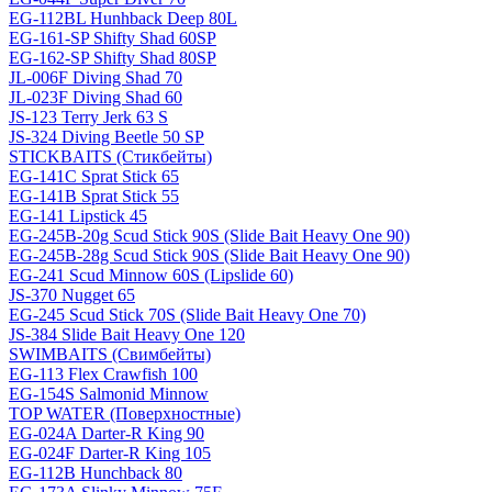
EG-112BL Hunhback Deep 80L
EG-161-SP Shifty Shad 60SP
EG-162-SP Shifty Shad 80SP
JL-006F Diving Shad 70
JL-023F Diving Shad 60
JS-123 Terry Jerk 63 S
JS-324 Diving Beetle 50 SP
STICKBAITS (Стикбейты)
EG-141C Sprat Stick 65
EG-141B Sprat Stick 55
EG-141 Lipstick 45
EG-245B-20g Scud Stick 90S (Slide Bait Heavy One 90)
EG-245B-28g Scud Stick 90S (Slide Bait Heavy One 90)
EG-241 Scud Minnow 60S (Lipslide 60)
JS-370 Nugget 65
EG-245 Scud Stick 70S (Slide Bait Heavy One 70)
JS-384 Slide Bait Heavy One 120
SWIMBAITS (Свимбейты)
EG-113 Flex Crawfish 100
EG-154S Salmonid Minnow
TOP WATER (Поверхностные)
EG-024A Darter-R King 90
EG-024F Darter-R King 105
EG-112B Hunchback 80