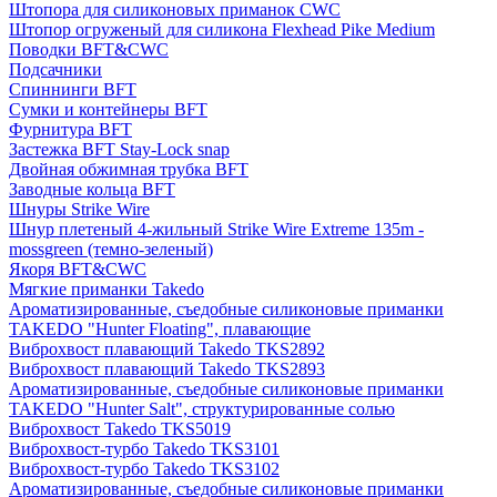
Штопора для силиконовых приманок CWC
Штопор огруженый для силикона Flexhead Pike Medium
Поводки BFT&CWC
Подсачники
Спиннинги BFT
Сумки и контейнеры BFT
Фурнитура BFT
Застежка BFT Stay-Lock snap
Двойная обжимная трубка BFT
Заводные кольца BFT
Шнуры Strike Wire
Шнур плетеный 4-жильный Strike Wire Extreme 135m -
mossgreen (темно-зеленый)
Якоря BFT&CWC
Мягкие приманки Takedo
Ароматизированные, съедобные силиконовые приманки
TAKEDO "Hunter Floating", плавающие
Виброхвост плавающий Takedo TKS2892
Виброхвост плавающий Takedo TKS2893
Ароматизированные, съедобные силиконовые приманки
TAKEDO "Hunter Salt", структурированные солью
Виброхвост Takedo TKS5019
Виброхвост-турбо Takedo TKS3101
Виброхвост-турбо Takedo TKS3102
Ароматизированные, съедобные силиконовые приманки