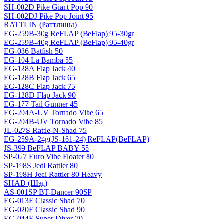
SH-002D Pike Giant Pop 90
SH-002DJ Pike Pop Joint 95
RATTLIN (Раттлины)
EG-259B-30g ReFLAP (BeFlap) 95-30gr
EG-259B-40g ReFLAP (BeFlap) 95-40gr
EG-086 Batfish 50
EG-104 La Bamba 55
EG-128A Flap Jack 40
EG-128B Flap Jack 65
EG-128C Flap Jack 75
EG-128D Flap Jack 90
EG-177 Tail Gunner 45
EG-204A-UV Tornado Vibe 65
EG-204B-UV Tornado Vibe 85
JL-027S Rattle-N-Shad 75
EG-259A-24g(JS-161-24) ReFLAP(BeFLAP)
JS-399 BeFLAP BABY 55
SP-027 Euro Vibe Floater 80
SP-198S Jedi Rattler 80
SP-198H Jedi Rattler 80 Heavy
SHAD (Шэд)
AS-001SP BT-Dancer 90SP
EG-013F Classic Shad 70
EG-020F Classic Shad 90
EG-044F Super Diver 70