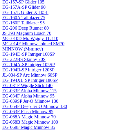
EG-157-SP Glider 105
EG-157A-SP Glider 90
EG-157L Glider-X 105L
EG-160A Tailblazer 75
EG-160F Tailblazer 95
EG-206 Deep Runner 80
JS-393 Magnum Loach 70
MG-010D Mr. Wiggly TL 110
MG-014F Minnow Jointed SM70
MINNOW (Минноу)
EG-194D-SP Intriger 160SP
EG-222BS Skinny 70S
EG-194A-SP Intriger 105SP
EG-194B-SP Intriger 120SP
JL-034-SP Arc Minnow 60SP
EG-194XL-SP Intriger 180SP
EG-031F Wiggle Stick 140
EG-033F Alpha Minnow 115
EG-034F Alpha Minnow 95
EG-039SP Jer-O Minnow 130
EG-054F Deep Jer-O Minnow 130
EG-063F Flash Minnow 85
EG-068A Magic Minnow 70
EG-068B Magic Minnow 100
EG-068F Magic Minnow 85