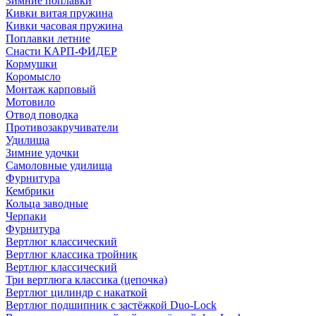
Зимние поплавки
Кивки витая пружина
Кивки часовая пружина
Поплавки летние
Снасти КАРП-ФИДЕР
Кормушки
Коромысло
Монтаж карповый
Мотовило
Отвод поводка
Противозакручиватели
Удилища
Зимние удочки
Самоловные удилища
Фурнитура
Кембрики
Кольца заводные
Черпаки
Фурнитура
Вертлюг классический
Вертлюг классика тройник
Вертлюг классический
Три вертлюга классика (цепочка)
Вертлюг цилиндр с накаткой
Вертлюг подшипник с застёжкой Duo-Lock