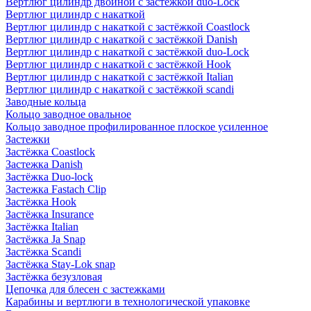
Вертлюг цилиндр двойной с застёжкой duo-Lock
Вертлюг цилиндр с накаткой
Вертлюг цилиндр с накаткой с застёжкой Coastlock
Вертлюг цилиндр с накаткой с застёжкой Danish
Вертлюг цилиндр с накаткой с застёжкой duo-Lock
Вертлюг цилиндр с накаткой с застёжкой Hook
Вертлюг цилиндр с накаткой с застёжкой Italian
Вертлюг цилиндр с накаткой с застёжкой scandi
Заводные кольца
Кольцо заводное овальное
Кольцо заводное профилированное плоское усиленное
Застежки
Застёжка Coastlock
Застежка Danish
Застёжка Duo-lock
Застежка Fastach Clip
Застёжка Hook
Застёжка Insurance
Застёжка Italian
Застёжка Ja Snap
Застёжка Scandi
Застёжка Stay-Lok snap
Застёжка безузловая
Цепочка для блесен с застежками
Карабины и вертлюги в технологической упаковке