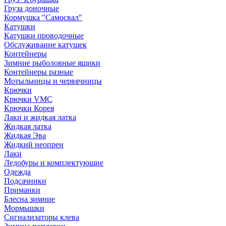
Груза доночные
Кормушка "Самосвал"
Катушки
Катушки проводочные
Обслуживание катушек
Контейнеры
Зимние рыболовные ящики
Контейнеры разные
Мотыльницы и червячницы
Крючки
Крючки VMC
Крючки Корея
Лаки и жидкая латка
Жидкая латка
Жидкая Эва
Жидкий неопрен
Лаки
Ледобуры и комплектующие
Одежда
Подсачники
Приманки
Блесна зимние
Мормышки
Сигнализаторы клева