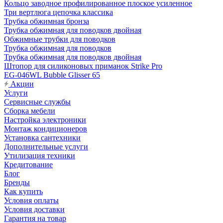
Кольцо заводное профилированное плоское усиленное
Три вертлюга цепочка классика
Трубка обжимная бронза
Трубка обжимная для поводков двойная
Обжимные трубки для поводков
Трубка обжимная для поводков
Трубка обжимная для поводков двойная
Штопор для силиконовых приманок Strike Pro
EG-046WL Bubble Glisser 65
Акции
Услуги
Сервисные службы
Сборка мебели
Настройка электроники
Монтаж кондиционеров
Установка сантехники
Дополнительные услуги
Утилизация техники
Кредитование
Блог
Бренды
Как купить
Условия оплаты
Условия доставки
Гарантия на товар