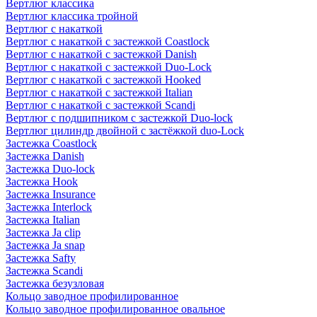
Вертлюг классика
Вертлюг классика тройной
Вертлюг с накаткой
Вертлюг с накаткой с застежкой Coastlock
Вертлюг с накаткой с застежкой Danish
Вертлюг с накаткой с застежкой Duo-Lock
Вертлюг с накаткой с застежкой Hooked
Вертлюг с накаткой с застежкой Italian
Вертлюг с накаткой с застежкой Scandi
Вертлюг с подшипником с застежкой Duo-lock
Вертлюг цилиндр двойной с застёжкой duo-Lock
Застежка Coastlock
Застежка Danish
Застежка Duo-lock
Застежка Hook
Застежка Insurance
Застежка Interlock
Застежка Italian
Застежка Ja clip
Застежка Ja snap
Застежка Safty
Застежка Scandi
Застежка безузловая
Кольцо заводное профилированное
Кольцо заводное профилированное овальное