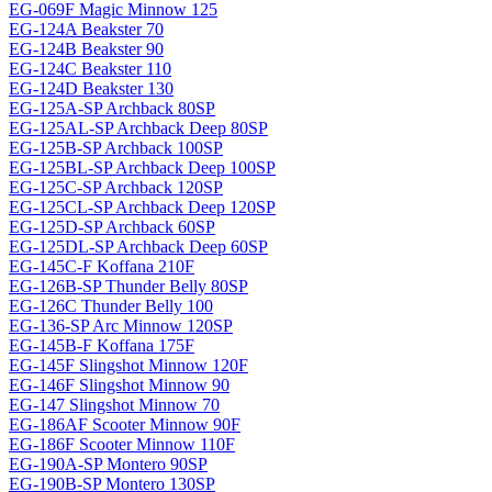
EG-069F Magiс Minnow 125
EG-124A Beakster 70
EG-124B Beakster 90
EG-124C Beakster 110
EG-124D Beakster 130
EG-125A-SP Archback 80SP
EG-125AL-SP Archback Deep 80SP
EG-125B-SP Archback 100SP
EG-125BL-SP Archback Deep 100SP
EG-125C-SP Archback 120SP
EG-125CL-SP Archback Deep 120SP
EG-125D-SP Archback 60SP
EG-125DL-SP Archback Deep 60SP
EG-145C-F Koffana 210F
EG-126B-SP Thunder Belly 80SP
EG-126C Thunder Belly 100
EG-136-SP Arc Minnow 120SP
EG-145B-F Koffana 175F
EG-145F Slingshot Minnow 120F
EG-146F Slingshot Minnow 90
EG-147 Slingshot Minnow 70
EG-186AF Scooter Minnow 90F
EG-186F Scooter Minnow 110F
EG-190A-SP Montero 90SP
EG-190B-SP Montero 130SP