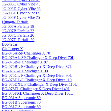
JG-005C Cyber Vibe 45
JG-005D Cyber Vibe 55
JG-005E Cyber Vibe 65
JG-005F Cyber Vibe 75
Цикады Farfalla
JG-007A Farfalla 18
JG-007B Farfalla 22
JG-007C Farfalla 26
JG-007D Farfalla 30
Воблеры
Challenger X
EG-076A-SP Challenger X 70
EG-076AL-SP Challenger X Deep Diver 70L
EG-076B-F Challenger X 87
EG-076BL-F Challenger X Deep Diver 87L
EG-076C-F Challenger X 90
EG-076CL-F Challenger X Deep Diver 90L
EG-076DL-F Challenger X Deep Diver 110
EG-076DXL-F Challenger X Deep Diver 110L
EG-076EL Challenger X Deep Diver 140L
EG-076FXL Challenger X Deep Diver 180L
EG-081A Supersonic 60
EG-081B Supersonic 70
EG-081C Supersonic 80