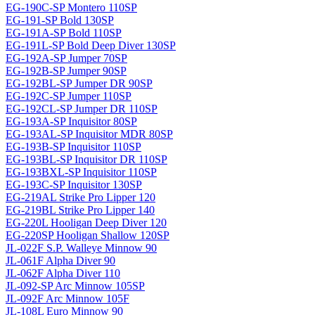
EG-190C-SP Montero 110SP
EG-191-SP Bold 130SP
EG-191A-SP Bold 110SP
EG-191L-SP Bold Deep Diver 130SP
EG-192A-SP Jumper 70SP
EG-192B-SP Jumper 90SP
EG-192BL-SP Jumper DR 90SP
EG-192C-SP Jumper 110SP
EG-192CL-SP Jumper DR 110SP
EG-193A-SP Inquisitor 80SP
EG-193AL-SP Inquisitor MDR 80SP
EG-193B-SP Inquisitor 110SP
EG-193BL-SP Inquisitor DR 110SP
EG-193BXL-SP Inquisitor 110SP
EG-193C-SP Inquisitor 130SP
EG-219AL Strike Pro Lipper 120
EG-219BL Strike Pro Lipper 140
EG-220L Hooligan Deep Diver 120
EG-220SP Hooligan Shallow 120SP
JL-022F S.P. Walleye Minnow 90
JL-061F Alpha Diver 90
JL-062F Alpha Diver 110
JL-092-SP Arc Minnow 105SP
JL-092F Arc Minnow 105F
JL-108L Euro Minnow 90