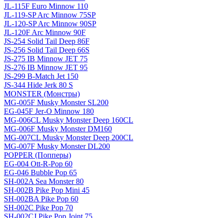
JL-115F Euro Minnow 110
JL-119-SP Arc Minnow 75SP
JL-120-SP Arc Minnow 90SP
JL-120F Arc Minnow 90F
JS-254 Solid Tail Deep 86F
JS-256 Solid Tail Deep 66S
JS-275 IB Minnow JET 75
JS-276 IB Minnow JET 95
JS-299 B-Match Jet 150
JS-344 Hide Jerk 80 S
MONSTER (Монстры)
MG-005F Musky Monster SL200
EG-045F Jer-O Minnow 180
MG-006CL Musky Monster Deep 160CL
MG-006F Musky Monster DM160
MG-007CL Musky Monster Deep 200CL
MG-007F Musky Monster DL200
POPPER (Попперы)
EG-004 Ott-R-Pop 60
EG-046 Bubble Pop 65
SH-002A Sea Monster 80
SH-002B Pike Pop Mini 45
SH-002BA Pike Pop 60
SH-002C Pike Pop 70
SH-002CJ Pike Pop Joint 75