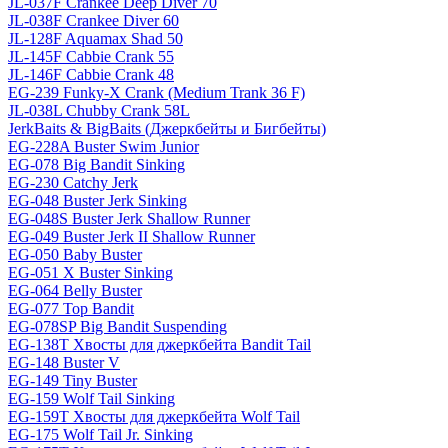
JL-037F Crankee Deep Diver 70
JL-038F Crankee Diver 60
JL-128F Aquamax Shad 50
JL-145F Cabbie Crank 55
JL-146F Cabbie Crank 48
EG-239 Funky-X Crank (Medium Trank 36 F)
JL-038L Chubby Crank 58L
JerkBaits & BigBaits (Джеркбейты и Бигбейты)
EG-228A Buster Swim Junior
EG-078 Big Bandit Sinking
EG-230 Catchy Jerk
EG-048 Buster Jerk Sinking
EG-048S Buster Jerk Shallow Runner
EG-049 Buster Jerk II Shallow Runner
EG-050 Baby Buster
EG-051 X Buster Sinking
EG-064 Belly Buster
EG-077 Top Bandit
EG-078SP Big Bandit Suspending
EG-138T Хвосты для джеркбейта Bandit Tail
EG-148 Buster V
EG-149 Tiny Buster
EG-159 Wolf Tail Sinking
EG-159T Хвосты для джеркбейта Wolf Tail
EG-175 Wolf Tail Jr. Sinking