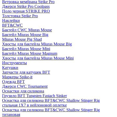
Ветровка мембрана Strike Pro
Джерси Strike Pro Coolpass
Поло черная STRIKE PRO
Толстовка Strike Pro
Наклейки
BFT&CWC
Бактейл CWC Miuras Mouse
Бактейл Miuras Mouse Big
Miuras Mouse Pig Shad
Хвосты для бактейла Miuras Mouse Big
Бактейл Miuras Mouse Mini
Бактейл Miuras Mouse Magnum
Хвосты для бактейла Miuras Mouse Mini
Инструменты
Катушки
Запчасти для катушек BFT
Маркеры Spike-it
Одежда BFT
Джерси CWC Tournament
Оснастки для силикона
Грузило BFT Tungsten Fastach Sinker
Оснастка для силикона BFT&CWC Shallow Stinger Rig
стальная 1X7 в нейлоновой оплетке
Оснастка для силикона BFT&CWC Shallow Stinger Rig
титановая