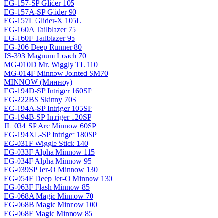
EG-157-SP Glider 105
EG-157A-SP Glider 90
EG-157L Glider-X 105L
EG-160A Tailblazer 75
EG-160F Tailblazer 95
EG-206 Deep Runner 80
JS-393 Magnum Loach 70
MG-010D Mr. Wiggly TL 110
MG-014F Minnow Jointed SM70
MINNOW (Минноу)
EG-194D-SP Intriger 160SP
EG-222BS Skinny 70S
EG-194A-SP Intriger 105SP
EG-194B-SP Intriger 120SP
JL-034-SP Arc Minnow 60SP
EG-194XL-SP Intriger 180SP
EG-031F Wiggle Stick 140
EG-033F Alpha Minnow 115
EG-034F Alpha Minnow 95
EG-039SP Jer-O Minnow 130
EG-054F Deep Jer-O Minnow 130
EG-063F Flash Minnow 85
EG-068A Magic Minnow 70
EG-068B Magic Minnow 100
EG-068F Magic Minnow 85