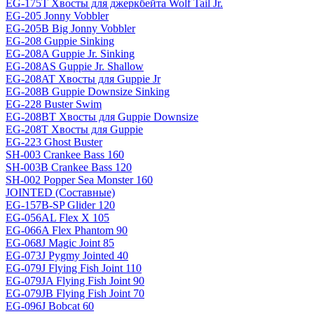
EG-175T Хвосты для джеркбейта Wolf Tail Jr.
EG-205 Jonny Vobbler
EG-205B Big Jonny Vobbler
EG-208 Guppie Sinking
EG-208A Guppie Jr. Sinking
EG-208AS Guppie Jr. Shallow
EG-208AT Хвосты для Guppie Jr
EG-208B Guppie Downsize Sinking
EG-228 Buster Swim
EG-208BT Хвосты для Guppie Downsize
EG-208T Хвосты для Guppie
EG-223 Ghost Buster
SH-003 Crankee Bass 160
SH-003B Crankee Bass 120
SH-002 Popper Sea Monster 160
JOINTED (Составные)
EG-157B-SP Glider 120
EG-056AL Flex X 105
EG-066A Flex Phantom 90
EG-068J Magic Joint 85
EG-073J Pygmy Jointed 40
EG-079J Flying Fish Joint 110
EG-079JA Flying Fish Joint 90
EG-079JB Flying Fish Joint 70
EG-096J Bobcat 60