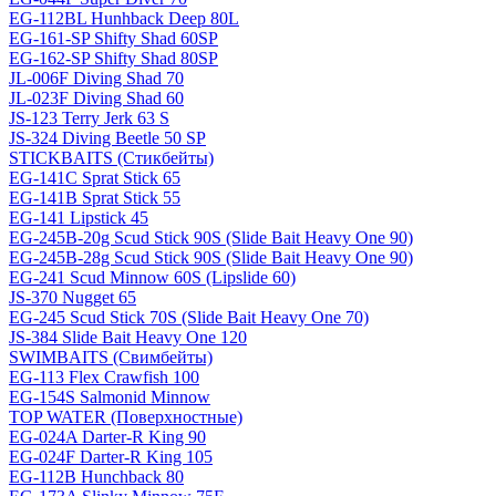
EG-112BL Hunhback Deep 80L
EG-161-SP Shifty Shad 60SP
EG-162-SP Shifty Shad 80SP
JL-006F Diving Shad 70
JL-023F Diving Shad 60
JS-123 Terry Jerk 63 S
JS-324 Diving Beetle 50 SP
STICKBAITS (Стикбейты)
EG-141C Sprat Stick 65
EG-141B Sprat Stick 55
EG-141 Lipstick 45
EG-245B-20g Scud Stick 90S (Slide Bait Heavy One 90)
EG-245B-28g Scud Stick 90S (Slide Bait Heavy One 90)
EG-241 Scud Minnow 60S (Lipslide 60)
JS-370 Nugget 65
EG-245 Scud Stick 70S (Slide Bait Heavy One 70)
JS-384 Slide Bait Heavy One 120
SWIMBAITS (Свимбейты)
EG-113 Flex Crawfish 100
EG-154S Salmonid Minnow
TOP WATER (Поверхностные)
EG-024A Darter-R King 90
EG-024F Darter-R King 105
EG-112B Hunchback 80