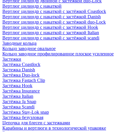
Вертлюг цилиндр двойной с застёжкой duo-Lock
Вертлюг цилиндр с накаткой
Вертлюг цилиндр с накаткой с застёжкой Coastlock
Вертлюг цилиндр с накаткой с застёжкой Danish
Вертлюг цилиндр с накаткой с застёжкой duo-Lock
Вертлюг цилиндр с накаткой с застёжкой Hook
Вертлюг цилиндр с накаткой с застёжкой Italian
Вертлюг цилиндр с накаткой с застёжкой scandi
Заводные кольца
Кольцо заводное овальное
Кольцо заводное профилированное плоское усиленное
Застежки
Застёжка Coastlock
Застежка Danish
Застёжка Duo-lock
Застежка Fastach Clip
Застёжка Hook
Застёжка Insurance
Застёжка Italian
Застёжка Ja Snap
Застёжка Scandi
Застёжка Stay-Lok snap
Застёжка безузловая
Цепочка для блесен с застежками
Карабины и вертлюги в технологической упаковке