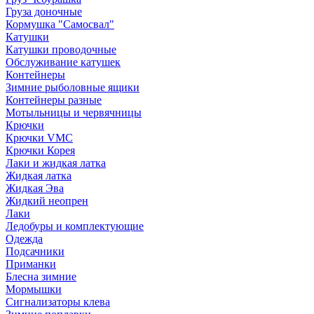
Груза доночные
Кормушка "Самосвал"
Катушки
Катушки проводочные
Обслуживание катушек
Контейнеры
Зимние рыболовные ящики
Контейнеры разные
Мотыльницы и червячницы
Крючки
Крючки VMC
Крючки Корея
Лаки и жидкая латка
Жидкая латка
Жидкая Эва
Жидкий неопрен
Лаки
Ледобуры и комплектующие
Одежда
Подсачники
Приманки
Блесна зимние
Мормышки
Сигнализаторы клева