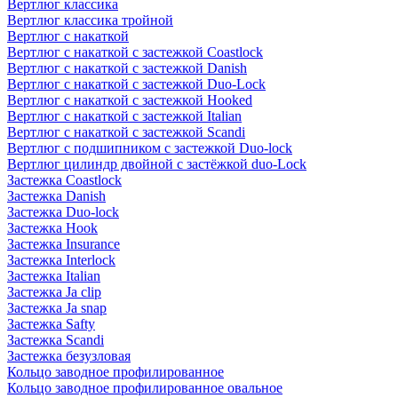
Вертлюг классика
Вертлюг классика тройной
Вертлюг с накаткой
Вертлюг с накаткой с застежкой Coastlock
Вертлюг с накаткой с застежкой Danish
Вертлюг с накаткой с застежкой Duo-Lock
Вертлюг с накаткой с застежкой Hooked
Вертлюг с накаткой с застежкой Italian
Вертлюг с накаткой с застежкой Scandi
Вертлюг с подшипником с застежкой Duo-lock
Вертлюг цилиндр двойной с застёжкой duo-Lock
Застежка Coastlock
Застежка Danish
Застежка Duo-lock
Застежка Hook
Застежка Insurance
Застежка Interlock
Застежка Italian
Застежка Ja clip
Застежка Ja snap
Застежка Safty
Застежка Scandi
Застежка безузловая
Кольцо заводное профилированное
Кольцо заводное профилированное овальное