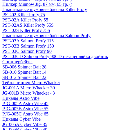
Пилкер Minnow Jig, 87 мм, 65 гр, ()
Пластиковые шумовые блёсны Killer Profy
PST-02 Killer Profy 75
PST-02A Killer Profy 55
PST-02AS Killer Profy 55S
PST-02S Killer Profy 75S
Пластиковые шумовые блёсны Salmon Profy
PST-03A Salmon Profy 115
PST-03B Salmon Profy 150
PST-03C Salmon Profy 90
PST-03CD Salmon Profy 90CD незацепляйка двойник
Спиннербейты
SB-006 Spinner Bait 28
SB-010 Spinner Bait 14
SB-012 Spinner Bait 22
Тейл-спиннер Micro Whacker
JG-001A Micro Whacker 30
JG-001B Micro Whacker 43
Цикады Astro Vibe
PJG-005A Astro Vibe 45
PJG-005B Astro Vibe 55
PJG-005C Astro Vibe 65
Цикады Cyber Vibe
JG-005A Cyber Vibe 35
JG-005B Cyber Vibe 40