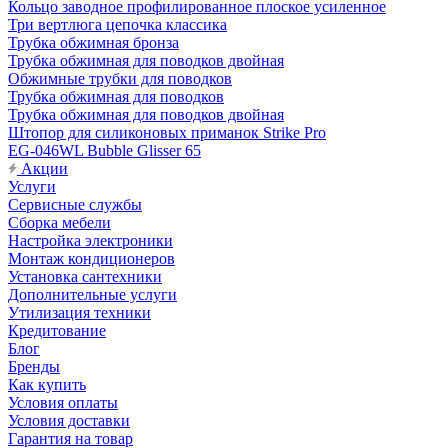
Кольцо заводное профилированное плоское усиленное
Три вертлюга цепочка классика
Трубка обжимная бронза
Трубка обжимная для поводков двойная
Обжимные трубки для поводков
Трубка обжимная для поводков
Трубка обжимная для поводков двойная
Штопор для силиконовых приманок Strike Pro
EG-046WL Bubble Glisser 65
Акции
Услуги
Сервисные службы
Сборка мебели
Настройка электроники
Монтаж кондиционеров
Установка сантехники
Дополнительные услуги
Утилизация техники
Кредитование
Блог
Бренды
Как купить
Условия оплаты
Условия доставки
Гарантия на товар