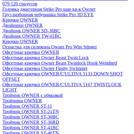
079 120 градусов
Головка джигерная Strike Pro шар кр-к Owner
Груз разборная чебурашка Strike Pro 3D EYE
Крючки OWNER
Двойники OWNER
Двойник OWNER SD-36BC
Двойник OWNER TW-01BC
Крючки OWNER
Оснастка для силикона Owner Pro Wire Stinger
Офсетные крючки OWNER
Офсетные крючки Owner Beast Twist Lock
Офсетные крючки Owner Beast Twistlock Hook Weighted
Офсетные крючки Owner Flashy Swimmer
Офсетные крючки OWNER/C'ULTIVA 5133 DOWN SHOT
OFFSET
Офсетные крючки OWNER/C'ULTIVA 5167 TWISTLOCK
LIGHT
Тройник OWNER с обмазкой
Тройники OWNER
Тройник OWNER ST-11
Тройник OWNER ST-21TN
Тройник OWNER ST-36BC
Тройник OWNER ST-36RD
Тройник OWNER ST-41BC
Тройник OWNER ST-46TN