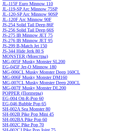
JL-115F Euro Minnow 110
JL-119-SP Arc Minnow 75SP
JL-120-SP Arc Minnow 90SP
JL-120F Arc Minnow 90F
JS-254 Solid Tail Deep 86F
JS-256 Solid Tail Deep 66S
JS-275 IB Minnow JET 75
JS-276 IB Minnow JET 95
JS-299 B-Match Jet 150
JS-344 Hide Jerk 80 S
MONSTER (Монстры)
MG-005F Musky Monster SL200
EG-045F Jer-O Minnow 180
MG-006CL Musky Monster Deep 160CL
MG-006F Musky Monster DM160
MG-007CL Musky Monster Deep 200CL
MG-007F Musky Monster DL200
POPPER (Попперы)
EG-004 Ott-R-Pop 60
EG-046 Bubble Pop 65
SH-002A Sea Monster 80
SH-002B Pike Pop Mini 45
SH-002BA Pike Pop 60
SH-002C Pike Pop 70
SH-002CJ Pike Pop Joint 75