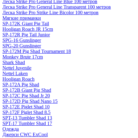
Леска Strike Pro General Line Blue 100 метров
Леска Strike Pro General Line Transparent 100 метров
Леска Strike Pro Strike Line Bicolor 100 метров
Мягкие приманки
SP-172K Giant Pig Tail
Hooligan Roach JR 15cm
SP-172R Pig Tail Junior
SPG-16 Gunslinger
SPG-20 Gunslinger
SP-172M Pig Shad Tournament 18
Monkey Brute 17cm
Shark Shad
Nettel Juvenile
Nettel Laken
Hooligan Roach
SP-172A Pig Shad
SP-172B Giant Pig Shad
SP-172C Pig Shad Jr 20
SP-172D Pig Shad Nano 15
SP-172E Piglet Shad 10
SP-172F Piglet Shad 8.5
SPT-13 Tumbler Shad 13
SPT-17 Tumbler Shad 17
Одежда
Джерси CWC ExCool