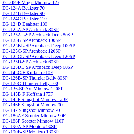
EG-069F Magiс Minnow 125
EG-124A Beakster 70
EG-124B Beakster 90
EG-124C Beakster 110
EG-124D Beakster 130
EG-125A-SP Archback 80SP
EG-125AL-SP Archback Deep 80SP
EG-125B-SP Archback 100SP
EG-125BL-SP Archback Deep 100SP
EG-125C-SP Archback 120SP
EG-125CL-SP Archback Deep 120SP
EG-125D-SP Archback 60SP
EG-125DL-SP Archback Deep 60SP
EG-145C-F Koffana 210F
EG-126B-SP Thunder Belly 80SP
EG-126C Thunder Belly 100
EG-136-SP Arc Minnow 120SP
EG-145B-F Koffana 175F
EG-145F Slingshot Minnow 120F
EG-146F Slingshot Minnow 90
EG-147 Slingshot Minnow 70
EG-186AF Scooter Minnow 90F
EG-186F Scooter Minnow 110F
EG-190A-SP Montero 90SP
EG-190B-SP Montero 130SP