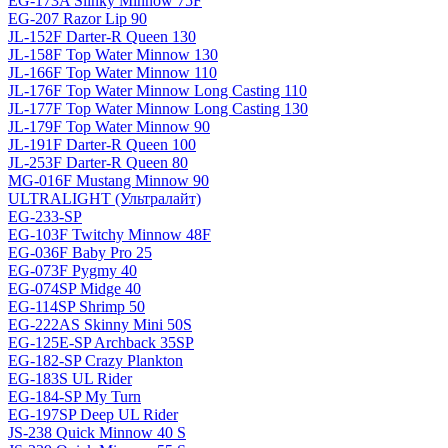
EG-173A Slinky Minnow 75F
EG-207 Razor Lip 90
JL-152F Darter-R Queen 130
JL-158F Top Water Minnow 130
JL-166F Top Water Minnow 110
JL-176F Top Water Minnow Long Casting 110
JL-177F Top Water Minnow Long Casting 130
JL-179F Top Water Minnow 90
JL-191F Darter-R Queen 100
JL-253F Darter-R Queen 80
MG-016F Mustang Minnow 90
ULTRALIGHT (Ультралайт)
EG-233-SP
EG-103F Twitchy Minnow 48F
EG-036F Baby Pro 25
EG-073F Pygmy 40
EG-074SP Midge 40
EG-114SP Shrimp 50
EG-222AS Skinny Mini 50S
EG-125E-SP Archback 35SP
EG-182-SP Crazy Plankton
EG-183S UL Rider
EG-184-SP My Turn
EG-197SP Deep UL Rider
JS-238 Quick Minnow 40 S