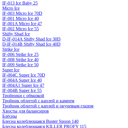
IF-013 Ice Baby 25
Micro Ice
IF-003 Micro Ice 70D
IF-001 Micro Ice 40
IF-001A Micro Ice 47
IF-002 Micro Ice 55
Shifty Shad Ice
D-IF-014A Shifty Shad Ice 30D
D-IF-014B Shifty Shad Ice 40D
Strike Ice
IF-006 Strike Ice 25
IF-008 Strike Ice 40
IF-009 Strike Ice 50
Super Ice
IF-004C Super Ice 70D
IF-004A Super Ice 40
IF-004A1 Super Ice 47
IF-004B Super Ice 55
Тройники с обмазкой
Тройник облитой с каплей и камнем
Тройник облитой с каплей и окуневым глазом
Хвосты для балансиров
Блёсны
Блесна колеблющаяся Buster Spoon 140
Блесна колеблющаяся KILLER PROFY 115