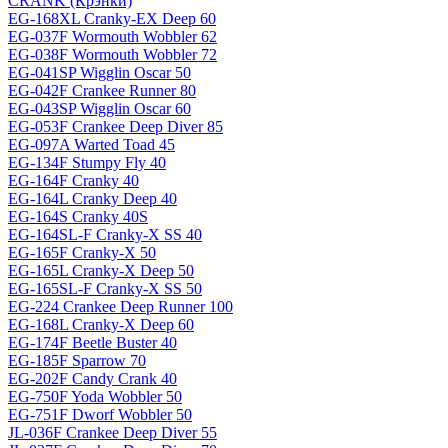
CRANK (Крэнки)
EG-168XL Cranky-EX Deep 60
EG-037F Wormouth Wobbler 62
EG-038F Wormouth Wobbler 72
EG-041SP Wigglin Oscar 50
EG-042F Crankee Runner 80
EG-043SP Wigglin Oscar 60
EG-053F Crankee Deep Diver 85
EG-097A Warted Toad 45
EG-134F Stumpy Fly 40
EG-164F Cranky 40
EG-164L Cranky Deep 40
EG-164S Cranky 40S
EG-164SL-F Cranky-X SS 40
EG-165F Cranky-X 50
EG-165L Cranky-X Deep 50
EG-165SL-F Cranky-X SS 50
EG-224 Crankee Deep Runner 100
EG-168L Cranky-X Deep 60
EG-174F Beetle Buster 40
EG-185F Sparrow 70
EG-202F Candy Crank 40
EG-750F Yoda Wobbler 50
EG-751F Dworf Wobbler 50
JL-036F Crankee Deep Diver 55