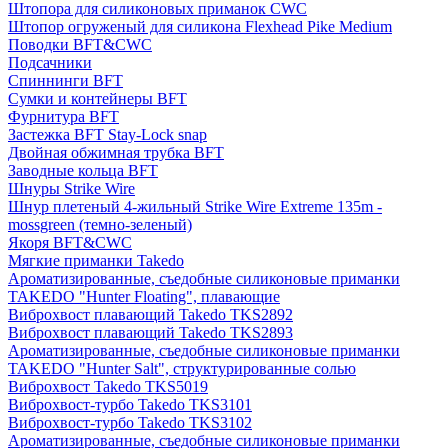
Штопора для силиконовых приманок CWC
Штопор огруженый для силикона Flexhead Pike Medium
Поводки BFT&CWC
Подсачники
Спиннинги BFT
Сумки и контейнеры BFT
Фурнитура BFT
Застежка BFT Stay-Lock snap
Двойная обжимная трубка BFT
Заводные кольца BFT
Шнуры Strike Wire
Шнур плетеный 4-жильный Strike Wire Extreme 135m -
mossgreen (темно-зеленый)
Якоря BFT&CWC
Мягкие приманки Takedo
Ароматизированные, съедобные силиконовые приманки
TAKEDO "Hunter Floating", плавающие
Виброхвост плавающий Takedo TKS2892
Виброхвост плавающий Takedo TKS2893
Ароматизированные, съедобные силиконовые приманки
TAKEDO "Hunter Salt", структурированные солью
Виброхвост Takedo TKS5019
Виброхвост-турбо Takedo TKS3101
Виброхвост-турбо Takedo TKS3102
Ароматизированные, съедобные силиконовые приманки