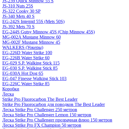
JS-239 Quick Minnow 55 S
JS-310 Nuts 25S
JS-322 Cooky 30 SP
JS-340 Mets 40 S
EG-242S Interpid 55S (Mets 50S)
JS-392 Mets 70 S
EG-244S Gutsy Minnow 45S (Chip Minnow 45S)
MG-002A Mustang Minnow 60
MG-002F Mustang Minnow 45
WALKERS (Уокеры)
EG-226D Water Strike 100
EG-226B Water Strike 60
EG-029 S.P. Walking Stick 115
EG-030 S.P. Walking Stick 85
EG-030A Hot Dog 65
EG-047 Finesse Walking Stick 103
EG-226C Water Strike 85
Коробки
Леска
Strike Pro Fluorocarbon The Best Leader
Strike Pro Fluorocarbon для поводков The Best Leader
Леска Strike Pro Challenger 250 метров
Леска Strike Pro Challenger Lemon 150 метров
Леска Strike Pro Challenger прозрачная флюо 150 метров
Леска Strike Pro FX Champion 50 метров