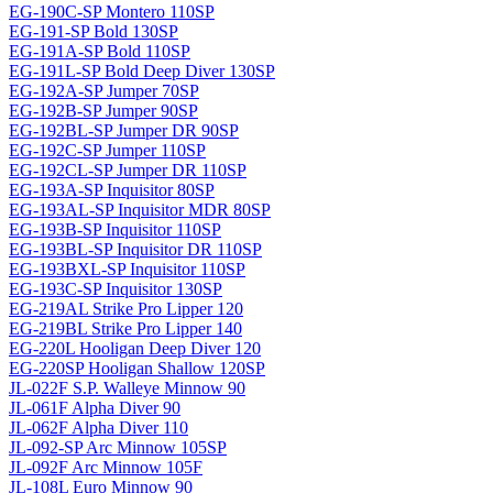
EG-190C-SP Montero 110SP
EG-191-SP Bold 130SP
EG-191A-SP Bold 110SP
EG-191L-SP Bold Deep Diver 130SP
EG-192A-SP Jumper 70SP
EG-192B-SP Jumper 90SP
EG-192BL-SP Jumper DR 90SP
EG-192C-SP Jumper 110SP
EG-192CL-SP Jumper DR 110SP
EG-193A-SP Inquisitor 80SP
EG-193AL-SP Inquisitor MDR 80SP
EG-193B-SP Inquisitor 110SP
EG-193BL-SP Inquisitor DR 110SP
EG-193BXL-SP Inquisitor 110SP
EG-193C-SP Inquisitor 130SP
EG-219AL Strike Pro Lipper 120
EG-219BL Strike Pro Lipper 140
EG-220L Hooligan Deep Diver 120
EG-220SP Hooligan Shallow 120SP
JL-022F S.P. Walleye Minnow 90
JL-061F Alpha Diver 90
JL-062F Alpha Diver 110
JL-092-SP Arc Minnow 105SP
JL-092F Arc Minnow 105F
JL-108L Euro Minnow 90