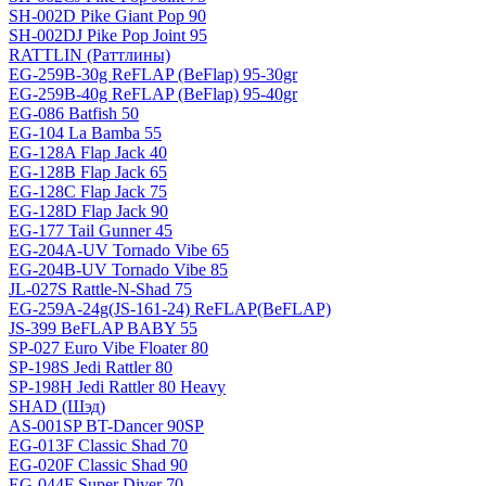
SH-002D Pike Giant Pop 90
SH-002DJ Pike Pop Joint 95
RATTLIN (Раттлины)
EG-259B-30g ReFLAP (BeFlap) 95-30gr
EG-259B-40g ReFLAP (BeFlap) 95-40gr
EG-086 Batfish 50
EG-104 La Bamba 55
EG-128A Flap Jack 40
EG-128B Flap Jack 65
EG-128C Flap Jack 75
EG-128D Flap Jack 90
EG-177 Tail Gunner 45
EG-204A-UV Tornado Vibe 65
EG-204B-UV Tornado Vibe 85
JL-027S Rattle-N-Shad 75
EG-259A-24g(JS-161-24) ReFLAP(BeFLAP)
JS-399 BeFLAP BABY 55
SP-027 Euro Vibe Floater 80
SP-198S Jedi Rattler 80
SP-198H Jedi Rattler 80 Heavy
SHAD (Шэд)
AS-001SP BT-Dancer 90SP
EG-013F Classic Shad 70
EG-020F Classic Shad 90
EG-044F Super Diver 70