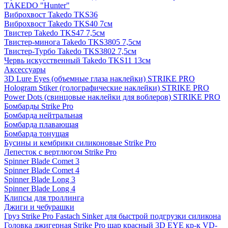
TAKEDO "Hunter"
Виброхвост Takedo TKS36
Виброхвост Takedo TKS40 7см
Твистер Takedo TKS47 7,5см
Твистер-минога Takedo TKS3805 7,5см
Твистер-Турбо Takedo TKS3802 7,5см
Червь искусственный Takedo TKS11 13см
Аксессуары
3D Lure Eyes (объемные глаза наклейки) STRIKE PRO
Hologram Stiker (голографические наклейки) STRIKE PRO
Power Dots (свинцовые наклейки для воблеров) STRIKE PRO
Бомбарды Strike Pro
Бомбарда нейтральная
Бомбарда плавающая
Бомбарда тонущая
Бусины и кембрики силиконовые Strike Pro
Лепесток с вертлюгом Strike Pro
Spinner Blade Comet 3
Spinner Blade Comet 4
Spinner Blade Long 3
Spinner Blade Long 4
Клипсы для троллинга
Джиги и чебурашки
Груз Strike Pro Fastach Sinker для быстрой подгрузки силикона
Головка джигерная Strike Pro шар красный 3D EYE кр-к VD-