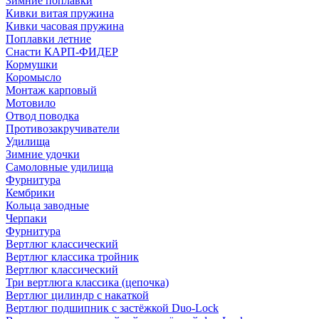
Зимние поплавки
Кивки витая пружина
Кивки часовая пружина
Поплавки летние
Снасти КАРП-ФИДЕР
Кормушки
Коромысло
Монтаж карповый
Мотовило
Отвод поводка
Противозакручиватели
Удилища
Зимние удочки
Самоловные удилища
Фурнитура
Кембрики
Кольца заводные
Черпаки
Фурнитура
Вертлюг классический
Вертлюг классика тройник
Вертлюг классический
Три вертлюга классика (цепочка)
Вертлюг цилиндр с накаткой
Вертлюг подшипник с застёжкой Duo-Lock