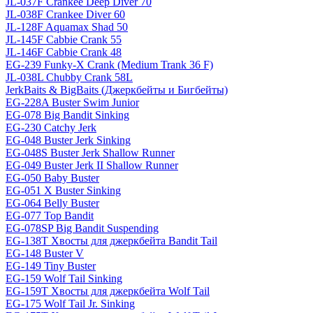
JL-037F Crankee Deep Diver 70
JL-038F Crankee Diver 60
JL-128F Aquamax Shad 50
JL-145F Cabbie Crank 55
JL-146F Cabbie Crank 48
EG-239 Funky-X Crank (Medium Trank 36 F)
JL-038L Chubby Crank 58L
JerkBaits & BigBaits (Джеркбейты и Бигбейты)
EG-228A Buster Swim Junior
EG-078 Big Bandit Sinking
EG-230 Catchy Jerk
EG-048 Buster Jerk Sinking
EG-048S Buster Jerk Shallow Runner
EG-049 Buster Jerk II Shallow Runner
EG-050 Baby Buster
EG-051 X Buster Sinking
EG-064 Belly Buster
EG-077 Top Bandit
EG-078SP Big Bandit Suspending
EG-138T Хвосты для джеркбейта Bandit Tail
EG-148 Buster V
EG-149 Tiny Buster
EG-159 Wolf Tail Sinking
EG-159T Хвосты для джеркбейта Wolf Tail
EG-175 Wolf Tail Jr. Sinking