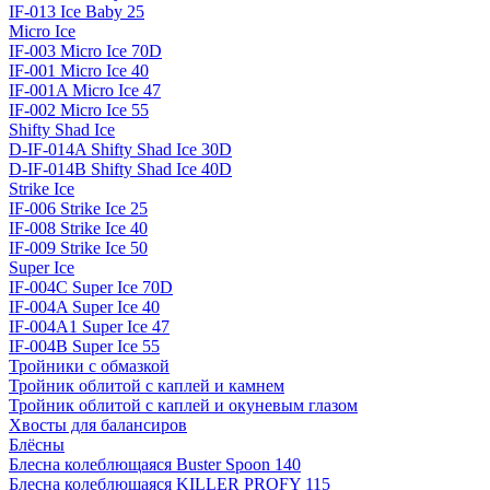
IF-013 Ice Baby 25
Micro Ice
IF-003 Micro Ice 70D
IF-001 Micro Ice 40
IF-001A Micro Ice 47
IF-002 Micro Ice 55
Shifty Shad Ice
D-IF-014A Shifty Shad Ice 30D
D-IF-014B Shifty Shad Ice 40D
Strike Ice
IF-006 Strike Ice 25
IF-008 Strike Ice 40
IF-009 Strike Ice 50
Super Ice
IF-004C Super Ice 70D
IF-004A Super Ice 40
IF-004A1 Super Ice 47
IF-004B Super Ice 55
Тройники с обмазкой
Тройник облитой с каплей и камнем
Тройник облитой с каплей и окуневым глазом
Хвосты для балансиров
Блёсны
Блесна колеблющаяся Buster Spoon 140
Блесна колеблющаяся KILLER PROFY 115