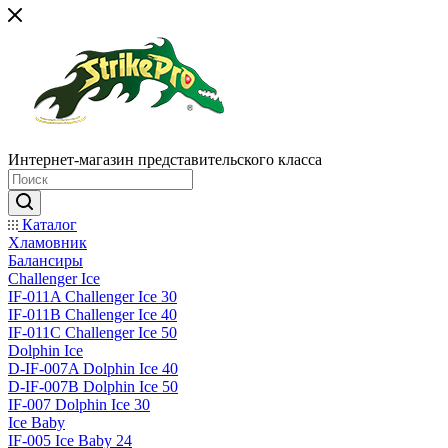
Интернет-магазин представительского класса
Каталог
Хламовник
Балансиры
Challenger Ice
IF-011A Challenger Ice 30
IF-011B Challenger Ice 40
IF-011C Challenger Ice 50
Dolphin Ice
D-IF-007A Dolphin Ice 40
D-IF-007B Dolphin Ice 50
IF-007 Dolphin Ice 30
Ice Baby
IF-005 Ice Baby 24