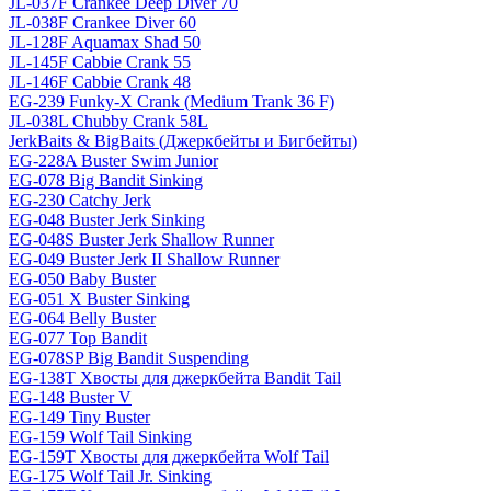
JL-037F Crankee Deep Diver 70
JL-038F Crankee Diver 60
JL-128F Aquamax Shad 50
JL-145F Cabbie Crank 55
JL-146F Cabbie Crank 48
EG-239 Funky-X Crank (Medium Trank 36 F)
JL-038L Chubby Crank 58L
JerkBaits & BigBaits (Джеркбейты и Бигбейты)
EG-228A Buster Swim Junior
EG-078 Big Bandit Sinking
EG-230 Catchy Jerk
EG-048 Buster Jerk Sinking
EG-048S Buster Jerk Shallow Runner
EG-049 Buster Jerk II Shallow Runner
EG-050 Baby Buster
EG-051 X Buster Sinking
EG-064 Belly Buster
EG-077 Top Bandit
EG-078SP Big Bandit Suspending
EG-138T Хвосты для джеркбейта Bandit Tail
EG-148 Buster V
EG-149 Tiny Buster
EG-159 Wolf Tail Sinking
EG-159T Хвосты для джеркбейта Wolf Tail
EG-175 Wolf Tail Jr. Sinking