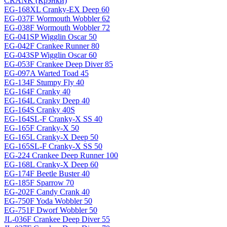
CRANK (Крэнки)
EG-168XL Cranky-EX Deep 60
EG-037F Wormouth Wobbler 62
EG-038F Wormouth Wobbler 72
EG-041SP Wigglin Oscar 50
EG-042F Crankee Runner 80
EG-043SP Wigglin Oscar 60
EG-053F Crankee Deep Diver 85
EG-097A Warted Toad 45
EG-134F Stumpy Fly 40
EG-164F Cranky 40
EG-164L Cranky Deep 40
EG-164S Cranky 40S
EG-164SL-F Cranky-X SS 40
EG-165F Cranky-X 50
EG-165L Cranky-X Deep 50
EG-165SL-F Cranky-X SS 50
EG-224 Crankee Deep Runner 100
EG-168L Cranky-X Deep 60
EG-174F Beetle Buster 40
EG-185F Sparrow 70
EG-202F Candy Crank 40
EG-750F Yoda Wobbler 50
EG-751F Dworf Wobbler 50
JL-036F Crankee Deep Diver 55