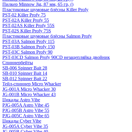
Пилкер Minnow Jig, 87 мм, 65 гр, ()
Пластиковые шумовые блёсны Killer Profy
PST-02 Killer Profy 75
PST-02A Killer Profy 55
PST-02AS Killer Profy 55S
PST-02S Killer Profy 75S
Пластиковые шумовые блёсны Salmon Profy
PST-03A Salmon Profy 115
PST-03B Salmon Profy 150
PST-03C Salmon Profy 90
PST-03CD Salmon Profy 90CD незацепляйка двойник
Спиннербейты
SB-006 Spinner Bait 28
SB-010 Spinner Bait 14
SB-012 Spinner Bait 22
Тейл-спиннер Micro Whacker
JG-001A Micro Whacker 30
JG-001B Micro Whacker 43
Цикады Astro Vibe
PJG-005A Astro Vibe 45
PJG-005B Astro Vibe 55
PJG-005C Astro Vibe 65
Цикады Cyber Vibe
JG-005A Cyber Vibe 35
JG-005B Cyber Vibe 40