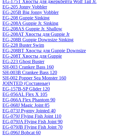
EG-175T Хвосты для джеркбейта Wolf Tail Jr.
EG-205 Jonny Vobbler
EG-205B Big Jonny Vobbler
EG-208 Guppie Sinking
EG-208A Guppie Jr. Sinking
EG-208AS Guppie Jr. Shallow
EG-208AT Хвосты для Guppie Jr
EG-208B Guppie Downsize Sinking
EG-228 Buster Swim
EG-208BT Хвосты для Guppie Downsize
EG-208T Хвосты для Guppie
EG-223 Ghost Buster
SH-003 Crankee Bass 160
SH-003B Crankee Bass 120
SH-002 Popper Sea Monster 160
JOINTED (Составные)
EG-157B-SP Glider 120
EG-056AL Flex X 105
EG-066A Flex Phantom 90
EG-068J Magic Joint 85
EG-073J Pygmy Jointed 40
EG-079J Flying Fish Joint 110
EG-079JA Flying Fish Joint 90
EG-079JB Flying Fish Joint 70
EG-096J Bobcat 60