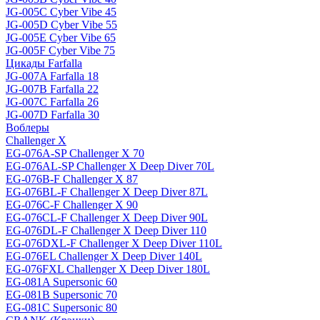
JG-005C Cyber Vibe 45
JG-005D Cyber Vibe 55
JG-005E Cyber Vibe 65
JG-005F Cyber Vibe 75
Цикады Farfalla
JG-007A Farfalla 18
JG-007B Farfalla 22
JG-007C Farfalla 26
JG-007D Farfalla 30
Воблеры
Challenger X
EG-076A-SP Challenger X 70
EG-076AL-SP Challenger X Deep Diver 70L
EG-076B-F Challenger X 87
EG-076BL-F Challenger X Deep Diver 87L
EG-076C-F Challenger X 90
EG-076CL-F Challenger X Deep Diver 90L
EG-076DL-F Challenger X Deep Diver 110
EG-076DXL-F Challenger X Deep Diver 110L
EG-076EL Challenger X Deep Diver 140L
EG-076FXL Challenger X Deep Diver 180L
EG-081A Supersonic 60
EG-081B Supersonic 70
EG-081C Supersonic 80