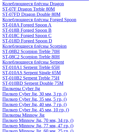
Колеблющиеся блёсны Dragon
ST-07F Dragon Treble 80M
ST-07FD Dragon Double 80M
Колеблющиеся блёсны Forged Spoon
ST-018A Forged Spoon A
ST-018B Forged Spoon B
ST-018C Forged Spoon C
ST-018D Forged Spoon D
Колеблющиеся блёсны Scorpion
ST-08B2 Scorpion Treble 70H
ST-08C2 Scorpion Treble 80H
Колеблющиеся блёсны Serpent
ST-010A1 Serpent Treble 65H
ST-010AS Serpent Single 65M
ST-010B2 Serpent Treble 75H
ST-010BD Serpent Double 75M
Пилкеры Cyber Jig
Пилкер Cyber Jig, 30 мм, 3 гр, ()
Пилкер Cyber Jig, 35 мм, 5 гр, ()
Пилкер Cyber Jig, 40 мм, 7 гр, ()
Пилкер Cyber Jig, 45 мм, 10 гр, ()
Пилкеры Minnow Jig
Пилкер Minnow Jig, 70 мм, 34 гр, ()
Пилкер Minnow Jig, 77 мм, 47 гр, ()
Пилкер Minnow Jig, 60 мм, 25 гр, ()