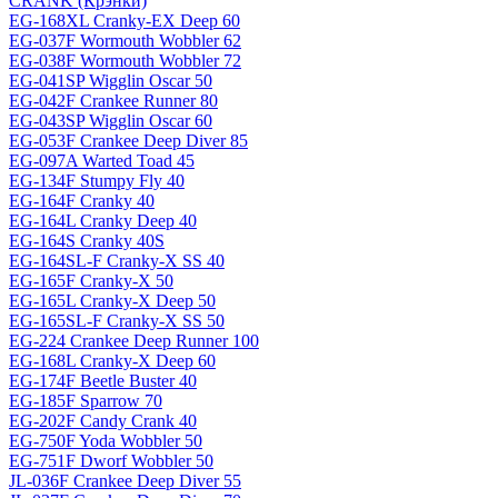
CRANK (Крэнки)
EG-168XL Cranky-EX Deep 60
EG-037F Wormouth Wobbler 62
EG-038F Wormouth Wobbler 72
EG-041SP Wigglin Oscar 50
EG-042F Crankee Runner 80
EG-043SP Wigglin Oscar 60
EG-053F Crankee Deep Diver 85
EG-097A Warted Toad 45
EG-134F Stumpy Fly 40
EG-164F Cranky 40
EG-164L Cranky Deep 40
EG-164S Cranky 40S
EG-164SL-F Cranky-X SS 40
EG-165F Cranky-X 50
EG-165L Cranky-X Deep 50
EG-165SL-F Cranky-X SS 50
EG-224 Crankee Deep Runner 100
EG-168L Cranky-X Deep 60
EG-174F Beetle Buster 40
EG-185F Sparrow 70
EG-202F Candy Crank 40
EG-750F Yoda Wobbler 50
EG-751F Dworf Wobbler 50
JL-036F Crankee Deep Diver 55