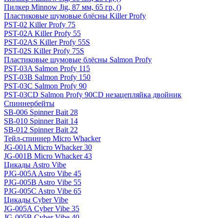
Пилкер Minnow Jig, 87 мм, 65 гр, ()
Пластиковые шумовые блёсны Killer Profy
PST-02 Killer Profy 75
PST-02A Killer Profy 55
PST-02AS Killer Profy 55S
PST-02S Killer Profy 75S
Пластиковые шумовые блёсны Salmon Profy
PST-03A Salmon Profy 115
PST-03B Salmon Profy 150
PST-03C Salmon Profy 90
PST-03CD Salmon Profy 90CD незацепляйка двойник
Спиннербейты
SB-006 Spinner Bait 28
SB-010 Spinner Bait 14
SB-012 Spinner Bait 22
Тейл-спиннер Micro Whacker
JG-001A Micro Whacker 30
JG-001B Micro Whacker 43
Цикады Astro Vibe
PJG-005A Astro Vibe 45
PJG-005B Astro Vibe 55
PJG-005C Astro Vibe 65
Цикады Cyber Vibe
JG-005A Cyber Vibe 35
JG-005B Cyber Vibe 40