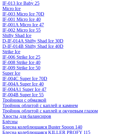
IF-013 Ice Baby 25
Micro Ice
IF-003 Micro Ice 70D
IF-001 Micro Ice 40
IF-001A Micro Ice 47
IF-002 Micro Ice 55
Shifty Shad Ice
D-IF-014A Shifty Shad Ice 30D
D-IF-014B Shifty Shad Ice 40D
Strike Ice
IF-006 Strike Ice 25
IF-008 Strike Ice 40
IF-009 Strike Ice 50
Super Ice
IF-004C Super Ice 70D
IF-004A Super Ice 40
IF-004A1 Super Ice 47
IF-004B Super Ice 55
Тройники с обмазкой
Тройник облитой с каплей и камнем
Тройник облитой с каплей и окуневым глазом
Хвосты для балансиров
Блёсны
Блесна колеблющаяся Buster Spoon 140
Блесна колеблющаяся KILLER PROFY 115