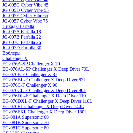
JG-005C Cyber Vibe 45
JG-005D Cyber Vibe 55
JG-005E Cyber Vibe 65
JG-005F Cyber Vibe 75
Цикады Farfalla
JG-007A Farfalla 18
JG-007B Farfalla 22
JG-007C Farfalla 26
JG-007D Farfalla 30
Воблеры
Challenger X
EG-076A-SP Challenger X 70
EG-076AL-SP Challenger X Deep Diver 70L
EG-076B-F Challenger X 87
EG-076BL-F Challenger X Deep Diver 87L
EG-076C-F Challenger X 90
EG-076CL-F Challenger X Deep Diver 90L
EG-076DL-F Challenger X Deep Diver 110
EG-076DXL-F Challenger X Deep Diver 110L
EG-076EL Challenger X Deep Diver 140L
EG-076FXL Challenger X Deep Diver 180L
EG-081A Supersonic 60
EG-081B Supersonic 70
EG-081C Supersonic 80