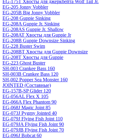
EG-175T Хвосты для джеркбейта Wolf Tail Jr.
EG-205 Jonny Vobbler
EG-205B Big Jonny Vobbler
EG-208 Guppie Sinking
EG-208A Guppie Jr. Sinking
EG-208AS Guppie Jr. Shallow
EG-208AT Хвосты для Guppie Jr
EG-208B Guppie Downsize Sinking
EG-228 Buster Swim
EG-208BT Хвосты для Guppie Downsize
EG-208T Хвосты для Guppie
EG-223 Ghost Buster
SH-003 Crankee Bass 160
SH-003B Crankee Bass 120
SH-002 Popper Sea Monster 160
JOINTED (Составные)
EG-157B-SP Glider 120
EG-056AL Flex X 105
EG-066A Flex Phantom 90
EG-068J Magic Joint 85
EG-073J Pygmy Jointed 40
EG-079J Flying Fish Joint 110
EG-079JA Flying Fish Joint 90
EG-079JB Flying Fish Joint 70
EG-096J Bobcat 60