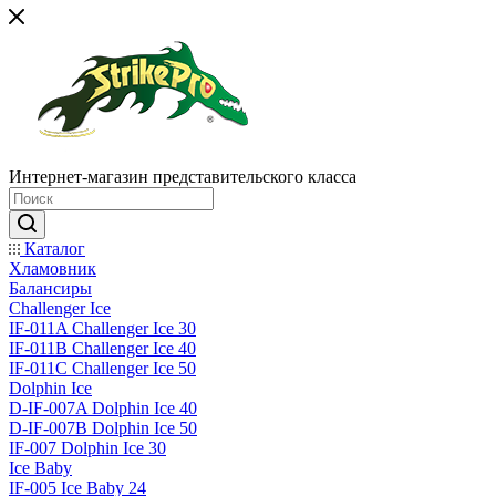
Интернет-магазин представительского класса
Каталог
Хламовник
Балансиры
Challenger Ice
IF-011A Challenger Ice 30
IF-011B Challenger Ice 40
IF-011C Challenger Ice 50
Dolphin Ice
D-IF-007A Dolphin Ice 40
D-IF-007B Dolphin Ice 50
IF-007 Dolphin Ice 30
Ice Baby
IF-005 Ice Baby 24