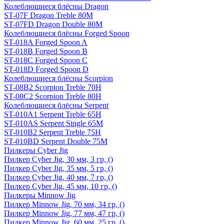
Колеблющиеся блёсны Dragon
ST-07F Dragon Treble 80M
ST-07FD Dragon Double 80M
Колеблющиеся блёсны Forged Spoon
ST-018A Forged Spoon A
ST-018B Forged Spoon B
ST-018C Forged Spoon C
ST-018D Forged Spoon D
Колеблющиеся блёсны Scorpion
ST-08B2 Scorpion Treble 70H
ST-08C2 Scorpion Treble 80H
Колеблющиеся блёсны Serpent
ST-010A1 Serpent Treble 65H
ST-010AS Serpent Single 65M
ST-010B2 Serpent Treble 75H
ST-010BD Serpent Double 75M
Пилкеры Cyber Jig
Пилкер Cyber Jig, 30 мм, 3 гр, ()
Пилкер Cyber Jig, 35 мм, 5 гр, ()
Пилкер Cyber Jig, 40 мм, 7 гр, ()
Пилкер Cyber Jig, 45 мм, 10 гр, ()
Пилкеры Minnow Jig
Пилкер Minnow Jig, 70 мм, 34 гр, ()
Пилкер Minnow Jig, 77 мм, 47 гр, ()
Пилкер Minnow Jig, 60 мм, 25 гр, ()