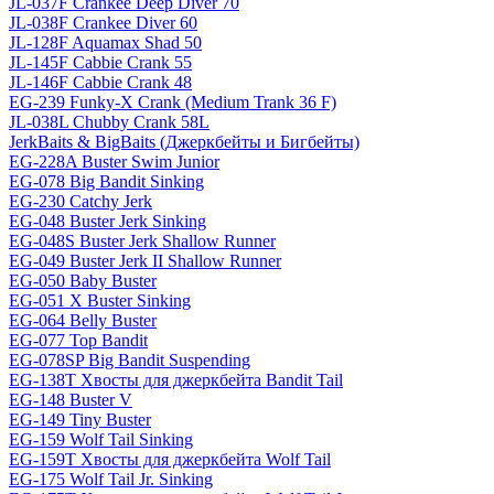
JL-037F Crankee Deep Diver 70
JL-038F Crankee Diver 60
JL-128F Aquamax Shad 50
JL-145F Cabbie Crank 55
JL-146F Cabbie Crank 48
EG-239 Funky-X Crank (Medium Trank 36 F)
JL-038L Chubby Crank 58L
JerkBaits & BigBaits (Джеркбейты и Бигбейты)
EG-228A Buster Swim Junior
EG-078 Big Bandit Sinking
EG-230 Catchy Jerk
EG-048 Buster Jerk Sinking
EG-048S Buster Jerk Shallow Runner
EG-049 Buster Jerk II Shallow Runner
EG-050 Baby Buster
EG-051 X Buster Sinking
EG-064 Belly Buster
EG-077 Top Bandit
EG-078SP Big Bandit Suspending
EG-138T Хвосты для джеркбейта Bandit Tail
EG-148 Buster V
EG-149 Tiny Buster
EG-159 Wolf Tail Sinking
EG-159T Хвосты для джеркбейта Wolf Tail
EG-175 Wolf Tail Jr. Sinking