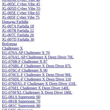
JG-005C Cyber Vibe 45
JG-005D Cyber Vibe 55
JG-005E Cyber Vibe 65
JG-005F Cyber Vibe 75
Цикады Farfalla
JG-007A Farfalla 18
JG-007B Farfalla 22
JG-007C Farfalla 26
JG-007D Farfalla 30
Воблеры
Challenger X
EG-076A-SP Challenger X 70
EG-076AL-SP Challenger X Deep Diver 70L
EG-076B-F Challenger X 87
EG-076BL-F Challenger X Deep Diver 87L
EG-076C-F Challenger X 90
EG-076CL-F Challenger X Deep Diver 90L
EG-076DL-F Challenger X Deep Diver 110
EG-076DXL-F Challenger X Deep Diver 110L
EG-076EL Challenger X Deep Diver 140L
EG-076FXL Challenger X Deep Diver 180L
EG-081A Supersonic 60
EG-081B Supersonic 70
EG-081C Supersonic 80