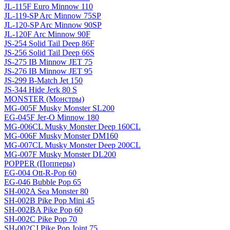
JL-115F Euro Minnow 110
JL-119-SP Arc Minnow 75SP
JL-120-SP Arc Minnow 90SP
JL-120F Arc Minnow 90F
JS-254 Solid Tail Deep 86F
JS-256 Solid Tail Deep 66S
JS-275 IB Minnow JET 75
JS-276 IB Minnow JET 95
JS-299 B-Match Jet 150
JS-344 Hide Jerk 80 S
MONSTER (Монстры)
MG-005F Musky Monster SL200
EG-045F Jer-O Minnow 180
MG-006CL Musky Monster Deep 160CL
MG-006F Musky Monster DM160
MG-007CL Musky Monster Deep 200CL
MG-007F Musky Monster DL200
POPPER (Попперы)
EG-004 Ott-R-Pop 60
EG-046 Bubble Pop 65
SH-002A Sea Monster 80
SH-002B Pike Pop Mini 45
SH-002BA Pike Pop 60
SH-002C Pike Pop 70
SH-002CJ Pike Pop Joint 75