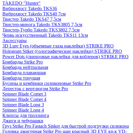
TAKEDO "Hunter"
Виброхвост Takedo TKS36
Виброхвост Takedo TKS40 7см
Твистер Takedo TKS47 7,5см
Твистер-минога Takedo TKS3805 7,5см
Твистер-Турбо Takedo TKS3802 7,5см
Червь искусственный Takedo TKS11 13см
Аксессуары
3D Lure Eyes (объемные глаза наклейки) STRIKE PRO
Hologram Stiker (голографические наклейки) STRIKE PRO
Power Dots (свинцовые наклейки для воблеров) STRIKE PRO
Бомбарды Strike Pro
Бомбарда нейтральная
Бомбарда плавающая
Бомбарда тонущая
Бусины и кембрики силиконовые Strike Pro
Лепесток с вертлюгом Strike Pro
Spinner Blade Comet 3
Spinner Blade Comet 4
Spinner Blade Long 3
Spinner Blade Long 4
Клипсы для троллинга
Джиги и чебурашки
Груз Strike Pro Fastach Sinker для быстрой подгрузки силикона
Головка джигерная Strike Pro шар красный 3D EYE кр-к VD-