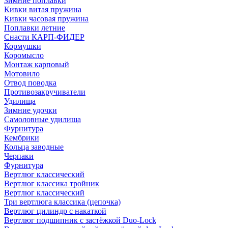
Зимние поплавки
Кивки витая пружина
Кивки часовая пружина
Поплавки летние
Снасти КАРП-ФИДЕР
Кормушки
Коромысло
Монтаж карповый
Мотовило
Отвод поводка
Противозакручиватели
Удилища
Зимние удочки
Самоловные удилища
Фурнитура
Кембрики
Кольца заводные
Черпаки
Фурнитура
Вертлюг классический
Вертлюг классика тройник
Вертлюг классический
Три вертлюга классика (цепочка)
Вертлюг цилиндр с накаткой
Вертлюг подшипник с застёжкой Duo-Lock