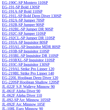
EG-190C-SP Montero 110SP
EG-191-SP Bold 130SP
EG-191A-SP Bold 110SP
EG-191L-SP Bold Deep Diver 130SP
EG-192A-SP Jumper 70SP
EG-192B-SP Jumper 90SP
EG-192BL-SP Jumper DR 90SP
EG-192C-SP Jumper 110SP
EG-192CL-SP Jumper DR 110SP
EG-193A-SP Inquisitor 80SP
EG-193AL-SP Inquisitor MDR 80SP
EG-193B-SP Inquisitor 110SP
EG-193BL-SP Inquisitor DR 110SP
EG-193BXL-SP Inquisitor 110SP
EG-193C-SP Inquisitor 130SP
EG-219AL Strike Pro Lipper 120
EG-219BL Strike Pro Lipper 140
EG-220L Hooligan Deep Diver 120
EG-220SP Hooligan Shallow 120SP
JL-022F S.P. Walleye Minnow 90
JL-061F Alpha Diver 90
JL-062F Alpha Diver 110
JL-092-SP Arc Minnow 105SP
JL-092F Arc Minnow 105F
JL-108L Euro Minnow 90