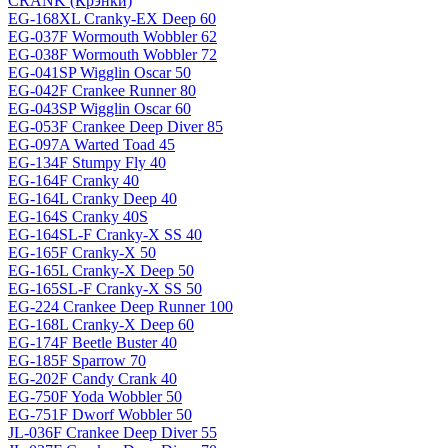
CRANK (Крэнки)
EG-168XL Cranky-EX Deep 60
EG-037F Wormouth Wobbler 62
EG-038F Wormouth Wobbler 72
EG-041SP Wigglin Oscar 50
EG-042F Crankee Runner 80
EG-043SP Wigglin Oscar 60
EG-053F Crankee Deep Diver 85
EG-097A Warted Toad 45
EG-134F Stumpy Fly 40
EG-164F Cranky 40
EG-164L Cranky Deep 40
EG-164S Cranky 40S
EG-164SL-F Cranky-X SS 40
EG-165F Cranky-X 50
EG-165L Cranky-X Deep 50
EG-165SL-F Cranky-X SS 50
EG-224 Crankee Deep Runner 100
EG-168L Cranky-X Deep 60
EG-174F Beetle Buster 40
EG-185F Sparrow 70
EG-202F Candy Crank 40
EG-750F Yoda Wobbler 50
EG-751F Dworf Wobbler 50
JL-036F Crankee Deep Diver 55