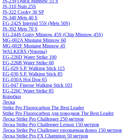
JS-239 Quick Minnow 55 S
JS-310 Nuts 25S
JS-322 Cooky 30 SP
JS-340 Mets 40 S
EG-242S Interpid 55S (Mets 50S)
JS-392 Mets 70 S
EG-244S Gutsy Minnow 45S (Chip Minnow 45S)
MG-002A Mustang Minnow 60
MG-002F Mustang Minnow 45
WALKERS (Уокеры)
EG-226D Water Strike 100
EG-226B Water Strike 60
EG-029 S.P. Walking Stick 115
EG-030 S.P. Walking Stick 85
EG-030A Hot Dog 65
EG-047 Finesse Walking Stick 103
EG-226C Water Strike 85
Коробки
Леска
Strike Pro Fluorocarbon The Best Leader
Strike Pro Fluorocarbon для поводков The Best Leader
Леска Strike Pro Challenger 250 метров
Леска Strike Pro Challenger Lemon 150 метров
Леска Strike Pro Challenger прозрачная флюо 150 метров
Леска Strike Pro FX Champion 50 метров