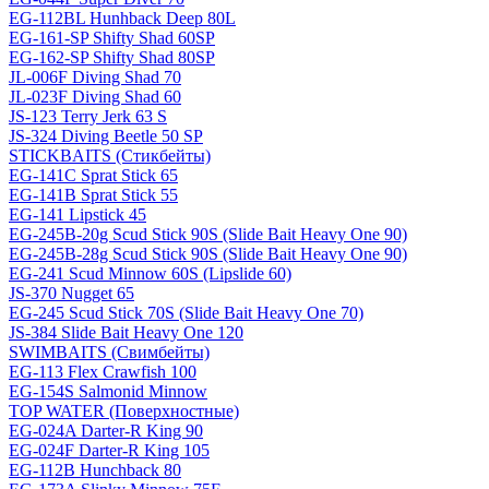
EG-112BL Hunhback Deep 80L
EG-161-SP Shifty Shad 60SP
EG-162-SP Shifty Shad 80SP
JL-006F Diving Shad 70
JL-023F Diving Shad 60
JS-123 Terry Jerk 63 S
JS-324 Diving Beetle 50 SP
STICKBAITS (Стикбейты)
EG-141C Sprat Stick 65
EG-141B Sprat Stick 55
EG-141 Lipstick 45
EG-245B-20g Scud Stick 90S (Slide Bait Heavy One 90)
EG-245B-28g Scud Stick 90S (Slide Bait Heavy One 90)
EG-241 Scud Minnow 60S (Lipslide 60)
JS-370 Nugget 65
EG-245 Scud Stick 70S (Slide Bait Heavy One 70)
JS-384 Slide Bait Heavy One 120
SWIMBAITS (Свимбейты)
EG-113 Flex Crawfish 100
EG-154S Salmonid Minnow
TOP WATER (Поверхностные)
EG-024A Darter-R King 90
EG-024F Darter-R King 105
EG-112B Hunchback 80