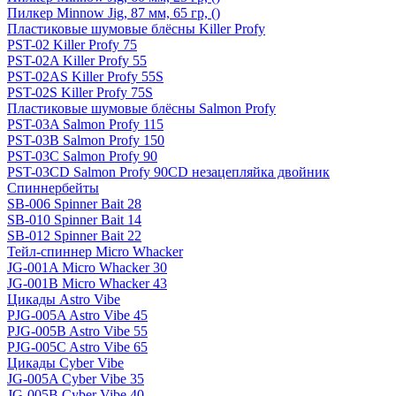
Пилкер Minnow Jig, 87 мм, 65 гр, ()
Пластиковые шумовые блёсны Killer Profy
PST-02 Killer Profy 75
PST-02A Killer Profy 55
PST-02AS Killer Profy 55S
PST-02S Killer Profy 75S
Пластиковые шумовые блёсны Salmon Profy
PST-03A Salmon Profy 115
PST-03B Salmon Profy 150
PST-03C Salmon Profy 90
PST-03CD Salmon Profy 90CD незацепляйка двойник
Спиннербейты
SB-006 Spinner Bait 28
SB-010 Spinner Bait 14
SB-012 Spinner Bait 22
Тейл-спиннер Micro Whacker
JG-001A Micro Whacker 30
JG-001B Micro Whacker 43
Цикады Astro Vibe
PJG-005A Astro Vibe 45
PJG-005B Astro Vibe 55
PJG-005C Astro Vibe 65
Цикады Cyber Vibe
JG-005A Cyber Vibe 35
JG-005B Cyber Vibe 40