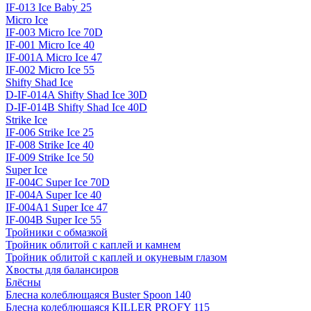
IF-013 Ice Baby 25
Micro Ice
IF-003 Micro Ice 70D
IF-001 Micro Ice 40
IF-001A Micro Ice 47
IF-002 Micro Ice 55
Shifty Shad Ice
D-IF-014A Shifty Shad Ice 30D
D-IF-014B Shifty Shad Ice 40D
Strike Ice
IF-006 Strike Ice 25
IF-008 Strike Ice 40
IF-009 Strike Ice 50
Super Ice
IF-004C Super Ice 70D
IF-004A Super Ice 40
IF-004A1 Super Ice 47
IF-004B Super Ice 55
Тройники с обмазкой
Тройник облитой с каплей и камнем
Тройник облитой с каплей и окуневым глазом
Хвосты для балансиров
Блёсны
Блесна колеблющаяся Buster Spoon 140
Блесна колеблющаяся KILLER PROFY 115