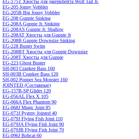
EG-175T Хвосты для джеркбейта Wolf Tail Jr.
EG-205 Jonny Vobbler
EG-205B Big Jonny Vobbler
EG-208 Guppie Sinking
EG-208A Guppie Jr. Sinking
EG-208AS Guppie Jr. Shallow
EG-208AT Хвосты для Guppie Jr
EG-208B Guppie Downsize Sinking
EG-228 Buster Swim
EG-208BT Хвосты для Guppie Downsize
EG-208T Хвосты для Guppie
EG-223 Ghost Buster
SH-003 Crankee Bass 160
SH-003B Crankee Bass 120
SH-002 Popper Sea Monster 160
JOINTED (Составные)
EG-157B-SP Glider 120
EG-056AL Flex X 105
EG-066A Flex Phantom 90
EG-068J Magic Joint 85
EG-073J Pygmy Jointed 40
EG-079J Flying Fish Joint 110
EG-079JA Flying Fish Joint 90
EG-079JB Flying Fish Joint 70
EG-096J Bobcat 60