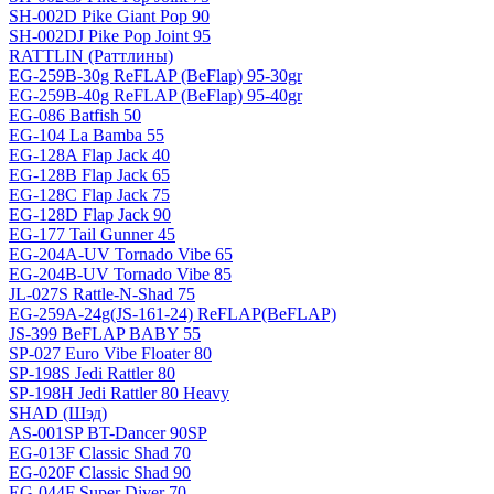
SH-002D Pike Giant Pop 90
SH-002DJ Pike Pop Joint 95
RATTLIN (Раттлины)
EG-259B-30g ReFLAP (BeFlap) 95-30gr
EG-259B-40g ReFLAP (BeFlap) 95-40gr
EG-086 Batfish 50
EG-104 La Bamba 55
EG-128A Flap Jack 40
EG-128B Flap Jack 65
EG-128C Flap Jack 75
EG-128D Flap Jack 90
EG-177 Tail Gunner 45
EG-204A-UV Tornado Vibe 65
EG-204B-UV Tornado Vibe 85
JL-027S Rattle-N-Shad 75
EG-259A-24g(JS-161-24) ReFLAP(BeFLAP)
JS-399 BeFLAP BABY 55
SP-027 Euro Vibe Floater 80
SP-198S Jedi Rattler 80
SP-198H Jedi Rattler 80 Heavy
SHAD (Шэд)
AS-001SP BT-Dancer 90SP
EG-013F Classic Shad 70
EG-020F Classic Shad 90
EG-044F Super Diver 70