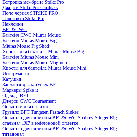
Ветровка мембрана Strike Pro
Джерси Strike Pro Coolpass
Поло черная STRIKE PRO
Толстовка Strike Pro
Наклейки
BFT&CWC
Бактейл CWC Miuras Mouse
Бактейл Miuras Mouse Big
Miuras Mouse Pig Shad
Хвосты для бактейла Miuras Mouse Big
Бактейл Miuras Mouse Mini
Бактейл Miuras Mouse Magnum
Хвосты для бактейла Miuras Mouse Mini
Инструменты
Катушки
Запчасти для катушек BFT
Маркеры Spike-it
Одежда BFT
Джерси CWC Tournament
Оснастки для силикона
Грузило BFT Tungsten Fastach Sinker
Оснастка для силикона BFT&CWC Shallow Stinger Rig
стальная 1X7 в нейлоновой оплетке
Оснастка для силикона BFT&CWC Shallow Stinger Rig
титановая