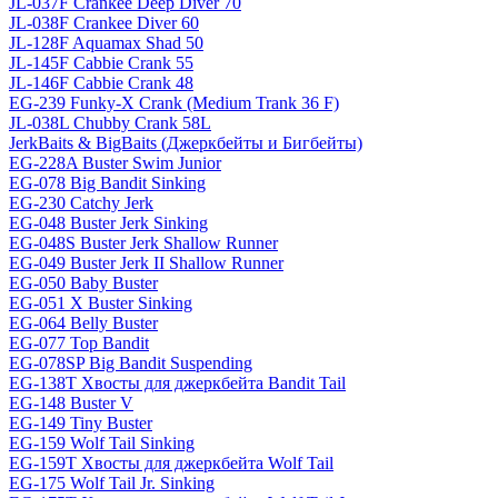
JL-037F Crankee Deep Diver 70
JL-038F Crankee Diver 60
JL-128F Aquamax Shad 50
JL-145F Cabbie Crank 55
JL-146F Cabbie Crank 48
EG-239 Funky-X Crank (Medium Trank 36 F)
JL-038L Chubby Crank 58L
JerkBaits & BigBaits (Джеркбейты и Бигбейты)
EG-228A Buster Swim Junior
EG-078 Big Bandit Sinking
EG-230 Catchy Jerk
EG-048 Buster Jerk Sinking
EG-048S Buster Jerk Shallow Runner
EG-049 Buster Jerk II Shallow Runner
EG-050 Baby Buster
EG-051 X Buster Sinking
EG-064 Belly Buster
EG-077 Top Bandit
EG-078SP Big Bandit Suspending
EG-138T Хвосты для джеркбейта Bandit Tail
EG-148 Buster V
EG-149 Tiny Buster
EG-159 Wolf Tail Sinking
EG-159T Хвосты для джеркбейта Wolf Tail
EG-175 Wolf Tail Jr. Sinking