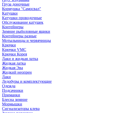
Груза доночные
Кормушка "Самосвал"
Катушки
Катушки проводочные
Обслуживание катушек
Контейнеры
Зимние рыболовные ящики
Контейнеры разные
Мотыльницы и червячницы
Крючки
Крючки VMC
Крючки Корея
Лаки и жидкая латка
Жидкая латка
Жидкая Эва
Жидкий неопрен
Лаки
Ледобуры и комплектующие
Одежда
Подсачники
Приманки
Блесна зимние
Мормышки
Сигнализаторы клева