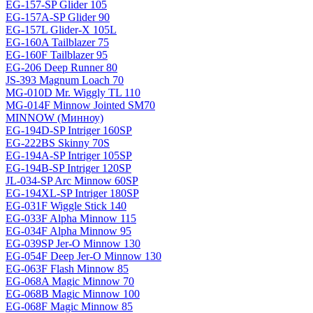
EG-157-SP Glider 105
EG-157A-SP Glider 90
EG-157L Glider-X 105L
EG-160A Tailblazer 75
EG-160F Tailblazer 95
EG-206 Deep Runner 80
JS-393 Magnum Loach 70
MG-010D Mr. Wiggly TL 110
MG-014F Minnow Jointed SM70
MINNOW (Минноу)
EG-194D-SP Intriger 160SP
EG-222BS Skinny 70S
EG-194A-SP Intriger 105SP
EG-194B-SP Intriger 120SP
JL-034-SP Arc Minnow 60SP
EG-194XL-SP Intriger 180SP
EG-031F Wiggle Stick 140
EG-033F Alpha Minnow 115
EG-034F Alpha Minnow 95
EG-039SP Jer-O Minnow 130
EG-054F Deep Jer-O Minnow 130
EG-063F Flash Minnow 85
EG-068A Magic Minnow 70
EG-068B Magic Minnow 100
EG-068F Magic Minnow 85