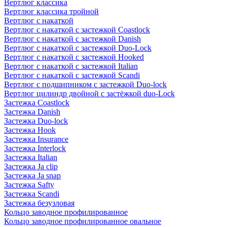
Вертлюг классика
Вертлюг классика тройной
Вертлюг с накаткой
Вертлюг с накаткой с застежкой Coastlock
Вертлюг с накаткой с застежкой Danish
Вертлюг с накаткой с застежкой Duo-Lock
Вертлюг с накаткой с застежкой Hooked
Вертлюг с накаткой с застежкой Italian
Вертлюг с накаткой с застежкой Scandi
Вертлюг с подшипником с застежкой Duo-lock
Вертлюг цилиндр двойной с застёжкой duo-Lock
Застежка Coastlock
Застежка Danish
Застежка Duo-lock
Застежка Hook
Застежка Insurance
Застежка Interlock
Застежка Italian
Застежка Ja clip
Застежка Ja snap
Застежка Safty
Застежка Scandi
Застежка безузловая
Кольцо заводное профилированное
Кольцо заводное профилированное овальное