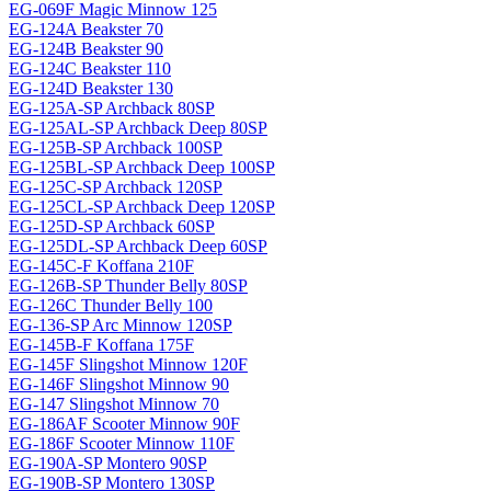
EG-069F Magiс Minnow 125
EG-124A Beakster 70
EG-124B Beakster 90
EG-124C Beakster 110
EG-124D Beakster 130
EG-125A-SP Archback 80SP
EG-125AL-SP Archback Deep 80SP
EG-125B-SP Archback 100SP
EG-125BL-SP Archback Deep 100SP
EG-125C-SP Archback 120SP
EG-125CL-SP Archback Deep 120SP
EG-125D-SP Archback 60SP
EG-125DL-SP Archback Deep 60SP
EG-145C-F Koffana 210F
EG-126B-SP Thunder Belly 80SP
EG-126C Thunder Belly 100
EG-136-SP Arc Minnow 120SP
EG-145B-F Koffana 175F
EG-145F Slingshot Minnow 120F
EG-146F Slingshot Minnow 90
EG-147 Slingshot Minnow 70
EG-186AF Scooter Minnow 90F
EG-186F Scooter Minnow 110F
EG-190A-SP Montero 90SP
EG-190B-SP Montero 130SP