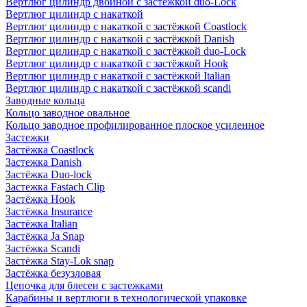
Вертлюг цилиндр двойной с застёжкой duo-Lock
Вертлюг цилиндр с накаткой
Вертлюг цилиндр с накаткой с застёжкой Coastlock
Вертлюг цилиндр с накаткой с застёжкой Danish
Вертлюг цилиндр с накаткой с застёжкой duo-Lock
Вертлюг цилиндр с накаткой с застёжкой Hook
Вертлюг цилиндр с накаткой с застёжкой Italian
Вертлюг цилиндр с накаткой с застёжкой scandi
Заводные кольца
Кольцо заводное овальное
Кольцо заводное профилированное плоское усиленное
Застежки
Застёжка Coastlock
Застежка Danish
Застёжка Duo-lock
Застежка Fastach Clip
Застёжка Hook
Застёжка Insurance
Застёжка Italian
Застёжка Ja Snap
Застёжка Scandi
Застёжка Stay-Lok snap
Застёжка безузловая
Цепочка для блесен с застежками
Карабины и вертлюги в технологической упаковке