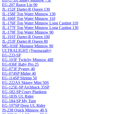
EG-173A Slinky Minnow 75F
EG-207 Razor Lip 90
JL-152F Darter-R Queen 130
JL-158F Top Water Minnow 130
JL-166F Top Water Minnow 110
JL-176F Top Water Minnow Long Casting 110
JL-177F Top Water Minnow Long Casting 130
JL-179F Top Water Minnow 90
JL-191F Darter-R Queen 100
JL-253F Darter-R Queen 80
MG-016F Mustang Minnow 90
ULTRALIGHT (Ультралайт)
EG-233-SP
EG-103F Twitchy Minnow 48F
EG-036F Baby Pro 25
EG-073F Pygmy 40
EG-074SP Midge 40
EG-114SP Shrimp 50
EG-222AS Skinny Mini 50S
EG-125E-SP Archback 35SP
EG-182-SP Crazy Plankton
EG-183S UL Rider
EG-184-SP My Turn
EG-197SP Deep UL Rider
JS-238 Quick Minnow 40 S