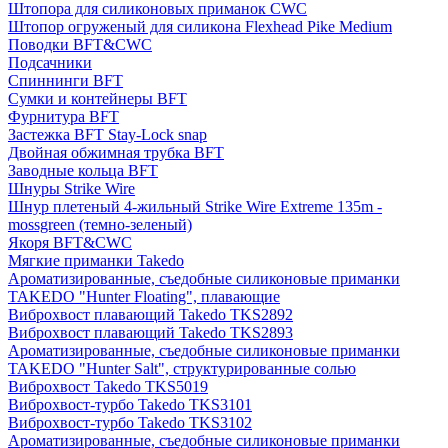
Штопора для силиконовых приманок CWC
Штопор огруженый для силикона Flexhead Pike Medium
Поводки BFT&CWC
Подсачники
Спиннинги BFT
Сумки и контейнеры BFT
Фурнитура BFT
Застежка BFT Stay-Lock snap
Двойная обжимная трубка BFT
Заводные кольца BFT
Шнуры Strike Wire
Шнур плетеный 4-жильный Strike Wire Extreme 135m -
mossgreen (темно-зеленый)
Якоря BFT&CWC
Мягкие приманки Takedo
Ароматизированные, съедобные силиконовые приманки
TAKEDO "Hunter Floating", плавающие
Виброхвост плавающий Takedo TKS2892
Виброхвост плавающий Takedo TKS2893
Ароматизированные, съедобные силиконовые приманки
TAKEDO "Hunter Salt", структурированные солью
Виброхвост Takedo TKS5019
Виброхвост-турбо Takedo TKS3101
Виброхвост-турбо Takedo TKS3102
Ароматизированные, съедобные силиконовые приманки