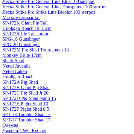
Леска Strike Pro General Line Blue 100 метров
Леска Strike Pro General Line Transparent 100 метров
Леска Strike Pro Strike Line Bicolor 100 метров
Мягкие приманки
SP-172K Giant Pig Tail
Hooligan Roach JR 15cm
SP-172R Pig Tail Junior
SPG-16 Gunslinger
SPG-20 Gunslinger
SP-172M Pig Shad Tournament 18
Monkey Brute 17cm
Shark Shad
Nettel Juvenile
Nettel Laken
Hooligan Roach
SP-172A Pig Shad
SP-172B Giant Pig Shad
SP-172C Pig Shad Jr 20
SP-172D Pig Shad Nano 15
SP-172E Piglet Shad 10
SP-172F Piglet Shad 8.5
SPT-13 Tumbler Shad 13
SPT-17 Tumbler Shad 17
Одежда
Джерси CWC ExCool