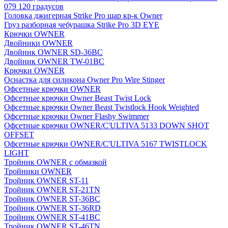
079 120 градусов
Головка джигерная Strike Pro шар кр-к Owner
Груз разборная чебурашка Strike Pro 3D EYE
Крючки OWNER
Двойники OWNER
Двойник OWNER SD-36BC
Двойник OWNER TW-01BC
Крючки OWNER
Оснастка для силикона Owner Pro Wire Stinger
Офсетные крючки OWNER
Офсетные крючки Owner Beast Twist Lock
Офсетные крючки Owner Beast Twistlock Hook Weighted
Офсетные крючки Owner Flashy Swimmer
Офсетные крючки OWNER/C'ULTIVA 5133 DOWN SHOT
OFFSET
Офсетные крючки OWNER/C'ULTIVA 5167 TWISTLOCK
LIGHT
Тройник OWNER с обмазкой
Тройники OWNER
Тройник OWNER ST-11
Тройник OWNER ST-21TN
Тройник OWNER ST-36BC
Тройник OWNER ST-36RD
Тройник OWNER ST-41BC
Тройник OWNER ST-46TN