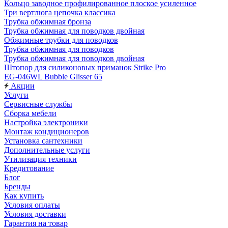
Кольцо заводное профилированное плоское усиленное
Три вертлюга цепочка классика
Трубка обжимная бронза
Трубка обжимная для поводков двойная
Обжимные трубки для поводков
Трубка обжимная для поводков
Трубка обжимная для поводков двойная
Штопор для силиконовых приманок Strike Pro
EG-046WL Bubble Glisser 65
Акции
Услуги
Сервисные службы
Сборка мебели
Настройка электроники
Монтаж кондиционеров
Установка сантехники
Дополнительные услуги
Утилизация техники
Кредитование
Блог
Бренды
Как купить
Условия оплаты
Условия доставки
Гарантия на товар