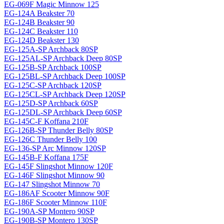
EG-069F Magiс Minnow 125
EG-124A Beakster 70
EG-124B Beakster 90
EG-124C Beakster 110
EG-124D Beakster 130
EG-125A-SP Archback 80SP
EG-125AL-SP Archback Deep 80SP
EG-125B-SP Archback 100SP
EG-125BL-SP Archback Deep 100SP
EG-125C-SP Archback 120SP
EG-125CL-SP Archback Deep 120SP
EG-125D-SP Archback 60SP
EG-125DL-SP Archback Deep 60SP
EG-145C-F Koffana 210F
EG-126B-SP Thunder Belly 80SP
EG-126C Thunder Belly 100
EG-136-SP Arc Minnow 120SP
EG-145B-F Koffana 175F
EG-145F Slingshot Minnow 120F
EG-146F Slingshot Minnow 90
EG-147 Slingshot Minnow 70
EG-186AF Scooter Minnow 90F
EG-186F Scooter Minnow 110F
EG-190A-SP Montero 90SP
EG-190B-SP Montero 130SP