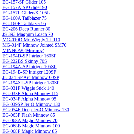
EG-157-SP Glider 105
EG-157A-SP Glider 90
EG-157L Glider-X 105L
EG-160A Tailblazer 75
EG-160F Tailblazer 95
EG-206 Deep Runner 80
JS-393 Magnum Loach 70
MG-010D Mr. Wiggly TL 110
MG-014F Minnow Jointed SM70
MINNOW (Минноу)
EG-194D-SP Intriger 160SP
EG-222BS Skinny 70S
EG-194A-SP Intriger 105SP
EG-194B-SP Intriger 120SP
JL-034-SP Arc Minnow 60SP
EG-194XL-SP Intriger 180SP
EG-031F Wiggle Stick 140
EG-033F Alpha Minnow 115
EG-034F Alpha Minnow 95
EG-039SP Jer-O Minnow 130
EG-054F Deep Jer-O Minnow 130
EG-063F Flash Minnow 85
EG-068A Magic Minnow 70
EG-068B Magic Minnow 100
EG-068F Magic Minnow 85