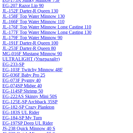
EG-173A Slinky Minnow 75F
EG-207 Razor Lip 90
JL-152F Darter-R Queen 130
JL-158F Top Water Minnow 130
JL-166F Top Water Minnow 110
JL-176F Top Water Minnow Long Casting 110
JL-177F Top Water Minnow Long Casting 130
JL-179F Top Water Minnow 90
JL-191F Darter-R Queen 100
JL-253F Darter-R Queen 80
MG-016F Mustang Minnow 90
ULTRALIGHT (Ультралайт)
EG-233-SP
EG-103F Twitchy Minnow 48F
EG-036F Baby Pro 25
EG-073F Pygmy 40
EG-074SP Midge 40
EG-114SP Shrimp 50
EG-222AS Skinny Mini 50S
EG-125E-SP Archback 35SP
EG-182-SP Crazy Plankton
EG-183S UL Rider
EG-184-SP My Turn
EG-197SP Deep UL Rider
JS-238 Quick Minnow 40 S