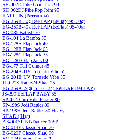
SH-002D Pike Giant Pop 90
SH-002DJ Pike Pop Joint 95
RATTLIN (Раттлины)
EG-259B-30g ReFLAP (BeFlap) 95-30gr
EG-259B-40g ReFLAP (BeFlap) 95-40gr
EG-086 Batfish 50
EG-104 La Bamba 55
EG-128A Flap Jack 40
EG-128B Flap Jack 65
EG-128C Flap Jack 75
EG-128D Flap Jack 90
EG-177 Tail Gunner 45
EG-204A-UV Tornado Vibe 65
EG-204B-UV Tornado Vibe 85
JL-027S Rattle-N-Shad 75
EG-259A-24g(JS-161-24) ReFLAP(BeFLAP)
JS-399 BeFLAP BABY 55
SP-027 Euro Vibe Floater 80
SP-198S Jedi Rattler 80
SP-198H Jedi Rattler 80 Heavy
SHAD (Шэд)
AS-001SP BT-Dancer 90SP
EG-013F Classic Shad 70
EG-020F Classic Shad 90
EG-044F Super Diver 70