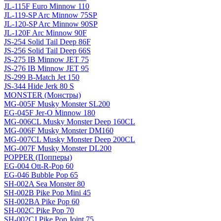
JL-115F Euro Minnow 110
JL-119-SP Arc Minnow 75SP
JL-120-SP Arc Minnow 90SP
JL-120F Arc Minnow 90F
JS-254 Solid Tail Deep 86F
JS-256 Solid Tail Deep 66S
JS-275 IB Minnow JET 75
JS-276 IB Minnow JET 95
JS-299 B-Match Jet 150
JS-344 Hide Jerk 80 S
MONSTER (Монстры)
MG-005F Musky Monster SL200
EG-045F Jer-O Minnow 180
MG-006CL Musky Monster Deep 160CL
MG-006F Musky Monster DM160
MG-007CL Musky Monster Deep 200CL
MG-007F Musky Monster DL200
POPPER (Попперы)
EG-004 Ott-R-Pop 60
EG-046 Bubble Pop 65
SH-002A Sea Monster 80
SH-002B Pike Pop Mini 45
SH-002BA Pike Pop 60
SH-002C Pike Pop 70
SH-002CJ Pike Pop Joint 75