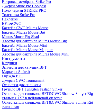
Ветровка мембрана Strike Pro
Джерси Strike Pro Coolpass
Поло черная STRIKE PRO
Толстовка Strike Pro
Наклейки
BFT&CWC
Бактейл CWC Miuras Mouse
Бактейл Miuras Mouse Big
Miuras Mouse Pig Shad
Хвосты для бактейла Miuras Mouse Big
Бактейл Miuras Mouse Mini
Бактейл Miuras Mouse Magnum
Хвосты для бактейла Miuras Mouse Mini
Инструменты
Катушки
Запчасти для катушек BFT
Маркеры Spike-it
Одежда BFT
Джерси CWC Tournament
Оснастки для силикона
Грузило BFT Tungsten Fastach Sinker
Оснастка для силикона BFT&CWC Shallow Stinger Rig
стальная 1X7 в нейлоновой оплетке
Оснастка для силикона BFT&CWC Shallow Stinger Rig
титановая