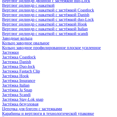
Вертлюг цилиндр двойной с застёжкой duo-Lock
Вертлюг цилиндр с накаткой
Вертлюг цилиндр с накаткой с застёжкой Coastlock
Вертлюг цилиндр с накаткой с застёжкой Danish
Вертлюг цилиндр с накаткой с застёжкой duo-Lock
Вертлюг цилиндр с накаткой с застёжкой Hook
Вертлюг цилиндр с накаткой с застёжкой Italian
Вертлюг цилиндр с накаткой с застёжкой scandi
Заводные кольца
Кольцо заводное овальное
Кольцо заводное профилированное плоское усиленное
Застежки
Застёжка Coastlock
Застежка Danish
Застёжка Duo-lock
Застежка Fastach Clip
Застёжка Hook
Застёжка Insurance
Застёжка Italian
Застёжка Ja Snap
Застёжка Scandi
Застёжка Stay-Lok snap
Застёжка безузловая
Цепочка для блесен с застежками
Карабины и вертлюги в технологической упаковке