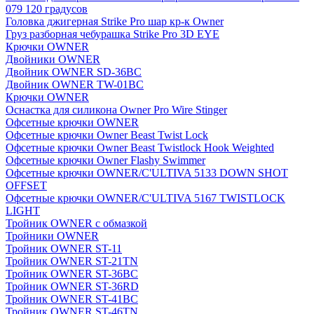
079 120 градусов
Головка джигерная Strike Pro шар кр-к Owner
Груз разборная чебурашка Strike Pro 3D EYE
Крючки OWNER
Двойники OWNER
Двойник OWNER SD-36BC
Двойник OWNER TW-01BC
Крючки OWNER
Оснастка для силикона Owner Pro Wire Stinger
Офсетные крючки OWNER
Офсетные крючки Owner Beast Twist Lock
Офсетные крючки Owner Beast Twistlock Hook Weighted
Офсетные крючки Owner Flashy Swimmer
Офсетные крючки OWNER/C'ULTIVA 5133 DOWN SHOT
OFFSET
Офсетные крючки OWNER/C'ULTIVA 5167 TWISTLOCK
LIGHT
Тройник OWNER с обмазкой
Тройники OWNER
Тройник OWNER ST-11
Тройник OWNER ST-21TN
Тройник OWNER ST-36BC
Тройник OWNER ST-36RD
Тройник OWNER ST-41BC
Тройник OWNER ST-46TN