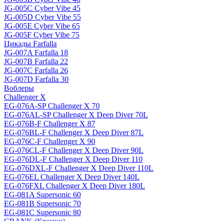
JG-005C Cyber Vibe 45
JG-005D Cyber Vibe 55
JG-005E Cyber Vibe 65
JG-005F Cyber Vibe 75
Цикады Farfalla
JG-007A Farfalla 18
JG-007B Farfalla 22
JG-007C Farfalla 26
JG-007D Farfalla 30
Воблеры
Challenger X
EG-076A-SP Challenger X 70
EG-076AL-SP Challenger X Deep Diver 70L
EG-076B-F Challenger X 87
EG-076BL-F Challenger X Deep Diver 87L
EG-076C-F Challenger X 90
EG-076CL-F Challenger X Deep Diver 90L
EG-076DL-F Challenger X Deep Diver 110
EG-076DXL-F Challenger X Deep Diver 110L
EG-076EL Challenger X Deep Diver 140L
EG-076FXL Challenger X Deep Diver 180L
EG-081A Supersonic 60
EG-081B Supersonic 70
EG-081C Supersonic 80