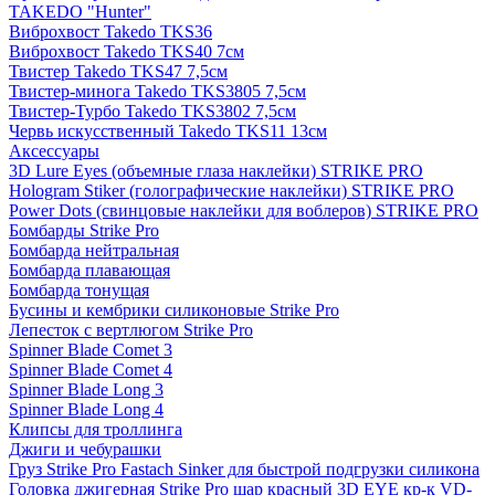
TAKEDO "Hunter"
Виброхвост Takedo TKS36
Виброхвост Takedo TKS40 7см
Твистер Takedo TKS47 7,5см
Твистер-минога Takedo TKS3805 7,5см
Твистер-Турбо Takedo TKS3802 7,5см
Червь искусственный Takedo TKS11 13см
Аксессуары
3D Lure Eyes (объемные глаза наклейки) STRIKE PRO
Hologram Stiker (голографические наклейки) STRIKE PRO
Power Dots (свинцовые наклейки для воблеров) STRIKE PRO
Бомбарды Strike Pro
Бомбарда нейтральная
Бомбарда плавающая
Бомбарда тонущая
Бусины и кембрики силиконовые Strike Pro
Лепесток с вертлюгом Strike Pro
Spinner Blade Comet 3
Spinner Blade Comet 4
Spinner Blade Long 3
Spinner Blade Long 4
Клипсы для троллинга
Джиги и чебурашки
Груз Strike Pro Fastach Sinker для быстрой подгрузки силикона
Головка джигерная Strike Pro шар красный 3D EYE кр-к VD-