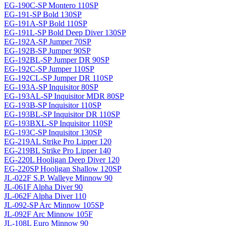
EG-190C-SP Montero 110SP
EG-191-SP Bold 130SP
EG-191A-SP Bold 110SP
EG-191L-SP Bold Deep Diver 130SP
EG-192A-SP Jumper 70SP
EG-192B-SP Jumper 90SP
EG-192BL-SP Jumper DR 90SP
EG-192C-SP Jumper 110SP
EG-192CL-SP Jumper DR 110SP
EG-193A-SP Inquisitor 80SP
EG-193AL-SP Inquisitor MDR 80SP
EG-193B-SP Inquisitor 110SP
EG-193BL-SP Inquisitor DR 110SP
EG-193BXL-SP Inquisitor 110SP
EG-193C-SP Inquisitor 130SP
EG-219AL Strike Pro Lipper 120
EG-219BL Strike Pro Lipper 140
EG-220L Hooligan Deep Diver 120
EG-220SP Hooligan Shallow 120SP
JL-022F S.P. Walleye Minnow 90
JL-061F Alpha Diver 90
JL-062F Alpha Diver 110
JL-092-SP Arc Minnow 105SP
JL-092F Arc Minnow 105F
JL-108L Euro Minnow 90