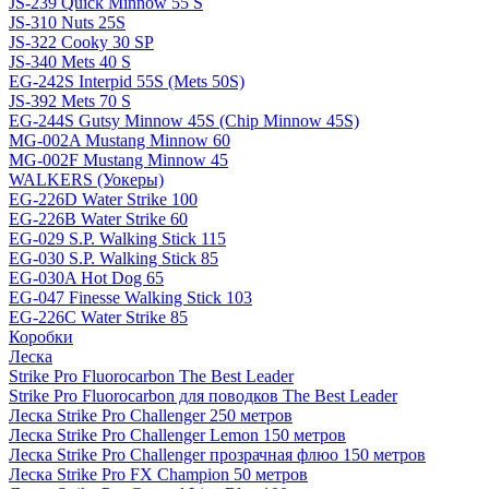
JS-239 Quick Minnow 55 S
JS-310 Nuts 25S
JS-322 Cooky 30 SP
JS-340 Mets 40 S
EG-242S Interpid 55S (Mets 50S)
JS-392 Mets 70 S
EG-244S Gutsy Minnow 45S (Chip Minnow 45S)
MG-002A Mustang Minnow 60
MG-002F Mustang Minnow 45
WALKERS (Уокеры)
EG-226D Water Strike 100
EG-226B Water Strike 60
EG-029 S.P. Walking Stick 115
EG-030 S.P. Walking Stick 85
EG-030A Hot Dog 65
EG-047 Finesse Walking Stick 103
EG-226C Water Strike 85
Коробки
Леска
Strike Pro Fluorocarbon The Best Leader
Strike Pro Fluorocarbon для поводков The Best Leader
Леска Strike Pro Challenger 250 метров
Леска Strike Pro Challenger Lemon 150 метров
Леска Strike Pro Challenger прозрачная флюо 150 метров
Леска Strike Pro FX Champion 50 метров