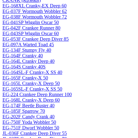
CRANK (Крэнки)
EG-168XL Cranky-EX Deep 60
EG-037F Wormouth Wobbler 62
EG-038F Wormouth Wobbler 72
EG-041SP Wigglin Oscar 50
EG-042F Crankee Runner 80
EG-043SP Wigglin Oscar 60
EG-053F Crankee Deep Diver 85
EG-097A Warted Toad 45
EG-134F Stumpy Fly 40
EG-164F Cranky 40
EG-164L Cranky Deep 40
EG-164S Cranky 40S
EG-164SL-F Cranky-X SS 40
EG-165F Cranky-X 50
EG-165L Cranky-X Deep 50
EG-165SL-F Cranky-X SS 50
EG-224 Crankee Deep Runner 100
EG-168L Cranky-X Deep 60
EG-174F Beetle Buster 40
EG-185F Sparrow 70
EG-202F Candy Crank 40
EG-750F Yoda Wobbler 50
EG-751F Dworf Wobbler 50
JL-036F Crankee Deep Diver 55