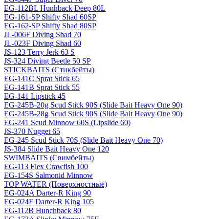
EG-112BL Hunhback Deep 80L
EG-161-SP Shifty Shad 60SP
EG-162-SP Shifty Shad 80SP
JL-006F Diving Shad 70
JL-023F Diving Shad 60
JS-123 Terry Jerk 63 S
JS-324 Diving Beetle 50 SP
STICKBAITS (Стикбейты)
EG-141C Sprat Stick 65
EG-141B Sprat Stick 55
EG-141 Lipstick 45
EG-245B-20g Scud Stick 90S (Slide Bait Heavy One 90)
EG-245B-28g Scud Stick 90S (Slide Bait Heavy One 90)
EG-241 Scud Minnow 60S (Lipslide 60)
JS-370 Nugget 65
EG-245 Scud Stick 70S (Slide Bait Heavy One 70)
JS-384 Slide Bait Heavy One 120
SWIMBAITS (Свимбейты)
EG-113 Flex Crawfish 100
EG-154S Salmonid Minnow
TOP WATER (Поверхностные)
EG-024A Darter-R King 90
EG-024F Darter-R King 105
EG-112B Hunchback 80