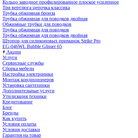
Кольцо заводное профилированное плоское усиленное
Три вертлюга цепочка классика
Трубка обжимная бронза
Трубка обжимная для поводков двойная
Обжимные трубки для поводков
Трубка обжимная для поводков
Трубка обжимная для поводков двойная
Штопор для силиконовых приманок Strike Pro
EG-046WL Bubble Glisser 65
Акции
Услуги
Сервисные службы
Сборка мебели
Настройка электроники
Монтаж кондиционеров
Установка сантехники
Дополнительные услуги
Утилизация техники
Кредитование
Блог
Бренды
Как купить
Условия оплаты
Условия доставки
Гарантия на товар