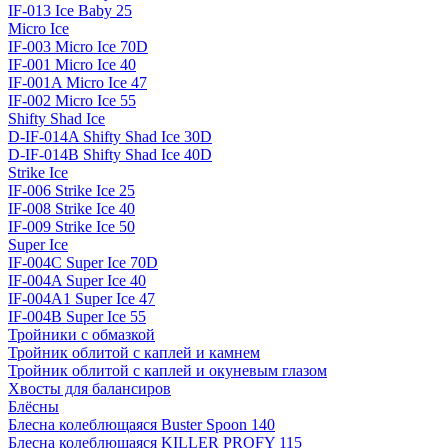
IF-013 Ice Baby 25
Micro Ice
IF-003 Micro Ice 70D
IF-001 Micro Ice 40
IF-001A Micro Ice 47
IF-002 Micro Ice 55
Shifty Shad Ice
D-IF-014A Shifty Shad Ice 30D
D-IF-014B Shifty Shad Ice 40D
Strike Ice
IF-006 Strike Ice 25
IF-008 Strike Ice 40
IF-009 Strike Ice 50
Super Ice
IF-004C Super Ice 70D
IF-004A Super Ice 40
IF-004A1 Super Ice 47
IF-004B Super Ice 55
Тройники с обмазкой
Тройник облитой с каплей и камнем
Тройник облитой с каплей и окуневым глазом
Хвосты для балансиров
Блёсны
Блесна колеблющаяся Buster Spoon 140
Блесна колеблющаяся KILLER PROFY 115