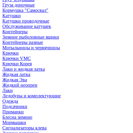
Груза доночные
Кормушка "Самосвал"
Катушки
Катушки проводочные
Обслуживание катушек
Контейнеры
Зимние рыболовные ящики
Контейнеры разные
Мотыльницы и червячницы
Крючки
Крючки VMC
Крючки Корея
Лаки и жидкая латка
Жидкая латка
Жидкая Эва
Жидкий неопрен
Лаки
Ледобуры и комплектующие
Одежда
Подсачники
Приманки
Блесна зимние
Мормышки
Сигнализаторы клева