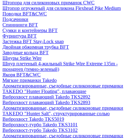
Штопора для силиконовых приманок CWC
Штопор огруженый для силикона Flexhead Pike Medium
Поводки BFT&CWC
Подсачники
Спиннинги BFT
Сумки и контейнеры BFT
Фурнитура BFT
Застежка BFT Stay-Lock snap
Двойная обжимная трубка BFT
Заводные кольца BFT
Шнуры Strike Wire
Шнур плетеный 4-жильный Strike Wire Extreme 135m -
mossgreen (темно-зеленый)
Якоря BFT&CWC
Мягкие приманки Takedo
Ароматизированные, съедобные силиконовые приманки
TAKEDO "Hunter Floating", плавающие
Виброхвост плавающий Takedo TKS2892
Виброхвост плавающий Takedo TKS2893
Ароматизированные, съедобные силиконовые приманки
TAKEDO "Hunter Salt", структурированные солью
Виброхвост Takedo TKS5019
Виброхвост-турбо Takedo TKS3101
Виброхвост-турбо Takedo TKS3102
Ароматизированные, съедобные силиконовые приманки