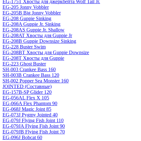
EG-175T Хвосты для джеркбейта Wolf Tail Jr.
EG-205 Jonny Vobbler
EG-205B Big Jonny Vobbler
EG-208 Guppie Sinking
EG-208A Guppie Jr. Sinking
EG-208AS Guppie Jr. Shallow
EG-208AT Хвосты для Guppie Jr
EG-208B Guppie Downsize Sinking
EG-228 Buster Swim
EG-208BT Хвосты для Guppie Downsize
EG-208T Хвосты для Guppie
EG-223 Ghost Buster
SH-003 Crankee Bass 160
SH-003B Crankee Bass 120
SH-002 Popper Sea Monster 160
JOINTED (Составные)
EG-157B-SP Glider 120
EG-056AL Flex X 105
EG-066A Flex Phantom 90
EG-068J Magic Joint 85
EG-073J Pygmy Jointed 40
EG-079J Flying Fish Joint 110
EG-079JA Flying Fish Joint 90
EG-079JB Flying Fish Joint 70
EG-096J Bobcat 60