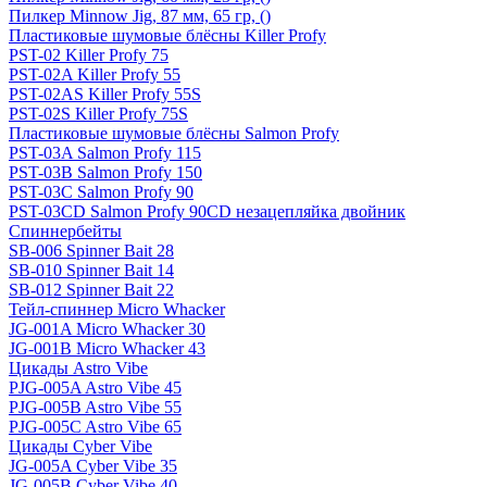
Пилкер Minnow Jig, 87 мм, 65 гр, ()
Пластиковые шумовые блёсны Killer Profy
PST-02 Killer Profy 75
PST-02A Killer Profy 55
PST-02AS Killer Profy 55S
PST-02S Killer Profy 75S
Пластиковые шумовые блёсны Salmon Profy
PST-03A Salmon Profy 115
PST-03B Salmon Profy 150
PST-03C Salmon Profy 90
PST-03CD Salmon Profy 90CD незацепляйка двойник
Спиннербейты
SB-006 Spinner Bait 28
SB-010 Spinner Bait 14
SB-012 Spinner Bait 22
Тейл-спиннер Micro Whacker
JG-001A Micro Whacker 30
JG-001B Micro Whacker 43
Цикады Astro Vibe
PJG-005A Astro Vibe 45
PJG-005B Astro Vibe 55
PJG-005C Astro Vibe 65
Цикады Cyber Vibe
JG-005A Cyber Vibe 35
JG-005B Cyber Vibe 40