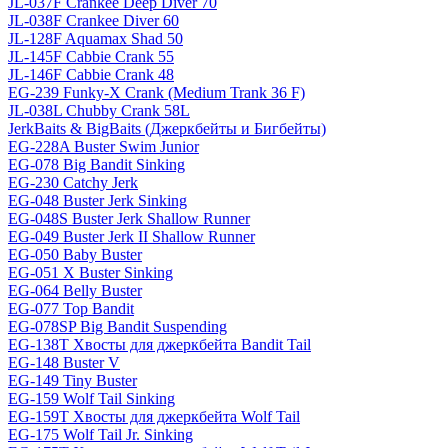
JL-037F Crankee Deep Diver 70
JL-038F Crankee Diver 60
JL-128F Aquamax Shad 50
JL-145F Cabbie Crank 55
JL-146F Cabbie Crank 48
EG-239 Funky-X Crank (Medium Trank 36 F)
JL-038L Chubby Crank 58L
JerkBaits & BigBaits (Джеркбейты и Бигбейты)
EG-228A Buster Swim Junior
EG-078 Big Bandit Sinking
EG-230 Catchy Jerk
EG-048 Buster Jerk Sinking
EG-048S Buster Jerk Shallow Runner
EG-049 Buster Jerk II Shallow Runner
EG-050 Baby Buster
EG-051 X Buster Sinking
EG-064 Belly Buster
EG-077 Top Bandit
EG-078SP Big Bandit Suspending
EG-138T Хвосты для джеркбейта Bandit Tail
EG-148 Buster V
EG-149 Tiny Buster
EG-159 Wolf Tail Sinking
EG-159T Хвосты для джеркбейта Wolf Tail
EG-175 Wolf Tail Jr. Sinking