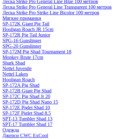
Леска Strike Pro General Line Blue 100 метров
Леска Strike Pro General Line Transparent 100 метров
Леска Strike Pro Strike Line Bicolor 100 метров
Мягкие приманки
SP-172K Giant Pig Tail
Hooligan Roach JR 15cm
SP-172R Pig Tail Junior
SPG-16 Gunslinger
SPG-20 Gunslinger
SP-172M Pig Shad Tournament 18
Monkey Brute 17cm
Shark Shad
Nettel Juvenile
Nettel Laken
Hooligan Roach
SP-172A Pig Shad
SP-172B Giant Pig Shad
SP-172C Pig Shad Jr 20
SP-172D Pig Shad Nano 15
SP-172E Piglet Shad 10
SP-172F Piglet Shad 8.5
SPT-13 Tumbler Shad 13
SPT-17 Tumbler Shad 17
Одежда
Джерси CWC ExCool