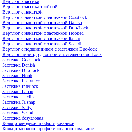
Вертлюг классика
Вертлюг классика тройной
Вертлюг с накаткой
Вертлюг с накаткой с застежкой Coastlock
Вертлюг с накаткой с застежкой Danish
Вертлюг с накаткой с застежкой Duo-Lock
Вертлюг с накаткой с застежкой Hooked
Вертлюг с накаткой с застежкой Italian
Вертлюг с накаткой с застежкой Scandi
Вертлюг с подшипником с застежкой Duo-lock
Вертлюг цилиндр двойной с застёжкой duo-Lock
Застежка Coastlock
Застежка Danish
Застежка Duo-lock
Застежка Hook
Застежка Insurance
Застежка Interlock
Застежка Italian
Застежка Ja clip
Застежка Ja snap
Застежка Safty
Застежка Scandi
Застежка безузловая
Кольцо заводное профилированное
Кольцо заводное профилированное овальное