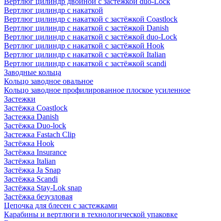
Вертлюг цилиндр двойной с застёжкой duo-Lock
Вертлюг цилиндр с накаткой
Вертлюг цилиндр с накаткой с застёжкой Coastlock
Вертлюг цилиндр с накаткой с застёжкой Danish
Вертлюг цилиндр с накаткой с застёжкой duo-Lock
Вертлюг цилиндр с накаткой с застёжкой Hook
Вертлюг цилиндр с накаткой с застёжкой Italian
Вертлюг цилиндр с накаткой с застёжкой scandi
Заводные кольца
Кольцо заводное овальное
Кольцо заводное профилированное плоское усиленное
Застежки
Застёжка Coastlock
Застежка Danish
Застёжка Duo-lock
Застежка Fastach Clip
Застёжка Hook
Застёжка Insurance
Застёжка Italian
Застёжка Ja Snap
Застёжка Scandi
Застёжка Stay-Lok snap
Застёжка безузловая
Цепочка для блесен с застежками
Карабины и вертлюги в технологической упаковке