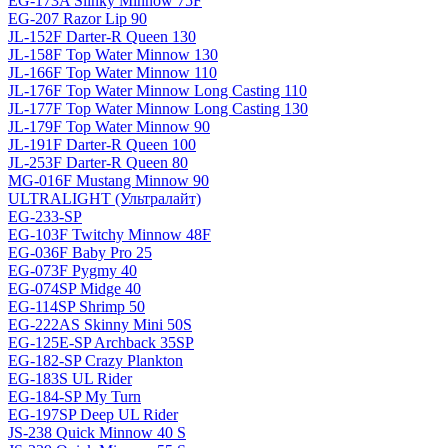
EG-173A Slinky Minnow 75F
EG-207 Razor Lip 90
JL-152F Darter-R Queen 130
JL-158F Top Water Minnow 130
JL-166F Top Water Minnow 110
JL-176F Top Water Minnow Long Casting 110
JL-177F Top Water Minnow Long Casting 130
JL-179F Top Water Minnow 90
JL-191F Darter-R Queen 100
JL-253F Darter-R Queen 80
MG-016F Mustang Minnow 90
ULTRALIGHT (Ультралайт)
EG-233-SP
EG-103F Twitchy Minnow 48F
EG-036F Baby Pro 25
EG-073F Pygmy 40
EG-074SP Midge 40
EG-114SP Shrimp 50
EG-222AS Skinny Mini 50S
EG-125E-SP Archback 35SP
EG-182-SP Crazy Plankton
EG-183S UL Rider
EG-184-SP My Turn
EG-197SP Deep UL Rider
JS-238 Quick Minnow 40 S