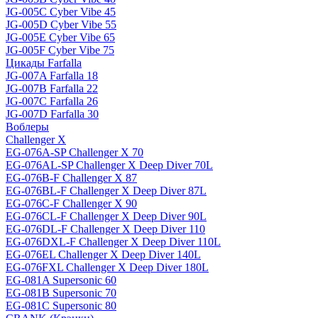
JG-005C Cyber Vibe 45
JG-005D Cyber Vibe 55
JG-005E Cyber Vibe 65
JG-005F Cyber Vibe 75
Цикады Farfalla
JG-007A Farfalla 18
JG-007B Farfalla 22
JG-007C Farfalla 26
JG-007D Farfalla 30
Воблеры
Challenger X
EG-076A-SP Challenger X 70
EG-076AL-SP Challenger X Deep Diver 70L
EG-076B-F Challenger X 87
EG-076BL-F Challenger X Deep Diver 87L
EG-076C-F Challenger X 90
EG-076CL-F Challenger X Deep Diver 90L
EG-076DL-F Challenger X Deep Diver 110
EG-076DXL-F Challenger X Deep Diver 110L
EG-076EL Challenger X Deep Diver 140L
EG-076FXL Challenger X Deep Diver 180L
EG-081A Supersonic 60
EG-081B Supersonic 70
EG-081C Supersonic 80