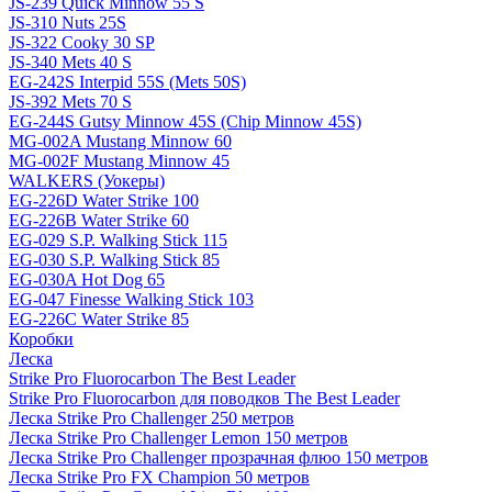
JS-239 Quick Minnow 55 S
JS-310 Nuts 25S
JS-322 Cooky 30 SP
JS-340 Mets 40 S
EG-242S Interpid 55S (Mets 50S)
JS-392 Mets 70 S
EG-244S Gutsy Minnow 45S (Chip Minnow 45S)
MG-002A Mustang Minnow 60
MG-002F Mustang Minnow 45
WALKERS (Уокеры)
EG-226D Water Strike 100
EG-226B Water Strike 60
EG-029 S.P. Walking Stick 115
EG-030 S.P. Walking Stick 85
EG-030A Hot Dog 65
EG-047 Finesse Walking Stick 103
EG-226C Water Strike 85
Коробки
Леска
Strike Pro Fluorocarbon The Best Leader
Strike Pro Fluorocarbon для поводков The Best Leader
Леска Strike Pro Challenger 250 метров
Леска Strike Pro Challenger Lemon 150 метров
Леска Strike Pro Challenger прозрачная флюо 150 метров
Леска Strike Pro FX Champion 50 метров