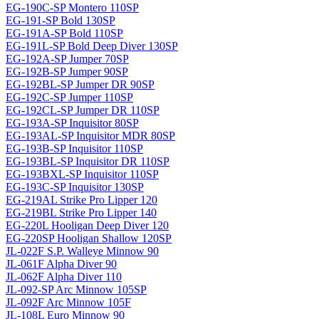
EG-190C-SP Montero 110SP
EG-191-SP Bold 130SP
EG-191A-SP Bold 110SP
EG-191L-SP Bold Deep Diver 130SP
EG-192A-SP Jumper 70SP
EG-192B-SP Jumper 90SP
EG-192BL-SP Jumper DR 90SP
EG-192C-SP Jumper 110SP
EG-192CL-SP Jumper DR 110SP
EG-193A-SP Inquisitor 80SP
EG-193AL-SP Inquisitor MDR 80SP
EG-193B-SP Inquisitor 110SP
EG-193BL-SP Inquisitor DR 110SP
EG-193BXL-SP Inquisitor 110SP
EG-193C-SP Inquisitor 130SP
EG-219AL Strike Pro Lipper 120
EG-219BL Strike Pro Lipper 140
EG-220L Hooligan Deep Diver 120
EG-220SP Hooligan Shallow 120SP
JL-022F S.P. Walleye Minnow 90
JL-061F Alpha Diver 90
JL-062F Alpha Diver 110
JL-092-SP Arc Minnow 105SP
JL-092F Arc Minnow 105F
JL-108L Euro Minnow 90