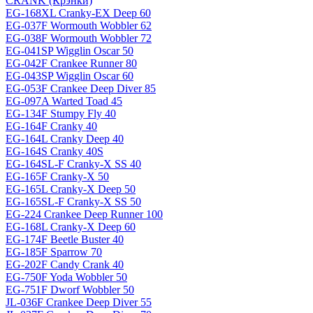
CRANK (Крэнки)
EG-168XL Cranky-EX Deep 60
EG-037F Wormouth Wobbler 62
EG-038F Wormouth Wobbler 72
EG-041SP Wigglin Oscar 50
EG-042F Crankee Runner 80
EG-043SP Wigglin Oscar 60
EG-053F Crankee Deep Diver 85
EG-097A Warted Toad 45
EG-134F Stumpy Fly 40
EG-164F Cranky 40
EG-164L Cranky Deep 40
EG-164S Cranky 40S
EG-164SL-F Cranky-X SS 40
EG-165F Cranky-X 50
EG-165L Cranky-X Deep 50
EG-165SL-F Cranky-X SS 50
EG-224 Crankee Deep Runner 100
EG-168L Cranky-X Deep 60
EG-174F Beetle Buster 40
EG-185F Sparrow 70
EG-202F Candy Crank 40
EG-750F Yoda Wobbler 50
EG-751F Dworf Wobbler 50
JL-036F Crankee Deep Diver 55