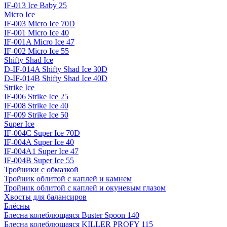
IF-013 Ice Baby 25
Micro Ice
IF-003 Micro Ice 70D
IF-001 Micro Ice 40
IF-001A Micro Ice 47
IF-002 Micro Ice 55
Shifty Shad Ice
D-IF-014A Shifty Shad Ice 30D
D-IF-014B Shifty Shad Ice 40D
Strike Ice
IF-006 Strike Ice 25
IF-008 Strike Ice 40
IF-009 Strike Ice 50
Super Ice
IF-004C Super Ice 70D
IF-004A Super Ice 40
IF-004A1 Super Ice 47
IF-004B Super Ice 55
Тройники с обмазкой
Тройник облитой с каплей и камнем
Тройник облитой с каплей и окуневым глазом
Хвосты для балансиров
Блёсны
Блесна колеблющаяся Buster Spoon 140
Блесна колеблющаяся KILLER PROFY 115