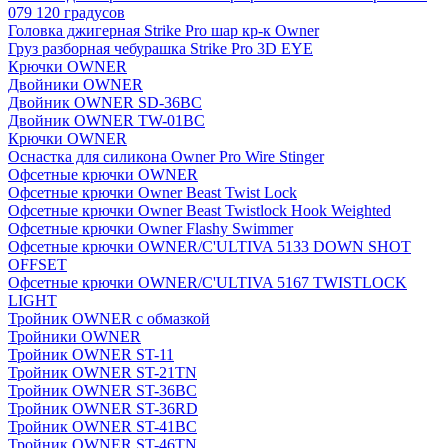
079 120 градусов
Головка джигерная Strike Pro шар кр-к Owner
Груз разборная чебурашка Strike Pro 3D EYE
Крючки OWNER
Двойники OWNER
Двойник OWNER SD-36BC
Двойник OWNER TW-01BC
Крючки OWNER
Оснастка для силикона Owner Pro Wire Stinger
Офсетные крючки OWNER
Офсетные крючки Owner Beast Twist Lock
Офсетные крючки Owner Beast Twistlock Hook Weighted
Офсетные крючки Owner Flashy Swimmer
Офсетные крючки OWNER/C'ULTIVA 5133 DOWN SHOT
OFFSET
Офсетные крючки OWNER/C'ULTIVA 5167 TWISTLOCK
LIGHT
Тройник OWNER с обмазкой
Тройники OWNER
Тройник OWNER ST-11
Тройник OWNER ST-21TN
Тройник OWNER ST-36BC
Тройник OWNER ST-36RD
Тройник OWNER ST-41BC
Тройник OWNER ST-46TN