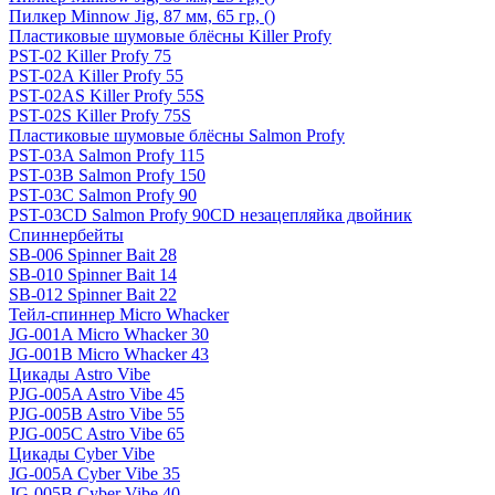
Пилкер Minnow Jig, 87 мм, 65 гр, ()
Пластиковые шумовые блёсны Killer Profy
PST-02 Killer Profy 75
PST-02A Killer Profy 55
PST-02AS Killer Profy 55S
PST-02S Killer Profy 75S
Пластиковые шумовые блёсны Salmon Profy
PST-03A Salmon Profy 115
PST-03B Salmon Profy 150
PST-03C Salmon Profy 90
PST-03CD Salmon Profy 90CD незацепляйка двойник
Спиннербейты
SB-006 Spinner Bait 28
SB-010 Spinner Bait 14
SB-012 Spinner Bait 22
Тейл-спиннер Micro Whacker
JG-001A Micro Whacker 30
JG-001B Micro Whacker 43
Цикады Astro Vibe
PJG-005A Astro Vibe 45
PJG-005B Astro Vibe 55
PJG-005C Astro Vibe 65
Цикады Cyber Vibe
JG-005A Cyber Vibe 35
JG-005B Cyber Vibe 40