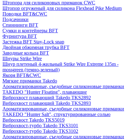
Штопора для силиконовых приманок CWC
Штопор огруженый для силикона Flexhead Pike Medium
Поводки BFT&CWC
Подсачники
Спиннинги BFT
Сумки и контейнеры BFT
Фурнитура BFT
Застежка BFT Stay-Lock snap
Двойная обжимная трубка BFT
Заводные кольца BFT
Шнуры Strike Wire
Шнур плетеный 4-жильный Strike Wire Extreme 135m -
mossgreen (темно-зеленый)
Якоря BFT&CWC
Мягкие приманки Takedo
Ароматизированные, съедобные силиконовые приманки
TAKEDO "Hunter Floating", плавающие
Виброхвост плавающий Takedo TKS2892
Виброхвост плавающий Takedo TKS2893
Ароматизированные, съедобные силиконовые приманки
TAKEDO "Hunter Salt", структурированные солью
Виброхвост Takedo TKS5019
Виброхвост-турбо Takedo TKS3101
Виброхвост-турбо Takedo TKS3102
Ароматизированные, съедобные силиконовые приманки