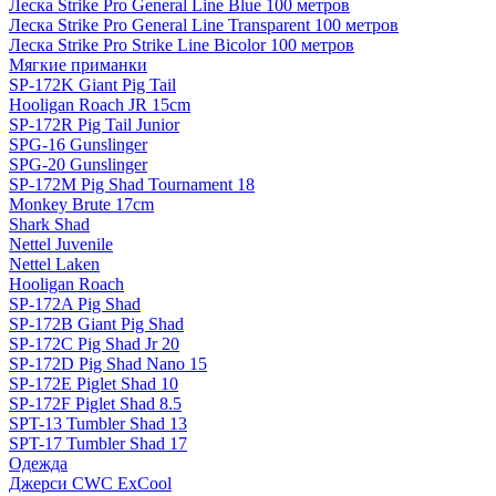
Леска Strike Pro General Line Blue 100 метров
Леска Strike Pro General Line Transparent 100 метров
Леска Strike Pro Strike Line Bicolor 100 метров
Мягкие приманки
SP-172K Giant Pig Tail
Hooligan Roach JR 15cm
SP-172R Pig Tail Junior
SPG-16 Gunslinger
SPG-20 Gunslinger
SP-172M Pig Shad Tournament 18
Monkey Brute 17cm
Shark Shad
Nettel Juvenile
Nettel Laken
Hooligan Roach
SP-172A Pig Shad
SP-172B Giant Pig Shad
SP-172C Pig Shad Jr 20
SP-172D Pig Shad Nano 15
SP-172E Piglet Shad 10
SP-172F Piglet Shad 8.5
SPT-13 Tumbler Shad 13
SPT-17 Tumbler Shad 17
Одежда
Джерси CWC ExCool