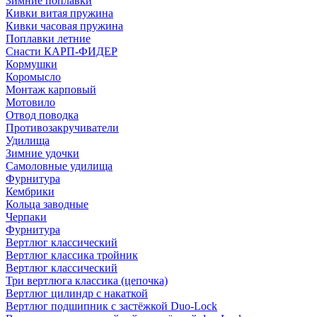
Зимние поплавки
Кивки витая пружина
Кивки часовая пружина
Поплавки летние
Снасти КАРП-ФИДЕР
Кормушки
Коромысло
Монтаж карповый
Мотовило
Отвод поводка
Противозакручиватели
Удилища
Зимние удочки
Самоловные удилища
Фурнитура
Кембрики
Кольца заводные
Черпаки
Фурнитура
Вертлюг классический
Вертлюг классика тройник
Вертлюг классический
Три вертлюга классика (цепочка)
Вертлюг цилиндр с накаткой
Вертлюг подшипник с застёжкой Duo-Lock