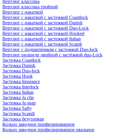
Вертлюг классика
Вертлюг классика тройной
Вертлюг с накаткой
Вертлюг с накаткой с застежкой Coastlock
Вертлюг с накаткой с застежкой Danish
Вертлюг с накаткой с застежкой Duo-Lock
Вертлюг с накаткой с застежкой Hooked
Вертлюг с накаткой с застежкой Italian
Вертлюг с накаткой с застежкой Scandi
Вертлюг с подшипником с застежкой Duo-lock
Вертлюг цилиндр двойной с застёжкой duo-Lock
Застежка Coastlock
Застежка Danish
Застежка Duo-lock
Застежка Hook
Застежка Insurance
Застежка Interlock
Застежка Italian
Застежка Ja clip
Застежка Ja snap
Застежка Safty
Застежка Scandi
Застежка безузловая
Кольцо заводное профилированное
Кольцо заводное профилированное овальное