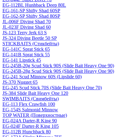
EG-112BL Hunhback Deep 80L
EG-161-SP Shifty Shad 60SP
EG-162-SP Shifty Shad 80SP
JL-006F Diving Shad 70
JL-023F Diving Shad 60
JS-123 Terry Jerk 63 S
JS-324 Diving Beetle 50 SP
STICKBAITS (Стикбейты)
EG-141C Sprat Stick 65
EG-141B Sprat Stick 55
EG-141 Lipstick 45
EG-245B-20g Scud Stick 90S (Slide Bait Heavy One 90)
EG-245B-28g Scud Stick 90S (Slide Bait Heavy One 90)
EG-241 Scud Minnow 60S (Lipslide 60)
JS-370 Nugget 65
EG-245 Scud Stick 70S (Slide Bait Heavy One 70)
JS-384 Slide Bait Heavy One 120
SWIMBAITS (Свимбейты)
EG-113 Flex Crawfish 100
EG-154S Salmonid Minnow
TOP WATER (Поверхностные)
EG-024A Darter-R King 90
EG-024F Darter-R King 105
EG-112B Hunchback 80