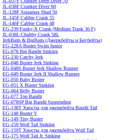
JL-037F Crankee Deep Diver 70
JL-038F Crankee Diver 60
JL-128F Aquamax Shad 50
JL-145F Cabbie Crank 55
JL-146F Cabbie Crank 48
EG-239 Funky-X Crank (Medium Trank 36 F)
JL-038L Chubby Crank 58L
JerkBaits & BigBaits (Джеркбейты и Бигбейты)
EG-228A Buster Swim Junior
EG-078 Big Bandit Sinking
EG-230 Catchy Jerk
EG-048 Buster Jerk Sinking
EG-048S Buster Jerk Shallow Runner
EG-049 Buster Jerk II Shallow Runner
EG-050 Baby Buster
EG-051 X Buster Sinking
EG-064 Belly Buster
EG-077 Top Bandit
EG-078SP Big Bandit Suspending
EG-138T Хвосты для джеркбейта Bandit Tail
EG-148 Buster V
EG-149 Tiny Buster
EG-159 Wolf Tail Sinking
EG-159T Хвосты для джеркбейта Wolf Tail
EG-175 Wolf Tail Jr. Sinking