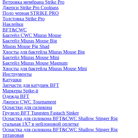
Ветровка мембрана Strike Pro
Джерси Strike Pro Coolpass
Поло черная STRIKE PRO
Толстовка Strike Pro
Наклейки
BFT&CWC
Бактейл CWC Miuras Mouse
Бактейл Miuras Mouse Big
Miuras Mouse Pig Shad
Хвосты для бактейла Miuras Mouse Big
Бактейл Miuras Mouse Mini
Бактейл Miuras Mouse Magnum
Хвосты для бактейла Miuras Mouse Mini
Инструменты
Катушки
Запчасти для катушек BFT
Маркеры Spike-it
Одежда BFT
Джерси CWC Tournament
Оснастки для силикона
Грузило BFT Tungsten Fastach Sinker
Оснастка для силикона BFT&CWC Shallow Stinger Rig
стальная 1X7 в нейлоновой оплетке
Оснастка для силикона BFT&CWC Shallow Stinger Rig
титановая