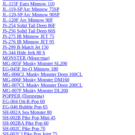
JL-115F Euro Minnow 110
JL-119-SP Arc Minnow 75SP
JL-120-SP Arc Minnow 90SP
JL-120F Arc Minnow 90F
JS-254 Solid Tail Deep 86F
JS-256 Solid Tail Deep 66S
JS-275 IB Minnow JET 75
JS-276 IB Minnow JET 95
JS-299 B-Match Jet 150
JS-344 Hide Jerk 80 S
MONSTER (Монстры)
MG-005F Musky Monster SL200
EG-045F Jer-O Minnow 180
MG-006CL Musky Monster Deep 160CL
MG-006F Musky Monster DM160
MG-007CL Musky Monster Deep 200CL
MG-007F Musky Monster DL200
POPPER (Попперы)
EG-004 Ott-R-Pop 60
EG-046 Bubble Pop 65
SH-002A Sea Monster 80
SH-002B Pike Pop Mini 45
SH-002BA Pike Pop 60
SH-002C Pike Pop 70
SH-002CJ Pike Pop Joint 75