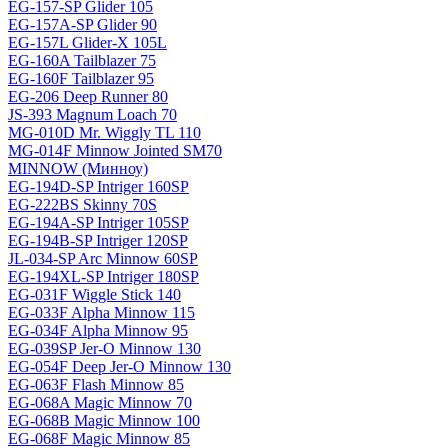
EG-157-SP Glider 105
EG-157A-SP Glider 90
EG-157L Glider-X 105L
EG-160A Tailblazer 75
EG-160F Tailblazer 95
EG-206 Deep Runner 80
JS-393 Magnum Loach 70
MG-010D Mr. Wiggly TL 110
MG-014F Minnow Jointed SM70
MINNOW (Минноу)
EG-194D-SP Intriger 160SP
EG-222BS Skinny 70S
EG-194A-SP Intriger 105SP
EG-194B-SP Intriger 120SP
JL-034-SP Arc Minnow 60SP
EG-194XL-SP Intriger 180SP
EG-031F Wiggle Stick 140
EG-033F Alpha Minnow 115
EG-034F Alpha Minnow 95
EG-039SP Jer-O Minnow 130
EG-054F Deep Jer-O Minnow 130
EG-063F Flash Minnow 85
EG-068A Magic Minnow 70
EG-068B Magic Minnow 100
EG-068F Magic Minnow 85