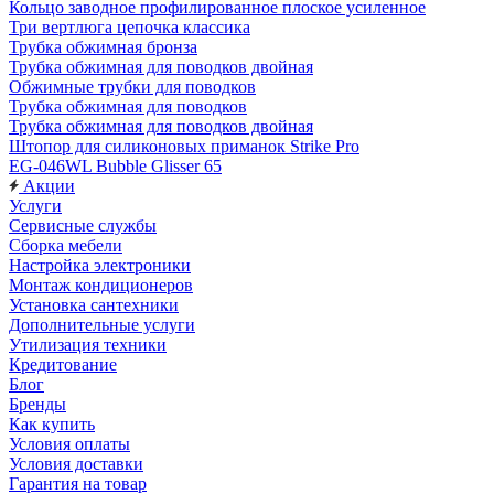
Кольцо заводное профилированное плоское усиленное
Три вертлюга цепочка классика
Трубка обжимная бронза
Трубка обжимная для поводков двойная
Обжимные трубки для поводков
Трубка обжимная для поводков
Трубка обжимная для поводков двойная
Штопор для силиконовых приманок Strike Pro
EG-046WL Bubble Glisser 65
Акции
Услуги
Сервисные службы
Сборка мебели
Настройка электроники
Монтаж кондиционеров
Установка сантехники
Дополнительные услуги
Утилизация техники
Кредитование
Блог
Бренды
Как купить
Условия оплаты
Условия доставки
Гарантия на товар