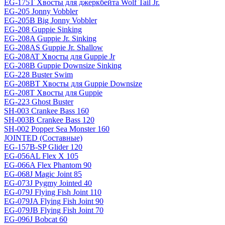
EG-175T Хвосты для джеркбейта Wolf Tail Jr.
EG-205 Jonny Vobbler
EG-205B Big Jonny Vobbler
EG-208 Guppie Sinking
EG-208A Guppie Jr. Sinking
EG-208AS Guppie Jr. Shallow
EG-208AT Хвосты для Guppie Jr
EG-208B Guppie Downsize Sinking
EG-228 Buster Swim
EG-208BT Хвосты для Guppie Downsize
EG-208T Хвосты для Guppie
EG-223 Ghost Buster
SH-003 Crankee Bass 160
SH-003B Crankee Bass 120
SH-002 Popper Sea Monster 160
JOINTED (Составные)
EG-157B-SP Glider 120
EG-056AL Flex X 105
EG-066A Flex Phantom 90
EG-068J Magic Joint 85
EG-073J Pygmy Jointed 40
EG-079J Flying Fish Joint 110
EG-079JA Flying Fish Joint 90
EG-079JB Flying Fish Joint 70
EG-096J Bobcat 60