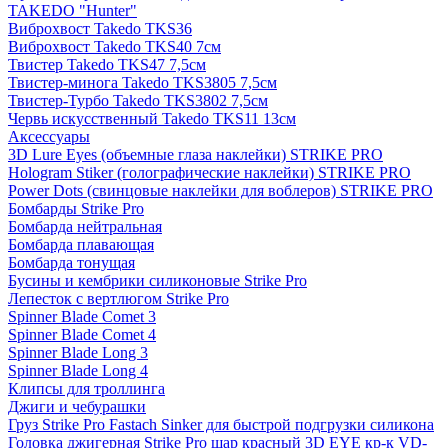
TAKEDO "Hunter"
Виброхвост Takedo TKS36
Виброхвост Takedo TKS40 7см
Твистер Takedo TKS47 7,5см
Твистер-минога Takedo TKS3805 7,5см
Твистер-Турбо Takedo TKS3802 7,5см
Червь искусственный Takedo TKS11 13см
Аксессуары
3D Lure Eyes (объемные глаза наклейки) STRIKE PRO
Hologram Stiker (голографические наклейки) STRIKE PRO
Power Dots (свинцовые наклейки для воблеров) STRIKE PRO
Бомбарды Strike Pro
Бомбарда нейтральная
Бомбарда плавающая
Бомбарда тонущая
Бусины и кембрики силиконовые Strike Pro
Лепесток с вертлюгом Strike Pro
Spinner Blade Comet 3
Spinner Blade Comet 4
Spinner Blade Long 3
Spinner Blade Long 4
Клипсы для троллинга
Джиги и чебурашки
Груз Strike Pro Fastach Sinker для быстрой подгрузки силикона
Головка джигерная Strike Pro шар красный 3D EYE кр-к VD-