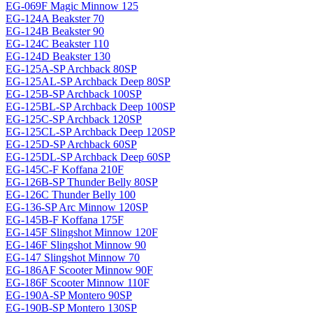
EG-069F Magiс Minnow 125
EG-124A Beakster 70
EG-124B Beakster 90
EG-124C Beakster 110
EG-124D Beakster 130
EG-125A-SP Archback 80SP
EG-125AL-SP Archback Deep 80SP
EG-125B-SP Archback 100SP
EG-125BL-SP Archback Deep 100SP
EG-125C-SP Archback 120SP
EG-125CL-SP Archback Deep 120SP
EG-125D-SP Archback 60SP
EG-125DL-SP Archback Deep 60SP
EG-145C-F Koffana 210F
EG-126B-SP Thunder Belly 80SP
EG-126C Thunder Belly 100
EG-136-SP Arc Minnow 120SP
EG-145B-F Koffana 175F
EG-145F Slingshot Minnow 120F
EG-146F Slingshot Minnow 90
EG-147 Slingshot Minnow 70
EG-186AF Scooter Minnow 90F
EG-186F Scooter Minnow 110F
EG-190A-SP Montero 90SP
EG-190B-SP Montero 130SP