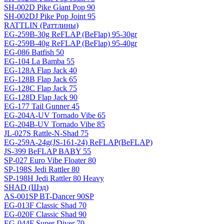
SH-002D Pike Giant Pop 90
SH-002DJ Pike Pop Joint 95
RATTLIN (Раттлины)
EG-259B-30g ReFLAP (BeFlap) 95-30gr
EG-259B-40g ReFLAP (BeFlap) 95-40gr
EG-086 Batfish 50
EG-104 La Bamba 55
EG-128A Flap Jack 40
EG-128B Flap Jack 65
EG-128C Flap Jack 75
EG-128D Flap Jack 90
EG-177 Tail Gunner 45
EG-204A-UV Tornado Vibe 65
EG-204B-UV Tornado Vibe 85
JL-027S Rattle-N-Shad 75
EG-259A-24g(JS-161-24) ReFLAP(BeFLAP)
JS-399 BeFLAP BABY 55
SP-027 Euro Vibe Floater 80
SP-198S Jedi Rattler 80
SP-198H Jedi Rattler 80 Heavy
SHAD (Шэд)
AS-001SP BT-Dancer 90SP
EG-013F Classic Shad 70
EG-020F Classic Shad 90
EG-044F Super Diver 70