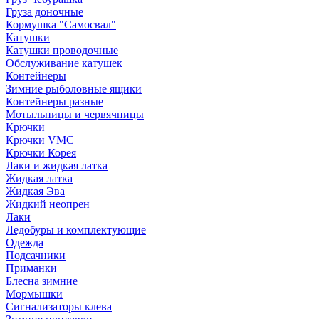
Груза доночные
Кормушка "Самосвал"
Катушки
Катушки проводочные
Обслуживание катушек
Контейнеры
Зимние рыболовные ящики
Контейнеры разные
Мотыльницы и червячницы
Крючки
Крючки VMC
Крючки Корея
Лаки и жидкая латка
Жидкая латка
Жидкая Эва
Жидкий неопрен
Лаки
Ледобуры и комплектующие
Одежда
Подсачники
Приманки
Блесна зимние
Мормышки
Сигнализаторы клева