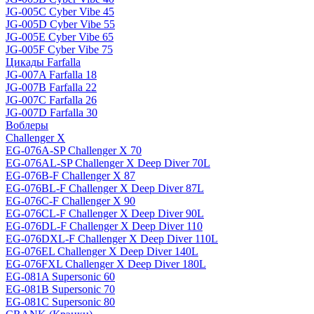
JG-005C Cyber Vibe 45
JG-005D Cyber Vibe 55
JG-005E Cyber Vibe 65
JG-005F Cyber Vibe 75
Цикады Farfalla
JG-007A Farfalla 18
JG-007B Farfalla 22
JG-007C Farfalla 26
JG-007D Farfalla 30
Воблеры
Challenger X
EG-076A-SP Challenger X 70
EG-076AL-SP Challenger X Deep Diver 70L
EG-076B-F Challenger X 87
EG-076BL-F Challenger X Deep Diver 87L
EG-076C-F Challenger X 90
EG-076CL-F Challenger X Deep Diver 90L
EG-076DL-F Challenger X Deep Diver 110
EG-076DXL-F Challenger X Deep Diver 110L
EG-076EL Challenger X Deep Diver 140L
EG-076FXL Challenger X Deep Diver 180L
EG-081A Supersonic 60
EG-081B Supersonic 70
EG-081C Supersonic 80