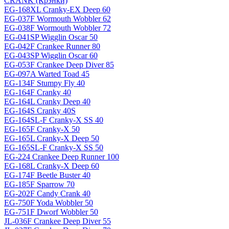
CRANK (Крэнки)
EG-168XL Cranky-EX Deep 60
EG-037F Wormouth Wobbler 62
EG-038F Wormouth Wobbler 72
EG-041SP Wigglin Oscar 50
EG-042F Crankee Runner 80
EG-043SP Wigglin Oscar 60
EG-053F Crankee Deep Diver 85
EG-097A Warted Toad 45
EG-134F Stumpy Fly 40
EG-164F Cranky 40
EG-164L Cranky Deep 40
EG-164S Cranky 40S
EG-164SL-F Cranky-X SS 40
EG-165F Cranky-X 50
EG-165L Cranky-X Deep 50
EG-165SL-F Cranky-X SS 50
EG-224 Crankee Deep Runner 100
EG-168L Cranky-X Deep 60
EG-174F Beetle Buster 40
EG-185F Sparrow 70
EG-202F Candy Crank 40
EG-750F Yoda Wobbler 50
EG-751F Dworf Wobbler 50
JL-036F Crankee Deep Diver 55