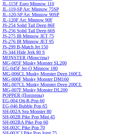
JL-115F Euro Minnow 110
JL-119-SP Arc Minnow 75SP
JL-120-SP Arc Minnow 90SP
JL-120F Arc Minnow 90F
JS-254 Solid Tail Deep 86F
JS-256 Solid Tail Deep 66S
JS-275 IB Minnow JET 75
JS-276 IB Minnow JET 95
JS-299 B-Match Jet 150
JS-344 Hide Jerk 80 S
MONSTER (Монстры)
MG-005F Musky Monster SL200
EG-045F Jer-O Minnow 180
MG-006CL Musky Monster Deep 160CL
MG-006F Musky Monster DM160
MG-007CL Musky Monster Deep 200CL
MG-007F Musky Monster DL200
POPPER (Попперы)
EG-004 Ott-R-Pop 60
EG-046 Bubble Pop 65
SH-002A Sea Monster 80
SH-002B Pike Pop Mini 45
SH-002BA Pike Pop 60
SH-002C Pike Pop 70
SH-002CJ Pike Pop Joint 75