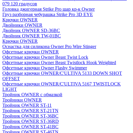
079 120 градусов
Головка джигерная Strike Pro шар кр-к Owner
Груз разборная чебурашка Strike Pro 3D EYE
Крючки OWNER
Двойники OWNER
Двойник OWNER SD-36BC
Двойник OWNER TW-01BC
Крючки OWNER
Оснастка для силикона Owner Pro Wire Stinger
Офсетные крючки OWNER
Офсетные крючки Owner Beast Twist Lock
Офсетные крючки Owner Beast Twistlock Hook Weighted
Офсетные крючки Owner Flashy Swimmer
Офсетные крючки OWNER/C'ULTIVA 5133 DOWN SHOT
OFFSET
Офсетные крючки OWNER/C'ULTIVA 5167 TWISTLOCK
LIGHT
Тройник OWNER с обмазкой
Тройники OWNER
Тройник OWNER ST-11
Тройник OWNER ST-21TN
Тройник OWNER ST-36BC
Тройник OWNER ST-36RD
Тройник OWNER ST-41BC
Тройник OWNER ST-46TN