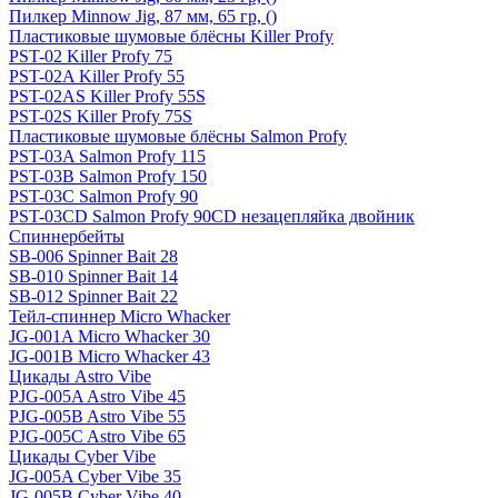
Пилкер Minnow Jig, 87 мм, 65 гр, ()
Пластиковые шумовые блёсны Killer Profy
PST-02 Killer Profy 75
PST-02A Killer Profy 55
PST-02AS Killer Profy 55S
PST-02S Killer Profy 75S
Пластиковые шумовые блёсны Salmon Profy
PST-03A Salmon Profy 115
PST-03B Salmon Profy 150
PST-03C Salmon Profy 90
PST-03CD Salmon Profy 90CD незацепляйка двойник
Спиннербейты
SB-006 Spinner Bait 28
SB-010 Spinner Bait 14
SB-012 Spinner Bait 22
Тейл-спиннер Micro Whacker
JG-001A Micro Whacker 30
JG-001B Micro Whacker 43
Цикады Astro Vibe
PJG-005A Astro Vibe 45
PJG-005B Astro Vibe 55
PJG-005C Astro Vibe 65
Цикады Cyber Vibe
JG-005A Cyber Vibe 35
JG-005B Cyber Vibe 40