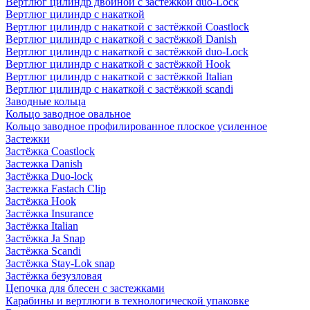
Вертлюг цилиндр двойной с застёжкой duo-Lock
Вертлюг цилиндр с накаткой
Вертлюг цилиндр с накаткой с застёжкой Coastlock
Вертлюг цилиндр с накаткой с застёжкой Danish
Вертлюг цилиндр с накаткой с застёжкой duo-Lock
Вертлюг цилиндр с накаткой с застёжкой Hook
Вертлюг цилиндр с накаткой с застёжкой Italian
Вертлюг цилиндр с накаткой с застёжкой scandi
Заводные кольца
Кольцо заводное овальное
Кольцо заводное профилированное плоское усиленное
Застежки
Застёжка Coastlock
Застежка Danish
Застёжка Duo-lock
Застежка Fastach Clip
Застёжка Hook
Застёжка Insurance
Застёжка Italian
Застёжка Ja Snap
Застёжка Scandi
Застёжка Stay-Lok snap
Застёжка безузловая
Цепочка для блесен с застежками
Карабины и вертлюги в технологической упаковке