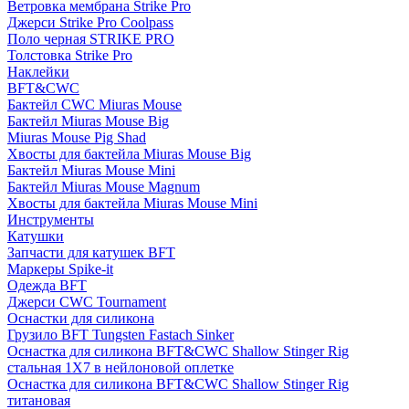
Ветровка мембрана Strike Pro
Джерси Strike Pro Coolpass
Поло черная STRIKE PRO
Толстовка Strike Pro
Наклейки
BFT&CWC
Бактейл CWC Miuras Mouse
Бактейл Miuras Mouse Big
Miuras Mouse Pig Shad
Хвосты для бактейла Miuras Mouse Big
Бактейл Miuras Mouse Mini
Бактейл Miuras Mouse Magnum
Хвосты для бактейла Miuras Mouse Mini
Инструменты
Катушки
Запчасти для катушек BFT
Маркеры Spike-it
Одежда BFT
Джерси CWC Tournament
Оснастки для силикона
Грузило BFT Tungsten Fastach Sinker
Оснастка для силикона BFT&CWC Shallow Stinger Rig
стальная 1X7 в нейлоновой оплетке
Оснастка для силикона BFT&CWC Shallow Stinger Rig
титановая