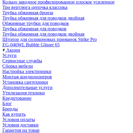
Кольцо заводное профилированное плоское усиленное
Три вертлюга цепочка классика
Трубка обжимная бронза
Трубка обжимная для поводков двойная
Обжимные трубки для поводков
Трубка обжимная для поводков
Трубка обжимная для поводков двойная
Штопор для силиконовых приманок Strike Pro
EG-046WL Bubble Glisser 65
Акции
Услуги
Сервисные службы
Сборка мебели
Настройка электроники
Монтаж кондиционеров
Установка сантехники
Дополнительные услуги
Утилизация техники
Кредитование
Блог
Бренды
Как купить
Условия оплаты
Условия доставки
Гарантия на товар