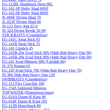
EG-112BL Hunhback Deep 80L
EG-161-SP Shifty Shad 60SP
EG-162-SP Shifty Shad 80SP
JL-006F Diving Shad 70
JL-023F Diving Shad 60
JS-123 Terry Jerk 63 S
JS-324 Diving Beetle 50 SP
STICKBAITS (Стикбейты)
EG-141C Sprat Stick 65
EG-141B Sprat Stick 55
EG-141 Lipstick 45
EG-245B-20g Scud Stick 90S (Slide Bait Heavy One 90)
EG-245B-28g Scud Stick 90S (Slide Bait Heavy One 90)
EG-241 Scud Minnow 60S (Lipslide 60)
JS-370 Nugget 65
EG-245 Scud Stick 70S (Slide Bait Heavy One 70)
JS-384 Slide Bait Heavy One 120
SWIMBAITS (Свимбейты)
EG-113 Flex Crawfish 100
EG-154S Salmonid Minnow
TOP WATER (Поверхностные)
EG-024A Darter-R King 90
EG-024F Darter-R King 105
EG-112B Hunchback 80