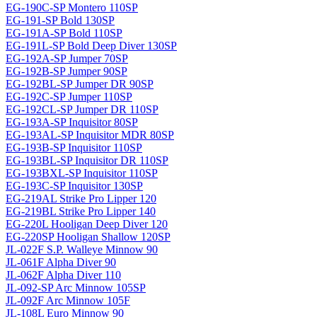
EG-190C-SP Montero 110SP
EG-191-SP Bold 130SP
EG-191A-SP Bold 110SP
EG-191L-SP Bold Deep Diver 130SP
EG-192A-SP Jumper 70SP
EG-192B-SP Jumper 90SP
EG-192BL-SP Jumper DR 90SP
EG-192C-SP Jumper 110SP
EG-192CL-SP Jumper DR 110SP
EG-193A-SP Inquisitor 80SP
EG-193AL-SP Inquisitor MDR 80SP
EG-193B-SP Inquisitor 110SP
EG-193BL-SP Inquisitor DR 110SP
EG-193BXL-SP Inquisitor 110SP
EG-193C-SP Inquisitor 130SP
EG-219AL Strike Pro Lipper 120
EG-219BL Strike Pro Lipper 140
EG-220L Hooligan Deep Diver 120
EG-220SP Hooligan Shallow 120SP
JL-022F S.P. Walleye Minnow 90
JL-061F Alpha Diver 90
JL-062F Alpha Diver 110
JL-092-SP Arc Minnow 105SP
JL-092F Arc Minnow 105F
JL-108L Euro Minnow 90