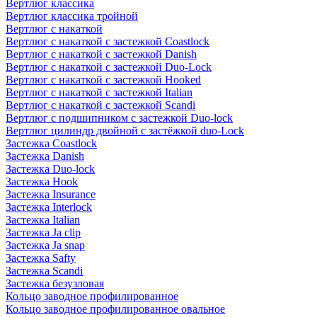
Вертлюг классика
Вертлюг классика тройной
Вертлюг с накаткой
Вертлюг с накаткой с застежкой Coastlock
Вертлюг с накаткой с застежкой Danish
Вертлюг с накаткой с застежкой Duo-Lock
Вертлюг с накаткой с застежкой Hooked
Вертлюг с накаткой с застежкой Italian
Вертлюг с накаткой с застежкой Scandi
Вертлюг с подшипником с застежкой Duo-lock
Вертлюг цилиндр двойной с застёжкой duo-Lock
Застежка Coastlock
Застежка Danish
Застежка Duo-lock
Застежка Hook
Застежка Insurance
Застежка Interlock
Застежка Italian
Застежка Ja clip
Застежка Ja snap
Застежка Safty
Застежка Scandi
Застежка безузловая
Кольцо заводное профилированное
Кольцо заводное профилированное овальное