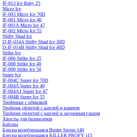
IF-013 Ice Baby 25
Micro Ice
IF-003 Micro Ice 70D
IF-001 Micro Ice 40
IF-001A Micro Ice 47
IF-002 Micro Ice 55
Shifty Shad Ice
D-IF-014A Shifty Shad Ice 30D
D-IF-014B Shifty Shad Ice 40D
Strike Ice
IF-006 Strike Ice 25
IF-008 Strike Ice 40
IF-009 Strike Ice 50
Super Ice
IF-004C Super Ice 70D
IF-004A Super Ice 40
IF-004A1 Super Ice 47
IF-004B Super Ice 55
Тройники с обмазкой
Тройник облитой с каплей и камнем
Тройник облитой с каплей и окуневым глазом
Хвосты для балансиров
Блёсны
Блесна колеблющаяся Buster Spoon 140
Блесна колеблющаяся KILLER PROFY 115