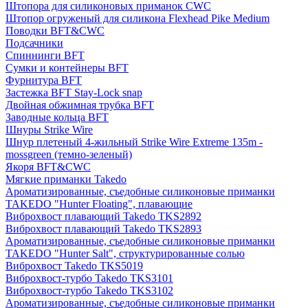
Штопора для силиконовых приманок CWC
Штопор огруженый для силикона Flexhead Pike Medium
Поводки BFT&CWC
Подсачники
Спиннинги BFT
Сумки и контейнеры BFT
Фурнитура BFT
Застежка BFT Stay-Lock snap
Двойная обжимная трубка BFT
Заводные кольца BFT
Шнуры Strike Wire
Шнур плетеный 4-жильный Strike Wire Extreme 135m -
mossgreen (темно-зеленый)
Якоря BFT&CWC
Мягкие приманки Takedo
Ароматизированные, съедобные силиконовые приманки
TAKEDO "Hunter Floating", плавающие
Виброхвост плавающий Takedo TKS2892
Виброхвост плавающий Takedo TKS2893
Ароматизированные, съедобные силиконовые приманки
TAKEDO "Hunter Salt", структурированные солью
Виброхвост Takedo TKS5019
Виброхвост-турбо Takedo TKS3101
Виброхвост-турбо Takedo TKS3102
Ароматизированные, съедобные силиконовые приманки