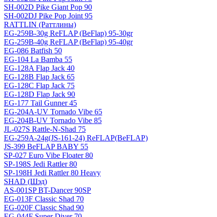
SH-002D Pike Giant Pop 90
SH-002DJ Pike Pop Joint 95
RATTLIN (Раттлины)
EG-259B-30g ReFLAP (BeFlap) 95-30gr
EG-259B-40g ReFLAP (BeFlap) 95-40gr
EG-086 Batfish 50
EG-104 La Bamba 55
EG-128A Flap Jack 40
EG-128B Flap Jack 65
EG-128C Flap Jack 75
EG-128D Flap Jack 90
EG-177 Tail Gunner 45
EG-204A-UV Tornado Vibe 65
EG-204B-UV Tornado Vibe 85
JL-027S Rattle-N-Shad 75
EG-259A-24g(JS-161-24) ReFLAP(BeFLAP)
JS-399 BeFLAP BABY 55
SP-027 Euro Vibe Floater 80
SP-198S Jedi Rattler 80
SP-198H Jedi Rattler 80 Heavy
SHAD (Шэд)
AS-001SP BT-Dancer 90SP
EG-013F Classic Shad 70
EG-020F Classic Shad 90
EG-044F Super Diver 70