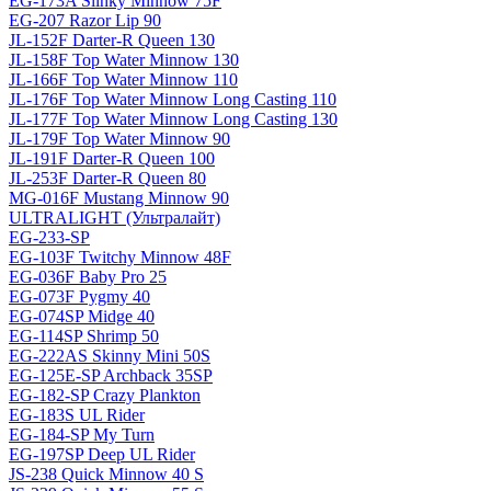
EG-173A Slinky Minnow 75F
EG-207 Razor Lip 90
JL-152F Darter-R Queen 130
JL-158F Top Water Minnow 130
JL-166F Top Water Minnow 110
JL-176F Top Water Minnow Long Casting 110
JL-177F Top Water Minnow Long Casting 130
JL-179F Top Water Minnow 90
JL-191F Darter-R Queen 100
JL-253F Darter-R Queen 80
MG-016F Mustang Minnow 90
ULTRALIGHT (Ультралайт)
EG-233-SP
EG-103F Twitchy Minnow 48F
EG-036F Baby Pro 25
EG-073F Pygmy 40
EG-074SP Midge 40
EG-114SP Shrimp 50
EG-222AS Skinny Mini 50S
EG-125E-SP Archback 35SP
EG-182-SP Crazy Plankton
EG-183S UL Rider
EG-184-SP My Turn
EG-197SP Deep UL Rider
JS-238 Quick Minnow 40 S