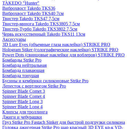
TAKEDO "Hunter"
Виброхвост Takedo TKS36
Виброхвост Takedo TKS40 7см
Твистер Takedo TKS47 7,5см
Твистер-минога Takedo TKS3805 7,5см
Твистер-Турбо Takedo TKS3802 7,5см
Червь искусственный Takedo TKS11 13см
Аксессуары
3D Lure Eyes (объемные глаза наклейки) STRIKE PRO
Hologram Stiker (голографические наклейки) STRIKE PRO
Power Dots (свинцовые наклейки для воблеров) STRIKE PRO
Бомбарды Strike Pro
Бомбарда нейтральная
Бомбарда плавающая
Бомбарда тонущая
Бусины и кембрики силиконовые Strike Pro
Лепесток с вертлюгом Strike Pro
Spinner Blade Comet 3
Spinner Blade Comet 4
Spinner Blade Long 3
Spinner Blade Long 4
Клипсы для троллинга
Джиги и чебурашки
Груз Strike Pro Fastach Sinker для быстрой подгрузки силикона
Головка джигерная Strike Pro шар красный 3D EYE кр-к VD-