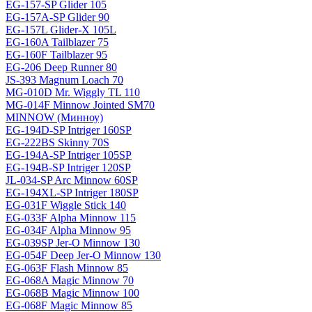
EG-157-SP Glider 105
EG-157A-SP Glider 90
EG-157L Glider-X 105L
EG-160A Tailblazer 75
EG-160F Tailblazer 95
EG-206 Deep Runner 80
JS-393 Magnum Loach 70
MG-010D Mr. Wiggly TL 110
MG-014F Minnow Jointed SM70
MINNOW (Минноу)
EG-194D-SP Intriger 160SP
EG-222BS Skinny 70S
EG-194A-SP Intriger 105SP
EG-194B-SP Intriger 120SP
JL-034-SP Arc Minnow 60SP
EG-194XL-SP Intriger 180SP
EG-031F Wiggle Stick 140
EG-033F Alpha Minnow 115
EG-034F Alpha Minnow 95
EG-039SP Jer-O Minnow 130
EG-054F Deep Jer-O Minnow 130
EG-063F Flash Minnow 85
EG-068A Magic Minnow 70
EG-068B Magic Minnow 100
EG-068F Magic Minnow 85