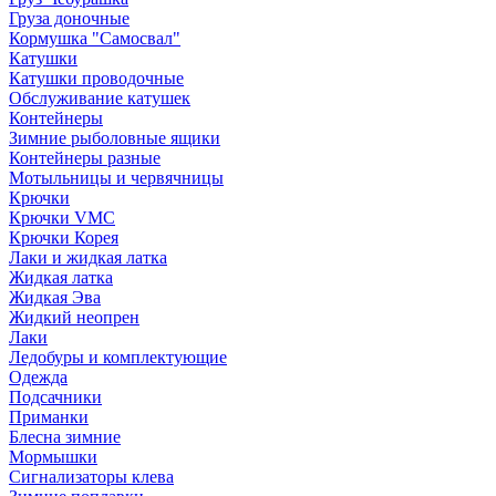
Груза доночные
Кормушка "Самосвал"
Катушки
Катушки проводочные
Обслуживание катушек
Контейнеры
Зимние рыболовные ящики
Контейнеры разные
Мотыльницы и червячницы
Крючки
Крючки VMC
Крючки Корея
Лаки и жидкая латка
Жидкая латка
Жидкая Эва
Жидкий неопрен
Лаки
Ледобуры и комплектующие
Одежда
Подсачники
Приманки
Блесна зимние
Мормышки
Сигнализаторы клева