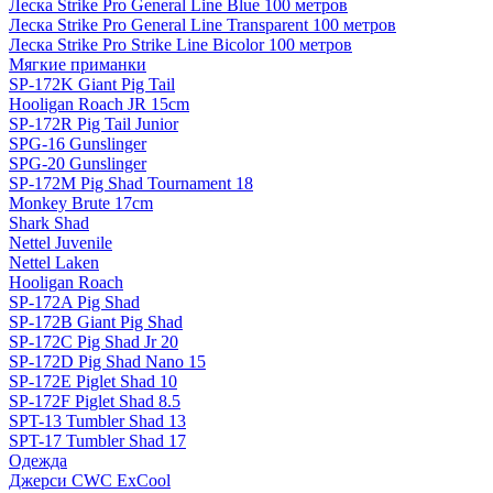
Леска Strike Pro General Line Blue 100 метров
Леска Strike Pro General Line Transparent 100 метров
Леска Strike Pro Strike Line Bicolor 100 метров
Мягкие приманки
SP-172K Giant Pig Tail
Hooligan Roach JR 15cm
SP-172R Pig Tail Junior
SPG-16 Gunslinger
SPG-20 Gunslinger
SP-172M Pig Shad Tournament 18
Monkey Brute 17cm
Shark Shad
Nettel Juvenile
Nettel Laken
Hooligan Roach
SP-172A Pig Shad
SP-172B Giant Pig Shad
SP-172C Pig Shad Jr 20
SP-172D Pig Shad Nano 15
SP-172E Piglet Shad 10
SP-172F Piglet Shad 8.5
SPT-13 Tumbler Shad 13
SPT-17 Tumbler Shad 17
Одежда
Джерси CWC ExCool