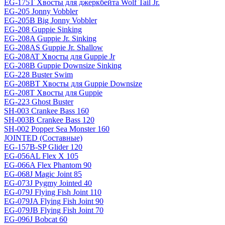
EG-175T Хвосты для джеркбейта Wolf Tail Jr.
EG-205 Jonny Vobbler
EG-205B Big Jonny Vobbler
EG-208 Guppie Sinking
EG-208A Guppie Jr. Sinking
EG-208AS Guppie Jr. Shallow
EG-208AT Хвосты для Guppie Jr
EG-208B Guppie Downsize Sinking
EG-228 Buster Swim
EG-208BT Хвосты для Guppie Downsize
EG-208T Хвосты для Guppie
EG-223 Ghost Buster
SH-003 Crankee Bass 160
SH-003B Crankee Bass 120
SH-002 Popper Sea Monster 160
JOINTED (Составные)
EG-157B-SP Glider 120
EG-056AL Flex X 105
EG-066A Flex Phantom 90
EG-068J Magic Joint 85
EG-073J Pygmy Jointed 40
EG-079J Flying Fish Joint 110
EG-079JA Flying Fish Joint 90
EG-079JB Flying Fish Joint 70
EG-096J Bobcat 60