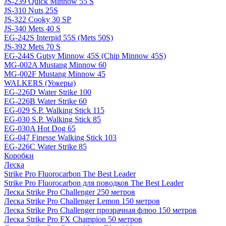
JS-239 Quick Minnow 55 S
JS-310 Nuts 25S
JS-322 Cooky 30 SP
JS-340 Mets 40 S
EG-242S Interpid 55S (Mets 50S)
JS-392 Mets 70 S
EG-244S Gutsy Minnow 45S (Chip Minnow 45S)
MG-002A Mustang Minnow 60
MG-002F Mustang Minnow 45
WALKERS (Уокеры)
EG-226D Water Strike 100
EG-226B Water Strike 60
EG-029 S.P. Walking Stick 115
EG-030 S.P. Walking Stick 85
EG-030A Hot Dog 65
EG-047 Finesse Walking Stick 103
EG-226C Water Strike 85
Коробки
Леска
Strike Pro Fluorocarbon The Best Leader
Strike Pro Fluorocarbon для поводков The Best Leader
Леска Strike Pro Challenger 250 метров
Леска Strike Pro Challenger Lemon 150 метров
Леска Strike Pro Challenger прозрачная флюо 150 метров
Леска Strike Pro FX Champion 50 метров