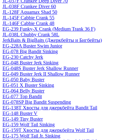
JL-037F Crankee Deep Diver 70
JL-038F Crankee Diver 60
JL-128F Aquamax Shad 50
JL-145F Cabbie Crank 55
JL-146F Cabbie Crank 48
EG-239 Funky-X Crank (Medium Trank 36 F)
JL-038L Chubby Crank 58L
JerkBaits & BigBaits (Джеркбейты и Бигбейты)
EG-228A Buster Swim Junior
EG-078 Big Bandit Sinking
EG-230 Catchy Jerk
EG-048 Buster Jerk Sinking
EG-048S Buster Jerk Shallow Runner
EG-049 Buster Jerk II Shallow Runner
EG-050 Baby Buster
EG-051 X Buster Sinking
EG-064 Belly Buster
EG-077 Top Bandit
EG-078SP Big Bandit Suspending
EG-138T Хвосты для джеркбейта Bandit Tail
EG-148 Buster V
EG-149 Tiny Buster
EG-159 Wolf Tail Sinking
EG-159T Хвосты для джеркбейта Wolf Tail
EG-175 Wolf Tail Jr. Sinking