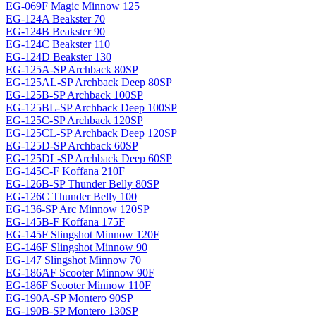
EG-069F Magiс Minnow 125
EG-124A Beakster 70
EG-124B Beakster 90
EG-124C Beakster 110
EG-124D Beakster 130
EG-125A-SP Archback 80SP
EG-125AL-SP Archback Deep 80SP
EG-125B-SP Archback 100SP
EG-125BL-SP Archback Deep 100SP
EG-125C-SP Archback 120SP
EG-125CL-SP Archback Deep 120SP
EG-125D-SP Archback 60SP
EG-125DL-SP Archback Deep 60SP
EG-145C-F Koffana 210F
EG-126B-SP Thunder Belly 80SP
EG-126C Thunder Belly 100
EG-136-SP Arc Minnow 120SP
EG-145B-F Koffana 175F
EG-145F Slingshot Minnow 120F
EG-146F Slingshot Minnow 90
EG-147 Slingshot Minnow 70
EG-186AF Scooter Minnow 90F
EG-186F Scooter Minnow 110F
EG-190A-SP Montero 90SP
EG-190B-SP Montero 130SP