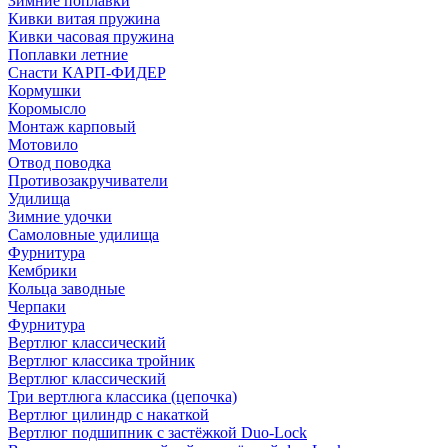
Зимние поплавки
Кивки витая пружина
Кивки часовая пружина
Поплавки летние
Снасти КАРП-ФИДЕР
Кормушки
Коромысло
Монтаж карповый
Мотовило
Отвод поводка
Противозакручиватели
Удилища
Зимние удочки
Самоловные удилища
Фурнитура
Кембрики
Кольца заводные
Черпаки
Фурнитура
Вертлюг классический
Вертлюг классика тройник
Вертлюг классический
Три вертлюга классика (цепочка)
Вертлюг цилиндр с накаткой
Вертлюг подшипник с застёжкой Duo-Lock