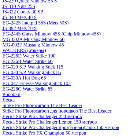
JS-239 Quick Minnow 55 S
JS-310 Nuts 25S
JS-322 Cooky 30 SP
JS-340 Mets 40 S
EG-242S Interpid 55S (Mets 50S)
JS-392 Mets 70 S
EG-244S Gutsy Minnow 45S (Chip Minnow 45S)
MG-002A Mustang Minnow 60
MG-002F Mustang Minnow 45
WALKERS (Уокеры)
EG-226D Water Strike 100
EG-226B Water Strike 60
EG-029 S.P. Walking Stick 115
EG-030 S.P. Walking Stick 85
EG-030A Hot Dog 65
EG-047 Finesse Walking Stick 103
EG-226C Water Strike 85
Коробки
Леска
Strike Pro Fluorocarbon The Best Leader
Strike Pro Fluorocarbon для поводков The Best Leader
Леска Strike Pro Challenger 250 метров
Леска Strike Pro Challenger Lemon 150 метров
Леска Strike Pro Challenger прозрачная флюо 150 метров
Леска Strike Pro FX Champion 50 метров