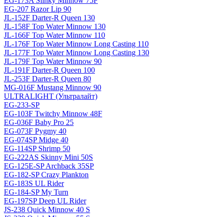
EG-173A Slinky Minnow 75F
EG-207 Razor Lip 90
JL-152F Darter-R Queen 130
JL-158F Top Water Minnow 130
JL-166F Top Water Minnow 110
JL-176F Top Water Minnow Long Casting 110
JL-177F Top Water Minnow Long Casting 130
JL-179F Top Water Minnow 90
JL-191F Darter-R Queen 100
JL-253F Darter-R Queen 80
MG-016F Mustang Minnow 90
ULTRALIGHT (Ультралайт)
EG-233-SP
EG-103F Twitchy Minnow 48F
EG-036F Baby Pro 25
EG-073F Pygmy 40
EG-074SP Midge 40
EG-114SP Shrimp 50
EG-222AS Skinny Mini 50S
EG-125E-SP Archback 35SP
EG-182-SP Crazy Plankton
EG-183S UL Rider
EG-184-SP My Turn
EG-197SP Deep UL Rider
JS-238 Quick Minnow 40 S