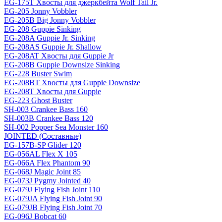
EG-175T Хвосты для джеркбейта Wolf Tail Jr.
EG-205 Jonny Vobbler
EG-205B Big Jonny Vobbler
EG-208 Guppie Sinking
EG-208A Guppie Jr. Sinking
EG-208AS Guppie Jr. Shallow
EG-208AT Хвосты для Guppie Jr
EG-208B Guppie Downsize Sinking
EG-228 Buster Swim
EG-208BT Хвосты для Guppie Downsize
EG-208T Хвосты для Guppie
EG-223 Ghost Buster
SH-003 Crankee Bass 160
SH-003B Crankee Bass 120
SH-002 Popper Sea Monster 160
JOINTED (Составные)
EG-157B-SP Glider 120
EG-056AL Flex X 105
EG-066A Flex Phantom 90
EG-068J Magic Joint 85
EG-073J Pygmy Jointed 40
EG-079J Flying Fish Joint 110
EG-079JA Flying Fish Joint 90
EG-079JB Flying Fish Joint 70
EG-096J Bobcat 60