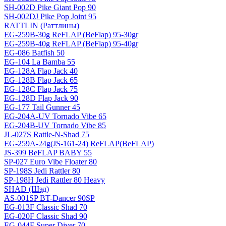
SH-002D Pike Giant Pop 90
SH-002DJ Pike Pop Joint 95
RATTLIN (Раттлины)
EG-259B-30g ReFLAP (BeFlap) 95-30gr
EG-259B-40g ReFLAP (BeFlap) 95-40gr
EG-086 Batfish 50
EG-104 La Bamba 55
EG-128A Flap Jack 40
EG-128B Flap Jack 65
EG-128C Flap Jack 75
EG-128D Flap Jack 90
EG-177 Tail Gunner 45
EG-204A-UV Tornado Vibe 65
EG-204B-UV Tornado Vibe 85
JL-027S Rattle-N-Shad 75
EG-259A-24g(JS-161-24) ReFLAP(BeFLAP)
JS-399 BeFLAP BABY 55
SP-027 Euro Vibe Floater 80
SP-198S Jedi Rattler 80
SP-198H Jedi Rattler 80 Heavy
SHAD (Шэд)
AS-001SP BT-Dancer 90SP
EG-013F Classic Shad 70
EG-020F Classic Shad 90
EG-044F Super Diver 70