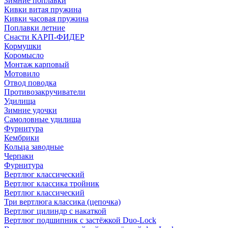
Зимние поплавки
Кивки витая пружина
Кивки часовая пружина
Поплавки летние
Снасти КАРП-ФИДЕР
Кормушки
Коромысло
Монтаж карповый
Мотовило
Отвод поводка
Противозакручиватели
Удилища
Зимние удочки
Самоловные удилища
Фурнитура
Кембрики
Кольца заводные
Черпаки
Фурнитура
Вертлюг классический
Вертлюг классика тройник
Вертлюг классический
Три вертлюга классика (цепочка)
Вертлюг цилиндр с накаткой
Вертлюг подшипник с застёжкой Duo-Lock