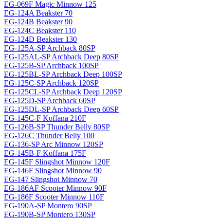
EG-069F Magiс Minnow 125
EG-124A Beakster 70
EG-124B Beakster 90
EG-124C Beakster 110
EG-124D Beakster 130
EG-125A-SP Archback 80SP
EG-125AL-SP Archback Deep 80SP
EG-125B-SP Archback 100SP
EG-125BL-SP Archback Deep 100SP
EG-125C-SP Archback 120SP
EG-125CL-SP Archback Deep 120SP
EG-125D-SP Archback 60SP
EG-125DL-SP Archback Deep 60SP
EG-145C-F Koffana 210F
EG-126B-SP Thunder Belly 80SP
EG-126C Thunder Belly 100
EG-136-SP Arc Minnow 120SP
EG-145B-F Koffana 175F
EG-145F Slingshot Minnow 120F
EG-146F Slingshot Minnow 90
EG-147 Slingshot Minnow 70
EG-186AF Scooter Minnow 90F
EG-186F Scooter Minnow 110F
EG-190A-SP Montero 90SP
EG-190B-SP Montero 130SP