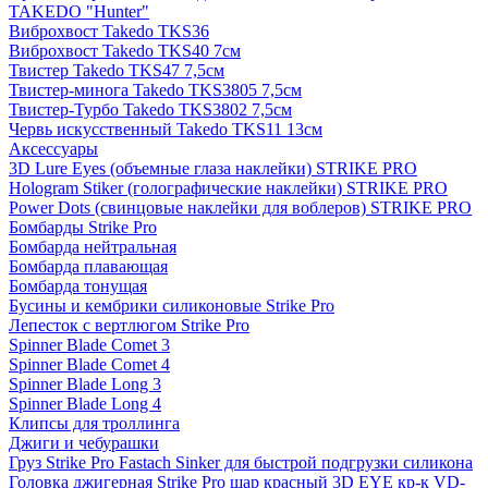
TAKEDO "Hunter"
Виброхвост Takedo TKS36
Виброхвост Takedo TKS40 7см
Твистер Takedo TKS47 7,5см
Твистер-минога Takedo TKS3805 7,5см
Твистер-Турбо Takedo TKS3802 7,5см
Червь искусственный Takedo TKS11 13см
Аксессуары
3D Lure Eyes (объемные глаза наклейки) STRIKE PRO
Hologram Stiker (голографические наклейки) STRIKE PRO
Power Dots (свинцовые наклейки для воблеров) STRIKE PRO
Бомбарды Strike Pro
Бомбарда нейтральная
Бомбарда плавающая
Бомбарда тонущая
Бусины и кембрики силиконовые Strike Pro
Лепесток с вертлюгом Strike Pro
Spinner Blade Comet 3
Spinner Blade Comet 4
Spinner Blade Long 3
Spinner Blade Long 4
Клипсы для троллинга
Джиги и чебурашки
Груз Strike Pro Fastach Sinker для быстрой подгрузки силикона
Головка джигерная Strike Pro шар красный 3D EYE кр-к VD-