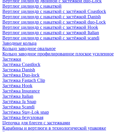
Вертлюг цилиндр двойной с застёжкой duo-Lock
Вертлюг цилиндр с накаткой
Вертлюг цилиндр с накаткой с застёжкой Coastlock
Вертлюг цилиндр с накаткой с застёжкой Danish
Вертлюг цилиндр с накаткой с застёжкой duo-Lock
Вертлюг цилиндр с накаткой с застёжкой Hook
Вертлюг цилиндр с накаткой с застёжкой Italian
Вертлюг цилиндр с накаткой с застёжкой scandi
Заводные кольца
Кольцо заводное овальное
Кольцо заводное профилированное плоское усиленное
Застежки
Застёжка Coastlock
Застежка Danish
Застёжка Duo-lock
Застежка Fastach Clip
Застёжка Hook
Застёжка Insurance
Застёжка Italian
Застёжка Ja Snap
Застёжка Scandi
Застёжка Stay-Lok snap
Застёжка безузловая
Цепочка для блесен с застежками
Карабины и вертлюги в технологической упаковке