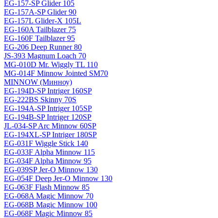
EG-157-SP Glider 105
EG-157A-SP Glider 90
EG-157L Glider-X 105L
EG-160A Tailblazer 75
EG-160F Tailblazer 95
EG-206 Deep Runner 80
JS-393 Magnum Loach 70
MG-010D Mr. Wiggly TL 110
MG-014F Minnow Jointed SM70
MINNOW (Минноу)
EG-194D-SP Intriger 160SP
EG-222BS Skinny 70S
EG-194A-SP Intriger 105SP
EG-194B-SP Intriger 120SP
JL-034-SP Arc Minnow 60SP
EG-194XL-SP Intriger 180SP
EG-031F Wiggle Stick 140
EG-033F Alpha Minnow 115
EG-034F Alpha Minnow 95
EG-039SP Jer-O Minnow 130
EG-054F Deep Jer-O Minnow 130
EG-063F Flash Minnow 85
EG-068A Magic Minnow 70
EG-068B Magic Minnow 100
EG-068F Magic Minnow 85