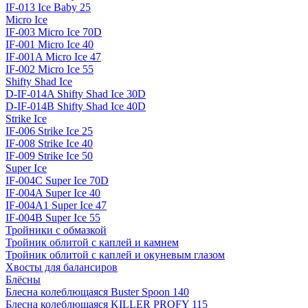
IF-013 Ice Baby 25
Micro Ice
IF-003 Micro Ice 70D
IF-001 Micro Ice 40
IF-001A Micro Ice 47
IF-002 Micro Ice 55
Shifty Shad Ice
D-IF-014A Shifty Shad Ice 30D
D-IF-014B Shifty Shad Ice 40D
Strike Ice
IF-006 Strike Ice 25
IF-008 Strike Ice 40
IF-009 Strike Ice 50
Super Ice
IF-004C Super Ice 70D
IF-004A Super Ice 40
IF-004A1 Super Ice 47
IF-004B Super Ice 55
Тройники с обмазкой
Тройник облитой с каплей и камнем
Тройник облитой с каплей и окуневым глазом
Хвосты для балансиров
Блёсны
Блесна колеблющаяся Buster Spoon 140
Блесна колеблющаяся KILLER PROFY 115