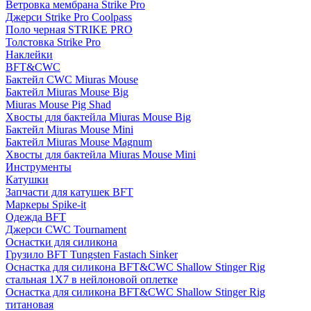
Ветровка мембрана Strike Pro
Джерси Strike Pro Coolpass
Поло черная STRIKE PRO
Толстовка Strike Pro
Наклейки
BFT&CWC
Бактейл CWC Miuras Mouse
Бактейл Miuras Mouse Big
Miuras Mouse Pig Shad
Хвосты для бактейла Miuras Mouse Big
Бактейл Miuras Mouse Mini
Бактейл Miuras Mouse Magnum
Хвосты для бактейла Miuras Mouse Mini
Инструменты
Катушки
Запчасти для катушек BFT
Маркеры Spike-it
Одежда BFT
Джерси CWC Tournament
Оснастки для силикона
Грузило BFT Tungsten Fastach Sinker
Оснастка для силикона BFT&CWC Shallow Stinger Rig
стальная 1X7 в нейлоновой оплетке
Оснастка для силикона BFT&CWC Shallow Stinger Rig
титановая