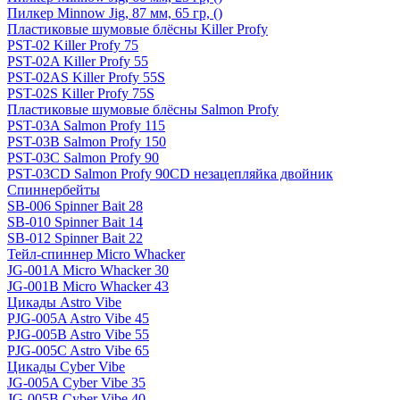
Пилкер Minnow Jig, 87 мм, 65 гр, ()
Пластиковые шумовые блёсны Killer Profy
PST-02 Killer Profy 75
PST-02A Killer Profy 55
PST-02AS Killer Profy 55S
PST-02S Killer Profy 75S
Пластиковые шумовые блёсны Salmon Profy
PST-03A Salmon Profy 115
PST-03B Salmon Profy 150
PST-03C Salmon Profy 90
PST-03CD Salmon Profy 90CD незацепляйка двойник
Спиннербейты
SB-006 Spinner Bait 28
SB-010 Spinner Bait 14
SB-012 Spinner Bait 22
Тейл-спиннер Micro Whacker
JG-001A Micro Whacker 30
JG-001B Micro Whacker 43
Цикады Astro Vibe
PJG-005A Astro Vibe 45
PJG-005B Astro Vibe 55
PJG-005C Astro Vibe 65
Цикады Cyber Vibe
JG-005A Cyber Vibe 35
JG-005B Cyber Vibe 40