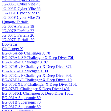
JG-005C Cyber Vibe 45
JG-005D Cyber Vibe 55
JG-005E Cyber Vibe 65
JG-005F Cyber Vibe 75
Цикады Farfalla
JG-007A Farfalla 18
JG-007B Farfalla 22
JG-007C Farfalla 26
JG-007D Farfalla 30
Воблеры
Challenger X
EG-076A-SP Challenger X 70
EG-076AL-SP Challenger X Deep Diver 70L
EG-076B-F Challenger X 87
EG-076BL-F Challenger X Deep Diver 87L
EG-076C-F Challenger X 90
EG-076CL-F Challenger X Deep Diver 90L
EG-076DL-F Challenger X Deep Diver 110
EG-076DXL-F Challenger X Deep Diver 110L
EG-076EL Challenger X Deep Diver 140L
EG-076FXL Challenger X Deep Diver 180L
EG-081A Supersonic 60
EG-081B Supersonic 70
EG-081C Supersonic 80