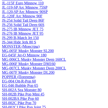
JL-115F Euro Minnow 110
JL-119-SP Arc Minnow 75SP
JL-120-SP Arc Minnow 90SP
JL-120F Arc Minnow 90F
JS-254 Solid Tail Deep 86F
JS-256 Solid Tail Deep 66S
JS-275 IB Minnow JET 75
JS-276 IB Minnow JET 95
JS-299 B-Match Jet 150
JS-344 Hide Jerk 80 S
MONSTER (Монстры)
MG-005F Musky Monster SL200
EG-045F Jer-O Minnow 180
MG-006CL Musky Monster Deep 160CL
MG-006F Musky Monster DM160
MG-007CL Musky Monster Deep 200CL
MG-007F Musky Monster DL200
POPPER (Попперы)
EG-004 Ott-R-Pop 60
EG-046 Bubble Pop 65
SH-002A Sea Monster 80
SH-002B Pike Pop Mini 45
SH-002BA Pike Pop 60
SH-002C Pike Pop 70
SH-002CJ Pike Pop Joint 75