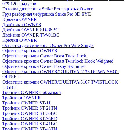
079 120 градусов
Головка джигерная Strike Pro шар кр-к Owner
Груз разборная чебурашка Strike Pro 3D EYE
Крючки OWNER
Двойники OWNER
Двойник OWNER SD-36BC
Двойник OWNER TW-01BC
Крючки OWNER
Оснастка для силикона Owner Pro Wire Stinger
Офсетные крючки OWNER
Офсетные крючки Owner Beast Twist Lock
Офсетные крючки Owner Beast Twistlock Hook Weighted
Офсетные крючки Owner Flashy Swimmer
Офсетные крючки OWNER/C'ULTIVA 5133 DOWN SHOT
OFFSET
Офсетные крючки OWNER/C'ULTIVA 5167 TWISTLOCK
LIGHT
Тройник OWNER с обмазкой
Тройники OWNER
Тройник OWNER ST-11
Тройник OWNER ST-21TN
Тройник OWNER ST-36BC
Тройник OWNER ST-36RD
Тройник OWNER ST-41BC
Тройник OWNER ST-46TN