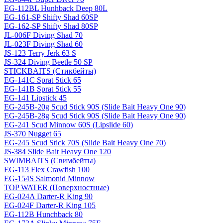
EG-112BL Hunhback Deep 80L
EG-161-SP Shifty Shad 60SP
EG-162-SP Shifty Shad 80SP
JL-006F Diving Shad 70
JL-023F Diving Shad 60
JS-123 Terry Jerk 63 S
JS-324 Diving Beetle 50 SP
STICKBAITS (Стикбейты)
EG-141C Sprat Stick 65
EG-141B Sprat Stick 55
EG-141 Lipstick 45
EG-245B-20g Scud Stick 90S (Slide Bait Heavy One 90)
EG-245B-28g Scud Stick 90S (Slide Bait Heavy One 90)
EG-241 Scud Minnow 60S (Lipslide 60)
JS-370 Nugget 65
EG-245 Scud Stick 70S (Slide Bait Heavy One 70)
JS-384 Slide Bait Heavy One 120
SWIMBAITS (Свимбейты)
EG-113 Flex Crawfish 100
EG-154S Salmonid Minnow
TOP WATER (Поверхностные)
EG-024A Darter-R King 90
EG-024F Darter-R King 105
EG-112B Hunchback 80