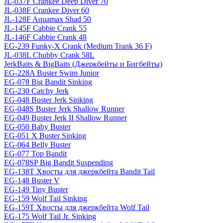
JL-037F Crankee Deep Diver 70
JL-038F Crankee Diver 60
JL-128F Aquamax Shad 50
JL-145F Cabbie Crank 55
JL-146F Cabbie Crank 48
EG-239 Funky-X Crank (Medium Trank 36 F)
JL-038L Chubby Crank 58L
JerkBaits & BigBaits (Джеркбейты и Бигбейты)
EG-228A Buster Swim Junior
EG-078 Big Bandit Sinking
EG-230 Catchy Jerk
EG-048 Buster Jerk Sinking
EG-048S Buster Jerk Shallow Runner
EG-049 Buster Jerk II Shallow Runner
EG-050 Baby Buster
EG-051 X Buster Sinking
EG-064 Belly Buster
EG-077 Top Bandit
EG-078SP Big Bandit Suspending
EG-138T Хвосты для джеркбейта Bandit Tail
EG-148 Buster V
EG-149 Tiny Buster
EG-159 Wolf Tail Sinking
EG-159T Хвосты для джеркбейта Wolf Tail
EG-175 Wolf Tail Jr. Sinking