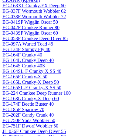
CRANK (Крэнки)
EG-168XL Cranky-EX Deep 60
EG-037F Wormouth Wobbler 62
EG-038F Wormouth Wobbler 72
EG-041SP Wigglin Oscar 50
EG-042F Crankee Runner 80
EG-043SP Wigglin Oscar 60
EG-053F Crankee Deep Diver 85
EG-097A Warted Toad 45
EG-134F Stumpy Fly 40
EG-164F Cranky 40
EG-164L Cranky Deep 40
EG-164S Cranky 40S
EG-164SL-F Cranky-X SS 40
EG-165F Cranky-X 50
EG-165L Cranky-X Deep 50
EG-165SL-F Cranky-X SS 50
EG-224 Crankee Deep Runner 100
EG-168L Cranky-X Deep 60
EG-174F Beetle Buster 40
EG-185F Sparrow 70
EG-202F Candy Crank 40
EG-750F Yoda Wobbler 50
EG-751F Dworf Wobbler 50
JL-036F Crankee Deep Diver 55