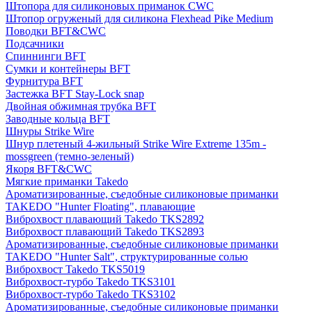
Штопора для силиконовых приманок CWC
Штопор огруженый для силикона Flexhead Pike Medium
Поводки BFT&CWC
Подсачники
Спиннинги BFT
Сумки и контейнеры BFT
Фурнитура BFT
Застежка BFT Stay-Lock snap
Двойная обжимная трубка BFT
Заводные кольца BFT
Шнуры Strike Wire
Шнур плетеный 4-жильный Strike Wire Extreme 135m -
mossgreen (темно-зеленый)
Якоря BFT&CWC
Мягкие приманки Takedo
Ароматизированные, съедобные силиконовые приманки
TAKEDO "Hunter Floating", плавающие
Виброхвост плавающий Takedo TKS2892
Виброхвост плавающий Takedo TKS2893
Ароматизированные, съедобные силиконовые приманки
TAKEDO "Hunter Salt", структурированные солью
Виброхвост Takedo TKS5019
Виброхвост-турбо Takedo TKS3101
Виброхвост-турбо Takedo TKS3102
Ароматизированные, съедобные силиконовые приманки