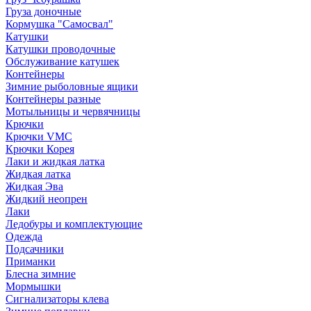
Груза доночные
Кормушка "Самосвал"
Катушки
Катушки проводочные
Обслуживание катушек
Контейнеры
Зимние рыболовные ящики
Контейнеры разные
Мотыльницы и червячницы
Крючки
Крючки VMC
Крючки Корея
Лаки и жидкая латка
Жидкая латка
Жидкая Эва
Жидкий неопрен
Лаки
Ледобуры и комплектующие
Одежда
Подсачники
Приманки
Блесна зимние
Мормышки
Сигнализаторы клева