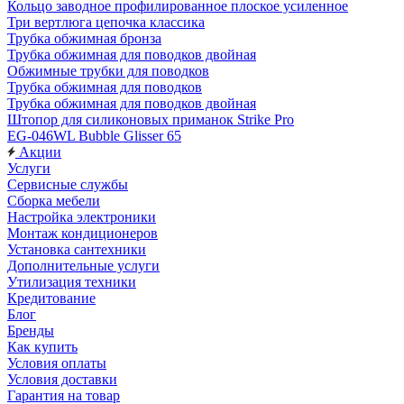
Кольцо заводное профилированное плоское усиленное
Три вертлюга цепочка классика
Трубка обжимная бронза
Трубка обжимная для поводков двойная
Обжимные трубки для поводков
Трубка обжимная для поводков
Трубка обжимная для поводков двойная
Штопор для силиконовых приманок Strike Pro
EG-046WL Bubble Glisser 65
Акции
Услуги
Сервисные службы
Сборка мебели
Настройка электроники
Монтаж кондиционеров
Установка сантехники
Дополнительные услуги
Утилизация техники
Кредитование
Блог
Бренды
Как купить
Условия оплаты
Условия доставки
Гарантия на товар