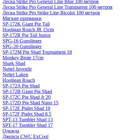
Леска Strike Pro General Line Blue 100 метров
Леска Strike Pro General Line Transparent 100 метров
Леска Strike Pro Strike Line Bicolor 100 метров
Мягкие приманки
SP-172K Giant Pig Tail
Hooligan Roach JR 15cm
SP-172R Pig Tail Junior
SPG-16 Gunslinger
SPG-20 Gunslinger
SP-172M Pig Shad Tournament 18
Monkey Brute 17cm
Shark Shad
Nettel Juvenile
Nettel Laken
Hooligan Roach
SP-172A Pig Shad
SP-172B Giant Pig Shad
SP-172C Pig Shad Jr 20
SP-172D Pig Shad Nano 15
SP-172E Piglet Shad 10
SP-172F Piglet Shad 8.5
SPT-13 Tumbler Shad 13
SPT-17 Tumbler Shad 17
Одежда
Джерси CWC ExCool