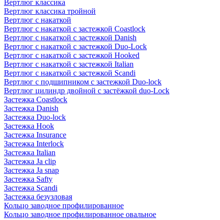
Вертлюг классика
Вертлюг классика тройной
Вертлюг с накаткой
Вертлюг с накаткой с застежкой Coastlock
Вертлюг с накаткой с застежкой Danish
Вертлюг с накаткой с застежкой Duo-Lock
Вертлюг с накаткой с застежкой Hooked
Вертлюг с накаткой с застежкой Italian
Вертлюг с накаткой с застежкой Scandi
Вертлюг с подшипником с застежкой Duo-lock
Вертлюг цилиндр двойной с застёжкой duo-Lock
Застежка Coastlock
Застежка Danish
Застежка Duo-lock
Застежка Hook
Застежка Insurance
Застежка Interlock
Застежка Italian
Застежка Ja clip
Застежка Ja snap
Застежка Safty
Застежка Scandi
Застежка безузловая
Кольцо заводное профилированное
Кольцо заводное профилированное овальное