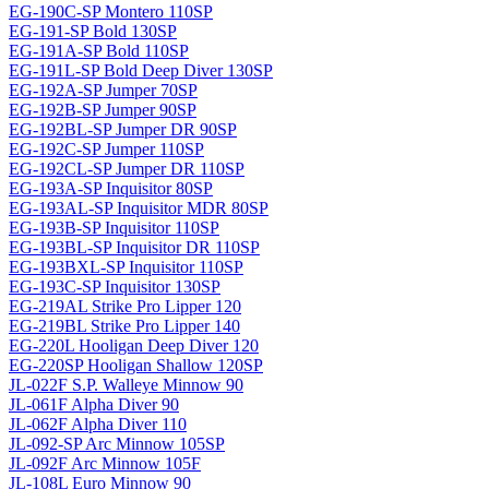
EG-190C-SP Montero 110SP
EG-191-SP Bold 130SP
EG-191A-SP Bold 110SP
EG-191L-SP Bold Deep Diver 130SP
EG-192A-SP Jumper 70SP
EG-192B-SP Jumper 90SP
EG-192BL-SP Jumper DR 90SP
EG-192C-SP Jumper 110SP
EG-192CL-SP Jumper DR 110SP
EG-193A-SP Inquisitor 80SP
EG-193AL-SP Inquisitor MDR 80SP
EG-193B-SP Inquisitor 110SP
EG-193BL-SP Inquisitor DR 110SP
EG-193BXL-SP Inquisitor 110SP
EG-193C-SP Inquisitor 130SP
EG-219AL Strike Pro Lipper 120
EG-219BL Strike Pro Lipper 140
EG-220L Hooligan Deep Diver 120
EG-220SP Hooligan Shallow 120SP
JL-022F S.P. Walleye Minnow 90
JL-061F Alpha Diver 90
JL-062F Alpha Diver 110
JL-092-SP Arc Minnow 105SP
JL-092F Arc Minnow 105F
JL-108L Euro Minnow 90