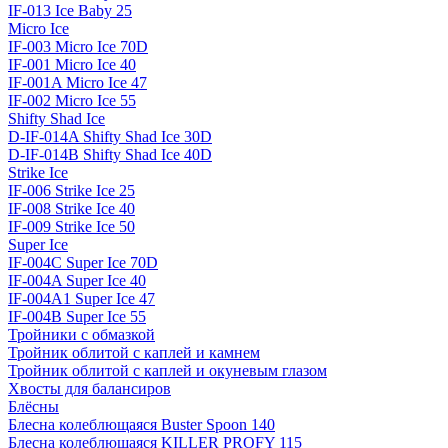
IF-013 Ice Baby 25
Micro Ice
IF-003 Micro Ice 70D
IF-001 Micro Ice 40
IF-001A Micro Ice 47
IF-002 Micro Ice 55
Shifty Shad Ice
D-IF-014A Shifty Shad Ice 30D
D-IF-014B Shifty Shad Ice 40D
Strike Ice
IF-006 Strike Ice 25
IF-008 Strike Ice 40
IF-009 Strike Ice 50
Super Ice
IF-004C Super Ice 70D
IF-004A Super Ice 40
IF-004A1 Super Ice 47
IF-004B Super Ice 55
Тройники с обмазкой
Тройник облитой с каплей и камнем
Тройник облитой с каплей и окуневым глазом
Хвосты для балансиров
Блёсны
Блесна колеблющаяся Buster Spoon 140
Блесна колеблющаяся KILLER PROFY 115