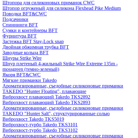
Штопора для силиконовых приманок CWC
Штопор огруженый для силикона Flexhead Pike Medium
Поводки BFT&CWC
Подсачники
Спиннинги BFT
Сумки и контейнеры BFT
Фурнитура BFT
Застежка BFT Stay-Lock snap
Двойная обжимная трубка BFT
Заводные кольца BFT
Шнуры Strike Wire
Шнур плетеный 4-жильный Strike Wire Extreme 135m -
mossgreen (темно-зеленый)
Якоря BFT&CWC
Мягкие приманки Takedo
Ароматизированные, съедобные силиконовые приманки
TAKEDO "Hunter Floating", плавающие
Виброхвост плавающий Takedo TKS2892
Виброхвост плавающий Takedo TKS2893
Ароматизированные, съедобные силиконовые приманки
TAKEDO "Hunter Salt", структурированные солью
Виброхвост Takedo TKS5019
Виброхвост-турбо Takedo TKS3101
Виброхвост-турбо Takedo TKS3102
Ароматизированные, съедобные силиконовые приманки