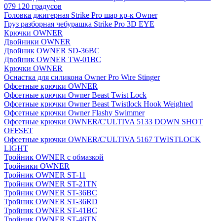
079 120 градусов
Головка джигерная Strike Pro шар кр-к Owner
Груз разборная чебурашка Strike Pro 3D EYE
Крючки OWNER
Двойники OWNER
Двойник OWNER SD-36BC
Двойник OWNER TW-01BC
Крючки OWNER
Оснастка для силикона Owner Pro Wire Stinger
Офсетные крючки OWNER
Офсетные крючки Owner Beast Twist Lock
Офсетные крючки Owner Beast Twistlock Hook Weighted
Офсетные крючки Owner Flashy Swimmer
Офсетные крючки OWNER/C'ULTIVA 5133 DOWN SHOT
OFFSET
Офсетные крючки OWNER/C'ULTIVA 5167 TWISTLOCK
LIGHT
Тройник OWNER с обмазкой
Тройники OWNER
Тройник OWNER ST-11
Тройник OWNER ST-21TN
Тройник OWNER ST-36BC
Тройник OWNER ST-36RD
Тройник OWNER ST-41BC
Тройник OWNER ST-46TN