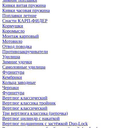
Зимние поплавки
Кивки витая пружина
Кивки часовая пружина
Поплавки летние
Снасти КАРП-ФИДЕР
Кормушки
Коромысло
Монтаж карповый
Мотовило
Отвод поводка
Противозакручиватели
Удилища
Зимние удочки
Самоловные удилища
Фурнитура
Кембрики
Кольца заводные
Черпаки
Фурнитура
Вертлюг классический
Вертлюг классика тройник
Вертлюг классический
Три вертлюга классика (цепочка)
Вертлюг цилиндр с накаткой
Вертлюг подшипник с застёжкой Duo-Lock