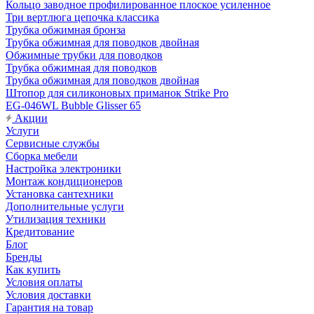
Кольцо заводное профилированное плоское усиленное
Три вертлюга цепочка классика
Трубка обжимная бронза
Трубка обжимная для поводков двойная
Обжимные трубки для поводков
Трубка обжимная для поводков
Трубка обжимная для поводков двойная
Штопор для силиконовых приманок Strike Pro
EG-046WL Bubble Glisser 65
Акции
Услуги
Сервисные службы
Сборка мебели
Настройка электроники
Монтаж кондиционеров
Установка сантехники
Дополнительные услуги
Утилизация техники
Кредитование
Блог
Бренды
Как купить
Условия оплаты
Условия доставки
Гарантия на товар