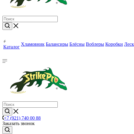
Хламовник
Балансиры
Блёсны
Воблеры
Коробки
Леск
Каталог
+7 (921) 740 00 88
Заказать звонок