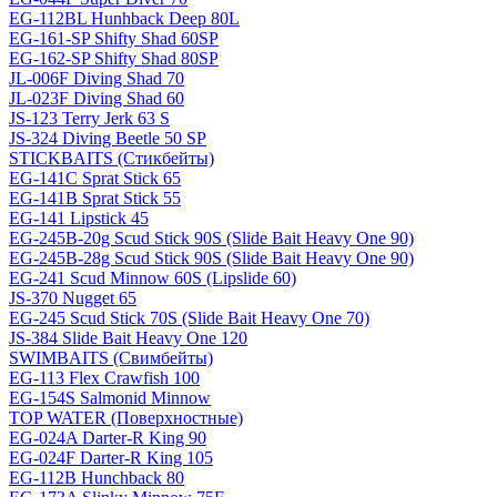
EG-112BL Hunhback Deep 80L
EG-161-SP Shifty Shad 60SP
EG-162-SP Shifty Shad 80SP
JL-006F Diving Shad 70
JL-023F Diving Shad 60
JS-123 Terry Jerk 63 S
JS-324 Diving Beetle 50 SP
STICKBAITS (Стикбейты)
EG-141C Sprat Stick 65
EG-141B Sprat Stick 55
EG-141 Lipstick 45
EG-245B-20g Scud Stick 90S (Slide Bait Heavy One 90)
EG-245B-28g Scud Stick 90S (Slide Bait Heavy One 90)
EG-241 Scud Minnow 60S (Lipslide 60)
JS-370 Nugget 65
EG-245 Scud Stick 70S (Slide Bait Heavy One 70)
JS-384 Slide Bait Heavy One 120
SWIMBAITS (Свимбейты)
EG-113 Flex Crawfish 100
EG-154S Salmonid Minnow
TOP WATER (Поверхностные)
EG-024A Darter-R King 90
EG-024F Darter-R King 105
EG-112B Hunchback 80