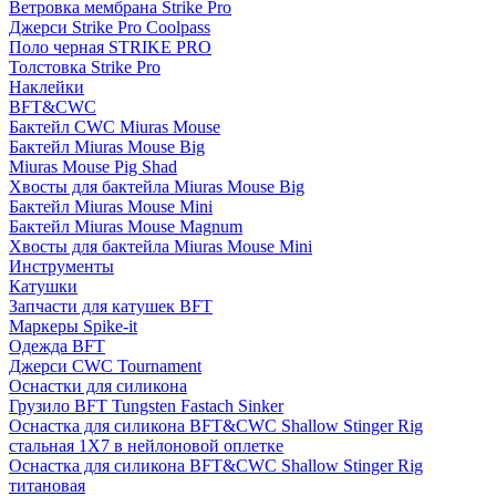
Ветровка мембрана Strike Pro
Джерси Strike Pro Coolpass
Поло черная STRIKE PRO
Толстовка Strike Pro
Наклейки
BFT&CWC
Бактейл CWC Miuras Mouse
Бактейл Miuras Mouse Big
Miuras Mouse Pig Shad
Хвосты для бактейла Miuras Mouse Big
Бактейл Miuras Mouse Mini
Бактейл Miuras Mouse Magnum
Хвосты для бактейла Miuras Mouse Mini
Инструменты
Катушки
Запчасти для катушек BFT
Маркеры Spike-it
Одежда BFT
Джерси CWC Tournament
Оснастки для силикона
Грузило BFT Tungsten Fastach Sinker
Оснастка для силикона BFT&CWC Shallow Stinger Rig
стальная 1X7 в нейлоновой оплетке
Оснастка для силикона BFT&CWC Shallow Stinger Rig
титановая