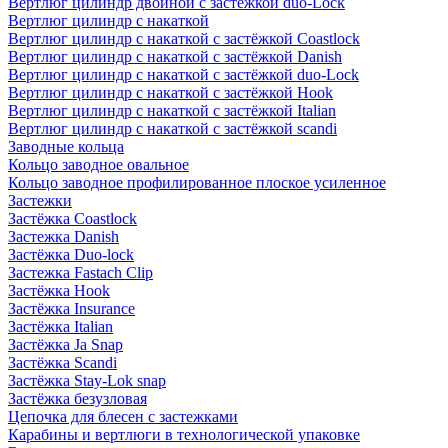
Вертлюг цилиндр двойной с застёжкой duo-Lock
Вертлюг цилиндр с накаткой
Вертлюг цилиндр с накаткой с застёжкой Coastlock
Вертлюг цилиндр с накаткой с застёжкой Danish
Вертлюг цилиндр с накаткой с застёжкой duo-Lock
Вертлюг цилиндр с накаткой с застёжкой Hook
Вертлюг цилиндр с накаткой с застёжкой Italian
Вертлюг цилиндр с накаткой с застёжкой scandi
Заводные кольца
Кольцо заводное овальное
Кольцо заводное профилированное плоское усиленное
Застежки
Застёжка Coastlock
Застежка Danish
Застёжка Duo-lock
Застежка Fastach Clip
Застёжка Hook
Застёжка Insurance
Застёжка Italian
Застёжка Ja Snap
Застёжка Scandi
Застёжка Stay-Lok snap
Застёжка безузловая
Цепочка для блесен с застежками
Карабины и вертлюги в технологической упаковке