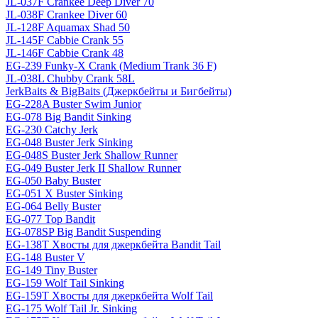
JL-037F Crankee Deep Diver 70
JL-038F Crankee Diver 60
JL-128F Aquamax Shad 50
JL-145F Cabbie Crank 55
JL-146F Cabbie Crank 48
EG-239 Funky-X Crank (Medium Trank 36 F)
JL-038L Chubby Crank 58L
JerkBaits & BigBaits (Джеркбейты и Бигбейты)
EG-228A Buster Swim Junior
EG-078 Big Bandit Sinking
EG-230 Catchy Jerk
EG-048 Buster Jerk Sinking
EG-048S Buster Jerk Shallow Runner
EG-049 Buster Jerk II Shallow Runner
EG-050 Baby Buster
EG-051 X Buster Sinking
EG-064 Belly Buster
EG-077 Top Bandit
EG-078SP Big Bandit Suspending
EG-138T Хвосты для джеркбейта Bandit Tail
EG-148 Buster V
EG-149 Tiny Buster
EG-159 Wolf Tail Sinking
EG-159T Хвосты для джеркбейта Wolf Tail
EG-175 Wolf Tail Jr. Sinking