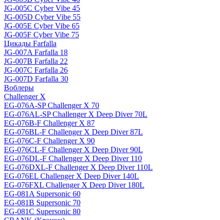
JG-005C Cyber Vibe 45
JG-005D Cyber Vibe 55
JG-005E Cyber Vibe 65
JG-005F Cyber Vibe 75
Цикады Farfalla
JG-007A Farfalla 18
JG-007B Farfalla 22
JG-007C Farfalla 26
JG-007D Farfalla 30
Воблеры
Challenger X
EG-076A-SP Challenger X 70
EG-076AL-SP Challenger X Deep Diver 70L
EG-076B-F Challenger X 87
EG-076BL-F Challenger X Deep Diver 87L
EG-076C-F Challenger X 90
EG-076CL-F Challenger X Deep Diver 90L
EG-076DL-F Challenger X Deep Diver 110
EG-076DXL-F Challenger X Deep Diver 110L
EG-076EL Challenger X Deep Diver 140L
EG-076FXL Challenger X Deep Diver 180L
EG-081A Supersonic 60
EG-081B Supersonic 70
EG-081C Supersonic 80