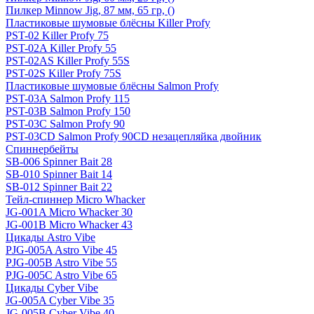
Пилкер Minnow Jig, 87 мм, 65 гр, ()
Пластиковые шумовые блёсны Killer Profy
PST-02 Killer Profy 75
PST-02A Killer Profy 55
PST-02AS Killer Profy 55S
PST-02S Killer Profy 75S
Пластиковые шумовые блёсны Salmon Profy
PST-03A Salmon Profy 115
PST-03B Salmon Profy 150
PST-03C Salmon Profy 90
PST-03CD Salmon Profy 90CD незацепляйка двойник
Спиннербейты
SB-006 Spinner Bait 28
SB-010 Spinner Bait 14
SB-012 Spinner Bait 22
Тейл-спиннер Micro Whacker
JG-001A Micro Whacker 30
JG-001B Micro Whacker 43
Цикады Astro Vibe
PJG-005A Astro Vibe 45
PJG-005B Astro Vibe 55
PJG-005C Astro Vibe 65
Цикады Cyber Vibe
JG-005A Cyber Vibe 35
JG-005B Cyber Vibe 40