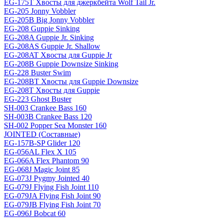
EG-175T Хвосты для джеркбейта Wolf Tail Jr.
EG-205 Jonny Vobbler
EG-205B Big Jonny Vobbler
EG-208 Guppie Sinking
EG-208A Guppie Jr. Sinking
EG-208AS Guppie Jr. Shallow
EG-208AT Хвосты для Guppie Jr
EG-208B Guppie Downsize Sinking
EG-228 Buster Swim
EG-208BT Хвосты для Guppie Downsize
EG-208T Хвосты для Guppie
EG-223 Ghost Buster
SH-003 Crankee Bass 160
SH-003B Crankee Bass 120
SH-002 Popper Sea Monster 160
JOINTED (Составные)
EG-157B-SP Glider 120
EG-056AL Flex X 105
EG-066A Flex Phantom 90
EG-068J Magic Joint 85
EG-073J Pygmy Jointed 40
EG-079J Flying Fish Joint 110
EG-079JA Flying Fish Joint 90
EG-079JB Flying Fish Joint 70
EG-096J Bobcat 60