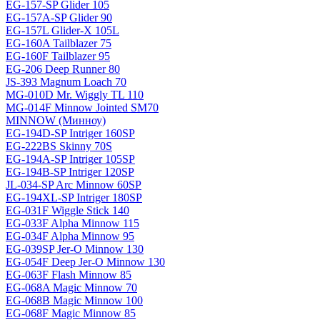
EG-157-SP Glider 105
EG-157A-SP Glider 90
EG-157L Glider-X 105L
EG-160A Tailblazer 75
EG-160F Tailblazer 95
EG-206 Deep Runner 80
JS-393 Magnum Loach 70
MG-010D Mr. Wiggly TL 110
MG-014F Minnow Jointed SM70
MINNOW (Минноу)
EG-194D-SP Intriger 160SP
EG-222BS Skinny 70S
EG-194A-SP Intriger 105SP
EG-194B-SP Intriger 120SP
JL-034-SP Arc Minnow 60SP
EG-194XL-SP Intriger 180SP
EG-031F Wiggle Stick 140
EG-033F Alpha Minnow 115
EG-034F Alpha Minnow 95
EG-039SP Jer-O Minnow 130
EG-054F Deep Jer-O Minnow 130
EG-063F Flash Minnow 85
EG-068A Magic Minnow 70
EG-068B Magic Minnow 100
EG-068F Magic Minnow 85