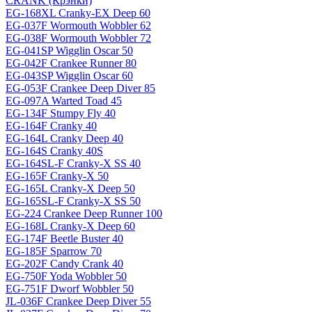
CRANK (Крэнки)
EG-168XL Cranky-EX Deep 60
EG-037F Wormouth Wobbler 62
EG-038F Wormouth Wobbler 72
EG-041SP Wigglin Oscar 50
EG-042F Crankee Runner 80
EG-043SP Wigglin Oscar 60
EG-053F Crankee Deep Diver 85
EG-097A Warted Toad 45
EG-134F Stumpy Fly 40
EG-164F Cranky 40
EG-164L Cranky Deep 40
EG-164S Cranky 40S
EG-164SL-F Cranky-X SS 40
EG-165F Cranky-X 50
EG-165L Cranky-X Deep 50
EG-165SL-F Cranky-X SS 50
EG-224 Crankee Deep Runner 100
EG-168L Cranky-X Deep 60
EG-174F Beetle Buster 40
EG-185F Sparrow 70
EG-202F Candy Crank 40
EG-750F Yoda Wobbler 50
EG-751F Dworf Wobbler 50
JL-036F Crankee Deep Diver 55