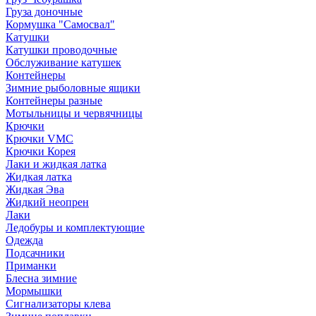
Груза доночные
Кормушка "Самосвал"
Катушки
Катушки проводочные
Обслуживание катушек
Контейнеры
Зимние рыболовные ящики
Контейнеры разные
Мотыльницы и червячницы
Крючки
Крючки VMC
Крючки Корея
Лаки и жидкая латка
Жидкая латка
Жидкая Эва
Жидкий неопрен
Лаки
Ледобуры и комплектующие
Одежда
Подсачники
Приманки
Блесна зимние
Мормышки
Сигнализаторы клева