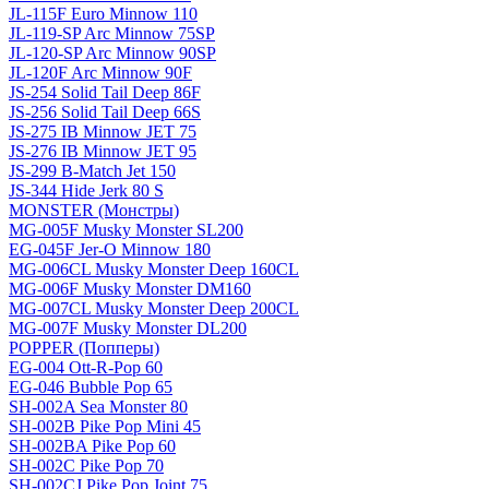
JL-115F Euro Minnow 110
JL-119-SP Arc Minnow 75SP
JL-120-SP Arc Minnow 90SP
JL-120F Arc Minnow 90F
JS-254 Solid Tail Deep 86F
JS-256 Solid Tail Deep 66S
JS-275 IB Minnow JET 75
JS-276 IB Minnow JET 95
JS-299 B-Match Jet 150
JS-344 Hide Jerk 80 S
MONSTER (Монстры)
MG-005F Musky Monster SL200
EG-045F Jer-O Minnow 180
MG-006CL Musky Monster Deep 160CL
MG-006F Musky Monster DM160
MG-007CL Musky Monster Deep 200CL
MG-007F Musky Monster DL200
POPPER (Попперы)
EG-004 Ott-R-Pop 60
EG-046 Bubble Pop 65
SH-002A Sea Monster 80
SH-002B Pike Pop Mini 45
SH-002BA Pike Pop 60
SH-002C Pike Pop 70
SH-002CJ Pike Pop Joint 75