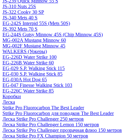
JS-239 Quick Minnow 55 S
JS-310 Nuts 25S
JS-322 Cooky 30 SP
JS-340 Mets 40 S
EG-242S Interpid 55S (Mets 50S)
JS-392 Mets 70 S
EG-244S Gutsy Minnow 45S (Chip Minnow 45S)
MG-002A Mustang Minnow 60
MG-002F Mustang Minnow 45
WALKERS (Уокеры)
EG-226D Water Strike 100
EG-226B Water Strike 60
EG-029 S.P. Walking Stick 115
EG-030 S.P. Walking Stick 85
EG-030A Hot Dog 65
EG-047 Finesse Walking Stick 103
EG-226C Water Strike 85
Коробки
Леска
Strike Pro Fluorocarbon The Best Leader
Strike Pro Fluorocarbon для поводков The Best Leader
Леска Strike Pro Challenger 250 метров
Леска Strike Pro Challenger Lemon 150 метров
Леска Strike Pro Challenger прозрачная флюо 150 метров
Леска Strike Pro FX Champion 50 метров