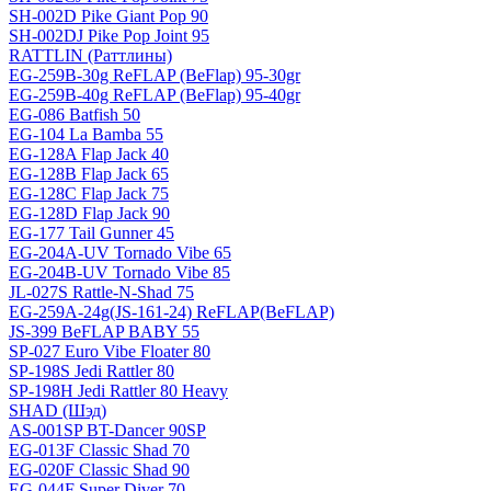
SH-002D Pike Giant Pop 90
SH-002DJ Pike Pop Joint 95
RATTLIN (Раттлины)
EG-259B-30g ReFLAP (BeFlap) 95-30gr
EG-259B-40g ReFLAP (BeFlap) 95-40gr
EG-086 Batfish 50
EG-104 La Bamba 55
EG-128A Flap Jack 40
EG-128B Flap Jack 65
EG-128C Flap Jack 75
EG-128D Flap Jack 90
EG-177 Tail Gunner 45
EG-204A-UV Tornado Vibe 65
EG-204B-UV Tornado Vibe 85
JL-027S Rattle-N-Shad 75
EG-259A-24g(JS-161-24) ReFLAP(BeFLAP)
JS-399 BeFLAP BABY 55
SP-027 Euro Vibe Floater 80
SP-198S Jedi Rattler 80
SP-198H Jedi Rattler 80 Heavy
SHAD (Шэд)
AS-001SP BT-Dancer 90SP
EG-013F Classic Shad 70
EG-020F Classic Shad 90
EG-044F Super Diver 70