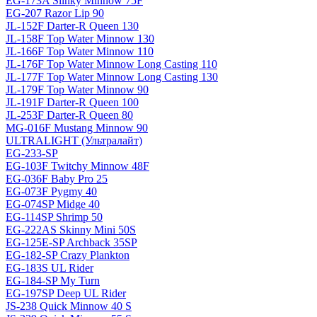
EG-173A Slinky Minnow 75F
EG-207 Razor Lip 90
JL-152F Darter-R Queen 130
JL-158F Top Water Minnow 130
JL-166F Top Water Minnow 110
JL-176F Top Water Minnow Long Casting 110
JL-177F Top Water Minnow Long Casting 130
JL-179F Top Water Minnow 90
JL-191F Darter-R Queen 100
JL-253F Darter-R Queen 80
MG-016F Mustang Minnow 90
ULTRALIGHT (Ультралайт)
EG-233-SP
EG-103F Twitchy Minnow 48F
EG-036F Baby Pro 25
EG-073F Pygmy 40
EG-074SP Midge 40
EG-114SP Shrimp 50
EG-222AS Skinny Mini 50S
EG-125E-SP Archback 35SP
EG-182-SP Crazy Plankton
EG-183S UL Rider
EG-184-SP My Turn
EG-197SP Deep UL Rider
JS-238 Quick Minnow 40 S