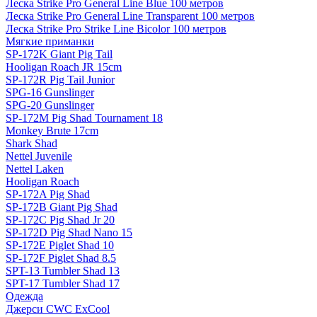
Леска Strike Pro General Line Blue 100 метров
Леска Strike Pro General Line Transparent 100 метров
Леска Strike Pro Strike Line Bicolor 100 метров
Мягкие приманки
SP-172K Giant Pig Tail
Hooligan Roach JR 15cm
SP-172R Pig Tail Junior
SPG-16 Gunslinger
SPG-20 Gunslinger
SP-172M Pig Shad Tournament 18
Monkey Brute 17cm
Shark Shad
Nettel Juvenile
Nettel Laken
Hooligan Roach
SP-172A Pig Shad
SP-172B Giant Pig Shad
SP-172C Pig Shad Jr 20
SP-172D Pig Shad Nano 15
SP-172E Piglet Shad 10
SP-172F Piglet Shad 8.5
SPT-13 Tumbler Shad 13
SPT-17 Tumbler Shad 17
Одежда
Джерси CWC ExCool