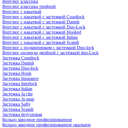
Вертлюг классика
Вертлюг классика тройной
Вертлюг с накаткой
Вертлюг с накаткой с застежкой Coastlock
Вертлюг с накаткой с застежкой Danish
Вертлюг с накаткой с застежкой Duo-Lock
Вертлюг с накаткой с застежкой Hooked
Вертлюг с накаткой с застежкой Italian
Вертлюг с накаткой с застежкой Scandi
Вертлюг с подшипником с застежкой Duo-lock
Вертлюг цилиндр двойной с застёжкой duo-Lock
Застежка Coastlock
Застежка Danish
Застежка Duo-lock
Застежка Hook
Застежка Insurance
Застежка Interlock
Застежка Italian
Застежка Ja clip
Застежка Ja snap
Застежка Safty
Застежка Scandi
Застежка безузловая
Кольцо заводное профилированное
Кольцо заводное профилированное овальное