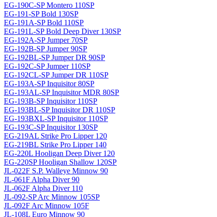
EG-190C-SP Montero 110SP
EG-191-SP Bold 130SP
EG-191A-SP Bold 110SP
EG-191L-SP Bold Deep Diver 130SP
EG-192A-SP Jumper 70SP
EG-192B-SP Jumper 90SP
EG-192BL-SP Jumper DR 90SP
EG-192C-SP Jumper 110SP
EG-192CL-SP Jumper DR 110SP
EG-193A-SP Inquisitor 80SP
EG-193AL-SP Inquisitor MDR 80SP
EG-193B-SP Inquisitor 110SP
EG-193BL-SP Inquisitor DR 110SP
EG-193BXL-SP Inquisitor 110SP
EG-193C-SP Inquisitor 130SP
EG-219AL Strike Pro Lipper 120
EG-219BL Strike Pro Lipper 140
EG-220L Hooligan Deep Diver 120
EG-220SP Hooligan Shallow 120SP
JL-022F S.P. Walleye Minnow 90
JL-061F Alpha Diver 90
JL-062F Alpha Diver 110
JL-092-SP Arc Minnow 105SP
JL-092F Arc Minnow 105F
JL-108L Euro Minnow 90