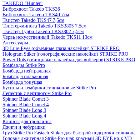
TAKEDO "Hunter"
Виброхвост Takedo TKS36
Виброхвост Takedo TKS40 7см
Твистер Takedo TKS47 7,5см
Твистер-минога Takedo TKS3805 7,5см
Твистер-Турбо Takedo TKS3802 7,5см
Червь искусственный Takedo TKS11 13см
Аксессуары
3D Lure Eyes (объемные глаза наклейки) STRIKE PRO
Hologram Stiker (голографические наклейки) STRIKE PRO
Power Dots (свинцовые наклейки для воблеров) STRIKE PRO
Бомбарды Strike Pro
Бомбарда нейтральная
Бомбарда плавающая
Бомбарда тонущая
Бусины и кембрики силиконовые Strike Pro
Лепесток с вертлюгом Strike Pro
Spinner Blade Comet 3
Spinner Blade Comet 4
Spinner Blade Long 3
Spinner Blade Long 4
Клипсы для троллинга
Джиги и чебурашки
Груз Strike Pro Fastach Sinker для быстрой подгрузки силикона
Головка джигерная Strike Pro шар красный 3D EYE кр-к VD-