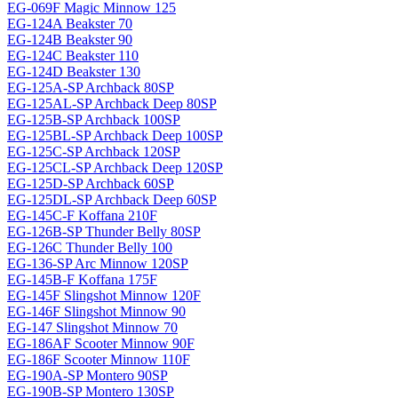
EG-069F Magiс Minnow 125
EG-124A Beakster 70
EG-124B Beakster 90
EG-124C Beakster 110
EG-124D Beakster 130
EG-125A-SP Archback 80SP
EG-125AL-SP Archback Deep 80SP
EG-125B-SP Archback 100SP
EG-125BL-SP Archback Deep 100SP
EG-125C-SP Archback 120SP
EG-125CL-SP Archback Deep 120SP
EG-125D-SP Archback 60SP
EG-125DL-SP Archback Deep 60SP
EG-145C-F Koffana 210F
EG-126B-SP Thunder Belly 80SP
EG-126C Thunder Belly 100
EG-136-SP Arc Minnow 120SP
EG-145B-F Koffana 175F
EG-145F Slingshot Minnow 120F
EG-146F Slingshot Minnow 90
EG-147 Slingshot Minnow 70
EG-186AF Scooter Minnow 90F
EG-186F Scooter Minnow 110F
EG-190A-SP Montero 90SP
EG-190B-SP Montero 130SP