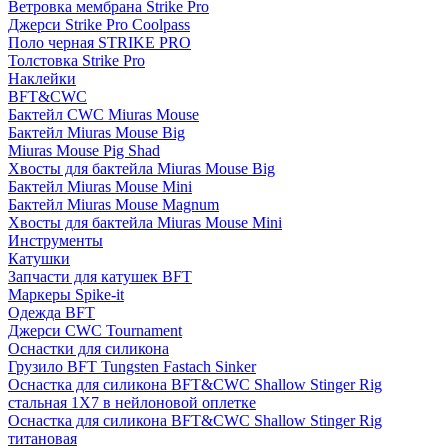
Ветровка мембрана Strike Pro
Джерси Strike Pro Coolpass
Поло черная STRIKE PRO
Толстовка Strike Pro
Наклейки
BFT&CWC
Бактейл CWC Miuras Mouse
Бактейл Miuras Mouse Big
Miuras Mouse Pig Shad
Хвосты для бактейла Miuras Mouse Big
Бактейл Miuras Mouse Mini
Бактейл Miuras Mouse Magnum
Хвосты для бактейла Miuras Mouse Mini
Инструменты
Катушки
Запчасти для катушек BFT
Маркеры Spike-it
Одежда BFT
Джерси CWC Tournament
Оснастки для силикона
Грузило BFT Tungsten Fastach Sinker
Оснастка для силикона BFT&CWC Shallow Stinger Rig
стальная 1X7 в нейлоновой оплетке
Оснастка для силикона BFT&CWC Shallow Stinger Rig
титановая