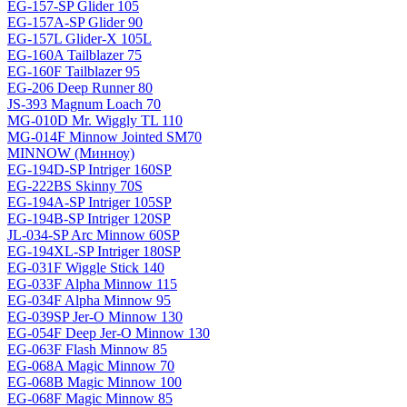
EG-157-SP Glider 105
EG-157A-SP Glider 90
EG-157L Glider-X 105L
EG-160A Tailblazer 75
EG-160F Tailblazer 95
EG-206 Deep Runner 80
JS-393 Magnum Loach 70
MG-010D Mr. Wiggly TL 110
MG-014F Minnow Jointed SM70
MINNOW (Минноу)
EG-194D-SP Intriger 160SP
EG-222BS Skinny 70S
EG-194A-SP Intriger 105SP
EG-194B-SP Intriger 120SP
JL-034-SP Arc Minnow 60SP
EG-194XL-SP Intriger 180SP
EG-031F Wiggle Stick 140
EG-033F Alpha Minnow 115
EG-034F Alpha Minnow 95
EG-039SP Jer-O Minnow 130
EG-054F Deep Jer-O Minnow 130
EG-063F Flash Minnow 85
EG-068A Magic Minnow 70
EG-068B Magic Minnow 100
EG-068F Magic Minnow 85