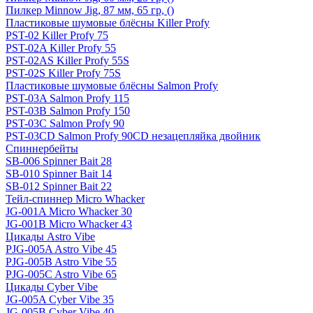
Пилкер Minnow Jig, 87 мм, 65 гр, ()
Пластиковые шумовые блёсны Killer Profy
PST-02 Killer Profy 75
PST-02A Killer Profy 55
PST-02AS Killer Profy 55S
PST-02S Killer Profy 75S
Пластиковые шумовые блёсны Salmon Profy
PST-03A Salmon Profy 115
PST-03B Salmon Profy 150
PST-03C Salmon Profy 90
PST-03CD Salmon Profy 90CD незацепляйка двойник
Спиннербейты
SB-006 Spinner Bait 28
SB-010 Spinner Bait 14
SB-012 Spinner Bait 22
Тейл-спиннер Micro Whacker
JG-001A Micro Whacker 30
JG-001B Micro Whacker 43
Цикады Astro Vibe
PJG-005A Astro Vibe 45
PJG-005B Astro Vibe 55
PJG-005C Astro Vibe 65
Цикады Cyber Vibe
JG-005A Cyber Vibe 35
JG-005B Cyber Vibe 40