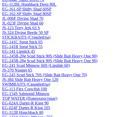
EG-112BL Hunhback Deep 80L
EG-161-SP Shifty Shad 60SP
EG-162-SP Shifty Shad 80SP
JL-006F Diving Shad 70
JL-023F Diving Shad 60
JS-123 Terry Jerk 63 S
JS-324 Diving Beetle 50 SP
STICKBAITS (Стикбейты)
EG-141C Sprat Stick 65
EG-141B Sprat Stick 55
EG-141 Lipstick 45
EG-245B-20g Scud Stick 90S (Slide Bait Heavy One 90)
EG-245B-28g Scud Stick 90S (Slide Bait Heavy One 90)
EG-241 Scud Minnow 60S (Lipslide 60)
JS-370 Nugget 65
EG-245 Scud Stick 70S (Slide Bait Heavy One 70)
JS-384 Slide Bait Heavy One 120
SWIMBAITS (Свимбейты)
EG-113 Flex Crawfish 100
EG-154S Salmonid Minnow
TOP WATER (Поверхностные)
EG-024A Darter-R King 90
EG-024F Darter-R King 105
EG-112B Hunchback 80