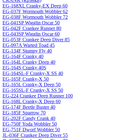
CRANK (Крэнки)
EG-168XL Cranky-EX Deep 60
EG-037F Wormouth Wobbler 62
EG-038F Wormouth Wobbler 72
EG-041SP Wigglin Oscar 50
EG-042F Crankee Runner 80
EG-043SP Wigglin Oscar 60
EG-053F Crankee Deep Diver 85
EG-097A Warted Toad 45
EG-134F Stumpy Fly 40
EG-164F Cranky 40
EG-164L Cranky Deep 40
EG-164S Cranky 40S
EG-164SL-F Cranky-X SS 40
EG-165F Cranky-X 50
EG-165L Cranky-X Deep 50
EG-165SL-F Cranky-X SS 50
EG-224 Crankee Deep Runner 100
EG-168L Cranky-X Deep 60
EG-174F Beetle Buster 40
EG-185F Sparrow 70
EG-202F Candy Crank 40
EG-750F Yoda Wobbler 50
EG-751F Dworf Wobbler 50
JL-036F Crankee Deep Diver 55