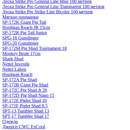
Леска Strike Pro General Line Blue 100 метров
Леска Strike Pro General Line Transparent 100 метров
Леска Strike Pro Strike Line Bicolor 100 метров
Мягкие приманки
SP-172K Giant Pig Tail
Hooligan Roach JR 15cm
SP-172R Pig Tail Junior
SPG-16 Gunslinger
SPG-20 Gunslinger
SP-172M Pig Shad Tournament 18
Monkey Brute 17cm
Shark Shad
Nettel Juvenile
Nettel Laken
Hooligan Roach
SP-172A Pig Shad
SP-172B Giant Pig Shad
SP-172C Pig Shad Jr 20
SP-172D Pig Shad Nano 15
SP-172E Piglet Shad 10
SP-172F Piglet Shad 8.5
SPT-13 Tumbler Shad 13
SPT-17 Tumbler Shad 17
Одежда
Джерси CWC ExCool