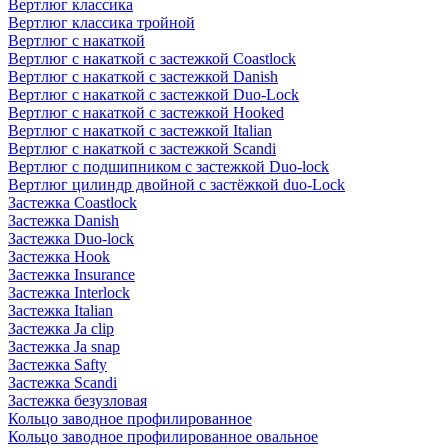
Вертлюг классика
Вертлюг классика тройной
Вертлюг с накаткой
Вертлюг с накаткой с застежкой Coastlock
Вертлюг с накаткой с застежкой Danish
Вертлюг с накаткой с застежкой Duo-Lock
Вертлюг с накаткой с застежкой Hooked
Вертлюг с накаткой с застежкой Italian
Вертлюг с накаткой с застежкой Scandi
Вертлюг с подшипником с застежкой Duo-lock
Вертлюг цилиндр двойной с застёжкой duo-Lock
Застежка Coastlock
Застежка Danish
Застежка Duo-lock
Застежка Hook
Застежка Insurance
Застежка Interlock
Застежка Italian
Застежка Ja clip
Застежка Ja snap
Застежка Safty
Застежка Scandi
Застежка безузловая
Кольцо заводное профилированное
Кольцо заводное профилированное овальное