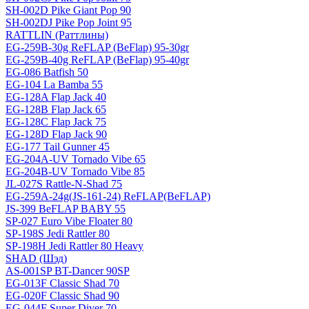
SH-002D Pike Giant Pop 90
SH-002DJ Pike Pop Joint 95
RATTLIN (Раттлины)
EG-259B-30g ReFLAP (BeFlap) 95-30gr
EG-259B-40g ReFLAP (BeFlap) 95-40gr
EG-086 Batfish 50
EG-104 La Bamba 55
EG-128A Flap Jack 40
EG-128B Flap Jack 65
EG-128C Flap Jack 75
EG-128D Flap Jack 90
EG-177 Tail Gunner 45
EG-204A-UV Tornado Vibe 65
EG-204B-UV Tornado Vibe 85
JL-027S Rattle-N-Shad 75
EG-259A-24g(JS-161-24) ReFLAP(BeFLAP)
JS-399 BeFLAP BABY 55
SP-027 Euro Vibe Floater 80
SP-198S Jedi Rattler 80
SP-198H Jedi Rattler 80 Heavy
SHAD (Шэд)
AS-001SP BT-Dancer 90SP
EG-013F Classic Shad 70
EG-020F Classic Shad 90
EG-044F Super Diver 70