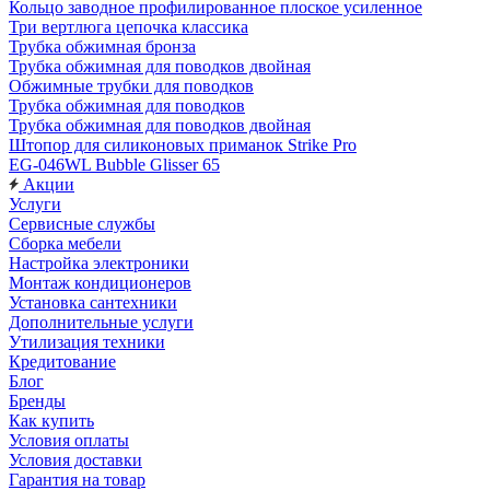
Кольцо заводное профилированное плоское усиленное
Три вертлюга цепочка классика
Трубка обжимная бронза
Трубка обжимная для поводков двойная
Обжимные трубки для поводков
Трубка обжимная для поводков
Трубка обжимная для поводков двойная
Штопор для силиконовых приманок Strike Pro
EG-046WL Bubble Glisser 65
Акции
Услуги
Сервисные службы
Сборка мебели
Настройка электроники
Монтаж кондиционеров
Установка сантехники
Дополнительные услуги
Утилизация техники
Кредитование
Блог
Бренды
Как купить
Условия оплаты
Условия доставки
Гарантия на товар