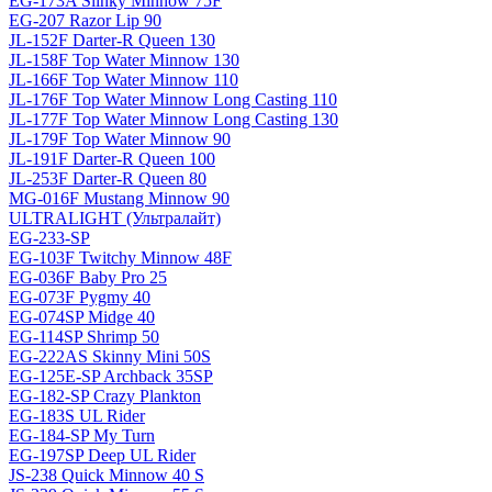
EG-173A Slinky Minnow 75F
EG-207 Razor Lip 90
JL-152F Darter-R Queen 130
JL-158F Top Water Minnow 130
JL-166F Top Water Minnow 110
JL-176F Top Water Minnow Long Casting 110
JL-177F Top Water Minnow Long Casting 130
JL-179F Top Water Minnow 90
JL-191F Darter-R Queen 100
JL-253F Darter-R Queen 80
MG-016F Mustang Minnow 90
ULTRALIGHT (Ультралайт)
EG-233-SP
EG-103F Twitchy Minnow 48F
EG-036F Baby Pro 25
EG-073F Pygmy 40
EG-074SP Midge 40
EG-114SP Shrimp 50
EG-222AS Skinny Mini 50S
EG-125E-SP Archback 35SP
EG-182-SP Crazy Plankton
EG-183S UL Rider
EG-184-SP My Turn
EG-197SP Deep UL Rider
JS-238 Quick Minnow 40 S