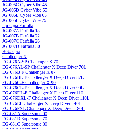
JG-005C Cyber Vibe 45
JG-005D Cyber Vibe 55
JG-005E Cyber Vibe 65
JG-005F Cyber Vibe 75
Цикады Farfalla
JG-007A Farfalla 18
JG-007B Farfalla 22
JG-007C Farfalla 26
JG-007D Farfalla 30
Воблеры
Challenger X
EG-076A-SP Challenger X 70
EG-076AL-SP Challenger X Deep Diver 70L
EG-076B-F Challenger X 87
EG-076BL-F Challenger X Deep Diver 87L
EG-076C-F Challenger X 90
EG-076CL-F Challenger X Deep Diver 90L
EG-076DL-F Challenger X Deep Diver 110
EG-076DXL-F Challenger X Deep Diver 110L
EG-076EL Challenger X Deep Diver 140L
EG-076FXL Challenger X Deep Diver 180L
EG-081A Supersonic 60
EG-081B Supersonic 70
EG-081C Supersonic 80