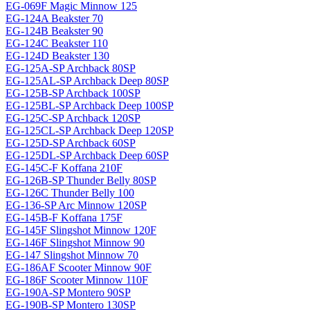
EG-069F Magiс Minnow 125
EG-124A Beakster 70
EG-124B Beakster 90
EG-124C Beakster 110
EG-124D Beakster 130
EG-125A-SP Archback 80SP
EG-125AL-SP Archback Deep 80SP
EG-125B-SP Archback 100SP
EG-125BL-SP Archback Deep 100SP
EG-125C-SP Archback 120SP
EG-125CL-SP Archback Deep 120SP
EG-125D-SP Archback 60SP
EG-125DL-SP Archback Deep 60SP
EG-145C-F Koffana 210F
EG-126B-SP Thunder Belly 80SP
EG-126C Thunder Belly 100
EG-136-SP Arc Minnow 120SP
EG-145B-F Koffana 175F
EG-145F Slingshot Minnow 120F
EG-146F Slingshot Minnow 90
EG-147 Slingshot Minnow 70
EG-186AF Scooter Minnow 90F
EG-186F Scooter Minnow 110F
EG-190A-SP Montero 90SP
EG-190B-SP Montero 130SP