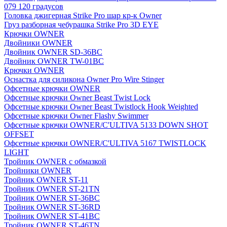
079 120 градусов
Головка джигерная Strike Pro шар кр-к Owner
Груз разборная чебурашка Strike Pro 3D EYE
Крючки OWNER
Двойники OWNER
Двойник OWNER SD-36BC
Двойник OWNER TW-01BC
Крючки OWNER
Оснастка для силикона Owner Pro Wire Stinger
Офсетные крючки OWNER
Офсетные крючки Owner Beast Twist Lock
Офсетные крючки Owner Beast Twistlock Hook Weighted
Офсетные крючки Owner Flashy Swimmer
Офсетные крючки OWNER/C'ULTIVA 5133 DOWN SHOT
OFFSET
Офсетные крючки OWNER/C'ULTIVA 5167 TWISTLOCK
LIGHT
Тройник OWNER с обмазкой
Тройники OWNER
Тройник OWNER ST-11
Тройник OWNER ST-21TN
Тройник OWNER ST-36BC
Тройник OWNER ST-36RD
Тройник OWNER ST-41BC
Тройник OWNER ST-46TN