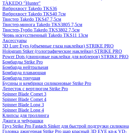
TAKEDO "Hunter"
Виброхвост Takedo TKS36
Виброхвост Takedo TKS40 7см
Твистер Takedo TKS47 7,5см
Твистер-минога Takedo TKS3805 7,5см
Твистер-Турбо Takedo TKS3802 7,5см
Червь искусственный Takedo TKS11 13см
Аксессуары
3D Lure Eyes (объемные глаза наклейки) STRIKE PRO
Hologram Stiker (голографические наклейки) STRIKE PRO
Power Dots (свинцовые наклейки для воблеров) STRIKE PRO
Бомбарды Strike Pro
Бомбарда нейтральная
Бомбарда плавающая
Бомбарда тонущая
Бусины и кембрики силиконовые Strike Pro
Лепесток с вертлюгом Strike Pro
Spinner Blade Comet 3
Spinner Blade Comet 4
Spinner Blade Long 3
Spinner Blade Long 4
Клипсы для троллинга
Джиги и чебурашки
Груз Strike Pro Fastach Sinker для быстрой подгрузки силикона
Головка джигерная Strike Pro шар красный 3D EYE кр-к VD-