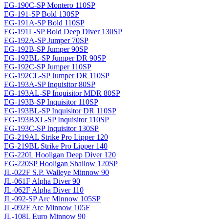
EG-190C-SP Montero 110SP
EG-191-SP Bold 130SP
EG-191A-SP Bold 110SP
EG-191L-SP Bold Deep Diver 130SP
EG-192A-SP Jumper 70SP
EG-192B-SP Jumper 90SP
EG-192BL-SP Jumper DR 90SP
EG-192C-SP Jumper 110SP
EG-192CL-SP Jumper DR 110SP
EG-193A-SP Inquisitor 80SP
EG-193AL-SP Inquisitor MDR 80SP
EG-193B-SP Inquisitor 110SP
EG-193BL-SP Inquisitor DR 110SP
EG-193BXL-SP Inquisitor 110SP
EG-193C-SP Inquisitor 130SP
EG-219AL Strike Pro Lipper 120
EG-219BL Strike Pro Lipper 140
EG-220L Hooligan Deep Diver 120
EG-220SP Hooligan Shallow 120SP
JL-022F S.P. Walleye Minnow 90
JL-061F Alpha Diver 90
JL-062F Alpha Diver 110
JL-092-SP Arc Minnow 105SP
JL-092F Arc Minnow 105F
JL-108L Euro Minnow 90