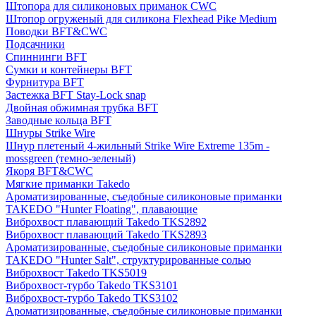
Штопора для силиконовых приманок CWC
Штопор огруженый для силикона Flexhead Pike Medium
Поводки BFT&CWC
Подсачники
Спиннинги BFT
Сумки и контейнеры BFT
Фурнитура BFT
Застежка BFT Stay-Lock snap
Двойная обжимная трубка BFT
Заводные кольца BFT
Шнуры Strike Wire
Шнур плетеный 4-жильный Strike Wire Extreme 135m -
mossgreen (темно-зеленый)
Якоря BFT&CWC
Мягкие приманки Takedo
Ароматизированные, съедобные силиконовые приманки
TAKEDO "Hunter Floating", плавающие
Виброхвост плавающий Takedo TKS2892
Виброхвост плавающий Takedo TKS2893
Ароматизированные, съедобные силиконовые приманки
TAKEDO "Hunter Salt", структурированные солью
Виброхвост Takedo TKS5019
Виброхвост-турбо Takedo TKS3101
Виброхвост-турбо Takedo TKS3102
Ароматизированные, съедобные силиконовые приманки