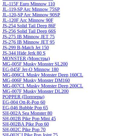
JL-115F Euro Minnow 110
JL-119-SP Arc Minnow 75SP
JL-120-SP Arc Minnow 90SP
JL-120F Arc Minnow 90F
JS-254 Solid Tail Deep 86F
JS-256 Solid Tail Deep 66S
JS-275 IB Minnow JET 75
JS-276 IB Minnow JET 95
JS-299 B-Match Jet 150
JS-344 Hide Jerk 80 S
MONSTER (Монстры)
MG-005F Musky Monster SL200
EG-045F Jer-O Minnow 180
MG-006CL Musky Monster Deep 160CL
MG-006F Musky Monster DM160
MG-007CL Musky Monster Deep 200CL
MG-007F Musky Monster DL200
POPPER (Попперы)
EG-004 Ott-R-Pop 60
EG-046 Bubble Pop 65
SH-002A Sea Monster 80
SH-002B Pike Pop Mini 45
SH-002BA Pike Pop 60
SH-002C Pike Pop 70
SH-002CJ Pike Pop Joint 75