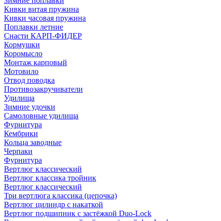
Зимние поплавки
Кивки витая пружина
Кивки часовая пружина
Поплавки летние
Снасти КАРП-ФИДЕР
Кормушки
Коромысло
Монтаж карповый
Мотовило
Отвод поводка
Противозакручиватели
Удилища
Зимние удочки
Самоловные удилища
Фурнитура
Кембрики
Кольца заводные
Черпаки
Фурнитура
Вертлюг классический
Вертлюг классика тройник
Вертлюг классический
Три вертлюга классика (цепочка)
Вертлюг цилиндр с накаткой
Вертлюг подшипник с застёжкой Duo-Lock