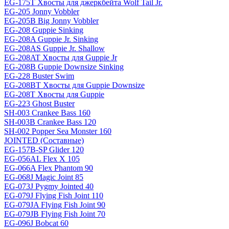
EG-175T Хвосты для джеркбейта Wolf Tail Jr.
EG-205 Jonny Vobbler
EG-205B Big Jonny Vobbler
EG-208 Guppie Sinking
EG-208A Guppie Jr. Sinking
EG-208AS Guppie Jr. Shallow
EG-208AT Хвосты для Guppie Jr
EG-208B Guppie Downsize Sinking
EG-228 Buster Swim
EG-208BT Хвосты для Guppie Downsize
EG-208T Хвосты для Guppie
EG-223 Ghost Buster
SH-003 Crankee Bass 160
SH-003B Crankee Bass 120
SH-002 Popper Sea Monster 160
JOINTED (Составные)
EG-157B-SP Glider 120
EG-056AL Flex X 105
EG-066A Flex Phantom 90
EG-068J Magic Joint 85
EG-073J Pygmy Jointed 40
EG-079J Flying Fish Joint 110
EG-079JA Flying Fish Joint 90
EG-079JB Flying Fish Joint 70
EG-096J Bobcat 60