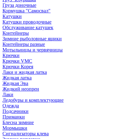
Груза доночные
Кормушка "Самосвал"
Катушки
Катушки проводочные
Обслуживание катушек
Контейнеры
Зимние рыболовные ящики
Контейнеры разные
Мотыльницы и червячницы
Крючки
Крючки VMC
Крючки Корея
Лаки и жидкая латка
Жидкая латка
Жидкая Эва
Жидкий неопрен
Лаки
Ледобуры и комплектующие
Одежда
Подсачники
Приманки
Блесна зимние
Мормышки
Сигнализаторы клева