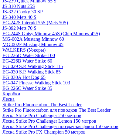
JS-239 Quick Minnow 55 S
JS-310 Nuts 25S
JS-322 Cooky 30 SP
JS-340 Mets 40 S
EG-242S Interpid 55S (Mets 50S)
JS-392 Mets 70 S
EG-244S Gutsy Minnow 45S (Chip Minnow 45S)
MG-002A Mustang Minnow 60
MG-002F Mustang Minnow 45
WALKERS (Уокеры)
EG-226D Water Strike 100
EG-226B Water Strike 60
EG-029 S.P. Walking Stick 115
EG-030 S.P. Walking Stick 85
EG-030A Hot Dog 65
EG-047 Finesse Walking Stick 103
EG-226C Water Strike 85
Коробки
Леска
Strike Pro Fluorocarbon The Best Leader
Strike Pro Fluorocarbon для поводков The Best Leader
Леска Strike Pro Challenger 250 метров
Леска Strike Pro Challenger Lemon 150 метров
Леска Strike Pro Challenger прозрачная флюо 150 метров
Леска Strike Pro FX Champion 50 метров