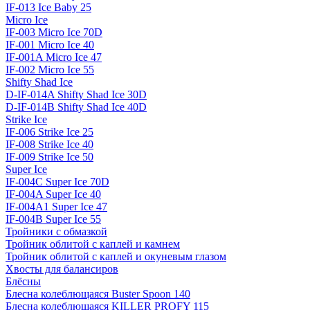
IF-013 Ice Baby 25
Micro Ice
IF-003 Micro Ice 70D
IF-001 Micro Ice 40
IF-001A Micro Ice 47
IF-002 Micro Ice 55
Shifty Shad Ice
D-IF-014A Shifty Shad Ice 30D
D-IF-014B Shifty Shad Ice 40D
Strike Ice
IF-006 Strike Ice 25
IF-008 Strike Ice 40
IF-009 Strike Ice 50
Super Ice
IF-004C Super Ice 70D
IF-004A Super Ice 40
IF-004A1 Super Ice 47
IF-004B Super Ice 55
Тройники с обмазкой
Тройник облитой с каплей и камнем
Тройник облитой с каплей и окуневым глазом
Хвосты для балансиров
Блёсны
Блесна колеблющаяся Buster Spoon 140
Блесна колеблющаяся KILLER PROFY 115