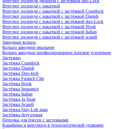
Вертлюг цилиндр двойной с застёжкой duo-Lock
Вертлюг цилиндр с накаткой
Вертлюг цилиндр с накаткой с застёжкой Coastlock
Вертлюг цилиндр с накаткой с застёжкой Danish
Вертлюг цилиндр с накаткой с застёжкой duo-Lock
Вертлюг цилиндр с накаткой с застёжкой Hook
Вертлюг цилиндр с накаткой с застёжкой Italian
Вертлюг цилиндр с накаткой с застёжкой scandi
Заводные кольца
Кольцо заводное овальное
Кольцо заводное профилированное плоское усиленное
Застежки
Застёжка Coastlock
Застежка Danish
Застёжка Duo-lock
Застежка Fastach Clip
Застёжка Hook
Застёжка Insurance
Застёжка Italian
Застёжка Ja Snap
Застёжка Scandi
Застёжка Stay-Lok snap
Застёжка безузловая
Цепочка для блесен с застежками
Карабины и вертлюги в технологической упаковке