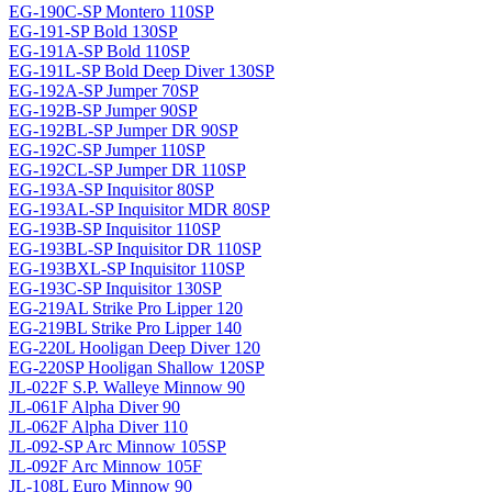
EG-190C-SP Montero 110SP
EG-191-SP Bold 130SP
EG-191A-SP Bold 110SP
EG-191L-SP Bold Deep Diver 130SP
EG-192A-SP Jumper 70SP
EG-192B-SP Jumper 90SP
EG-192BL-SP Jumper DR 90SP
EG-192C-SP Jumper 110SP
EG-192CL-SP Jumper DR 110SP
EG-193A-SP Inquisitor 80SP
EG-193AL-SP Inquisitor MDR 80SP
EG-193B-SP Inquisitor 110SP
EG-193BL-SP Inquisitor DR 110SP
EG-193BXL-SP Inquisitor 110SP
EG-193C-SP Inquisitor 130SP
EG-219AL Strike Pro Lipper 120
EG-219BL Strike Pro Lipper 140
EG-220L Hooligan Deep Diver 120
EG-220SP Hooligan Shallow 120SP
JL-022F S.P. Walleye Minnow 90
JL-061F Alpha Diver 90
JL-062F Alpha Diver 110
JL-092-SP Arc Minnow 105SP
JL-092F Arc Minnow 105F
JL-108L Euro Minnow 90