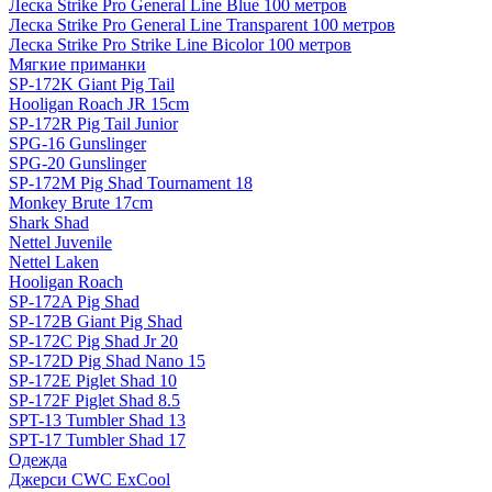
Леска Strike Pro General Line Blue 100 метров
Леска Strike Pro General Line Transparent 100 метров
Леска Strike Pro Strike Line Bicolor 100 метров
Мягкие приманки
SP-172K Giant Pig Tail
Hooligan Roach JR 15cm
SP-172R Pig Tail Junior
SPG-16 Gunslinger
SPG-20 Gunslinger
SP-172M Pig Shad Tournament 18
Monkey Brute 17cm
Shark Shad
Nettel Juvenile
Nettel Laken
Hooligan Roach
SP-172A Pig Shad
SP-172B Giant Pig Shad
SP-172C Pig Shad Jr 20
SP-172D Pig Shad Nano 15
SP-172E Piglet Shad 10
SP-172F Piglet Shad 8.5
SPT-13 Tumbler Shad 13
SPT-17 Tumbler Shad 17
Одежда
Джерси CWC ExCool