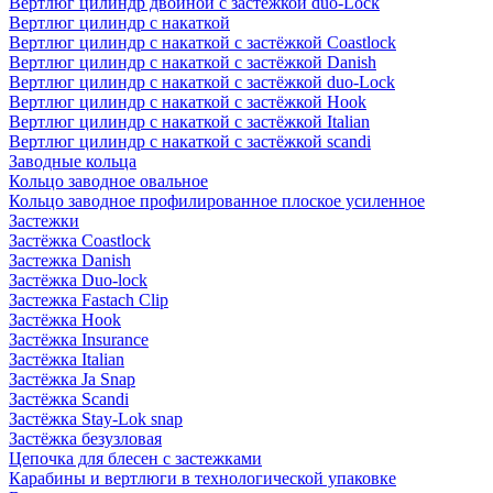
Вертлюг цилиндр двойной с застёжкой duo-Lock
Вертлюг цилиндр с накаткой
Вертлюг цилиндр с накаткой с застёжкой Coastlock
Вертлюг цилиндр с накаткой с застёжкой Danish
Вертлюг цилиндр с накаткой с застёжкой duo-Lock
Вертлюг цилиндр с накаткой с застёжкой Hook
Вертлюг цилиндр с накаткой с застёжкой Italian
Вертлюг цилиндр с накаткой с застёжкой scandi
Заводные кольца
Кольцо заводное овальное
Кольцо заводное профилированное плоское усиленное
Застежки
Застёжка Coastlock
Застежка Danish
Застёжка Duo-lock
Застежка Fastach Clip
Застёжка Hook
Застёжка Insurance
Застёжка Italian
Застёжка Ja Snap
Застёжка Scandi
Застёжка Stay-Lok snap
Застёжка безузловая
Цепочка для блесен с застежками
Карабины и вертлюги в технологической упаковке