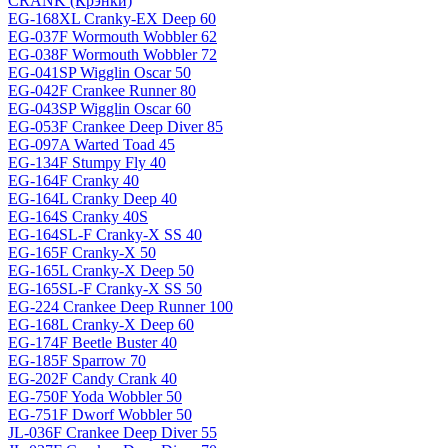
CRANK (Крэнки)
EG-168XL Cranky-EX Deep 60
EG-037F Wormouth Wobbler 62
EG-038F Wormouth Wobbler 72
EG-041SP Wigglin Oscar 50
EG-042F Crankee Runner 80
EG-043SP Wigglin Oscar 60
EG-053F Crankee Deep Diver 85
EG-097A Warted Toad 45
EG-134F Stumpy Fly 40
EG-164F Cranky 40
EG-164L Cranky Deep 40
EG-164S Cranky 40S
EG-164SL-F Cranky-X SS 40
EG-165F Cranky-X 50
EG-165L Cranky-X Deep 50
EG-165SL-F Cranky-X SS 50
EG-224 Crankee Deep Runner 100
EG-168L Cranky-X Deep 60
EG-174F Beetle Buster 40
EG-185F Sparrow 70
EG-202F Candy Crank 40
EG-750F Yoda Wobbler 50
EG-751F Dworf Wobbler 50
JL-036F Crankee Deep Diver 55