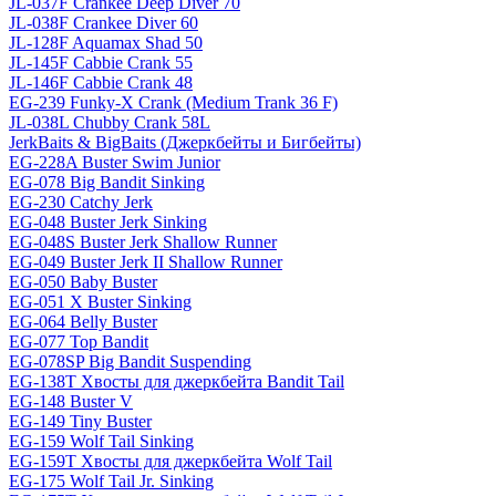
JL-037F Crankee Deep Diver 70
JL-038F Crankee Diver 60
JL-128F Aquamax Shad 50
JL-145F Cabbie Crank 55
JL-146F Cabbie Crank 48
EG-239 Funky-X Crank (Medium Trank 36 F)
JL-038L Chubby Crank 58L
JerkBaits & BigBaits (Джеркбейты и Бигбейты)
EG-228A Buster Swim Junior
EG-078 Big Bandit Sinking
EG-230 Catchy Jerk
EG-048 Buster Jerk Sinking
EG-048S Buster Jerk Shallow Runner
EG-049 Buster Jerk II Shallow Runner
EG-050 Baby Buster
EG-051 X Buster Sinking
EG-064 Belly Buster
EG-077 Top Bandit
EG-078SP Big Bandit Suspending
EG-138T Хвосты для джеркбейта Bandit Tail
EG-148 Buster V
EG-149 Tiny Buster
EG-159 Wolf Tail Sinking
EG-159T Хвосты для джеркбейта Wolf Tail
EG-175 Wolf Tail Jr. Sinking