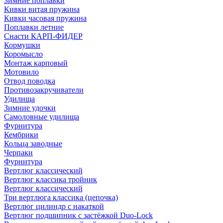
Зимние поплавки
Кивки витая пружина
Кивки часовая пружина
Поплавки летние
Снасти КАРП-ФИДЕР
Кормушки
Коромысло
Монтаж карповый
Мотовило
Отвод поводка
Противозакручиватели
Удилища
Зимние удочки
Самоловные удилища
Фурнитура
Кембрики
Кольца заводные
Черпаки
Фурнитура
Вертлюг классический
Вертлюг классика тройник
Вертлюг классический
Три вертлюга классика (цепочка)
Вертлюг цилиндр с накаткой
Вертлюг подшипник с застёжкой Duo-Lock