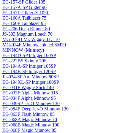
EG-157-SP Glider 105
EG-157A-SP Glider 90
EG-157L Glider-X 105L
EG-160A Tailblazer 75
EG-160F Tailblazer 95
EG-206 Deep Runner 80
JS-393 Magnum Loach 70
MG-010D Mr. Wiggly TL 110
MG-014F Minnow Jointed SM70
MINNOW (Минноу)
EG-194D-SP Intriger 160SP
EG-222BS Skinny 70S
EG-194A-SP Intriger 105SP
EG-194B-SP Intriger 120SP
JL-034-SP Arc Minnow 60SP
EG-194XL-SP Intriger 180SP
EG-031F Wiggle Stick 140
EG-033F Alpha Minnow 115
EG-034F Alpha Minnow 95
EG-039SP Jer-O Minnow 130
EG-054F Deep Jer-O Minnow 130
EG-063F Flash Minnow 85
EG-068A Magic Minnow 70
EG-068B Magic Minnow 100
EG-068F Magic Minnow 85