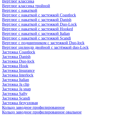
Вертлюг классика
Вертлюг классика тройной
Вертлюг с накаткой
Вертлюг с накаткой с застежкой Coastlock
Вертлюг с накаткой с застежкой Danish
Вертлюг с накаткой с застежкой Duo-Lock
Вертлюг с накаткой с застежкой Hooked
Вертлюг с накаткой с застежкой Italian
Вертлюг с накаткой с застежкой Scandi
Вертлюг с подшипником с застежкой Duo-lock
Вертлюг цилиндр двойной с застёжкой duo-Lock
Застежка Coastlock
Застежка Danish
Застежка Duo-lock
Застежка Hook
Застежка Insurance
Застежка Interlock
Застежка Italian
Застежка Ja clip
Застежка Ja snap
Застежка Safty
Застежка Scandi
Застежка безузловая
Кольцо заводное профилированное
Кольцо заводное профилированное овальное