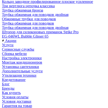
Кольцо заводное профилированное плоское усиленное
Три вертлюга цепочка классика
Трубка обжимная бронза
Трубка обжимная для поводков двойная
Обжимные трубки для поводков
Трубка обжимная для поводков
Трубка обжимная для поводков двойная
Штопор для силиконовых приманок Strike Pro
EG-046WL Bubble Glisser 65
Акции
Услуги
Сервисные службы
Сборка мебели
Настройка электроники
Монтаж кондиционеров
Установка сантехники
Дополнительные услуги
Утилизация техники
Кредитование
Блог
Бренды
Как купить
Условия оплаты
Условия доставки
Гарантия на товар