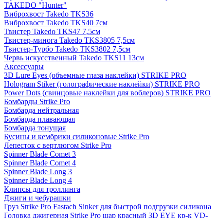
TAKEDO "Hunter"
Виброхвост Takedo TKS36
Виброхвост Takedo TKS40 7см
Твистер Takedo TKS47 7,5см
Твистер-минога Takedo TKS3805 7,5см
Твистер-Турбо Takedo TKS3802 7,5см
Червь искусственный Takedo TKS11 13см
Аксессуары
3D Lure Eyes (объемные глаза наклейки) STRIKE PRO
Hologram Stiker (голографические наклейки) STRIKE PRO
Power Dots (свинцовые наклейки для воблеров) STRIKE PRO
Бомбарды Strike Pro
Бомбарда нейтральная
Бомбарда плавающая
Бомбарда тонущая
Бусины и кембрики силиконовые Strike Pro
Лепесток с вертлюгом Strike Pro
Spinner Blade Comet 3
Spinner Blade Comet 4
Spinner Blade Long 3
Spinner Blade Long 4
Клипсы для троллинга
Джиги и чебурашки
Груз Strike Pro Fastach Sinker для быстрой подгрузки силикона
Головка джигерная Strike Pro шар красный 3D EYE кр-к VD-