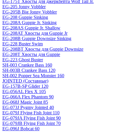
EG-175T Хвосты для джеркбейта Wolf Tail Jr.
EG-205 Jonny Vobbler
EG-205B Big Jonny Vobbler
EG-208 Guppie Sinking
EG-208A Guppie Jr. Sinking
EG-208AS Guppie Jr. Shallow
EG-208AT Хвосты для Guppie Jr
EG-208B Guppie Downsize Sinking
EG-228 Buster Swim
EG-208BT Хвосты для Guppie Downsize
EG-208T Хвосты для Guppie
EG-223 Ghost Buster
SH-003 Crankee Bass 160
SH-003B Crankee Bass 120
SH-002 Popper Sea Monster 160
JOINTED (Составные)
EG-157B-SP Glider 120
EG-056AL Flex X 105
EG-066A Flex Phantom 90
EG-068J Magic Joint 85
EG-073J Pygmy Jointed 40
EG-079J Flying Fish Joint 110
EG-079JA Flying Fish Joint 90
EG-079JB Flying Fish Joint 70
EG-096J Bobcat 60