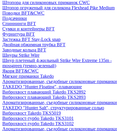
Штопора для силиконовых приманок CWC
Штопор огруженый для силикона Flexhead Pike Medium
Поводки BFT&CWC
Подсачники
Спиннинги BFT
Сумки и контейнеры BFT
Фурнитура BFT
Застежка BFT Stay-Lock snap
Двойная обжимная трубка BFT
Заводные кольца BFT
Шнуры Strike Wire
Шнур плетеный 4-жильный Strike Wire Extreme 135m -
mossgreen (темно-зеленый)
Якоря BFT&CWC
Мягкие приманки Takedo
Ароматизированные, съедобные силиконовые приманки
TAKEDO "Hunter Floating", плавающие
Виброхвост плавающий Takedo TKS2892
Виброхвост плавающий Takedo TKS2893
Ароматизированные, съедобные силиконовые приманки
TAKEDO "Hunter Salt", структурированные солью
Виброхвост Takedo TKS5019
Виброхвост-турбо Takedo TKS3101
Виброхвост-турбо Takedo TKS3102
Ароматизированные, съедобные силиконовые приманки