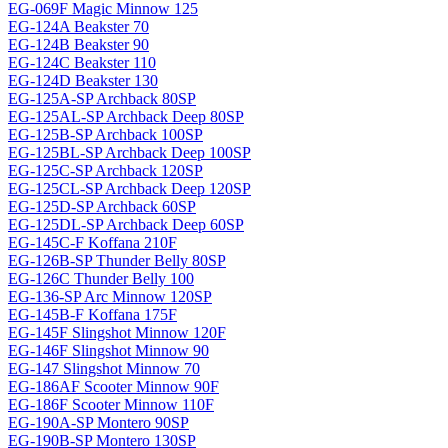
EG-069F Magiс Minnow 125
EG-124A Beakster 70
EG-124B Beakster 90
EG-124C Beakster 110
EG-124D Beakster 130
EG-125A-SP Archback 80SP
EG-125AL-SP Archback Deep 80SP
EG-125B-SP Archback 100SP
EG-125BL-SP Archback Deep 100SP
EG-125C-SP Archback 120SP
EG-125CL-SP Archback Deep 120SP
EG-125D-SP Archback 60SP
EG-125DL-SP Archback Deep 60SP
EG-145C-F Koffana 210F
EG-126B-SP Thunder Belly 80SP
EG-126C Thunder Belly 100
EG-136-SP Arc Minnow 120SP
EG-145B-F Koffana 175F
EG-145F Slingshot Minnow 120F
EG-146F Slingshot Minnow 90
EG-147 Slingshot Minnow 70
EG-186AF Scooter Minnow 90F
EG-186F Scooter Minnow 110F
EG-190A-SP Montero 90SP
EG-190B-SP Montero 130SP