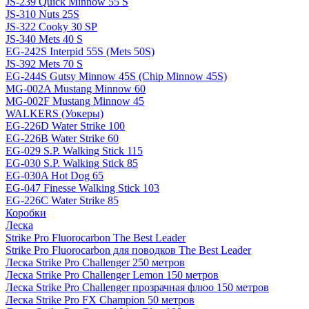
JS-239 Quick Minnow 55 S
JS-310 Nuts 25S
JS-322 Cooky 30 SP
JS-340 Mets 40 S
EG-242S Interpid 55S (Mets 50S)
JS-392 Mets 70 S
EG-244S Gutsy Minnow 45S (Chip Minnow 45S)
MG-002A Mustang Minnow 60
MG-002F Mustang Minnow 45
WALKERS (Уокеры)
EG-226D Water Strike 100
EG-226B Water Strike 60
EG-029 S.P. Walking Stick 115
EG-030 S.P. Walking Stick 85
EG-030A Hot Dog 65
EG-047 Finesse Walking Stick 103
EG-226C Water Strike 85
Коробки
Леска
Strike Pro Fluorocarbon The Best Leader
Strike Pro Fluorocarbon для поводков The Best Leader
Леска Strike Pro Challenger 250 метров
Леска Strike Pro Challenger Lemon 150 метров
Леска Strike Pro Challenger прозрачная флюо 150 метров
Леска Strike Pro FX Champion 50 метров