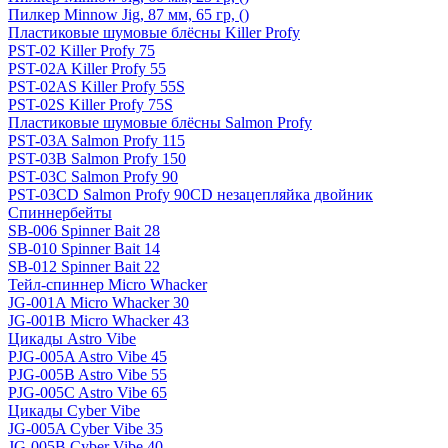
Пилкер Minnow Jig, 87 мм, 65 гр, ()
Пластиковые шумовые блёсны Killer Profy
PST-02 Killer Profy 75
PST-02A Killer Profy 55
PST-02AS Killer Profy 55S
PST-02S Killer Profy 75S
Пластиковые шумовые блёсны Salmon Profy
PST-03A Salmon Profy 115
PST-03B Salmon Profy 150
PST-03C Salmon Profy 90
PST-03CD Salmon Profy 90CD незацепляйка двойник
Спиннербейты
SB-006 Spinner Bait 28
SB-010 Spinner Bait 14
SB-012 Spinner Bait 22
Тейл-спиннер Micro Whacker
JG-001A Micro Whacker 30
JG-001B Micro Whacker 43
Цикады Astro Vibe
PJG-005A Astro Vibe 45
PJG-005B Astro Vibe 55
PJG-005C Astro Vibe 65
Цикады Cyber Vibe
JG-005A Cyber Vibe 35
JG-005B Cyber Vibe 40