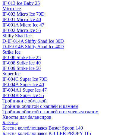
IF-013 Ice Baby 25
Micro Ice
IF-003 Micro Ice 70D
IF-001 Micro Ice 40
IF-001A Micro Ice 47
IF-002 Micro Ice 55
Shifty Shad Ice
D-IF-014A Shifty Shad Ice 30D
D-IF-014B Shifty Shad Ice 40D
Strike Ice
IF-006 Strike Ice 25
IF-008 Strike Ice 40
IF-009 Strike Ice 50
Super Ice
IF-004C Super Ice 70D
IF-004A Super Ice 40
IF-004A1 Super Ice 47
IF-004B Super Ice 55
Тройники с обмазкой
Тройник облитой с каплей и камнем
Тройник облитой с каплей и окуневым глазом
Хвосты для балансиров
Блёсны
Блесна колеблющаяся Buster Spoon 140
Блесна колеблющаяся KILLER PROFY 115