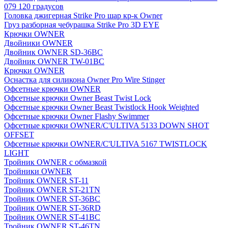
079 120 градусов
Головка джигерная Strike Pro шар кр-к Owner
Груз разборная чебурашка Strike Pro 3D EYE
Крючки OWNER
Двойники OWNER
Двойник OWNER SD-36BC
Двойник OWNER TW-01BC
Крючки OWNER
Оснастка для силикона Owner Pro Wire Stinger
Офсетные крючки OWNER
Офсетные крючки Owner Beast Twist Lock
Офсетные крючки Owner Beast Twistlock Hook Weighted
Офсетные крючки Owner Flashy Swimmer
Офсетные крючки OWNER/C'ULTIVA 5133 DOWN SHOT
OFFSET
Офсетные крючки OWNER/C'ULTIVA 5167 TWISTLOCK
LIGHT
Тройник OWNER с обмазкой
Тройники OWNER
Тройник OWNER ST-11
Тройник OWNER ST-21TN
Тройник OWNER ST-36BC
Тройник OWNER ST-36RD
Тройник OWNER ST-41BC
Тройник OWNER ST-46TN