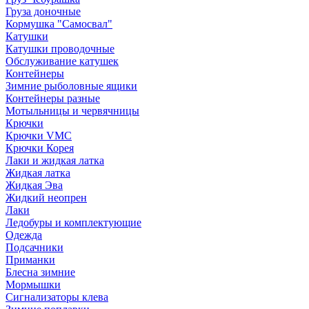
Груза доночные
Кормушка "Самосвал"
Катушки
Катушки проводочные
Обслуживание катушек
Контейнеры
Зимние рыболовные ящики
Контейнеры разные
Мотыльницы и червячницы
Крючки
Крючки VMC
Крючки Корея
Лаки и жидкая латка
Жидкая латка
Жидкая Эва
Жидкий неопрен
Лаки
Ледобуры и комплектующие
Одежда
Подсачники
Приманки
Блесна зимние
Мормышки
Сигнализаторы клева