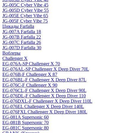
JG-005C Cyber Vibe 45
JG-005D Cyber Vibe 55
JG-005E Cyber Vibe 65
JG-005F Cyber Vibe 75
Цикады Farfalla
JG-007A Farfalla 18
JG-007B Farfalla 22
JG-007C Farfalla 26
JG-007D Farfalla 30
Воблеры
Challenger X
EG-076A-SP Challenger X 70
EG-076AL-SP Challenger X Deep Diver 70L
EG-076B-F Challenger X 87
EG-076BL-F Challenger X Deep Diver 87L
EG-076C-F Challenger X 90
EG-076CL-F Challenger X Deep Diver 90L
EG-076DL-F Challenger X Deep Diver 110
EG-076DXL-F Challenger X Deep Diver 110L
EG-076EL Challenger X Deep Diver 140L
EG-076FXL Challenger X Deep Diver 180L
EG-081A Supersonic 60
EG-081B Supersonic 70
EG-081C Supersonic 80