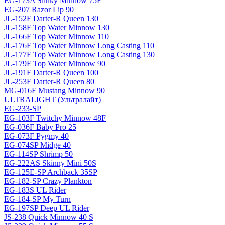
EG-173A Slinky Minnow 75F
EG-207 Razor Lip 90
JL-152F Darter-R Queen 130
JL-158F Top Water Minnow 130
JL-166F Top Water Minnow 110
JL-176F Top Water Minnow Long Casting 110
JL-177F Top Water Minnow Long Casting 130
JL-179F Top Water Minnow 90
JL-191F Darter-R Queen 100
JL-253F Darter-R Queen 80
MG-016F Mustang Minnow 90
ULTRALIGHT (Ультралайт)
EG-233-SP
EG-103F Twitchy Minnow 48F
EG-036F Baby Pro 25
EG-073F Pygmy 40
EG-074SP Midge 40
EG-114SP Shrimp 50
EG-222AS Skinny Mini 50S
EG-125E-SP Archback 35SP
EG-182-SP Crazy Plankton
EG-183S UL Rider
EG-184-SP My Turn
EG-197SP Deep UL Rider
JS-238 Quick Minnow 40 S