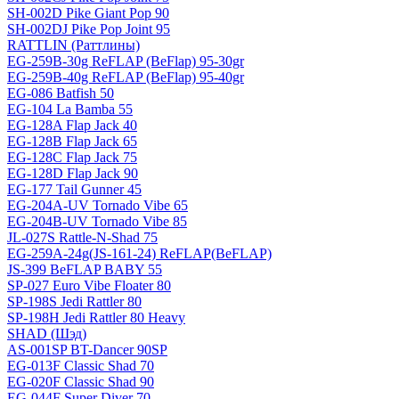
SH-002D Pike Giant Pop 90
SH-002DJ Pike Pop Joint 95
RATTLIN (Раттлины)
EG-259B-30g ReFLAP (BeFlap) 95-30gr
EG-259B-40g ReFLAP (BeFlap) 95-40gr
EG-086 Batfish 50
EG-104 La Bamba 55
EG-128A Flap Jack 40
EG-128B Flap Jack 65
EG-128C Flap Jack 75
EG-128D Flap Jack 90
EG-177 Tail Gunner 45
EG-204A-UV Tornado Vibe 65
EG-204B-UV Tornado Vibe 85
JL-027S Rattle-N-Shad 75
EG-259A-24g(JS-161-24) ReFLAP(BeFLAP)
JS-399 BeFLAP BABY 55
SP-027 Euro Vibe Floater 80
SP-198S Jedi Rattler 80
SP-198H Jedi Rattler 80 Heavy
SHAD (Шэд)
AS-001SP BT-Dancer 90SP
EG-013F Classic Shad 70
EG-020F Classic Shad 90
EG-044F Super Diver 70