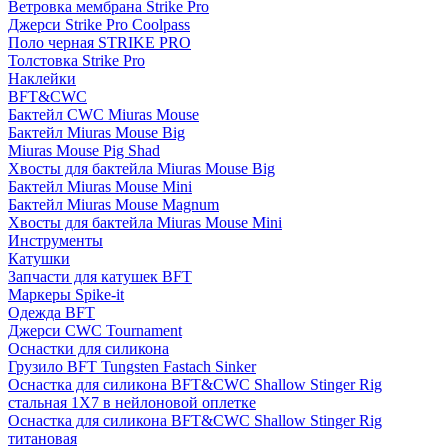
Ветровка мембрана Strike Pro
Джерси Strike Pro Coolpass
Поло черная STRIKE PRO
Толстовка Strike Pro
Наклейки
BFT&CWC
Бактейл CWC Miuras Mouse
Бактейл Miuras Mouse Big
Miuras Mouse Pig Shad
Хвосты для бактейла Miuras Mouse Big
Бактейл Miuras Mouse Mini
Бактейл Miuras Mouse Magnum
Хвосты для бактейла Miuras Mouse Mini
Инструменты
Катушки
Запчасти для катушек BFT
Маркеры Spike-it
Одежда BFT
Джерси CWC Tournament
Оснастки для силикона
Грузило BFT Tungsten Fastach Sinker
Оснастка для силикона BFT&CWC Shallow Stinger Rig
стальная 1X7 в нейлоновой оплетке
Оснастка для силикона BFT&CWC Shallow Stinger Rig
титановая