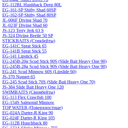
EG-112BL Hunhback Deep 80L
EG-161-SP Shifty Shad 60SP
EG-162-SP Shifty Shad 80SP
JL-006F Diving Shad 70
JL-023F Diving Shad 60
JS-123 Terry Jerk 63 S
JS-324 Diving Beetle 50 SP
STICKBAITS (Стикбейты)
EG-141C Sprat Stick 65
EG-141B Sprat Stick 55
EG-141 Lipstick 45
EG-245B-20g Scud Stick 90S (Slide Bait Heavy One 90)
EG-245B-28g Scud Stick 90S (Slide Bait Heavy One 90)
EG-241 Scud Minnow 60S (Lipslide 60)
JS-370 Nugget 65
EG-245 Scud Stick 70S (Slide Bait Heavy One 70)
JS-384 Slide Bait Heavy One 120
SWIMBAITS (Свимбейты)
EG-113 Flex Crawfish 100
EG-154S Salmonid Minnow
TOP WATER (Поверхностные)
EG-024A Darter-R King 90
EG-024F Darter-R King 105
EG-112B Hunchback 80