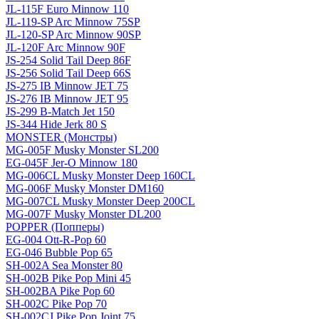
JL-115F Euro Minnow 110
JL-119-SP Arc Minnow 75SP
JL-120-SP Arc Minnow 90SP
JL-120F Arc Minnow 90F
JS-254 Solid Tail Deep 86F
JS-256 Solid Tail Deep 66S
JS-275 IB Minnow JET 75
JS-276 IB Minnow JET 95
JS-299 B-Match Jet 150
JS-344 Hide Jerk 80 S
MONSTER (Монстры)
MG-005F Musky Monster SL200
EG-045F Jer-O Minnow 180
MG-006CL Musky Monster Deep 160CL
MG-006F Musky Monster DM160
MG-007CL Musky Monster Deep 200CL
MG-007F Musky Monster DL200
POPPER (Попперы)
EG-004 Ott-R-Pop 60
EG-046 Bubble Pop 65
SH-002A Sea Monster 80
SH-002B Pike Pop Mini 45
SH-002BA Pike Pop 60
SH-002C Pike Pop 70
SH-002CJ Pike Pop Joint 75