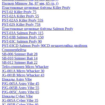
Пилкер Minnow Jig, 87 мм, 65 гр, ()
Пластиковые шумовые блёсны Killer Profy
PST-02 Killer Profy 75
PST-02A Killer Profy 55
PST-02AS Killer Profy 55S
PST-02S Killer Profy 75S
Пластиковые шумовые блёсны Salmon Profy
PST-03A Salmon Profy 115
PST-03B Salmon Profy 150
PST-03C Salmon Profy 90
PST-03CD Salmon Profy 90CD незацепляйка двойник
Спиннербейты
SB-006 Spinner Bait 28
SB-010 Spinner Bait 14
SB-012 Spinner Bait 22
Тейл-спиннер Micro Whacker
JG-001A Micro Whacker 30
JG-001B Micro Whacker 43
Цикады Astro Vibe
PJG-005A Astro Vibe 45
PJG-005B Astro Vibe 55
PJG-005C Astro Vibe 65
Цикады Cyber Vibe
JG-005A Cyber Vibe 35
JG-005B Cyber Vibe 40