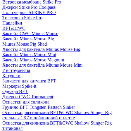
Ветровка мембрана Strike Pro
Джерси Strike Pro Coolpass
Поло черная STRIKE PRO
Толстовка Strike Pro
Наклейки
BFT&CWC
Бактейл CWC Miuras Mouse
Бактейл Miuras Mouse Big
Miuras Mouse Pig Shad
Хвосты для бактейла Miuras Mouse Big
Бактейл Miuras Mouse Mini
Бактейл Miuras Mouse Magnum
Хвосты для бактейла Miuras Mouse Mini
Инструменты
Катушки
Запчасти для катушек BFT
Маркеры Spike-it
Одежда BFT
Джерси CWC Tournament
Оснастки для силикона
Грузило BFT Tungsten Fastach Sinker
Оснастка для силикона BFT&CWC Shallow Stinger Rig
стальная 1X7 в нейлоновой оплетке
Оснастка для силикона BFT&CWC Shallow Stinger Rig
титановая