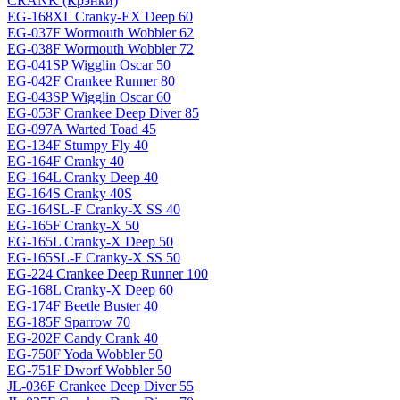
CRANK (Крэнки)
EG-168XL Cranky-EX Deep 60
EG-037F Wormouth Wobbler 62
EG-038F Wormouth Wobbler 72
EG-041SP Wigglin Oscar 50
EG-042F Crankee Runner 80
EG-043SP Wigglin Oscar 60
EG-053F Crankee Deep Diver 85
EG-097A Warted Toad 45
EG-134F Stumpy Fly 40
EG-164F Cranky 40
EG-164L Cranky Deep 40
EG-164S Cranky 40S
EG-164SL-F Cranky-X SS 40
EG-165F Cranky-X 50
EG-165L Cranky-X Deep 50
EG-165SL-F Cranky-X SS 50
EG-224 Crankee Deep Runner 100
EG-168L Cranky-X Deep 60
EG-174F Beetle Buster 40
EG-185F Sparrow 70
EG-202F Candy Crank 40
EG-750F Yoda Wobbler 50
EG-751F Dworf Wobbler 50
JL-036F Crankee Deep Diver 55