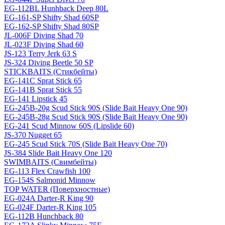
EG-112BL Hunhback Deep 80L
EG-161-SP Shifty Shad 60SP
EG-162-SP Shifty Shad 80SP
JL-006F Diving Shad 70
JL-023F Diving Shad 60
JS-123 Terry Jerk 63 S
JS-324 Diving Beetle 50 SP
STICKBAITS (Стикбейты)
EG-141C Sprat Stick 65
EG-141B Sprat Stick 55
EG-141 Lipstick 45
EG-245B-20g Scud Stick 90S (Slide Bait Heavy One 90)
EG-245B-28g Scud Stick 90S (Slide Bait Heavy One 90)
EG-241 Scud Minnow 60S (Lipslide 60)
JS-370 Nugget 65
EG-245 Scud Stick 70S (Slide Bait Heavy One 70)
JS-384 Slide Bait Heavy One 120
SWIMBAITS (Свимбейты)
EG-113 Flex Crawfish 100
EG-154S Salmonid Minnow
TOP WATER (Поверхностные)
EG-024A Darter-R King 90
EG-024F Darter-R King 105
EG-112B Hunchback 80