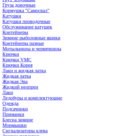
Груза доночные
Кормушка "Самосвал"
Катушки
Катушки проводочные
Обслуживание катушек
Контейнеры
Зимние рыболовные ящики
Контейнеры разные
Мотыльницы и червячницы
Крючки
Крючки VMC
Крючки Корея
Лаки и жидкая латка
Жидкая латка
Жидкая Эва
Жидкий неопрен
Лаки
Ледобуры и комплектующие
Одежда
Подсачники
Приманки
Блесна зимние
Мормышки
Сигнализаторы клева