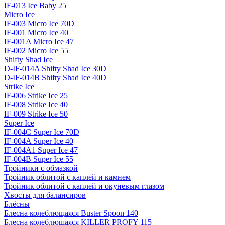
IF-013 Ice Baby 25
Micro Ice
IF-003 Micro Ice 70D
IF-001 Micro Ice 40
IF-001A Micro Ice 47
IF-002 Micro Ice 55
Shifty Shad Ice
D-IF-014A Shifty Shad Ice 30D
D-IF-014B Shifty Shad Ice 40D
Strike Ice
IF-006 Strike Ice 25
IF-008 Strike Ice 40
IF-009 Strike Ice 50
Super Ice
IF-004C Super Ice 70D
IF-004A Super Ice 40
IF-004A1 Super Ice 47
IF-004B Super Ice 55
Тройники с обмазкой
Тройник облитой с каплей и камнем
Тройник облитой с каплей и окуневым глазом
Хвосты для балансиров
Блёсны
Блесна колеблющаяся Buster Spoon 140
Блесна колеблющаяся KILLER PROFY 115