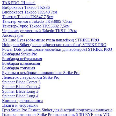
TAKEDO "Hunter"
Виброхвост Takedo TKS36
Виброхвост Takedo TKS40 7см
Твистер Takedo TKS47 7,5см
Твистер-минога Takedo TKS3805 7,5см
Твистер-Турбо Takedo TKS3802 7,5см
Червь искусственный Takedo TKS11 13см
Аксессуары
3D Lure Eyes (объемные глаза наклейки) STRIKE PRO
Hologram Stiker (голографические наклейки) STRIKE PRO
Power Dots (свинцовые наклейки для воблеров) STRIKE PRO
Бомбарды Strike Pro
Бомбарда нейтральная
Бомбарда плавающая
Бомбарда тонущая
Бусины и кембрики силиконовые Strike Pro
Лепесток с вертлюгом Strike Pro
Spinner Blade Comet 3
Spinner Blade Comet 4
Spinner Blade Long 3
Spinner Blade Long 4
Клипсы для троллинга
Джиги и чебурашки
Груз Strike Pro Fastach Sinker для быстрой подгрузки силикона
Головка джигерная Strike Pro шар красный 3D EYE кр-к VD-