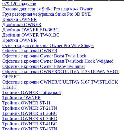
079 120 градусов
Головка джигерная Strike Pro шар кр-к Owner
Груз разборная чебурашка Strike Pro 3D EYE
Крючки OWNER
Двойники OWNER
Двойник OWNER SD-36BC
Двойник OWNER TW-01BC
Крючки OWNER
Оснастка для силикона Owner Pro Wire Stinger
Офсетные крючки OWNER
Офсетные крючки Owner Beast Twist Lock
Офсетные крючки Owner Beast Twistlock Hook Weighted
Офсетные крючки Owner Flashy Swimmer
Офсетные крючки OWNER/C'ULTIVA 5133 DOWN SHOT
OFFSET
Офсетные крючки OWNER/C'ULTIVA 5167 TWISTLOCK
LIGHT
Тройник OWNER с обмазкой
Тройники OWNER
Тройник OWNER ST-11
Тройник OWNER ST-21TN
Тройник OWNER ST-36BC
Тройник OWNER ST-36RD
Тройник OWNER ST-41BC
Тройник OWNER ST-46TN