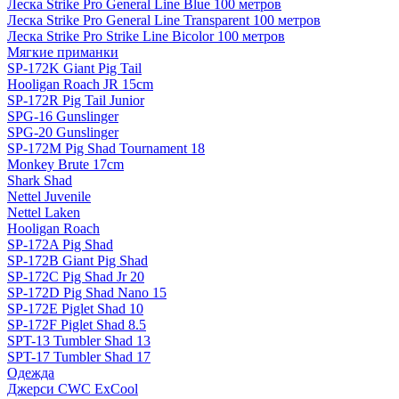
Леска Strike Pro General Line Blue 100 метров
Леска Strike Pro General Line Transparent 100 метров
Леска Strike Pro Strike Line Bicolor 100 метров
Мягкие приманки
SP-172K Giant Pig Tail
Hooligan Roach JR 15cm
SP-172R Pig Tail Junior
SPG-16 Gunslinger
SPG-20 Gunslinger
SP-172M Pig Shad Tournament 18
Monkey Brute 17cm
Shark Shad
Nettel Juvenile
Nettel Laken
Hooligan Roach
SP-172A Pig Shad
SP-172B Giant Pig Shad
SP-172C Pig Shad Jr 20
SP-172D Pig Shad Nano 15
SP-172E Piglet Shad 10
SP-172F Piglet Shad 8.5
SPT-13 Tumbler Shad 13
SPT-17 Tumbler Shad 17
Одежда
Джерси CWC ExCool