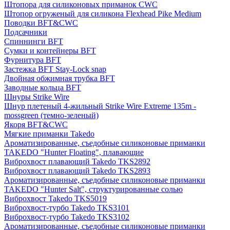
Штопора для силиконовых приманок CWC
Штопор огруженый для силикона Flexhead Pike Medium
Поводки BFT&CWC
Подсачники
Спиннинги BFT
Сумки и контейнеры BFT
Фурнитура BFT
Застежка BFT Stay-Lock snap
Двойная обжимная трубка BFT
Заводные кольца BFT
Шнуры Strike Wire
Шнур плетеный 4-жильный Strike Wire Extreme 135m -
mossgreen (темно-зеленый)
Якоря BFT&CWC
Мягкие приманки Takedo
Ароматизированные, съедобные силиконовые приманки
TAKEDO "Hunter Floating", плавающие
Виброхвост плавающий Takedo TKS2892
Виброхвост плавающий Takedo TKS2893
Ароматизированные, съедобные силиконовые приманки
TAKEDO "Hunter Salt", структурированные солью
Виброхвост Takedo TKS5019
Виброхвост-турбо Takedo TKS3101
Виброхвост-турбо Takedo TKS3102
Ароматизированные, съедобные силиконовые приманки