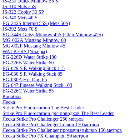
JS-239 Quick Minnow 55 S
JS-310 Nuts 25S
JS-322 Cooky 30 SP
JS-340 Mets 40 S
EG-242S Interpid 55S (Mets 50S)
JS-392 Mets 70 S
EG-244S Gutsy Minnow 45S (Chip Minnow 45S)
MG-002A Mustang Minnow 60
MG-002F Mustang Minnow 45
WALKERS (Уокеры)
EG-226D Water Strike 100
EG-226B Water Strike 60
EG-029 S.P. Walking Stick 115
EG-030 S.P. Walking Stick 85
EG-030A Hot Dog 65
EG-047 Finesse Walking Stick 103
EG-226C Water Strike 85
Коробки
Леска
Strike Pro Fluorocarbon The Best Leader
Strike Pro Fluorocarbon для поводков The Best Leader
Леска Strike Pro Challenger 250 метров
Леска Strike Pro Challenger Lemon 150 метров
Леска Strike Pro Challenger прозрачная флюо 150 метров
Леска Strike Pro FX Champion 50 метров