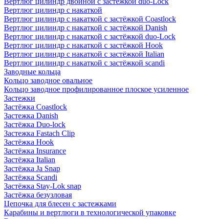
Вертлюг цилиндр двойной с застёжкой duo-Lock
Вертлюг цилиндр с накаткой
Вертлюг цилиндр с накаткой с застёжкой Coastlock
Вертлюг цилиндр с накаткой с застёжкой Danish
Вертлюг цилиндр с накаткой с застёжкой duo-Lock
Вертлюг цилиндр с накаткой с застёжкой Hook
Вертлюг цилиндр с накаткой с застёжкой Italian
Вертлюг цилиндр с накаткой с застёжкой scandi
Заводные кольца
Кольцо заводное овальное
Кольцо заводное профилированное плоское усиленное
Застежки
Застёжка Coastlock
Застежка Danish
Застёжка Duo-lock
Застежка Fastach Clip
Застёжка Hook
Застёжка Insurance
Застёжка Italian
Застёжка Ja Snap
Застёжка Scandi
Застёжка Stay-Lok snap
Застёжка безузловая
Цепочка для блесен с застежками
Карабины и вертлюги в технологической упаковке