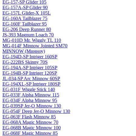
EG-157-SP Glider 105
EG-157A-SP Glider 90
EG-157L Glider-X 105L
EG-160A Tailblazer 75
EG-160F Tailblazer 95
EG-206 Deep Runner 80
JS-393 Magnum Loach 70
MG-010D Mr. Wiggly TL 110
MG-014F Minnow Jointed SM70
MINNOW (Минноу)
EG-194D-SP Intriger 160SP
EG-222BS Skinny 70S
EG-194A-SP Intriger 105SP
EG-194B-SP Intriger 120SP
JL-034-SP Arc Minnow 60SP
EG-194XL-SP Intriger 180SP
EG-031F Wiggle Stick 140
EG-033F Alpha Minnow 115
EG-034F Alpha Minnow 95
EG-039SP Jer-O Minnow 130
EG-054F Deep Jer-O Minnow 130
EG-063F Flash Minnow 85
EG-068A Magic Minnow 70
EG-068B Magic Minnow 100
EG-068F Magic Minnow 85