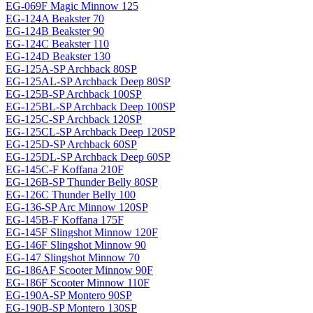
EG-069F Magiс Minnow 125
EG-124A Beakster 70
EG-124B Beakster 90
EG-124C Beakster 110
EG-124D Beakster 130
EG-125A-SP Archback 80SP
EG-125AL-SP Archback Deep 80SP
EG-125B-SP Archback 100SP
EG-125BL-SP Archback Deep 100SP
EG-125C-SP Archback 120SP
EG-125CL-SP Archback Deep 120SP
EG-125D-SP Archback 60SP
EG-125DL-SP Archback Deep 60SP
EG-145C-F Koffana 210F
EG-126B-SP Thunder Belly 80SP
EG-126C Thunder Belly 100
EG-136-SP Arc Minnow 120SP
EG-145B-F Koffana 175F
EG-145F Slingshot Minnow 120F
EG-146F Slingshot Minnow 90
EG-147 Slingshot Minnow 70
EG-186AF Scooter Minnow 90F
EG-186F Scooter Minnow 110F
EG-190A-SP Montero 90SP
EG-190B-SP Montero 130SP