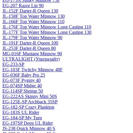
EG-173A Slinky Minnow 75F
EG-207 Razor Lip 90
JL-152F Darter-R Queen 130
JL-158F Top Water Minnow 130
JL-166F Top Water Minnow 110
JL-176F Top Water Minnow Long Casting 110
JL-177F Top Water Minnow Long Casting 130
JL-179F Top Water Minnow 90
JL-191F Darter-R Queen 100
JL-253F Darter-R Queen 80
MG-016F Mustang Minnow 90
ULTRALIGHT (Ультралайт)
EG-233-SP
EG-103F Twitchy Minnow 48F
EG-036F Baby Pro 25
EG-073F Pygmy 40
EG-074SP Midge 40
EG-114SP Shrimp 50
EG-222AS Skinny Mini 50S
EG-125E-SP Archback 35SP
EG-182-SP Crazy Plankton
EG-183S UL Rider
EG-184-SP My Turn
EG-197SP Deep UL Rider
JS-238 Quick Minnow 40 S