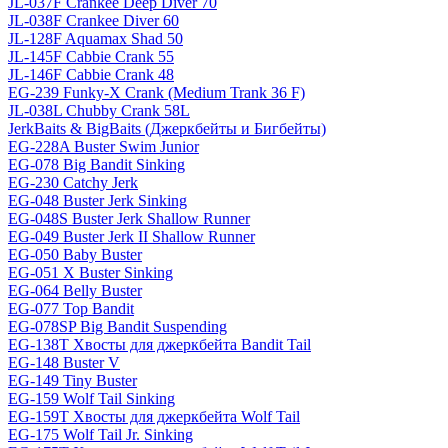
JL-037F Crankee Deep Diver 70
JL-038F Crankee Diver 60
JL-128F Aquamax Shad 50
JL-145F Cabbie Crank 55
JL-146F Cabbie Crank 48
EG-239 Funky-X Crank (Medium Trank 36 F)
JL-038L Chubby Crank 58L
JerkBaits & BigBaits (Джеркбейты и Бигбейты)
EG-228A Buster Swim Junior
EG-078 Big Bandit Sinking
EG-230 Catchy Jerk
EG-048 Buster Jerk Sinking
EG-048S Buster Jerk Shallow Runner
EG-049 Buster Jerk II Shallow Runner
EG-050 Baby Buster
EG-051 X Buster Sinking
EG-064 Belly Buster
EG-077 Top Bandit
EG-078SP Big Bandit Suspending
EG-138T Хвосты для джеркбейта Bandit Tail
EG-148 Buster V
EG-149 Tiny Buster
EG-159 Wolf Tail Sinking
EG-159T Хвосты для джеркбейта Wolf Tail
EG-175 Wolf Tail Jr. Sinking