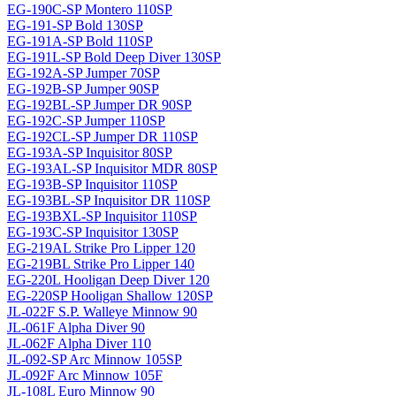
EG-190C-SP Montero 110SP
EG-191-SP Bold 130SP
EG-191A-SP Bold 110SP
EG-191L-SP Bold Deep Diver 130SP
EG-192A-SP Jumper 70SP
EG-192B-SP Jumper 90SP
EG-192BL-SP Jumper DR 90SP
EG-192C-SP Jumper 110SP
EG-192CL-SP Jumper DR 110SP
EG-193A-SP Inquisitor 80SP
EG-193AL-SP Inquisitor MDR 80SP
EG-193B-SP Inquisitor 110SP
EG-193BL-SP Inquisitor DR 110SP
EG-193BXL-SP Inquisitor 110SP
EG-193C-SP Inquisitor 130SP
EG-219AL Strike Pro Lipper 120
EG-219BL Strike Pro Lipper 140
EG-220L Hooligan Deep Diver 120
EG-220SP Hooligan Shallow 120SP
JL-022F S.P. Walleye Minnow 90
JL-061F Alpha Diver 90
JL-062F Alpha Diver 110
JL-092-SP Arc Minnow 105SP
JL-092F Arc Minnow 105F
JL-108L Euro Minnow 90