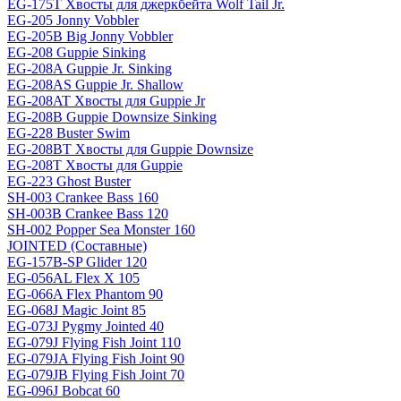
EG-175T Хвосты для джеркбейта Wolf Tail Jr.
EG-205 Jonny Vobbler
EG-205B Big Jonny Vobbler
EG-208 Guppie Sinking
EG-208A Guppie Jr. Sinking
EG-208AS Guppie Jr. Shallow
EG-208AT Хвосты для Guppie Jr
EG-208B Guppie Downsize Sinking
EG-228 Buster Swim
EG-208BT Хвосты для Guppie Downsize
EG-208T Хвосты для Guppie
EG-223 Ghost Buster
SH-003 Crankee Bass 160
SH-003B Crankee Bass 120
SH-002 Popper Sea Monster 160
JOINTED (Составные)
EG-157B-SP Glider 120
EG-056AL Flex X 105
EG-066A Flex Phantom 90
EG-068J Magic Joint 85
EG-073J Pygmy Jointed 40
EG-079J Flying Fish Joint 110
EG-079JA Flying Fish Joint 90
EG-079JB Flying Fish Joint 70
EG-096J Bobcat 60