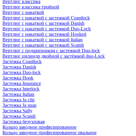
Вертлюг классика
Вертлюг классика тройной
Вертлюг с накаткой
Вертлюг с накаткой с застежкой Coastlock
Вертлюг с накаткой с застежкой Danish
Вертлюг с накаткой с застежкой Duo-Lock
Вертлюг с накаткой с застежкой Hooked
Вертлюг с накаткой с застежкой Italian
Вертлюг с накаткой с застежкой Scandi
Вертлюг с подшипником с застежкой Duo-lock
Вертлюг цилиндр двойной с застёжкой duo-Lock
Застежка Coastlock
Застежка Danish
Застежка Duo-lock
Застежка Hook
Застежка Insurance
Застежка Interlock
Застежка Italian
Застежка Ja clip
Застежка Ja snap
Застежка Safty
Застежка Scandi
Застежка безузловая
Кольцо заводное профилированное
Кольцо заводное профилированное овальное