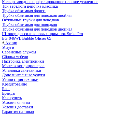
Кольцо заводное профилированное плоское усиленное
Три вертлюга цепочка классика
Трубка обжимная бронза
Трубка обжимная для поводков двойная
Обжимные трубки для поводков
Трубка обжимная для поводков
Трубка обжимная для поводков двойная
Штопор для силиконовых приманок Strike Pro
EG-046WL Bubble Glisser 65
Акции
Услуги
Сервисные службы
Сборка мебели
Настройка электроники
Монтаж кондиционеров
Установка сантехники
Дополнительные услуги
Утилизация техники
Кредитование
Блог
Бренды
Как купить
Условия оплаты
Условия доставки
Гарантия на товар