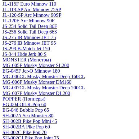
JL-115F Euro Minnow 110
JL-119-SP Arc Minnow 75SP
JL-120-SP Arc Minnow 90SP
JL-120F Arc Minnow 90F
JS-254 Solid Tail Deep 86F
JS-256 Solid Tail Deep 66S
JS-275 IB Minnow JET 75
JS-276 IB Minnow JET 95
JS-299 B-Match Jet 150
JS-344 Hide Jerk 80 S
MONSTER (Монстры)
MG-005F Musky Monster SL200
EG-045F Jer-O Minnow 180
MG-006CL Musky Monster Deep 160CL
MG-006F Musky Monster DM160
MG-007CL Musky Monster Deep 200CL
MG-007F Musky Monster DL200
POPPER (Попперы)
EG-004 Ott-R-Pop 60
EG-046 Bubble Pop 65
SH-002A Sea Monster 80
SH-002B Pike Pop Mini 45
SH-002BA Pike Pop 60
SH-002C Pike Pop 70
SH-002CJ Pike Pop Joint 75