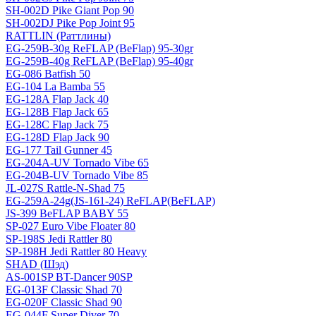
SH-002D Pike Giant Pop 90
SH-002DJ Pike Pop Joint 95
RATTLIN (Раттлины)
EG-259B-30g ReFLAP (BeFlap) 95-30gr
EG-259B-40g ReFLAP (BeFlap) 95-40gr
EG-086 Batfish 50
EG-104 La Bamba 55
EG-128A Flap Jack 40
EG-128B Flap Jack 65
EG-128C Flap Jack 75
EG-128D Flap Jack 90
EG-177 Tail Gunner 45
EG-204A-UV Tornado Vibe 65
EG-204B-UV Tornado Vibe 85
JL-027S Rattle-N-Shad 75
EG-259A-24g(JS-161-24) ReFLAP(BeFLAP)
JS-399 BeFLAP BABY 55
SP-027 Euro Vibe Floater 80
SP-198S Jedi Rattler 80
SP-198H Jedi Rattler 80 Heavy
SHAD (Шэд)
AS-001SP BT-Dancer 90SP
EG-013F Classic Shad 70
EG-020F Classic Shad 90
EG-044F Super Diver 70