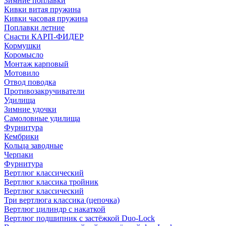
Зимние поплавки
Кивки витая пружина
Кивки часовая пружина
Поплавки летние
Снасти КАРП-ФИДЕР
Кормушки
Коромысло
Монтаж карповый
Мотовило
Отвод поводка
Противозакручиватели
Удилища
Зимние удочки
Самоловные удилища
Фурнитура
Кембрики
Кольца заводные
Черпаки
Фурнитура
Вертлюг классический
Вертлюг классика тройник
Вертлюг классический
Три вертлюга классика (цепочка)
Вертлюг цилиндр с накаткой
Вертлюг подшипник с застёжкой Duo-Lock