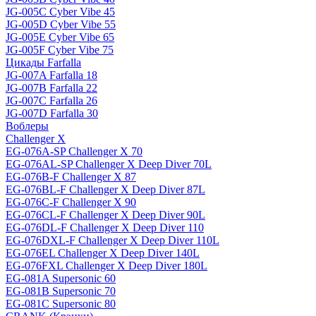
JG-005C Cyber Vibe 45
JG-005D Cyber Vibe 55
JG-005E Cyber Vibe 65
JG-005F Cyber Vibe 75
Цикады Farfalla
JG-007A Farfalla 18
JG-007B Farfalla 22
JG-007C Farfalla 26
JG-007D Farfalla 30
Воблеры
Challenger X
EG-076A-SP Challenger X 70
EG-076AL-SP Challenger X Deep Diver 70L
EG-076B-F Challenger X 87
EG-076BL-F Challenger X Deep Diver 87L
EG-076C-F Challenger X 90
EG-076CL-F Challenger X Deep Diver 90L
EG-076DL-F Challenger X Deep Diver 110
EG-076DXL-F Challenger X Deep Diver 110L
EG-076EL Challenger X Deep Diver 140L
EG-076FXL Challenger X Deep Diver 180L
EG-081A Supersonic 60
EG-081B Supersonic 70
EG-081C Supersonic 80