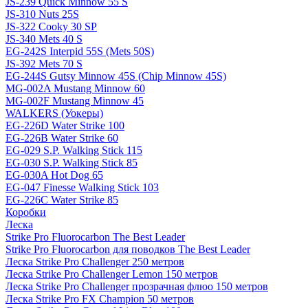
JS-239 Quick Minnow 55 S
JS-310 Nuts 25S
JS-322 Cooky 30 SP
JS-340 Mets 40 S
EG-242S Interpid 55S (Mets 50S)
JS-392 Mets 70 S
EG-244S Gutsy Minnow 45S (Chip Minnow 45S)
MG-002A Mustang Minnow 60
MG-002F Mustang Minnow 45
WALKERS (Уокеры)
EG-226D Water Strike 100
EG-226B Water Strike 60
EG-029 S.P. Walking Stick 115
EG-030 S.P. Walking Stick 85
EG-030A Hot Dog 65
EG-047 Finesse Walking Stick 103
EG-226C Water Strike 85
Коробки
Леска
Strike Pro Fluorocarbon The Best Leader
Strike Pro Fluorocarbon для поводков The Best Leader
Леска Strike Pro Challenger 250 метров
Леска Strike Pro Challenger Lemon 150 метров
Леска Strike Pro Challenger прозрачная флюо 150 метров
Леска Strike Pro FX Champion 50 метров