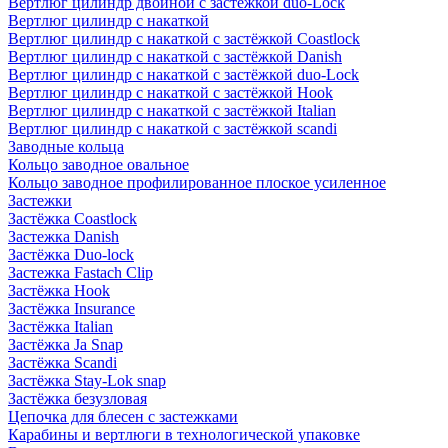
Вертлюг цилиндр двойной с застёжкой duo-Lock
Вертлюг цилиндр с накаткой
Вертлюг цилиндр с накаткой с застёжкой Coastlock
Вертлюг цилиндр с накаткой с застёжкой Danish
Вертлюг цилиндр с накаткой с застёжкой duo-Lock
Вертлюг цилиндр с накаткой с застёжкой Hook
Вертлюг цилиндр с накаткой с застёжкой Italian
Вертлюг цилиндр с накаткой с застёжкой scandi
Заводные кольца
Кольцо заводное овальное
Кольцо заводное профилированное плоское усиленное
Застежки
Застёжка Coastlock
Застежка Danish
Застёжка Duo-lock
Застежка Fastach Clip
Застёжка Hook
Застёжка Insurance
Застёжка Italian
Застёжка Ja Snap
Застёжка Scandi
Застёжка Stay-Lok snap
Застёжка безузловая
Цепочка для блесен с застежками
Карабины и вертлюги в технологической упаковке