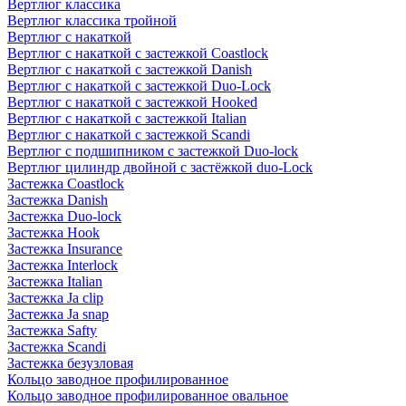
Вертлюг классика
Вертлюг классика тройной
Вертлюг с накаткой
Вертлюг с накаткой с застежкой Coastlock
Вертлюг с накаткой с застежкой Danish
Вертлюг с накаткой с застежкой Duo-Lock
Вертлюг с накаткой с застежкой Hooked
Вертлюг с накаткой с застежкой Italian
Вертлюг с накаткой с застежкой Scandi
Вертлюг с подшипником с застежкой Duo-lock
Вертлюг цилиндр двойной с застёжкой duo-Lock
Застежка Coastlock
Застежка Danish
Застежка Duo-lock
Застежка Hook
Застежка Insurance
Застежка Interlock
Застежка Italian
Застежка Ja clip
Застежка Ja snap
Застежка Safty
Застежка Scandi
Застежка безузловая
Кольцо заводное профилированное
Кольцо заводное профилированное овальное