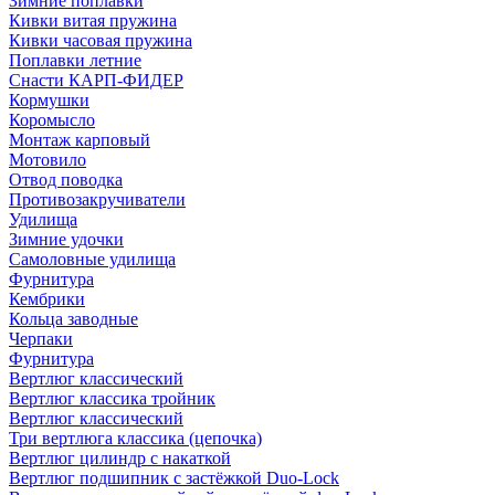
Зимние поплавки
Кивки витая пружина
Кивки часовая пружина
Поплавки летние
Снасти КАРП-ФИДЕР
Кормушки
Коромысло
Монтаж карповый
Мотовило
Отвод поводка
Противозакручиватели
Удилища
Зимние удочки
Самоловные удилища
Фурнитура
Кембрики
Кольца заводные
Черпаки
Фурнитура
Вертлюг классический
Вертлюг классика тройник
Вертлюг классический
Три вертлюга классика (цепочка)
Вертлюг цилиндр с накаткой
Вертлюг подшипник с застёжкой Duo-Lock