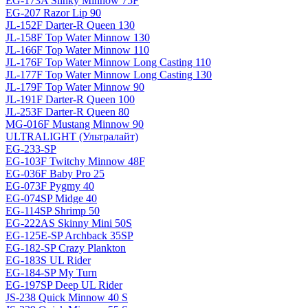
EG-173A Slinky Minnow 75F
EG-207 Razor Lip 90
JL-152F Darter-R Queen 130
JL-158F Top Water Minnow 130
JL-166F Top Water Minnow 110
JL-176F Top Water Minnow Long Casting 110
JL-177F Top Water Minnow Long Casting 130
JL-179F Top Water Minnow 90
JL-191F Darter-R Queen 100
JL-253F Darter-R Queen 80
MG-016F Mustang Minnow 90
ULTRALIGHT (Ультралайт)
EG-233-SP
EG-103F Twitchy Minnow 48F
EG-036F Baby Pro 25
EG-073F Pygmy 40
EG-074SP Midge 40
EG-114SP Shrimp 50
EG-222AS Skinny Mini 50S
EG-125E-SP Archback 35SP
EG-182-SP Crazy Plankton
EG-183S UL Rider
EG-184-SP My Turn
EG-197SP Deep UL Rider
JS-238 Quick Minnow 40 S