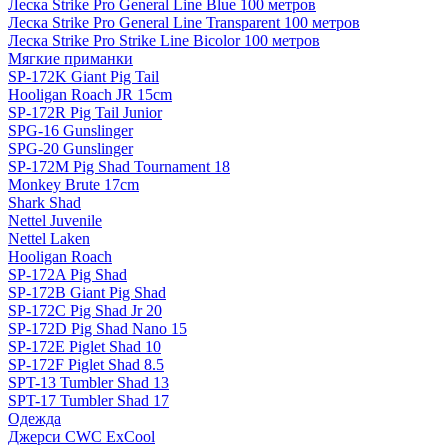
Леска Strike Pro General Line Blue 100 метров
Леска Strike Pro General Line Transparent 100 метров
Леска Strike Pro Strike Line Bicolor 100 метров
Мягкие приманки
SP-172K Giant Pig Tail
Hooligan Roach JR 15cm
SP-172R Pig Tail Junior
SPG-16 Gunslinger
SPG-20 Gunslinger
SP-172M Pig Shad Tournament 18
Monkey Brute 17cm
Shark Shad
Nettel Juvenile
Nettel Laken
Hooligan Roach
SP-172A Pig Shad
SP-172B Giant Pig Shad
SP-172C Pig Shad Jr 20
SP-172D Pig Shad Nano 15
SP-172E Piglet Shad 10
SP-172F Piglet Shad 8.5
SPT-13 Tumbler Shad 13
SPT-17 Tumbler Shad 17
Одежда
Джерси CWC ExCool