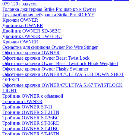
079 120 градусов
Головка джигерная Strike Pro шар кр-к Owner
Груз разборная чебурашка Strike Pro 3D EYE
Крючки OWNER
Двойники OWNER
Двойник OWNER SD-36BC
Двойник OWNER TW-01BC
Крючки OWNER
Оснастка для силикона Owner Pro Wire Stinger
Офсетные крючки OWNER
Офсетные крючки Owner Beast Twist Lock
Офсетные крючки Owner Beast Twistlock Hook Weighted
Офсетные крючки Owner Flashy Swimmer
Офсетные крючки OWNER/C'ULTIVA 5133 DOWN SHOT
OFFSET
Офсетные крючки OWNER/C'ULTIVA 5167 TWISTLOCK
LIGHT
Тройник OWNER с обмазкой
Тройники OWNER
Тройник OWNER ST-11
Тройник OWNER ST-21TN
Тройник OWNER ST-36BC
Тройник OWNER ST-36RD
Тройник OWNER ST-41BC
Тройник OWNER ST-46TN