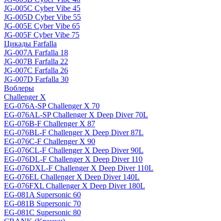
JG-005C Cyber Vibe 45
JG-005D Cyber Vibe 55
JG-005E Cyber Vibe 65
JG-005F Cyber Vibe 75
Цикады Farfalla
JG-007A Farfalla 18
JG-007B Farfalla 22
JG-007C Farfalla 26
JG-007D Farfalla 30
Воблеры
Challenger X
EG-076A-SP Challenger X 70
EG-076AL-SP Challenger X Deep Diver 70L
EG-076B-F Challenger X 87
EG-076BL-F Challenger X Deep Diver 87L
EG-076C-F Challenger X 90
EG-076CL-F Challenger X Deep Diver 90L
EG-076DL-F Challenger X Deep Diver 110
EG-076DXL-F Challenger X Deep Diver 110L
EG-076EL Challenger X Deep Diver 140L
EG-076FXL Challenger X Deep Diver 180L
EG-081A Supersonic 60
EG-081B Supersonic 70
EG-081C Supersonic 80