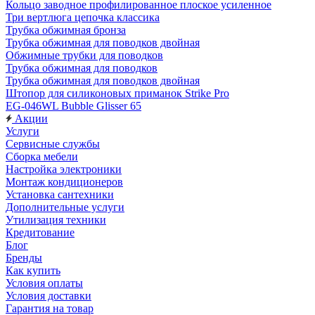
Кольцо заводное профилированное плоское усиленное
Три вертлюга цепочка классика
Трубка обжимная бронза
Трубка обжимная для поводков двойная
Обжимные трубки для поводков
Трубка обжимная для поводков
Трубка обжимная для поводков двойная
Штопор для силиконовых приманок Strike Pro
EG-046WL Bubble Glisser 65
Акции
Услуги
Сервисные службы
Сборка мебели
Настройка электроники
Монтаж кондиционеров
Установка сантехники
Дополнительные услуги
Утилизация техники
Кредитование
Блог
Бренды
Как купить
Условия оплаты
Условия доставки
Гарантия на товар