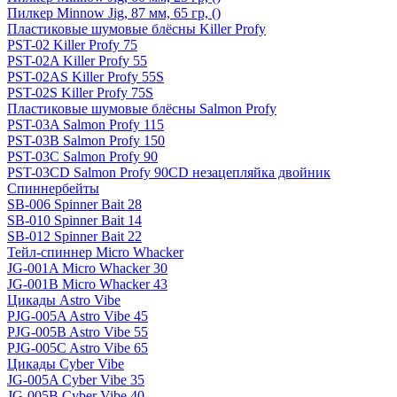
Пилкер Minnow Jig, 87 мм, 65 гр, ()
Пластиковые шумовые блёсны Killer Profy
PST-02 Killer Profy 75
PST-02A Killer Profy 55
PST-02AS Killer Profy 55S
PST-02S Killer Profy 75S
Пластиковые шумовые блёсны Salmon Profy
PST-03A Salmon Profy 115
PST-03B Salmon Profy 150
PST-03C Salmon Profy 90
PST-03CD Salmon Profy 90CD незацепляйка двойник
Спиннербейты
SB-006 Spinner Bait 28
SB-010 Spinner Bait 14
SB-012 Spinner Bait 22
Тейл-спиннер Micro Whacker
JG-001A Micro Whacker 30
JG-001B Micro Whacker 43
Цикады Astro Vibe
PJG-005A Astro Vibe 45
PJG-005B Astro Vibe 55
PJG-005C Astro Vibe 65
Цикады Cyber Vibe
JG-005A Cyber Vibe 35
JG-005B Cyber Vibe 40