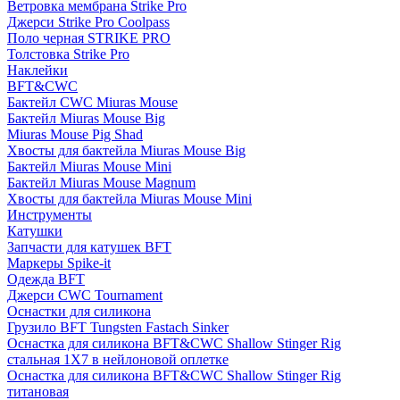
Ветровка мембрана Strike Pro
Джерси Strike Pro Coolpass
Поло черная STRIKE PRO
Толстовка Strike Pro
Наклейки
BFT&CWC
Бактейл CWC Miuras Mouse
Бактейл Miuras Mouse Big
Miuras Mouse Pig Shad
Хвосты для бактейла Miuras Mouse Big
Бактейл Miuras Mouse Mini
Бактейл Miuras Mouse Magnum
Хвосты для бактейла Miuras Mouse Mini
Инструменты
Катушки
Запчасти для катушек BFT
Маркеры Spike-it
Одежда BFT
Джерси CWC Tournament
Оснастки для силикона
Грузило BFT Tungsten Fastach Sinker
Оснастка для силикона BFT&CWC Shallow Stinger Rig
стальная 1X7 в нейлоновой оплетке
Оснастка для силикона BFT&CWC Shallow Stinger Rig
титановая