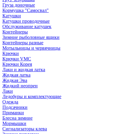
Груза доночные
Кормушка "Самосвал"
Катушки
Катушки проводочные
Обслуживание катушек
Контейнеры
Зимние рыболовные ящики
Контейнеры разные
Мотыльницы и червячницы
Крючки
Крючки VMC
Крючки Корея
Лаки и жидкая латка
Жидкая латка
Жидкая Эва
Жидкий неопрен
Лаки
Ледобуры и комплектующие
Одежда
Подсачники
Приманки
Блесна зимние
Мормышки
Сигнализаторы клева