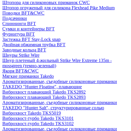
Штопора для силиконовых приманок CWC
Штопор огруженый для силикона Flexhead Pike Medium
Поводки BFT&CWC
Подсачники
Спиннинги BFT
Сумки и контейнеры BFT
Фурнитура BFT
Застежка BFT Stay-Lock snap
Двойная обжимная трубка BFT
Заводные кольца BFT
Шнуры Strike Wire
Шнур плетеный 4-жильный Strike Wire Extreme 135m -
mossgreen (темно-зеленый)
Якоря BFT&CWC
Мягкие приманки Takedo
Ароматизированные, съедобные силиконовые приманки
TAKEDO "Hunter Floating", плавающие
Виброхвост плавающий Takedo TKS2892
Виброхвост плавающий Takedo TKS2893
Ароматизированные, съедобные силиконовые приманки
TAKEDO "Hunter Salt", структурированные солью
Виброхвост Takedo TKS5019
Виброхвост-турбо Takedo TKS3101
Виброхвост-турбо Takedo TKS3102
Ароматизированные, съедобные силиконовые приманки