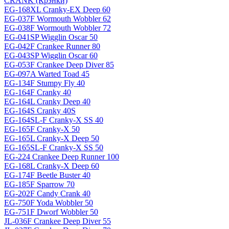
CRANK (Крэнки)
EG-168XL Cranky-EX Deep 60
EG-037F Wormouth Wobbler 62
EG-038F Wormouth Wobbler 72
EG-041SP Wigglin Oscar 50
EG-042F Crankee Runner 80
EG-043SP Wigglin Oscar 60
EG-053F Crankee Deep Diver 85
EG-097A Warted Toad 45
EG-134F Stumpy Fly 40
EG-164F Cranky 40
EG-164L Cranky Deep 40
EG-164S Cranky 40S
EG-164SL-F Cranky-X SS 40
EG-165F Cranky-X 50
EG-165L Cranky-X Deep 50
EG-165SL-F Cranky-X SS 50
EG-224 Crankee Deep Runner 100
EG-168L Cranky-X Deep 60
EG-174F Beetle Buster 40
EG-185F Sparrow 70
EG-202F Candy Crank 40
EG-750F Yoda Wobbler 50
EG-751F Dworf Wobbler 50
JL-036F Crankee Deep Diver 55