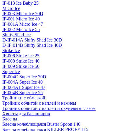
IF-013 Ice Baby 25
Micro Ice
IF-003 Micro Ice 70D
IF-001 Micro Ice 40
IF-001A Micro Ice 47
IF-002 Micro Ice 55
Shifty Shad Ice
D-IF-014A Shifty Shad Ice 30D
D-IF-014B Shifty Shad Ice 40D
Strike Ice
IF-006 Strike Ice 25
IF-008 Strike Ice 40
IF-009 Strike Ice 50
Super Ice
IF-004C Super Ice 70D
IF-004A Super Ice 40
IF-004A1 Super Ice 47
IF-004B Super Ice 55
Тройники с обмазкой
Тройник облитой с каплей и камнем
Тройник облитой с каплей и окуневым глазом
Хвосты для балансиров
Блёсны
Блесна колеблющаяся Buster Spoon 140
Блесна колеблющаяся KILLER PROFY 115