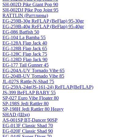
SH-002D Pike Giant Pop 90
SH-002DJ Pike Pop Joint 95
RATTLIN (Раттлины)
EG-259B-30g ReFLAP (BeFlap) 95-30gr
EG-259B-40g ReFLAP (BeFlap) 95-40gr
EG-086 Batfish 50
EG-104 La Bamba 55
EG-128A Flap Jack 40
EG-128B Flap Jack 65
EG-128C Flap Jack 75
EG-128D Flap Jack 90
EG-177 Tail Gunner 45
EG-204A-UV Tornado Vibe 65
EG-204B-UV Tornado Vibe 85
JL-027S Rattle-N-Shad 75
EG-259A-24g(JS-161-24) ReFLAP(BeFLAP)
JS-399 BeFLAP BABY 55
SP-027 Euro Vibe Floater 80
SP-198S Jedi Rattler 80
SP-198H Jedi Rattler 80 Heavy
SHAD (Шэд)
AS-001SP BT-Dancer 90SP
EG-013F Classic Shad 70
EG-020F Classic Shad 90
EG-044F Super Diver 70