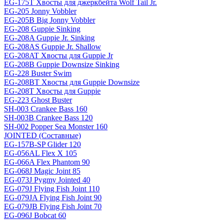
EG-175T Хвосты для джеркбейта Wolf Tail Jr.
EG-205 Jonny Vobbler
EG-205B Big Jonny Vobbler
EG-208 Guppie Sinking
EG-208A Guppie Jr. Sinking
EG-208AS Guppie Jr. Shallow
EG-208AT Хвосты для Guppie Jr
EG-208B Guppie Downsize Sinking
EG-228 Buster Swim
EG-208BT Хвосты для Guppie Downsize
EG-208T Хвосты для Guppie
EG-223 Ghost Buster
SH-003 Crankee Bass 160
SH-003B Crankee Bass 120
SH-002 Popper Sea Monster 160
JOINTED (Составные)
EG-157B-SP Glider 120
EG-056AL Flex X 105
EG-066A Flex Phantom 90
EG-068J Magic Joint 85
EG-073J Pygmy Jointed 40
EG-079J Flying Fish Joint 110
EG-079JA Flying Fish Joint 90
EG-079JB Flying Fish Joint 70
EG-096J Bobcat 60