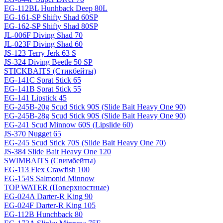
EG-112BL Hunhback Deep 80L
EG-161-SP Shifty Shad 60SP
EG-162-SP Shifty Shad 80SP
JL-006F Diving Shad 70
JL-023F Diving Shad 60
JS-123 Terry Jerk 63 S
JS-324 Diving Beetle 50 SP
STICKBAITS (Стикбейты)
EG-141C Sprat Stick 65
EG-141B Sprat Stick 55
EG-141 Lipstick 45
EG-245B-20g Scud Stick 90S (Slide Bait Heavy One 90)
EG-245B-28g Scud Stick 90S (Slide Bait Heavy One 90)
EG-241 Scud Minnow 60S (Lipslide 60)
JS-370 Nugget 65
EG-245 Scud Stick 70S (Slide Bait Heavy One 70)
JS-384 Slide Bait Heavy One 120
SWIMBAITS (Свимбейты)
EG-113 Flex Crawfish 100
EG-154S Salmonid Minnow
TOP WATER (Поверхностные)
EG-024A Darter-R King 90
EG-024F Darter-R King 105
EG-112B Hunchback 80