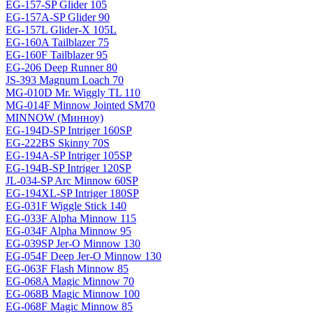
EG-157-SP Glider 105
EG-157A-SP Glider 90
EG-157L Glider-X 105L
EG-160A Tailblazer 75
EG-160F Tailblazer 95
EG-206 Deep Runner 80
JS-393 Magnum Loach 70
MG-010D Mr. Wiggly TL 110
MG-014F Minnow Jointed SM70
MINNOW (Минноу)
EG-194D-SP Intriger 160SP
EG-222BS Skinny 70S
EG-194A-SP Intriger 105SP
EG-194B-SP Intriger 120SP
JL-034-SP Arc Minnow 60SP
EG-194XL-SP Intriger 180SP
EG-031F Wiggle Stick 140
EG-033F Alpha Minnow 115
EG-034F Alpha Minnow 95
EG-039SP Jer-O Minnow 130
EG-054F Deep Jer-O Minnow 130
EG-063F Flash Minnow 85
EG-068A Magic Minnow 70
EG-068B Magic Minnow 100
EG-068F Magic Minnow 85