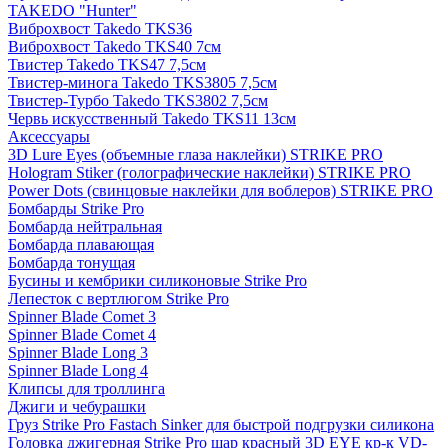
TAKEDO "Hunter"
Виброхвост Takedo TKS36
Виброхвост Takedo TKS40 7см
Твистер Takedo TKS47 7,5см
Твистер-минога Takedo TKS3805 7,5см
Твистер-Турбо Takedo TKS3802 7,5см
Червь искусственный Takedo TKS11 13см
Аксессуары
3D Lure Eyes (объемные глаза наклейки) STRIKE PRO
Hologram Stiker (голографические наклейки) STRIKE PRO
Power Dots (свинцовые наклейки для воблеров) STRIKE PRO
Бомбарды Strike Pro
Бомбарда нейтральная
Бомбарда плавающая
Бомбарда тонущая
Бусины и кембрики силиконовые Strike Pro
Лепесток с вертлюгом Strike Pro
Spinner Blade Comet 3
Spinner Blade Comet 4
Spinner Blade Long 3
Spinner Blade Long 4
Клипсы для троллинга
Джиги и чебурашки
Груз Strike Pro Fastach Sinker для быстрой подгрузки силикона
Головка джигерная Strike Pro шар красный 3D EYE кр-к VD-