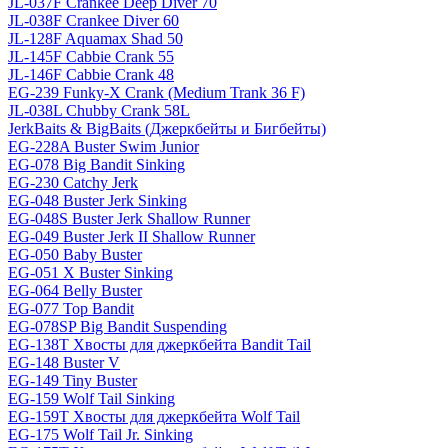
JL-037F Crankee Deep Diver 70
JL-038F Crankee Diver 60
JL-128F Aquamax Shad 50
JL-145F Cabbie Crank 55
JL-146F Cabbie Crank 48
EG-239 Funky-X Crank (Medium Trank 36 F)
JL-038L Chubby Crank 58L
JerkBaits & BigBaits (Джеркбейты и Бигбейты)
EG-228A Buster Swim Junior
EG-078 Big Bandit Sinking
EG-230 Catchy Jerk
EG-048 Buster Jerk Sinking
EG-048S Buster Jerk Shallow Runner
EG-049 Buster Jerk II Shallow Runner
EG-050 Baby Buster
EG-051 X Buster Sinking
EG-064 Belly Buster
EG-077 Top Bandit
EG-078SP Big Bandit Suspending
EG-138T Хвосты для джеркбейта Bandit Tail
EG-148 Buster V
EG-149 Tiny Buster
EG-159 Wolf Tail Sinking
EG-159T Хвосты для джеркбейта Wolf Tail
EG-175 Wolf Tail Jr. Sinking