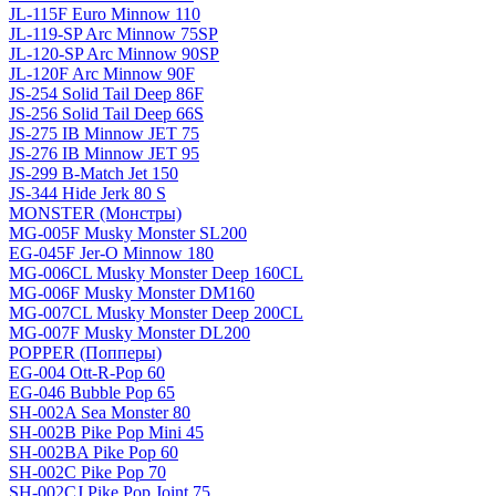
JL-115F Euro Minnow 110
JL-119-SP Arc Minnow 75SP
JL-120-SP Arc Minnow 90SP
JL-120F Arc Minnow 90F
JS-254 Solid Tail Deep 86F
JS-256 Solid Tail Deep 66S
JS-275 IB Minnow JET 75
JS-276 IB Minnow JET 95
JS-299 B-Match Jet 150
JS-344 Hide Jerk 80 S
MONSTER (Монстры)
MG-005F Musky Monster SL200
EG-045F Jer-O Minnow 180
MG-006CL Musky Monster Deep 160CL
MG-006F Musky Monster DM160
MG-007CL Musky Monster Deep 200CL
MG-007F Musky Monster DL200
POPPER (Попперы)
EG-004 Ott-R-Pop 60
EG-046 Bubble Pop 65
SH-002A Sea Monster 80
SH-002B Pike Pop Mini 45
SH-002BA Pike Pop 60
SH-002C Pike Pop 70
SH-002CJ Pike Pop Joint 75