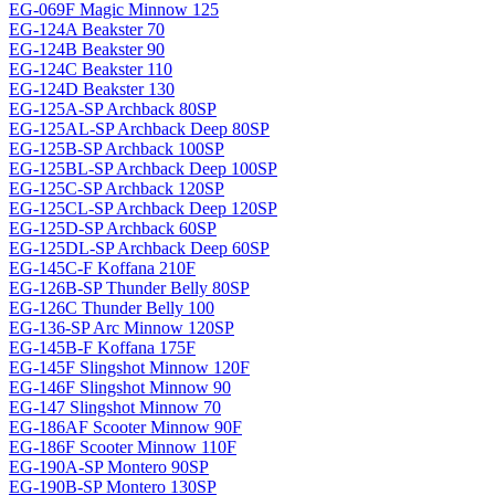
EG-069F Magiс Minnow 125
EG-124A Beakster 70
EG-124B Beakster 90
EG-124C Beakster 110
EG-124D Beakster 130
EG-125A-SP Archback 80SP
EG-125AL-SP Archback Deep 80SP
EG-125B-SP Archback 100SP
EG-125BL-SP Archback Deep 100SP
EG-125C-SP Archback 120SP
EG-125CL-SP Archback Deep 120SP
EG-125D-SP Archback 60SP
EG-125DL-SP Archback Deep 60SP
EG-145C-F Koffana 210F
EG-126B-SP Thunder Belly 80SP
EG-126C Thunder Belly 100
EG-136-SP Arc Minnow 120SP
EG-145B-F Koffana 175F
EG-145F Slingshot Minnow 120F
EG-146F Slingshot Minnow 90
EG-147 Slingshot Minnow 70
EG-186AF Scooter Minnow 90F
EG-186F Scooter Minnow 110F
EG-190A-SP Montero 90SP
EG-190B-SP Montero 130SP