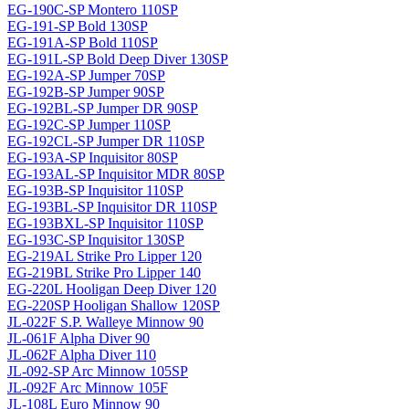
EG-190C-SP Montero 110SP
EG-191-SP Bold 130SP
EG-191A-SP Bold 110SP
EG-191L-SP Bold Deep Diver 130SP
EG-192A-SP Jumper 70SP
EG-192B-SP Jumper 90SP
EG-192BL-SP Jumper DR 90SP
EG-192C-SP Jumper 110SP
EG-192CL-SP Jumper DR 110SP
EG-193A-SP Inquisitor 80SP
EG-193AL-SP Inquisitor MDR 80SP
EG-193B-SP Inquisitor 110SP
EG-193BL-SP Inquisitor DR 110SP
EG-193BXL-SP Inquisitor 110SP
EG-193C-SP Inquisitor 130SP
EG-219AL Strike Pro Lipper 120
EG-219BL Strike Pro Lipper 140
EG-220L Hooligan Deep Diver 120
EG-220SP Hooligan Shallow 120SP
JL-022F S.P. Walleye Minnow 90
JL-061F Alpha Diver 90
JL-062F Alpha Diver 110
JL-092-SP Arc Minnow 105SP
JL-092F Arc Minnow 105F
JL-108L Euro Minnow 90