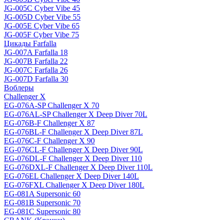
JG-005C Cyber Vibe 45
JG-005D Cyber Vibe 55
JG-005E Cyber Vibe 65
JG-005F Cyber Vibe 75
Цикады Farfalla
JG-007A Farfalla 18
JG-007B Farfalla 22
JG-007C Farfalla 26
JG-007D Farfalla 30
Воблеры
Challenger X
EG-076A-SP Challenger X 70
EG-076AL-SP Challenger X Deep Diver 70L
EG-076B-F Challenger X 87
EG-076BL-F Challenger X Deep Diver 87L
EG-076C-F Challenger X 90
EG-076CL-F Challenger X Deep Diver 90L
EG-076DL-F Challenger X Deep Diver 110
EG-076DXL-F Challenger X Deep Diver 110L
EG-076EL Challenger X Deep Diver 140L
EG-076FXL Challenger X Deep Diver 180L
EG-081A Supersonic 60
EG-081B Supersonic 70
EG-081C Supersonic 80