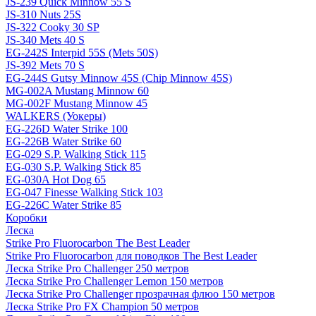
JS-239 Quick Minnow 55 S
JS-310 Nuts 25S
JS-322 Cooky 30 SP
JS-340 Mets 40 S
EG-242S Interpid 55S (Mets 50S)
JS-392 Mets 70 S
EG-244S Gutsy Minnow 45S (Chip Minnow 45S)
MG-002A Mustang Minnow 60
MG-002F Mustang Minnow 45
WALKERS (Уокеры)
EG-226D Water Strike 100
EG-226B Water Strike 60
EG-029 S.P. Walking Stick 115
EG-030 S.P. Walking Stick 85
EG-030A Hot Dog 65
EG-047 Finesse Walking Stick 103
EG-226C Water Strike 85
Коробки
Леска
Strike Pro Fluorocarbon The Best Leader
Strike Pro Fluorocarbon для поводков The Best Leader
Леска Strike Pro Challenger 250 метров
Леска Strike Pro Challenger Lemon 150 метров
Леска Strike Pro Challenger прозрачная флюо 150 метров
Леска Strike Pro FX Champion 50 метров