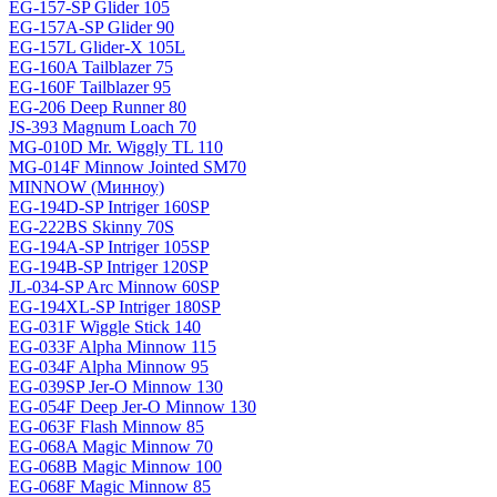
EG-157-SP Glider 105
EG-157A-SP Glider 90
EG-157L Glider-X 105L
EG-160A Tailblazer 75
EG-160F Tailblazer 95
EG-206 Deep Runner 80
JS-393 Magnum Loach 70
MG-010D Mr. Wiggly TL 110
MG-014F Minnow Jointed SM70
MINNOW (Минноу)
EG-194D-SP Intriger 160SP
EG-222BS Skinny 70S
EG-194A-SP Intriger 105SP
EG-194B-SP Intriger 120SP
JL-034-SP Arc Minnow 60SP
EG-194XL-SP Intriger 180SP
EG-031F Wiggle Stick 140
EG-033F Alpha Minnow 115
EG-034F Alpha Minnow 95
EG-039SP Jer-O Minnow 130
EG-054F Deep Jer-O Minnow 130
EG-063F Flash Minnow 85
EG-068A Magic Minnow 70
EG-068B Magic Minnow 100
EG-068F Magic Minnow 85