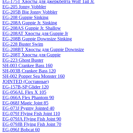
EG-175T Хвосты для джеркбейта Wolf Tail Jr.
EG-205 Jonny Vobbler
EG-205B Big Jonny Vobbler
EG-208 Guppie Sinking
EG-208A Guppie Jr. Sinking
EG-208AS Guppie Jr. Shallow
EG-208AT Хвосты для Guppie Jr
EG-208B Guppie Downsize Sinking
EG-228 Buster Swim
EG-208BT Хвосты для Guppie Downsize
EG-208T Хвосты для Guppie
EG-223 Ghost Buster
SH-003 Crankee Bass 160
SH-003B Crankee Bass 120
SH-002 Popper Sea Monster 160
JOINTED (Составные)
EG-157B-SP Glider 120
EG-056AL Flex X 105
EG-066A Flex Phantom 90
EG-068J Magic Joint 85
EG-073J Pygmy Jointed 40
EG-079J Flying Fish Joint 110
EG-079JA Flying Fish Joint 90
EG-079JB Flying Fish Joint 70
EG-096J Bobcat 60