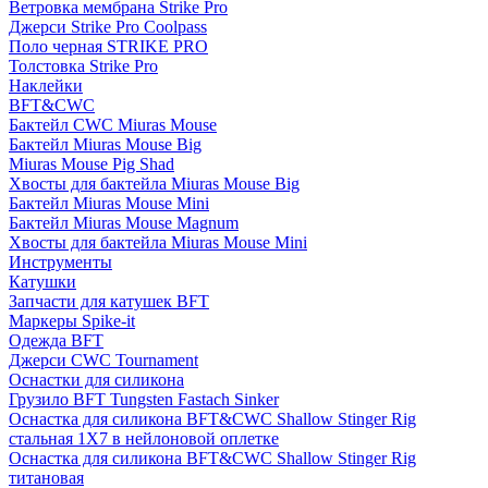
Ветровка мембрана Strike Pro
Джерси Strike Pro Coolpass
Поло черная STRIKE PRO
Толстовка Strike Pro
Наклейки
BFT&CWC
Бактейл CWC Miuras Mouse
Бактейл Miuras Mouse Big
Miuras Mouse Pig Shad
Хвосты для бактейла Miuras Mouse Big
Бактейл Miuras Mouse Mini
Бактейл Miuras Mouse Magnum
Хвосты для бактейла Miuras Mouse Mini
Инструменты
Катушки
Запчасти для катушек BFT
Маркеры Spike-it
Одежда BFT
Джерси CWC Tournament
Оснастки для силикона
Грузило BFT Tungsten Fastach Sinker
Оснастка для силикона BFT&CWC Shallow Stinger Rig
стальная 1X7 в нейлоновой оплетке
Оснастка для силикона BFT&CWC Shallow Stinger Rig
титановая