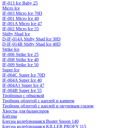
IF-013 Ice Baby 25
Micro Ice
IF-003 Micro Ice 70D
IF-001 Micro Ice 40
IF-001A Micro Ice 47
IF-002 Micro Ice 55
Shifty Shad Ice
D-IF-014A Shifty Shad Ice 30D
D-IF-014B Shifty Shad Ice 40D
Strike Ice
IF-006 Strike Ice 25
IF-008 Strike Ice 40
IF-009 Strike Ice 50
Super Ice
IF-004C Super Ice 70D
IF-004A Super Ice 40
IF-004A1 Super Ice 47
IF-004B Super Ice 55
Тройники с обмазкой
Тройник облитой с каплей и камнем
Тройник облитой с каплей и окуневым глазом
Хвосты для балансиров
Блёсны
Блесна колеблющаяся Buster Spoon 140
Блесна колеблющаяся KILLER PROFY 115