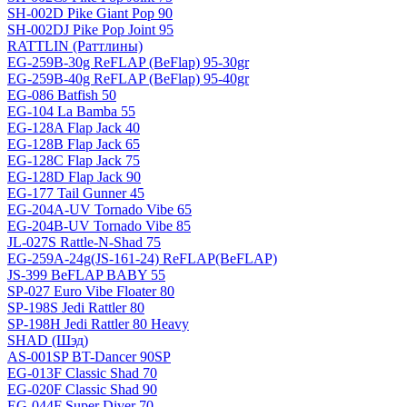
SH-002D Pike Giant Pop 90
SH-002DJ Pike Pop Joint 95
RATTLIN (Раттлины)
EG-259B-30g ReFLAP (BeFlap) 95-30gr
EG-259B-40g ReFLAP (BeFlap) 95-40gr
EG-086 Batfish 50
EG-104 La Bamba 55
EG-128A Flap Jack 40
EG-128B Flap Jack 65
EG-128C Flap Jack 75
EG-128D Flap Jack 90
EG-177 Tail Gunner 45
EG-204A-UV Tornado Vibe 65
EG-204B-UV Tornado Vibe 85
JL-027S Rattle-N-Shad 75
EG-259A-24g(JS-161-24) ReFLAP(BeFLAP)
JS-399 BeFLAP BABY 55
SP-027 Euro Vibe Floater 80
SP-198S Jedi Rattler 80
SP-198H Jedi Rattler 80 Heavy
SHAD (Шэд)
AS-001SP BT-Dancer 90SP
EG-013F Classic Shad 70
EG-020F Classic Shad 90
EG-044F Super Diver 70