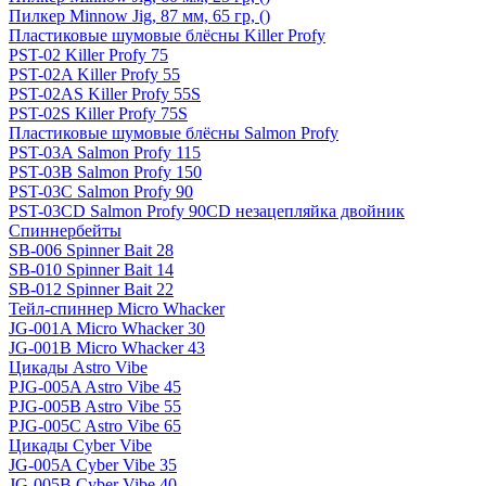
Пилкер Minnow Jig, 87 мм, 65 гр, ()
Пластиковые шумовые блёсны Killer Profy
PST-02 Killer Profy 75
PST-02A Killer Profy 55
PST-02AS Killer Profy 55S
PST-02S Killer Profy 75S
Пластиковые шумовые блёсны Salmon Profy
PST-03A Salmon Profy 115
PST-03B Salmon Profy 150
PST-03C Salmon Profy 90
PST-03CD Salmon Profy 90CD незацепляйка двойник
Спиннербейты
SB-006 Spinner Bait 28
SB-010 Spinner Bait 14
SB-012 Spinner Bait 22
Тейл-спиннер Micro Whacker
JG-001A Micro Whacker 30
JG-001B Micro Whacker 43
Цикады Astro Vibe
PJG-005A Astro Vibe 45
PJG-005B Astro Vibe 55
PJG-005C Astro Vibe 65
Цикады Cyber Vibe
JG-005A Cyber Vibe 35
JG-005B Cyber Vibe 40