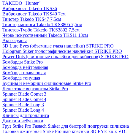
TAKEDO "Hunter"
Виброхвост Takedo TKS36
Виброхвост Takedo TKS40 7см
Твистер Takedo TKS47 7,5см
Твистер-минога Takedo TKS3805 7,5см
Твистер-Турбо Takedo TKS3802 7,5см
Червь искусственный Takedo TKS11 13см
Аксессуары
3D Lure Eyes (объемные глаза наклейки) STRIKE PRO
Hologram Stiker (голографические наклейки) STRIKE PRO
Power Dots (свинцовые наклейки для воблеров) STRIKE PRO
Бомбарды Strike Pro
Бомбарда нейтральная
Бомбарда плавающая
Бомбарда тонущая
Бусины и кембрики силиконовые Strike Pro
Лепесток с вертлюгом Strike Pro
Spinner Blade Comet 3
Spinner Blade Comet 4
Spinner Blade Long 3
Spinner Blade Long 4
Клипсы для троллинга
Джиги и чебурашки
Груз Strike Pro Fastach Sinker для быстрой подгрузки силикона
Головка джигерная Strike Pro шар красный 3D EYE кр-к VD-