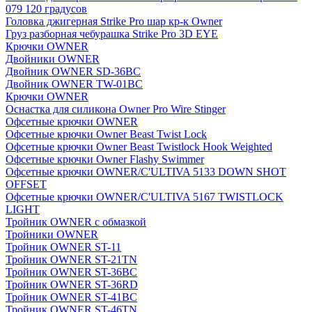
079 120 градусов
Головка джигерная Strike Pro шар кр-к Owner
Груз разборная чебурашка Strike Pro 3D EYE
Крючки OWNER
Двойники OWNER
Двойник OWNER SD-36BC
Двойник OWNER TW-01BC
Крючки OWNER
Оснастка для силикона Owner Pro Wire Stinger
Офсетные крючки OWNER
Офсетные крючки Owner Beast Twist Lock
Офсетные крючки Owner Beast Twistlock Hook Weighted
Офсетные крючки Owner Flashy Swimmer
Офсетные крючки OWNER/C'ULTIVA 5133 DOWN SHOT
OFFSET
Офсетные крючки OWNER/C'ULTIVA 5167 TWISTLOCK
LIGHT
Тройник OWNER с обмазкой
Тройники OWNER
Тройник OWNER ST-11
Тройник OWNER ST-21TN
Тройник OWNER ST-36BC
Тройник OWNER ST-36RD
Тройник OWNER ST-41BC
Тройник OWNER ST-46TN