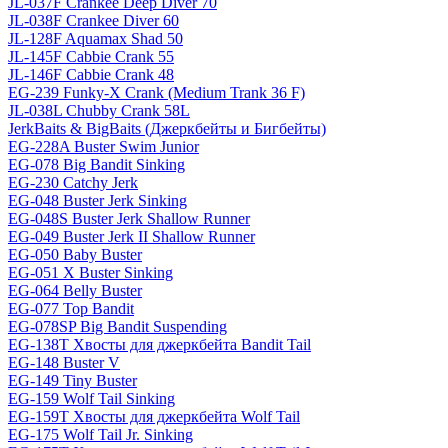
JL-037F Crankee Deep Diver 70
JL-038F Crankee Diver 60
JL-128F Aquamax Shad 50
JL-145F Cabbie Crank 55
JL-146F Cabbie Crank 48
EG-239 Funky-X Crank (Medium Trank 36 F)
JL-038L Chubby Crank 58L
JerkBaits & BigBaits (Джеркбейты и Бигбейты)
EG-228A Buster Swim Junior
EG-078 Big Bandit Sinking
EG-230 Catchy Jerk
EG-048 Buster Jerk Sinking
EG-048S Buster Jerk Shallow Runner
EG-049 Buster Jerk II Shallow Runner
EG-050 Baby Buster
EG-051 X Buster Sinking
EG-064 Belly Buster
EG-077 Top Bandit
EG-078SP Big Bandit Suspending
EG-138T Хвосты для джеркбейта Bandit Tail
EG-148 Buster V
EG-149 Tiny Buster
EG-159 Wolf Tail Sinking
EG-159T Хвосты для джеркбейта Wolf Tail
EG-175 Wolf Tail Jr. Sinking