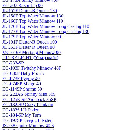
EG-173A Slinky Minnow 75F
EG-207 Razor Lip 90
JL-152F Darter-R Queen 130
JL-158F Top Water Minnow 130
JL-166F Top Water Minnow 110
JL-176F Top Water Minnow Long Casting 110
JL-177F Top Water Minnow Long Casting 130
JL-179F Top Water Minnow 90
JL-191F Darter-R Queen 100
JL-253F Darter-R Queen 80
MG-016F Mustang Minnow 90
ULTRALIGHT (Ультралайт)
EG-233-SP
EG-103F Twitchy Minnow 48F
EG-036F Baby Pro 25
EG-073F Pygmy 40
EG-074SP Midge 40
EG-114SP Shrimp 50
EG-222AS Skinny Mini 50S
EG-125E-SP Archback 35SP
EG-182-SP Crazy Plankton
EG-183S UL Rider
EG-184-SP My Turn
EG-197SP Deep UL Rider
JS-238 Quick Minnow 40 S