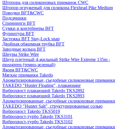
Штопора для силиконовых приманок CWC
Штопор огруженый для силикона Flexhead Pike Medium
Поводки BFT&CWC
Подсачники
Спиннинги BFT
Сумки и контейнеры BFT
Фурнитура BFT
Застежка BFT Stay-Lock snap
Двойная обжимная трубка BFT
Заводные кольца BFT
Шнуры Strike Wire
Шнур плетеный 4-жильный Strike Wire Extreme 135m -
mossgreen (темно-зеленый)
Якоря BFT&CWC
Мягкие приманки Takedo
Ароматизированные, съедобные силиконовые приманки
TAKEDO "Hunter Floating", плавающие
Виброхвост плавающий Takedo TKS2892
Виброхвост плавающий Takedo TKS2893
Ароматизированные, съедобные силиконовые приманки
TAKEDO "Hunter Salt", структурированные солью
Виброхвост Takedo TKS5019
Виброхвост-турбо Takedo TKS3101
Виброхвост-турбо Takedo TKS3102
Ароматизированные, съедобные силиконовые приманки