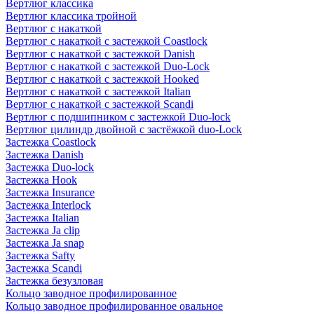
Вертлюг классика
Вертлюг классика тройной
Вертлюг с накаткой
Вертлюг с накаткой с застежкой Coastlock
Вертлюг с накаткой с застежкой Danish
Вертлюг с накаткой с застежкой Duo-Lock
Вертлюг с накаткой с застежкой Hooked
Вертлюг с накаткой с застежкой Italian
Вертлюг с накаткой с застежкой Scandi
Вертлюг с подшипником с застежкой Duo-lock
Вертлюг цилиндр двойной с застёжкой duo-Lock
Застежка Coastlock
Застежка Danish
Застежка Duo-lock
Застежка Hook
Застежка Insurance
Застежка Interlock
Застежка Italian
Застежка Ja clip
Застежка Ja snap
Застежка Safty
Застежка Scandi
Застежка безузловая
Кольцо заводное профилированное
Кольцо заводное профилированное овальное