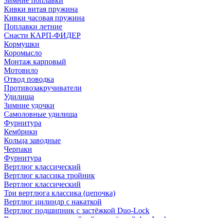
Зимние поплавки
Кивки витая пружина
Кивки часовая пружина
Поплавки летние
Снасти КАРП-ФИДЕР
Кормушки
Коромысло
Монтаж карповый
Мотовило
Отвод поводка
Противозакручиватели
Удилища
Зимние удочки
Самоловные удилища
Фурнитура
Кембрики
Кольца заводные
Черпаки
Фурнитура
Вертлюг классический
Вертлюг классика тройник
Вертлюг классический
Три вертлюга классика (цепочка)
Вертлюг цилиндр с накаткой
Вертлюг подшипник с застёжкой Duo-Lock