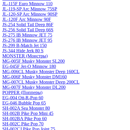
JL-115F Euro Minnow 110
JL-119-SP Arc Minnow 75SP
JL-120-SP Arc Minnow 90SP
JL-120F Arc Minnow 90F
JS-254 Solid Tail Deep 86F
JS-256 Solid Tail Deep 66S
JS-275 IB Minnow JET 75
JS-276 IB Minnow JET 95
JS-299 B-Match Jet 150
JS-344 Hide Jerk 80 S
MONSTER (Монстры)
MG-005F Musky Monster SL200
EG-045F Jer-O Minnow 180
MG-006CL Musky Monster Deep 160CL
MG-006F Musky Monster DM160
MG-007CL Musky Monster Deep 200CL
MG-007F Musky Monster DL200
POPPER (Попперы)
EG-004 Ott-R-Pop 60
EG-046 Bubble Pop 65
SH-002A Sea Monster 80
SH-002B Pike Pop Mini 45
SH-002BA Pike Pop 60
SH-002C Pike Pop 70
SH-002CJ Pike Pop Joint 75