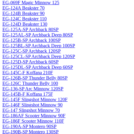
EG-069F Magiс Minnow 125
EG-124A Beakster 70
EG-124B Beakster 90
EG-124C Beakster 110
EG-124D Beakster 130
EG-125A-SP Archback 80SP
EG-125AL-SP Archback Deep 80SP
EG-125B-SP Archback 100SP
EG-125BL-SP Archback Deep 100SP
EG-125C-SP Archback 120SP
EG-125CL-SP Archback Deep 120SP
EG-125D-SP Archback 60SP
EG-125DL-SP Archback Deep 60SP
EG-145C-F Koffana 210F
EG-126B-SP Thunder Belly 80SP
EG-126C Thunder Belly 100
EG-136-SP Arc Minnow 120SP
EG-145B-F Koffana 175F
EG-145F Slingshot Minnow 120F
EG-146F Slingshot Minnow 90
EG-147 Slingshot Minnow 70
EG-186AF Scooter Minnow 90F
EG-186F Scooter Minnow 110F
EG-190A-SP Montero 90SP
EG-190B-SP Montero 130SP