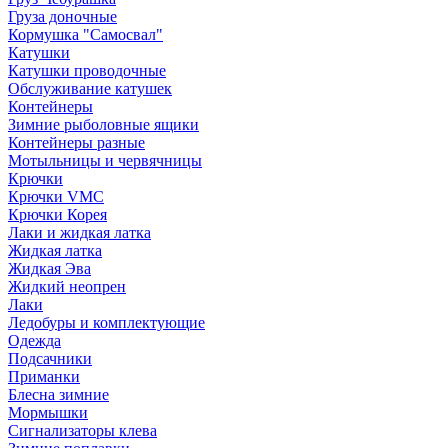
Груза доночные
Кормушка "Самосвал"
Катушки
Катушки проводочные
Обслуживание катушек
Контейнеры
Зимние рыболовные ящики
Контейнеры разные
Мотыльницы и червячницы
Крючки
Крючки VMC
Крючки Корея
Лаки и жидкая латка
Жидкая латка
Жидкая Эва
Жидкий неопрен
Лаки
Ледобуры и комплектующие
Одежда
Подсачники
Приманки
Блесна зимние
Мормышки
Сигнализаторы клева