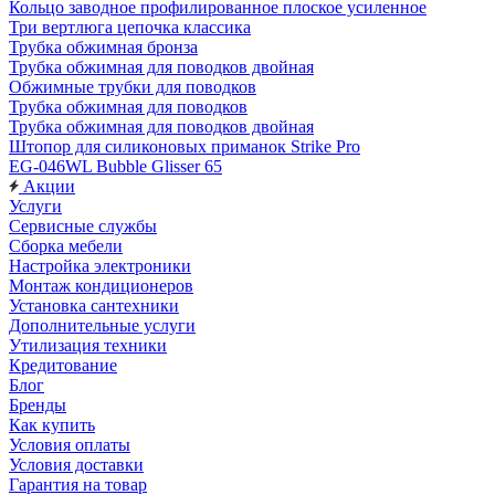
Кольцо заводное профилированное плоское усиленное
Три вертлюга цепочка классика
Трубка обжимная бронза
Трубка обжимная для поводков двойная
Обжимные трубки для поводков
Трубка обжимная для поводков
Трубка обжимная для поводков двойная
Штопор для силиконовых приманок Strike Pro
EG-046WL Bubble Glisser 65
Акции
Услуги
Сервисные службы
Сборка мебели
Настройка электроники
Монтаж кондиционеров
Установка сантехники
Дополнительные услуги
Утилизация техники
Кредитование
Блог
Бренды
Как купить
Условия оплаты
Условия доставки
Гарантия на товар