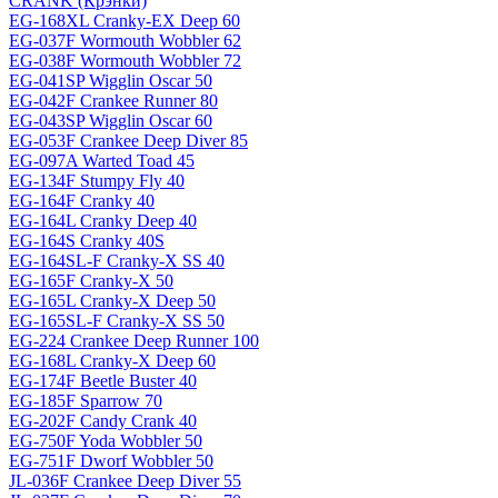
CRANK (Крэнки)
EG-168XL Cranky-EX Deep 60
EG-037F Wormouth Wobbler 62
EG-038F Wormouth Wobbler 72
EG-041SP Wigglin Oscar 50
EG-042F Crankee Runner 80
EG-043SP Wigglin Oscar 60
EG-053F Crankee Deep Diver 85
EG-097A Warted Toad 45
EG-134F Stumpy Fly 40
EG-164F Cranky 40
EG-164L Cranky Deep 40
EG-164S Cranky 40S
EG-164SL-F Cranky-X SS 40
EG-165F Cranky-X 50
EG-165L Cranky-X Deep 50
EG-165SL-F Cranky-X SS 50
EG-224 Crankee Deep Runner 100
EG-168L Cranky-X Deep 60
EG-174F Beetle Buster 40
EG-185F Sparrow 70
EG-202F Candy Crank 40
EG-750F Yoda Wobbler 50
EG-751F Dworf Wobbler 50
JL-036F Crankee Deep Diver 55