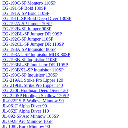
EG-190C-SP Montero 110SP
EG-191-SP Bold 130SP
EG-191A-SP Bold 110SP
EG-191L-SP Bold Deep Diver 130SP
EG-192A-SP Jumper 70SP
EG-192B-SP Jumper 90SP
EG-192BL-SP Jumper DR 90SP
EG-192C-SP Jumper 110SP
EG-192CL-SP Jumper DR 110SP
EG-193A-SP Inquisitor 80SP
EG-193AL-SP Inquisitor MDR 80SP
EG-193B-SP Inquisitor 110SP
EG-193BL-SP Inquisitor DR 110SP
EG-193BXL-SP Inquisitor 110SP
EG-193C-SP Inquisitor 130SP
EG-219AL Strike Pro Lipper 120
EG-219BL Strike Pro Lipper 140
EG-220L Hooligan Deep Diver 120
EG-220SP Hooligan Shallow 120SP
JL-022F S.P. Walleye Minnow 90
JL-061F Alpha Diver 90
JL-062F Alpha Diver 110
JL-092-SP Arc Minnow 105SP
JL-092F Arc Minnow 105F
JL-108L Euro Minnow 90