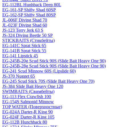
EG-112BL Hunhback Deep 80L
EG-161-SP Shifty Shad 60SP
EG-162-SP Shifty Shad 80SP
JL-006F Diving Shad 70
JL-023F Diving Shad 60
JS-123 Terry Jerk 63 S
JS-324 Diving Beetle 50 SP
STICKBAITS (Стикбейты)
EG-141C Sprat Stick 65
EG-141B Sprat Stick 55
EG-141 Lipstick 45
EG-245B-20g Scud Stick 90S (Slide Bait Heavy One 90)
EG-245B-28g Scud Stick 90S (Slide Bait Heavy One 90)
EG-241 Scud Minnow 60S (Lipslide 60)
JS-370 Nugget 65
EG-245 Scud Stick 70S (Slide Bait Heavy One 70)
JS-384 Slide Bait Heavy One 120
SWIMBAITS (Свимбейты)
EG-113 Flex Crawfish 100
EG-154S Salmonid Minnow
TOP WATER (Поверхностные)
EG-024A Darter-R King 90
EG-024F Darter-R King 105
EG-112B Hunchback 80