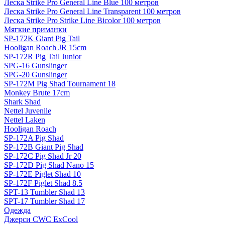
Леска Strike Pro General Line Blue 100 метров
Леска Strike Pro General Line Transparent 100 метров
Леска Strike Pro Strike Line Bicolor 100 метров
Мягкие приманки
SP-172K Giant Pig Tail
Hooligan Roach JR 15cm
SP-172R Pig Tail Junior
SPG-16 Gunslinger
SPG-20 Gunslinger
SP-172M Pig Shad Tournament 18
Monkey Brute 17cm
Shark Shad
Nettel Juvenile
Nettel Laken
Hooligan Roach
SP-172A Pig Shad
SP-172B Giant Pig Shad
SP-172C Pig Shad Jr 20
SP-172D Pig Shad Nano 15
SP-172E Piglet Shad 10
SP-172F Piglet Shad 8.5
SPT-13 Tumbler Shad 13
SPT-17 Tumbler Shad 17
Одежда
Джерси CWC ExCool