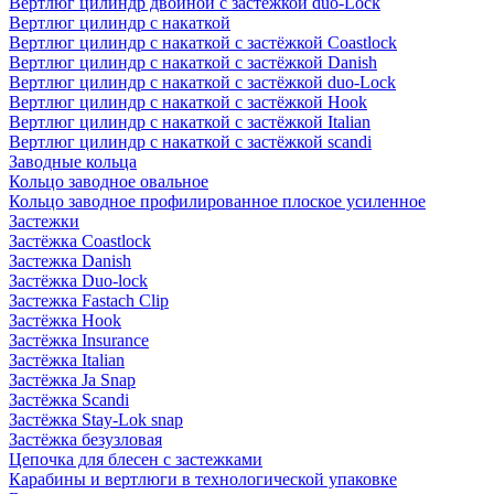
Вертлюг цилиндр двойной с застёжкой duo-Lock
Вертлюг цилиндр с накаткой
Вертлюг цилиндр с накаткой с застёжкой Coastlock
Вертлюг цилиндр с накаткой с застёжкой Danish
Вертлюг цилиндр с накаткой с застёжкой duo-Lock
Вертлюг цилиндр с накаткой с застёжкой Hook
Вертлюг цилиндр с накаткой с застёжкой Italian
Вертлюг цилиндр с накаткой с застёжкой scandi
Заводные кольца
Кольцо заводное овальное
Кольцо заводное профилированное плоское усиленное
Застежки
Застёжка Coastlock
Застежка Danish
Застёжка Duo-lock
Застежка Fastach Clip
Застёжка Hook
Застёжка Insurance
Застёжка Italian
Застёжка Ja Snap
Застёжка Scandi
Застёжка Stay-Lok snap
Застёжка безузловая
Цепочка для блесен с застежками
Карабины и вертлюги в технологической упаковке