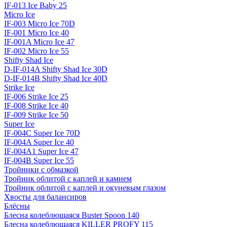
IF-013 Ice Baby 25
Micro Ice
IF-003 Micro Ice 70D
IF-001 Micro Ice 40
IF-001A Micro Ice 47
IF-002 Micro Ice 55
Shifty Shad Ice
D-IF-014A Shifty Shad Ice 30D
D-IF-014B Shifty Shad Ice 40D
Strike Ice
IF-006 Strike Ice 25
IF-008 Strike Ice 40
IF-009 Strike Ice 50
Super Ice
IF-004C Super Ice 70D
IF-004A Super Ice 40
IF-004A1 Super Ice 47
IF-004B Super Ice 55
Тройники с обмазкой
Тройник облитой с каплей и камнем
Тройник облитой с каплей и окуневым глазом
Хвосты для балансиров
Блёсны
Блесна колеблющаяся Buster Spoon 140
Блесна колеблющаяся KILLER PROFY 115