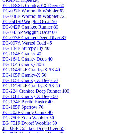
CRANK (Крэнки)
EG-168XL Cranky-EX Deep 60
EG-037F Wormouth Wobbler 62
EG-038F Wormouth Wobbler 72
EG-041SP Wigglin Oscar 50
EG-042F Crankee Runner 80
EG-043SP Wigglin Oscar 60
EG-053F Crankee Deep Diver 85
EG-097A Warted Toad 45
EG-134F Stumpy Fly 40
EG-164F Cranky 40
EG-164L Cranky Deep 40
EG-164S Cranky 40S
EG-164SL-F Cranky-X SS 40
EG-165F Cranky-X 50
EG-165L Cranky-X Deep 50
EG-165SL-F Cranky-X SS 50
EG-224 Crankee Deep Runner 100
EG-168L Cranky-X Deep 60
EG-174F Beetle Buster 40
EG-185F Sparrow 70
EG-202F Candy Crank 40
EG-750F Yoda Wobbler 50
EG-751F Dworf Wobbler 50
JL-036F Crankee Deep Diver 55