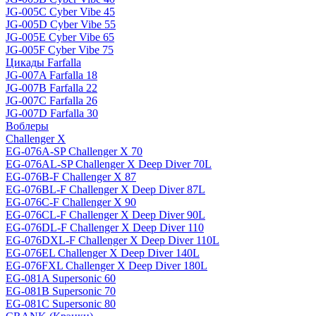
JG-005C Cyber Vibe 45
JG-005D Cyber Vibe 55
JG-005E Cyber Vibe 65
JG-005F Cyber Vibe 75
Цикады Farfalla
JG-007A Farfalla 18
JG-007B Farfalla 22
JG-007C Farfalla 26
JG-007D Farfalla 30
Воблеры
Challenger X
EG-076A-SP Challenger X 70
EG-076AL-SP Challenger X Deep Diver 70L
EG-076B-F Challenger X 87
EG-076BL-F Challenger X Deep Diver 87L
EG-076C-F Challenger X 90
EG-076CL-F Challenger X Deep Diver 90L
EG-076DL-F Challenger X Deep Diver 110
EG-076DXL-F Challenger X Deep Diver 110L
EG-076EL Challenger X Deep Diver 140L
EG-076FXL Challenger X Deep Diver 180L
EG-081A Supersonic 60
EG-081B Supersonic 70
EG-081C Supersonic 80