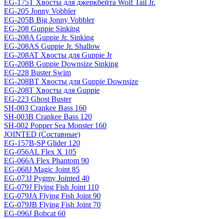
EG-175T Хвосты для джеркбейта Wolf Tail Jr.
EG-205 Jonny Vobbler
EG-205B Big Jonny Vobbler
EG-208 Guppie Sinking
EG-208A Guppie Jr. Sinking
EG-208AS Guppie Jr. Shallow
EG-208AT Хвосты для Guppie Jr
EG-208B Guppie Downsize Sinking
EG-228 Buster Swim
EG-208BT Хвосты для Guppie Downsize
EG-208T Хвосты для Guppie
EG-223 Ghost Buster
SH-003 Crankee Bass 160
SH-003B Crankee Bass 120
SH-002 Popper Sea Monster 160
JOINTED (Составные)
EG-157B-SP Glider 120
EG-056AL Flex X 105
EG-066A Flex Phantom 90
EG-068J Magic Joint 85
EG-073J Pygmy Jointed 40
EG-079J Flying Fish Joint 110
EG-079JA Flying Fish Joint 90
EG-079JB Flying Fish Joint 70
EG-096J Bobcat 60