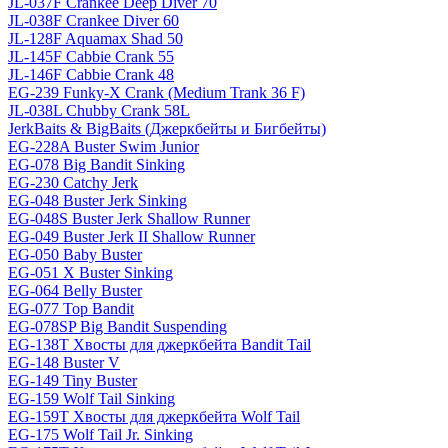
JL-037F Crankee Deep Diver 70
JL-038F Crankee Diver 60
JL-128F Aquamax Shad 50
JL-145F Cabbie Crank 55
JL-146F Cabbie Crank 48
EG-239 Funky-X Crank (Medium Trank 36 F)
JL-038L Chubby Crank 58L
JerkBaits & BigBaits (Джеркбейты и Бигбейты)
EG-228A Buster Swim Junior
EG-078 Big Bandit Sinking
EG-230 Catchy Jerk
EG-048 Buster Jerk Sinking
EG-048S Buster Jerk Shallow Runner
EG-049 Buster Jerk II Shallow Runner
EG-050 Baby Buster
EG-051 X Buster Sinking
EG-064 Belly Buster
EG-077 Top Bandit
EG-078SP Big Bandit Suspending
EG-138T Хвосты для джеркбейта Bandit Tail
EG-148 Buster V
EG-149 Tiny Buster
EG-159 Wolf Tail Sinking
EG-159T Хвосты для джеркбейта Wolf Tail
EG-175 Wolf Tail Jr. Sinking