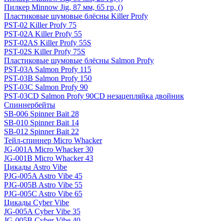
Пилкер Minnow Jig, 87 мм, 65 гр, ()
Пластиковые шумовые блёсны Killer Profy
PST-02 Killer Profy 75
PST-02A Killer Profy 55
PST-02AS Killer Profy 55S
PST-02S Killer Profy 75S
Пластиковые шумовые блёсны Salmon Profy
PST-03A Salmon Profy 115
PST-03B Salmon Profy 150
PST-03C Salmon Profy 90
PST-03CD Salmon Profy 90CD незацепляйка двойник
Спиннербейты
SB-006 Spinner Bait 28
SB-010 Spinner Bait 14
SB-012 Spinner Bait 22
Тейл-спиннер Micro Whacker
JG-001A Micro Whacker 30
JG-001B Micro Whacker 43
Цикады Astro Vibe
PJG-005A Astro Vibe 45
PJG-005B Astro Vibe 55
PJG-005C Astro Vibe 65
Цикады Cyber Vibe
JG-005A Cyber Vibe 35
JG-005B Cyber Vibe 40