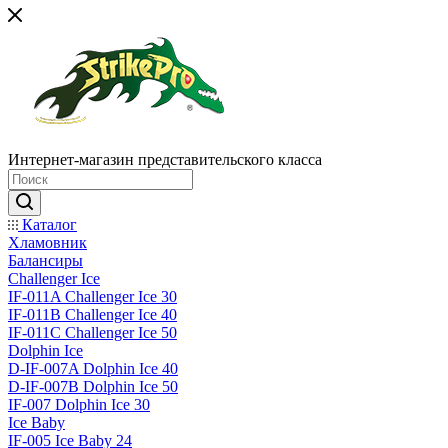
Интернет-магазин представительского класса
Каталог
Хламовник
Балансиры
Challenger Ice
IF-011A Challenger Ice 30
IF-011B Challenger Ice 40
IF-011C Challenger Ice 50
Dolphin Ice
D-IF-007A Dolphin Ice 40
D-IF-007B Dolphin Ice 50
IF-007 Dolphin Ice 30
Ice Baby
IF-005 Ice Baby 24