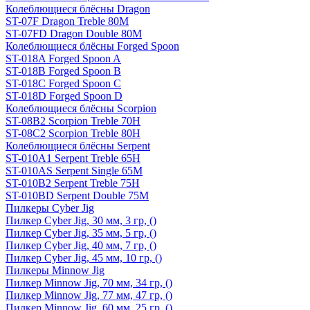
Колеблющиеся блёсны Dragon
ST-07F Dragon Treble 80M
ST-07FD Dragon Double 80M
Колеблющиеся блёсны Forged Spoon
ST-018A Forged Spoon A
ST-018B Forged Spoon B
ST-018C Forged Spoon C
ST-018D Forged Spoon D
Колеблющиеся блёсны Scorpion
ST-08B2 Scorpion Treble 70H
ST-08C2 Scorpion Treble 80H
Колеблющиеся блёсны Serpent
ST-010A1 Serpent Treble 65H
ST-010AS Serpent Single 65M
ST-010B2 Serpent Treble 75H
ST-010BD Serpent Double 75M
Пилкеры Cyber Jig
Пилкер Cyber Jig, 30 мм, 3 гр, ()
Пилкер Cyber Jig, 35 мм, 5 гр, ()
Пилкер Cyber Jig, 40 мм, 7 гр, ()
Пилкер Cyber Jig, 45 мм, 10 гр, ()
Пилкеры Minnow Jig
Пилкер Minnow Jig, 70 мм, 34 гр, ()
Пилкер Minnow Jig, 77 мм, 47 гр, ()
Пилкер Minnow Jig, 60 мм, 25 гр, ()