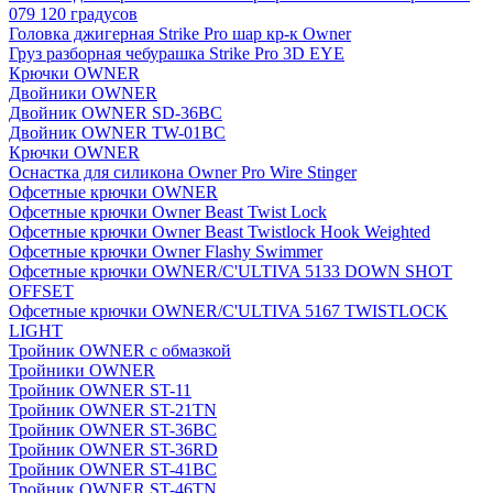
079 120 градусов
Головка джигерная Strike Pro шар кр-к Owner
Груз разборная чебурашка Strike Pro 3D EYE
Крючки OWNER
Двойники OWNER
Двойник OWNER SD-36BC
Двойник OWNER TW-01BC
Крючки OWNER
Оснастка для силикона Owner Pro Wire Stinger
Офсетные крючки OWNER
Офсетные крючки Owner Beast Twist Lock
Офсетные крючки Owner Beast Twistlock Hook Weighted
Офсетные крючки Owner Flashy Swimmer
Офсетные крючки OWNER/C'ULTIVA 5133 DOWN SHOT
OFFSET
Офсетные крючки OWNER/C'ULTIVA 5167 TWISTLOCK
LIGHT
Тройник OWNER с обмазкой
Тройники OWNER
Тройник OWNER ST-11
Тройник OWNER ST-21TN
Тройник OWNER ST-36BC
Тройник OWNER ST-36RD
Тройник OWNER ST-41BC
Тройник OWNER ST-46TN