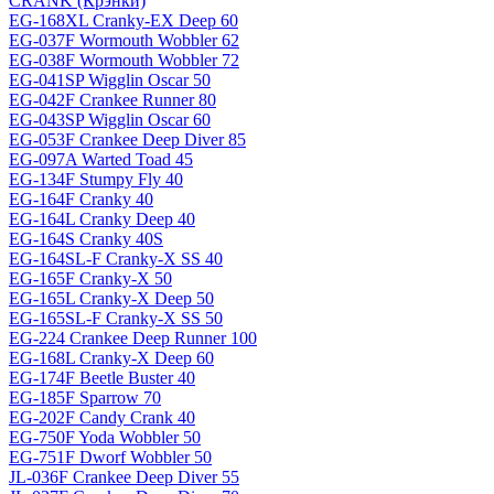
CRANK (Крэнки)
EG-168XL Cranky-EX Deep 60
EG-037F Wormouth Wobbler 62
EG-038F Wormouth Wobbler 72
EG-041SP Wigglin Oscar 50
EG-042F Crankee Runner 80
EG-043SP Wigglin Oscar 60
EG-053F Crankee Deep Diver 85
EG-097A Warted Toad 45
EG-134F Stumpy Fly 40
EG-164F Cranky 40
EG-164L Cranky Deep 40
EG-164S Cranky 40S
EG-164SL-F Cranky-X SS 40
EG-165F Cranky-X 50
EG-165L Cranky-X Deep 50
EG-165SL-F Cranky-X SS 50
EG-224 Crankee Deep Runner 100
EG-168L Cranky-X Deep 60
EG-174F Beetle Buster 40
EG-185F Sparrow 70
EG-202F Candy Crank 40
EG-750F Yoda Wobbler 50
EG-751F Dworf Wobbler 50
JL-036F Crankee Deep Diver 55