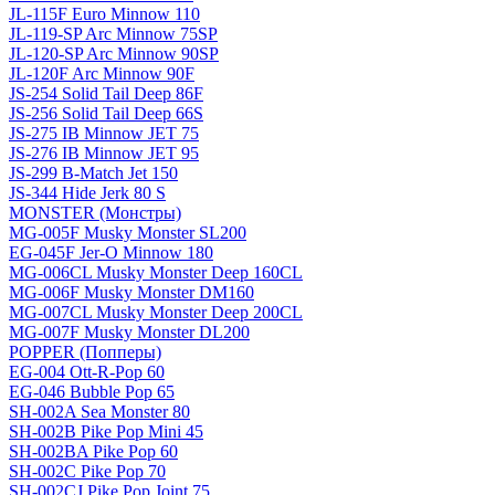
JL-115F Euro Minnow 110
JL-119-SP Arc Minnow 75SP
JL-120-SP Arc Minnow 90SP
JL-120F Arc Minnow 90F
JS-254 Solid Tail Deep 86F
JS-256 Solid Tail Deep 66S
JS-275 IB Minnow JET 75
JS-276 IB Minnow JET 95
JS-299 B-Match Jet 150
JS-344 Hide Jerk 80 S
MONSTER (Монстры)
MG-005F Musky Monster SL200
EG-045F Jer-O Minnow 180
MG-006CL Musky Monster Deep 160CL
MG-006F Musky Monster DM160
MG-007CL Musky Monster Deep 200CL
MG-007F Musky Monster DL200
POPPER (Попперы)
EG-004 Ott-R-Pop 60
EG-046 Bubble Pop 65
SH-002A Sea Monster 80
SH-002B Pike Pop Mini 45
SH-002BA Pike Pop 60
SH-002C Pike Pop 70
SH-002CJ Pike Pop Joint 75