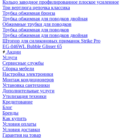
Кольцо заводное профилированное плоское усиленное
Три вертлюга цепочка классика
Трубка обжимная бронза
Трубка обжимная для поводков двойная
Обжимные трубки для поводков
Трубка обжимная для поводков
Трубка обжимная для поводков двойная
Штопор для силиконовых приманок Strike Pro
EG-046WL Bubble Glisser 65
Акции
Услуги
Сервисные службы
Сборка мебели
Настройка электроники
Монтаж кондиционеров
Установка сантехники
Дополнительные услуги
Утилизация техники
Кредитование
Блог
Бренды
Как купить
Условия оплаты
Условия доставки
Гарантия на товар