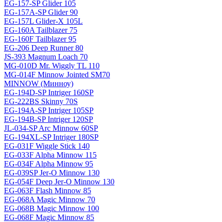
EG-157-SP Glider 105
EG-157A-SP Glider 90
EG-157L Glider-X 105L
EG-160A Tailblazer 75
EG-160F Tailblazer 95
EG-206 Deep Runner 80
JS-393 Magnum Loach 70
MG-010D Mr. Wiggly TL 110
MG-014F Minnow Jointed SM70
MINNOW (Минноу)
EG-194D-SP Intriger 160SP
EG-222BS Skinny 70S
EG-194A-SP Intriger 105SP
EG-194B-SP Intriger 120SP
JL-034-SP Arc Minnow 60SP
EG-194XL-SP Intriger 180SP
EG-031F Wiggle Stick 140
EG-033F Alpha Minnow 115
EG-034F Alpha Minnow 95
EG-039SP Jer-O Minnow 130
EG-054F Deep Jer-O Minnow 130
EG-063F Flash Minnow 85
EG-068A Magic Minnow 70
EG-068B Magic Minnow 100
EG-068F Magic Minnow 85