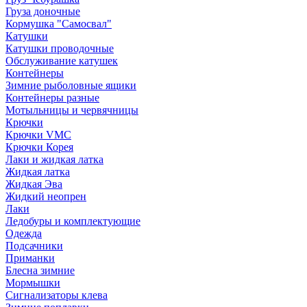
Груза доночные
Кормушка "Самосвал"
Катушки
Катушки проводочные
Обслуживание катушек
Контейнеры
Зимние рыболовные ящики
Контейнеры разные
Мотыльницы и червячницы
Крючки
Крючки VMC
Крючки Корея
Лаки и жидкая латка
Жидкая латка
Жидкая Эва
Жидкий неопрен
Лаки
Ледобуры и комплектующие
Одежда
Подсачники
Приманки
Блесна зимние
Мормышки
Сигнализаторы клева