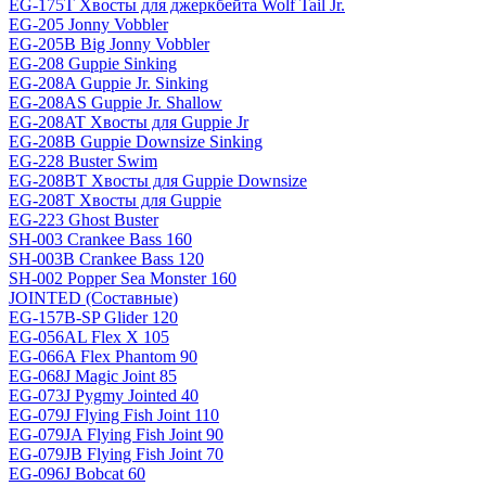
EG-175T Хвосты для джеркбейта Wolf Tail Jr.
EG-205 Jonny Vobbler
EG-205B Big Jonny Vobbler
EG-208 Guppie Sinking
EG-208A Guppie Jr. Sinking
EG-208AS Guppie Jr. Shallow
EG-208AT Хвосты для Guppie Jr
EG-208B Guppie Downsize Sinking
EG-228 Buster Swim
EG-208BT Хвосты для Guppie Downsize
EG-208T Хвосты для Guppie
EG-223 Ghost Buster
SH-003 Crankee Bass 160
SH-003B Crankee Bass 120
SH-002 Popper Sea Monster 160
JOINTED (Составные)
EG-157B-SP Glider 120
EG-056AL Flex X 105
EG-066A Flex Phantom 90
EG-068J Magic Joint 85
EG-073J Pygmy Jointed 40
EG-079J Flying Fish Joint 110
EG-079JA Flying Fish Joint 90
EG-079JB Flying Fish Joint 70
EG-096J Bobcat 60