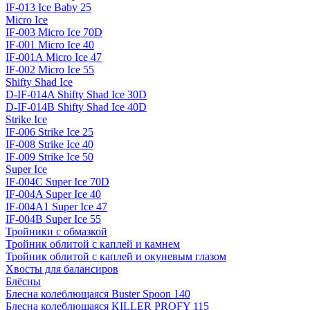
IF-013 Ice Baby 25
Micro Ice
IF-003 Micro Ice 70D
IF-001 Micro Ice 40
IF-001A Micro Ice 47
IF-002 Micro Ice 55
Shifty Shad Ice
D-IF-014A Shifty Shad Ice 30D
D-IF-014B Shifty Shad Ice 40D
Strike Ice
IF-006 Strike Ice 25
IF-008 Strike Ice 40
IF-009 Strike Ice 50
Super Ice
IF-004C Super Ice 70D
IF-004A Super Ice 40
IF-004A1 Super Ice 47
IF-004B Super Ice 55
Тройники с обмазкой
Тройник облитой с каплей и камнем
Тройник облитой с каплей и окуневым глазом
Хвосты для балансиров
Блёсны
Блесна колеблющаяся Buster Spoon 140
Блесна колеблющаяся KILLER PROFY 115