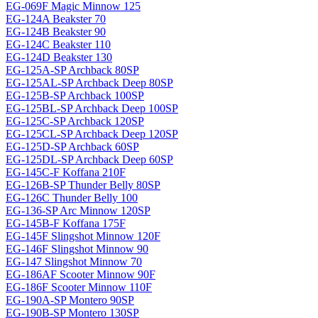
EG-069F Magiс Minnow 125
EG-124A Beakster 70
EG-124B Beakster 90
EG-124C Beakster 110
EG-124D Beakster 130
EG-125A-SP Archback 80SP
EG-125AL-SP Archback Deep 80SP
EG-125B-SP Archback 100SP
EG-125BL-SP Archback Deep 100SP
EG-125C-SP Archback 120SP
EG-125CL-SP Archback Deep 120SP
EG-125D-SP Archback 60SP
EG-125DL-SP Archback Deep 60SP
EG-145C-F Koffana 210F
EG-126B-SP Thunder Belly 80SP
EG-126C Thunder Belly 100
EG-136-SP Arc Minnow 120SP
EG-145B-F Koffana 175F
EG-145F Slingshot Minnow 120F
EG-146F Slingshot Minnow 90
EG-147 Slingshot Minnow 70
EG-186AF Scooter Minnow 90F
EG-186F Scooter Minnow 110F
EG-190A-SP Montero 90SP
EG-190B-SP Montero 130SP