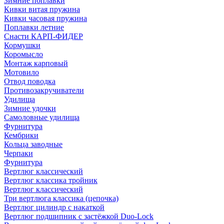
Зимние поплавки
Кивки витая пружина
Кивки часовая пружина
Поплавки летние
Снасти КАРП-ФИДЕР
Кормушки
Коромысло
Монтаж карповый
Мотовило
Отвод поводка
Противозакручиватели
Удилища
Зимние удочки
Самоловные удилища
Фурнитура
Кембрики
Кольца заводные
Черпаки
Фурнитура
Вертлюг классический
Вертлюг классика тройник
Вертлюг классический
Три вертлюга классика (цепочка)
Вертлюг цилиндр с накаткой
Вертлюг подшипник с застёжкой Duo-Lock