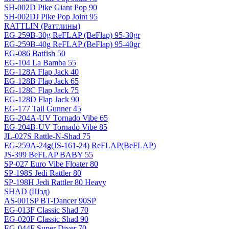
SH-002D Pike Giant Pop 90
SH-002DJ Pike Pop Joint 95
RATTLIN (Раттлины)
EG-259B-30g ReFLAP (BeFlap) 95-30gr
EG-259B-40g ReFLAP (BeFlap) 95-40gr
EG-086 Batfish 50
EG-104 La Bamba 55
EG-128A Flap Jack 40
EG-128B Flap Jack 65
EG-128C Flap Jack 75
EG-128D Flap Jack 90
EG-177 Tail Gunner 45
EG-204A-UV Tornado Vibe 65
EG-204B-UV Tornado Vibe 85
JL-027S Rattle-N-Shad 75
EG-259A-24g(JS-161-24) ReFLAP(BeFLAP)
JS-399 BeFLAP BABY 55
SP-027 Euro Vibe Floater 80
SP-198S Jedi Rattler 80
SP-198H Jedi Rattler 80 Heavy
SHAD (Шэд)
AS-001SP BT-Dancer 90SP
EG-013F Classic Shad 70
EG-020F Classic Shad 90
EG-044F Super Diver 70