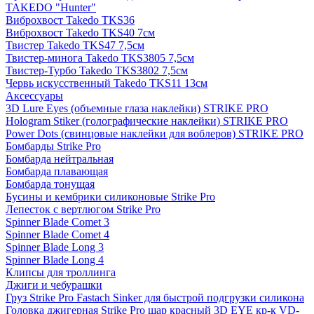
TAKEDO "Hunter"
Виброхвост Takedo TKS36
Виброхвост Takedo TKS40 7см
Твистер Takedo TKS47 7,5см
Твистер-минога Takedo TKS3805 7,5см
Твистер-Турбо Takedo TKS3802 7,5см
Червь искусственный Takedo TKS11 13см
Аксессуары
3D Lure Eyes (объемные глаза наклейки) STRIKE PRO
Hologram Stiker (голографические наклейки) STRIKE PRO
Power Dots (свинцовые наклейки для воблеров) STRIKE PRO
Бомбарды Strike Pro
Бомбарда нейтральная
Бомбарда плавающая
Бомбарда тонущая
Бусины и кембрики силиконовые Strike Pro
Лепесток с вертлюгом Strike Pro
Spinner Blade Comet 3
Spinner Blade Comet 4
Spinner Blade Long 3
Spinner Blade Long 4
Клипсы для троллинга
Джиги и чебурашки
Груз Strike Pro Fastach Sinker для быстрой подгрузки силикона
Головка джигерная Strike Pro шар красный 3D EYE кр-к VD-