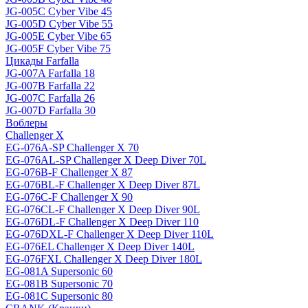
JG-005C Cyber Vibe 45
JG-005D Cyber Vibe 55
JG-005E Cyber Vibe 65
JG-005F Cyber Vibe 75
Цикады Farfalla
JG-007A Farfalla 18
JG-007B Farfalla 22
JG-007C Farfalla 26
JG-007D Farfalla 30
Воблеры
Challenger X
EG-076A-SP Challenger X 70
EG-076AL-SP Challenger X Deep Diver 70L
EG-076B-F Challenger X 87
EG-076BL-F Challenger X Deep Diver 87L
EG-076C-F Challenger X 90
EG-076CL-F Challenger X Deep Diver 90L
EG-076DL-F Challenger X Deep Diver 110
EG-076DXL-F Challenger X Deep Diver 110L
EG-076EL Challenger X Deep Diver 140L
EG-076FXL Challenger X Deep Diver 180L
EG-081A Supersonic 60
EG-081B Supersonic 70
EG-081C Supersonic 80