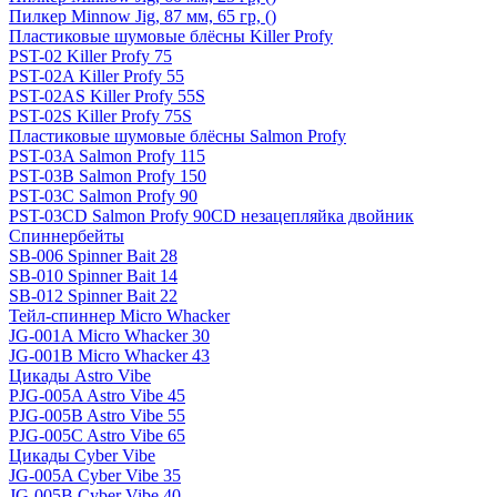
Пилкер Minnow Jig, 87 мм, 65 гр, ()
Пластиковые шумовые блёсны Killer Profy
PST-02 Killer Profy 75
PST-02A Killer Profy 55
PST-02AS Killer Profy 55S
PST-02S Killer Profy 75S
Пластиковые шумовые блёсны Salmon Profy
PST-03A Salmon Profy 115
PST-03B Salmon Profy 150
PST-03C Salmon Profy 90
PST-03CD Salmon Profy 90CD незацепляйка двойник
Спиннербейты
SB-006 Spinner Bait 28
SB-010 Spinner Bait 14
SB-012 Spinner Bait 22
Тейл-спиннер Micro Whacker
JG-001A Micro Whacker 30
JG-001B Micro Whacker 43
Цикады Astro Vibe
PJG-005A Astro Vibe 45
PJG-005B Astro Vibe 55
PJG-005C Astro Vibe 65
Цикады Cyber Vibe
JG-005A Cyber Vibe 35
JG-005B Cyber Vibe 40