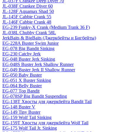
JL-037F Crankee Deep Diver 70
JL-038F Crankee Diver 60
JL-128F Aquamax Shad 50
JL-145F Cabbie Crank 55
JL-146F Cabbie Crank 48
EG-239 Funky-X Crank (Medium Trank 36 F)
JL-038L Chubby Crank 58L
JerkBaits & BigBaits (Джеркбейты и Бигбейты)
EG-228A Buster Swim Junior
EG-078 Big Bandit Sinking
EG-230 Catchy Jerk
EG-048 Buster Jerk Sinking
EG-048S Buster Jerk Shallow Runner
EG-049 Buster Jerk II Shallow Runner
EG-050 Baby Buster
EG-051 X Buster Sinking
EG-064 Belly Buster
EG-077 Top Bandit
EG-078SP Big Bandit Suspending
EG-138T Хвосты для джеркбейта Bandit Tail
EG-148 Buster V
EG-149 Tiny Buster
EG-159 Wolf Tail Sinking
EG-159T Хвосты для джеркбейта Wolf Tail
EG-175 Wolf Tail Jr. Sinking