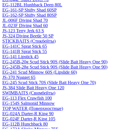
EG-112BL Hunhback Deep 80L
EG-161-SP Shifty Shad 60SP
EG-162-SP Shifty Shad 80SP
JL-006F Diving Shad 70
JL-023F Diving Shad 60
JS-123 Terry Jerk 63 S
JS-324 Diving Beetle 50 SP
STICKBAITS (Стикбейты)
EG-141C Sprat Stick 65
EG-141B Sprat Stick 55
EG-141 Lipstick 45
EG-245B-20g Scud Stick 90S (Slide Bait Heavy One 90)
EG-245B-28g Scud Stick 90S (Slide Bait Heavy One 90)
EG-241 Scud Minnow 60S (Lipslide 60)
JS-370 Nugget 65
EG-245 Scud Stick 70S (Slide Bait Heavy One 70)
JS-384 Slide Bait Heavy One 120
SWIMBAITS (Свимбейты)
EG-113 Flex Crawfish 100
EG-154S Salmonid Minnow
TOP WATER (Поверхностные)
EG-024A Darter-R King 90
EG-024F Darter-R King 105
EG-112B Hunchback 80