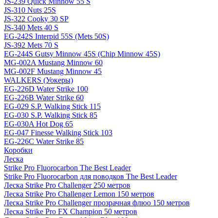
JS-239 Quick Minnow 55 S
JS-310 Nuts 25S
JS-322 Cooky 30 SP
JS-340 Mets 40 S
EG-242S Interpid 55S (Mets 50S)
JS-392 Mets 70 S
EG-244S Gutsy Minnow 45S (Chip Minnow 45S)
MG-002A Mustang Minnow 60
MG-002F Mustang Minnow 45
WALKERS (Уокеры)
EG-226D Water Strike 100
EG-226B Water Strike 60
EG-029 S.P. Walking Stick 115
EG-030 S.P. Walking Stick 85
EG-030A Hot Dog 65
EG-047 Finesse Walking Stick 103
EG-226C Water Strike 85
Коробки
Леска
Strike Pro Fluorocarbon The Best Leader
Strike Pro Fluorocarbon для поводков The Best Leader
Леска Strike Pro Challenger 250 метров
Леска Strike Pro Challenger Lemon 150 метров
Леска Strike Pro Challenger прозрачная флюо 150 метров
Леска Strike Pro FX Champion 50 метров