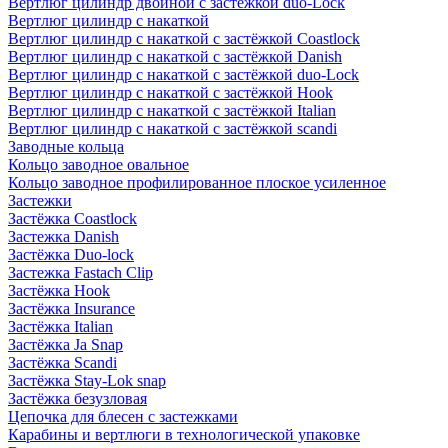
Вертлюг цилиндр двойной с застёжкой duo-Lock
Вертлюг цилиндр с накаткой
Вертлюг цилиндр с накаткой с застёжкой Coastlock
Вертлюг цилиндр с накаткой с застёжкой Danish
Вертлюг цилиндр с накаткой с застёжкой duo-Lock
Вертлюг цилиндр с накаткой с застёжкой Hook
Вертлюг цилиндр с накаткой с застёжкой Italian
Вертлюг цилиндр с накаткой с застёжкой scandi
Заводные кольца
Кольцо заводное овальное
Кольцо заводное профилированное плоское усиленное
Застежки
Застёжка Coastlock
Застежка Danish
Застёжка Duo-lock
Застежка Fastach Clip
Застёжка Hook
Застёжка Insurance
Застёжка Italian
Застёжка Ja Snap
Застёжка Scandi
Застёжка Stay-Lok snap
Застёжка безузловая
Цепочка для блесен с застежками
Карабины и вертлюги в технологической упаковке