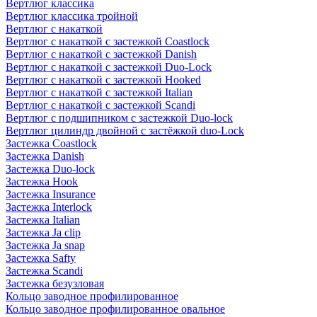
Вертлюг классика
Вертлюг классика тройной
Вертлюг с накаткой
Вертлюг с накаткой с застежкой Coastlock
Вертлюг с накаткой с застежкой Danish
Вертлюг с накаткой с застежкой Duo-Lock
Вертлюг с накаткой с застежкой Hooked
Вертлюг с накаткой с застежкой Italian
Вертлюг с накаткой с застежкой Scandi
Вертлюг с подшипником с застежкой Duo-lock
Вертлюг цилиндр двойной с застёжкой duo-Lock
Застежка Coastlock
Застежка Danish
Застежка Duo-lock
Застежка Hook
Застежка Insurance
Застежка Interlock
Застежка Italian
Застежка Ja clip
Застежка Ja snap
Застежка Safty
Застежка Scandi
Застежка безузловая
Кольцо заводное профилированное
Кольцо заводное профилированное овальное