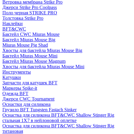
Ветровка мембрана Strike Pro
Джерси Strike Pro Coolpass
Поло черная STRIKE PRO
Толстовка Strike Pro
Наклейки
BFT&CWC
Бактейл CWC Miuras Mouse
Бактейл Miuras Mouse Big
Miuras Mouse Pig Shad
Хвосты для бактейла Miuras Mouse Big
Бактейл Miuras Mouse Mini
Бактейл Miuras Mouse Magnum
Хвосты для бактейла Miuras Mouse Mini
Инструменты
Катушки
Запчасти для катушек BFT
Маркеры Spike-it
Одежда BFT
Джерси CWC Tournament
Оснастки для силикона
Грузило BFT Tungsten Fastach Sinker
Оснастка для силикона BFT&CWC Shallow Stinger Rig
стальная 1X7 в нейлоновой оплетке
Оснастка для силикона BFT&CWC Shallow Stinger Rig
титановая