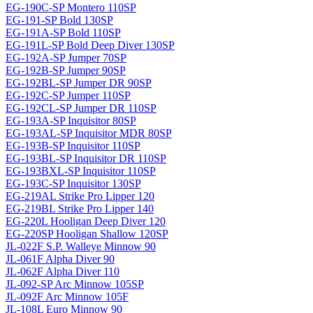
EG-190C-SP Montero 110SP
EG-191-SP Bold 130SP
EG-191A-SP Bold 110SP
EG-191L-SP Bold Deep Diver 130SP
EG-192A-SP Jumper 70SP
EG-192B-SP Jumper 90SP
EG-192BL-SP Jumper DR 90SP
EG-192C-SP Jumper 110SP
EG-192CL-SP Jumper DR 110SP
EG-193A-SP Inquisitor 80SP
EG-193AL-SP Inquisitor MDR 80SP
EG-193B-SP Inquisitor 110SP
EG-193BL-SP Inquisitor DR 110SP
EG-193BXL-SP Inquisitor 110SP
EG-193C-SP Inquisitor 130SP
EG-219AL Strike Pro Lipper 120
EG-219BL Strike Pro Lipper 140
EG-220L Hooligan Deep Diver 120
EG-220SP Hooligan Shallow 120SP
JL-022F S.P. Walleye Minnow 90
JL-061F Alpha Diver 90
JL-062F Alpha Diver 110
JL-092-SP Arc Minnow 105SP
JL-092F Arc Minnow 105F
JL-108L Euro Minnow 90