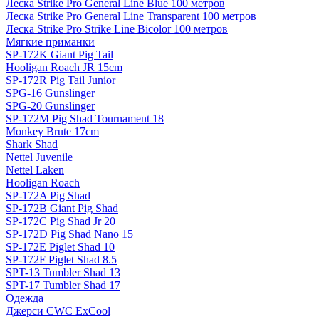
Леска Strike Pro General Line Blue 100 метров
Леска Strike Pro General Line Transparent 100 метров
Леска Strike Pro Strike Line Bicolor 100 метров
Мягкие приманки
SP-172K Giant Pig Tail
Hooligan Roach JR 15cm
SP-172R Pig Tail Junior
SPG-16 Gunslinger
SPG-20 Gunslinger
SP-172M Pig Shad Tournament 18
Monkey Brute 17cm
Shark Shad
Nettel Juvenile
Nettel Laken
Hooligan Roach
SP-172A Pig Shad
SP-172B Giant Pig Shad
SP-172C Pig Shad Jr 20
SP-172D Pig Shad Nano 15
SP-172E Piglet Shad 10
SP-172F Piglet Shad 8.5
SPT-13 Tumbler Shad 13
SPT-17 Tumbler Shad 17
Одежда
Джерси CWC ExCool