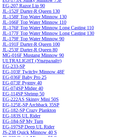
EG-173A Slinky Minnow 75F
EG-207 Razor Lip 90
JL-152F Darter-R Queen 130
JL-158F Top Water Minnow 130
JL-166F Top Water Minnow 110
JL-176F Top Water Minnow Long Casting 110
JL-177F Top Water Minnow Long Casting 130
JL-179F Top Water Minnow 90
JL-191F Darter-R Queen 100
JL-253F Darter-R Queen 80
MG-016F Mustang Minnow 90
ULTRALIGHT (Ультралайт)
EG-233-SP
EG-103F Twitchy Minnow 48F
EG-036F Baby Pro 25
EG-073F Pygmy 40
EG-074SP Midge 40
EG-114SP Shrimp 50
EG-222AS Skinny Mini 50S
EG-125E-SP Archback 35SP
EG-182-SP Crazy Plankton
EG-183S UL Rider
EG-184-SP My Turn
EG-197SP Deep UL Rider
JS-238 Quick Minnow 40 S