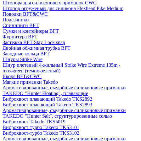
Штопора для силиконовых приманок CWC
Штопор огруженый для силикона Flexhead Pike Medium
Поводки BFT&CWC
Подсачники
Спиннинги BFT
Сумки и контейнеры BFT
Фурнитура BFT
Застежка BFT Stay-Lock snap
Двойная обжимная трубка BFT
Заводные кольца BFT
Шнуры Strike Wire
Шнур плетеный 4-жильный Strike Wire Extreme 135m -
mossgreen (темно-зеленый)
Якоря BFT&CWC
Мягкие приманки Takedo
Ароматизированные, съедобные силиконовые приманки
TAKEDO "Hunter Floating", плавающие
Виброхвост плавающий Takedo TKS2892
Виброхвост плавающий Takedo TKS2893
Ароматизированные, съедобные силиконовые приманки
TAKEDO "Hunter Salt", структурированные солью
Виброхвост Takedo TKS5019
Виброхвост-турбо Takedo TKS3101
Виброхвост-турбо Takedo TKS3102
Ароматизированные, съедобные силиконовые приманки