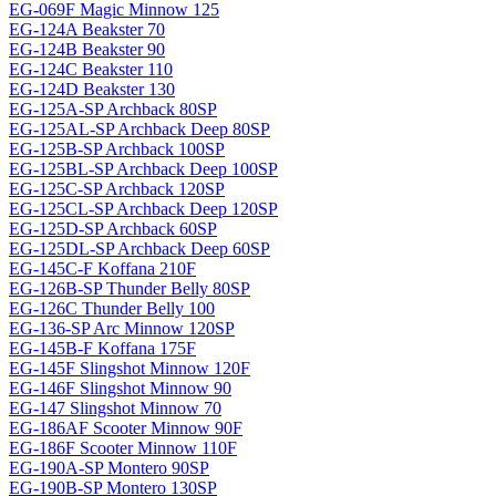
EG-069F Magiс Minnow 125
EG-124A Beakster 70
EG-124B Beakster 90
EG-124C Beakster 110
EG-124D Beakster 130
EG-125A-SP Archback 80SP
EG-125AL-SP Archback Deep 80SP
EG-125B-SP Archback 100SP
EG-125BL-SP Archback Deep 100SP
EG-125C-SP Archback 120SP
EG-125CL-SP Archback Deep 120SP
EG-125D-SP Archback 60SP
EG-125DL-SP Archback Deep 60SP
EG-145C-F Koffana 210F
EG-126B-SP Thunder Belly 80SP
EG-126C Thunder Belly 100
EG-136-SP Arc Minnow 120SP
EG-145B-F Koffana 175F
EG-145F Slingshot Minnow 120F
EG-146F Slingshot Minnow 90
EG-147 Slingshot Minnow 70
EG-186AF Scooter Minnow 90F
EG-186F Scooter Minnow 110F
EG-190A-SP Montero 90SP
EG-190B-SP Montero 130SP