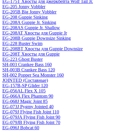
EG-175T Хвосты для джеркбейта Wolf Tail Jr.
EG-205 Jonny Vobbler
EG-205B Big Jonny Vobbler
EG-208 Guppie Sinking
EG-208A Guppie Jr. Sinking
EG-208AS Guppie Jr. Shallow
EG-208AT Хвосты для Guppie Jr
EG-208B Guppie Downsize Sinking
EG-228 Buster Swim
EG-208BT Хвосты для Guppie Downsize
EG-208T Хвосты для Guppie
EG-223 Ghost Buster
SH-003 Crankee Bass 160
SH-003B Crankee Bass 120
SH-002 Popper Sea Monster 160
JOINTED (Составные)
EG-157B-SP Glider 120
EG-056AL Flex X 105
EG-066A Flex Phantom 90
EG-068J Magic Joint 85
EG-073J Pygmy Jointed 40
EG-079J Flying Fish Joint 110
EG-079JA Flying Fish Joint 90
EG-079JB Flying Fish Joint 70
EG-096J Bobcat 60