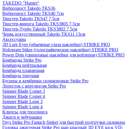
TAKEDO "Hunter"
Виброхвост Takedo TKS36
Виброхвост Takedo TKS40 7см
Твистер Takedo TKS47 7,5см
Твистер-минога Takedo TKS3805 7,5см
Твистер-Турбо Takedo TKS3802 7,5см
Червь искусственный Takedo TKS11 13см
Аксессуары
3D Lure Eyes (объемные глаза наклейки) STRIKE PRO
Hologram Stiker (голографические наклейки) STRIKE PRO
Power Dots (свинцовые наклейки для воблеров) STRIKE PRO
Бомбарды Strike Pro
Бомбарда нейтральная
Бомбарда плавающая
Бомбарда тонущая
Бусины и кембрики силиконовые Strike Pro
Лепесток с вертлюгом Strike Pro
Spinner Blade Comet 3
Spinner Blade Comet 4
Spinner Blade Long 3
Spinner Blade Long 4
Клипсы для троллинга
Джиги и чебурашки
Груз Strike Pro Fastach Sinker для быстрой подгрузки силикона
Головка джигерная Strike Pro шар красный 3D EYE кр-к VD-