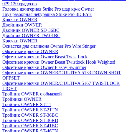
079 120 градусов
Головка джигерная Strike Pro шар кр-к Owner
Груз разборная чебурашка Strike Pro 3D EYE
Крючки OWNER
Двойники OWNER
Двойник OWNER SD-36BC
Двойник OWNER TW-01BC
Крючки OWNER
Оснастка для силикона Owner Pro Wire Stinger
Офсетные крючки OWNER
Офсетные крючки Owner Beast Twist Lock
Офсетные крючки Owner Beast Twistlock Hook Weighted
Офсетные крючки Owner Flashy Swimmer
Офсетные крючки OWNER/C'ULTIVA 5133 DOWN SHOT
OFFSET
Офсетные крючки OWNER/C'ULTIVA 5167 TWISTLOCK
LIGHT
Тройник OWNER с обмазкой
Тройники OWNER
Тройник OWNER ST-11
Тройник OWNER ST-21TN
Тройник OWNER ST-36BC
Тройник OWNER ST-36RD
Тройник OWNER ST-41BC
Тройник OWNER ST-46TN