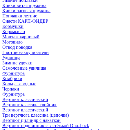
Зимние поплавки
Кивки витая пружина
Кивки часовая пружина
Поплавки летние
Снасти КАРП-ФИДЕР
Кормушки
Коромысло
Монтаж карповый
Мотовило
Отвод поводка
Противозакручиватели
Удилища
Зимние удочки
Самоловные удилища
Фурнитура
Кембрики
Кольца заводные
Черпаки
Фурнитура
Вертлюг классический
Вертлюг классика тройник
Вертлюг классический
Три вертлюга классика (цепочка)
Вертлюг цилиндр с накаткой
Вертлюг подшипник с застёжкой Duo-Lock