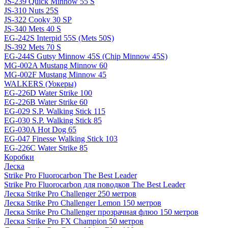
JS-239 Quick Minnow 55 S
JS-310 Nuts 25S
JS-322 Cooky 30 SP
JS-340 Mets 40 S
EG-242S Interpid 55S (Mets 50S)
JS-392 Mets 70 S
EG-244S Gutsy Minnow 45S (Chip Minnow 45S)
MG-002A Mustang Minnow 60
MG-002F Mustang Minnow 45
WALKERS (Уокеры)
EG-226D Water Strike 100
EG-226B Water Strike 60
EG-029 S.P. Walking Stick 115
EG-030 S.P. Walking Stick 85
EG-030A Hot Dog 65
EG-047 Finesse Walking Stick 103
EG-226C Water Strike 85
Коробки
Леска
Strike Pro Fluorocarbon The Best Leader
Strike Pro Fluorocarbon для поводков The Best Leader
Леска Strike Pro Challenger 250 метров
Леска Strike Pro Challenger Lemon 150 метров
Леска Strike Pro Challenger прозрачная флюо 150 метров
Леска Strike Pro FX Champion 50 метров