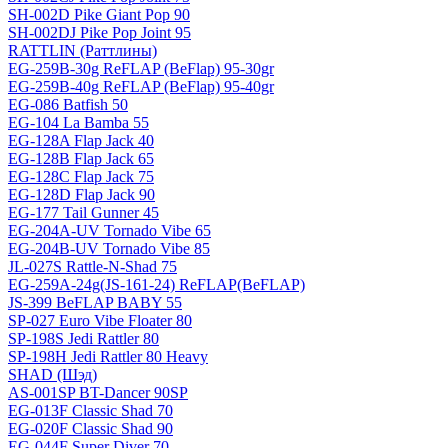
SH-002D Pike Giant Pop 90
SH-002DJ Pike Pop Joint 95
RATTLIN (Раттлины)
EG-259B-30g ReFLAP (BeFlap) 95-30gr
EG-259B-40g ReFLAP (BeFlap) 95-40gr
EG-086 Batfish 50
EG-104 La Bamba 55
EG-128A Flap Jack 40
EG-128B Flap Jack 65
EG-128C Flap Jack 75
EG-128D Flap Jack 90
EG-177 Tail Gunner 45
EG-204A-UV Tornado Vibe 65
EG-204B-UV Tornado Vibe 85
JL-027S Rattle-N-Shad 75
EG-259A-24g(JS-161-24) ReFLAP(BeFLAP)
JS-399 BeFLAP BABY 55
SP-027 Euro Vibe Floater 80
SP-198S Jedi Rattler 80
SP-198H Jedi Rattler 80 Heavy
SHAD (Шэд)
AS-001SP BT-Dancer 90SP
EG-013F Classic Shad 70
EG-020F Classic Shad 90
EG-044F Super Diver 70