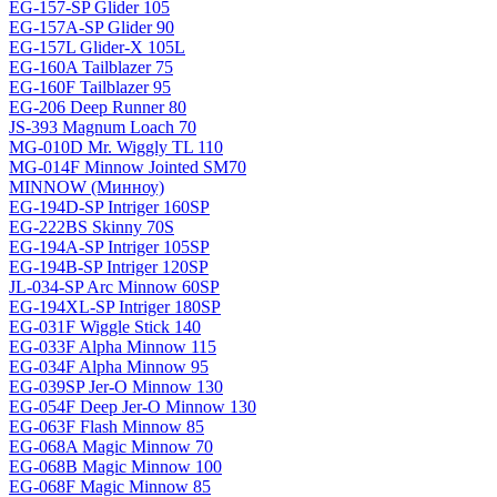
EG-157-SP Glider 105
EG-157A-SP Glider 90
EG-157L Glider-X 105L
EG-160A Tailblazer 75
EG-160F Tailblazer 95
EG-206 Deep Runner 80
JS-393 Magnum Loach 70
MG-010D Mr. Wiggly TL 110
MG-014F Minnow Jointed SM70
MINNOW (Минноу)
EG-194D-SP Intriger 160SP
EG-222BS Skinny 70S
EG-194A-SP Intriger 105SP
EG-194B-SP Intriger 120SP
JL-034-SP Arc Minnow 60SP
EG-194XL-SP Intriger 180SP
EG-031F Wiggle Stick 140
EG-033F Alpha Minnow 115
EG-034F Alpha Minnow 95
EG-039SP Jer-O Minnow 130
EG-054F Deep Jer-O Minnow 130
EG-063F Flash Minnow 85
EG-068A Magic Minnow 70
EG-068B Magic Minnow 100
EG-068F Magic Minnow 85