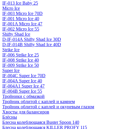
IF-013 Ice Baby 25
Micro Ice
IF-003 Micro Ice 70D
IF-001 Micro Ice 40
IF-001A Micro Ice 47
IF-002 Micro Ice 55
Shifty Shad Ice
D-IF-014A Shifty Shad Ice 30D
D-IF-014B Shifty Shad Ice 40D
Strike Ice
IF-006 Strike Ice 25
IF-008 Strike Ice 40
IF-009 Strike Ice 50
Super Ice
IF-004C Super Ice 70D
IF-004A Super Ice 40
IF-004A1 Super Ice 47
IF-004B Super Ice 55
Тройники с обмазкой
Тройник облитой с каплей и камнем
Тройник облитой с каплей и окуневым глазом
Хвосты для балансиров
Блёсны
Блесна колеблющаяся Buster Spoon 140
Блесна колеблющаяся KILLER PROFY 115