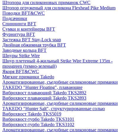
Штопора для силиконовых приманок CWC
Штопор огруженый для силикона Flexhead Pike Medium
Поводки BFT&CWC
Подсачники
Спиннинги BFT
Сумки и контейнеры BFT
Фурнитура BFT
Застежка BFT Stay-Lock snap
Двойная обжимная трубка BFT
Заводные кольца BFT
Шнуры Strike Wire
Шнур плетеный 4-жильный Strike Wire Extreme 135m -
mossgreen (темно-зеленый)
Якоря BFT&CWC
Мягкие приманки Takedo
Ароматизированные, съедобные силиконовые приманки
TAKEDO "Hunter Floating", плавающие
Виброхвост плавающий Takedo TKS2892
Виброхвост плавающий Takedo TKS2893
Ароматизированные, съедобные силиконовые приманки
TAKEDO "Hunter Salt", структурированные солью
Виброхвост Takedo TKS5019
Виброхвост-турбо Takedo TKS3101
Виброхвост-турбо Takedo TKS3102
Ароматизированные, съедобные силиконовые приманки