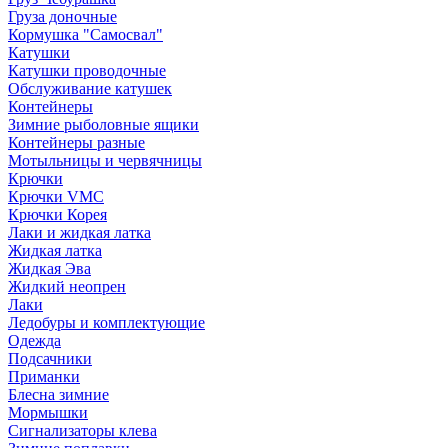
Груза доночные
Кормушка "Самосвал"
Катушки
Катушки проводочные
Обслуживание катушек
Контейнеры
Зимние рыболовные ящики
Контейнеры разные
Мотыльницы и червячницы
Крючки
Крючки VMC
Крючки Корея
Лаки и жидкая латка
Жидкая латка
Жидкая Эва
Жидкий неопрен
Лаки
Ледобуры и комплектующие
Одежда
Подсачники
Приманки
Блесна зимние
Мормышки
Сигнализаторы клева