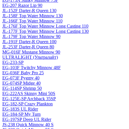
EG-173A Slinky Minnow 75F
EG-207 Razor Lip 90
JL-152F Darter-R Queen 130
JL-158F Top Water Minnow 130
JL-166F Top Water Minnow 110
JL-176F Top Water Minnow Long Casting 110
JL-177F Top Water Minnow Long Casting 130
JL-179F Top Water Minnow 90
JL-191F Darter-R Queen 100
JL-253F Darter-R Queen 80
MG-016F Mustang Minnow 90
ULTRALIGHT (Ультралайт)
EG-233-SP
EG-103F Twitchy Minnow 48F
EG-036F Baby Pro 25
EG-073F Pygmy 40
EG-074SP Midge 40
EG-114SP Shrimp 50
EG-222AS Skinny Mini 50S
EG-125E-SP Archback 35SP
EG-182-SP Crazy Plankton
EG-183S UL Rider
EG-184-SP My Turn
EG-197SP Deep UL Rider
JS-238 Quick Minnow 40 S