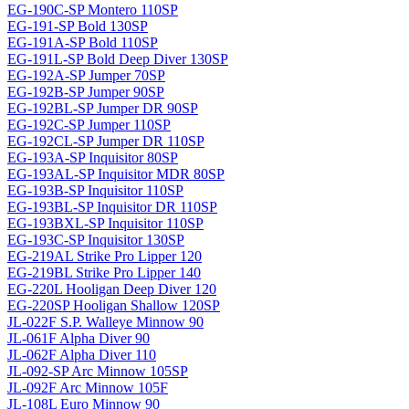
EG-190C-SP Montero 110SP
EG-191-SP Bold 130SP
EG-191A-SP Bold 110SP
EG-191L-SP Bold Deep Diver 130SP
EG-192A-SP Jumper 70SP
EG-192B-SP Jumper 90SP
EG-192BL-SP Jumper DR 90SP
EG-192C-SP Jumper 110SP
EG-192CL-SP Jumper DR 110SP
EG-193A-SP Inquisitor 80SP
EG-193AL-SP Inquisitor MDR 80SP
EG-193B-SP Inquisitor 110SP
EG-193BL-SP Inquisitor DR 110SP
EG-193BXL-SP Inquisitor 110SP
EG-193C-SP Inquisitor 130SP
EG-219AL Strike Pro Lipper 120
EG-219BL Strike Pro Lipper 140
EG-220L Hooligan Deep Diver 120
EG-220SP Hooligan Shallow 120SP
JL-022F S.P. Walleye Minnow 90
JL-061F Alpha Diver 90
JL-062F Alpha Diver 110
JL-092-SP Arc Minnow 105SP
JL-092F Arc Minnow 105F
JL-108L Euro Minnow 90