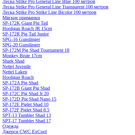
Леска Strike Pro General Line Blue 100 метров
Леска Strike Pro General Line Transparent 100 метров
Леска Strike Pro Strike Line Bicolor 100 метров
Мягкие приманки
SP-172K Giant Pig Tail
Hooligan Roach JR 15cm
SP-172R Pig Tail Junior
SPG-16 Gunslinger
SPG-20 Gunslinger
SP-172M Pig Shad Tournament 18
Monkey Brute 17cm
Shark Shad
Nettel Juvenile
Nettel Laken
Hooligan Roach
SP-172A Pig Shad
SP-172B Giant Pig Shad
SP-172C Pig Shad Jr 20
SP-172D Pig Shad Nano 15
SP-172E Piglet Shad 10
SP-172F Piglet Shad 8.5
SPT-13 Tumbler Shad 13
SPT-17 Tumbler Shad 17
Одежда
Джерси CWC ExCool