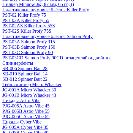
Пилкер Minnow Jig, 87 мм, 65 гр, ()
Пластиковые шумовые блёсны Killer Profy
PST-02 Killer Profy 75
PST-02A Killer Profy 55
PST-02AS Killer Profy 55S
PST-02S Killer Profy 75S
Пластиковые шумовые блёсны Salmon Profy
PST-03A Salmon Profy 115
PST-03B Salmon Profy 150
PST-03C Salmon Profy 90
PST-03CD Salmon Profy 90CD незацепляйка двойник
Спиннербейты
SB-006 Spinner Bait 28
SB-010 Spinner Bait 14
SB-012 Spinner Bait 22
Тейл-спиннер Micro Whacker
JG-001A Micro Whacker 30
JG-001B Micro Whacker 43
Цикады Astro Vibe
PJG-005A Astro Vibe 45
PJG-005B Astro Vibe 55
PJG-005C Astro Vibe 65
Цикады Cyber Vibe
JG-005A Cyber Vibe 35
JG-005B Cyber Vibe 40