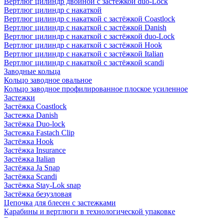
Вертлюг цилиндр двойной с застёжкой duo-Lock
Вертлюг цилиндр с накаткой
Вертлюг цилиндр с накаткой с застёжкой Coastlock
Вертлюг цилиндр с накаткой с застёжкой Danish
Вертлюг цилиндр с накаткой с застёжкой duo-Lock
Вертлюг цилиндр с накаткой с застёжкой Hook
Вертлюг цилиндр с накаткой с застёжкой Italian
Вертлюг цилиндр с накаткой с застёжкой scandi
Заводные кольца
Кольцо заводное овальное
Кольцо заводное профилированное плоское усиленное
Застежки
Застёжка Coastlock
Застежка Danish
Застёжка Duo-lock
Застежка Fastach Clip
Застёжка Hook
Застёжка Insurance
Застёжка Italian
Застёжка Ja Snap
Застёжка Scandi
Застёжка Stay-Lok snap
Застёжка безузловая
Цепочка для блесен с застежками
Карабины и вертлюги в технологической упаковке