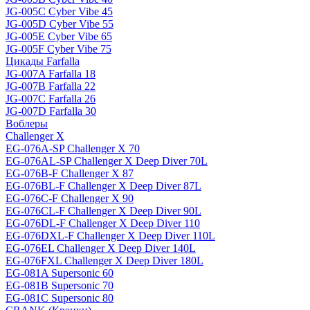
JG-005C Cyber Vibe 45
JG-005D Cyber Vibe 55
JG-005E Cyber Vibe 65
JG-005F Cyber Vibe 75
Цикады Farfalla
JG-007A Farfalla 18
JG-007B Farfalla 22
JG-007C Farfalla 26
JG-007D Farfalla 30
Воблеры
Challenger X
EG-076A-SP Challenger X 70
EG-076AL-SP Challenger X Deep Diver 70L
EG-076B-F Challenger X 87
EG-076BL-F Challenger X Deep Diver 87L
EG-076C-F Challenger X 90
EG-076CL-F Challenger X Deep Diver 90L
EG-076DL-F Challenger X Deep Diver 110
EG-076DXL-F Challenger X Deep Diver 110L
EG-076EL Challenger X Deep Diver 140L
EG-076FXL Challenger X Deep Diver 180L
EG-081A Supersonic 60
EG-081B Supersonic 70
EG-081C Supersonic 80