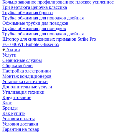
Кольцо заводное профилированное плоское усиленное
Три вертлюга цепочка классика
Трубка обжимная бронза
Трубка обжимная для поводков двойная
Обжимные трубки для поводков
Трубка обжимная для поводков
Трубка обжимная для поводков двойная
Штопор для силиконовых приманок Strike Pro
EG-046WL Bubble Glisser 65
Акции
Услуги
Сервисные службы
Сборка мебели
Настройка электроники
Монтаж кондиционеров
Установка сантехники
Дополнительные услуги
Утилизация техники
Кредитование
Блог
Бренды
Как купить
Условия оплаты
Условия доставки
Гарантия на товар