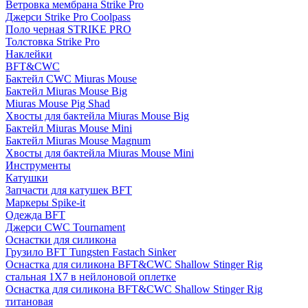
Ветровка мембрана Strike Pro
Джерси Strike Pro Coolpass
Поло черная STRIKE PRO
Толстовка Strike Pro
Наклейки
BFT&CWC
Бактейл CWC Miuras Mouse
Бактейл Miuras Mouse Big
Miuras Mouse Pig Shad
Хвосты для бактейла Miuras Mouse Big
Бактейл Miuras Mouse Mini
Бактейл Miuras Mouse Magnum
Хвосты для бактейла Miuras Mouse Mini
Инструменты
Катушки
Запчасти для катушек BFT
Маркеры Spike-it
Одежда BFT
Джерси CWC Tournament
Оснастки для силикона
Грузило BFT Tungsten Fastach Sinker
Оснастка для силикона BFT&CWC Shallow Stinger Rig
стальная 1X7 в нейлоновой оплетке
Оснастка для силикона BFT&CWC Shallow Stinger Rig
титановая