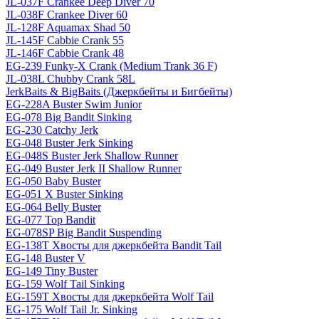
JL-037F Crankee Deep Diver 70
JL-038F Crankee Diver 60
JL-128F Aquamax Shad 50
JL-145F Cabbie Crank 55
JL-146F Cabbie Crank 48
EG-239 Funky-X Crank (Medium Trank 36 F)
JL-038L Chubby Crank 58L
JerkBaits & BigBaits (Джеркбейты и Бигбейты)
EG-228A Buster Swim Junior
EG-078 Big Bandit Sinking
EG-230 Catchy Jerk
EG-048 Buster Jerk Sinking
EG-048S Buster Jerk Shallow Runner
EG-049 Buster Jerk II Shallow Runner
EG-050 Baby Buster
EG-051 X Buster Sinking
EG-064 Belly Buster
EG-077 Top Bandit
EG-078SP Big Bandit Suspending
EG-138T Хвосты для джеркбейта Bandit Tail
EG-148 Buster V
EG-149 Tiny Buster
EG-159 Wolf Tail Sinking
EG-159T Хвосты для джеркбейта Wolf Tail
EG-175 Wolf Tail Jr. Sinking