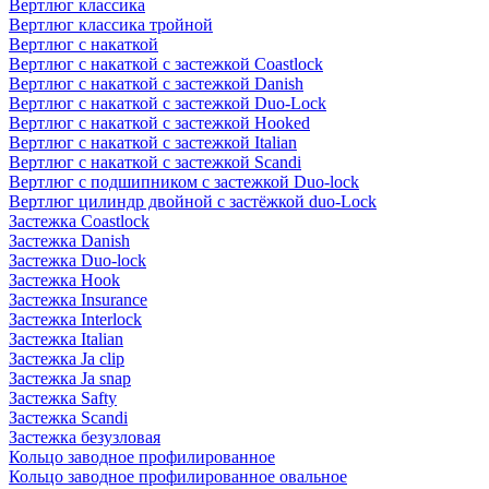
Вертлюг классика
Вертлюг классика тройной
Вертлюг с накаткой
Вертлюг с накаткой с застежкой Coastlock
Вертлюг с накаткой с застежкой Danish
Вертлюг с накаткой с застежкой Duo-Lock
Вертлюг с накаткой с застежкой Hooked
Вертлюг с накаткой с застежкой Italian
Вертлюг с накаткой с застежкой Scandi
Вертлюг с подшипником с застежкой Duo-lock
Вертлюг цилиндр двойной с застёжкой duo-Lock
Застежка Coastlock
Застежка Danish
Застежка Duo-lock
Застежка Hook
Застежка Insurance
Застежка Interlock
Застежка Italian
Застежка Ja clip
Застежка Ja snap
Застежка Safty
Застежка Scandi
Застежка безузловая
Кольцо заводное профилированное
Кольцо заводное профилированное овальное