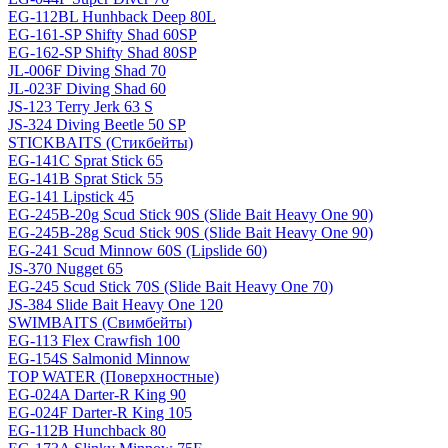
EG-112BL Hunhback Deep 80L
EG-161-SP Shifty Shad 60SP
EG-162-SP Shifty Shad 80SP
JL-006F Diving Shad 70
JL-023F Diving Shad 60
JS-123 Terry Jerk 63 S
JS-324 Diving Beetle 50 SP
STICKBAITS (Стикбейты)
EG-141C Sprat Stick 65
EG-141B Sprat Stick 55
EG-141 Lipstick 45
EG-245B-20g Scud Stick 90S (Slide Bait Heavy One 90)
EG-245B-28g Scud Stick 90S (Slide Bait Heavy One 90)
EG-241 Scud Minnow 60S (Lipslide 60)
JS-370 Nugget 65
EG-245 Scud Stick 70S (Slide Bait Heavy One 70)
JS-384 Slide Bait Heavy One 120
SWIMBAITS (Свимбейты)
EG-113 Flex Crawfish 100
EG-154S Salmonid Minnow
TOP WATER (Поверхностные)
EG-024A Darter-R King 90
EG-024F Darter-R King 105
EG-112B Hunchback 80