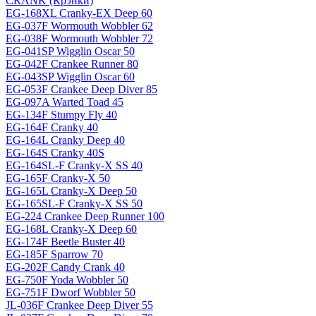
CRANK (Крэнки)
EG-168XL Cranky-EX Deep 60
EG-037F Wormouth Wobbler 62
EG-038F Wormouth Wobbler 72
EG-041SP Wigglin Oscar 50
EG-042F Crankee Runner 80
EG-043SP Wigglin Oscar 60
EG-053F Crankee Deep Diver 85
EG-097A Warted Toad 45
EG-134F Stumpy Fly 40
EG-164F Cranky 40
EG-164L Cranky Deep 40
EG-164S Cranky 40S
EG-164SL-F Cranky-X SS 40
EG-165F Cranky-X 50
EG-165L Cranky-X Deep 50
EG-165SL-F Cranky-X SS 50
EG-224 Crankee Deep Runner 100
EG-168L Cranky-X Deep 60
EG-174F Beetle Buster 40
EG-185F Sparrow 70
EG-202F Candy Crank 40
EG-750F Yoda Wobbler 50
EG-751F Dworf Wobbler 50
JL-036F Crankee Deep Diver 55