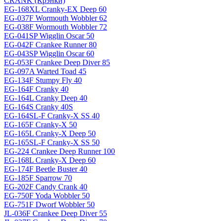
CRANK (Крэнки)
EG-168XL Cranky-EX Deep 60
EG-037F Wormouth Wobbler 62
EG-038F Wormouth Wobbler 72
EG-041SP Wigglin Oscar 50
EG-042F Crankee Runner 80
EG-043SP Wigglin Oscar 60
EG-053F Crankee Deep Diver 85
EG-097A Warted Toad 45
EG-134F Stumpy Fly 40
EG-164F Cranky 40
EG-164L Cranky Deep 40
EG-164S Cranky 40S
EG-164SL-F Cranky-X SS 40
EG-165F Cranky-X 50
EG-165L Cranky-X Deep 50
EG-165SL-F Cranky-X SS 50
EG-224 Crankee Deep Runner 100
EG-168L Cranky-X Deep 60
EG-174F Beetle Buster 40
EG-185F Sparrow 70
EG-202F Candy Crank 40
EG-750F Yoda Wobbler 50
EG-751F Dworf Wobbler 50
JL-036F Crankee Deep Diver 55