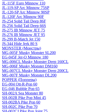
JL-115F Euro Minnow 110
JL-119-SP Arc Minnow 75SP
JL-120-SP Arc Minnow 90SP
JL-120F Arc Minnow 90F
JS-254 Solid Tail Deep 86F
JS-256 Solid Tail Deep 66S
JS-275 IB Minnow JET 75
JS-276 IB Minnow JET 95
JS-299 B-Match Jet 150
JS-344 Hide Jerk 80 S
MONSTER (Монстры)
MG-005F Musky Monster SL200
EG-045F Jer-O Minnow 180
MG-006CL Musky Monster Deep 160CL
MG-006F Musky Monster DM160
MG-007CL Musky Monster Deep 200CL
MG-007F Musky Monster DL200
POPPER (Попперы)
EG-004 Ott-R-Pop 60
EG-046 Bubble Pop 65
SH-002A Sea Monster 80
SH-002B Pike Pop Mini 45
SH-002BA Pike Pop 60
SH-002C Pike Pop 70
SH-002CJ Pike Pop Joint 75