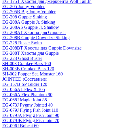
EG-175T Хвосты для джеркбейта Wolf Tail Jr.
EG-205 Jonny Vobbler
EG-205B Big Jonny Vobbler
EG-208 Guppie Sinking
EG-208A Guppie Jr. Sinking
EG-208AS Guppie Jr. Shallow
EG-208AT Хвосты для Guppie Jr
EG-208B Guppie Downsize Sinking
EG-228 Buster Swim
EG-208BT Хвосты для Guppie Downsize
EG-208T Хвосты для Guppie
EG-223 Ghost Buster
SH-003 Crankee Bass 160
SH-003B Crankee Bass 120
SH-002 Popper Sea Monster 160
JOINTED (Составные)
EG-157B-SP Glider 120
EG-056AL Flex X 105
EG-066A Flex Phantom 90
EG-068J Magic Joint 85
EG-073J Pygmy Jointed 40
EG-079J Flying Fish Joint 110
EG-079JA Flying Fish Joint 90
EG-079JB Flying Fish Joint 70
EG-096J Bobcat 60