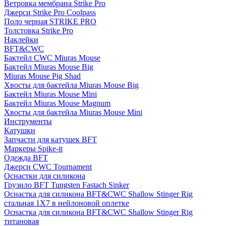
Ветровка мембрана Strike Pro
Джерси Strike Pro Coolpass
Поло черная STRIKE PRO
Толстовка Strike Pro
Наклейки
BFT&CWC
Бактейл CWC Miuras Mouse
Бактейл Miuras Mouse Big
Miuras Mouse Pig Shad
Хвосты для бактейла Miuras Mouse Big
Бактейл Miuras Mouse Mini
Бактейл Miuras Mouse Magnum
Хвосты для бактейла Miuras Mouse Mini
Инструменты
Катушки
Запчасти для катушек BFT
Маркеры Spike-it
Одежда BFT
Джерси CWC Tournament
Оснастки для силикона
Грузило BFT Tungsten Fastach Sinker
Оснастка для силикона BFT&CWC Shallow Stinger Rig
стальная 1X7 в нейлоновой оплетке
Оснастка для силикона BFT&CWC Shallow Stinger Rig
титановая