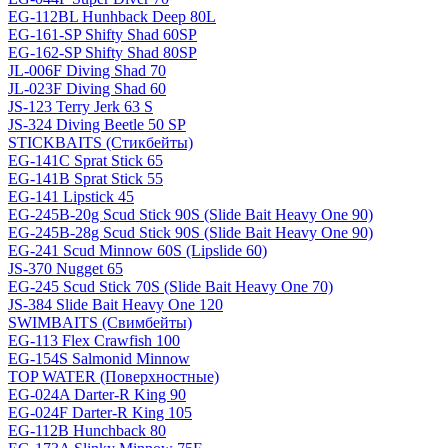
EG-112BL Hunhback Deep 80L
EG-161-SP Shifty Shad 60SP
EG-162-SP Shifty Shad 80SP
JL-006F Diving Shad 70
JL-023F Diving Shad 60
JS-123 Terry Jerk 63 S
JS-324 Diving Beetle 50 SP
STICKBAITS (Стикбейты)
EG-141C Sprat Stick 65
EG-141B Sprat Stick 55
EG-141 Lipstick 45
EG-245B-20g Scud Stick 90S (Slide Bait Heavy One 90)
EG-245B-28g Scud Stick 90S (Slide Bait Heavy One 90)
EG-241 Scud Minnow 60S (Lipslide 60)
JS-370 Nugget 65
EG-245 Scud Stick 70S (Slide Bait Heavy One 70)
JS-384 Slide Bait Heavy One 120
SWIMBAITS (Свимбейты)
EG-113 Flex Crawfish 100
EG-154S Salmonid Minnow
TOP WATER (Поверхностные)
EG-024A Darter-R King 90
EG-024F Darter-R King 105
EG-112B Hunchback 80