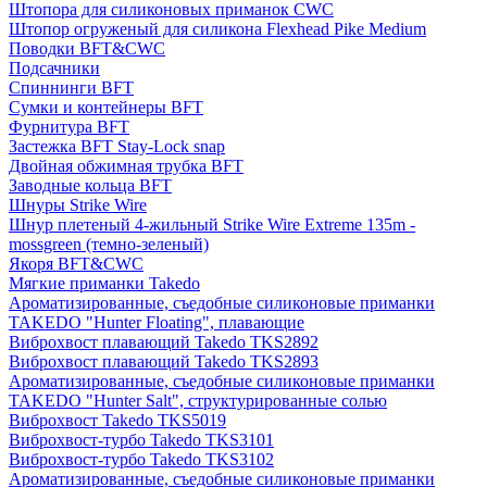
Штопора для силиконовых приманок CWC
Штопор огруженый для силикона Flexhead Pike Medium
Поводки BFT&CWC
Подсачники
Спиннинги BFT
Сумки и контейнеры BFT
Фурнитура BFT
Застежка BFT Stay-Lock snap
Двойная обжимная трубка BFT
Заводные кольца BFT
Шнуры Strike Wire
Шнур плетеный 4-жильный Strike Wire Extreme 135m -
mossgreen (темно-зеленый)
Якоря BFT&CWC
Мягкие приманки Takedo
Ароматизированные, съедобные силиконовые приманки
TAKEDO "Hunter Floating", плавающие
Виброхвост плавающий Takedo TKS2892
Виброхвост плавающий Takedo TKS2893
Ароматизированные, съедобные силиконовые приманки
TAKEDO "Hunter Salt", структурированные солью
Виброхвост Takedo TKS5019
Виброхвост-турбо Takedo TKS3101
Виброхвост-турбо Takedo TKS3102
Ароматизированные, съедобные силиконовые приманки