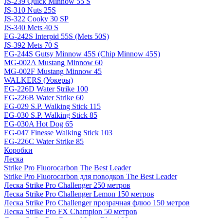
JS-239 Quick Minnow 55 S
JS-310 Nuts 25S
JS-322 Cooky 30 SP
JS-340 Mets 40 S
EG-242S Interpid 55S (Mets 50S)
JS-392 Mets 70 S
EG-244S Gutsy Minnow 45S (Chip Minnow 45S)
MG-002A Mustang Minnow 60
MG-002F Mustang Minnow 45
WALKERS (Уокеры)
EG-226D Water Strike 100
EG-226B Water Strike 60
EG-029 S.P. Walking Stick 115
EG-030 S.P. Walking Stick 85
EG-030A Hot Dog 65
EG-047 Finesse Walking Stick 103
EG-226C Water Strike 85
Коробки
Леска
Strike Pro Fluorocarbon The Best Leader
Strike Pro Fluorocarbon для поводков The Best Leader
Леска Strike Pro Challenger 250 метров
Леска Strike Pro Challenger Lemon 150 метров
Леска Strike Pro Challenger прозрачная флюо 150 метров
Леска Strike Pro FX Champion 50 метров