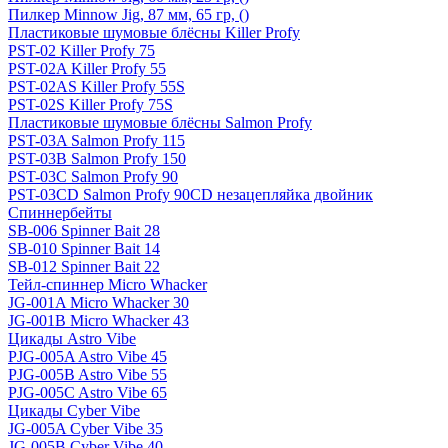
Пилкер Minnow Jig, 87 мм, 65 гр, ()
Пластиковые шумовые блёсны Killer Profy
PST-02 Killer Profy 75
PST-02A Killer Profy 55
PST-02AS Killer Profy 55S
PST-02S Killer Profy 75S
Пластиковые шумовые блёсны Salmon Profy
PST-03A Salmon Profy 115
PST-03B Salmon Profy 150
PST-03C Salmon Profy 90
PST-03CD Salmon Profy 90CD незацепляйка двойник
Спиннербейты
SB-006 Spinner Bait 28
SB-010 Spinner Bait 14
SB-012 Spinner Bait 22
Тейл-спиннер Micro Whacker
JG-001A Micro Whacker 30
JG-001B Micro Whacker 43
Цикады Astro Vibe
PJG-005A Astro Vibe 45
PJG-005B Astro Vibe 55
PJG-005C Astro Vibe 65
Цикады Cyber Vibe
JG-005A Cyber Vibe 35
JG-005B Cyber Vibe 40