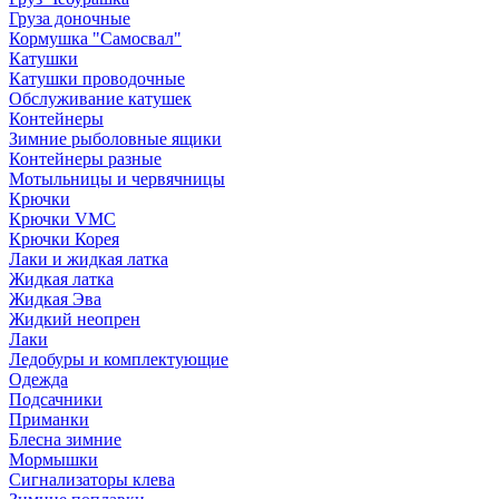
Груза доночные
Кормушка "Самосвал"
Катушки
Катушки проводочные
Обслуживание катушек
Контейнеры
Зимние рыболовные ящики
Контейнеры разные
Мотыльницы и червячницы
Крючки
Крючки VMC
Крючки Корея
Лаки и жидкая латка
Жидкая латка
Жидкая Эва
Жидкий неопрен
Лаки
Ледобуры и комплектующие
Одежда
Подсачники
Приманки
Блесна зимние
Мормышки
Сигнализаторы клева