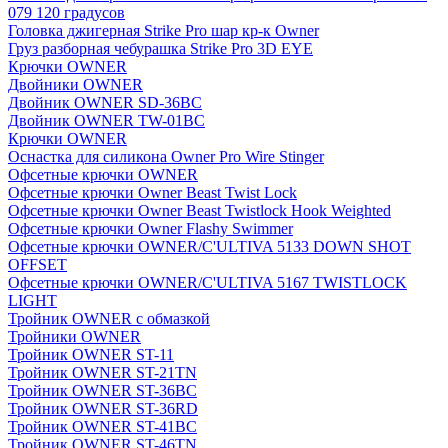
079 120 градусов
Головка джигерная Strike Pro шар кр-к Owner
Груз разборная чебурашка Strike Pro 3D EYE
Крючки OWNER
Двойники OWNER
Двойник OWNER SD-36BC
Двойник OWNER TW-01BC
Крючки OWNER
Оснастка для силикона Owner Pro Wire Stinger
Офсетные крючки OWNER
Офсетные крючки Owner Beast Twist Lock
Офсетные крючки Owner Beast Twistlock Hook Weighted
Офсетные крючки Owner Flashy Swimmer
Офсетные крючки OWNER/C'ULTIVA 5133 DOWN SHOT
OFFSET
Офсетные крючки OWNER/C'ULTIVA 5167 TWISTLOCK
LIGHT
Тройник OWNER с обмазкой
Тройники OWNER
Тройник OWNER ST-11
Тройник OWNER ST-21TN
Тройник OWNER ST-36BC
Тройник OWNER ST-36RD
Тройник OWNER ST-41BC
Тройник OWNER ST-46TN