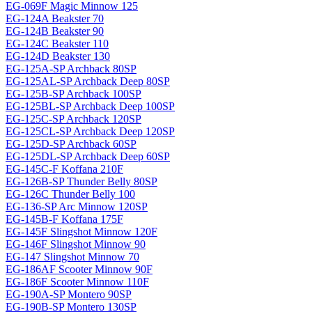
EG-069F Magiс Minnow 125
EG-124A Beakster 70
EG-124B Beakster 90
EG-124C Beakster 110
EG-124D Beakster 130
EG-125A-SP Archback 80SP
EG-125AL-SP Archback Deep 80SP
EG-125B-SP Archback 100SP
EG-125BL-SP Archback Deep 100SP
EG-125C-SP Archback 120SP
EG-125CL-SP Archback Deep 120SP
EG-125D-SP Archback 60SP
EG-125DL-SP Archback Deep 60SP
EG-145C-F Koffana 210F
EG-126B-SP Thunder Belly 80SP
EG-126C Thunder Belly 100
EG-136-SP Arc Minnow 120SP
EG-145B-F Koffana 175F
EG-145F Slingshot Minnow 120F
EG-146F Slingshot Minnow 90
EG-147 Slingshot Minnow 70
EG-186AF Scooter Minnow 90F
EG-186F Scooter Minnow 110F
EG-190A-SP Montero 90SP
EG-190B-SP Montero 130SP