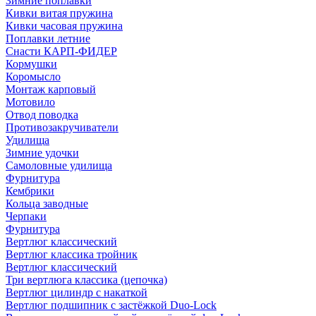
Зимние поплавки
Кивки витая пружина
Кивки часовая пружина
Поплавки летние
Снасти КАРП-ФИДЕР
Кормушки
Коромысло
Монтаж карповый
Мотовило
Отвод поводка
Противозакручиватели
Удилища
Зимние удочки
Самоловные удилища
Фурнитура
Кембрики
Кольца заводные
Черпаки
Фурнитура
Вертлюг классический
Вертлюг классика тройник
Вертлюг классический
Три вертлюга классика (цепочка)
Вертлюг цилиндр с накаткой
Вертлюг подшипник с застёжкой Duo-Lock