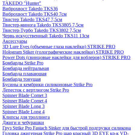
TAKEDO "Hunter"
Виброхвост Takedo TKS36
Виброхвост Takedo TKS40 7см
Твистер Takedo TKS47 7,5см
Твистер-минога Takedo TKS3805 7,5см
Твистер-Турбо Takedo TKS3802 7,5см
Червь искусственный Takedo TKS11 13см
Аксессуары
3D Lure Eyes (объемные глаза наклейки) STRIKE PRO
Hologram Stiker (голографические наклейки) STRIKE PRO
Power Dots (свинцовые наклейки для воблеров) STRIKE PRO
Бомбарды Strike Pro
Бомбарда нейтральная
Бомбарда плавающая
Бомбарда тонущая
Бусины и кембрики силиконовые Strike Pro
Лепесток с вертлюгом Strike Pro
Spinner Blade Comet 3
Spinner Blade Comet 4
Spinner Blade Long 3
Spinner Blade Long 4
Клипсы для троллинга
Джиги и чебурашки
Груз Strike Pro Fastach Sinker для быстрой подгрузки силикона
Головка джигерная Strike Pro шар красный 3D EYE кр-к VD-