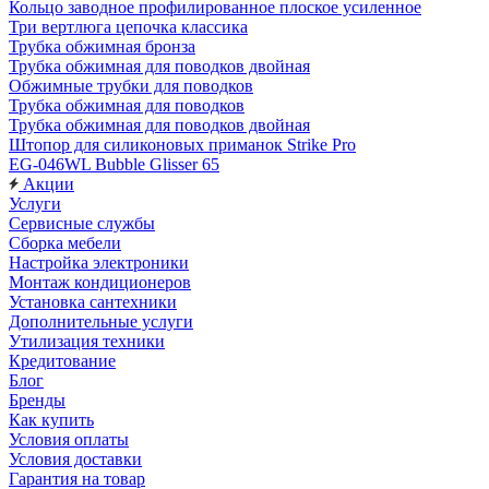
Кольцо заводное профилированное плоское усиленное
Три вертлюга цепочка классика
Трубка обжимная бронза
Трубка обжимная для поводков двойная
Обжимные трубки для поводков
Трубка обжимная для поводков
Трубка обжимная для поводков двойная
Штопор для силиконовых приманок Strike Pro
EG-046WL Bubble Glisser 65
Акции
Услуги
Сервисные службы
Сборка мебели
Настройка электроники
Монтаж кондиционеров
Установка сантехники
Дополнительные услуги
Утилизация техники
Кредитование
Блог
Бренды
Как купить
Условия оплаты
Условия доставки
Гарантия на товар