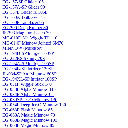
EG-157-SP Glider 105
EG-157A-SP Glider 90
EG-157L Glider-X 105L
EG-160A Tailblazer 75
EG-160F Tailblazer 95
EG-206 Deep Runner 80
JS-393 Magnum Loach 70
MG-010D Mr. Wiggly TL 110
MG-014F Minnow Jointed SM70
MINNOW (Минноу)
EG-194D-SP Intriger 160SP
EG-222BS Skinny 70S
EG-194A-SP Intriger 105SP
EG-194B-SP Intriger 120SP
JL-034-SP Arc Minnow 60SP
EG-194XL-SP Intriger 180SP
EG-031F Wiggle Stick 140
EG-033F Alpha Minnow 115
EG-034F Alpha Minnow 95
EG-039SP Jer-O Minnow 130
EG-054F Deep Jer-O Minnow 130
EG-063F Flash Minnow 85
EG-068A Magic Minnow 70
EG-068B Magic Minnow 100
EG-068F Magic Minnow 85