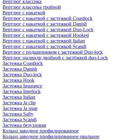
Вертлюг классика
Вертлюг классика тройной
Вертлюг с накаткой
Вертлюг с накаткой с застежкой Coastlock
Вертлюг с накаткой с застежкой Danish
Вертлюг с накаткой с застежкой Duo-Lock
Вертлюг с накаткой с застежкой Hooked
Вертлюг с накаткой с застежкой Italian
Вертлюг с накаткой с застежкой Scandi
Вертлюг с подшипником с застежкой Duo-lock
Вертлюг цилиндр двойной с застёжкой duo-Lock
Застежка Coastlock
Застежка Danish
Застежка Duo-lock
Застежка Hook
Застежка Insurance
Застежка Interlock
Застежка Italian
Застежка Ja clip
Застежка Ja snap
Застежка Safty
Застежка Scandi
Застежка безузловая
Кольцо заводное профилированное
Кольцо заводное профилированное овальное