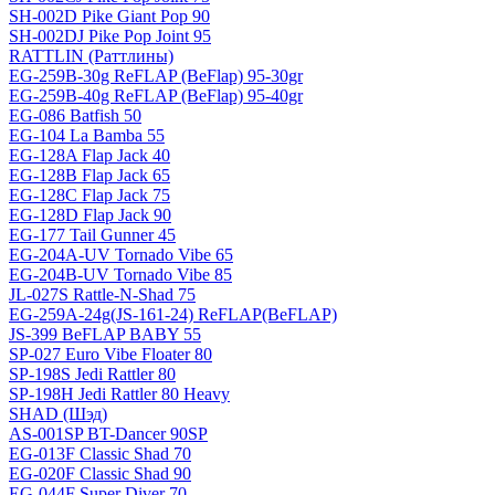
SH-002D Pike Giant Pop 90
SH-002DJ Pike Pop Joint 95
RATTLIN (Раттлины)
EG-259B-30g ReFLAP (BeFlap) 95-30gr
EG-259B-40g ReFLAP (BeFlap) 95-40gr
EG-086 Batfish 50
EG-104 La Bamba 55
EG-128A Flap Jack 40
EG-128B Flap Jack 65
EG-128C Flap Jack 75
EG-128D Flap Jack 90
EG-177 Tail Gunner 45
EG-204A-UV Tornado Vibe 65
EG-204B-UV Tornado Vibe 85
JL-027S Rattle-N-Shad 75
EG-259A-24g(JS-161-24) ReFLAP(BeFLAP)
JS-399 BeFLAP BABY 55
SP-027 Euro Vibe Floater 80
SP-198S Jedi Rattler 80
SP-198H Jedi Rattler 80 Heavy
SHAD (Шэд)
AS-001SP BT-Dancer 90SP
EG-013F Classic Shad 70
EG-020F Classic Shad 90
EG-044F Super Diver 70