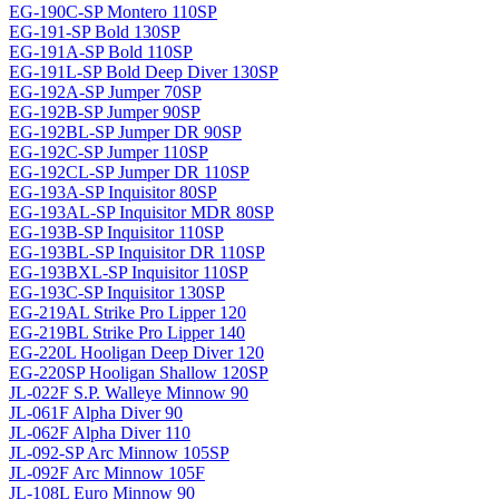
EG-190C-SP Montero 110SP
EG-191-SP Bold 130SP
EG-191A-SP Bold 110SP
EG-191L-SP Bold Deep Diver 130SP
EG-192A-SP Jumper 70SP
EG-192B-SP Jumper 90SP
EG-192BL-SP Jumper DR 90SP
EG-192C-SP Jumper 110SP
EG-192CL-SP Jumper DR 110SP
EG-193A-SP Inquisitor 80SP
EG-193AL-SP Inquisitor MDR 80SP
EG-193B-SP Inquisitor 110SP
EG-193BL-SP Inquisitor DR 110SP
EG-193BXL-SP Inquisitor 110SP
EG-193C-SP Inquisitor 130SP
EG-219AL Strike Pro Lipper 120
EG-219BL Strike Pro Lipper 140
EG-220L Hooligan Deep Diver 120
EG-220SP Hooligan Shallow 120SP
JL-022F S.P. Walleye Minnow 90
JL-061F Alpha Diver 90
JL-062F Alpha Diver 110
JL-092-SP Arc Minnow 105SP
JL-092F Arc Minnow 105F
JL-108L Euro Minnow 90