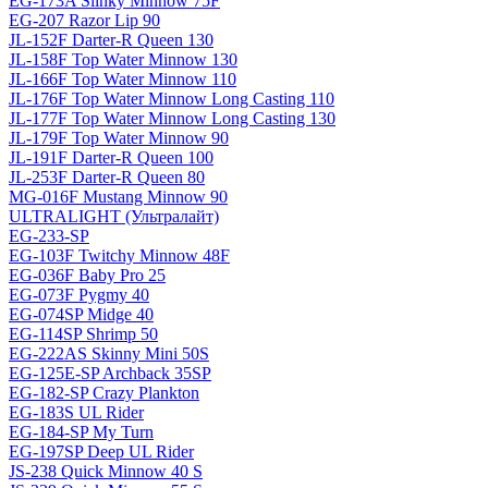
EG-173A Slinky Minnow 75F
EG-207 Razor Lip 90
JL-152F Darter-R Queen 130
JL-158F Top Water Minnow 130
JL-166F Top Water Minnow 110
JL-176F Top Water Minnow Long Casting 110
JL-177F Top Water Minnow Long Casting 130
JL-179F Top Water Minnow 90
JL-191F Darter-R Queen 100
JL-253F Darter-R Queen 80
MG-016F Mustang Minnow 90
ULTRALIGHT (Ультралайт)
EG-233-SP
EG-103F Twitchy Minnow 48F
EG-036F Baby Pro 25
EG-073F Pygmy 40
EG-074SP Midge 40
EG-114SP Shrimp 50
EG-222AS Skinny Mini 50S
EG-125E-SP Archback 35SP
EG-182-SP Crazy Plankton
EG-183S UL Rider
EG-184-SP My Turn
EG-197SP Deep UL Rider
JS-238 Quick Minnow 40 S