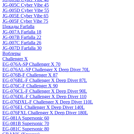
JG-005C Cyber Vibe 45
JG-005D Cyber Vibe 55
JG-005E Cyber Vibe 65
JG-005F Cyber Vibe 75
Цикады Farfalla
JG-007A Farfalla 18
JG-007B Farfalla 22
JG-007C Farfalla 26
JG-007D Farfalla 30
Воблеры
Challenger X
EG-076A-SP Challenger X 70
EG-076AL-SP Challenger X Deep Diver 70L
EG-076B-F Challenger X 87
EG-076BL-F Challenger X Deep Diver 87L
EG-076C-F Challenger X 90
EG-076CL-F Challenger X Deep Diver 90L
EG-076DL-F Challenger X Deep Diver 110
EG-076DXL-F Challenger X Deep Diver 110L
EG-076EL Challenger X Deep Diver 140L
EG-076FXL Challenger X Deep Diver 180L
EG-081A Supersonic 60
EG-081B Supersonic 70
EG-081C Supersonic 80