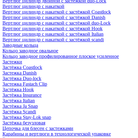
Вертлюг цилиндр двойной с застёжкой duo-Lock
Вертлюг цилиндр с накаткой
Вертлюг цилиндр с накаткой с застёжкой Coastlock
Вертлюг цилиндр с накаткой с застёжкой Danish
Вертлюг цилиндр с накаткой с застёжкой duo-Lock
Вертлюг цилиндр с накаткой с застёжкой Hook
Вертлюг цилиндр с накаткой с застёжкой Italian
Вертлюг цилиндр с накаткой с застёжкой scandi
Заводные кольца
Кольцо заводное овальное
Кольцо заводное профилированное плоское усиленное
Застежки
Застёжка Coastlock
Застежка Danish
Застёжка Duo-lock
Застежка Fastach Clip
Застёжка Hook
Застёжка Insurance
Застёжка Italian
Застёжка Ja Snap
Застёжка Scandi
Застёжка Stay-Lok snap
Застёжка безузловая
Цепочка для блесен с застежками
Карабины и вертлюги в технологической упаковке