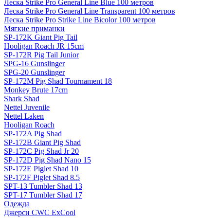
Леска Strike Pro General Line Blue 100 метров
Леска Strike Pro General Line Transparent 100 метров
Леска Strike Pro Strike Line Bicolor 100 метров
Мягкие приманки
SP-172K Giant Pig Tail
Hooligan Roach JR 15cm
SP-172R Pig Tail Junior
SPG-16 Gunslinger
SPG-20 Gunslinger
SP-172M Pig Shad Tournament 18
Monkey Brute 17cm
Shark Shad
Nettel Juvenile
Nettel Laken
Hooligan Roach
SP-172A Pig Shad
SP-172B Giant Pig Shad
SP-172C Pig Shad Jr 20
SP-172D Pig Shad Nano 15
SP-172E Piglet Shad 10
SP-172F Piglet Shad 8.5
SPT-13 Tumbler Shad 13
SPT-17 Tumbler Shad 17
Одежда
Джерси CWC ExCool