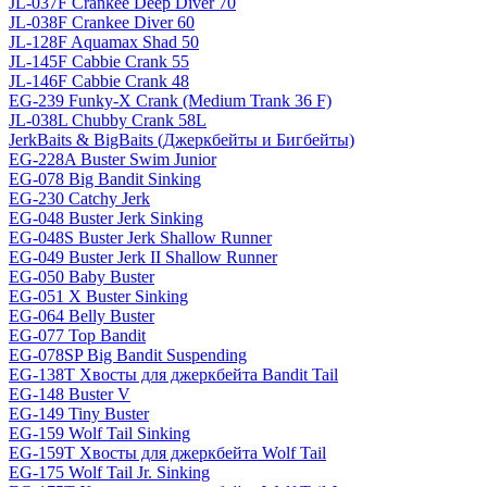
JL-037F Crankee Deep Diver 70
JL-038F Crankee Diver 60
JL-128F Aquamax Shad 50
JL-145F Cabbie Crank 55
JL-146F Cabbie Crank 48
EG-239 Funky-X Crank (Medium Trank 36 F)
JL-038L Chubby Crank 58L
JerkBaits & BigBaits (Джеркбейты и Бигбейты)
EG-228A Buster Swim Junior
EG-078 Big Bandit Sinking
EG-230 Catchy Jerk
EG-048 Buster Jerk Sinking
EG-048S Buster Jerk Shallow Runner
EG-049 Buster Jerk II Shallow Runner
EG-050 Baby Buster
EG-051 X Buster Sinking
EG-064 Belly Buster
EG-077 Top Bandit
EG-078SP Big Bandit Suspending
EG-138T Хвосты для джеркбейта Bandit Tail
EG-148 Buster V
EG-149 Tiny Buster
EG-159 Wolf Tail Sinking
EG-159T Хвосты для джеркбейта Wolf Tail
EG-175 Wolf Tail Jr. Sinking