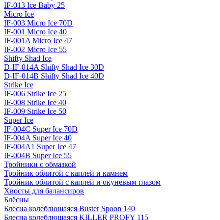
IF-013 Ice Baby 25
Micro Ice
IF-003 Micro Ice 70D
IF-001 Micro Ice 40
IF-001A Micro Ice 47
IF-002 Micro Ice 55
Shifty Shad Ice
D-IF-014A Shifty Shad Ice 30D
D-IF-014B Shifty Shad Ice 40D
Strike Ice
IF-006 Strike Ice 25
IF-008 Strike Ice 40
IF-009 Strike Ice 50
Super Ice
IF-004C Super Ice 70D
IF-004A Super Ice 40
IF-004A1 Super Ice 47
IF-004B Super Ice 55
Тройники с обмазкой
Тройник облитой с каплей и камнем
Тройник облитой с каплей и окуневым глазом
Хвосты для балансиров
Блёсны
Блесна колеблющаяся Buster Spoon 140
Блесна колеблющаяся KILLER PROFY 115