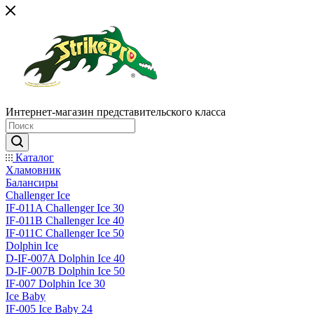
Интернет-магазин представительского класса
Каталог
Хламовник
Балансиры
Challenger Ice
IF-011A Challenger Ice 30
IF-011B Challenger Ice 40
IF-011C Challenger Ice 50
Dolphin Ice
D-IF-007A Dolphin Ice 40
D-IF-007B Dolphin Ice 50
IF-007 Dolphin Ice 30
Ice Baby
IF-005 Ice Baby 24