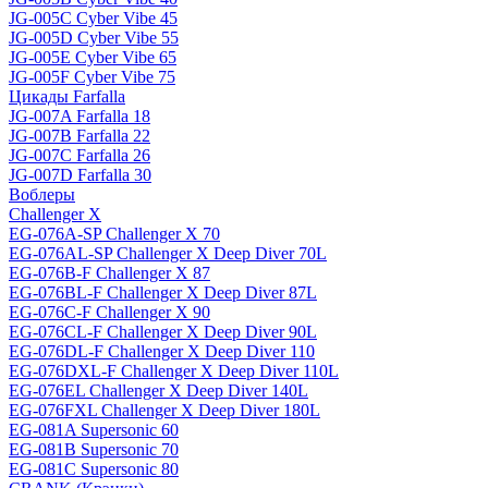
JG-005C Cyber Vibe 45
JG-005D Cyber Vibe 55
JG-005E Cyber Vibe 65
JG-005F Cyber Vibe 75
Цикады Farfalla
JG-007A Farfalla 18
JG-007B Farfalla 22
JG-007C Farfalla 26
JG-007D Farfalla 30
Воблеры
Challenger X
EG-076A-SP Challenger X 70
EG-076AL-SP Challenger X Deep Diver 70L
EG-076B-F Challenger X 87
EG-076BL-F Challenger X Deep Diver 87L
EG-076C-F Challenger X 90
EG-076CL-F Challenger X Deep Diver 90L
EG-076DL-F Challenger X Deep Diver 110
EG-076DXL-F Challenger X Deep Diver 110L
EG-076EL Challenger X Deep Diver 140L
EG-076FXL Challenger X Deep Diver 180L
EG-081A Supersonic 60
EG-081B Supersonic 70
EG-081C Supersonic 80