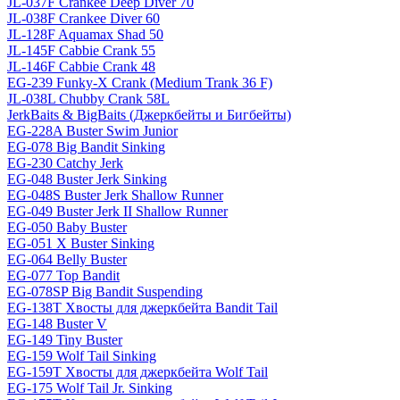
JL-037F Crankee Deep Diver 70
JL-038F Crankee Diver 60
JL-128F Aquamax Shad 50
JL-145F Cabbie Crank 55
JL-146F Cabbie Crank 48
EG-239 Funky-X Crank (Medium Trank 36 F)
JL-038L Chubby Crank 58L
JerkBaits & BigBaits (Джеркбейты и Бигбейты)
EG-228A Buster Swim Junior
EG-078 Big Bandit Sinking
EG-230 Catchy Jerk
EG-048 Buster Jerk Sinking
EG-048S Buster Jerk Shallow Runner
EG-049 Buster Jerk II Shallow Runner
EG-050 Baby Buster
EG-051 X Buster Sinking
EG-064 Belly Buster
EG-077 Top Bandit
EG-078SP Big Bandit Suspending
EG-138T Хвосты для джеркбейта Bandit Tail
EG-148 Buster V
EG-149 Tiny Buster
EG-159 Wolf Tail Sinking
EG-159T Хвосты для джеркбейта Wolf Tail
EG-175 Wolf Tail Jr. Sinking