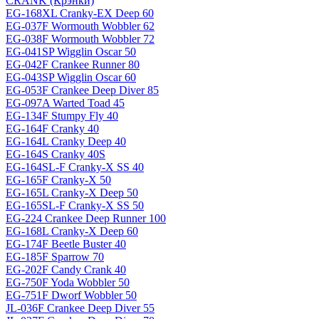
CRANK (Крэнки)
EG-168XL Cranky-EX Deep 60
EG-037F Wormouth Wobbler 62
EG-038F Wormouth Wobbler 72
EG-041SP Wigglin Oscar 50
EG-042F Crankee Runner 80
EG-043SP Wigglin Oscar 60
EG-053F Crankee Deep Diver 85
EG-097A Warted Toad 45
EG-134F Stumpy Fly 40
EG-164F Cranky 40
EG-164L Cranky Deep 40
EG-164S Cranky 40S
EG-164SL-F Cranky-X SS 40
EG-165F Cranky-X 50
EG-165L Cranky-X Deep 50
EG-165SL-F Cranky-X SS 50
EG-224 Crankee Deep Runner 100
EG-168L Cranky-X Deep 60
EG-174F Beetle Buster 40
EG-185F Sparrow 70
EG-202F Candy Crank 40
EG-750F Yoda Wobbler 50
EG-751F Dworf Wobbler 50
JL-036F Crankee Deep Diver 55