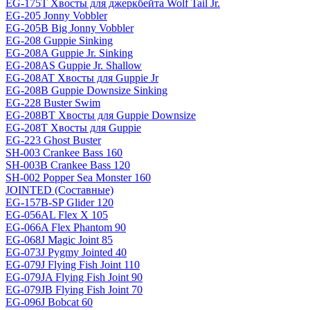
EG-175T Хвосты для джеркбейта Wolf Tail Jr.
EG-205 Jonny Vobbler
EG-205B Big Jonny Vobbler
EG-208 Guppie Sinking
EG-208A Guppie Jr. Sinking
EG-208AS Guppie Jr. Shallow
EG-208AT Хвосты для Guppie Jr
EG-208B Guppie Downsize Sinking
EG-228 Buster Swim
EG-208BT Хвосты для Guppie Downsize
EG-208T Хвосты для Guppie
EG-223 Ghost Buster
SH-003 Crankee Bass 160
SH-003B Crankee Bass 120
SH-002 Popper Sea Monster 160
JOINTED (Составные)
EG-157B-SP Glider 120
EG-056AL Flex X 105
EG-066A Flex Phantom 90
EG-068J Magic Joint 85
EG-073J Pygmy Jointed 40
EG-079J Flying Fish Joint 110
EG-079JA Flying Fish Joint 90
EG-079JB Flying Fish Joint 70
EG-096J Bobcat 60