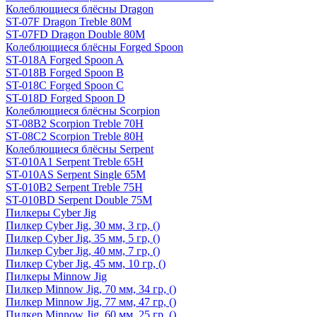
Колеблющиеся блёсны Dragon
ST-07F Dragon Treble 80M
ST-07FD Dragon Double 80M
Колеблющиеся блёсны Forged Spoon
ST-018A Forged Spoon A
ST-018B Forged Spoon B
ST-018C Forged Spoon C
ST-018D Forged Spoon D
Колеблющиеся блёсны Scorpion
ST-08B2 Scorpion Treble 70H
ST-08C2 Scorpion Treble 80H
Колеблющиеся блёсны Serpent
ST-010A1 Serpent Treble 65H
ST-010AS Serpent Single 65M
ST-010B2 Serpent Treble 75H
ST-010BD Serpent Double 75M
Пилкеры Cyber Jig
Пилкер Cyber Jig, 30 мм, 3 гр, ()
Пилкер Cyber Jig, 35 мм, 5 гр, ()
Пилкер Cyber Jig, 40 мм, 7 гр, ()
Пилкер Cyber Jig, 45 мм, 10 гр, ()
Пилкеры Minnow Jig
Пилкер Minnow Jig, 70 мм, 34 гр, ()
Пилкер Minnow Jig, 77 мм, 47 гр, ()
Пилкер Minnow Jig, 60 мм, 25 гр, ()