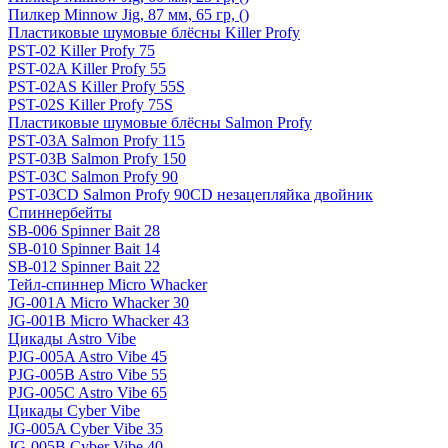
Пилкер Minnow Jig, 87 мм, 65 гр, ()
Пластиковые шумовые блёсны Killer Profy
PST-02 Killer Profy 75
PST-02A Killer Profy 55
PST-02AS Killer Profy 55S
PST-02S Killer Profy 75S
Пластиковые шумовые блёсны Salmon Profy
PST-03A Salmon Profy 115
PST-03B Salmon Profy 150
PST-03C Salmon Profy 90
PST-03CD Salmon Profy 90CD незацепляйка двойник
Спиннербейты
SB-006 Spinner Bait 28
SB-010 Spinner Bait 14
SB-012 Spinner Bait 22
Тейл-спиннер Micro Whacker
JG-001A Micro Whacker 30
JG-001B Micro Whacker 43
Цикады Astro Vibe
PJG-005A Astro Vibe 45
PJG-005B Astro Vibe 55
PJG-005C Astro Vibe 65
Цикады Cyber Vibe
JG-005A Cyber Vibe 35
JG-005B Cyber Vibe 40