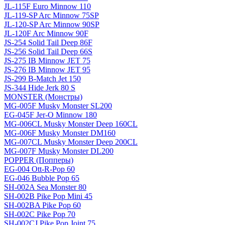
JL-115F Euro Minnow 110
JL-119-SP Arc Minnow 75SP
JL-120-SP Arc Minnow 90SP
JL-120F Arc Minnow 90F
JS-254 Solid Tail Deep 86F
JS-256 Solid Tail Deep 66S
JS-275 IB Minnow JET 75
JS-276 IB Minnow JET 95
JS-299 B-Match Jet 150
JS-344 Hide Jerk 80 S
MONSTER (Монстры)
MG-005F Musky Monster SL200
EG-045F Jer-O Minnow 180
MG-006CL Musky Monster Deep 160CL
MG-006F Musky Monster DM160
MG-007CL Musky Monster Deep 200CL
MG-007F Musky Monster DL200
POPPER (Попперы)
EG-004 Ott-R-Pop 60
EG-046 Bubble Pop 65
SH-002A Sea Monster 80
SH-002B Pike Pop Mini 45
SH-002BA Pike Pop 60
SH-002C Pike Pop 70
SH-002CJ Pike Pop Joint 75