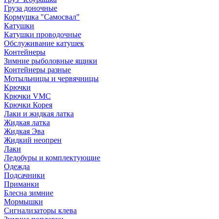
Груза доночные
Кормушка "Самосвал"
Катушки
Катушки проводочные
Обслуживание катушек
Контейнеры
Зимние рыболовные ящики
Контейнеры разные
Мотыльницы и червячницы
Крючки
Крючки VMC
Крючки Корея
Лаки и жидкая латка
Жидкая латка
Жидкая Эва
Жидкий неопрен
Лаки
Ледобуры и комплектующие
Одежда
Подсачники
Приманки
Блесна зимние
Мормышки
Сигнализаторы клева