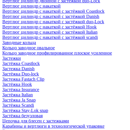
Вертлюг цилиндр двойной с застёжкой duo-Lock
Вертлюг цилиндр с накаткой
Вертлюг цилиндр с накаткой с застёжкой Coastlock
Вертлюг цилиндр с накаткой с застёжкой Danish
Вертлюг цилиндр с накаткой с застёжкой duo-Lock
Вертлюг цилиндр с накаткой с застёжкой Hook
Вертлюг цилиндр с накаткой с застёжкой Italian
Вертлюг цилиндр с накаткой с застёжкой scandi
Заводные кольца
Кольцо заводное овальное
Кольцо заводное профилированное плоское усиленное
Застежки
Застёжка Coastlock
Застежка Danish
Застёжка Duo-lock
Застежка Fastach Clip
Застёжка Hook
Застёжка Insurance
Застёжка Italian
Застёжка Ja Snap
Застёжка Scandi
Застёжка Stay-Lok snap
Застёжка безузловая
Цепочка для блесен с застежками
Карабины и вертлюги в технологической упаковке