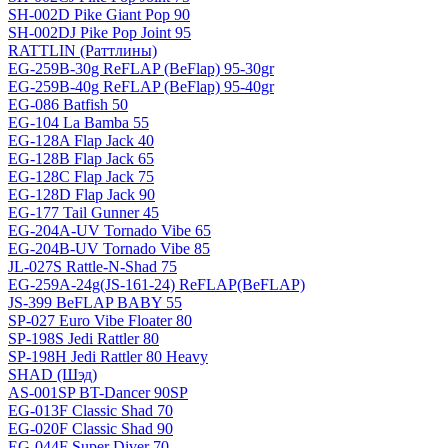
SH-002D Pike Giant Pop 90
SH-002DJ Pike Pop Joint 95
RATTLIN (Раттлины)
EG-259B-30g ReFLAP (BeFlap) 95-30gr
EG-259B-40g ReFLAP (BeFlap) 95-40gr
EG-086 Batfish 50
EG-104 La Bamba 55
EG-128A Flap Jack 40
EG-128B Flap Jack 65
EG-128C Flap Jack 75
EG-128D Flap Jack 90
EG-177 Tail Gunner 45
EG-204A-UV Tornado Vibe 65
EG-204B-UV Tornado Vibe 85
JL-027S Rattle-N-Shad 75
EG-259A-24g(JS-161-24) ReFLAP(BeFLAP)
JS-399 BeFLAP BABY 55
SP-027 Euro Vibe Floater 80
SP-198S Jedi Rattler 80
SP-198H Jedi Rattler 80 Heavy
SHAD (Шэд)
AS-001SP BT-Dancer 90SP
EG-013F Classic Shad 70
EG-020F Classic Shad 90
EG-044F Super Diver 70