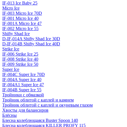
IF-013 Ice Baby 25
Micro Ice
IF-003 Micro Ice 70D
IF-001 Micro Ice 40
IF-001A Micro Ice 47
IF-002 Micro Ice 55
Shifty Shad Ice
D-IF-014A Shifty Shad Ice 30D
D-IF-014B Shifty Shad Ice 40D
Strike Ice
IF-006 Strike Ice 25
IF-008 Strike Ice 40
IF-009 Strike Ice 50
Super Ice
IF-004C Super Ice 70D
IF-004A Super Ice 40
IF-004A1 Super Ice 47
IF-004B Super Ice 55
Тройники с обмазкой
Тройник облитой с каплей и камнем
Тройник облитой с каплей и окуневым глазом
Хвосты для балансиров
Блёсны
Блесна колеблющаяся Buster Spoon 140
Блесна колеблющаяся KILLER PROFY 115