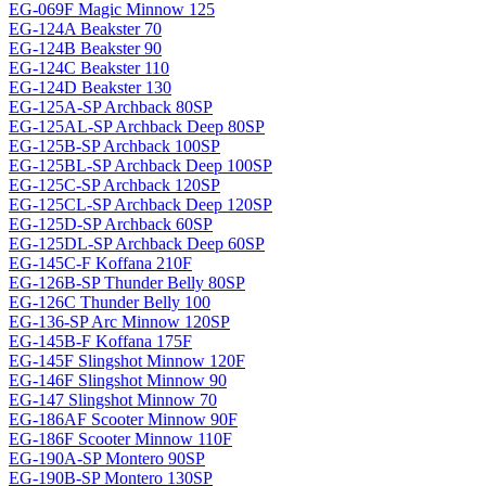
EG-069F Magiс Minnow 125
EG-124A Beakster 70
EG-124B Beakster 90
EG-124C Beakster 110
EG-124D Beakster 130
EG-125A-SP Archback 80SP
EG-125AL-SP Archback Deep 80SP
EG-125B-SP Archback 100SP
EG-125BL-SP Archback Deep 100SP
EG-125C-SP Archback 120SP
EG-125CL-SP Archback Deep 120SP
EG-125D-SP Archback 60SP
EG-125DL-SP Archback Deep 60SP
EG-145C-F Koffana 210F
EG-126B-SP Thunder Belly 80SP
EG-126C Thunder Belly 100
EG-136-SP Arc Minnow 120SP
EG-145B-F Koffana 175F
EG-145F Slingshot Minnow 120F
EG-146F Slingshot Minnow 90
EG-147 Slingshot Minnow 70
EG-186AF Scooter Minnow 90F
EG-186F Scooter Minnow 110F
EG-190A-SP Montero 90SP
EG-190B-SP Montero 130SP