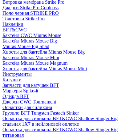
Ветровка мембрана Strike Pro
Джерси Strike Pro Coolpass
Поло черная STRIKE PRO
Толстовка Strike Pro
Наклейки
BFT&CWC
Бактейл CWC Miuras Mouse
Бактейл Miuras Mouse Big
Miuras Mouse Pig Shad
Хвосты для бактейла Miuras Mouse Big
Бактейл Miuras Mouse Mini
Бактейл Miuras Mouse Magnum
Хвосты для бактейла Miuras Mouse Mini
Инструменты
Катушки
Запчасти для катушек BFT
Маркеры Spike-it
Одежда BFT
Джерси CWC Tournament
Оснастки для силикона
Грузило BFT Tungsten Fastach Sinker
Оснастка для силикона BFT&CWC Shallow Stinger Rig
стальная 1X7 в нейлоновой оплетке
Оснастка для силикона BFT&CWC Shallow Stinger Rig
титановая