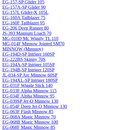
EG-157-SP Glider 105
EG-157A-SP Glider 90
EG-157L Glider-X 105L
EG-160A Tailblazer 75
EG-160F Tailblazer 95
EG-206 Deep Runner 80
JS-393 Magnum Loach 70
MG-010D Mr. Wiggly TL 110
MG-014F Minnow Jointed SM70
MINNOW (Минноу)
EG-194D-SP Intriger 160SP
EG-222BS Skinny 70S
EG-194A-SP Intriger 105SP
EG-194B-SP Intriger 120SP
JL-034-SP Arc Minnow 60SP
EG-194XL-SP Intriger 180SP
EG-031F Wiggle Stick 140
EG-033F Alpha Minnow 115
EG-034F Alpha Minnow 95
EG-039SP Jer-O Minnow 130
EG-054F Deep Jer-O Minnow 130
EG-063F Flash Minnow 85
EG-068A Magic Minnow 70
EG-068B Magic Minnow 100
EG-068F Magic Minnow 85