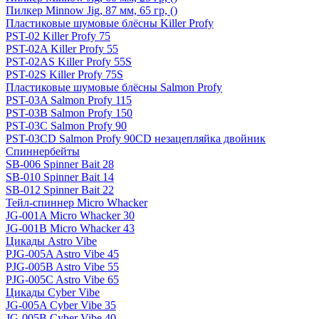
Пилкер Minnow Jig, 87 мм, 65 гр, ()
Пластиковые шумовые блёсны Killer Profy
PST-02 Killer Profy 75
PST-02A Killer Profy 55
PST-02AS Killer Profy 55S
PST-02S Killer Profy 75S
Пластиковые шумовые блёсны Salmon Profy
PST-03A Salmon Profy 115
PST-03B Salmon Profy 150
PST-03C Salmon Profy 90
PST-03CD Salmon Profy 90CD незацепляйка двойник
Спиннербейты
SB-006 Spinner Bait 28
SB-010 Spinner Bait 14
SB-012 Spinner Bait 22
Тейл-спиннер Micro Whacker
JG-001A Micro Whacker 30
JG-001B Micro Whacker 43
Цикады Astro Vibe
PJG-005A Astro Vibe 45
PJG-005B Astro Vibe 55
PJG-005C Astro Vibe 65
Цикады Cyber Vibe
JG-005A Cyber Vibe 35
JG-005B Cyber Vibe 40