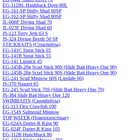
EG-112BL Hunhback Deep 80L
EG-161-SP Shifty Shad 60SP
EG-162-SP Shifty Shad 80SP
JL-006F Diving Shad 70
JL-023F Diving Shad 60
JS-123 Terry Jerk 63 S
JS-324 Diving Beetle 50 SP
STICKBAITS (Стикбейты)
EG-141C Sprat Stick 65
EG-141B Sprat Stick 55
EG-141 Lipstick 45
EG-245B-20g Scud Stick 90S (Slide Bait Heavy One 90)
EG-245B-28g Scud Stick 90S (Slide Bait Heavy One 90)
EG-241 Scud Minnow 60S (Lipslide 60)
JS-370 Nugget 65
EG-245 Scud Stick 70S (Slide Bait Heavy One 70)
JS-384 Slide Bait Heavy One 120
SWIMBAITS (Свимбейты)
EG-113 Flex Crawfish 100
EG-154S Salmonid Minnow
TOP WATER (Поверхностные)
EG-024A Darter-R King 90
EG-024F Darter-R King 105
EG-112B Hunchback 80