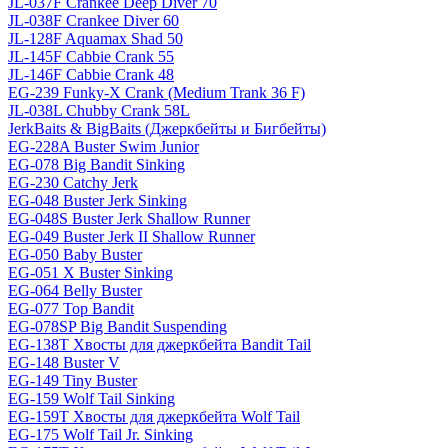
JL-037F Crankee Deep Diver 70
JL-038F Crankee Diver 60
JL-128F Aquamax Shad 50
JL-145F Cabbie Crank 55
JL-146F Cabbie Crank 48
EG-239 Funky-X Crank (Medium Trank 36 F)
JL-038L Chubby Crank 58L
JerkBaits & BigBaits (Джеркбейты и Бигбейты)
EG-228A Buster Swim Junior
EG-078 Big Bandit Sinking
EG-230 Catchy Jerk
EG-048 Buster Jerk Sinking
EG-048S Buster Jerk Shallow Runner
EG-049 Buster Jerk II Shallow Runner
EG-050 Baby Buster
EG-051 X Buster Sinking
EG-064 Belly Buster
EG-077 Top Bandit
EG-078SP Big Bandit Suspending
EG-138T Хвосты для джеркбейта Bandit Tail
EG-148 Buster V
EG-149 Tiny Buster
EG-159 Wolf Tail Sinking
EG-159T Хвосты для джеркбейта Wolf Tail
EG-175 Wolf Tail Jr. Sinking