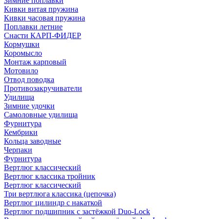
Зимние поплавки
Кивки витая пружина
Кивки часовая пружина
Поплавки летние
Снасти КАРП-ФИДЕР
Кормушки
Коромысло
Монтаж карповый
Мотовило
Отвод поводка
Противозакручиватели
Удилища
Зимние удочки
Самоловные удилища
Фурнитура
Кембрики
Кольца заводные
Черпаки
Фурнитура
Вертлюг классический
Вертлюг классика тройник
Вертлюг классический
Три вертлюга классика (цепочка)
Вертлюг цилиндр с накаткой
Вертлюг подшипник с застёжкой Duo-Lock