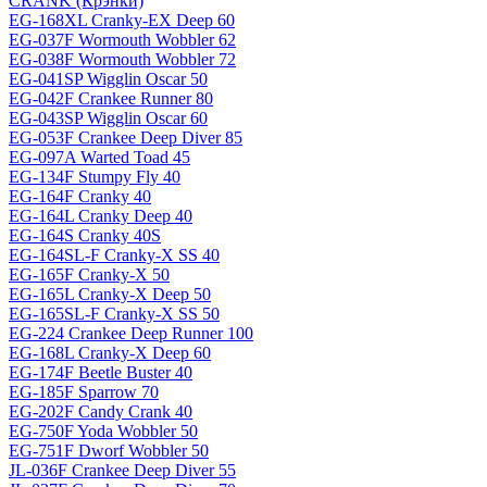
CRANK (Крэнки)
EG-168XL Cranky-EX Deep 60
EG-037F Wormouth Wobbler 62
EG-038F Wormouth Wobbler 72
EG-041SP Wigglin Oscar 50
EG-042F Crankee Runner 80
EG-043SP Wigglin Oscar 60
EG-053F Crankee Deep Diver 85
EG-097A Warted Toad 45
EG-134F Stumpy Fly 40
EG-164F Cranky 40
EG-164L Cranky Deep 40
EG-164S Cranky 40S
EG-164SL-F Cranky-X SS 40
EG-165F Cranky-X 50
EG-165L Cranky-X Deep 50
EG-165SL-F Cranky-X SS 50
EG-224 Crankee Deep Runner 100
EG-168L Cranky-X Deep 60
EG-174F Beetle Buster 40
EG-185F Sparrow 70
EG-202F Candy Crank 40
EG-750F Yoda Wobbler 50
EG-751F Dworf Wobbler 50
JL-036F Crankee Deep Diver 55