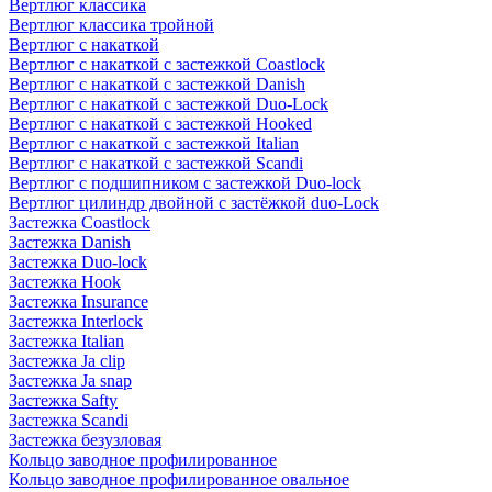
Вертлюг классика
Вертлюг классика тройной
Вертлюг с накаткой
Вертлюг с накаткой с застежкой Coastlock
Вертлюг с накаткой с застежкой Danish
Вертлюг с накаткой с застежкой Duo-Lock
Вертлюг с накаткой с застежкой Hooked
Вертлюг с накаткой с застежкой Italian
Вертлюг с накаткой с застежкой Scandi
Вертлюг с подшипником с застежкой Duo-lock
Вертлюг цилиндр двойной с застёжкой duo-Lock
Застежка Coastlock
Застежка Danish
Застежка Duo-lock
Застежка Hook
Застежка Insurance
Застежка Interlock
Застежка Italian
Застежка Ja clip
Застежка Ja snap
Застежка Safty
Застежка Scandi
Застежка безузловая
Кольцо заводное профилированное
Кольцо заводное профилированное овальное