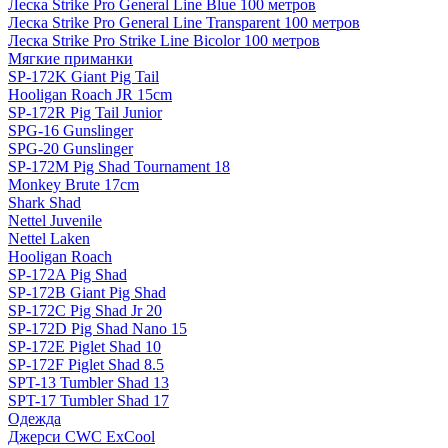
Леска Strike Pro General Line Blue 100 метров
Леска Strike Pro General Line Transparent 100 метров
Леска Strike Pro Strike Line Bicolor 100 метров
Мягкие приманки
SP-172K Giant Pig Tail
Hooligan Roach JR 15cm
SP-172R Pig Tail Junior
SPG-16 Gunslinger
SPG-20 Gunslinger
SP-172M Pig Shad Tournament 18
Monkey Brute 17cm
Shark Shad
Nettel Juvenile
Nettel Laken
Hooligan Roach
SP-172A Pig Shad
SP-172B Giant Pig Shad
SP-172C Pig Shad Jr 20
SP-172D Pig Shad Nano 15
SP-172E Piglet Shad 10
SP-172F Piglet Shad 8.5
SPT-13 Tumbler Shad 13
SPT-17 Tumbler Shad 17
Одежда
Джерси CWC ExCool