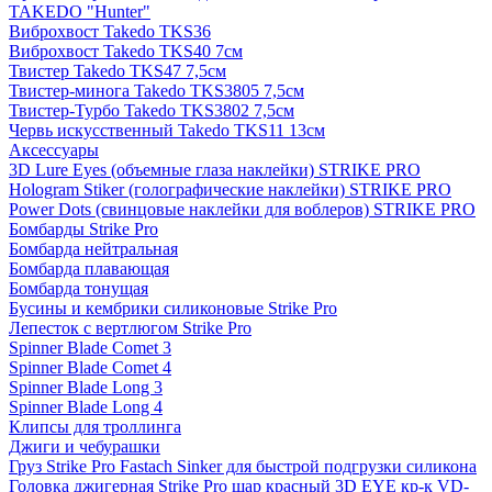
TAKEDO "Hunter"
Виброхвост Takedo TKS36
Виброхвост Takedo TKS40 7см
Твистер Takedo TKS47 7,5см
Твистер-минога Takedo TKS3805 7,5см
Твистер-Турбо Takedo TKS3802 7,5см
Червь искусственный Takedo TKS11 13см
Аксессуары
3D Lure Eyes (объемные глаза наклейки) STRIKE PRO
Hologram Stiker (голографические наклейки) STRIKE PRO
Power Dots (свинцовые наклейки для воблеров) STRIKE PRO
Бомбарды Strike Pro
Бомбарда нейтральная
Бомбарда плавающая
Бомбарда тонущая
Бусины и кембрики силиконовые Strike Pro
Лепесток с вертлюгом Strike Pro
Spinner Blade Comet 3
Spinner Blade Comet 4
Spinner Blade Long 3
Spinner Blade Long 4
Клипсы для троллинга
Джиги и чебурашки
Груз Strike Pro Fastach Sinker для быстрой подгрузки силикона
Головка джигерная Strike Pro шар красный 3D EYE кр-к VD-