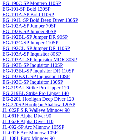
EG-190C-SP Montero 110SP
EG-191-SP Bold 130SP
EG-191A-SP Bold 110SP
EG-191L-SP Bold Deep Diver 130SP
EG-192A-SP Jumper 70SP
EG-192B-SP Jumper 90SP
EG-192BL-SP Jumper DR 90SP
EG-192C-SP Jumper 110SP
EG-192CL-SP Jumper DR 110SP
EG-193A-SP Inquisitor 80SP
EG-193AL-SP Inquisitor MDR 80SP
EG-193B-SP Inquisitor 110SP
EG-193BL-SP Inquisitor DR 110SP
EG-193BXL-SP Inquisitor 110SP
EG-193C-SP Inquisitor 130SP
EG-219AL Strike Pro Lipper 120
EG-219BL Strike Pro Lipper 140
EG-220L Hooligan Deep Diver 120
EG-220SP Hooligan Shallow 120SP
JL-022F S.P. Walleye Minnow 90
JL-061F Alpha Diver 90
JL-062F Alpha Diver 110
JL-092-SP Arc Minnow 105SP
JL-092F Arc Minnow 105F
JL-108L Euro Minnow 90