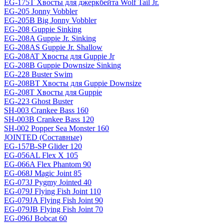
EG-175T Хвосты для джеркбейта Wolf Tail Jr.
EG-205 Jonny Vobbler
EG-205B Big Jonny Vobbler
EG-208 Guppie Sinking
EG-208A Guppie Jr. Sinking
EG-208AS Guppie Jr. Shallow
EG-208AT Хвосты для Guppie Jr
EG-208B Guppie Downsize Sinking
EG-228 Buster Swim
EG-208BT Хвосты для Guppie Downsize
EG-208T Хвосты для Guppie
EG-223 Ghost Buster
SH-003 Crankee Bass 160
SH-003B Crankee Bass 120
SH-002 Popper Sea Monster 160
JOINTED (Составные)
EG-157B-SP Glider 120
EG-056AL Flex X 105
EG-066A Flex Phantom 90
EG-068J Magic Joint 85
EG-073J Pygmy Jointed 40
EG-079J Flying Fish Joint 110
EG-079JA Flying Fish Joint 90
EG-079JB Flying Fish Joint 70
EG-096J Bobcat 60