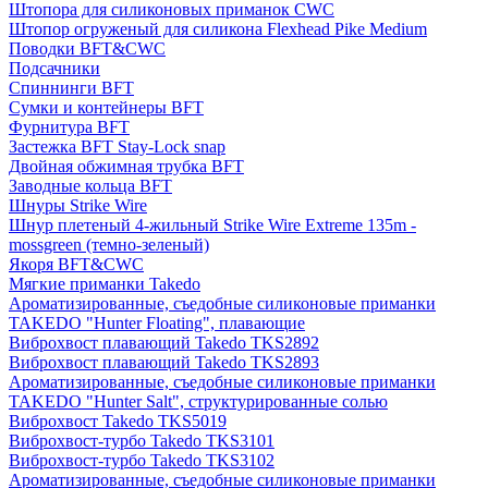
Штопора для силиконовых приманок CWC
Штопор огруженый для силикона Flexhead Pike Medium
Поводки BFT&CWC
Подсачники
Спиннинги BFT
Сумки и контейнеры BFT
Фурнитура BFT
Застежка BFT Stay-Lock snap
Двойная обжимная трубка BFT
Заводные кольца BFT
Шнуры Strike Wire
Шнур плетеный 4-жильный Strike Wire Extreme 135m -
mossgreen (темно-зеленый)
Якоря BFT&CWC
Мягкие приманки Takedo
Ароматизированные, съедобные силиконовые приманки
TAKEDO "Hunter Floating", плавающие
Виброхвост плавающий Takedo TKS2892
Виброхвост плавающий Takedo TKS2893
Ароматизированные, съедобные силиконовые приманки
TAKEDO "Hunter Salt", структурированные солью
Виброхвост Takedo TKS5019
Виброхвост-турбо Takedo TKS3101
Виброхвост-турбо Takedo TKS3102
Ароматизированные, съедобные силиконовые приманки