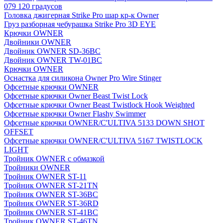
079 120 градусов
Головка джигерная Strike Pro шар кр-к Owner
Груз разборная чебурашка Strike Pro 3D EYE
Крючки OWNER
Двойники OWNER
Двойник OWNER SD-36BC
Двойник OWNER TW-01BC
Крючки OWNER
Оснастка для силикона Owner Pro Wire Stinger
Офсетные крючки OWNER
Офсетные крючки Owner Beast Twist Lock
Офсетные крючки Owner Beast Twistlock Hook Weighted
Офсетные крючки Owner Flashy Swimmer
Офсетные крючки OWNER/C'ULTIVA 5133 DOWN SHOT
OFFSET
Офсетные крючки OWNER/C'ULTIVA 5167 TWISTLOCK
LIGHT
Тройник OWNER с обмазкой
Тройники OWNER
Тройник OWNER ST-11
Тройник OWNER ST-21TN
Тройник OWNER ST-36BC
Тройник OWNER ST-36RD
Тройник OWNER ST-41BC
Тройник OWNER ST-46TN