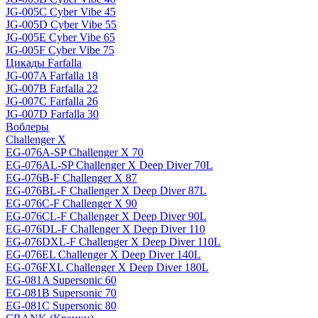
JG-005C Cyber Vibe 45
JG-005D Cyber Vibe 55
JG-005E Cyber Vibe 65
JG-005F Cyber Vibe 75
Цикады Farfalla
JG-007A Farfalla 18
JG-007B Farfalla 22
JG-007C Farfalla 26
JG-007D Farfalla 30
Воблеры
Challenger X
EG-076A-SP Challenger X 70
EG-076AL-SP Challenger X Deep Diver 70L
EG-076B-F Challenger X 87
EG-076BL-F Challenger X Deep Diver 87L
EG-076C-F Challenger X 90
EG-076CL-F Challenger X Deep Diver 90L
EG-076DL-F Challenger X Deep Diver 110
EG-076DXL-F Challenger X Deep Diver 110L
EG-076EL Challenger X Deep Diver 140L
EG-076FXL Challenger X Deep Diver 180L
EG-081A Supersonic 60
EG-081B Supersonic 70
EG-081C Supersonic 80