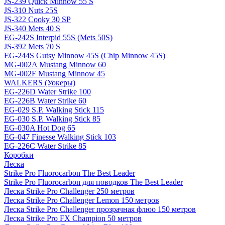
JS-239 Quick Minnow 55 S
JS-310 Nuts 25S
JS-322 Cooky 30 SP
JS-340 Mets 40 S
EG-242S Interpid 55S (Mets 50S)
JS-392 Mets 70 S
EG-244S Gutsy Minnow 45S (Chip Minnow 45S)
MG-002A Mustang Minnow 60
MG-002F Mustang Minnow 45
WALKERS (Уокеры)
EG-226D Water Strike 100
EG-226B Water Strike 60
EG-029 S.P. Walking Stick 115
EG-030 S.P. Walking Stick 85
EG-030A Hot Dog 65
EG-047 Finesse Walking Stick 103
EG-226C Water Strike 85
Коробки
Леска
Strike Pro Fluorocarbon The Best Leader
Strike Pro Fluorocarbon для поводков The Best Leader
Леска Strike Pro Challenger 250 метров
Леска Strike Pro Challenger Lemon 150 метров
Леска Strike Pro Challenger прозрачная флюо 150 метров
Леска Strike Pro FX Champion 50 метров