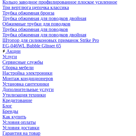
Кольцо заводное профилированное плоское усиленное
Три вертлюга цепочка классика
Трубка обжимная бронза
Трубка обжимная для поводков двойная
Обжимные трубки для поводков
Трубка обжимная для поводков
Трубка обжимная для поводков двойная
Штопор для силиконовых приманок Strike Pro
EG-046WL Bubble Glisser 65
Акции
Услуги
Сервисные службы
Сборка мебели
Настройка электроники
Монтаж кондиционеров
Установка сантехники
Дополнительные услуги
Утилизация техники
Кредитование
Блог
Бренды
Как купить
Условия оплаты
Условия доставки
Гарантия на товар