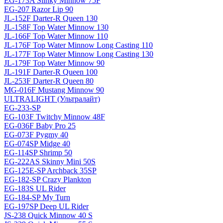
EG-173A Slinky Minnow 75F
EG-207 Razor Lip 90
JL-152F Darter-R Queen 130
JL-158F Top Water Minnow 130
JL-166F Top Water Minnow 110
JL-176F Top Water Minnow Long Casting 110
JL-177F Top Water Minnow Long Casting 130
JL-179F Top Water Minnow 90
JL-191F Darter-R Queen 100
JL-253F Darter-R Queen 80
MG-016F Mustang Minnow 90
ULTRALIGHT (Ультралайт)
EG-233-SP
EG-103F Twitchy Minnow 48F
EG-036F Baby Pro 25
EG-073F Pygmy 40
EG-074SP Midge 40
EG-114SP Shrimp 50
EG-222AS Skinny Mini 50S
EG-125E-SP Archback 35SP
EG-182-SP Crazy Plankton
EG-183S UL Rider
EG-184-SP My Turn
EG-197SP Deep UL Rider
JS-238 Quick Minnow 40 S