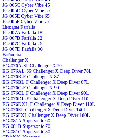
JG-005C Cyber Vibe 45
JG-005D Cyber Vibe 55
JG-005E Cyber Vibe 65
JG-005F Cyber Vibe 75
Цикады Farfalla
JG-007A Farfalla 18
JG-007B Farfalla 22
JG-007C Farfalla 26
JG-007D Farfalla 30
Воблеры
Challenger X
EG-076A-SP Challenger X 70
EG-076AL-SP Challenger X Deep Diver 70L
EG-076B-F Challenger X 87
EG-076BL-F Challenger X Deep Diver 87L
EG-076C-F Challenger X 90
EG-076CL-F Challenger X Deep Diver 90L
EG-076DL-F Challenger X Deep Diver 110
EG-076DXL-F Challenger X Deep Diver 110L
EG-076EL Challenger X Deep Diver 140L
EG-076FXL Challenger X Deep Diver 180L
EG-081A Supersonic 60
EG-081B Supersonic 70
EG-081C Supersonic 80