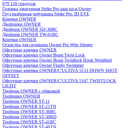
079 120 градусов
Головка джигерная Strike Pro шар кр-к Owner
Груз разборная чебурашка Strike Pro 3D EYE
Крючки OWNER
Двойники OWNER
Двойник OWNER SD-36BC
Двойник OWNER TW-01BC
Крючки OWNER
Оснастка для силикона Owner Pro Wire Stinger
Офсетные крючки OWNER
Офсетные крючки Owner Beast Twist Lock
Офсетные крючки Owner Beast Twistlock Hook Weighted
Офсетные крючки Owner Flashy Swimmer
Офсетные крючки OWNER/C'ULTIVA 5133 DOWN SHOT
OFFSET
Офсетные крючки OWNER/C'ULTIVA 5167 TWISTLOCK
LIGHT
Тройник OWNER с обмазкой
Тройники OWNER
Тройник OWNER ST-11
Тройник OWNER ST-21TN
Тройник OWNER ST-36BC
Тройник OWNER ST-36RD
Тройник OWNER ST-41BC
Тройник OWNER ST-46TN