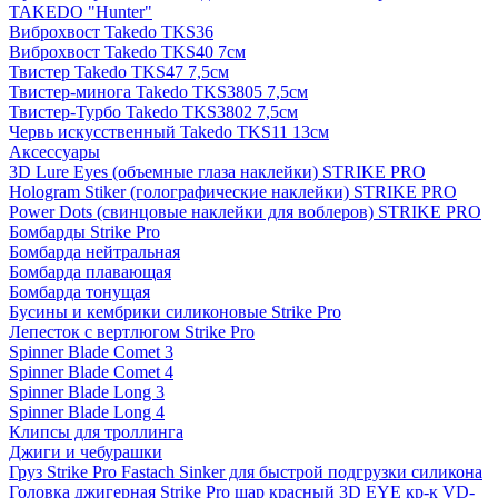
TAKEDO "Hunter"
Виброхвост Takedo TKS36
Виброхвост Takedo TKS40 7см
Твистер Takedo TKS47 7,5см
Твистер-минога Takedo TKS3805 7,5см
Твистер-Турбо Takedo TKS3802 7,5см
Червь искусственный Takedo TKS11 13см
Аксессуары
3D Lure Eyes (объемные глаза наклейки) STRIKE PRO
Hologram Stiker (голографические наклейки) STRIKE PRO
Power Dots (свинцовые наклейки для воблеров) STRIKE PRO
Бомбарды Strike Pro
Бомбарда нейтральная
Бомбарда плавающая
Бомбарда тонущая
Бусины и кембрики силиконовые Strike Pro
Лепесток с вертлюгом Strike Pro
Spinner Blade Comet 3
Spinner Blade Comet 4
Spinner Blade Long 3
Spinner Blade Long 4
Клипсы для троллинга
Джиги и чебурашки
Груз Strike Pro Fastach Sinker для быстрой подгрузки силикона
Головка джигерная Strike Pro шар красный 3D EYE кр-к VD-