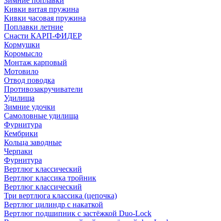
Зимние поплавки
Кивки витая пружина
Кивки часовая пружина
Поплавки летние
Снасти КАРП-ФИДЕР
Кормушки
Коромысло
Монтаж карповый
Мотовило
Отвод поводка
Противозакручиватели
Удилища
Зимние удочки
Самоловные удилища
Фурнитура
Кембрики
Кольца заводные
Черпаки
Фурнитура
Вертлюг классический
Вертлюг классика тройник
Вертлюг классический
Три вертлюга классика (цепочка)
Вертлюг цилиндр с накаткой
Вертлюг подшипник с застёжкой Duo-Lock