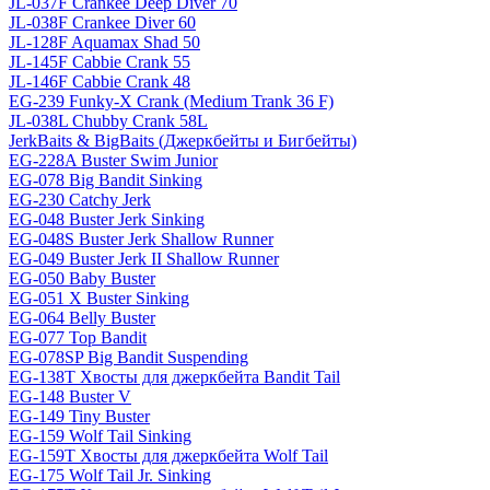
JL-037F Crankee Deep Diver 70
JL-038F Crankee Diver 60
JL-128F Aquamax Shad 50
JL-145F Cabbie Crank 55
JL-146F Cabbie Crank 48
EG-239 Funky-X Crank (Medium Trank 36 F)
JL-038L Chubby Crank 58L
JerkBaits & BigBaits (Джеркбейты и Бигбейты)
EG-228A Buster Swim Junior
EG-078 Big Bandit Sinking
EG-230 Catchy Jerk
EG-048 Buster Jerk Sinking
EG-048S Buster Jerk Shallow Runner
EG-049 Buster Jerk II Shallow Runner
EG-050 Baby Buster
EG-051 X Buster Sinking
EG-064 Belly Buster
EG-077 Top Bandit
EG-078SP Big Bandit Suspending
EG-138T Хвосты для джеркбейта Bandit Tail
EG-148 Buster V
EG-149 Tiny Buster
EG-159 Wolf Tail Sinking
EG-159T Хвосты для джеркбейта Wolf Tail
EG-175 Wolf Tail Jr. Sinking