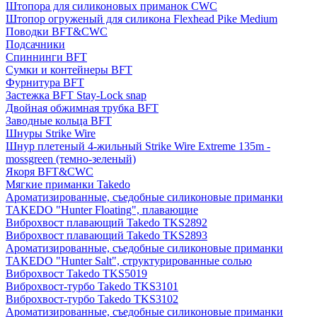
Штопора для силиконовых приманок CWC
Штопор огруженый для силикона Flexhead Pike Medium
Поводки BFT&CWC
Подсачники
Спиннинги BFT
Сумки и контейнеры BFT
Фурнитура BFT
Застежка BFT Stay-Lock snap
Двойная обжимная трубка BFT
Заводные кольца BFT
Шнуры Strike Wire
Шнур плетеный 4-жильный Strike Wire Extreme 135m -
mossgreen (темно-зеленый)
Якоря BFT&CWC
Мягкие приманки Takedo
Ароматизированные, съедобные силиконовые приманки
TAKEDO "Hunter Floating", плавающие
Виброхвост плавающий Takedo TKS2892
Виброхвост плавающий Takedo TKS2893
Ароматизированные, съедобные силиконовые приманки
TAKEDO "Hunter Salt", структурированные солью
Виброхвост Takedo TKS5019
Виброхвост-турбо Takedo TKS3101
Виброхвост-турбо Takedo TKS3102
Ароматизированные, съедобные силиконовые приманки