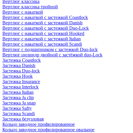
Вертлюг классика
Вертлюг классика тройной
Вертлюг с накаткой
Вертлюг с накаткой с застежкой Coastlock
Вертлюг с накаткой с застежкой Danish
Вертлюг с накаткой с застежкой Duo-Lock
Вертлюг с накаткой с застежкой Hooked
Вертлюг с накаткой с застежкой Italian
Вертлюг с накаткой с застежкой Scandi
Вертлюг с подшипником с застежкой Duo-lock
Вертлюг цилиндр двойной с застёжкой duo-Lock
Застежка Coastlock
Застежка Danish
Застежка Duo-lock
Застежка Hook
Застежка Insurance
Застежка Interlock
Застежка Italian
Застежка Ja clip
Застежка Ja snap
Застежка Safty
Застежка Scandi
Застежка безузловая
Кольцо заводное профилированное
Кольцо заводное профилированное овальное