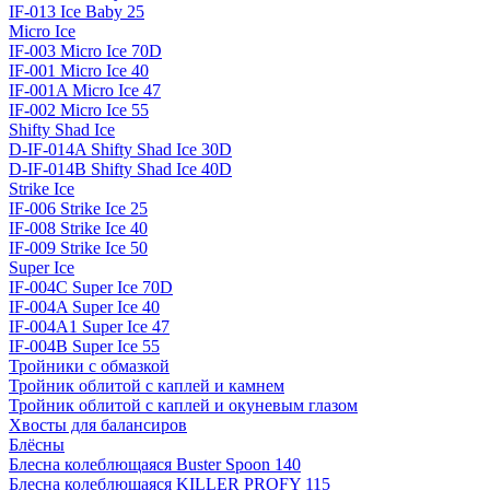
IF-013 Ice Baby 25
Micro Ice
IF-003 Micro Ice 70D
IF-001 Micro Ice 40
IF-001A Micro Ice 47
IF-002 Micro Ice 55
Shifty Shad Ice
D-IF-014A Shifty Shad Ice 30D
D-IF-014B Shifty Shad Ice 40D
Strike Ice
IF-006 Strike Ice 25
IF-008 Strike Ice 40
IF-009 Strike Ice 50
Super Ice
IF-004C Super Ice 70D
IF-004A Super Ice 40
IF-004A1 Super Ice 47
IF-004B Super Ice 55
Тройники с обмазкой
Тройник облитой с каплей и камнем
Тройник облитой с каплей и окуневым глазом
Хвосты для балансиров
Блёсны
Блесна колеблющаяся Buster Spoon 140
Блесна колеблющаяся KILLER PROFY 115