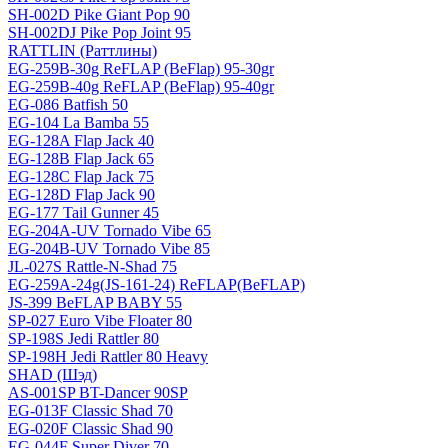
SH-002D Pike Giant Pop 90
SH-002DJ Pike Pop Joint 95
RATTLIN (Раттлины)
EG-259B-30g ReFLAP (BeFlap) 95-30gr
EG-259B-40g ReFLAP (BeFlap) 95-40gr
EG-086 Batfish 50
EG-104 La Bamba 55
EG-128A Flap Jack 40
EG-128B Flap Jack 65
EG-128C Flap Jack 75
EG-128D Flap Jack 90
EG-177 Tail Gunner 45
EG-204A-UV Tornado Vibe 65
EG-204B-UV Tornado Vibe 85
JL-027S Rattle-N-Shad 75
EG-259A-24g(JS-161-24) ReFLAP(BeFLAP)
JS-399 BeFLAP BABY 55
SP-027 Euro Vibe Floater 80
SP-198S Jedi Rattler 80
SP-198H Jedi Rattler 80 Heavy
SHAD (Шэд)
AS-001SP BT-Dancer 90SP
EG-013F Classic Shad 70
EG-020F Classic Shad 90
EG-044F Super Diver 70