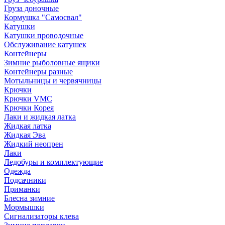
Груза доночные
Кормушка "Самосвал"
Катушки
Катушки проводочные
Обслуживание катушек
Контейнеры
Зимние рыболовные ящики
Контейнеры разные
Мотыльницы и червячницы
Крючки
Крючки VMC
Крючки Корея
Лаки и жидкая латка
Жидкая латка
Жидкая Эва
Жидкий неопрен
Лаки
Ледобуры и комплектующие
Одежда
Подсачники
Приманки
Блесна зимние
Мормышки
Сигнализаторы клева