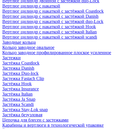
Вертлюг цилиндр двойной с застёжкой duo-Lock
Вертлюг цилиндр с накаткой
Вертлюг цилиндр с накаткой с застёжкой Coastlock
Вертлюг цилиндр с накаткой с застёжкой Danish
Вертлюг цилиндр с накаткой с застёжкой duo-Lock
Вертлюг цилиндр с накаткой с застёжкой Hook
Вертлюг цилиндр с накаткой с застёжкой Italian
Вертлюг цилиндр с накаткой с застёжкой scandi
Заводные кольца
Кольцо заводное овальное
Кольцо заводное профилированное плоское усиленное
Застежки
Застёжка Coastlock
Застежка Danish
Застёжка Duo-lock
Застежка Fastach Clip
Застёжка Hook
Застёжка Insurance
Застёжка Italian
Застёжка Ja Snap
Застёжка Scandi
Застёжка Stay-Lok snap
Застёжка безузловая
Цепочка для блесен с застежками
Карабины и вертлюги в технологической упаковке