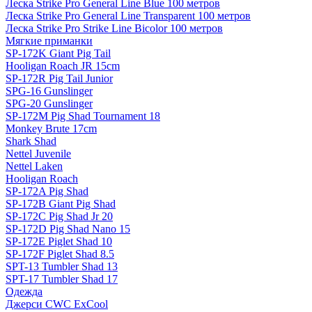
Леска Strike Pro General Line Blue 100 метров
Леска Strike Pro General Line Transparent 100 метров
Леска Strike Pro Strike Line Bicolor 100 метров
Мягкие приманки
SP-172K Giant Pig Tail
Hooligan Roach JR 15cm
SP-172R Pig Tail Junior
SPG-16 Gunslinger
SPG-20 Gunslinger
SP-172M Pig Shad Tournament 18
Monkey Brute 17cm
Shark Shad
Nettel Juvenile
Nettel Laken
Hooligan Roach
SP-172A Pig Shad
SP-172B Giant Pig Shad
SP-172C Pig Shad Jr 20
SP-172D Pig Shad Nano 15
SP-172E Piglet Shad 10
SP-172F Piglet Shad 8.5
SPT-13 Tumbler Shad 13
SPT-17 Tumbler Shad 17
Одежда
Джерси CWC ExCool