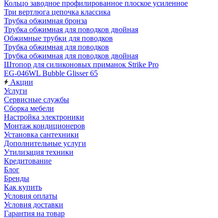
Кольцо заводное профилированное плоское усиленное
Три вертлюга цепочка классика
Трубка обжимная бронза
Трубка обжимная для поводков двойная
Обжимные трубки для поводков
Трубка обжимная для поводков
Трубка обжимная для поводков двойная
Штопор для силиконовых приманок Strike Pro
EG-046WL Bubble Glisser 65
Акции
Услуги
Сервисные службы
Сборка мебели
Настройка электроники
Монтаж кондиционеров
Установка сантехники
Дополнительные услуги
Утилизация техники
Кредитование
Блог
Бренды
Как купить
Условия оплаты
Условия доставки
Гарантия на товар