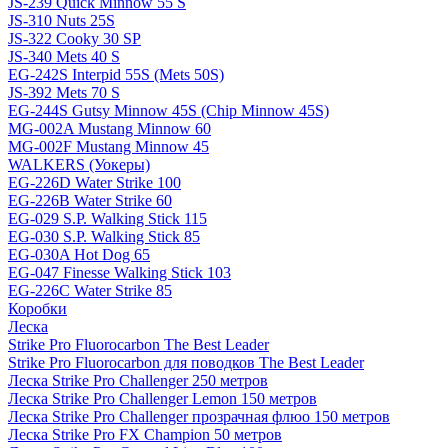
JS-239 Quick Minnow 55 S
JS-310 Nuts 25S
JS-322 Cooky 30 SP
JS-340 Mets 40 S
EG-242S Interpid 55S (Mets 50S)
JS-392 Mets 70 S
EG-244S Gutsy Minnow 45S (Chip Minnow 45S)
MG-002A Mustang Minnow 60
MG-002F Mustang Minnow 45
WALKERS (Уокеры)
EG-226D Water Strike 100
EG-226B Water Strike 60
EG-029 S.P. Walking Stick 115
EG-030 S.P. Walking Stick 85
EG-030A Hot Dog 65
EG-047 Finesse Walking Stick 103
EG-226C Water Strike 85
Коробки
Леска
Strike Pro Fluorocarbon The Best Leader
Strike Pro Fluorocarbon для поводков The Best Leader
Леска Strike Pro Challenger 250 метров
Леска Strike Pro Challenger Lemon 150 метров
Леска Strike Pro Challenger прозрачная флюо 150 метров
Леска Strike Pro FX Champion 50 метров