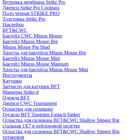
Ветровка мембрана Strike Pro
Джерси Strike Pro Coolpass
Поло черная STRIKE PRO
Толстовка Strike Pro
Наклейки
BFT&CWC
Бактейл CWC Miuras Mouse
Бактейл Miuras Mouse Big
Miuras Mouse Pig Shad
Хвосты для бактейла Miuras Mouse Big
Бактейл Miuras Mouse Mini
Бактейл Miuras Mouse Magnum
Хвосты для бактейла Miuras Mouse Mini
Инструменты
Катушки
Запчасти для катушек BFT
Маркеры Spike-it
Одежда BFT
Джерси CWC Tournament
Оснастки для силикона
Грузило BFT Tungsten Fastach Sinker
Оснастка для силикона BFT&CWC Shallow Stinger Rig
стальная 1X7 в нейлоновой оплетке
Оснастка для силикона BFT&CWC Shallow Stinger Rig
титановая