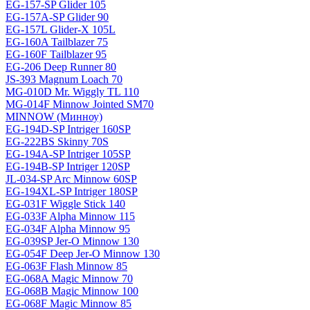
EG-157-SP Glider 105
EG-157A-SP Glider 90
EG-157L Glider-X 105L
EG-160A Tailblazer 75
EG-160F Tailblazer 95
EG-206 Deep Runner 80
JS-393 Magnum Loach 70
MG-010D Mr. Wiggly TL 110
MG-014F Minnow Jointed SM70
MINNOW (Минноу)
EG-194D-SP Intriger 160SP
EG-222BS Skinny 70S
EG-194A-SP Intriger 105SP
EG-194B-SP Intriger 120SP
JL-034-SP Arc Minnow 60SP
EG-194XL-SP Intriger 180SP
EG-031F Wiggle Stick 140
EG-033F Alpha Minnow 115
EG-034F Alpha Minnow 95
EG-039SP Jer-O Minnow 130
EG-054F Deep Jer-O Minnow 130
EG-063F Flash Minnow 85
EG-068A Magic Minnow 70
EG-068B Magic Minnow 100
EG-068F Magic Minnow 85