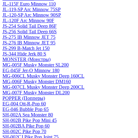
JL-115F Euro Minnow 110
JL-119-SP Arc Minnow 75SP
JL-120-SP Arc Minnow 90SP
JL-120F Arc Minnow 90F
JS-254 Solid Tail Deep 86F
JS-256 Solid Tail Deep 66S
JS-275 IB Minnow JET 75
JS-276 IB Minnow JET 95
JS-299 B-Match Jet 150
JS-344 Hide Jerk 80 S
MONSTER (Монстры)
MG-005F Musky Monster SL200
EG-045F Jer-O Minnow 180
MG-006CL Musky Monster Deep 160CL
MG-006F Musky Monster DM160
MG-007CL Musky Monster Deep 200CL
MG-007F Musky Monster DL200
POPPER (Попперы)
EG-004 Ott-R-Pop 60
EG-046 Bubble Pop 65
SH-002A Sea Monster 80
SH-002B Pike Pop Mini 45
SH-002BA Pike Pop 60
SH-002C Pike Pop 70
SH-002CJ Pike Pop Joint 75