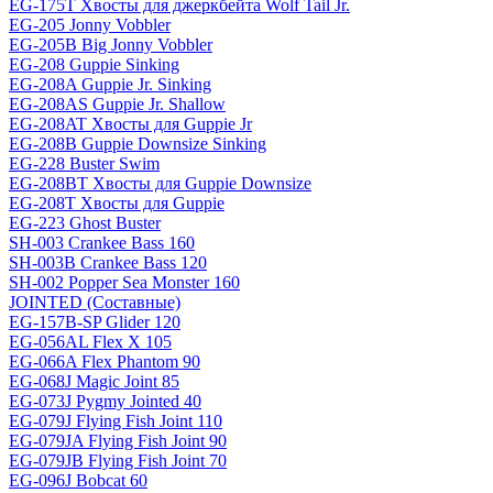
EG-175T Хвосты для джеркбейта Wolf Tail Jr.
EG-205 Jonny Vobbler
EG-205B Big Jonny Vobbler
EG-208 Guppie Sinking
EG-208A Guppie Jr. Sinking
EG-208AS Guppie Jr. Shallow
EG-208AT Хвосты для Guppie Jr
EG-208B Guppie Downsize Sinking
EG-228 Buster Swim
EG-208BT Хвосты для Guppie Downsize
EG-208T Хвосты для Guppie
EG-223 Ghost Buster
SH-003 Crankee Bass 160
SH-003B Crankee Bass 120
SH-002 Popper Sea Monster 160
JOINTED (Составные)
EG-157B-SP Glider 120
EG-056AL Flex X 105
EG-066A Flex Phantom 90
EG-068J Magic Joint 85
EG-073J Pygmy Jointed 40
EG-079J Flying Fish Joint 110
EG-079JA Flying Fish Joint 90
EG-079JB Flying Fish Joint 70
EG-096J Bobcat 60