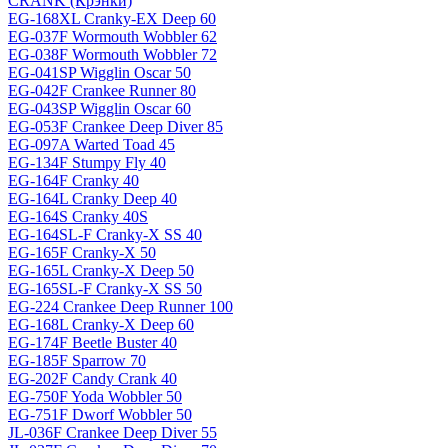
CRANK (Крэнки)
EG-168XL Cranky-EX Deep 60
EG-037F Wormouth Wobbler 62
EG-038F Wormouth Wobbler 72
EG-041SP Wigglin Oscar 50
EG-042F Crankee Runner 80
EG-043SP Wigglin Oscar 60
EG-053F Crankee Deep Diver 85
EG-097A Warted Toad 45
EG-134F Stumpy Fly 40
EG-164F Cranky 40
EG-164L Cranky Deep 40
EG-164S Cranky 40S
EG-164SL-F Cranky-X SS 40
EG-165F Cranky-X 50
EG-165L Cranky-X Deep 50
EG-165SL-F Cranky-X SS 50
EG-224 Crankee Deep Runner 100
EG-168L Cranky-X Deep 60
EG-174F Beetle Buster 40
EG-185F Sparrow 70
EG-202F Candy Crank 40
EG-750F Yoda Wobbler 50
EG-751F Dworf Wobbler 50
JL-036F Crankee Deep Diver 55