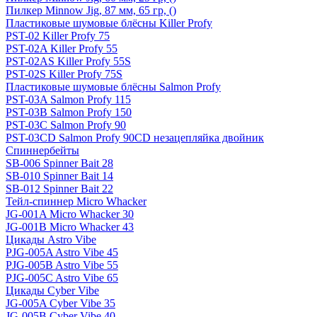
Пилкер Minnow Jig, 87 мм, 65 гр, ()
Пластиковые шумовые блёсны Killer Profy
PST-02 Killer Profy 75
PST-02A Killer Profy 55
PST-02AS Killer Profy 55S
PST-02S Killer Profy 75S
Пластиковые шумовые блёсны Salmon Profy
PST-03A Salmon Profy 115
PST-03B Salmon Profy 150
PST-03C Salmon Profy 90
PST-03CD Salmon Profy 90CD незацепляйка двойник
Спиннербейты
SB-006 Spinner Bait 28
SB-010 Spinner Bait 14
SB-012 Spinner Bait 22
Тейл-спиннер Micro Whacker
JG-001A Micro Whacker 30
JG-001B Micro Whacker 43
Цикады Astro Vibe
PJG-005A Astro Vibe 45
PJG-005B Astro Vibe 55
PJG-005C Astro Vibe 65
Цикады Cyber Vibe
JG-005A Cyber Vibe 35
JG-005B Cyber Vibe 40