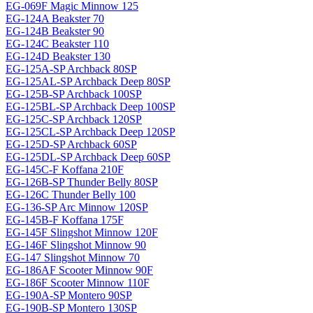
EG-069F Magiс Minnow 125
EG-124A Beakster 70
EG-124B Beakster 90
EG-124C Beakster 110
EG-124D Beakster 130
EG-125A-SP Archback 80SP
EG-125AL-SP Archback Deep 80SP
EG-125B-SP Archback 100SP
EG-125BL-SP Archback Deep 100SP
EG-125C-SP Archback 120SP
EG-125CL-SP Archback Deep 120SP
EG-125D-SP Archback 60SP
EG-125DL-SP Archback Deep 60SP
EG-145C-F Koffana 210F
EG-126B-SP Thunder Belly 80SP
EG-126C Thunder Belly 100
EG-136-SP Arc Minnow 120SP
EG-145B-F Koffana 175F
EG-145F Slingshot Minnow 120F
EG-146F Slingshot Minnow 90
EG-147 Slingshot Minnow 70
EG-186AF Scooter Minnow 90F
EG-186F Scooter Minnow 110F
EG-190A-SP Montero 90SP
EG-190B-SP Montero 130SP