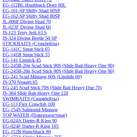
EG-112BL Hunhback Deep 80L
EG-161-SP Shifty Shad 60SP
EG-162-SP Shifty Shad 80SP
JL-006F Diving Shad 70
JL-023F Diving Shad 60
JS-123 Terry Jerk 63 S
JS-324 Diving Beetle 50 SP
STICKBAITS (Стикбейты)
EG-141C Sprat Stick 65
EG-141B Sprat Stick 55
EG-141 Lipstick 45
EG-245B-20g Scud Stick 90S (Slide Bait Heavy One 90)
EG-245B-28g Scud Stick 90S (Slide Bait Heavy One 90)
EG-241 Scud Minnow 60S (Lipslide 60)
JS-370 Nugget 65
EG-245 Scud Stick 70S (Slide Bait Heavy One 70)
JS-384 Slide Bait Heavy One 120
SWIMBAITS (Свимбейты)
EG-113 Flex Crawfish 100
EG-154S Salmonid Minnow
TOP WATER (Поверхностные)
EG-024A Darter-R King 90
EG-024F Darter-R King 105
EG-112B Hunchback 80