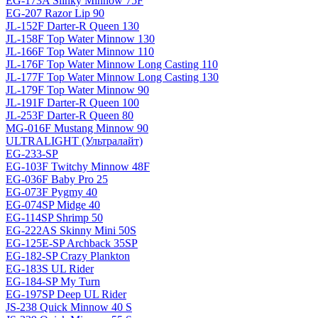
EG-173A Slinky Minnow 75F
EG-207 Razor Lip 90
JL-152F Darter-R Queen 130
JL-158F Top Water Minnow 130
JL-166F Top Water Minnow 110
JL-176F Top Water Minnow Long Casting 110
JL-177F Top Water Minnow Long Casting 130
JL-179F Top Water Minnow 90
JL-191F Darter-R Queen 100
JL-253F Darter-R Queen 80
MG-016F Mustang Minnow 90
ULTRALIGHT (Ультралайт)
EG-233-SP
EG-103F Twitchy Minnow 48F
EG-036F Baby Pro 25
EG-073F Pygmy 40
EG-074SP Midge 40
EG-114SP Shrimp 50
EG-222AS Skinny Mini 50S
EG-125E-SP Archback 35SP
EG-182-SP Crazy Plankton
EG-183S UL Rider
EG-184-SP My Turn
EG-197SP Deep UL Rider
JS-238 Quick Minnow 40 S