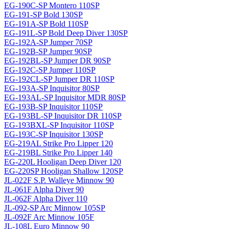
EG-190C-SP Montero 110SP
EG-191-SP Bold 130SP
EG-191A-SP Bold 110SP
EG-191L-SP Bold Deep Diver 130SP
EG-192A-SP Jumper 70SP
EG-192B-SP Jumper 90SP
EG-192BL-SP Jumper DR 90SP
EG-192C-SP Jumper 110SP
EG-192CL-SP Jumper DR 110SP
EG-193A-SP Inquisitor 80SP
EG-193AL-SP Inquisitor MDR 80SP
EG-193B-SP Inquisitor 110SP
EG-193BL-SP Inquisitor DR 110SP
EG-193BXL-SP Inquisitor 110SP
EG-193C-SP Inquisitor 130SP
EG-219AL Strike Pro Lipper 120
EG-219BL Strike Pro Lipper 140
EG-220L Hooligan Deep Diver 120
EG-220SP Hooligan Shallow 120SP
JL-022F S.P. Walleye Minnow 90
JL-061F Alpha Diver 90
JL-062F Alpha Diver 110
JL-092-SP Arc Minnow 105SP
JL-092F Arc Minnow 105F
JL-108L Euro Minnow 90