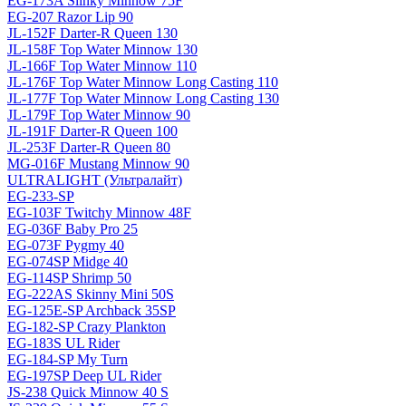
EG-173A Slinky Minnow 75F
EG-207 Razor Lip 90
JL-152F Darter-R Queen 130
JL-158F Top Water Minnow 130
JL-166F Top Water Minnow 110
JL-176F Top Water Minnow Long Casting 110
JL-177F Top Water Minnow Long Casting 130
JL-179F Top Water Minnow 90
JL-191F Darter-R Queen 100
JL-253F Darter-R Queen 80
MG-016F Mustang Minnow 90
ULTRALIGHT (Ультралайт)
EG-233-SP
EG-103F Twitchy Minnow 48F
EG-036F Baby Pro 25
EG-073F Pygmy 40
EG-074SP Midge 40
EG-114SP Shrimp 50
EG-222AS Skinny Mini 50S
EG-125E-SP Archback 35SP
EG-182-SP Crazy Plankton
EG-183S UL Rider
EG-184-SP My Turn
EG-197SP Deep UL Rider
JS-238 Quick Minnow 40 S