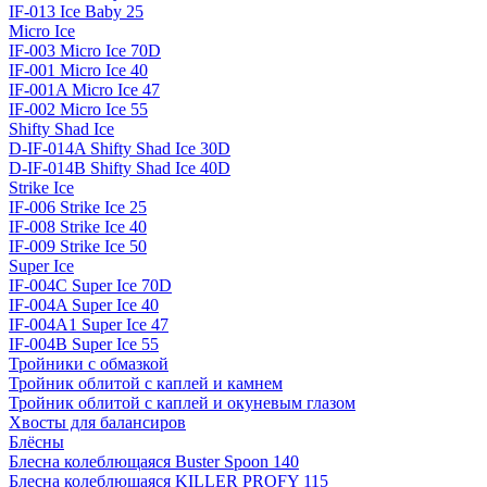
IF-013 Ice Baby 25
Micro Ice
IF-003 Micro Ice 70D
IF-001 Micro Ice 40
IF-001A Micro Ice 47
IF-002 Micro Ice 55
Shifty Shad Ice
D-IF-014A Shifty Shad Ice 30D
D-IF-014B Shifty Shad Ice 40D
Strike Ice
IF-006 Strike Ice 25
IF-008 Strike Ice 40
IF-009 Strike Ice 50
Super Ice
IF-004C Super Ice 70D
IF-004A Super Ice 40
IF-004A1 Super Ice 47
IF-004B Super Ice 55
Тройники с обмазкой
Тройник облитой с каплей и камнем
Тройник облитой с каплей и окуневым глазом
Хвосты для балансиров
Блёсны
Блесна колеблющаяся Buster Spoon 140
Блесна колеблющаяся KILLER PROFY 115