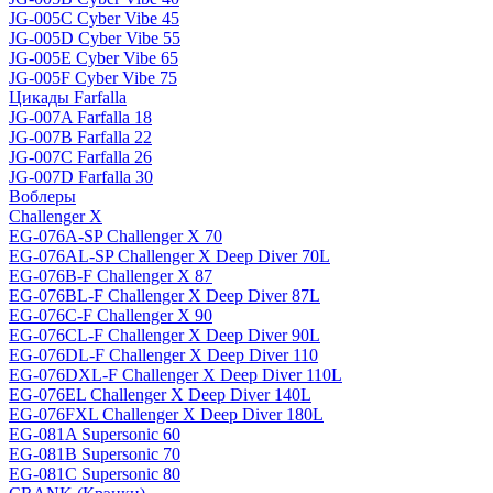
JG-005C Cyber Vibe 45
JG-005D Cyber Vibe 55
JG-005E Cyber Vibe 65
JG-005F Cyber Vibe 75
Цикады Farfalla
JG-007A Farfalla 18
JG-007B Farfalla 22
JG-007C Farfalla 26
JG-007D Farfalla 30
Воблеры
Challenger X
EG-076A-SP Challenger X 70
EG-076AL-SP Challenger X Deep Diver 70L
EG-076B-F Challenger X 87
EG-076BL-F Challenger X Deep Diver 87L
EG-076C-F Challenger X 90
EG-076CL-F Challenger X Deep Diver 90L
EG-076DL-F Challenger X Deep Diver 110
EG-076DXL-F Challenger X Deep Diver 110L
EG-076EL Challenger X Deep Diver 140L
EG-076FXL Challenger X Deep Diver 180L
EG-081A Supersonic 60
EG-081B Supersonic 70
EG-081C Supersonic 80