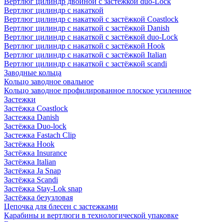
Вертлюг цилиндр двойной с застёжкой duo-Lock
Вертлюг цилиндр с накаткой
Вертлюг цилиндр с накаткой с застёжкой Coastlock
Вертлюг цилиндр с накаткой с застёжкой Danish
Вертлюг цилиндр с накаткой с застёжкой duo-Lock
Вертлюг цилиндр с накаткой с застёжкой Hook
Вертлюг цилиндр с накаткой с застёжкой Italian
Вертлюг цилиндр с накаткой с застёжкой scandi
Заводные кольца
Кольцо заводное овальное
Кольцо заводное профилированное плоское усиленное
Застежки
Застёжка Coastlock
Застежка Danish
Застёжка Duo-lock
Застежка Fastach Clip
Застёжка Hook
Застёжка Insurance
Застёжка Italian
Застёжка Ja Snap
Застёжка Scandi
Застёжка Stay-Lok snap
Застёжка безузловая
Цепочка для блесен с застежками
Карабины и вертлюги в технологической упаковке