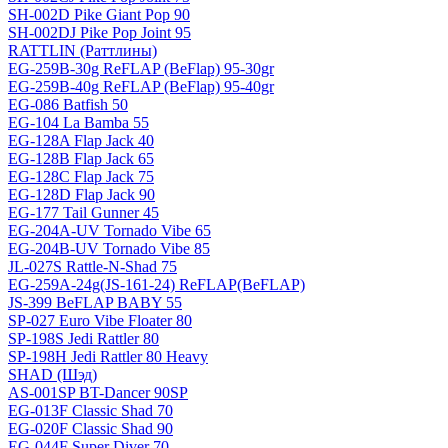
SH-002D Pike Giant Pop 90
SH-002DJ Pike Pop Joint 95
RATTLIN (Раттлины)
EG-259B-30g ReFLAP (BeFlap) 95-30gr
EG-259B-40g ReFLAP (BeFlap) 95-40gr
EG-086 Batfish 50
EG-104 La Bamba 55
EG-128A Flap Jack 40
EG-128B Flap Jack 65
EG-128C Flap Jack 75
EG-128D Flap Jack 90
EG-177 Tail Gunner 45
EG-204A-UV Tornado Vibe 65
EG-204B-UV Tornado Vibe 85
JL-027S Rattle-N-Shad 75
EG-259A-24g(JS-161-24) ReFLAP(BeFLAP)
JS-399 BeFLAP BABY 55
SP-027 Euro Vibe Floater 80
SP-198S Jedi Rattler 80
SP-198H Jedi Rattler 80 Heavy
SHAD (Шэд)
AS-001SP BT-Dancer 90SP
EG-013F Classic Shad 70
EG-020F Classic Shad 90
EG-044F Super Diver 70