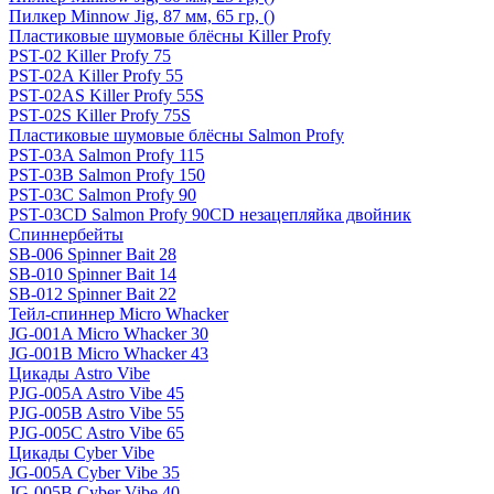
Пилкер Minnow Jig, 87 мм, 65 гр, ()
Пластиковые шумовые блёсны Killer Profy
PST-02 Killer Profy 75
PST-02A Killer Profy 55
PST-02AS Killer Profy 55S
PST-02S Killer Profy 75S
Пластиковые шумовые блёсны Salmon Profy
PST-03A Salmon Profy 115
PST-03B Salmon Profy 150
PST-03C Salmon Profy 90
PST-03CD Salmon Profy 90CD незацепляйка двойник
Спиннербейты
SB-006 Spinner Bait 28
SB-010 Spinner Bait 14
SB-012 Spinner Bait 22
Тейл-спиннер Micro Whacker
JG-001A Micro Whacker 30
JG-001B Micro Whacker 43
Цикады Astro Vibe
PJG-005A Astro Vibe 45
PJG-005B Astro Vibe 55
PJG-005C Astro Vibe 65
Цикады Cyber Vibe
JG-005A Cyber Vibe 35
JG-005B Cyber Vibe 40