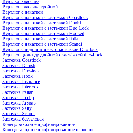
Вертлюг классика
Вертлюг классика тройной
Вертлюг с накаткой
Вертлюг с накаткой с застежкой Coastlock
Вертлюг с накаткой с застежкой Danish
Вертлюг с накаткой с застежкой Duo-Lock
Вертлюг с накаткой с застежкой Hooked
Вертлюг с накаткой с застежкой Italian
Вертлюг с накаткой с застежкой Scandi
Вертлюг с подшипником с застежкой Duo-lock
Вертлюг цилиндр двойной с застёжкой duo-Lock
Застежка Coastlock
Застежка Danish
Застежка Duo-lock
Застежка Hook
Застежка Insurance
Застежка Interlock
Застежка Italian
Застежка Ja clip
Застежка Ja snap
Застежка Safty
Застежка Scandi
Застежка безузловая
Кольцо заводное профилированное
Кольцо заводное профилированное овальное