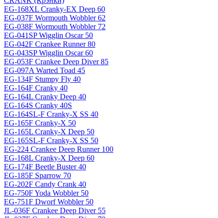
CRANK (Крэнки)
EG-168XL Cranky-EX Deep 60
EG-037F Wormouth Wobbler 62
EG-038F Wormouth Wobbler 72
EG-041SP Wigglin Oscar 50
EG-042F Crankee Runner 80
EG-043SP Wigglin Oscar 60
EG-053F Crankee Deep Diver 85
EG-097A Warted Toad 45
EG-134F Stumpy Fly 40
EG-164F Cranky 40
EG-164L Cranky Deep 40
EG-164S Cranky 40S
EG-164SL-F Cranky-X SS 40
EG-165F Cranky-X 50
EG-165L Cranky-X Deep 50
EG-165SL-F Cranky-X SS 50
EG-224 Crankee Deep Runner 100
EG-168L Cranky-X Deep 60
EG-174F Beetle Buster 40
EG-185F Sparrow 70
EG-202F Candy Crank 40
EG-750F Yoda Wobbler 50
EG-751F Dworf Wobbler 50
JL-036F Crankee Deep Diver 55