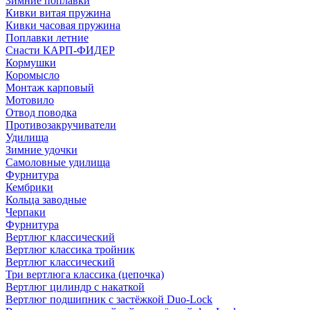
Зимние поплавки
Кивки витая пружина
Кивки часовая пружина
Поплавки летние
Снасти КАРП-ФИДЕР
Кормушки
Коромысло
Монтаж карповый
Мотовило
Отвод поводка
Противозакручиватели
Удилища
Зимние удочки
Самоловные удилища
Фурнитура
Кембрики
Кольца заводные
Черпаки
Фурнитура
Вертлюг классический
Вертлюг классика тройник
Вертлюг классический
Три вертлюга классика (цепочка)
Вертлюг цилиндр с накаткой
Вертлюг подшипник с застёжкой Duo-Lock