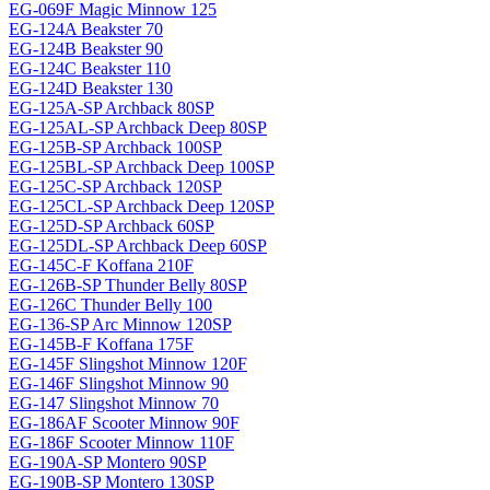
EG-069F Magiс Minnow 125
EG-124A Beakster 70
EG-124B Beakster 90
EG-124C Beakster 110
EG-124D Beakster 130
EG-125A-SP Archback 80SP
EG-125AL-SP Archback Deep 80SP
EG-125B-SP Archback 100SP
EG-125BL-SP Archback Deep 100SP
EG-125C-SP Archback 120SP
EG-125CL-SP Archback Deep 120SP
EG-125D-SP Archback 60SP
EG-125DL-SP Archback Deep 60SP
EG-145C-F Koffana 210F
EG-126B-SP Thunder Belly 80SP
EG-126C Thunder Belly 100
EG-136-SP Arc Minnow 120SP
EG-145B-F Koffana 175F
EG-145F Slingshot Minnow 120F
EG-146F Slingshot Minnow 90
EG-147 Slingshot Minnow 70
EG-186AF Scooter Minnow 90F
EG-186F Scooter Minnow 110F
EG-190A-SP Montero 90SP
EG-190B-SP Montero 130SP