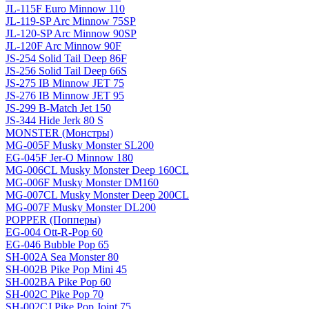
JL-115F Euro Minnow 110
JL-119-SP Arc Minnow 75SP
JL-120-SP Arc Minnow 90SP
JL-120F Arc Minnow 90F
JS-254 Solid Tail Deep 86F
JS-256 Solid Tail Deep 66S
JS-275 IB Minnow JET 75
JS-276 IB Minnow JET 95
JS-299 B-Match Jet 150
JS-344 Hide Jerk 80 S
MONSTER (Монстры)
MG-005F Musky Monster SL200
EG-045F Jer-O Minnow 180
MG-006CL Musky Monster Deep 160CL
MG-006F Musky Monster DM160
MG-007CL Musky Monster Deep 200CL
MG-007F Musky Monster DL200
POPPER (Попперы)
EG-004 Ott-R-Pop 60
EG-046 Bubble Pop 65
SH-002A Sea Monster 80
SH-002B Pike Pop Mini 45
SH-002BA Pike Pop 60
SH-002C Pike Pop 70
SH-002CJ Pike Pop Joint 75