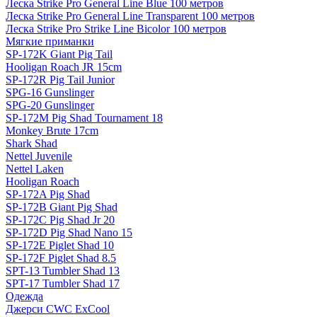
Леска Strike Pro General Line Blue 100 метров
Леска Strike Pro General Line Transparent 100 метров
Леска Strike Pro Strike Line Bicolor 100 метров
Мягкие приманки
SP-172K Giant Pig Tail
Hooligan Roach JR 15cm
SP-172R Pig Tail Junior
SPG-16 Gunslinger
SPG-20 Gunslinger
SP-172M Pig Shad Tournament 18
Monkey Brute 17cm
Shark Shad
Nettel Juvenile
Nettel Laken
Hooligan Roach
SP-172A Pig Shad
SP-172B Giant Pig Shad
SP-172C Pig Shad Jr 20
SP-172D Pig Shad Nano 15
SP-172E Piglet Shad 10
SP-172F Piglet Shad 8.5
SPT-13 Tumbler Shad 13
SPT-17 Tumbler Shad 17
Одежда
Джерси CWC ExCool