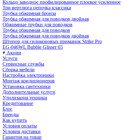
Кольцо заводное профилированное плоское усиленное
Три вертлюга цепочка классика
Трубка обжимная бронза
Трубка обжимная для поводков двойная
Обжимные трубки для поводков
Трубка обжимная для поводков
Трубка обжимная для поводков двойная
Штопор для силиконовых приманок Strike Pro
EG-046WL Bubble Glisser 65
Акции
Услуги
Сервисные службы
Сборка мебели
Настройка электроники
Монтаж кондиционеров
Установка сантехники
Дополнительные услуги
Утилизация техники
Кредитование
Блог
Бренды
Как купить
Условия оплаты
Условия доставки
Гарантия на товар