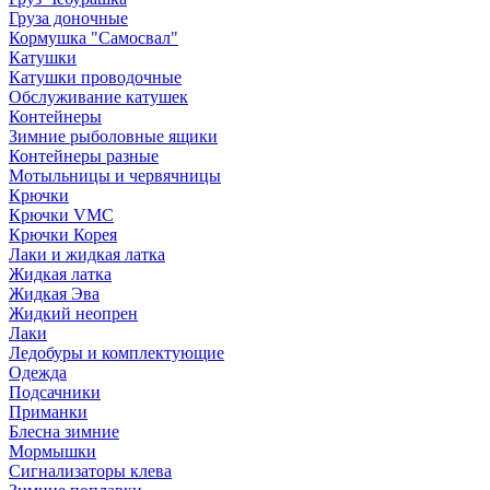
Груза доночные
Кормушка "Самосвал"
Катушки
Катушки проводочные
Обслуживание катушек
Контейнеры
Зимние рыболовные ящики
Контейнеры разные
Мотыльницы и червячницы
Крючки
Крючки VMC
Крючки Корея
Лаки и жидкая латка
Жидкая латка
Жидкая Эва
Жидкий неопрен
Лаки
Ледобуры и комплектующие
Одежда
Подсачники
Приманки
Блесна зимние
Мормышки
Сигнализаторы клева