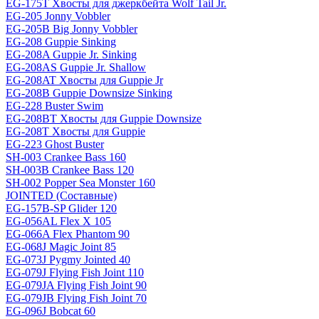
EG-175T Хвосты для джеркбейта Wolf Tail Jr.
EG-205 Jonny Vobbler
EG-205B Big Jonny Vobbler
EG-208 Guppie Sinking
EG-208A Guppie Jr. Sinking
EG-208AS Guppie Jr. Shallow
EG-208AT Хвосты для Guppie Jr
EG-208B Guppie Downsize Sinking
EG-228 Buster Swim
EG-208BT Хвосты для Guppie Downsize
EG-208T Хвосты для Guppie
EG-223 Ghost Buster
SH-003 Crankee Bass 160
SH-003B Crankee Bass 120
SH-002 Popper Sea Monster 160
JOINTED (Составные)
EG-157B-SP Glider 120
EG-056AL Flex X 105
EG-066A Flex Phantom 90
EG-068J Magic Joint 85
EG-073J Pygmy Jointed 40
EG-079J Flying Fish Joint 110
EG-079JA Flying Fish Joint 90
EG-079JB Flying Fish Joint 70
EG-096J Bobcat 60