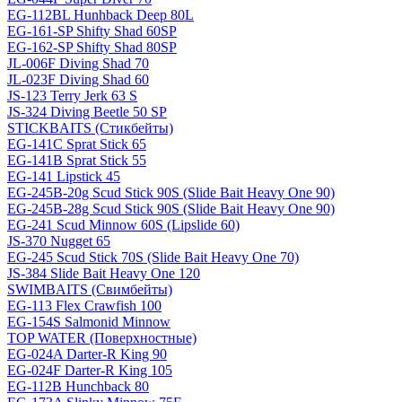
EG-112BL Hunhback Deep 80L
EG-161-SP Shifty Shad 60SP
EG-162-SP Shifty Shad 80SP
JL-006F Diving Shad 70
JL-023F Diving Shad 60
JS-123 Terry Jerk 63 S
JS-324 Diving Beetle 50 SP
STICKBAITS (Стикбейты)
EG-141C Sprat Stick 65
EG-141B Sprat Stick 55
EG-141 Lipstick 45
EG-245B-20g Scud Stick 90S (Slide Bait Heavy One 90)
EG-245B-28g Scud Stick 90S (Slide Bait Heavy One 90)
EG-241 Scud Minnow 60S (Lipslide 60)
JS-370 Nugget 65
EG-245 Scud Stick 70S (Slide Bait Heavy One 70)
JS-384 Slide Bait Heavy One 120
SWIMBAITS (Свимбейты)
EG-113 Flex Crawfish 100
EG-154S Salmonid Minnow
TOP WATER (Поверхностные)
EG-024A Darter-R King 90
EG-024F Darter-R King 105
EG-112B Hunchback 80