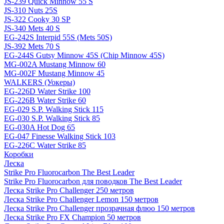
JS-239 Quick Minnow 55 S
JS-310 Nuts 25S
JS-322 Cooky 30 SP
JS-340 Mets 40 S
EG-242S Interpid 55S (Mets 50S)
JS-392 Mets 70 S
EG-244S Gutsy Minnow 45S (Chip Minnow 45S)
MG-002A Mustang Minnow 60
MG-002F Mustang Minnow 45
WALKERS (Уокеры)
EG-226D Water Strike 100
EG-226B Water Strike 60
EG-029 S.P. Walking Stick 115
EG-030 S.P. Walking Stick 85
EG-030A Hot Dog 65
EG-047 Finesse Walking Stick 103
EG-226C Water Strike 85
Коробки
Леска
Strike Pro Fluorocarbon The Best Leader
Strike Pro Fluorocarbon для поводков The Best Leader
Леска Strike Pro Challenger 250 метров
Леска Strike Pro Challenger Lemon 150 метров
Леска Strike Pro Challenger прозрачная флюо 150 метров
Леска Strike Pro FX Champion 50 метров