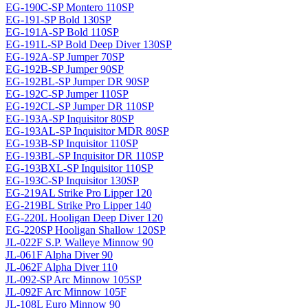
EG-190C-SP Montero 110SP
EG-191-SP Bold 130SP
EG-191A-SP Bold 110SP
EG-191L-SP Bold Deep Diver 130SP
EG-192A-SP Jumper 70SP
EG-192B-SP Jumper 90SP
EG-192BL-SP Jumper DR 90SP
EG-192C-SP Jumper 110SP
EG-192CL-SP Jumper DR 110SP
EG-193A-SP Inquisitor 80SP
EG-193AL-SP Inquisitor MDR 80SP
EG-193B-SP Inquisitor 110SP
EG-193BL-SP Inquisitor DR 110SP
EG-193BXL-SP Inquisitor 110SP
EG-193C-SP Inquisitor 130SP
EG-219AL Strike Pro Lipper 120
EG-219BL Strike Pro Lipper 140
EG-220L Hooligan Deep Diver 120
EG-220SP Hooligan Shallow 120SP
JL-022F S.P. Walleye Minnow 90
JL-061F Alpha Diver 90
JL-062F Alpha Diver 110
JL-092-SP Arc Minnow 105SP
JL-092F Arc Minnow 105F
JL-108L Euro Minnow 90