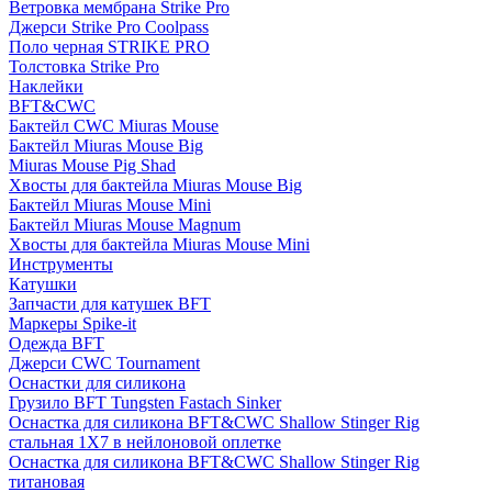
Ветровка мембрана Strike Pro
Джерси Strike Pro Coolpass
Поло черная STRIKE PRO
Толстовка Strike Pro
Наклейки
BFT&CWC
Бактейл CWC Miuras Mouse
Бактейл Miuras Mouse Big
Miuras Mouse Pig Shad
Хвосты для бактейла Miuras Mouse Big
Бактейл Miuras Mouse Mini
Бактейл Miuras Mouse Magnum
Хвосты для бактейла Miuras Mouse Mini
Инструменты
Катушки
Запчасти для катушек BFT
Маркеры Spike-it
Одежда BFT
Джерси CWC Tournament
Оснастки для силикона
Грузило BFT Tungsten Fastach Sinker
Оснастка для силикона BFT&CWC Shallow Stinger Rig
стальная 1X7 в нейлоновой оплетке
Оснастка для силикона BFT&CWC Shallow Stinger Rig
титановая