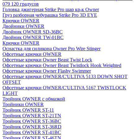
079 120 градусов
Головка джигерная Strike Pro шар кр-к Owner
Груз разборная чебурашка Strike Pro 3D EYE
Крючки OWNER
Двойники OWNER
Двойник OWNER SD-36BC
Двойник OWNER TW-01BC
Крючки OWNER
Оснастка для силикона Owner Pro Wire Stinger
Офсетные крючки OWNER
Офсетные крючки Owner Beast Twist Lock
Офсетные крючки Owner Beast Twistlock Hook Weighted
Офсетные крючки Owner Flashy Swimmer
Офсетные крючки OWNER/C'ULTIVA 5133 DOWN SHOT
OFFSET
Офсетные крючки OWNER/C'ULTIVA 5167 TWISTLOCK
LIGHT
Тройник OWNER с обмазкой
Тройники OWNER
Тройник OWNER ST-11
Тройник OWNER ST-21TN
Тройник OWNER ST-36BC
Тройник OWNER ST-36RD
Тройник OWNER ST-41BC
Тройник OWNER ST-46TN