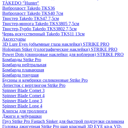
TAKEDO "Hunter"
Виброхвост Takedo TKS36
Виброхвост Takedo TKS40 7см
Твистер Takedo TKS47 7,5см
Твистер-минога Takedo TKS3805 7,5см
Твистер-Турбо Takedo TKS3802 7,5см
Червь искусственный Takedo TKS11 13см
Аксессуары
3D Lure Eyes (объемные глаза наклейки) STRIKE PRO
Hologram Stiker (голографические наклейки) STRIKE PRO
Power Dots (свинцовые наклейки для воблеров) STRIKE PRO
Бомбарды Strike Pro
Бомбарда нейтральная
Бомбарда плавающая
Бомбарда тонущая
Бусины и кембрики силиконовые Strike Pro
Лепесток с вертлюгом Strike Pro
Spinner Blade Comet 3
Spinner Blade Comet 4
Spinner Blade Long 3
Spinner Blade Long 4
Клипсы для троллинга
Джиги и чебурашки
Груз Strike Pro Fastach Sinker для быстрой подгрузки силикона
Головка джигерная Strike Pro шар красный 3D EYE кр-к VD-