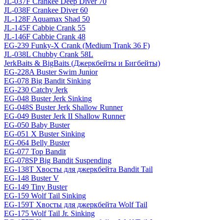
JL-037F Crankee Deep Diver 70
JL-038F Crankee Diver 60
JL-128F Aquamax Shad 50
JL-145F Cabbie Crank 55
JL-146F Cabbie Crank 48
EG-239 Funky-X Crank (Medium Trank 36 F)
JL-038L Chubby Crank 58L
JerkBaits & BigBaits (Джеркбейты и Бигбейты)
EG-228A Buster Swim Junior
EG-078 Big Bandit Sinking
EG-230 Catchy Jerk
EG-048 Buster Jerk Sinking
EG-048S Buster Jerk Shallow Runner
EG-049 Buster Jerk II Shallow Runner
EG-050 Baby Buster
EG-051 X Buster Sinking
EG-064 Belly Buster
EG-077 Top Bandit
EG-078SP Big Bandit Suspending
EG-138T Хвосты для джеркбейта Bandit Tail
EG-148 Buster V
EG-149 Tiny Buster
EG-159 Wolf Tail Sinking
EG-159T Хвосты для джеркбейта Wolf Tail
EG-175 Wolf Tail Jr. Sinking