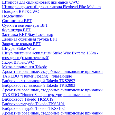
Штопора для силиконовых приманок CWC
Штопор огруженый для силикона Flexhead Pike Medium
Поводки BFT&CWC
Подсачники
Спиннинги BFT
Сумки и контейнеры BFT
Фурнитура BFT
Застежка BFT Stay-Lock snap
Двойная обжимная трубка BFT
Заводные кольца BFT
Шнуры Strike Wire
Шнур плетеный 4-жильный Strike Wire Extreme 135m -
mossgreen (темно-зеленый)
Якоря BFT&CWC
Мягкие приманки Takedo
Ароматизированные, съедобные силиконовые приманки
TAKEDO "Hunter Floating", плавающие
Виброхвост плавающий Takedo TKS2892
Виброхвост плавающий Takedo TKS2893
Ароматизированные, съедобные силиконовые приманки
TAKEDO "Hunter Salt", структурированные солью
Виброхвост Takedo TKS5019
Виброхвост-турбо Takedo TKS3101
Виброхвост-турбо Takedo TKS3102
Ароматизированные, съедобные силиконовые приманки