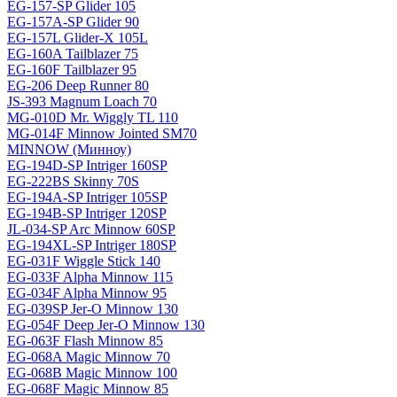
EG-157-SP Glider 105
EG-157A-SP Glider 90
EG-157L Glider-X 105L
EG-160A Tailblazer 75
EG-160F Tailblazer 95
EG-206 Deep Runner 80
JS-393 Magnum Loach 70
MG-010D Mr. Wiggly TL 110
MG-014F Minnow Jointed SM70
MINNOW (Минноу)
EG-194D-SP Intriger 160SP
EG-222BS Skinny 70S
EG-194A-SP Intriger 105SP
EG-194B-SP Intriger 120SP
JL-034-SP Arc Minnow 60SP
EG-194XL-SP Intriger 180SP
EG-031F Wiggle Stick 140
EG-033F Alpha Minnow 115
EG-034F Alpha Minnow 95
EG-039SP Jer-O Minnow 130
EG-054F Deep Jer-O Minnow 130
EG-063F Flash Minnow 85
EG-068A Magic Minnow 70
EG-068B Magic Minnow 100
EG-068F Magic Minnow 85