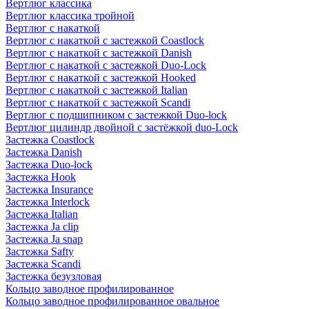
Вертлюг классика
Вертлюг классика тройной
Вертлюг с накаткой
Вертлюг с накаткой с застежкой Coastlock
Вертлюг с накаткой с застежкой Danish
Вертлюг с накаткой с застежкой Duo-Lock
Вертлюг с накаткой с застежкой Hooked
Вертлюг с накаткой с застежкой Italian
Вертлюг с накаткой с застежкой Scandi
Вертлюг с подшипником с застежкой Duo-lock
Вертлюг цилиндр двойной с застёжкой duo-Lock
Застежка Coastlock
Застежка Danish
Застежка Duo-lock
Застежка Hook
Застежка Insurance
Застежка Interlock
Застежка Italian
Застежка Ja clip
Застежка Ja snap
Застежка Safty
Застежка Scandi
Застежка безузловая
Кольцо заводное профилированное
Кольцо заводное профилированное овальное