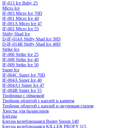
IF-013 Ice Baby 25
Micro Ice
IF-003 Micro Ice 70D
IF-001 Micro Ice 40
IF-001A Micro Ice 47
IF-002 Micro Ice 55
Shifty Shad Ice
D-IF-014A Shifty Shad Ice 30D
D-IF-014B Shifty Shad Ice 40D
Strike Ice
IF-006 Strike Ice 25
IF-008 Strike Ice 40
IF-009 Strike Ice 50
Super Ice
IF-004C Super Ice 70D
IF-004A Super Ice 40
IF-004A1 Super Ice 47
IF-004B Super Ice 55
Тройники с обмазкой
Тройник облитой с каплей и камнем
Тройник облитой с каплей и окуневым глазом
Хвосты для балансиров
Блёсны
Блесна колеблющаяся Buster Spoon 140
Блесна колеблющаяся KILLER PROFY 115