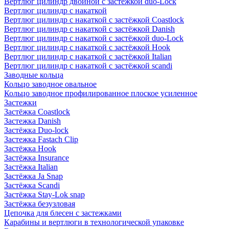
Вертлюг цилиндр двойной с застёжкой duo-Lock
Вертлюг цилиндр с накаткой
Вертлюг цилиндр с накаткой с застёжкой Coastlock
Вертлюг цилиндр с накаткой с застёжкой Danish
Вертлюг цилиндр с накаткой с застёжкой duo-Lock
Вертлюг цилиндр с накаткой с застёжкой Hook
Вертлюг цилиндр с накаткой с застёжкой Italian
Вертлюг цилиндр с накаткой с застёжкой scandi
Заводные кольца
Кольцо заводное овальное
Кольцо заводное профилированное плоское усиленное
Застежки
Застёжка Coastlock
Застежка Danish
Застёжка Duo-lock
Застежка Fastach Clip
Застёжка Hook
Застёжка Insurance
Застёжка Italian
Застёжка Ja Snap
Застёжка Scandi
Застёжка Stay-Lok snap
Застёжка безузловая
Цепочка для блесен с застежками
Карабины и вертлюги в технологической упаковке