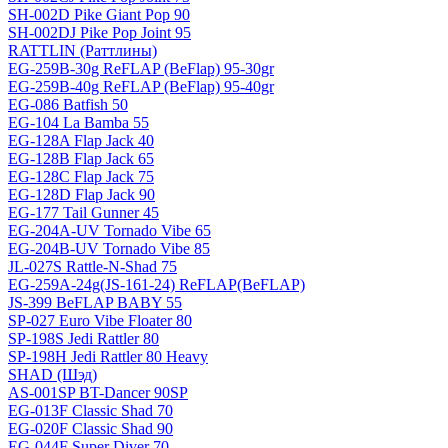
SH-002D Pike Giant Pop 90
SH-002DJ Pike Pop Joint 95
RATTLIN (Раттлины)
EG-259B-30g ReFLAP (BeFlap) 95-30gr
EG-259B-40g ReFLAP (BeFlap) 95-40gr
EG-086 Batfish 50
EG-104 La Bamba 55
EG-128A Flap Jack 40
EG-128B Flap Jack 65
EG-128C Flap Jack 75
EG-128D Flap Jack 90
EG-177 Tail Gunner 45
EG-204A-UV Tornado Vibe 65
EG-204B-UV Tornado Vibe 85
JL-027S Rattle-N-Shad 75
EG-259A-24g(JS-161-24) ReFLAP(BeFLAP)
JS-399 BeFLAP BABY 55
SP-027 Euro Vibe Floater 80
SP-198S Jedi Rattler 80
SP-198H Jedi Rattler 80 Heavy
SHAD (Шэд)
AS-001SP BT-Dancer 90SP
EG-013F Classic Shad 70
EG-020F Classic Shad 90
EG-044F Super Diver 70