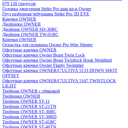
079 120 градусов
Головка джигерная Strike Pro шар кр-к Owner
Груз разборная чебурашка Strike Pro 3D EYE
Крючки OWNER
Двойники OWNER
Двойник OWNER SD-36BC
Двойник OWNER TW-01BC
Крючки OWNER
Оснастка для силикона Owner Pro Wire Stinger
Офсетные крючки OWNER
Офсетные крючки Owner Beast Twist Lock
Офсетные крючки Owner Beast Twistlock Hook Weighted
Офсетные крючки Owner Flashy Swimmer
Офсетные крючки OWNER/C'ULTIVA 5133 DOWN SHOT
OFFSET
Офсетные крючки OWNER/C'ULTIVA 5167 TWISTLOCK
LIGHT
Тройник OWNER с обмазкой
Тройники OWNER
Тройник OWNER ST-11
Тройник OWNER ST-21TN
Тройник OWNER ST-36BC
Тройник OWNER ST-36RD
Тройник OWNER ST-41BC
Тройник OWNER ST-46TN