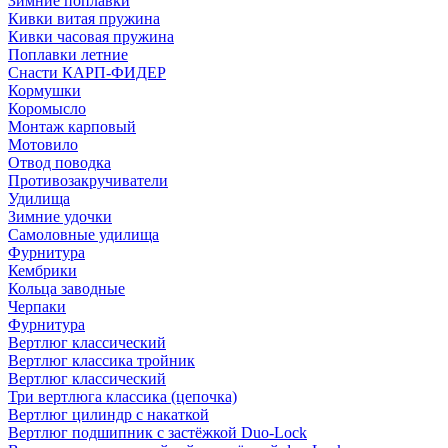
Зимние поплавки
Кивки витая пружина
Кивки часовая пружина
Поплавки летние
Снасти КАРП-ФИДЕР
Кормушки
Коромысло
Монтаж карповый
Мотовило
Отвод поводка
Противозакручиватели
Удилища
Зимние удочки
Самоловные удилища
Фурнитура
Кембрики
Кольца заводные
Черпаки
Фурнитура
Вертлюг классический
Вертлюг классика тройник
Вертлюг классический
Три вертлюга классика (цепочка)
Вертлюг цилиндр с накаткой
Вертлюг подшипник с застёжкой Duo-Lock