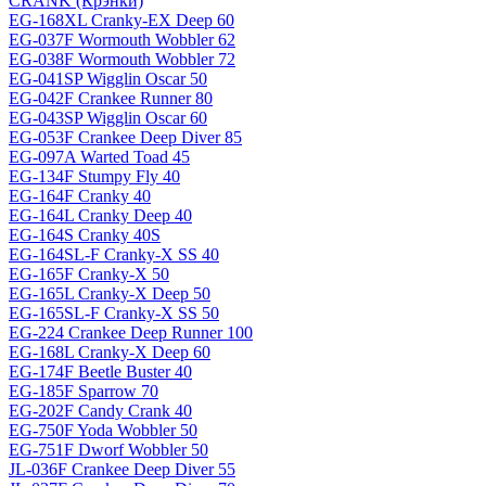
CRANK (Крэнки)
EG-168XL Cranky-EX Deep 60
EG-037F Wormouth Wobbler 62
EG-038F Wormouth Wobbler 72
EG-041SP Wigglin Oscar 50
EG-042F Crankee Runner 80
EG-043SP Wigglin Oscar 60
EG-053F Crankee Deep Diver 85
EG-097A Warted Toad 45
EG-134F Stumpy Fly 40
EG-164F Cranky 40
EG-164L Cranky Deep 40
EG-164S Cranky 40S
EG-164SL-F Cranky-X SS 40
EG-165F Cranky-X 50
EG-165L Cranky-X Deep 50
EG-165SL-F Cranky-X SS 50
EG-224 Crankee Deep Runner 100
EG-168L Cranky-X Deep 60
EG-174F Beetle Buster 40
EG-185F Sparrow 70
EG-202F Candy Crank 40
EG-750F Yoda Wobbler 50
EG-751F Dworf Wobbler 50
JL-036F Crankee Deep Diver 55