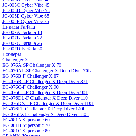
JG-005C Cyber Vibe 45
JG-005D Cyber Vibe 55
JG-005E Cyber Vibe 65
JG-005F Cyber Vibe 75
Цикады Farfalla
JG-007A Farfalla 18
JG-007B Farfalla 22
JG-007C Farfalla 26
JG-007D Farfalla 30
Воблеры
Challenger X
EG-076A-SP Challenger X 70
EG-076AL-SP Challenger X Deep Diver 70L
EG-076B-F Challenger X 87
EG-076BL-F Challenger X Deep Diver 87L
EG-076C-F Challenger X 90
EG-076CL-F Challenger X Deep Diver 90L
EG-076DL-F Challenger X Deep Diver 110
EG-076DXL-F Challenger X Deep Diver 110L
EG-076EL Challenger X Deep Diver 140L
EG-076FXL Challenger X Deep Diver 180L
EG-081A Supersonic 60
EG-081B Supersonic 70
EG-081C Supersonic 80