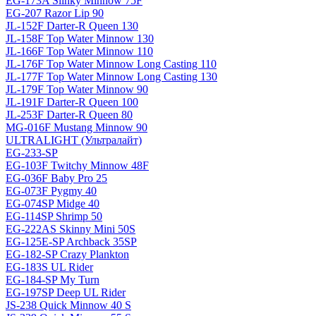
EG-173A Slinky Minnow 75F
EG-207 Razor Lip 90
JL-152F Darter-R Queen 130
JL-158F Top Water Minnow 130
JL-166F Top Water Minnow 110
JL-176F Top Water Minnow Long Casting 110
JL-177F Top Water Minnow Long Casting 130
JL-179F Top Water Minnow 90
JL-191F Darter-R Queen 100
JL-253F Darter-R Queen 80
MG-016F Mustang Minnow 90
ULTRALIGHT (Ультралайт)
EG-233-SP
EG-103F Twitchy Minnow 48F
EG-036F Baby Pro 25
EG-073F Pygmy 40
EG-074SP Midge 40
EG-114SP Shrimp 50
EG-222AS Skinny Mini 50S
EG-125E-SP Archback 35SP
EG-182-SP Crazy Plankton
EG-183S UL Rider
EG-184-SP My Turn
EG-197SP Deep UL Rider
JS-238 Quick Minnow 40 S