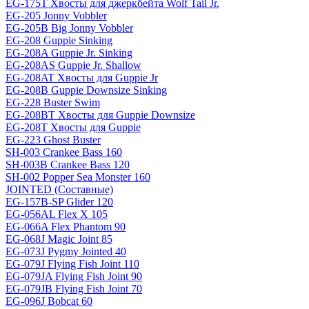
EG-175T Хвосты для джеркбейта Wolf Tail Jr.
EG-205 Jonny Vobbler
EG-205B Big Jonny Vobbler
EG-208 Guppie Sinking
EG-208A Guppie Jr. Sinking
EG-208AS Guppie Jr. Shallow
EG-208AT Хвосты для Guppie Jr
EG-208B Guppie Downsize Sinking
EG-228 Buster Swim
EG-208BT Хвосты для Guppie Downsize
EG-208T Хвосты для Guppie
EG-223 Ghost Buster
SH-003 Crankee Bass 160
SH-003B Crankee Bass 120
SH-002 Popper Sea Monster 160
JOINTED (Составные)
EG-157B-SP Glider 120
EG-056AL Flex X 105
EG-066A Flex Phantom 90
EG-068J Magic Joint 85
EG-073J Pygmy Jointed 40
EG-079J Flying Fish Joint 110
EG-079JA Flying Fish Joint 90
EG-079JB Flying Fish Joint 70
EG-096J Bobcat 60