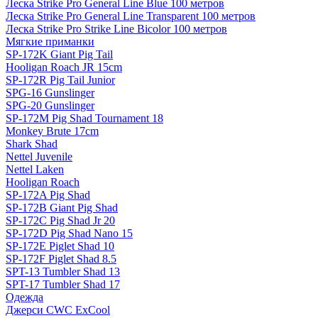
Леска Strike Pro General Line Blue 100 метров
Леска Strike Pro General Line Transparent 100 метров
Леска Strike Pro Strike Line Bicolor 100 метров
Мягкие приманки
SP-172K Giant Pig Tail
Hooligan Roach JR 15cm
SP-172R Pig Tail Junior
SPG-16 Gunslinger
SPG-20 Gunslinger
SP-172M Pig Shad Tournament 18
Monkey Brute 17cm
Shark Shad
Nettel Juvenile
Nettel Laken
Hooligan Roach
SP-172A Pig Shad
SP-172B Giant Pig Shad
SP-172C Pig Shad Jr 20
SP-172D Pig Shad Nano 15
SP-172E Piglet Shad 10
SP-172F Piglet Shad 8.5
SPT-13 Tumbler Shad 13
SPT-17 Tumbler Shad 17
Одежда
Джерси CWC ExCool