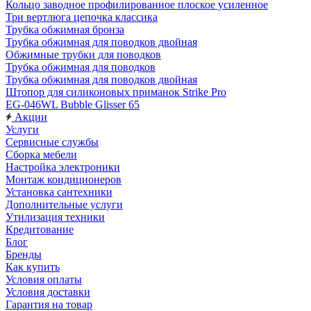
Кольцо заводное профилированное плоское усиленное
Три вертлюга цепочка классика
Трубка обжимная бронза
Трубка обжимная для поводков двойная
Обжимные трубки для поводков
Трубка обжимная для поводков
Трубка обжимная для поводков двойная
Штопор для силиконовых приманок Strike Pro
EG-046WL Bubble Glisser 65
Акции
Услуги
Сервисные службы
Сборка мебели
Настройка электроники
Монтаж кондиционеров
Установка сантехники
Дополнительные услуги
Утилизация техники
Кредитование
Блог
Бренды
Как купить
Условия оплаты
Условия доставки
Гарантия на товар