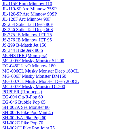
JL-115F Euro Minnow 110
JL-119-SP Arc Minnow 75SP
JL-120-SP Arc Minnow 90SP
JL-120F Arc Minnow 90F
JS-254 Solid Tail Deep 86F
JS-256 Solid Tail Deep 66S
JS-275 IB Minnow JET 75
JS-276 IB Minnow JET 95
JS-299 B-Match Jet 150
JS-344 Hide Jerk 80 S
MONSTER (Монстры)
MG-005F Musky Monster SL200
EG-045F Jer-O Minnow 180
MG-006CL Musky Monster Deep 160CL
MG-006F Musky Monster DM160
MG-007CL Musky Monster Deep 200CL
MG-007F Musky Monster DL200
POPPER (Попперы)
EG-004 Ott-R-Pop 60
EG-046 Bubble Pop 65
SH-002A Sea Monster 80
SH-002B Pike Pop Mini 45
SH-002BA Pike Pop 60
SH-002C Pike Pop 70
SH-002CJ Pike Pop Joint 75