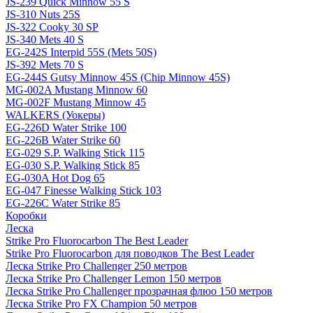
JS-239 Quick Minnow 55 S
JS-310 Nuts 25S
JS-322 Cooky 30 SP
JS-340 Mets 40 S
EG-242S Interpid 55S (Mets 50S)
JS-392 Mets 70 S
EG-244S Gutsy Minnow 45S (Chip Minnow 45S)
MG-002A Mustang Minnow 60
MG-002F Mustang Minnow 45
WALKERS (Уокеры)
EG-226D Water Strike 100
EG-226B Water Strike 60
EG-029 S.P. Walking Stick 115
EG-030 S.P. Walking Stick 85
EG-030A Hot Dog 65
EG-047 Finesse Walking Stick 103
EG-226C Water Strike 85
Коробки
Леска
Strike Pro Fluorocarbon The Best Leader
Strike Pro Fluorocarbon для поводков The Best Leader
Леска Strike Pro Challenger 250 метров
Леска Strike Pro Challenger Lemon 150 метров
Леска Strike Pro Challenger прозрачная флюо 150 метров
Леска Strike Pro FX Champion 50 метров