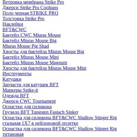
Ветровка мембрана Strike Pro
Джерси Strike Pro Coolpass
Поло черная STRIKE PRO
Толстовка Strike Pro
Наклейки
BFT&CWC
Бактейл CWC Miuras Mouse
Бактейл Miuras Mouse Big
Miuras Mouse Pig Shad
Хвосты для бактейла Miuras Mouse Big
Бактейл Miuras Mouse Mini
Бактейл Miuras Mouse Magnum
Хвосты для бактейла Miuras Mouse Mini
Инструменты
Катушки
Запчасти для катушек BFT
Маркеры Spike-it
Одежда BFT
Джерси CWC Tournament
Оснастки для силикона
Грузило BFT Tungsten Fastach Sinker
Оснастка для силикона BFT&CWC Shallow Stinger Rig
стальная 1X7 в нейлоновой оплетке
Оснастка для силикона BFT&CWC Shallow Stinger Rig
титановая