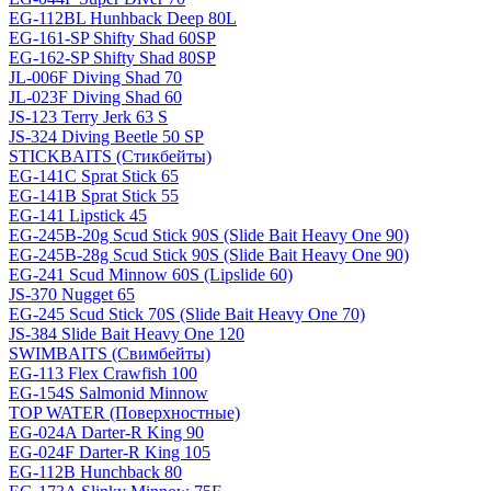
EG-112BL Hunhback Deep 80L
EG-161-SP Shifty Shad 60SP
EG-162-SP Shifty Shad 80SP
JL-006F Diving Shad 70
JL-023F Diving Shad 60
JS-123 Terry Jerk 63 S
JS-324 Diving Beetle 50 SP
STICKBAITS (Стикбейты)
EG-141C Sprat Stick 65
EG-141B Sprat Stick 55
EG-141 Lipstick 45
EG-245B-20g Scud Stick 90S (Slide Bait Heavy One 90)
EG-245B-28g Scud Stick 90S (Slide Bait Heavy One 90)
EG-241 Scud Minnow 60S (Lipslide 60)
JS-370 Nugget 65
EG-245 Scud Stick 70S (Slide Bait Heavy One 70)
JS-384 Slide Bait Heavy One 120
SWIMBAITS (Свимбейты)
EG-113 Flex Crawfish 100
EG-154S Salmonid Minnow
TOP WATER (Поверхностные)
EG-024A Darter-R King 90
EG-024F Darter-R King 105
EG-112B Hunchback 80