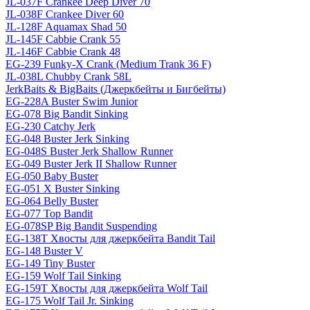
JL-037F Crankee Deep Diver 70
JL-038F Crankee Diver 60
JL-128F Aquamax Shad 50
JL-145F Cabbie Crank 55
JL-146F Cabbie Crank 48
EG-239 Funky-X Crank (Medium Trank 36 F)
JL-038L Chubby Crank 58L
JerkBaits & BigBaits (Джеркбейты и Бигбейты)
EG-228A Buster Swim Junior
EG-078 Big Bandit Sinking
EG-230 Catchy Jerk
EG-048 Buster Jerk Sinking
EG-048S Buster Jerk Shallow Runner
EG-049 Buster Jerk II Shallow Runner
EG-050 Baby Buster
EG-051 X Buster Sinking
EG-064 Belly Buster
EG-077 Top Bandit
EG-078SP Big Bandit Suspending
EG-138T Хвосты для джеркбейта Bandit Tail
EG-148 Buster V
EG-149 Tiny Buster
EG-159 Wolf Tail Sinking
EG-159T Хвосты для джеркбейта Wolf Tail
EG-175 Wolf Tail Jr. Sinking