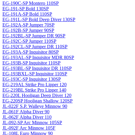
EG-190C-SP Montero 110SP
EG-191-SP Bold 130SP
EG-191A-SP Bold 110SP
EG-191L-SP Bold Deep Diver 130SP
EG-192A-SP Jumper 70SP
EG-192B-SP Jumper 90SP
EG-192BL-SP Jumper DR 90SP
EG-192C-SP Jumper 110SP
EG-192CL-SP Jumper DR 110SP
EG-193A-SP Inquisitor 80SP
EG-193AL-SP Inquisitor MDR 80SP
EG-193B-SP Inquisitor 110SP
EG-193BL-SP Inquisitor DR 110SP
EG-193BXL-SP Inquisitor 110SP
EG-193C-SP Inquisitor 130SP
EG-219AL Strike Pro Lipper 120
EG-219BL Strike Pro Lipper 140
EG-220L Hooligan Deep Diver 120
EG-220SP Hooligan Shallow 120SP
JL-022F S.P. Walleye Minnow 90
JL-061F Alpha Diver 90
JL-062F Alpha Diver 110
JL-092-SP Arc Minnow 105SP
JL-092F Arc Minnow 105F
JL-108L Euro Minnow 90