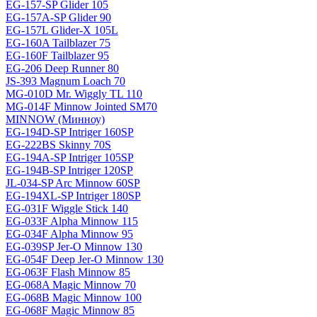
EG-157-SP Glider 105
EG-157A-SP Glider 90
EG-157L Glider-X 105L
EG-160A Tailblazer 75
EG-160F Tailblazer 95
EG-206 Deep Runner 80
JS-393 Magnum Loach 70
MG-010D Mr. Wiggly TL 110
MG-014F Minnow Jointed SM70
MINNOW (Минноу)
EG-194D-SP Intriger 160SP
EG-222BS Skinny 70S
EG-194A-SP Intriger 105SP
EG-194B-SP Intriger 120SP
JL-034-SP Arc Minnow 60SP
EG-194XL-SP Intriger 180SP
EG-031F Wiggle Stick 140
EG-033F Alpha Minnow 115
EG-034F Alpha Minnow 95
EG-039SP Jer-O Minnow 130
EG-054F Deep Jer-O Minnow 130
EG-063F Flash Minnow 85
EG-068A Magic Minnow 70
EG-068B Magic Minnow 100
EG-068F Magic Minnow 85