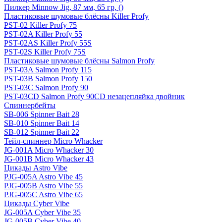
Пилкер Minnow Jig, 87 мм, 65 гр, ()
Пластиковые шумовые блёсны Killer Profy
PST-02 Killer Profy 75
PST-02A Killer Profy 55
PST-02AS Killer Profy 55S
PST-02S Killer Profy 75S
Пластиковые шумовые блёсны Salmon Profy
PST-03A Salmon Profy 115
PST-03B Salmon Profy 150
PST-03C Salmon Profy 90
PST-03CD Salmon Profy 90CD незацепляйка двойник
Спиннербейты
SB-006 Spinner Bait 28
SB-010 Spinner Bait 14
SB-012 Spinner Bait 22
Тейл-спиннер Micro Whacker
JG-001A Micro Whacker 30
JG-001B Micro Whacker 43
Цикады Astro Vibe
PJG-005A Astro Vibe 45
PJG-005B Astro Vibe 55
PJG-005C Astro Vibe 65
Цикады Cyber Vibe
JG-005A Cyber Vibe 35
JG-005B Cyber Vibe 40