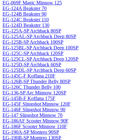
EG-069F Magiс Minnow 125
EG-124A Beakster 70
EG-124B Beakster 90
EG-124C Beakster 110
EG-124D Beakster 130
EG-125A-SP Archback 80SP
EG-125AL-SP Archback Deep 80SP
EG-125B-SP Archback 100SP
EG-125BL-SP Archback Deep 100SP
EG-125C-SP Archback 120SP
EG-125CL-SP Archback Deep 120SP
EG-125D-SP Archback 60SP
EG-125DL-SP Archback Deep 60SP
EG-145C-F Koffana 210F
EG-126B-SP Thunder Belly 80SP
EG-126C Thunder Belly 100
EG-136-SP Arc Minnow 120SP
EG-145B-F Koffana 175F
EG-145F Slingshot Minnow 120F
EG-146F Slingshot Minnow 90
EG-147 Slingshot Minnow 70
EG-186AF Scooter Minnow 90F
EG-186F Scooter Minnow 110F
EG-190A-SP Montero 90SP
EG-190B-SP Montero 130SP