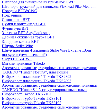
Штопора для силиконовых приманок CWC
Штопор огруженый для силикона Flexhead Pike Medium
Поводки BFT&CWC
Подсачники
Спиннинги BFT
Сумки и контейнеры BFT
Фурнитура BFT
Застежка BFT Stay-Lock snap
Двойная обжимная трубка BFT
Заводные кольца BFT
Шнуры Strike Wire
Шнур плетеный 4-жильный Strike Wire Extreme 135m -
mossgreen (темно-зеленый)
Якоря BFT&CWC
Мягкие приманки Takedo
Ароматизированные, съедобные силиконовые приманки
TAKEDO "Hunter Floating", плавающие
Виброхвост плавающий Takedo TKS2892
Виброхвост плавающий Takedo TKS2893
Ароматизированные, съедобные силиконовые приманки
TAKEDO "Hunter Salt", структурированные солью
Виброхвост Takedo TKS5019
Виброхвост-турбо Takedo TKS3101
Виброхвост-турбо Takedo TKS3102
Ароматизированные, съедобные силиконовые приманки