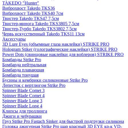
TAKEDO "Hunter"
Виброхвост Takedo TKS36
Виброхвост Takedo TKS40 7см
Твистер Takedo TKS47 7,5см
Твистер-минога Takedo TKS3805 7,5см
Твистер-Турбо Takedo TKS3802 7,5см
Червь искусственный Takedo TKS11 13см
Аксессуары
3D Lure Eyes (объемные глаза наклейки) STRIKE PRO
Hologram Stiker (голографические наклейки) STRIKE PRO
Power Dots (свинцовые наклейки для воблеров) STRIKE PRO
Бомбарды Strike Pro
Бомбарда нейтральная
Бомбарда плавающая
Бомбарда тонущая
Бусины и кембрики силиконовые Strike Pro
Лепесток с вертлюгом Strike Pro
Spinner Blade Comet 3
Spinner Blade Comet 4
Spinner Blade Long 3
Spinner Blade Long 4
Клипсы для троллинга
Джиги и чебурашки
Груз Strike Pro Fastach Sinker для быстрой подгрузки силикона
Головка джигерная Strike Pro шар красный 3D EYE кр-к VD-