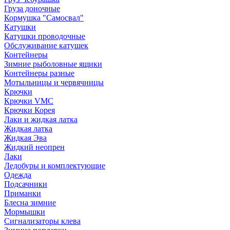
Груза доночные
Кормушка "Самосвал"
Катушки
Катушки проводочные
Обслуживание катушек
Контейнеры
Зимние рыболовные ящики
Контейнеры разные
Мотыльницы и червячницы
Крючки
Крючки VMC
Крючки Корея
Лаки и жидкая латка
Жидкая латка
Жидкая Эва
Жидкий неопрен
Лаки
Ледобуры и комплектующие
Одежда
Подсачники
Приманки
Блесна зимние
Мормышки
Сигнализаторы клева