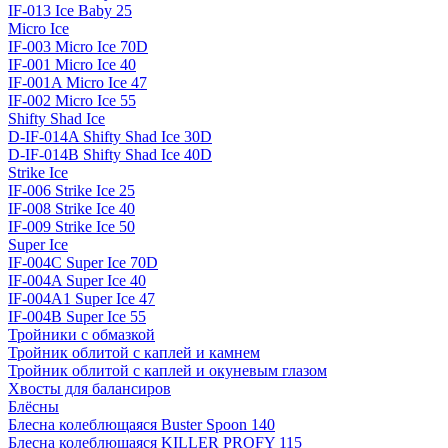
IF-013 Ice Baby 25
Micro Ice
IF-003 Micro Ice 70D
IF-001 Micro Ice 40
IF-001A Micro Ice 47
IF-002 Micro Ice 55
Shifty Shad Ice
D-IF-014A Shifty Shad Ice 30D
D-IF-014B Shifty Shad Ice 40D
Strike Ice
IF-006 Strike Ice 25
IF-008 Strike Ice 40
IF-009 Strike Ice 50
Super Ice
IF-004C Super Ice 70D
IF-004A Super Ice 40
IF-004A1 Super Ice 47
IF-004B Super Ice 55
Тройники с обмазкой
Тройник облитой с каплей и камнем
Тройник облитой с каплей и окуневым глазом
Хвосты для балансиров
Блёсны
Блесна колеблющаяся Buster Spoon 140
Блесна колеблющаяся KILLER PROFY 115