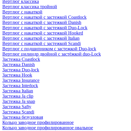
Вертлюг классика
Вертлюг классика тройной
Вертлюг с накаткой
Вертлюг с накаткой с застежкой Coastlock
Вертлюг с накаткой с застежкой Danish
Вертлюг с накаткой с застежкой Duo-Lock
Вертлюг с накаткой с застежкой Hooked
Вертлюг с накаткой с застежкой Italian
Вертлюг с накаткой с застежкой Scandi
Вертлюг с подшипником с застежкой Duo-lock
Вертлюг цилиндр двойной с застёжкой duo-Lock
Застежка Coastlock
Застежка Danish
Застежка Duo-lock
Застежка Hook
Застежка Insurance
Застежка Interlock
Застежка Italian
Застежка Ja clip
Застежка Ja snap
Застежка Safty
Застежка Scandi
Застежка безузловая
Кольцо заводное профилированное
Кольцо заводное профилированное овальное