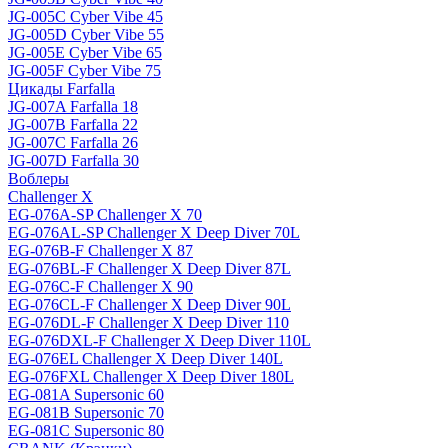
JG-005C Cyber Vibe 45
JG-005D Cyber Vibe 55
JG-005E Cyber Vibe 65
JG-005F Cyber Vibe 75
Цикады Farfalla
JG-007A Farfalla 18
JG-007B Farfalla 22
JG-007C Farfalla 26
JG-007D Farfalla 30
Воблеры
Challenger X
EG-076A-SP Challenger X 70
EG-076AL-SP Challenger X Deep Diver 70L
EG-076B-F Challenger X 87
EG-076BL-F Challenger X Deep Diver 87L
EG-076C-F Challenger X 90
EG-076CL-F Challenger X Deep Diver 90L
EG-076DL-F Challenger X Deep Diver 110
EG-076DXL-F Challenger X Deep Diver 110L
EG-076EL Challenger X Deep Diver 140L
EG-076FXL Challenger X Deep Diver 180L
EG-081A Supersonic 60
EG-081B Supersonic 70
EG-081C Supersonic 80