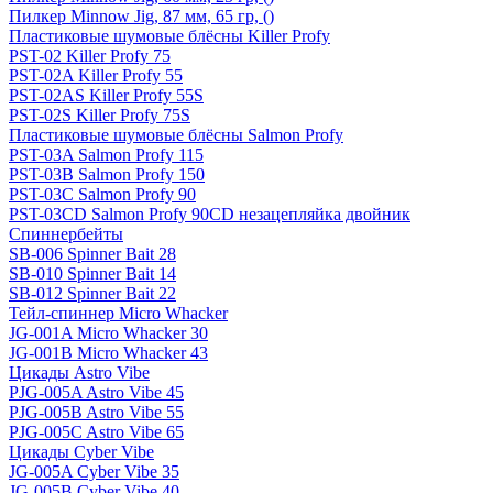
Пилкер Minnow Jig, 87 мм, 65 гр, ()
Пластиковые шумовые блёсны Killer Profy
PST-02 Killer Profy 75
PST-02A Killer Profy 55
PST-02AS Killer Profy 55S
PST-02S Killer Profy 75S
Пластиковые шумовые блёсны Salmon Profy
PST-03A Salmon Profy 115
PST-03B Salmon Profy 150
PST-03C Salmon Profy 90
PST-03CD Salmon Profy 90CD незацепляйка двойник
Спиннербейты
SB-006 Spinner Bait 28
SB-010 Spinner Bait 14
SB-012 Spinner Bait 22
Тейл-спиннер Micro Whacker
JG-001A Micro Whacker 30
JG-001B Micro Whacker 43
Цикады Astro Vibe
PJG-005A Astro Vibe 45
PJG-005B Astro Vibe 55
PJG-005C Astro Vibe 65
Цикады Cyber Vibe
JG-005A Cyber Vibe 35
JG-005B Cyber Vibe 40