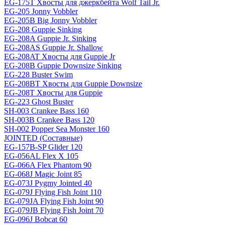
EG-175T Хвосты для джеркбейта Wolf Tail Jr.
EG-205 Jonny Vobbler
EG-205B Big Jonny Vobbler
EG-208 Guppie Sinking
EG-208A Guppie Jr. Sinking
EG-208AS Guppie Jr. Shallow
EG-208AT Хвосты для Guppie Jr
EG-208B Guppie Downsize Sinking
EG-228 Buster Swim
EG-208BT Хвосты для Guppie Downsize
EG-208T Хвосты для Guppie
EG-223 Ghost Buster
SH-003 Crankee Bass 160
SH-003B Crankee Bass 120
SH-002 Popper Sea Monster 160
JOINTED (Составные)
EG-157B-SP Glider 120
EG-056AL Flex X 105
EG-066A Flex Phantom 90
EG-068J Magic Joint 85
EG-073J Pygmy Jointed 40
EG-079J Flying Fish Joint 110
EG-079JA Flying Fish Joint 90
EG-079JB Flying Fish Joint 70
EG-096J Bobcat 60