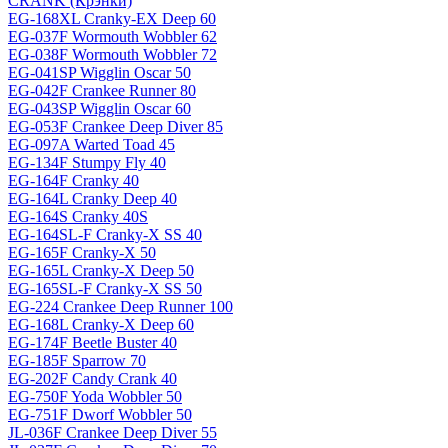
CRANK (Крэнки)
EG-168XL Cranky-EX Deep 60
EG-037F Wormouth Wobbler 62
EG-038F Wormouth Wobbler 72
EG-041SP Wigglin Oscar 50
EG-042F Crankee Runner 80
EG-043SP Wigglin Oscar 60
EG-053F Crankee Deep Diver 85
EG-097A Warted Toad 45
EG-134F Stumpy Fly 40
EG-164F Cranky 40
EG-164L Cranky Deep 40
EG-164S Cranky 40S
EG-164SL-F Cranky-X SS 40
EG-165F Cranky-X 50
EG-165L Cranky-X Deep 50
EG-165SL-F Cranky-X SS 50
EG-224 Crankee Deep Runner 100
EG-168L Cranky-X Deep 60
EG-174F Beetle Buster 40
EG-185F Sparrow 70
EG-202F Candy Crank 40
EG-750F Yoda Wobbler 50
EG-751F Dworf Wobbler 50
JL-036F Crankee Deep Diver 55