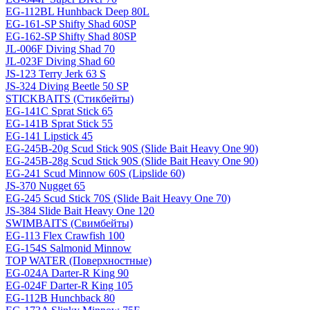
EG-112BL Hunhback Deep 80L
EG-161-SP Shifty Shad 60SP
EG-162-SP Shifty Shad 80SP
JL-006F Diving Shad 70
JL-023F Diving Shad 60
JS-123 Terry Jerk 63 S
JS-324 Diving Beetle 50 SP
STICKBAITS (Стикбейты)
EG-141C Sprat Stick 65
EG-141B Sprat Stick 55
EG-141 Lipstick 45
EG-245B-20g Scud Stick 90S (Slide Bait Heavy One 90)
EG-245B-28g Scud Stick 90S (Slide Bait Heavy One 90)
EG-241 Scud Minnow 60S (Lipslide 60)
JS-370 Nugget 65
EG-245 Scud Stick 70S (Slide Bait Heavy One 70)
JS-384 Slide Bait Heavy One 120
SWIMBAITS (Свимбейты)
EG-113 Flex Crawfish 100
EG-154S Salmonid Minnow
TOP WATER (Поверхностные)
EG-024A Darter-R King 90
EG-024F Darter-R King 105
EG-112B Hunchback 80