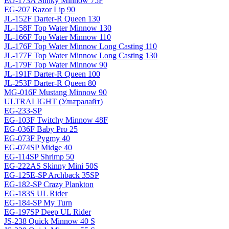
EG-173A Slinky Minnow 75F
EG-207 Razor Lip 90
JL-152F Darter-R Queen 130
JL-158F Top Water Minnow 130
JL-166F Top Water Minnow 110
JL-176F Top Water Minnow Long Casting 110
JL-177F Top Water Minnow Long Casting 130
JL-179F Top Water Minnow 90
JL-191F Darter-R Queen 100
JL-253F Darter-R Queen 80
MG-016F Mustang Minnow 90
ULTRALIGHT (Ультралайт)
EG-233-SP
EG-103F Twitchy Minnow 48F
EG-036F Baby Pro 25
EG-073F Pygmy 40
EG-074SP Midge 40
EG-114SP Shrimp 50
EG-222AS Skinny Mini 50S
EG-125E-SP Archback 35SP
EG-182-SP Crazy Plankton
EG-183S UL Rider
EG-184-SP My Turn
EG-197SP Deep UL Rider
JS-238 Quick Minnow 40 S