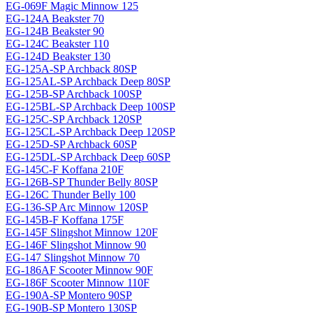
EG-069F Magiс Minnow 125
EG-124A Beakster 70
EG-124B Beakster 90
EG-124C Beakster 110
EG-124D Beakster 130
EG-125A-SP Archback 80SP
EG-125AL-SP Archback Deep 80SP
EG-125B-SP Archback 100SP
EG-125BL-SP Archback Deep 100SP
EG-125C-SP Archback 120SP
EG-125CL-SP Archback Deep 120SP
EG-125D-SP Archback 60SP
EG-125DL-SP Archback Deep 60SP
EG-145C-F Koffana 210F
EG-126B-SP Thunder Belly 80SP
EG-126C Thunder Belly 100
EG-136-SP Arc Minnow 120SP
EG-145B-F Koffana 175F
EG-145F Slingshot Minnow 120F
EG-146F Slingshot Minnow 90
EG-147 Slingshot Minnow 70
EG-186AF Scooter Minnow 90F
EG-186F Scooter Minnow 110F
EG-190A-SP Montero 90SP
EG-190B-SP Montero 130SP