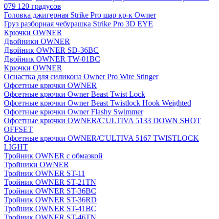
079 120 градусов
Головка джигерная Strike Pro шар кр-к Owner
Груз разборная чебурашка Strike Pro 3D EYE
Крючки OWNER
Двойники OWNER
Двойник OWNER SD-36BC
Двойник OWNER TW-01BC
Крючки OWNER
Оснастка для силикона Owner Pro Wire Stinger
Офсетные крючки OWNER
Офсетные крючки Owner Beast Twist Lock
Офсетные крючки Owner Beast Twistlock Hook Weighted
Офсетные крючки Owner Flashy Swimmer
Офсетные крючки OWNER/C'ULTIVA 5133 DOWN SHOT
OFFSET
Офсетные крючки OWNER/C'ULTIVA 5167 TWISTLOCK
LIGHT
Тройник OWNER с обмазкой
Тройники OWNER
Тройник OWNER ST-11
Тройник OWNER ST-21TN
Тройник OWNER ST-36BC
Тройник OWNER ST-36RD
Тройник OWNER ST-41BC
Тройник OWNER ST-46TN