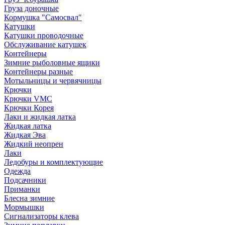
Груза доночные
Кормушка "Самосвал"
Катушки
Катушки проводочные
Обслуживание катушек
Контейнеры
Зимние рыболовные ящики
Контейнеры разные
Мотыльницы и червячницы
Крючки
Крючки VMC
Крючки Корея
Лаки и жидкая латка
Жидкая латка
Жидкая Эва
Жидкий неопрен
Лаки
Ледобуры и комплектующие
Одежда
Подсачники
Приманки
Блесна зимние
Мормышки
Сигнализаторы клева