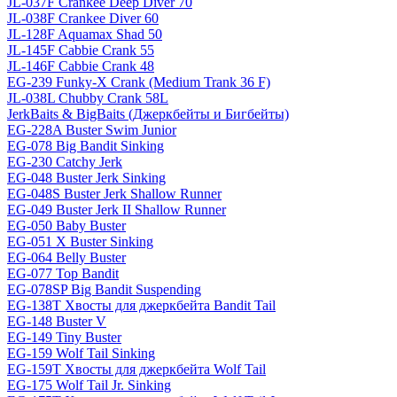
JL-037F Crankee Deep Diver 70
JL-038F Crankee Diver 60
JL-128F Aquamax Shad 50
JL-145F Cabbie Crank 55
JL-146F Cabbie Crank 48
EG-239 Funky-X Crank (Medium Trank 36 F)
JL-038L Chubby Crank 58L
JerkBaits & BigBaits (Джеркбейты и Бигбейты)
EG-228A Buster Swim Junior
EG-078 Big Bandit Sinking
EG-230 Catchy Jerk
EG-048 Buster Jerk Sinking
EG-048S Buster Jerk Shallow Runner
EG-049 Buster Jerk II Shallow Runner
EG-050 Baby Buster
EG-051 X Buster Sinking
EG-064 Belly Buster
EG-077 Top Bandit
EG-078SP Big Bandit Suspending
EG-138T Хвосты для джеркбейта Bandit Tail
EG-148 Buster V
EG-149 Tiny Buster
EG-159 Wolf Tail Sinking
EG-159T Хвосты для джеркбейта Wolf Tail
EG-175 Wolf Tail Jr. Sinking