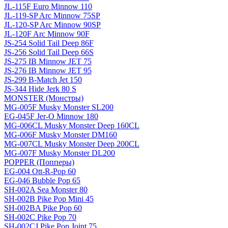
JL-115F Euro Minnow 110
JL-119-SP Arc Minnow 75SP
JL-120-SP Arc Minnow 90SP
JL-120F Arc Minnow 90F
JS-254 Solid Tail Deep 86F
JS-256 Solid Tail Deep 66S
JS-275 IB Minnow JET 75
JS-276 IB Minnow JET 95
JS-299 B-Match Jet 150
JS-344 Hide Jerk 80 S
MONSTER (Монстры)
MG-005F Musky Monster SL200
EG-045F Jer-O Minnow 180
MG-006CL Musky Monster Deep 160CL
MG-006F Musky Monster DM160
MG-007CL Musky Monster Deep 200CL
MG-007F Musky Monster DL200
POPPER (Попперы)
EG-004 Ott-R-Pop 60
EG-046 Bubble Pop 65
SH-002A Sea Monster 80
SH-002B Pike Pop Mini 45
SH-002BA Pike Pop 60
SH-002C Pike Pop 70
SH-002CJ Pike Pop Joint 75