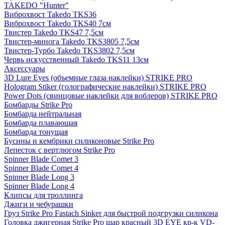
TAKEDO "Hunter"
Виброхвост Takedo TKS36
Виброхвост Takedo TKS40 7см
Твистер Takedo TKS47 7,5см
Твистер-минога Takedo TKS3805 7,5см
Твистер-Турбо Takedo TKS3802 7,5см
Червь искусственный Takedo TKS11 13см
Аксессуары
3D Lure Eyes (объемные глаза наклейки) STRIKE PRO
Hologram Stiker (голографические наклейки) STRIKE PRO
Power Dots (свинцовые наклейки для воблеров) STRIKE PRO
Бомбарды Strike Pro
Бомбарда нейтральная
Бомбарда плавающая
Бомбарда тонущая
Бусины и кембрики силиконовые Strike Pro
Лепесток с вертлюгом Strike Pro
Spinner Blade Comet 3
Spinner Blade Comet 4
Spinner Blade Long 3
Spinner Blade Long 4
Клипсы для троллинга
Джиги и чебурашки
Груз Strike Pro Fastach Sinker для быстрой подгрузки силикона
Головка джигерная Strike Pro шар красный 3D EYE кр-к VD-