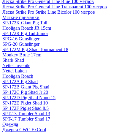
Леска Strike Pro General Line Blue 100 метров
Леска Strike Pro General Line Transparent 100 метров
Леска Strike Pro Strike Line Bicolor 100 метров
Мягкие приманки
SP-172K Giant Pig Tail
Hooligan Roach JR 15cm
SP-172R Pig Tail Junior
SPG-16 Gunslinger
SPG-20 Gunslinger
SP-172M Pig Shad Tournament 18
Monkey Brute 17cm
Shark Shad
Nettel Juvenile
Nettel Laken
Hooligan Roach
SP-172A Pig Shad
SP-172B Giant Pig Shad
SP-172C Pig Shad Jr 20
SP-172D Pig Shad Nano 15
SP-172E Piglet Shad 10
SP-172F Piglet Shad 8.5
SPT-13 Tumbler Shad 13
SPT-17 Tumbler Shad 17
Одежда
Джерси CWC ExCool