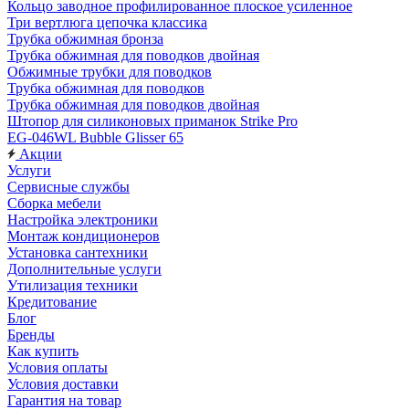
Кольцо заводное профилированное плоское усиленное
Три вертлюга цепочка классика
Трубка обжимная бронза
Трубка обжимная для поводков двойная
Обжимные трубки для поводков
Трубка обжимная для поводков
Трубка обжимная для поводков двойная
Штопор для силиконовых приманок Strike Pro
EG-046WL Bubble Glisser 65
Акции
Услуги
Сервисные службы
Сборка мебели
Настройка электроники
Монтаж кондиционеров
Установка сантехники
Дополнительные услуги
Утилизация техники
Кредитование
Блог
Бренды
Как купить
Условия оплаты
Условия доставки
Гарантия на товар