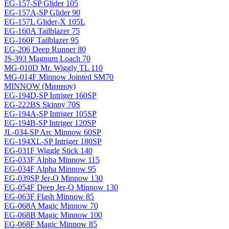
EG-157-SP Glider 105
EG-157A-SP Glider 90
EG-157L Glider-X 105L
EG-160A Tailblazer 75
EG-160F Tailblazer 95
EG-206 Deep Runner 80
JS-393 Magnum Loach 70
MG-010D Mr. Wiggly TL 110
MG-014F Minnow Jointed SM70
MINNOW (Минноу)
EG-194D-SP Intriger 160SP
EG-222BS Skinny 70S
EG-194A-SP Intriger 105SP
EG-194B-SP Intriger 120SP
JL-034-SP Arc Minnow 60SP
EG-194XL-SP Intriger 180SP
EG-031F Wiggle Stick 140
EG-033F Alpha Minnow 115
EG-034F Alpha Minnow 95
EG-039SP Jer-O Minnow 130
EG-054F Deep Jer-O Minnow 130
EG-063F Flash Minnow 85
EG-068A Magic Minnow 70
EG-068B Magic Minnow 100
EG-068F Magic Minnow 85