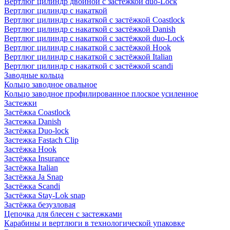
Вертлюг цилиндр двойной с застёжкой duo-Lock
Вертлюг цилиндр с накаткой
Вертлюг цилиндр с накаткой с застёжкой Coastlock
Вертлюг цилиндр с накаткой с застёжкой Danish
Вертлюг цилиндр с накаткой с застёжкой duo-Lock
Вертлюг цилиндр с накаткой с застёжкой Hook
Вертлюг цилиндр с накаткой с застёжкой Italian
Вертлюг цилиндр с накаткой с застёжкой scandi
Заводные кольца
Кольцо заводное овальное
Кольцо заводное профилированное плоское усиленное
Застежки
Застёжка Coastlock
Застежка Danish
Застёжка Duo-lock
Застежка Fastach Clip
Застёжка Hook
Застёжка Insurance
Застёжка Italian
Застёжка Ja Snap
Застёжка Scandi
Застёжка Stay-Lok snap
Застёжка безузловая
Цепочка для блесен с застежками
Карабины и вертлюги в технологической упаковке