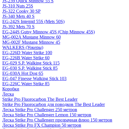
JS-239 Quick Minnow 55 S
JS-310 Nuts 25S
JS-322 Cooky 30 SP
JS-340 Mets 40 S
EG-242S Interpid 55S (Mets 50S)
JS-392 Mets 70 S
EG-244S Gutsy Minnow 45S (Chip Minnow 45S)
MG-002A Mustang Minnow 60
MG-002F Mustang Minnow 45
WALKERS (Уокеры)
EG-226D Water Strike 100
EG-226B Water Strike 60
EG-029 S.P. Walking Stick 115
EG-030 S.P. Walking Stick 85
EG-030A Hot Dog 65
EG-047 Finesse Walking Stick 103
EG-226C Water Strike 85
Коробки
Леска
Strike Pro Fluorocarbon The Best Leader
Strike Pro Fluorocarbon для поводков The Best Leader
Леска Strike Pro Challenger 250 метров
Леска Strike Pro Challenger Lemon 150 метров
Леска Strike Pro Challenger прозрачная флюо 150 метров
Леска Strike Pro FX Champion 50 метров