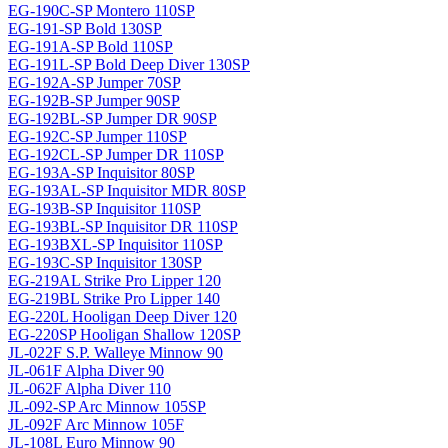
EG-190C-SP Montero 110SP
EG-191-SP Bold 130SP
EG-191A-SP Bold 110SP
EG-191L-SP Bold Deep Diver 130SP
EG-192A-SP Jumper 70SP
EG-192B-SP Jumper 90SP
EG-192BL-SP Jumper DR 90SP
EG-192C-SP Jumper 110SP
EG-192CL-SP Jumper DR 110SP
EG-193A-SP Inquisitor 80SP
EG-193AL-SP Inquisitor MDR 80SP
EG-193B-SP Inquisitor 110SP
EG-193BL-SP Inquisitor DR 110SP
EG-193BXL-SP Inquisitor 110SP
EG-193C-SP Inquisitor 130SP
EG-219AL Strike Pro Lipper 120
EG-219BL Strike Pro Lipper 140
EG-220L Hooligan Deep Diver 120
EG-220SP Hooligan Shallow 120SP
JL-022F S.P. Walleye Minnow 90
JL-061F Alpha Diver 90
JL-062F Alpha Diver 110
JL-092-SP Arc Minnow 105SP
JL-092F Arc Minnow 105F
JL-108L Euro Minnow 90