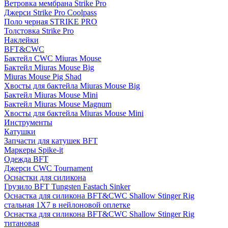
Ветровка мембрана Strike Pro
Джерси Strike Pro Coolpass
Поло черная STRIKE PRO
Толстовка Strike Pro
Наклейки
BFT&CWC
Бактейл CWC Miuras Mouse
Бактейл Miuras Mouse Big
Miuras Mouse Pig Shad
Хвосты для бактейла Miuras Mouse Big
Бактейл Miuras Mouse Mini
Бактейл Miuras Mouse Magnum
Хвосты для бактейла Miuras Mouse Mini
Инструменты
Катушки
Запчасти для катушек BFT
Маркеры Spike-it
Одежда BFT
Джерси CWC Tournament
Оснастки для силикона
Грузило BFT Tungsten Fastach Sinker
Оснастка для силикона BFT&CWC Shallow Stinger Rig
стальная 1X7 в нейлоновой оплетке
Оснастка для силикона BFT&CWC Shallow Stinger Rig
титановая