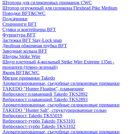
Штопора для силиконовых приманок CWC
Штопор огруженый для силикона Flexhead Pike Medium
Поводки BFT&CWC
Подсачники
Спиннинги BFT
Сумки и контейнеры BFT
Фурнитура BFT
Застежка BFT Stay-Lock snap
Двойная обжимная трубка BFT
Заводные кольца BFT
Шнуры Strike Wire
Шнур плетеный 4-жильный Strike Wire Extreme 135m -
mossgreen (темно-зеленый)
Якоря BFT&CWC
Мягкие приманки Takedo
Ароматизированные, съедобные силиконовые приманки
TAKEDO "Hunter Floating", плавающие
Виброхвост плавающий Takedo TKS2892
Виброхвост плавающий Takedo TKS2893
Ароматизированные, съедобные силиконовые приманки
TAKEDO "Hunter Salt", структурированные солью
Виброхвост Takedo TKS5019
Виброхвост-турбо Takedo TKS3101
Виброхвост-турбо Takedo TKS3102
Ароматизированные, съедобные силиконовые приманки