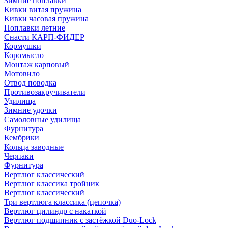
Зимние поплавки
Кивки витая пружина
Кивки часовая пружина
Поплавки летние
Снасти КАРП-ФИДЕР
Кормушки
Коромысло
Монтаж карповый
Мотовило
Отвод поводка
Противозакручиватели
Удилища
Зимние удочки
Самоловные удилища
Фурнитура
Кембрики
Кольца заводные
Черпаки
Фурнитура
Вертлюг классический
Вертлюг классика тройник
Вертлюг классический
Три вертлюга классика (цепочка)
Вертлюг цилиндр с накаткой
Вертлюг подшипник с застёжкой Duo-Lock