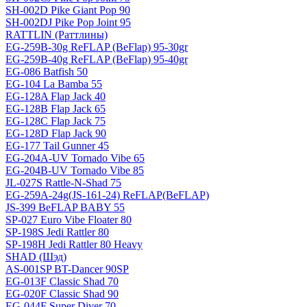
SH-002D Pike Giant Pop 90
SH-002DJ Pike Pop Joint 95
RATTLIN (Раттлины)
EG-259B-30g ReFLAP (BeFlap) 95-30gr
EG-259B-40g ReFLAP (BeFlap) 95-40gr
EG-086 Batfish 50
EG-104 La Bamba 55
EG-128A Flap Jack 40
EG-128B Flap Jack 65
EG-128C Flap Jack 75
EG-128D Flap Jack 90
EG-177 Tail Gunner 45
EG-204A-UV Tornado Vibe 65
EG-204B-UV Tornado Vibe 85
JL-027S Rattle-N-Shad 75
EG-259A-24g(JS-161-24) ReFLAP(BeFLAP)
JS-399 BeFLAP BABY 55
SP-027 Euro Vibe Floater 80
SP-198S Jedi Rattler 80
SP-198H Jedi Rattler 80 Heavy
SHAD (Шэд)
AS-001SP BT-Dancer 90SP
EG-013F Classic Shad 70
EG-020F Classic Shad 90
EG-044F Super Diver 70