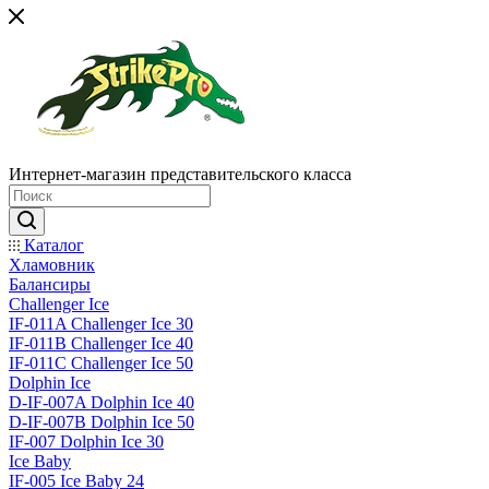
Интернет-магазин представительского класса
Каталог
Хламовник
Балансиры
Challenger Ice
IF-011A Challenger Ice 30
IF-011B Challenger Ice 40
IF-011C Challenger Ice 50
Dolphin Ice
D-IF-007A Dolphin Ice 40
D-IF-007B Dolphin Ice 50
IF-007 Dolphin Ice 30
Ice Baby
IF-005 Ice Baby 24