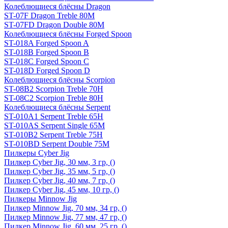
Колеблющиеся блёсны Dragon
ST-07F Dragon Treble 80M
ST-07FD Dragon Double 80M
Колеблющиеся блёсны Forged Spoon
ST-018A Forged Spoon A
ST-018B Forged Spoon B
ST-018C Forged Spoon C
ST-018D Forged Spoon D
Колеблющиеся блёсны Scorpion
ST-08B2 Scorpion Treble 70H
ST-08C2 Scorpion Treble 80H
Колеблющиеся блёсны Serpent
ST-010A1 Serpent Treble 65H
ST-010AS Serpent Single 65M
ST-010B2 Serpent Treble 75H
ST-010BD Serpent Double 75M
Пилкеры Cyber Jig
Пилкер Cyber Jig, 30 мм, 3 гр, ()
Пилкер Cyber Jig, 35 мм, 5 гр, ()
Пилкер Cyber Jig, 40 мм, 7 гр, ()
Пилкер Cyber Jig, 45 мм, 10 гр, ()
Пилкеры Minnow Jig
Пилкер Minnow Jig, 70 мм, 34 гр, ()
Пилкер Minnow Jig, 77 мм, 47 гр, ()
Пилкер Minnow Jig, 60 мм, 25 гр, ()