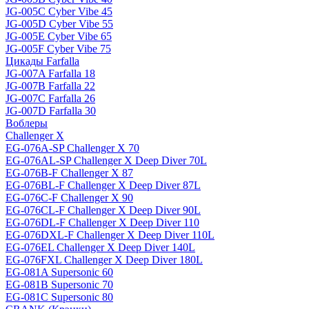
JG-005C Cyber Vibe 45
JG-005D Cyber Vibe 55
JG-005E Cyber Vibe 65
JG-005F Cyber Vibe 75
Цикады Farfalla
JG-007A Farfalla 18
JG-007B Farfalla 22
JG-007C Farfalla 26
JG-007D Farfalla 30
Воблеры
Challenger X
EG-076A-SP Challenger X 70
EG-076AL-SP Challenger X Deep Diver 70L
EG-076B-F Challenger X 87
EG-076BL-F Challenger X Deep Diver 87L
EG-076C-F Challenger X 90
EG-076CL-F Challenger X Deep Diver 90L
EG-076DL-F Challenger X Deep Diver 110
EG-076DXL-F Challenger X Deep Diver 110L
EG-076EL Challenger X Deep Diver 140L
EG-076FXL Challenger X Deep Diver 180L
EG-081A Supersonic 60
EG-081B Supersonic 70
EG-081C Supersonic 80