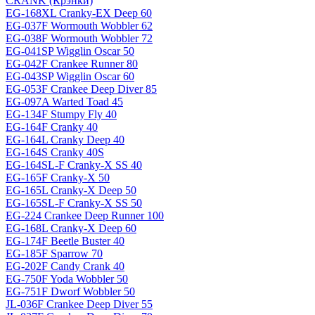
CRANK (Крэнки)
EG-168XL Cranky-EX Deep 60
EG-037F Wormouth Wobbler 62
EG-038F Wormouth Wobbler 72
EG-041SP Wigglin Oscar 50
EG-042F Crankee Runner 80
EG-043SP Wigglin Oscar 60
EG-053F Crankee Deep Diver 85
EG-097A Warted Toad 45
EG-134F Stumpy Fly 40
EG-164F Cranky 40
EG-164L Cranky Deep 40
EG-164S Cranky 40S
EG-164SL-F Cranky-X SS 40
EG-165F Cranky-X 50
EG-165L Cranky-X Deep 50
EG-165SL-F Cranky-X SS 50
EG-224 Crankee Deep Runner 100
EG-168L Cranky-X Deep 60
EG-174F Beetle Buster 40
EG-185F Sparrow 70
EG-202F Candy Crank 40
EG-750F Yoda Wobbler 50
EG-751F Dworf Wobbler 50
JL-036F Crankee Deep Diver 55