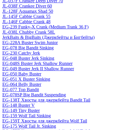
JL-037F Crankee Deep Diver 70
JL-038F Crankee Diver 60
JL-128F Aquamax Shad 50
JL-145F Cabbie Crank 55
JL-146F Cabbie Crank 48
EG-239 Funky-X Crank (Medium Trank 36 F)
JL-038L Chubby Crank 58L
JerkBaits & BigBaits (Джеркбейты и Бигбейты)
EG-228A Buster Swim Junior
EG-078 Big Bandit Sinking
EG-230 Catchy Jerk
EG-048 Buster Jerk Sinking
EG-048S Buster Jerk Shallow Runner
EG-049 Buster Jerk II Shallow Runner
EG-050 Baby Buster
EG-051 X Buster Sinking
EG-064 Belly Buster
EG-077 Top Bandit
EG-078SP Big Bandit Suspending
EG-138T Хвосты для джеркбейта Bandit Tail
EG-148 Buster V
EG-149 Tiny Buster
EG-159 Wolf Tail Sinking
EG-159T Хвосты для джеркбейта Wolf Tail
EG-175 Wolf Tail Jr. Sinking