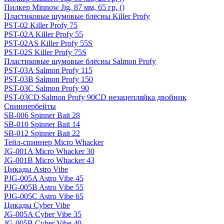
Пилкер Minnow Jig, 87 мм, 65 гр, ()
Пластиковые шумовые блёсны Killer Profy
PST-02 Killer Profy 75
PST-02A Killer Profy 55
PST-02AS Killer Profy 55S
PST-02S Killer Profy 75S
Пластиковые шумовые блёсны Salmon Profy
PST-03A Salmon Profy 115
PST-03B Salmon Profy 150
PST-03C Salmon Profy 90
PST-03CD Salmon Profy 90CD незацепляйка двойник
Спиннербейты
SB-006 Spinner Bait 28
SB-010 Spinner Bait 14
SB-012 Spinner Bait 22
Тейл-спиннер Micro Whacker
JG-001A Micro Whacker 30
JG-001B Micro Whacker 43
Цикады Astro Vibe
PJG-005A Astro Vibe 45
PJG-005B Astro Vibe 55
PJG-005C Astro Vibe 65
Цикады Cyber Vibe
JG-005A Cyber Vibe 35
JG-005B Cyber Vibe 40