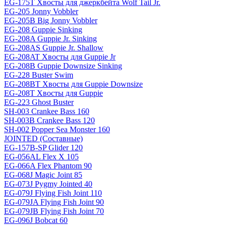
EG-175T Хвосты для джеркбейта Wolf Tail Jr.
EG-205 Jonny Vobbler
EG-205B Big Jonny Vobbler
EG-208 Guppie Sinking
EG-208A Guppie Jr. Sinking
EG-208AS Guppie Jr. Shallow
EG-208AT Хвосты для Guppie Jr
EG-208B Guppie Downsize Sinking
EG-228 Buster Swim
EG-208BT Хвосты для Guppie Downsize
EG-208T Хвосты для Guppie
EG-223 Ghost Buster
SH-003 Crankee Bass 160
SH-003B Crankee Bass 120
SH-002 Popper Sea Monster 160
JOINTED (Составные)
EG-157B-SP Glider 120
EG-056AL Flex X 105
EG-066A Flex Phantom 90
EG-068J Magic Joint 85
EG-073J Pygmy Jointed 40
EG-079J Flying Fish Joint 110
EG-079JA Flying Fish Joint 90
EG-079JB Flying Fish Joint 70
EG-096J Bobcat 60