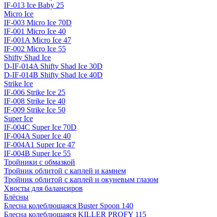
IF-013 Ice Baby 25
Micro Ice
IF-003 Micro Ice 70D
IF-001 Micro Ice 40
IF-001A Micro Ice 47
IF-002 Micro Ice 55
Shifty Shad Ice
D-IF-014A Shifty Shad Ice 30D
D-IF-014B Shifty Shad Ice 40D
Strike Ice
IF-006 Strike Ice 25
IF-008 Strike Ice 40
IF-009 Strike Ice 50
Super Ice
IF-004C Super Ice 70D
IF-004A Super Ice 40
IF-004A1 Super Ice 47
IF-004B Super Ice 55
Тройники с обмазкой
Тройник облитой с каплей и камнем
Тройник облитой с каплей и окуневым глазом
Хвосты для балансиров
Блёсны
Блесна колеблющаяся Buster Spoon 140
Блесна колеблющаяся KILLER PROFY 115