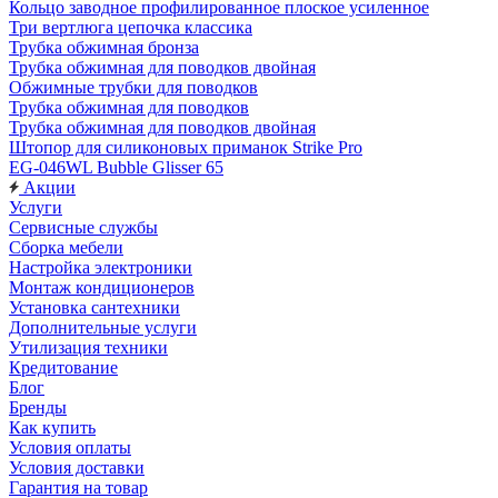
Кольцо заводное профилированное плоское усиленное
Три вертлюга цепочка классика
Трубка обжимная бронза
Трубка обжимная для поводков двойная
Обжимные трубки для поводков
Трубка обжимная для поводков
Трубка обжимная для поводков двойная
Штопор для силиконовых приманок Strike Pro
EG-046WL Bubble Glisser 65
Акции
Услуги
Сервисные службы
Сборка мебели
Настройка электроники
Монтаж кондиционеров
Установка сантехники
Дополнительные услуги
Утилизация техники
Кредитование
Блог
Бренды
Как купить
Условия оплаты
Условия доставки
Гарантия на товар