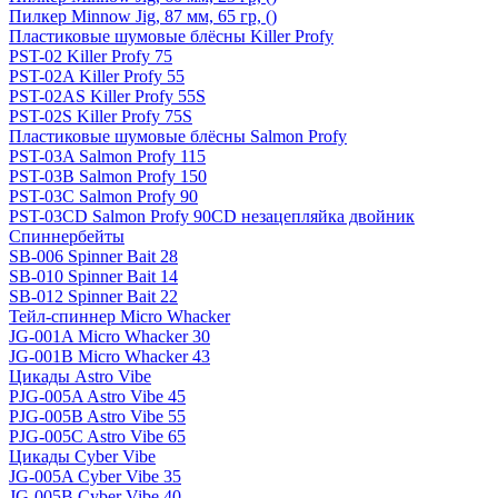
Пилкер Minnow Jig, 87 мм, 65 гр, ()
Пластиковые шумовые блёсны Killer Profy
PST-02 Killer Profy 75
PST-02A Killer Profy 55
PST-02AS Killer Profy 55S
PST-02S Killer Profy 75S
Пластиковые шумовые блёсны Salmon Profy
PST-03A Salmon Profy 115
PST-03B Salmon Profy 150
PST-03C Salmon Profy 90
PST-03CD Salmon Profy 90CD незацепляйка двойник
Спиннербейты
SB-006 Spinner Bait 28
SB-010 Spinner Bait 14
SB-012 Spinner Bait 22
Тейл-спиннер Micro Whacker
JG-001A Micro Whacker 30
JG-001B Micro Whacker 43
Цикады Astro Vibe
PJG-005A Astro Vibe 45
PJG-005B Astro Vibe 55
PJG-005C Astro Vibe 65
Цикады Cyber Vibe
JG-005A Cyber Vibe 35
JG-005B Cyber Vibe 40