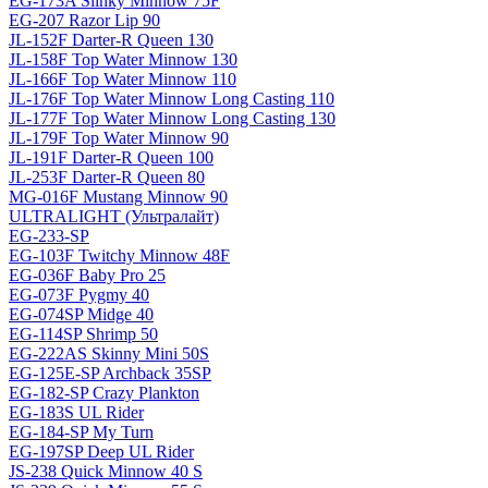
EG-173A Slinky Minnow 75F
EG-207 Razor Lip 90
JL-152F Darter-R Queen 130
JL-158F Top Water Minnow 130
JL-166F Top Water Minnow 110
JL-176F Top Water Minnow Long Casting 110
JL-177F Top Water Minnow Long Casting 130
JL-179F Top Water Minnow 90
JL-191F Darter-R Queen 100
JL-253F Darter-R Queen 80
MG-016F Mustang Minnow 90
ULTRALIGHT (Ультралайт)
EG-233-SP
EG-103F Twitchy Minnow 48F
EG-036F Baby Pro 25
EG-073F Pygmy 40
EG-074SP Midge 40
EG-114SP Shrimp 50
EG-222AS Skinny Mini 50S
EG-125E-SP Archback 35SP
EG-182-SP Crazy Plankton
EG-183S UL Rider
EG-184-SP My Turn
EG-197SP Deep UL Rider
JS-238 Quick Minnow 40 S