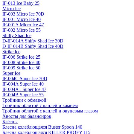
IF-013 Ice Baby 25
Micro Ice
IF-003 Micro Ice 70D
IF-001 Micro Ice 40
IF-001A Micro Ice 47
IF-002 Micro Ice 55
Shifty Shad Ice
D-IF-014A Shifty Shad Ice 30D
D-IF-014B Shifty Shad Ice 40D
Strike Ice
IF-006 Strike Ice 25
IF-008 Strike Ice 40
IF-009 Strike Ice 50
Super Ice
IF-004C Super Ice 70D
IF-004A Super Ice 40
IF-004A1 Super Ice 47
IF-004B Super Ice 55
Тройники с обмазкой
Тройник облитой с каплей и камнем
Тройник облитой с каплей и окуневым глазом
Хвосты для балансиров
Блёсны
Блесна колеблющаяся Buster Spoon 140
Блесна колеблющаяся KILLER PROFY 115