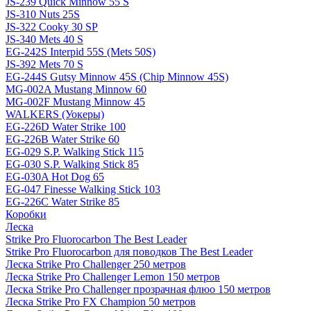
JS-239 Quick Minnow 55 S
JS-310 Nuts 25S
JS-322 Cooky 30 SP
JS-340 Mets 40 S
EG-242S Interpid 55S (Mets 50S)
JS-392 Mets 70 S
EG-244S Gutsy Minnow 45S (Chip Minnow 45S)
MG-002A Mustang Minnow 60
MG-002F Mustang Minnow 45
WALKERS (Уокеры)
EG-226D Water Strike 100
EG-226B Water Strike 60
EG-029 S.P. Walking Stick 115
EG-030 S.P. Walking Stick 85
EG-030A Hot Dog 65
EG-047 Finesse Walking Stick 103
EG-226C Water Strike 85
Коробки
Леска
Strike Pro Fluorocarbon The Best Leader
Strike Pro Fluorocarbon для поводков The Best Leader
Леска Strike Pro Challenger 250 метров
Леска Strike Pro Challenger Lemon 150 метров
Леска Strike Pro Challenger прозрачная флюо 150 метров
Леска Strike Pro FX Champion 50 метров