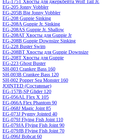
EG-175T Хвосты для джеркбейта Wolf Tail Jr.
EG-205 Jonny Vobbler
EG-205B Big Jonny Vobbler
EG-208 Guppie Sinking
EG-208A Guppie Jr. Sinking
EG-208AS Guppie Jr. Shallow
EG-208AT Хвосты для Guppie Jr
EG-208B Guppie Downsize Sinking
EG-228 Buster Swim
EG-208BT Хвосты для Guppie Downsize
EG-208T Хвосты для Guppie
EG-223 Ghost Buster
SH-003 Crankee Bass 160
SH-003B Crankee Bass 120
SH-002 Popper Sea Monster 160
JOINTED (Составные)
EG-157B-SP Glider 120
EG-056AL Flex X 105
EG-066A Flex Phantom 90
EG-068J Magic Joint 85
EG-073J Pygmy Jointed 40
EG-079J Flying Fish Joint 110
EG-079JA Flying Fish Joint 90
EG-079JB Flying Fish Joint 70
EG-096J Bobcat 60