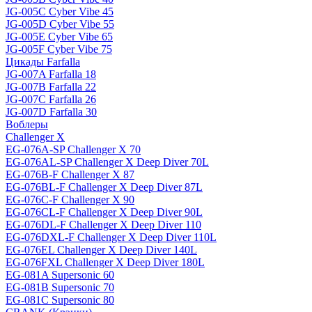
JG-005C Cyber Vibe 45
JG-005D Cyber Vibe 55
JG-005E Cyber Vibe 65
JG-005F Cyber Vibe 75
Цикады Farfalla
JG-007A Farfalla 18
JG-007B Farfalla 22
JG-007C Farfalla 26
JG-007D Farfalla 30
Воблеры
Challenger X
EG-076A-SP Challenger X 70
EG-076AL-SP Challenger X Deep Diver 70L
EG-076B-F Challenger X 87
EG-076BL-F Challenger X Deep Diver 87L
EG-076C-F Challenger X 90
EG-076CL-F Challenger X Deep Diver 90L
EG-076DL-F Challenger X Deep Diver 110
EG-076DXL-F Challenger X Deep Diver 110L
EG-076EL Challenger X Deep Diver 140L
EG-076FXL Challenger X Deep Diver 180L
EG-081A Supersonic 60
EG-081B Supersonic 70
EG-081C Supersonic 80