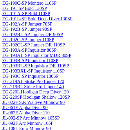
EG-190C-SP Montero 110SP
EG-191-SP Bold 130SP
EG-191A-SP Bold 110SP
EG-191L-SP Bold Deep Diver 130SP
EG-192A-SP Jumper 70SP
EG-192B-SP Jumper 90SP
EG-192BL-SP Jumper DR 90SP
EG-192C-SP Jumper 110SP
EG-192CL-SP Jumper DR 110SP
EG-193A-SP Inquisitor 80SP
EG-193AL-SP Inquisitor MDR 80SP
EG-193B-SP Inquisitor 110SP
EG-193BL-SP Inquisitor DR 110SP
EG-193BXL-SP Inquisitor 110SP
EG-193C-SP Inquisitor 130SP
EG-219AL Strike Pro Lipper 120
EG-219BL Strike Pro Lipper 140
EG-220L Hooligan Deep Diver 120
EG-220SP Hooligan Shallow 120SP
JL-022F S.P. Walleye Minnow 90
JL-061F Alpha Diver 90
JL-062F Alpha Diver 110
JL-092-SP Arc Minnow 105SP
JL-092F Arc Minnow 105F
JL-108L Euro Minnow 90