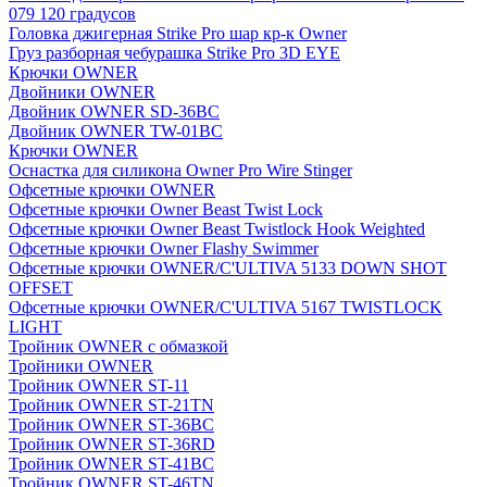
079 120 градусов
Головка джигерная Strike Pro шар кр-к Owner
Груз разборная чебурашка Strike Pro 3D EYE
Крючки OWNER
Двойники OWNER
Двойник OWNER SD-36BC
Двойник OWNER TW-01BC
Крючки OWNER
Оснастка для силикона Owner Pro Wire Stinger
Офсетные крючки OWNER
Офсетные крючки Owner Beast Twist Lock
Офсетные крючки Owner Beast Twistlock Hook Weighted
Офсетные крючки Owner Flashy Swimmer
Офсетные крючки OWNER/C'ULTIVA 5133 DOWN SHOT
OFFSET
Офсетные крючки OWNER/C'ULTIVA 5167 TWISTLOCK
LIGHT
Тройник OWNER с обмазкой
Тройники OWNER
Тройник OWNER ST-11
Тройник OWNER ST-21TN
Тройник OWNER ST-36BC
Тройник OWNER ST-36RD
Тройник OWNER ST-41BC
Тройник OWNER ST-46TN