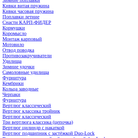
Зимние поплавки
Кивки витая пружина
Кивки часовая пружина
Поплавки летние
Снасти КАРП-ФИДЕР
Кормушки
Коромысло
Монтаж карповый
Мотовило
Отвод поводка
Противозакручиватели
Удилища
Зимние удочки
Самоловные удилища
Фурнитура
Кембрики
Кольца заводные
Черпаки
Фурнитура
Вертлюг классический
Вертлюг классика тройник
Вертлюг классический
Три вертлюга классика (цепочка)
Вертлюг цилиндр с накаткой
Вертлюг подшипник с застёжкой Duo-Lock