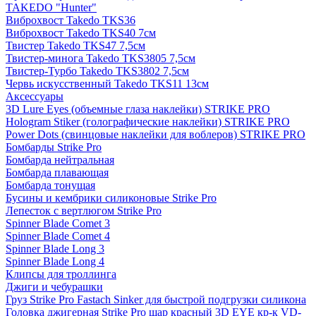
TAKEDO "Hunter"
Виброхвост Takedo TKS36
Виброхвост Takedo TKS40 7см
Твистер Takedo TKS47 7,5см
Твистер-минога Takedo TKS3805 7,5см
Твистер-Турбо Takedo TKS3802 7,5см
Червь искусственный Takedo TKS11 13см
Аксессуары
3D Lure Eyes (объемные глаза наклейки) STRIKE PRO
Hologram Stiker (голографические наклейки) STRIKE PRO
Power Dots (свинцовые наклейки для воблеров) STRIKE PRO
Бомбарды Strike Pro
Бомбарда нейтральная
Бомбарда плавающая
Бомбарда тонущая
Бусины и кембрики силиконовые Strike Pro
Лепесток с вертлюгом Strike Pro
Spinner Blade Comet 3
Spinner Blade Comet 4
Spinner Blade Long 3
Spinner Blade Long 4
Клипсы для троллинга
Джиги и чебурашки
Груз Strike Pro Fastach Sinker для быстрой подгрузки силикона
Головка джигерная Strike Pro шар красный 3D EYE кр-к VD-