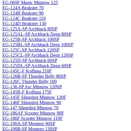
EG-069F Magiс Minnow 125
EG-124A Beakster 70
EG-124B Beakster 90
EG-124C Beakster 110
EG-124D Beakster 130
EG-125A-SP Archback 80SP
EG-125AL-SP Archback Deep 80SP
EG-125B-SP Archback 100SP
EG-125BL-SP Archback Deep 100SP
EG-125C-SP Archback 120SP
EG-125CL-SP Archback Deep 120SP
EG-125D-SP Archback 60SP
EG-125DL-SP Archback Deep 60SP
EG-145C-F Koffana 210F
EG-126B-SP Thunder Belly 80SP
EG-126C Thunder Belly 100
EG-136-SP Arc Minnow 120SP
EG-145B-F Koffana 175F
EG-145F Slingshot Minnow 120F
EG-146F Slingshot Minnow 90
EG-147 Slingshot Minnow 70
EG-186AF Scooter Minnow 90F
EG-186F Scooter Minnow 110F
EG-190A-SP Montero 90SP
EG-190B-SP Montero 130SP