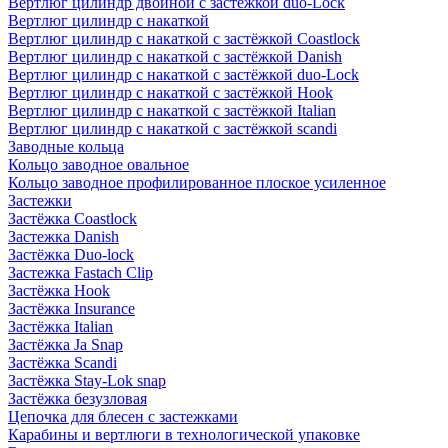
Вертлюг цилиндр двойной с застёжкой duo-Lock
Вертлюг цилиндр с накаткой
Вертлюг цилиндр с накаткой с застёжкой Coastlock
Вертлюг цилиндр с накаткой с застёжкой Danish
Вертлюг цилиндр с накаткой с застёжкой duo-Lock
Вертлюг цилиндр с накаткой с застёжкой Hook
Вертлюг цилиндр с накаткой с застёжкой Italian
Вертлюг цилиндр с накаткой с застёжкой scandi
Заводные кольца
Кольцо заводное овальное
Кольцо заводное профилированное плоское усиленное
Застежки
Застёжка Coastlock
Застежка Danish
Застёжка Duo-lock
Застежка Fastach Clip
Застёжка Hook
Застёжка Insurance
Застёжка Italian
Застёжка Ja Snap
Застёжка Scandi
Застёжка Stay-Lok snap
Застёжка безузловая
Цепочка для блесен с застежками
Карабины и вертлюги в технологической упаковке