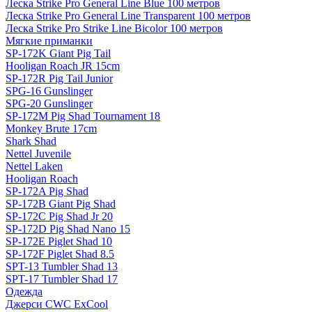
Леска Strike Pro General Line Blue 100 метров
Леска Strike Pro General Line Transparent 100 метров
Леска Strike Pro Strike Line Bicolor 100 метров
Мягкие приманки
SP-172K Giant Pig Tail
Hooligan Roach JR 15cm
SP-172R Pig Tail Junior
SPG-16 Gunslinger
SPG-20 Gunslinger
SP-172M Pig Shad Tournament 18
Monkey Brute 17cm
Shark Shad
Nettel Juvenile
Nettel Laken
Hooligan Roach
SP-172A Pig Shad
SP-172B Giant Pig Shad
SP-172C Pig Shad Jr 20
SP-172D Pig Shad Nano 15
SP-172E Piglet Shad 10
SP-172F Piglet Shad 8.5
SPT-13 Tumbler Shad 13
SPT-17 Tumbler Shad 17
Одежда
Джерси CWC ExCool