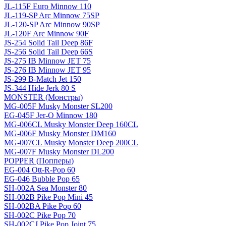
JL-115F Euro Minnow 110
JL-119-SP Arc Minnow 75SP
JL-120-SP Arc Minnow 90SP
JL-120F Arc Minnow 90F
JS-254 Solid Tail Deep 86F
JS-256 Solid Tail Deep 66S
JS-275 IB Minnow JET 75
JS-276 IB Minnow JET 95
JS-299 B-Match Jet 150
JS-344 Hide Jerk 80 S
MONSTER (Монстры)
MG-005F Musky Monster SL200
EG-045F Jer-O Minnow 180
MG-006CL Musky Monster Deep 160CL
MG-006F Musky Monster DM160
MG-007CL Musky Monster Deep 200CL
MG-007F Musky Monster DL200
POPPER (Попперы)
EG-004 Ott-R-Pop 60
EG-046 Bubble Pop 65
SH-002A Sea Monster 80
SH-002B Pike Pop Mini 45
SH-002BA Pike Pop 60
SH-002C Pike Pop 70
SH-002CJ Pike Pop Joint 75