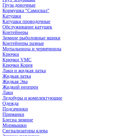
Груза доночные
Кормушка "Самосвал"
Катушки
Катушки проводочные
Обслуживание катушек
Контейнеры
Зимние рыболовные ящики
Контейнеры разные
Мотыльницы и червячницы
Крючки
Крючки VMC
Крючки Корея
Лаки и жидкая латка
Жидкая латка
Жидкая Эва
Жидкий неопрен
Лаки
Ледобуры и комплектующие
Одежда
Подсачники
Приманки
Блесна зимние
Мормышки
Сигнализаторы клева