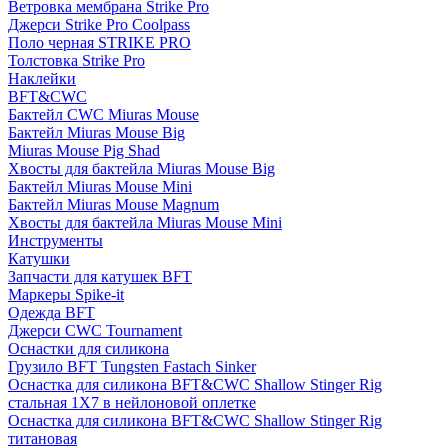
Ветровка мембрана Strike Pro
Джерси Strike Pro Coolpass
Поло черная STRIKE PRO
Толстовка Strike Pro
Наклейки
BFT&CWC
Бактейл CWC Miuras Mouse
Бактейл Miuras Mouse Big
Miuras Mouse Pig Shad
Хвосты для бактейла Miuras Mouse Big
Бактейл Miuras Mouse Mini
Бактейл Miuras Mouse Magnum
Хвосты для бактейла Miuras Mouse Mini
Инструменты
Катушки
Запчасти для катушек BFT
Маркеры Spike-it
Одежда BFT
Джерси CWC Tournament
Оснастки для силикона
Грузило BFT Tungsten Fastach Sinker
Оснастка для силикона BFT&CWC Shallow Stinger Rig
стальная 1X7 в нейлоновой оплетке
Оснастка для силикона BFT&CWC Shallow Stinger Rig
титановая