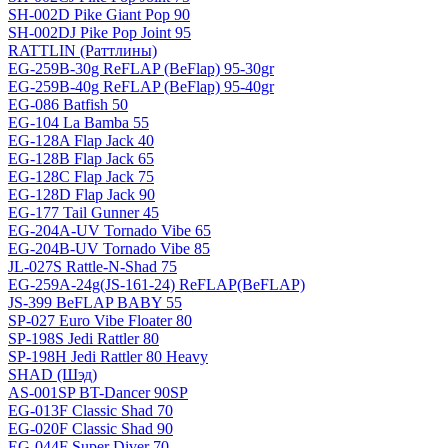
SH-002D Pike Giant Pop 90
SH-002DJ Pike Pop Joint 95
RATTLIN (Раттлины)
EG-259B-30g ReFLAP (BeFlap) 95-30gr
EG-259B-40g ReFLAP (BeFlap) 95-40gr
EG-086 Batfish 50
EG-104 La Bamba 55
EG-128A Flap Jack 40
EG-128B Flap Jack 65
EG-128C Flap Jack 75
EG-128D Flap Jack 90
EG-177 Tail Gunner 45
EG-204A-UV Tornado Vibe 65
EG-204B-UV Tornado Vibe 85
JL-027S Rattle-N-Shad 75
EG-259A-24g(JS-161-24) ReFLAP(BeFLAP)
JS-399 BeFLAP BABY 55
SP-027 Euro Vibe Floater 80
SP-198S Jedi Rattler 80
SP-198H Jedi Rattler 80 Heavy
SHAD (Шэд)
AS-001SP BT-Dancer 90SP
EG-013F Classic Shad 70
EG-020F Classic Shad 90
EG-044F Super Diver 70