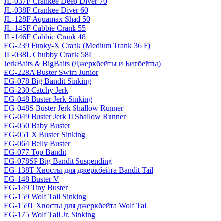
JL-037F Crankee Deep Diver 70
JL-038F Crankee Diver 60
JL-128F Aquamax Shad 50
JL-145F Cabbie Crank 55
JL-146F Cabbie Crank 48
EG-239 Funky-X Crank (Medium Trank 36 F)
JL-038L Chubby Crank 58L
JerkBaits & BigBaits (Джеркбейты и Бигбейты)
EG-228A Buster Swim Junior
EG-078 Big Bandit Sinking
EG-230 Catchy Jerk
EG-048 Buster Jerk Sinking
EG-048S Buster Jerk Shallow Runner
EG-049 Buster Jerk II Shallow Runner
EG-050 Baby Buster
EG-051 X Buster Sinking
EG-064 Belly Buster
EG-077 Top Bandit
EG-078SP Big Bandit Suspending
EG-138T Хвосты для джеркбейта Bandit Tail
EG-148 Buster V
EG-149 Tiny Buster
EG-159 Wolf Tail Sinking
EG-159T Хвосты для джеркбейта Wolf Tail
EG-175 Wolf Tail Jr. Sinking