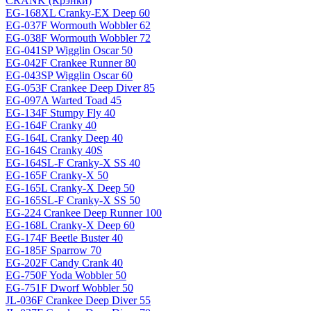
CRANK (Крэнки)
EG-168XL Cranky-EX Deep 60
EG-037F Wormouth Wobbler 62
EG-038F Wormouth Wobbler 72
EG-041SP Wigglin Oscar 50
EG-042F Crankee Runner 80
EG-043SP Wigglin Oscar 60
EG-053F Crankee Deep Diver 85
EG-097A Warted Toad 45
EG-134F Stumpy Fly 40
EG-164F Cranky 40
EG-164L Cranky Deep 40
EG-164S Cranky 40S
EG-164SL-F Cranky-X SS 40
EG-165F Cranky-X 50
EG-165L Cranky-X Deep 50
EG-165SL-F Cranky-X SS 50
EG-224 Crankee Deep Runner 100
EG-168L Cranky-X Deep 60
EG-174F Beetle Buster 40
EG-185F Sparrow 70
EG-202F Candy Crank 40
EG-750F Yoda Wobbler 50
EG-751F Dworf Wobbler 50
JL-036F Crankee Deep Diver 55