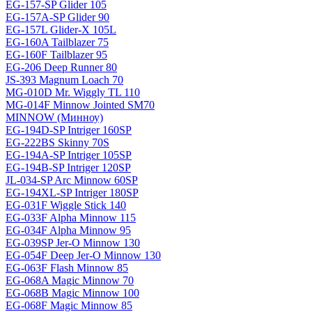
EG-157-SP Glider 105
EG-157A-SP Glider 90
EG-157L Glider-X 105L
EG-160A Tailblazer 75
EG-160F Tailblazer 95
EG-206 Deep Runner 80
JS-393 Magnum Loach 70
MG-010D Mr. Wiggly TL 110
MG-014F Minnow Jointed SM70
MINNOW (Минноу)
EG-194D-SP Intriger 160SP
EG-222BS Skinny 70S
EG-194A-SP Intriger 105SP
EG-194B-SP Intriger 120SP
JL-034-SP Arc Minnow 60SP
EG-194XL-SP Intriger 180SP
EG-031F Wiggle Stick 140
EG-033F Alpha Minnow 115
EG-034F Alpha Minnow 95
EG-039SP Jer-O Minnow 130
EG-054F Deep Jer-O Minnow 130
EG-063F Flash Minnow 85
EG-068A Magic Minnow 70
EG-068B Magic Minnow 100
EG-068F Magic Minnow 85