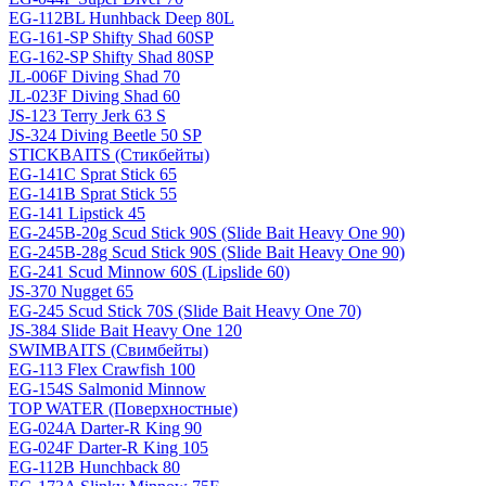
EG-112BL Hunhback Deep 80L
EG-161-SP Shifty Shad 60SP
EG-162-SP Shifty Shad 80SP
JL-006F Diving Shad 70
JL-023F Diving Shad 60
JS-123 Terry Jerk 63 S
JS-324 Diving Beetle 50 SP
STICKBAITS (Стикбейты)
EG-141C Sprat Stick 65
EG-141B Sprat Stick 55
EG-141 Lipstick 45
EG-245B-20g Scud Stick 90S (Slide Bait Heavy One 90)
EG-245B-28g Scud Stick 90S (Slide Bait Heavy One 90)
EG-241 Scud Minnow 60S (Lipslide 60)
JS-370 Nugget 65
EG-245 Scud Stick 70S (Slide Bait Heavy One 70)
JS-384 Slide Bait Heavy One 120
SWIMBAITS (Свимбейты)
EG-113 Flex Crawfish 100
EG-154S Salmonid Minnow
TOP WATER (Поверхностные)
EG-024A Darter-R King 90
EG-024F Darter-R King 105
EG-112B Hunchback 80