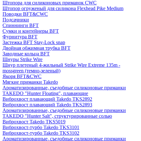
Штопора для силиконовых приманок CWC
Штопор огруженый для силикона Flexhead Pike Medium
Поводки BFT&CWC
Подсачники
Спиннинги BFT
Сумки и контейнеры BFT
Фурнитура BFT
Застежка BFT Stay-Lock snap
Двойная обжимная трубка BFT
Заводные кольца BFT
Шнуры Strike Wire
Шнур плетеный 4-жильный Strike Wire Extreme 135m -
mossgreen (темно-зеленый)
Якоря BFT&CWC
Мягкие приманки Takedo
Ароматизированные, съедобные силиконовые приманки
TAKEDO "Hunter Floating", плавающие
Виброхвост плавающий Takedo TKS2892
Виброхвост плавающий Takedo TKS2893
Ароматизированные, съедобные силиконовые приманки
TAKEDO "Hunter Salt", структурированные солью
Виброхвост Takedo TKS5019
Виброхвост-турбо Takedo TKS3101
Виброхвост-турбо Takedo TKS3102
Ароматизированные, съедобные силиконовые приманки