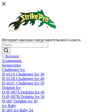
Интернет-магазин представительского класса
Каталог
Хламовник
Балансиры
Challenger Ice
IF-011A Challenger Ice 30
IF-011B Challenger Ice 40
IF-011C Challenger Ice 50
Dolphin Ice
D-IF-007A Dolphin Ice 40
D-IF-007B Dolphin Ice 50
IF-007 Dolphin Ice 30
Ice Baby
IF-005 Ice Baby 24