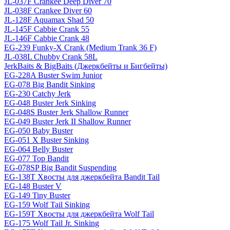
JL-037F Crankee Deep Diver 70
JL-038F Crankee Diver 60
JL-128F Aquamax Shad 50
JL-145F Cabbie Crank 55
JL-146F Cabbie Crank 48
EG-239 Funky-X Crank (Medium Trank 36 F)
JL-038L Chubby Crank 58L
JerkBaits & BigBaits (Джеркбейты и Бигбейты)
EG-228A Buster Swim Junior
EG-078 Big Bandit Sinking
EG-230 Catchy Jerk
EG-048 Buster Jerk Sinking
EG-048S Buster Jerk Shallow Runner
EG-049 Buster Jerk II Shallow Runner
EG-050 Baby Buster
EG-051 X Buster Sinking
EG-064 Belly Buster
EG-077 Top Bandit
EG-078SP Big Bandit Suspending
EG-138T Хвосты для джеркбейта Bandit Tail
EG-148 Buster V
EG-149 Tiny Buster
EG-159 Wolf Tail Sinking
EG-159T Хвосты для джеркбейта Wolf Tail
EG-175 Wolf Tail Jr. Sinking