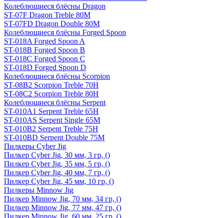
Колеблющиеся блёсны Dragon
ST-07F Dragon Treble 80M
ST-07FD Dragon Double 80M
Колеблющиеся блёсны Forged Spoon
ST-018A Forged Spoon A
ST-018B Forged Spoon B
ST-018C Forged Spoon C
ST-018D Forged Spoon D
Колеблющиеся блёсны Scorpion
ST-08B2 Scorpion Treble 70H
ST-08C2 Scorpion Treble 80H
Колеблющиеся блёсны Serpent
ST-010A1 Serpent Treble 65H
ST-010AS Serpent Single 65M
ST-010B2 Serpent Treble 75H
ST-010BD Serpent Double 75M
Пилкеры Cyber Jig
Пилкер Cyber Jig, 30 мм, 3 гр, ()
Пилкер Cyber Jig, 35 мм, 5 гр, ()
Пилкер Cyber Jig, 40 мм, 7 гр, ()
Пилкер Cyber Jig, 45 мм, 10 гр, ()
Пилкеры Minnow Jig
Пилкер Minnow Jig, 70 мм, 34 гр, ()
Пилкер Minnow Jig, 77 мм, 47 гр, ()
Пилкер Minnow Jig, 60 мм, 25 гр, ()