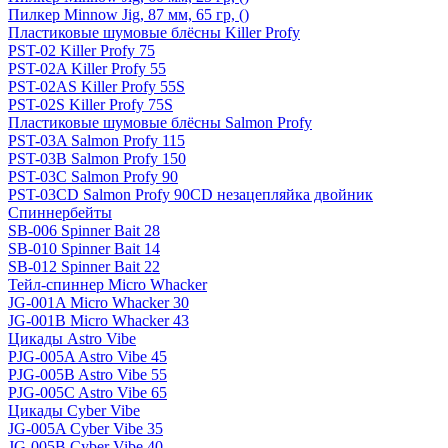
Пилкер Minnow Jig, 87 мм, 65 гр, ()
Пластиковые шумовые блёсны Killer Profy
PST-02 Killer Profy 75
PST-02A Killer Profy 55
PST-02AS Killer Profy 55S
PST-02S Killer Profy 75S
Пластиковые шумовые блёсны Salmon Profy
PST-03A Salmon Profy 115
PST-03B Salmon Profy 150
PST-03C Salmon Profy 90
PST-03CD Salmon Profy 90CD незацепляйка двойник
Спиннербейты
SB-006 Spinner Bait 28
SB-010 Spinner Bait 14
SB-012 Spinner Bait 22
Тейл-спиннер Micro Whacker
JG-001A Micro Whacker 30
JG-001B Micro Whacker 43
Цикады Astro Vibe
PJG-005A Astro Vibe 45
PJG-005B Astro Vibe 55
PJG-005C Astro Vibe 65
Цикады Cyber Vibe
JG-005A Cyber Vibe 35
JG-005B Cyber Vibe 40