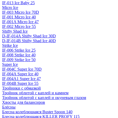
IF-013 Ice Baby 25
Micro Ice
IF-003 Micro Ice 70D
IF-001 Micro Ice 40
IF-001A Micro Ice 47
IF-002 Micro Ice 55
Shifty Shad Ice
D-IF-014A Shifty Shad Ice 30D
D-IF-014B Shifty Shad Ice 40D
Strike Ice
IF-006 Strike Ice 25
IF-008 Strike Ice 40
IF-009 Strike Ice 50
Super Ice
IF-004C Super Ice 70D
IF-004A Super Ice 40
IF-004A1 Super Ice 47
IF-004B Super Ice 55
Тройники с обмазкой
Тройник облитой с каплей и камнем
Тройник облитой с каплей и окуневым глазом
Хвосты для балансиров
Блёсны
Блесна колеблющаяся Buster Spoon 140
Блесна колеблющаяся KILLER PROFY 115