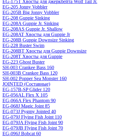
EG-175T Хвосты для джеркбейта Wolf Tail Jr.
EG-205 Jonny Vobbler
EG-205B Big Jonny Vobbler
EG-208 Guppie Sinking
EG-208A Guppie Jr. Sinking
EG-208AS Guppie Jr. Shallow
EG-208AT Хвосты для Guppie Jr
EG-208B Guppie Downsize Sinking
EG-228 Buster Swim
EG-208BT Хвосты для Guppie Downsize
EG-208T Хвосты для Guppie
EG-223 Ghost Buster
SH-003 Crankee Bass 160
SH-003B Crankee Bass 120
SH-002 Popper Sea Monster 160
JOINTED (Составные)
EG-157B-SP Glider 120
EG-056AL Flex X 105
EG-066A Flex Phantom 90
EG-068J Magic Joint 85
EG-073J Pygmy Jointed 40
EG-079J Flying Fish Joint 110
EG-079JA Flying Fish Joint 90
EG-079JB Flying Fish Joint 70
EG-096J Bobcat 60