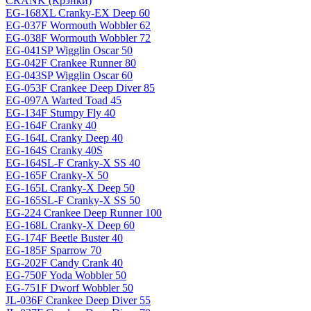
CRANK (Крэнки)
EG-168XL Cranky-EX Deep 60
EG-037F Wormouth Wobbler 62
EG-038F Wormouth Wobbler 72
EG-041SP Wigglin Oscar 50
EG-042F Crankee Runner 80
EG-043SP Wigglin Oscar 60
EG-053F Crankee Deep Diver 85
EG-097A Warted Toad 45
EG-134F Stumpy Fly 40
EG-164F Cranky 40
EG-164L Cranky Deep 40
EG-164S Cranky 40S
EG-164SL-F Cranky-X SS 40
EG-165F Cranky-X 50
EG-165L Cranky-X Deep 50
EG-165SL-F Cranky-X SS 50
EG-224 Crankee Deep Runner 100
EG-168L Cranky-X Deep 60
EG-174F Beetle Buster 40
EG-185F Sparrow 70
EG-202F Candy Crank 40
EG-750F Yoda Wobbler 50
EG-751F Dworf Wobbler 50
JL-036F Crankee Deep Diver 55