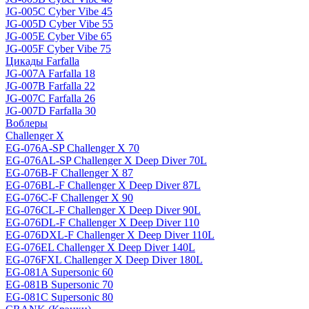
JG-005C Cyber Vibe 45
JG-005D Cyber Vibe 55
JG-005E Cyber Vibe 65
JG-005F Cyber Vibe 75
Цикады Farfalla
JG-007A Farfalla 18
JG-007B Farfalla 22
JG-007C Farfalla 26
JG-007D Farfalla 30
Воблеры
Challenger X
EG-076A-SP Challenger X 70
EG-076AL-SP Challenger X Deep Diver 70L
EG-076B-F Challenger X 87
EG-076BL-F Challenger X Deep Diver 87L
EG-076C-F Challenger X 90
EG-076CL-F Challenger X Deep Diver 90L
EG-076DL-F Challenger X Deep Diver 110
EG-076DXL-F Challenger X Deep Diver 110L
EG-076EL Challenger X Deep Diver 140L
EG-076FXL Challenger X Deep Diver 180L
EG-081A Supersonic 60
EG-081B Supersonic 70
EG-081C Supersonic 80